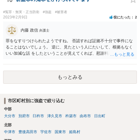
#冤罪・無実・正当防衛
#強盗
#被害者
2023年2月9日
役にたった
2
内藤 政信
弁護士
罪をなすりつけられたようですね。 否認すれば証拠不十分で事件にな
ることはないでしょう。 逆に、見たという人にたいして、根拠もなく
いい加減な話 をしたということが見えてくれば、慰謝料請求できるで
しょう。
もっとみる
市区町村別に強盗で絞り込む
中部
大分市
別府市
臼杵市
津久見市
杵築市
由布市
日出町
北部
中津市
豊後高田市
宇佐市
国東市
姫島村