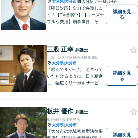
大分県
大分市
大分駅
から徒歩4分
|
【即日対応】全力で弁護しま
詳細を見
す！【TV出演中】【リーズナ
る
ブルな費用】刑事事件、その
他各種悩みを誠心誠意サポー
ト！お気軽にご相談くださ
い！ 【夜間休日対応可】【大
三股 正幸
分駅４分】
弁護士
弁護士法人古庄総合法律事務所
大分県
大分市
|
「頼んで良かった」と言って
詳細を見
いただけるように、日々精進
る
し、幅広くリーガルサービス
をご提供していきます。
板井 優作
弁護士
板井優作法律事務所
大分県
大分市
|
【大分市の地域密着型法律事
詳細を見