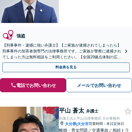
強盗
【刑事事件・逮捕に強い弁護士】【ご家族が逮捕されてしまったら】
刑事事件の加害者側専門の法律事務所です。ご家族が警察に逮捕され
てしまった方は無料相談をご利用ください。【全国29拠点体制の広域
対応】【弁護士待機中/当日中の電話相談可(予約制)】
料金表を見る
電話でお問い合わせ
メールでお問い合わせ
平山 蒼太
弁護士
弁護士法人平山法律事務所 大分事務所
大分県
大分市
営業時間：本日定休日
|
離婚・男女問題／交通事故／相続トラ