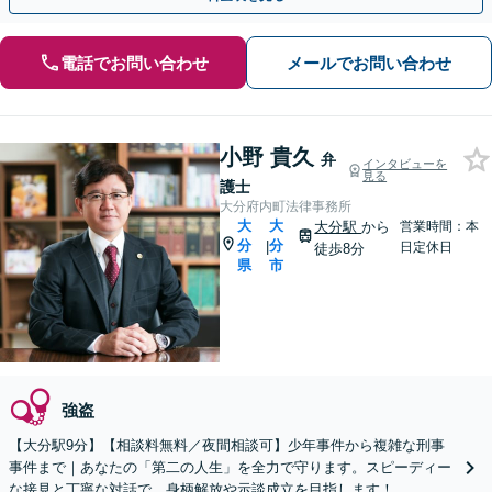
電話でお問い合わせ
メールでお問い合わせ
小野 貴久
弁
インタビューを
見る
護士
大分府内町法律事務所
大
大
大分駅
から
営業時間：本
分
分
|
日定休日
徒歩8分
県
市
強盗
【大分駅9分】【相談料無料／夜間相談可】少年事件から複雑な刑事
事件まで｜あなたの「第二の人生」を全力で守ります。スピーディー
な接見と丁寧な対話で、身柄解放や示談成立を目指します！