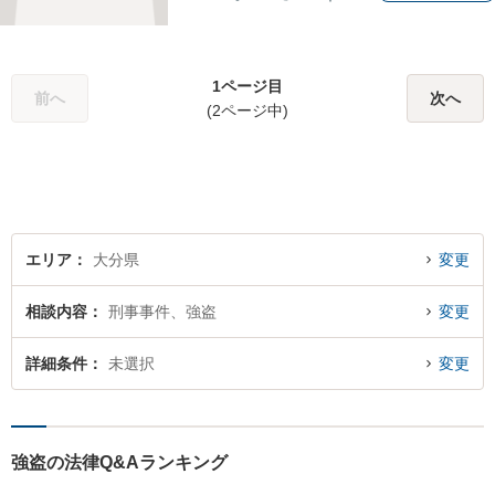
い法律問題に対応し、ご相談
者さまの不安に寄り添いなが
ら最善の解決を目指します
1ページ目
【別府・杵築にも拠点】
前へ
次へ
(2ページ中)
エリア
大分県
変更
相談内容
刑事事件、強盗
変更
詳細条件
未選択
変更
強盗の法律Q&Aランキング