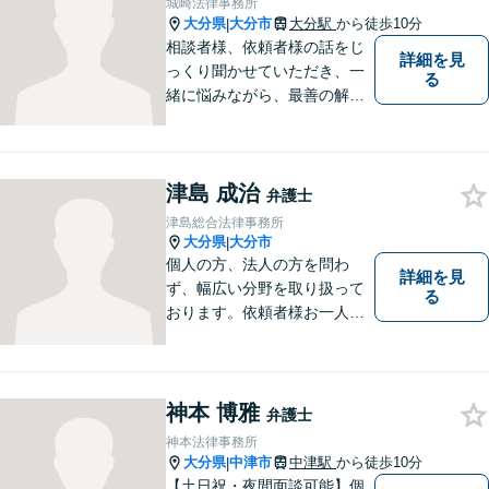
城崎法律事務所
大分県
大分市
大分駅
から徒歩10分
|
相談者様、依頼者様の話をじ
詳細を見
っくり聞かせていただき、一
る
緒に悩みながら、最善の解決
策をご提案させていただきま
す。まずは、お話を聞かせて
ください。
津島 成治
弁護士
津島総合法律事務所
大分県
大分市
|
個人の方、法人の方を問わ
詳細を見
ず、幅広い分野を取り扱って
る
おります。依頼者様お一人お
一人に真摯に向き合い、皆様
の人生が明るくなるお手伝を
させていただきます。法律問
題でお困りの方はぜひご相談
神本 博雅
弁護士
ください。
神本法律事務所
大分県
中津市
中津駅
から徒歩10分
|
【土日祝・夜間面談可能】個