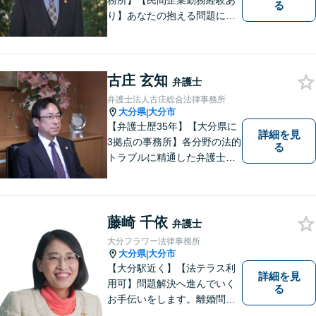
務所】【民間企業勤務経験あ
る
り】あなたの抱える問題に、
最後まで真摯に向き合いま
す。共に納得のいく解決を目
指しましょう。個人・法人と
もに対応可！お気軽にご相談
古庄 玄知
弁護士
ください。【英語対応◎】
弁護士法人古庄総合法律事務所
大分県
大分市
|
【弁護士歴35年】【大分県に
詳細を見
3拠点の事務所】各分野の法的
る
トラブルに精通した弁護士で
す。依頼者の心情にとことん
寄り添い、迅速な対応を目指
します。お気軽に相談しやす
いアットホームな雰囲気の事
藤崎 千依
弁護士
務所です。
大分フラワー法律事務所
大分県
大分市
|
【大分駅近く】【法テラス利
詳細を見
用可】問題解決へ進んでいく
る
お手伝いをします。離婚問題
／借金問題／交通事故／刑事