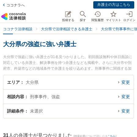
弁護士の方はこちら
ココナラへ
投稿する
探す
閲覧履歴
マイリスト
ログイン
ココナラ法律相談
大分県で法律相談できる弁護士
大分県で刑事事件に
大分県の強盗に強い弁護士
大分県で強盗に強い弁護士が31名見つかりました。初回面談無料や休日面談に
対応している弁護士、解決事例を持つ弁護士なども掲載中。さらに大分市や別
府市、杵築市などの地域条件で弁護士を絞り込めます。刑事事件に関係する加
害者側や少年事件、再犯・前科あり等の細かな分野での絞り込み検索もでき便
利です。特に虎ノ門法律経済事務所 大分支店の安部 佳雄弁護士や園田大吾法律
エリア
大分県
変更
事務所の園田 大吾弁護士、大分府内町法律事務所の小野 貴久弁護士のプロフィ
ール情報や弁護士費用、強みなどが注目されています。『大分県で土日や夜間
相談内容
刑事事件、強盗
変更
に発生した強盗のトラブルを今すぐに弁護士に相談したい』『強盗のトラブル
解決の実績豊富な近くの弁護士を検索したい』『初回相談無料で強盗を法律相
談できる大分県内の弁護士に相談予約したい』などでお困りの相談者さんにお
詳細条件
未選択
変更
すすめです。
31
人の弁護士が見つかりました
(検索結果について詳しくは
こちら
)