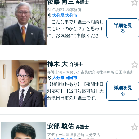
など幅広い問題に柔軟に対応
後藤 尚三
弁護士
いたします。【駐車場あり】
SHO後藤法律事務所
大分県
大分市
|
「こんな事で弁護士へ相談し
詳細を見
てもいいのかな？」と思わず
る
に、お気軽にご相談くださ
い。
柿木 大
弁護士
弁護士法人おおいた市民総合法律事務所 日田事務所
大分県
日田市
|
【相談無料あり】【夜間休日
詳細を見
対応可】【当日対応可能】大
る
分県日田市の弁護士です。離
婚・不動産・建築問題に注力
しています。是非一度ご相談
ください。
安部 駿佑
弁護士
アディーレ法律事務所 大分支店