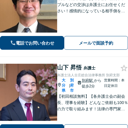
ブルなどの交渉は弁護士にお任せくだ
さい！感情的になっている相手側を冷
静にさせ、落ち着いた解決へと導きま
す。【ビデオ面談可】どのような些細
なお悩みでもご相談ください。丁寧に
ヒアリングします。
電話でお問い合わせ
メールで面談予約
山下 昇悟
弁護士
弁護士法人古庄総合法律事務所 別府支部
大
別
別府駅
から
営業時間：本
分
府
|
日定休日
徒歩2分
県
市
【初回相談無料】【各弁護士会の副会
長、理事を経験】どんなご依頼も100％
の力で取り組みます！法律の専門家と
して、依頼者の意向を汲み取り最適な
アドバイスをいたします。【大分県に3
拠点ある地域密着型の事務所】