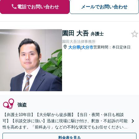
電話でお問い合わせ
メールでお問い合わせ
園田 大吾
弁護士
園田大吾法律事務所
大分県
大分市
営業時間：本日定休日
|
強盗
【弁護士10年目】【大分駅から徒歩圏】【当日・夜間・休日も相談
可】【示談交渉に強い】迅速に現場に駆け付け、釈放・不起訴の可能
性を高めます。「前科あり」などの不利な状況でもお任せください！
ご依頼人へのこまめな報告は「強い安心感がある」と定評
料金表を見る