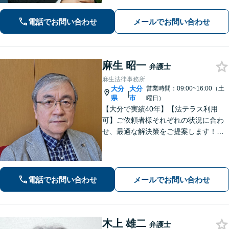
電話でお問い合わせ
メールでお問い合わせ
麻生 昭一
弁護士
麻生法律事務所
大分
大分
営業時間：09:00~16:00（土
|
県
市
曜日）
【大分で実績40年】【法テラス利用
可】ご依頼者様それぞれの状況に合わ
せ、最適な解決策をご提案します！緊
急のご相談にも迅速に対応いたしま
す。一つひとつの問題に丁寧に向き合
い、解決までしっかりサポートしま
す。どうぞお気軽にお話しください。
電話でお問い合わせ
メールでお問い合わせ
【休日面談可】
木上 雄二
弁護士