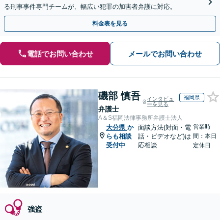
る刑事事件専門チームが、幅広い犯罪の加害者弁護に対応。
料金表を見る
電話でお問い合わせ
メールでお問い合わせ
磯部 慎吾
福岡県
インタビュ
ーを見る
弁護士
A＆S福岡法律事務所弁護士法人
営業時
大分県
か
面談方法(対面・電
らも相談
話・ビデオなど)は
間：本日
受付中
応相談
定休日
強盗