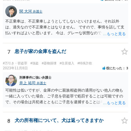
関 大河
弁護士
不正乗車は、不正乗車しようとしてしないといけません。それ以外
は、過失なので不正乗車とはなりません。 ですので、事情を話して支
払いすればよいと思います。 今は、グレーな状態なのです。払うつも
りがあったかもしれないし、なかったかもしれないという話です。 鉄
道会社が不正乗車されたと判断しなければ不正乗車が確定しません。
したがって、事情を話しして金銭を払えばよいのです。払おうとする
7
息子が家の金庫を盗んだ
行動が不正乗車のつもりがなかったという行動になるでしょう。 警察
が来る可能性はあるのでしょう。最近はアイシーカードや監視カメラ
#万引き・窃盗罪
#強盗
#器物損壊
#住居侵入
#特殊詐欺
から本人特定もできるでしょうし。 結論、払いに行けば助かる可能性
2023年11月8日
役にたった
3
が高い。不安なら、先に近場の弁護士に相談に行くとよいでしょう。
刑事事件に強い弁護士
場合によっては。一緒に来てもらって事情を説明してもらうといいで
井上 祐司
弁護士
しょう。 弁護士には、相談料や費用などはよく確認してから行くよう
可能性は低いですが、金庫の中に親族相盗例の適用がない他人の物も
してくださいね。
一緒に入っていた場合、ご子息を窃盗罪で処罰することは可能ですの
で、その場合は共犯者とともにご子息を逮捕することは考えられま
す。
8
犬の所有権について、犬は返ってきますか