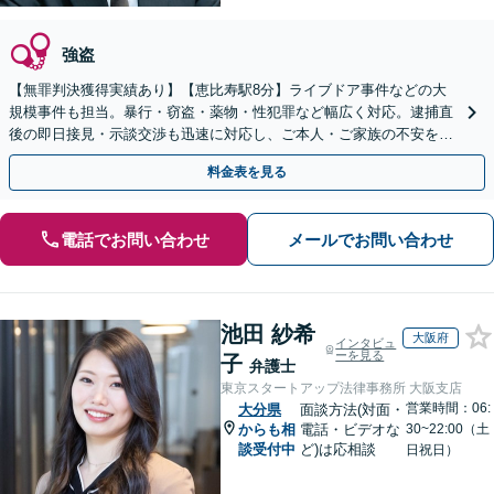
強盗
【無罪判決獲得実績あり】【恵比寿駅8分】ライブドア事件などの大
規模事件も担当。暴行・窃盗・薬物・性犯罪など幅広く対応。逮捕直
後の即日接見・示談交渉も迅速に対応し、ご本人・ご家族の不安を最
小限に抑えます。【初回相談可能】【WEB面談可能】
料金表を見る
電話でお問い合わせ
メールでお問い合わせ
池田 紗希
大阪府
インタビュ
ーを見る
子
弁護士
東京スタートアップ法律事務所 大阪支店
営業時間：06:
大分県
面談方法(対面・
からも相
電話・ビデオな
30~22:00（土
談受付中
ど)は応相談
日祝日）