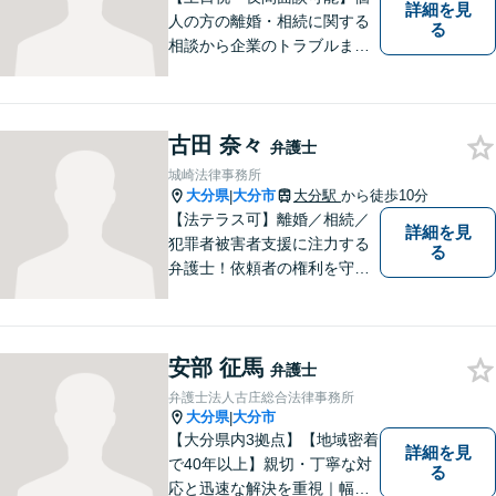
詳細を見
人の方の離婚・相続に関する
る
相談から企業のトラブルまで
幅広くご相談頂いておりま
す。まずはお気軽にお問合せ
ください。
古田 奈々
弁護士
城崎法律事務所
大分県
大分市
大分駅
から徒歩10分
|
【法テラス可】離婚／相続／
詳細を見
犯罪者被害者支援に注力する
る
弁護士！依頼者の権利を守
り、明るいへと導けるよう全
力バックアップいたします。
【駐車場あり】
安部 征馬
弁護士
弁護士法人古庄総合法律事務所
大分県
大分市
|
【大分県内3拠点】【地域密着
詳細を見
で40年以上】親切・丁寧な対
る
応と迅速な解決を重視｜幅広