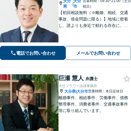
大分
大分
営業時間：09:30~21:00（土日
|
県
市
祝日）
【初回相談無料（※離婚、相続、交通
事故、借金問題に限る）】地域に密着
し、誰よりも身近で頼れる存在に。
【離婚問題】不貞慰謝料や熟年離婚な
ど、人生の新たな門出を全力で応援し
ます【相続問題】宅建士資格保有。不
動産の絡む相談問題はお任せください
電話でお問い合わせ
メールでお問い合わせ
巨瀬 慧人
弁護士
大分フラワー法律事務所
大分県
大分市
営業時間：本日定休日
|
離婚事件、相続事件、労働事件、債務
整理事件、消費者事件、交通事故事件
等に取り組んでいます。