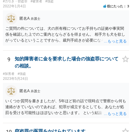
#万引き・窃盗罪
#被害者
#強盗
2022年1月4日
役にたった
3
匿名A
弁護士
ご質問の件については、犬の所有権についてお手持ちの証拠や事実関
係を確認した上でのご案内とならざるを得ません。 相手方も犬を欲し
がっているということですから、裁判手続きが必要になろうかと思い
ます。 証拠関係が十分であれば、裁判手続きを通じて犬を取り返すこ
とは不可能ではありません。 とはいえ、裁判にはどうしても時間がか
かるものですから、なるべく早めにお近くの法律事務所に直接ご相談
9
知的障害者に金を要求した場合の強盗罪について
いただくことをおすすめいたします。
の相談。
#加害者
#強盗
2023年5月24日
匿名A
弁護士
いくつか質問を書きましたが、5年ほど前の話で現時点で警察から何も
連絡がきていないのであれば、犯罪が成立するとしても、あなたが処
罰を受ける可能性はほぼないかと思います。 という結論ですので、終
わります。
10
窃盗罪の冤罪をかけられています