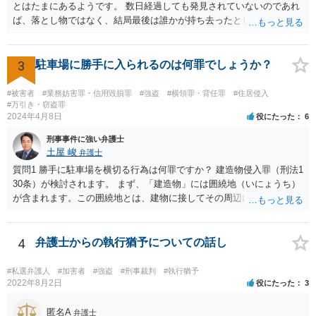
とはたまにあるようです。 数日経過しても発見されていないのであれ
ば、落とし物ではなく、結局最後は誰かが持ち去ったとしか考えられ
ません。 そのような説明をして、被害届を受理してもらってくださ
い。
3
駐車場に勝手に入られるのは何罪でしょうか？
#被害者
#業務妨害罪・信用毀損罪
#強盗
#横領罪・背任罪
#住居侵入
#万引き・窃盗罪
2024年4月8日
役にたった
6
刑事事件に強い弁護士
土屋 峻
弁護士
質問1 勝手に駐車場を横切る行為は何罪ですか？ 建造物侵入罪（刑法1
30条）が検討されます。 まず、「建造物」には囲繞地（いにょうち）
が含まれます。この囲繞地とは、建物に接してその周辺に存在する付
属地であり、管理者が門塀などを設置することにより、建物の附属地
として建物利用のために供されるものであることが明示されているも
のをいいます（最判昭和51年3月4日）。 本件では、駐車場がどのよう
4
弁護士からの執行猶予についての話し
な場所に位置しているかが不明ですが、横切ることが可能なのであれ
ば、建物に接してその周辺に存在する付属地であり、管理者が門塀な
#私選弁護人
#加害者
#強盗
#刑事裁判
#執行猶予
どを設置することにより、建物の附属地として建物利用のために供さ
2022年8月2日
役にたった
3
れるものであることが明示されているとまではいえないとも思われま
す。 そうすると、駐車場は「建造物」にあたらず、建造物侵入罪は成
匿名A
弁護士