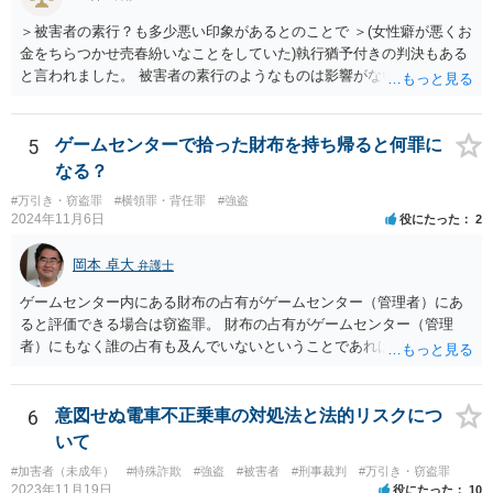
立しません。 質問2 車の中を物色する行為は何罪ですか？ 車上狙いの
＞被害者の素行？も多少悪い印象があるとのことで ＞(女性癖が悪くお
事案において、自動車のドアの鍵穴にドライバーを差し込んで開けよ
金をちらつかせ売春紛いなことをしていた)執行猶予付きの判決もある
うとした段階で窃盗未遂罪（刑法243条、235条）の成立を肯定したも
と言われました。 被害者の素行のようなものは影響がないかと思いま
のがあります（東京地判平成2年11月15日）。 本件の物色行為がどの
すが、「執行猶予付きの判決もある」と言われたのであれば、可能性
ようなものか判然としませんが、この裁判例からすると、車のドアを
はあるのではないでしょうか。
開けようとした段階で窃盗未遂罪が成立するといえるでしょう。
5
ゲームセンターで拾った財布を持ち帰ると何罪に
なる？
#万引き・窃盗罪
#横領罪・背任罪
#強盗
2024年11月6日
役にたった
2
岡本 卓大
弁護士
ゲームセンター内にある財布の占有がゲームセンター（管理者）にあ
ると評価できる場合は窃盗罪。 財布の占有がゲームセンター（管理
者）にもなく誰の占有も及んでいないということであれば、占有離脱
物横領となるというのが刑法の理屈です。 「数日間放置されている」
という状況が具体的にどんなものであるかで答えが変わってくるかと
思います。 なお、もし好奇心から架空の質問をしたのではなく、ご自
6
意図せぬ電車不正乗車の対処法と法的リスクにつ
身の実際の経験をもとにご質問されているのであれば、公開のインタ
いて
ーネット上の質問ではなく、守秘義務の守られる弁護士の面談相談を
#加害者（未成年）
#特殊詐欺
#強盗
#被害者
#刑事裁判
#万引き・窃盗罪
された方が良いとは思います。
2023年11月19日
役にたった
10