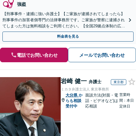
強盗
【刑事事件・逮捕に強い弁護士】【ご家族が逮捕されてしまったら】
刑事事件の加害者側専門の法律事務所です。ご家族が警察に逮捕され
てしまった方は無料相談をご利用ください。【全国29拠点体制の広域
対応】【弁護士待機中/当日中の電話相談可(予約制)】
料金表を見る
電話でお問い合わせ
メールでお問い合わせ
岩崎 健一
弁護士
東京都
ミカタ弁護士法人 東京事務所
営業時
大分県
か
面談方法(対面・電
らも相談
話・ビデオなど)は
間：本日
受付中
応相談
定休日