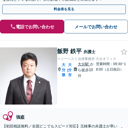
料金表を見る
電話でお問い合わせ
メールでお問い合わせ
飯野 鉄平
弁護士
ベリーベスト法律事務所 大分オフィス
大分駅
か
営業時間：09:30~1
大
大
8:00（土日祝日）
分
分
ら徒歩10
|
県
市
分
強盗
【初回相談無料／全国どこでもスピード対応】元検事の弁護士が率い