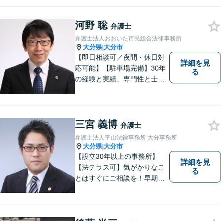
者のお話をよく聞き、共感
し、今後の方針を決めていき
ます。【大分県に3拠点ある地
河野 聡
弁護士
域密着型の事務所】【初回相
弁護士法人おおいた市民総合法律事務所
談無料】
大分県
大分市
|
【即日相談可／夜間・休日対
詳細を見
応可能】【駐車場完備】30年
る
の経験と実績、専門性と士業
連携を最大限に発揮して、常
に市民と共に、常に市民と友
にという気持ちで、お客様の
ニーズに応えます。常に市民
三宮 義博
弁護士
に身近で親しみやすい弁護士
弁護士法人平山法律事務所 大分事務所
であり続けます。
大分県
大分市
|
【設立30年以上の事務所】
詳細を見
【法テラス可】気がかりなこ
る
とはすぐにご相談を！早期対
応で解決の選択肢が広がりま
す。労働問題・相続事件・離
婚事件・交通事件・債務整理