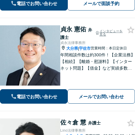
電話でお問い合わせ
メールで面談予約
貞永 憲佑
弁
インタビューを
見る
護士
貞永法律事務所
大分県
宇佐市
営業時間：本日定休日
|
年間相談件数は約300件！【企業法務】
【相続】【離婚・慰謝料】【インター
ネット問題】【借金】など実績多数。
皆さまの緊張を解せるよう、話しやす
い雰囲気作り・わかりやすい説明を心
がけております。【感謝の声も多数】
電話でお問い合わせ
メールでお問い合わせ
佐々倉 慧
弁護士
Lino法律事務所