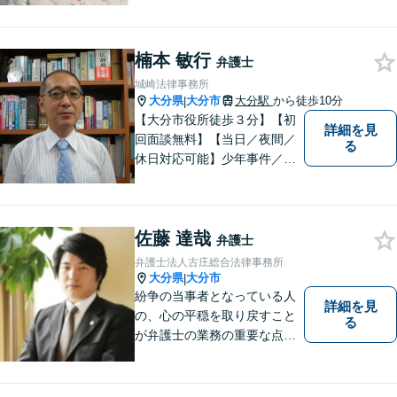
事件／企業法務など、幅広い
法律トラブルに対応。【当日
相談可】分かりやすい言葉
楠本 敏行
弁護士
で、明確に判断をお示しし、
城崎法律事務所
問題解決をサポートいたしま
大分県
大分市
大分駅
から徒歩10分
|
す。
【大分市役所徒歩３分】【初
詳細を見
回面談無料】【当日／夜間／
る
休日対応可能】少年事件／家
事事件／労働事件を中心に、
幅広い法律トラブルに対応し
ています。全ての人に法的サ
佐藤 達哉
ービスを受けられるべく、社
弁護士
会正義の実現のために最善を
弁護士法人古庄総合法律事務所
尽くします。
大分県
大分市
|
紛争の当事者となっている人
詳細を見
の、心の平穏を取り戻すこと
る
が弁護士の業務の重要な点と
考えています。