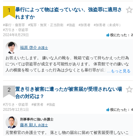
1
暴行によって物は盗っていない、強盗罪に適用さ
れますか
#暴行・傷害罪
#冤罪・無実・正当防衛
#強盗
#加害者
#加害者（未成年）
#万引き・窃盗罪
2024年8月29日
役にたった
2
福原 啓介
弁護士
お答えいたします。 嫌いな人の靴を、靴箱で盗って持ちかえった行為
については窃盗罪が成立する可能性があります。 体育館でその嫌いな
人の横腹を殴ってしまった行為は少なくとも暴行罪が成立する可能性
があります。 ご相談者様のご相談内容を踏まえると、ご相談者様が行
った一連の行為につき強盗罪や事後強盗罪が成立しない可能性が極め
て高いです。
2
置き引き被害に遭ったが被害届が受理されない場
合の対応は？
#万引き・窃盗罪
#被害者
#強盗
2025年12月1日
役にたった
4
刑事事件に強い弁護士
藤本 顯人
弁護士
元警察官の弁護士です。 落とし物の届出に留めて被害届受理しないこ