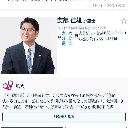
31件中 1-30件を表示
安部 佳雄
弁護士
虎ノ門法律経済事務所 大分支店
大
大
大分駅
か
営業時間：10:00~1
分
分
|
6:00（土曜日）
ら徒歩7分
県
市
強盗
【大分駅7分】元刑事裁判官、元検察官が在籍！経験を活かし問題解
決へ尽力します。処罰なしで身柄釈放を勝ち取った経験あり。裁判員
裁判、窃盗、強制わいせつなど豊富な実績。ご家族が逮捕された際も
お任せください。【初回面談無料】【夜間対応可】
料金表を見る