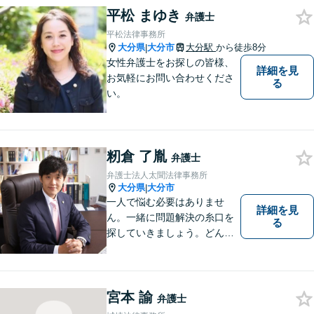
平松 まゆき
弁護士
平松法律事務所
大分県
大分市
大分駅
から徒歩8分
|
女性弁護士をお探しの皆様、
詳細を見
お気軽にお問い合わせくださ
る
い。
籾倉 了胤
弁護士
弁護士法人太聞法律事務所
大分県
大分市
|
一人で悩む必要はありませ
詳細を見
ん。一緒に問題解決の糸口を
る
探していきましょう。どんな
些細なことでも、まずはお気
軽にご相談ください。契約管
理、労務管理等の企業法務と
遺産分割、介護などの高齢社
宮本 諭
弁護士
会問題に注力しております。