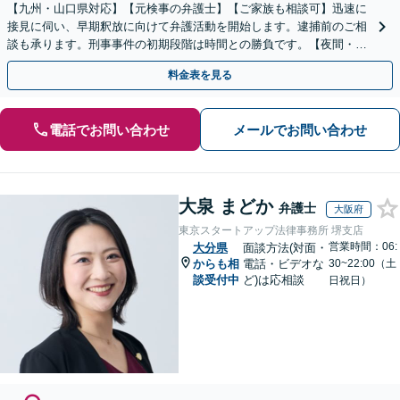
【九州・山口県対応】【元検事の弁護士】【ご家族も相談可】迅速に
接見に伺い、早期釈放に向けて弁護活動を開始します。逮捕前のご相
談も承ります。刑事事件の初期段階は時間との勝負です。【夜間・休
日対応】【完全個室】【天神駅3分】
料金表を見る
電話でお問い合わせ
メールでお問い合わせ
大泉 まどか
弁護士
大阪府
東京スタートアップ法律事務所 堺支店
営業時間：06:
大分県
面談方法(対面・
からも相
電話・ビデオな
30~22:00（土
談受付中
ど)は応相談
日祝日）