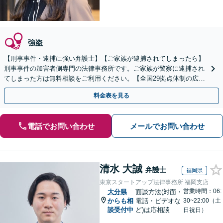
強盗
【刑事事件・逮捕に強い弁護士】【ご家族が逮捕されてしまったら】
刑事事件の加害者側専門の法律事務所です。ご家族が警察に逮捕され
てしまった方は無料相談をご利用ください。【全国29拠点体制の広域
対応】【弁護士待機中/当日中の電話相談可(予約制)】
料金表を見る
電話でお問い合わせ
メールでお問い合わせ
清水 大誠
弁護士
福岡県
東京スタートアップ法律事務所 福岡支店
営業時間：06:
大分県
面談方法(対面・
からも相
電話・ビデオな
30~22:00（土
談受付中
ど)は応相談
日祝日）