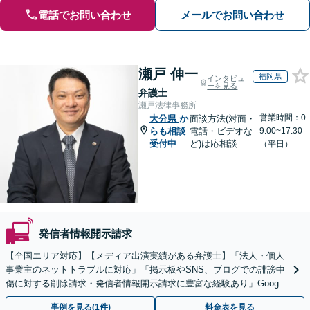
電話でお問い合わせ
メールでお問い合わせ
瀬戸 伸一
福岡県
インタビュ
ーを見る
弁護士
瀬戸法律事務所
営業時間：0
大分県
か
面談方法(対面・
らも相談
電話・ビデオな
9:00~17:30
受付中
ど)は応相談
（平日）
発信者情報開示請求
【全国エリア対応】【メディア出演実績がある弁護士】「法人・個人
事業主のネットトラブルに対応」「掲示板やSNS、ブログでの誹謗中
傷に対する削除請求・発信者情報開示請求に豊富な経験あり」Google
口コミの削除請求・賠償請求のご相談はお任せ
事例を見る(1件)
料金表を見る