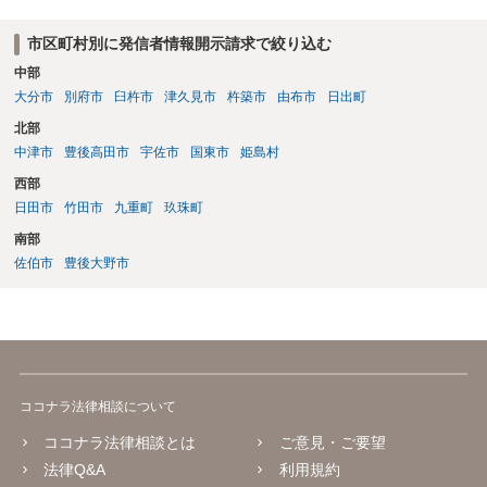
市区町村別に発信者情報開示請求で絞り込む
中部
大分市
別府市
臼杵市
津久見市
杵築市
由布市
日出町
北部
中津市
豊後高田市
宇佐市
国東市
姫島村
西部
日田市
竹田市
九重町
玖珠町
南部
佐伯市
豊後大野市
ココナラ法律相談について
ココナラ法律相談とは
ご意見・ご要望
法律Q&A
利用規約