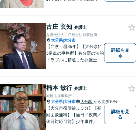
／借金問題／交通事故／刑事
事件／企業法務など、幅広い
法律トラブルに対応。【当日
相談可】分かりやすい言葉
古庄 玄知
弁護士
で、明確に判断をお示しし、
弁護士法人古庄総合法律事務所
問題解決をサポートいたしま
大分県
大分市
|
す。
【弁護士歴35年】【大分県に
詳細を見
3拠点の事務所】各分野の法的
る
トラブルに精通した弁護士で
す。依頼者の心情にとことん
寄り添い、迅速な対応を目指
します。お気軽に相談しやす
いアットホームな雰囲気の事
楠本 敏行
弁護士
務所です。
城崎法律事務所
大分県
大分市
大分駅
から徒歩10分
|
【大分市役所徒歩３分】【初
詳細を見
回面談無料】【当日／夜間／
る
休日対応可能】少年事件／家
事事件／労働事件を中心に、
幅広い法律トラブルに対応し