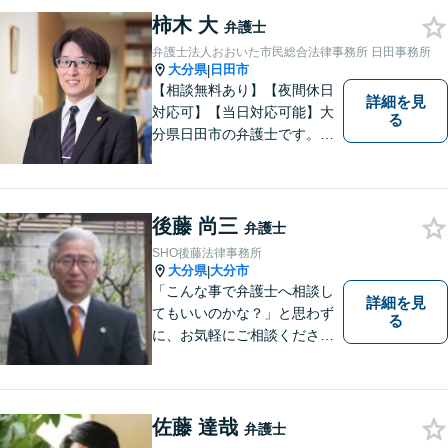
ニーズに応えます。常に市民
柿木 大
弁護士
に身近で親しみやすい弁護士
弁護士法人おおいた市民総合法律事務所 日田事務所
であり続けます。
大分県
日田市
|
【相談無料あり】【夜間休日
詳細を見
対応可】【当日対応可能】大
る
分県日田市の弁護士です。離
婚・不動産・建築問題に注力
しています。是非一度ご相談
ください。
後藤 尚三
弁護士
SHO後藤法律事務所
大分県
大分市
|
「こんな事で弁護士へ相談し
詳細を見
てもいいのかな？」と思わず
る
に、お気軽にご相談くださ
い。
佐藤 達哉
弁護士