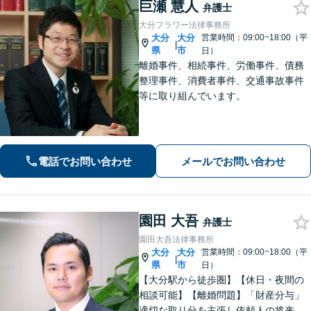
巨瀬 慧人
弁護士
大分フラワー法律事務所
大分
大分
営業時間：09:00~18:00（平
|
県
市
日）
離婚事件、相続事件、労働事件、債務
整理事件、消費者事件、交通事故事件
等に取り組んでいます。
電話でお問い合わせ
メールでお問い合わせ
園田 大吾
弁護士
園田大吾法律事務所
大分
大分
営業時間：09:00~18:00（平
|
県
市
日）
【大分駅から徒歩圏】【休日・夜間の
相談可能】【離婚問題】「財産分与」
適切な取り分を主張し依頼人の将来を