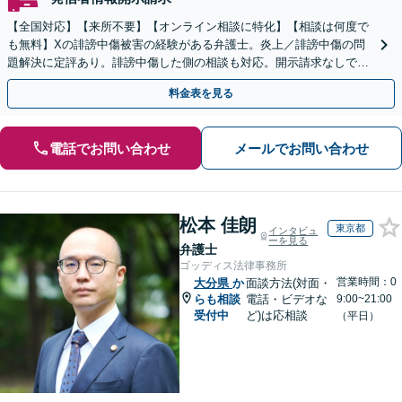
【全国対応】【来所不要】【オンライン相談に特化】【相談は何度で
も無料】Xの誹謗中傷被害の経験がある弁護士。炎上／誹謗中傷の問
題解決に定評あり。誹謗中傷した側の相談も対応。開示請求なしで本
人の特定ができる場合もあり。
料金表を見る
電話でお問い合わせ
メールでお問い合わせ
松本 佳朗
東京都
インタビュ
ーを見る
弁護士
ゴッディス法律事務所
営業時間：0
大分県
か
面談方法(対面・
らも相談
電話・ビデオな
9:00~21:00
受付中
ど)は応相談
（平日）