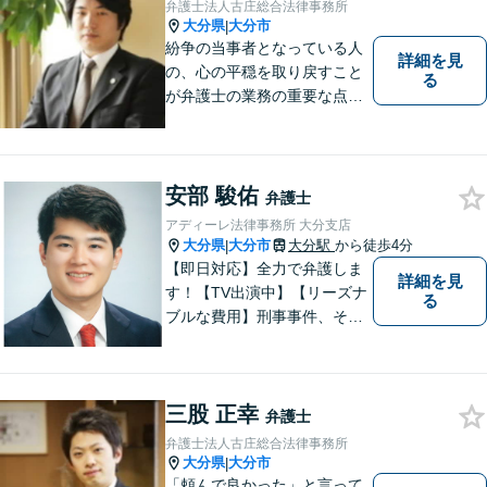
弁護士法人古庄総合法律事務所
大分県
大分市
|
紛争の当事者となっている人
詳細を見
の、心の平穏を取り戻すこと
る
が弁護士の業務の重要な点と
考えています。
安部 駿佑
弁護士
アディーレ法律事務所 大分支店
大分県
大分市
大分駅
から徒歩4分
|
【即日対応】全力で弁護しま
詳細を見
す！【TV出演中】【リーズナ
る
ブルな費用】刑事事件、その
他各種悩みを誠心誠意サポー
ト！お気軽にご相談くださ
い！ 【夜間休日対応可】【大
三股 正幸
分駅４分】
弁護士
弁護士法人古庄総合法律事務所
大分県
大分市
|
「頼んで良かった」と言って