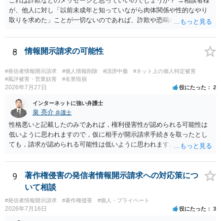
これは詐欺などのメッセージと思っていいのでしょうか？ →相談者様
が、他人に対し「以前未成年と知っていながら肉体関係や性的なやり
取りを求めた」ことが一切ないのであれば、詐欺や恐喝の可能性が高
いでしょう。
8
情報開示請求の可能性
#発信者情報開示請求
#個人情報削除
#誹謗中傷
#ネット上の個人特定被害
#風評被害・営業妨害
#名誉毀損
2026年7月27日
役にたった
2
インターネットに強い弁護士
泉 亮介
弁護士
性格悪いと記載したのみであれば，権利侵害性が認められる可能性は
低いように思われますので，仮に相手が開示請求手続きを取ったとし
ても，請求が認められる可能性は低いように思われます。
9
著作権侵害の発信者情報開示請求への対応策につ
いて相談
#発信者情報開示請求
#著作権侵害
#個人・プライベート
2026年7月16日
役にたった
3