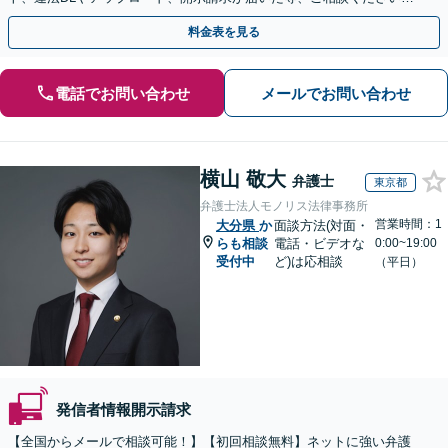
【WEB面談OK&解決実績豊富】【千葉中央駅4分】
料金表を見る
電話でお問い合わせ
メールでお問い合わせ
横山 敬大
弁護士
東京都
弁護士法人モノリス法律事務所
営業時間：1
大分県
か
面談方法(対面・
らも相談
電話・ビデオな
0:00~19:00
受付中
ど)は応相談
（平日）
発信者情報開示請求
【全国からメールで相談可能！】【初回相談無料】ネットに強い弁護