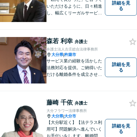
詳細を見
いただけるように、日々精進
る
し、幅広くリーガルサービス
をご提供していきます。
森若 利幸
弁護士
弁護士法人古庄総合法律事務所
大分県
杵築市
|
サービス業の経験を活かした
詳細を見
法務対応を提供。ご納得いた
る
だける離婚条件を成立させる
ためにサポートします。依頼
者のお話をよく聞き、共感
し、今後の方針を決めていき
ます。【大分県に3拠点ある地
藤崎 千依
弁護士
域密着型の事務所】【初回相
大分フラワー法律事務所
談無料】
大分県
大分市
|
【大分駅近く】【法テラス利
詳細を見
用可】問題解決へ進んでいく
る
お手伝いをします。離婚問題