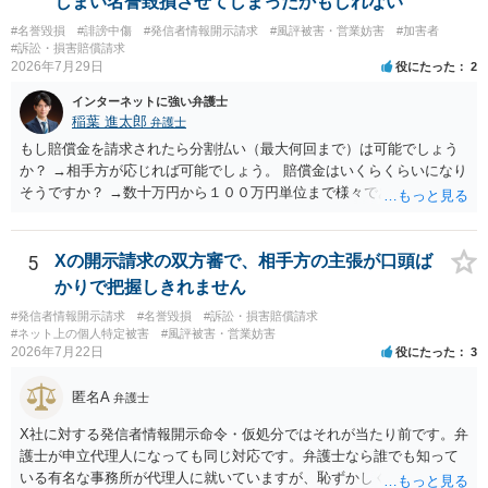
しまい名誉毀損させてしまったかもしれない
求は法律知識が不可欠ですが、それだけでは足りず、実務を踏まえた
#名誉毀損
#誹謗中傷
#発信者情報開示請求
#風評被害・営業妨害
#加害者
方法を選択することが重要です。
#訴訟・損害賠償請求
2026年7月29日
役にたった
2
インターネットに強い弁護士
稲葉 進太郎
弁護士
もし賠償金を請求されたら分割払い（最大何回まで）は可能でしょう
か？ →相手方が応じれば可能でしょう。 賠償金はいくらくらいになり
そうですか？ →数十万円から１００万円単位まで様々であり、不明で
す。相手方から相談者様に対し請求がなされた場合、減額や分割の交
渉が行われ、双方合意に至れば支払が開始され、決裂して相手方が訴
訟提起を選択すれば訴訟の中で解決がなされる流れが通常です。
5
Xの開示請求の双方審で、相手方の主張が口頭ば
かりで把握しきれません
#発信者情報開示請求
#名誉毀損
#訴訟・損害賠償請求
#ネット上の個人特定被害
#風評被害・営業妨害
2026年7月22日
役にたった
3
匿名A
弁護士
X社に対する発信者情報開示命令・仮処分ではそれが当たり前です。弁
護士が申立代理人になっても同じ対応です。弁護士なら誰でも知って
いる有名な事務所が代理人に就いていますが、恥ずかしくないのだろ