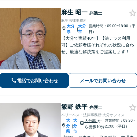
麻生 昭一
弁護士
麻生法律事務所
大分
大分
営業時間：09:00~18:00（平
|
県
市
日）
【大分で実績40年】【法テラス利用
可】ご依頼者様それぞれの状況に合わ
せ、最適な解決策をご提案します！緊
急のご相談にも迅速に対応いたしま
す。一つひとつの問題に丁寧に向き合
い、解決までしっかりサポートしま
す。どうぞお気軽にお話しください。
電話でお問い合わせ
メールでお問い合わせ
【休日面談可】
飯野 鉄平
弁護士
ベリーベスト法律事務所 大分オフィス
大
大
大分駅
か
営業時間：09:30~
分
分
|
21:00（平日）
ら徒歩10分
県
市