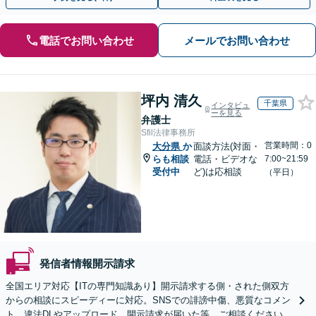
電話でお問い合わせ
メールでお問い合わせ
坪内 清久
千葉県
インタビュ
ーを見る
弁護士
Sfil法律事務所
営業時間：0
大分県
か
面談方法(対面・
らも相談
電話・ビデオな
7:00~21:59
受付中
ど)は応相談
（平日）
発信者情報開示請求
全国エリア対応【ITの専門知識あり】開示請求する側・された側双方
からの相談にスピーディーに対応。SNSでの誹謗中傷、悪質なコメン
ト、違法DLやアップロード、開示請求が届いた等、ご相談ください