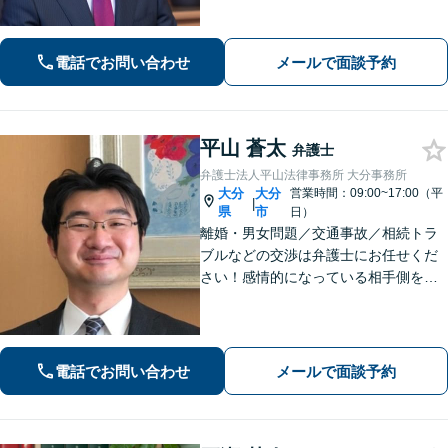
して、依頼者の意向を汲み取り最適な
アドバイスをいたします。【大分県に3
拠点ある地域密着型の事務所】
電話でお問い合わせ
メールで面談予約
平山 蒼太
弁護士
弁護士法人平山法律事務所 大分事務所
大分
大分
営業時間：09:00~17:00（平
|
県
市
日）
離婚・男女問題／交通事故／相続トラ
ブルなどの交渉は弁護士にお任せくだ
さい！感情的になっている相手側を冷
静にさせ、落ち着いた解決へと導きま
す。【ビデオ面談可】どのような些細
なお悩みでもご相談ください。丁寧に
ヒアリングします。
電話でお問い合わせ
メールで面談予約