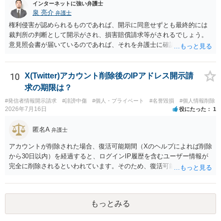
インターネットに強い弁護士
泉 亮介
弁護士
権利侵害が認められるものであれば、開示に同意せずとも最終的には
裁判所の判断として開示がされ、損害賠償請求等がされるでしょう。
意見照会書が届いているのであれば、それを弁護士に確認してもらっ
た上で、アドバイスをうけ、必要であれば弁護士に依頼をされると良
いかと思われます。
10
X(Twitter)アカウント削除後のIPアドレス開示請
求の期限は？
#発信者情報開示請求
#誹謗中傷
#個人・プライベート
#名誉毀損
#個人情報削除
2026年7月16日
役にたった
1
匿名A
弁護士
アカウントが削除された場合、復活可能期間（Xのヘルプによれば削除
から30日以内）を経過すると、ログインIP履歴を含むユーザー情報が
完全に削除されるといわれています。そのため、復活可能期間が経過
する前に発信者情報開示仮処分を申し立てるのが基本です（そもそもX
社はアカウント情報の保有確認すら異常なまでに時間がかかるので、
削除から1か月以内の申立てであっても不保有回答があり得ます）。
もっとみる