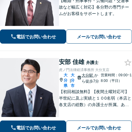
【離婚・刑事事件・労働問題・交通事
故など幅広く対応】各分野の専門チー
ムがお客様をサポートします。
電話でお問い合わせ
メールでお問い合わせ
安部 佳雄
弁護士
虎ノ門法律経済事務所 大分支店
大
大
大分駅
か
営業時間：09:00~1
分
分
|
8:00（平日）
ら徒歩7分
県
市
【初回相談無料】【夜間土曜対応可】
半世紀に及ぶ実績と１０0名弱（本店と
各支店の総数）の弁護士が所属。あな
たのお悩みに真摯に向き合い、遺産相
続、離婚男女問題、刑事事件、企業法
務等に、的確に対処できる弁護士が迅
電話でお問い合わせ
メールでお問い合わせ
速な解決を目指します。