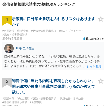
発信者情報開示請求の法律Q&Aランキング
1
示談書に口外禁止条項を入れるリスクはあります
か？
#名誉毀損
#誹謗中傷
#発信者情報開示請求
#個人・プライベート
#訴訟・損害賠償請求
2026年7月23日
役にたった
5
川添 圭
弁護士
口外禁止条項を設けなくても、「SNSで拡散、職場に連絡したら」少
なくとも不法行為責任を負うでしょう（犯罪に該当するかどうかは事
案によります）。 ただ、仮に不法行為責任を負うとしても、違約金を
決めておかなければ慰謝料程度しか認められないケースが出てきます
（日本の裁判所が認定する慰謝料は、到底被害感情を満足させられる
ような金額ではありません）。そのため、口外禁止条項とともに口外
2
誹謗中傷に当たる内容を投稿したかもしれない。
した場合の違約金（100～200万円程度）を定めることには、大きな意
開示請求や民事刑事裁判に発展しうるのか教えて
味と抑止力があります。 逆に、口外禁止条項を設けると、正当な理由
欲しい。
がある場合を除いて第三者へ情報開示ができなくなります。そのた
#誹謗中傷
#炎上対策
#訴訟・損害賠償請求
#風評被害・営業妨害
め、口外禁止条項によって自らを縛られてしまうと困るようなケース
#発信者情報開示請求
#名誉毀損
（例えば弁護団事件でマスコミ等へ公表する必要があるケース等）で