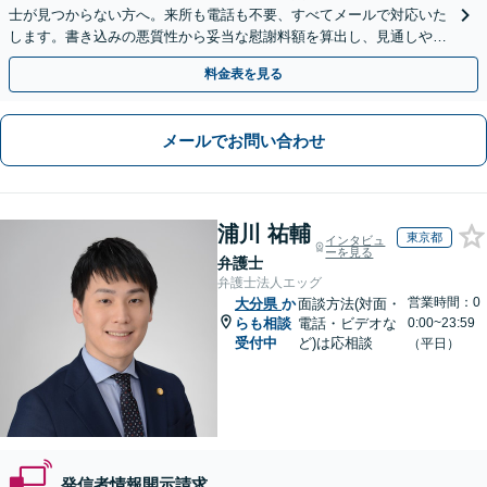
士が見つからない方へ。来所も電話も不要、すべてメールで対応いた
します。書き込みの悪質性から妥当な慰謝料額を算出し、見通しや費
用面のリスクも包み隠さずお伝えしサポートします。
料金表を見る
メールでお問い合わせ
浦川 祐輔
東京都
インタビュ
ーを見る
弁護士
弁護士法人エッグ
営業時間：0
大分県
か
面談方法(対面・
らも相談
電話・ビデオな
0:00~23:59
受付中
ど)は応相談
（平日）
発信者情報開示請求