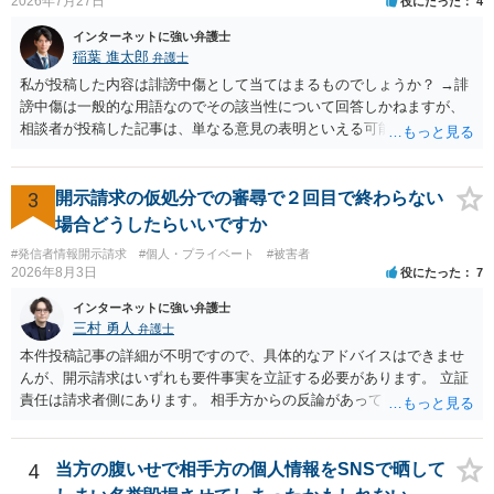
2026年7月27日
役にたった
4
は、口外禁止の範囲を特定・限定する等の工夫をすることがあります
が、個人間の紛争で、合意後もみだりに紛争情報を口外することそれ
インターネットに強い弁護士
自体が異常事態であって、相手方への抑止効果として口外禁止条項を
稲葉 進太郎
弁護士
設定しておく方が望ましい場合が多いと思われます（上記のとおり、
私が投稿した内容は誹謗中傷として当てはまるものでしょうか？ →誹
口外禁止条項は、違反した際の違約金条項とワンセットにすることで
謗中傷は一般的な用語なのでその該当性について回答しかねますが、
効果を発揮するといえます）。
相談者が投稿した記事は、単なる意見の表明といえる可能性が高く、
権利侵害が認められる可能性は低いと存じます。 もし当てはまるとし
て、開示請求が認められたり、民事裁判や刑事裁判に発展しうるもの
でしょうか？ →権利侵害や、名誉毀損・侮辱に該当する可能性が低い
3
開示請求の仮処分での審尋で２回目で終わらない
ため、民事裁判や刑事裁判に発展することはあまり考えられないよう
場合どうしたらいいですか
に思われます。
#発信者情報開示請求
#個人・プライベート
#被害者
2026年8月3日
役にたった
7
インターネットに強い弁護士
三村 勇人
弁護士
本件投稿記事の詳細が不明ですので、具体的なアドバイスはできませ
んが、開示請求はいずれも要件事実を立証する必要があります。 立証
責任は請求者側にあります。 相手方からの反論があっても、裁判官が
要件事実を満たしていると判断すれば、補充は求められません。 相手
方が口頭で反論したのは、仮処分は迅速性が要求されるためです。 書
面での反論となれば、より遅延する可能性がございます。 また、本件
4
当方の腹いせで相手方の個人情報をSNSで晒して
はXのため、APのIPアドレスの保存期間の問題もございます。 開示請