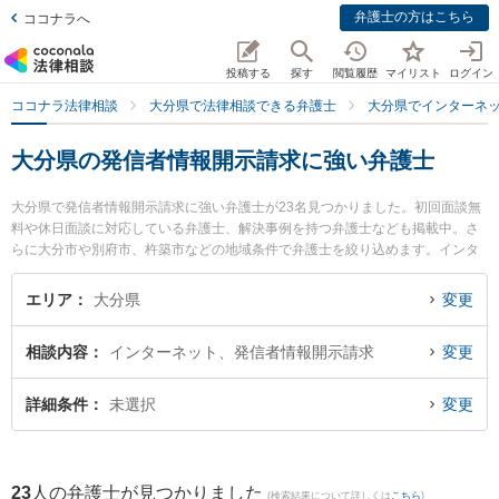
弁護士の方はこちら
ココナラへ
投稿する
探す
閲覧履歴
マイリスト
ログイン
ココナラ法律相談
大分県で法律相談できる弁護士
大分県でインターネ
大分県の発信者情報開示請求に強い弁護士
大分県で発信者情報開示請求に強い弁護士が23名見つかりました。初回面談無
料や休日面談に対応している弁護士、解決事例を持つ弁護士なども掲載中。さ
らに大分市や別府市、杵築市などの地域条件で弁護士を絞り込めます。インタ
ーネットに関係する誹謗中傷や名誉毀損、個人特定等の細かな分野での絞り込
み検索もでき便利です。特に貞永法律事務所の貞永 憲佑弁護士や弁護士法人古
エリア
大分県
変更
庄総合法律事務所 別府支部の山下 昇悟弁護士、弁護士法人平山法律事務所 大
分事務所の平山 蒼太弁護士のプロフィール情報や弁護士費用、強みなどが注目
相談内容
インターネット、発信者情報開示請求
変更
されています。『大分県で土日や夜間に発生した発信者情報開示請求のトラブ
ルを今すぐに弁護士に相談したい』『発信者情報開示請求のトラブル解決の実
績豊富な近くの弁護士を検索したい』『初回相談無料で発信者情報開示請求を
詳細条件
未選択
変更
法律相談できる大分県内の弁護士に相談予約したい』などでお困りの相談者さ
んにおすすめです。
23
人の弁護士が見つかりました
(検索結果について詳しくは
こちら
)