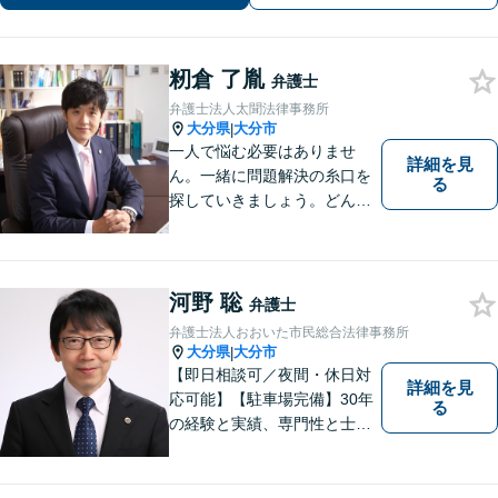
籾倉 了胤
弁護士
弁護士法人太聞法律事務所
大分県
大分市
|
一人で悩む必要はありませ
詳細を見
ん。一緒に問題解決の糸口を
る
探していきましょう。どんな
些細なことでも、まずはお気
軽にご相談ください。契約管
理、労務管理等の企業法務と
遺産分割、介護などの高齢社
河野 聡
弁護士
会問題に注力しております。
弁護士法人おおいた市民総合法律事務所
大分県
大分市
|
【即日相談可／夜間・休日対
詳細を見
応可能】【駐車場完備】30年
る
の経験と実績、専門性と士業
連携を最大限に発揮して、常
に市民と共に、常に市民と友
にという気持ちで、お客様の