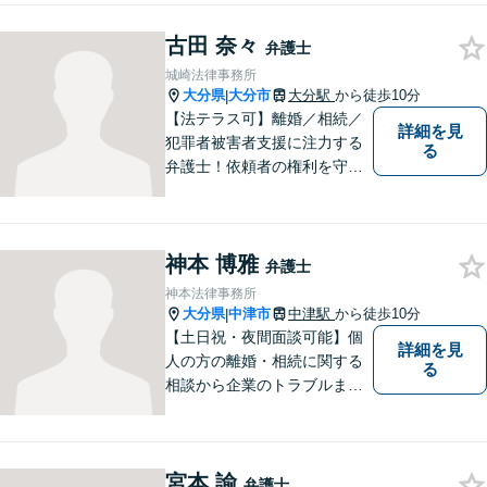
ています。全ての人に法的サ
古田 奈々
ービスを受けられるべく、社
弁護士
会正義の実現のために最善を
城崎法律事務所
尽くします。
大分県
大分市
大分駅
から徒歩10分
|
【法テラス可】離婚／相続／
詳細を見
犯罪者被害者支援に注力する
る
弁護士！依頼者の権利を守
り、明るいへと導けるよう全
力バックアップいたします。
【駐車場あり】
神本 博雅
弁護士
神本法律事務所
大分県
中津市
中津駅
から徒歩10分
|
【土日祝・夜間面談可能】個
詳細を見
人の方の離婚・相続に関する
る
相談から企業のトラブルまで
幅広くご相談頂いておりま
す。まずはお気軽にお問合せ
ください。
宮本 諭
弁護士