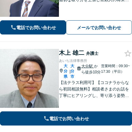
守ります。慰謝料減額、生活費請求
も、交渉力と駆け引きで解決へ【借
金・債務整理】自己破産や任意整理な
どお任せください
電話でお問い合わせ
メールでお問い合わせ
木上 雄二
弁護士
あいち法律事務所
大
大
大分駅
か
営業時間：09:30~
分
分
|
17:30（平日）
ら徒歩10分
県
市
【法テラス利用可】【ココナラからな
ら初回相談無料】相談者さまのお話を
丁寧にヒアリングし、寄り添う姿勢を
大切にしております。ほかの事務所で
断られた案件も、ぜひご相談くださ
い。相談者さまに満足していただける
電話でお問い合わせ
ような結果となるよう、誠心誠意尽く
します。