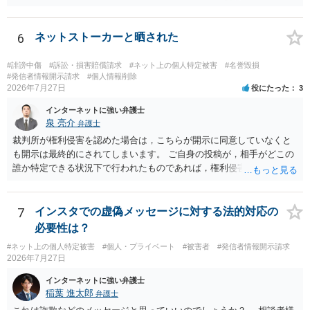
うかと思います。
6
ネットストーカーと晒された
#誹謗中傷
#訴訟・損害賠償請求
#ネット上の個人特定被害
#名誉毀損
#発信者情報開示請求
#個人情報削除
2026年7月27日
役にたった
3
インターネットに強い弁護士
泉 亮介
弁護士
裁判所が権利侵害を認めた場合は，こちらが開示に同意していなくと
も開示は最終的にされてしまいます。 ご自身の投稿が，相手がどこの
誰か特定できる状況下で行われたものであれば，権利侵害性が認めら
れる可能性はあるかと思われます。 もっとも，相手方の晒し行為につ
いても，アカウントを特定したうえで，ネットストーカーとして晒し
たのであれば，かかる行為に権利侵害性が認められる可能性はあるで
7
インスタでの虚偽メッセージに対する法的対応の
しょう。
必要性は？
#ネット上の個人特定被害
#個人・プライベート
#被害者
#発信者情報開示請求
2026年7月27日
インターネットに強い弁護士
稲葉 進太郎
弁護士