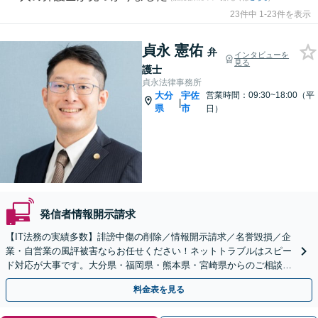
23件中 1-23件を表示
貞永 憲佑
弁
インタビューを
見る
護士
貞永法律事務所
大分
宇佐
営業時間：09:30~18:00（平
|
県
市
日）
発信者情報開示請求
【IT法務の実績多数】誹謗中傷の削除／情報開示請求／名誉毀損／企
業・自営業の風評被害ならお任せください！ネットトラブルはスピー
ド対応が大事です。大分県・福岡県・熊本県・宮崎県からのご相談に
も対応します。トレントに関する事案も承っております。
料金表を見る