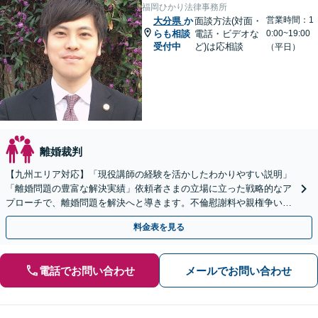
福岡ひかり法律事務所
営業時間：1
大分県
か
面談方法(対面・
らも相談
電話・ビデオな
0:00~19:00
受付中
ど)は応相談
（平日）
離婚裁判
【九州エリア対応】「現役講師の経験を活かしたわかりやすい説明」
「離婚問題の豊富な解決実績」依頼者さまの立場に立った戦略的なア
プローチで、離婚問題を解決へと導きます。不倫慰謝料や親権争い、
高額所得者の財産分与など、何でもご相談ください。
料金表を見る
電話でお問い合わせ
メールでお問い合わせ