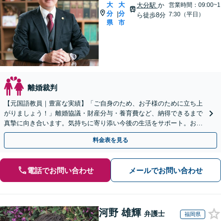
大
大
大分駅
か
営業時間：09:00~1
分
分
|
7:30（平日）
ら徒歩8分
県
市
離婚裁判
【元国語教員｜豊富な実績】「ご自身のため、お子様のために立ち上
がりましょう！」離婚協議・財産分与・養育費など、納得できるまで
真摯に向き合います。気持ちに寄り添い今後の生活をサポート。お気
軽にご相談を【初回相談無料｜土日夜間相談｜大分駅9分】
料金表を見る
電話でお問い合わせ
メールでお問い合わせ
河野 雄輝
弁護士
福岡県