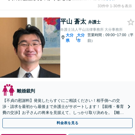
33件中 1-30件を表示
平山 蒼太
弁護士
弁護士法人平山法律事務所 大分事務所
大分
大分
営業時間：09:00~17:00（平
|
県
市
日）
離婚裁判
【不貞の慰謝料】発覚したらすぐにご相談ください！相手側への交
渉・請求を最初から最後まで弁護士がサポートします！【親権・養育
費の交渉】お子さんの将来を見据えて、しっかり取り決めを。【離婚
調停の対応】面倒な書類作成などもお任せください。
料金表を見る