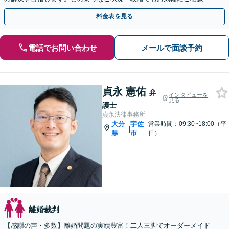
ださい【完全個室で対応】
料金表を見る
電話でお問い合わせ
メールで面談予約
貞永 憲佑
弁
インタビューを
見る
護士
貞永法律事務所
大分
宇佐
営業時間：09:30~18:00（平
|
県
市
日）
離婚裁判
【感謝の声・多数】離婚問題の実績豊富！二人三脚でオーダーメイド