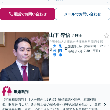
電話でお問い合わせ
メールでお問い合わせ
山下 昇悟
弁護士
弁護士法人古庄総合法律事務所 別府支部
大
別
別府駅
か
営業時間：08:30~1
分
府
|
7:30（平日）
ら徒歩2分
県
市
離婚裁判
【初回相談無料】【大分県内に3拠点】離婚協議や調停、慰謝料請
求、財産分与など、各弁護士会の副会長や理事の経験を活かし、最善
の解決を目指します。どのようなご状況・段階でもお気軽にご相談く