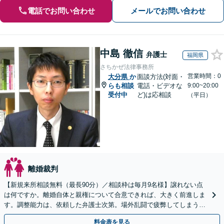
電話でお問い合わせ
メールでお問い合わせ
中島 徹信
弁護士
福岡県
さちかぜ法律事務所
営業時間：0
大分県
か
面談方法(対面・
らも相談
電話・ビデオな
9:00~20:00
受付中
ど)は応相談
（平日）
離婚裁判
【新規来所相談無料（最長90分）／相談枠は毎月9名様】譲れない点
は何ですか。離婚自体と親権について合意できれば、大きく前進しま
す。調整能力は、依頼した弁護士次第。場外乱闘で疲弊してしまう前
に、私に任せてみませんか。
料金表を見る