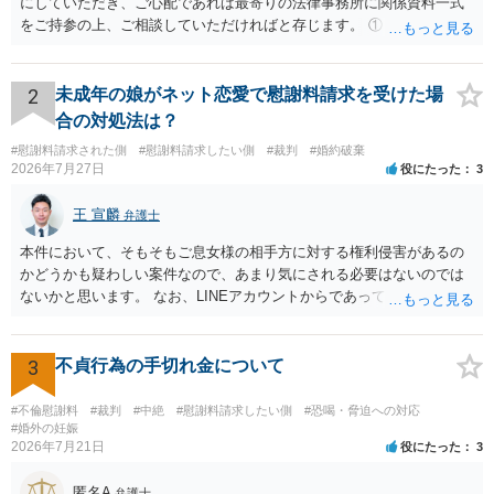
にしていただき、ご心配であれば最寄りの法律事務所に関係資料一式
をご持参の上、ご相談していただければと存じます。 ① このLINEの
流れを見る限り、100万円は貸付金ではなく、手切れ金・和解金と評価
される可能性はあるのか ⇒LINEを含む１００万円の貸付に至るまでの
やり取り等の経緯、誓約書の内容等を踏まえて、関係を清算するため
2
未成年の娘がネット恋愛で慰謝料請求を受けた場
の 金銭であったと評価される可能性はあると考えます。 ② 「今後一
合の対処法は？
切関与しないなら100万円振り込む」というLINEや誓約書は、裁判上
#慰謝料請求された側
#慰謝料請求したい側
#裁判
#婚約破棄
どの程度証拠価値があるのか ⇒前後のやり取りや誓約書の具体的内容
2026年7月27日
役にたった
3
を見ない限り、具体的な判断はできませんが、一定の証拠価値はある
と考えます。 ③ 借用書があっても、後から100万円を貸付扱いに変更
王 宣麟
弁護士
することは認められるのか。 ⇒おそらく１００万円は不当利得（受け
取る正当な権利がないのに利益を取得した）として返還請求されてい
本件において、そもそもご息女様の相手方に対する権利侵害があるの
るものかと推察しますので、 貸金返還ではないかと存じます。 ④ 私
かどうかも疑わしい案件なので、あまり気にされる必要はないのでは
は現在、収入も不安定で貯金もなくリボ払い借金が既に約100万あり。
ないかと思います。 なお、LINEアカウントからであっても、そこに紐
今年に再婚したが主人はお金に厳しい為、一括で220万円を支払う事は
づけられた電話番号の開示→携帯電話会社から氏名・住所が開示され
困難 仮に裁判で敗訴した場合でも、分割払いになる可能性はあります
るパターンはありえるものの、本件のような精神的損害が発生したと
か。 ⇒判決となり敗訴してしまった場合は、強制執行により不動産等
明確にいえないような案件において開示がなされる可能性も低いので
3
不貞行為の手切れ金について
の財産を差し押さえられ、そこから債権回収が図られることになりま
はないかと推察します。
すが、 和解であれば柔軟な解決が可能ですので、その場合は分割払
#不倫慰謝料
#裁判
#中絶
#慰謝料請求したい側
#恐喝・脅迫への対応
いにより支払うことも十分可能です。 ⑤ このような事情であれば、私
#婚外の妊娠
は120万円のみ和解交渉を続けるべきでしょうか。 ⇒ご相談者様の認
2026年7月21日
役にたった
3
識を前提にすれば、１００万円も含めて返済する必要はないと考えら
れるため、 120万円のみについて交渉を続けることがベターかと存じ
匿名A
弁護士