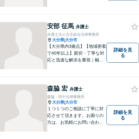
一人に真摯に向き合い、皆様
の人生が明るくなるお手伝を
させていただきます。法律問
題でお困りの方はぜひご相談
安部 征馬
弁護士
ください。
弁護士法人古庄総合法律事務所
大分県
大分市
|
【大分県内3拠点】【地域密着
詳細を見
で40年以上】親切・丁寧な対
る
応と迅速な解決を重視｜幅広
い法律問題に対応し、ご相談
者さまの不安に寄り添いなが
ら最善の解決を目指します
【別府・杵築にも拠点】
森脇 宏
弁護士
森脇・田中法律事務所
大分県
大分市
|
１つ１つのご相談に丁寧に対
詳細を見
応させて頂きます。お困りの
る
方は、お気軽にお問い合わせ
下さい。