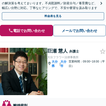
の解決策を考えてまいります。不貞慰謝料／財産分与／養育費など、
幅広い分野に対応。丁寧なヒアリングで、不安や要望を汲み取ります
料金表を見る
電話でお問い合わせ
メールでお問い合わせ
巨瀬 慧人
弁護士
大分フラワー法律事務所
大分
大分
営業時間：09:00~18:00（平
|
県
市
日）
離婚裁判