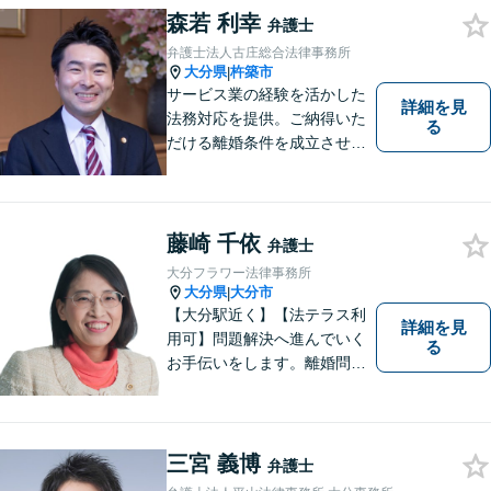
ニーズに応えます。常に市民
森若 利幸
弁護士
に身近で親しみやすい弁護士
弁護士法人古庄総合法律事務所
であり続けます。
大分県
杵築市
|
サービス業の経験を活かした
詳細を見
法務対応を提供。ご納得いた
る
だける離婚条件を成立させる
ためにサポートします。依頼
者のお話をよく聞き、共感
し、今後の方針を決めていき
ます。【大分県に3拠点ある地
藤崎 千依
弁護士
域密着型の事務所】【初回相
大分フラワー法律事務所
談無料】
大分県
大分市
|
【大分駅近く】【法テラス利
詳細を見
用可】問題解決へ進んでいく
る
お手伝いをします。離婚問題
／借金問題／交通事故／刑事
事件／企業法務など、幅広い
法律トラブルに対応。【当日
相談可】分かりやすい言葉
三宮 義博
弁護士
で、明確に判断をお示しし、