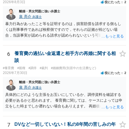
2026年8月3日
役にたった
2
離婚・男女問題に強い弁護士
泉 亮介
弁護士
暴力行為があったこと等を証明するのは，損害賠償を請求する側もし
くは刑事事件であれば検察側ですので，それらの証拠が殆どない場
合，当該事実が認められる請求が認められないという可能性はあるで
しょう。
6
養育費の過払い金返還と相手方の再婚に関する相
談
#養育費
#親権
#調停
#裁判
#婚姻費用(別居中の生活費など)
2026年7月30日
役にたった
2
離婚・男女問題に強い弁護士
泉 亮介
弁護士
具体的にどのような主張をお互いにしているか、調停資料を確認する
必要があるかと思われます。 養育費に関しては、ケースによっては申
立をした時までしか遡れない場合もありえます。 再婚後の相手方の行
動がどのようなものであったのかも重要であるため、相手が再婚後の
養育費に関するやりとり等があればそちらについても確認する必要が
あるでしょう。 公開相談の場での回答よりも個別に弁護士にご相談さ
7
DVなど一切していない！私の8年間の苦しみの年