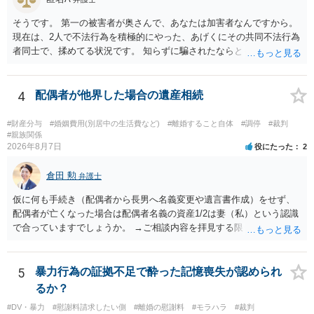
ます。
そうです。 第一の被害者が奥さんで、あなたは加害者なんですから。
現在は、2人で不法行為を積極的にやった、あげくにその共同不法行為
者同士で、揉めてる状況です。 知らずに騙されたならともか
く・・・。 それでも経緯を考えれば多少は、その男よりは同情できる
というだけですから。
4
配偶者が他界した場合の遺産相続
#財産分与
#婚姻費用(別居中の生活費など)
#離婚すること自体
#調停
#裁判
#親族関係
2026年8月7日
役にたった
2
倉田 勲
弁護士
仮に何も手続き（配偶者から長男へ名義変更や遺言書作成）をせず、
配偶者が亡くなった場合は配偶者名義の資産1/2は妻（私）という認識
で合っていますでしょうか。 →ご相談内容を拝見する限りでは、その
認識で合ってはいます。 なお、逆に１/２しか権利がないため、自宅を
完全に所有する場合は、他の相続人に対して自宅の評価額の１/２の代
償金の支払いが必要になります。
5
暴力行為の証拠不足で酔った記憶喪失が認められ
るか？
#DV・暴力
#慰謝料請求したい側
#離婚の慰謝料
#モラハラ
#裁判