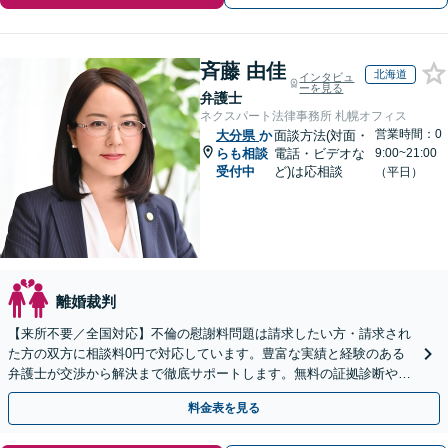
斉藤 由佳
北海道
インタビュ
ーを見る
弁護士
ネクスパート法律事務所 札幌オフィス
営業時間：0
大分県
か
面談方法(対面・
らも相談
電話・ビデオな
9:00~21:00
受付中
ど)は応相談
（平日）
離婚裁判
【来所不要／全国対応】不倫の慰謝料問題は請求したい方・請求され
た方の双方に相談料0円で対応しています。豊富な実績と経験のある
弁護士が交渉から解決まで徹底サポートします。無料の証拠診断や着
手金の返還保証もありますので安心してご相談ください。
料金表を見る