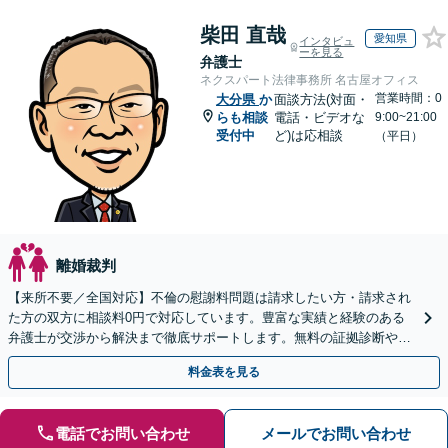
柴田 直哉
愛知県
インタビュ
ーを見る
弁護士
ネクスパート法律事務所 名古屋オフィス
営業時間：0
大分県
か
面談方法(対面・
らも相談
電話・ビデオな
9:00~21:00
受付中
ど)は応相談
（平日）
離婚裁判
【来所不要／全国対応】不倫の慰謝料問題は請求したい方・請求され
た方の双方に相談料0円で対応しています。豊富な実績と経験のある
弁護士が交渉から解決まで徹底サポートします。無料の証拠診断や着
手金の返還保証もありますので安心してご相談ください。
料金表を見る
電話でお問い合わせ
メールでお問い合わせ