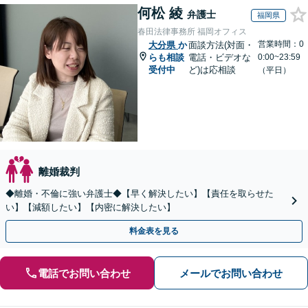
何松 綾
弁護士
福岡県
春田法律事務所 福岡オフィス
営業時間：0
大分県
か
面談方法(対面・
らも相談
電話・ビデオな
0:00~23:59
受付中
ど)は応相談
（平日）
離婚裁判
◆離婚・不倫に強い弁護士◆【早く解決したい】【責任を取らせた
い】【減額したい】【内密に解決したい】
料金表を見る
電話でお問い合わせ
メールでお問い合わせ