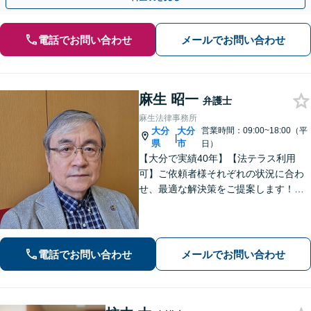
電話でお問い合わせ
メールでお問い合わせ
麻生 昭一
弁護士
麻生法律事務所
大分
大分
営業時間：09:00~18:00（平
|
県
市
日）
【大分で実績40年】【法テラス利用
可】ご依頼者様それぞれの状況に合わ
せ、最適な解決策をご提案します！緊
急のご相談にも迅速に対応いたしま
す。一つひとつの問題に丁寧に向き合
い、解決までしっかりサポートしま
す。どうぞお気軽にお話しください。
電話でお問い合わせ
メールでお問い合わせ
【休日面談可】