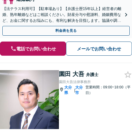
【法テラス利用可】【駐車場あり】【弁護士歴15年以上】経営者の離
婚、熟年離婚などはご相談ください。財産分与や慰謝料、婚姻費用な
ど、お金に関するお悩みにも、有利な解決を目指します。協議や調
停、訴訟で代理人として適切に交渉いたします【完全個室】
料金表を見る
電話でお問い合わせ
メールでお問い合わせ
園田 大吾
弁護士
園田大吾法律事務所
大分
大分
営業時間：09:00~18:00（平
|
県
市
日）