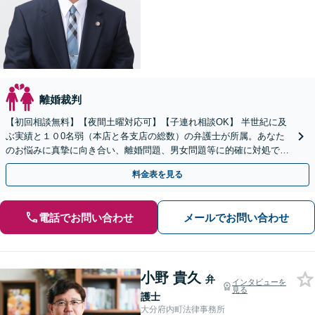
離婚裁判
【初回相談無料】【夜間土曜対応可】【子連れ相談OK】 半世紀に及
ぶ実績と１０0名弱（本店と各支店の総数）の弁護士が所属。あなた
のお悩みに真摯に向き合い、離婚問題、男女問題等に的確に対処でき
る弁護士が迅速な解決を目指します。
料金表を見る
電話でお問い合わせ
メールでお問い合わせ
小野 貴久
弁
インタビューを
見る
護士
大分府内町法律事務所