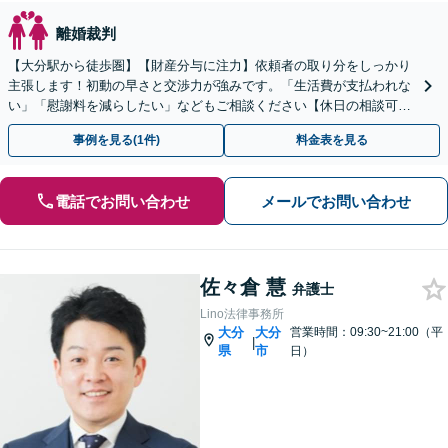
離婚裁判
【大分駅から徒歩圏】【財産分与に注力】依頼者の取り分をしっかり
主張します！初動の早さと交渉力が強みです。「生活費が支払われな
い」「慰謝料を減らしたい」などもご相談ください【休日の相談可
能】
事例を見る(1件)
料金表を見る
電話でお問い合わせ
メールでお問い合わせ
佐々倉 慧
弁護士
Lino法律事務所
大分
大分
営業時間：09:30~21:00（平
|
県
市
日）