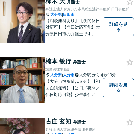
柿木 大
弁護士
弁護士法人おおいた市民総合法律事務所 日田事務所
大分県
日田市
|
【相談無料あり】【夜間休日
詳細を見
対応可】【当日対応可能】大
る
分県日田市の弁護士です。離
婚・不動産・建築問題に注力
しています。是非一度ご相談
ください。
楠本 敏行
弁護士
城崎法律事務所
大分県
大分市
大分駅
から徒歩10分
|
【大分市役所徒歩３分】【初
詳細を見
回面談無料】【当日／夜間／
る
休日対応可能】少年事件／家
事事件／労働事件を中心に、
幅広い法律トラブルに対応し
ています。全ての人に法的サ
古庄 玄知
ービスを受けられるべく、社
弁護士
会正義の実現のために最善を
弁護士法人古庄総合法律事務所