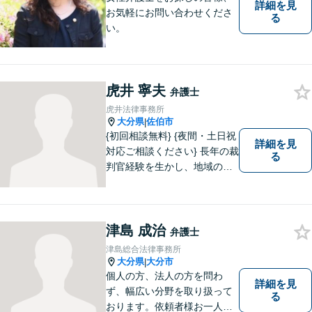
詳細を見
お気軽にお問い合わせくださ
る
い。
虎井 寧夫
弁護士
虎井法律事務所
大分県
佐伯市
|
{初回相談無料} {夜間・土日祝
詳細を見
対応ご相談ください} 長年の裁
る
判官経験を生かし、地域の皆
様が抱える様々なお悩みを解
決します。
津島 成治
弁護士
津島総合法律事務所
大分県
大分市
|
個人の方、法人の方を問わ
詳細を見
ず、幅広い分野を取り扱って
る
おります。依頼者様お一人お