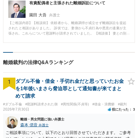
有責配偶者と主張された離婚訴訟について
園田 大吾
弁護士
【ご相談内容】【相談前】 依頼者から、離婚調停が成立せず離婚訴訟を提起
されたと相談がありました。 訴状では、妻側から不貞行為や悪意の遺棄が主
張され、これらについて慰謝料が請求されていました。 【相談後】 妻との別
居後に、妻以外の女性との間にできた子どもを認知していたため、性交渉が
あったことは認めましたが、婚姻関係が破綻していたと主張しました。 また
悪意の遺棄についても、依頼者が経営していた会社が破綻したことや、親族
が代わりに婚姻費用を分担していたことを主張しました。 そして、養育費に
ついても、以前は会社経営者であったが、会社が破綻し、収入が大きく減っ
離婚裁判の法律Q&Aランキング
たことを主張しました。 その結果、請求金額から大きく減額された慰謝料で
和解が成立しました。 また、養育費についても減少した後の収入に基づいて
算出された金額で和解しました。 【コメント】 不貞行為については、その性
1
交渉が婚姻関係が破綻した後になされたものであれば不法行為責任は負わな
ダブル不倫・借金・手切れ金だと思っていたお金
いとされています。 不貞行為によって、夫婦の婚姻共同生活の平和の維持と
を1年後いまさら脅迫罪として通知書が来てまと
いう権利を侵害することが不法行為となる根拠となっていますので、夫婦の
めて請求
婚姻関係が既に破綻していた場合には、原則として、保護する権利がないと
いう論理です。 夫婦関係が破綻していたことを主張するために、具体的に
#ダブル不倫
#慰謝料請求された側
#異性関係(不貞等)
#借金・浪費癖
#裁判
は、別居の事実や夫婦間で離婚に関する協議がなされていたことなどを主張
2026年7月30日
役にたった
3
することになります。
離婚・男女問題に強い弁護士
森本 偲音
弁護士
ご相談事項について、以下のとおり回答させていただきます。 ご参考