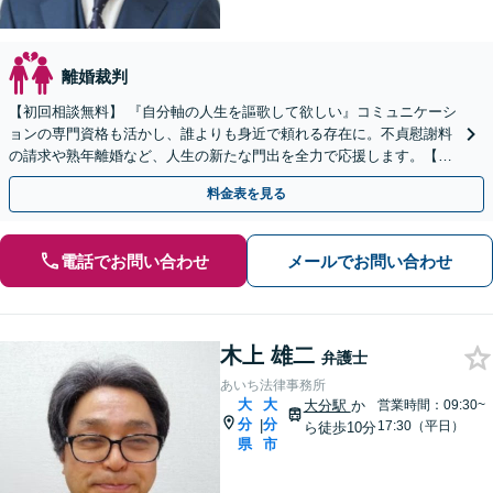
離婚裁判
【初回相談無料】 『自分軸の人生を謳歌して欲しい』コミュニケーシ
ョンの専門資格も活かし、誰よりも身近で頼れる存在に。不貞慰謝料
の請求や熟年離婚など、人生の新たな門出を全力で応援します。【オ
ンライン面談OK】
料金表を見る
電話でお問い合わせ
メールでお問い合わせ
木上 雄二
弁護士
あいち法律事務所
大
大
大分駅
か
営業時間：09:30~
分
分
|
17:30（平日）
ら徒歩10分
県
市