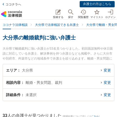
弁護士の方はこちら
ココナラへ
投稿する
探す
閲覧履歴
マイリスト
ログイン
ココナラ法律相談
大分県で法律相談できる弁護士
大分県で離婚・男女
大分県の離婚裁判に強い弁護士
大分県で離婚裁判に強い弁護士が33名見つかりました。初回面談無料や休日面
談に対応している弁護士、解決事例を持つ弁護士なども掲載中。さらに大分市
や別府市、杵築市などの地域条件で弁護士を絞り込めます。離婚・男女問題に
関係する財産分与や養育費、親権等の細かな分野での絞り込み検索もでき便利
です。特に弁護士法人平山法律事務所 大分事務所の平山 蒼太弁護士やベリーベ
エリア
大分県
変更
スト法律事務所 大分オフィスの飯野 鉄平弁護士、弁護士法人古庄総合法律事務
所 別府支部の山下 昇悟弁護士のプロフィール情報や弁護士費用、強みなどが注
相談内容
離婚・男女問題、裁判
変更
目されています。『大分県で土日や夜間に発生した離婚裁判のトラブルを今す
ぐに弁護士に相談したい』『離婚裁判のトラブル解決の実績豊富な近くの弁護
士を検索したい』『初回相談無料で離婚裁判を法律相談できる大分県内の弁護
詳細条件
未選択
変更
士に相談予約したい』などでお困りの相談者さんにおすすめです。
33
人の弁護士が見つかりました
(検索結果について詳しくは
こちら
)