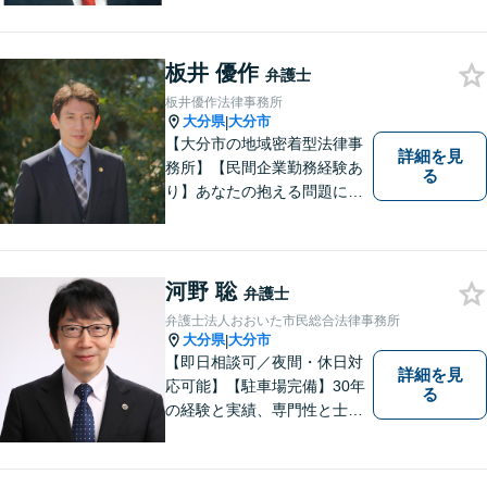
ト！お気軽にご相談くださ
い！ 【夜間休日対応可】【大
板井 優作
分駅４分】
弁護士
板井優作法律事務所
大分県
大分市
|
【大分市の地域密着型法律事
詳細を見
務所】【民間企業勤務経験あ
る
り】あなたの抱える問題に、
最後まで真摯に向き合いま
す。共に納得のいく解決を目
指しましょう。個人・法人と
もに対応可！お気軽にご相談
河野 聡
弁護士
ください。【英語対応◎】
弁護士法人おおいた市民総合法律事務所
大分県
大分市
|
【即日相談可／夜間・休日対
詳細を見
応可能】【駐車場完備】30年
る
の経験と実績、専門性と士業
連携を最大限に発揮して、常
に市民と共に、常に市民と友
にという気持ちで、お客様の