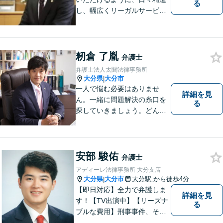
る
し、幅広くリーガルサービス
をご提供していきます。
籾倉 了胤
弁護士
弁護士法人太聞法律事務所
大分県
大分市
|
一人で悩む必要はありませ
詳細を見
ん。一緒に問題解決の糸口を
る
探していきましょう。どんな
些細なことでも、まずはお気
軽にご相談ください。契約管
理、労務管理等の企業法務と
遺産分割、介護などの高齢社
安部 駿佑
弁護士
会問題に注力しております。
アディーレ法律事務所 大分支店
大分県
大分市
大分駅
から徒歩4分
|
【即日対応】全力で弁護しま
詳細を見
す！【TV出演中】【リーズナ
る
ブルな費用】刑事事件、その
他各種悩みを誠心誠意サポー