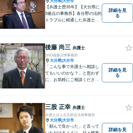
尽くします。
大分県
大分市
|
【弁護士歴35年】【大分県に
詳細を見
3拠点の事務所】各分野の法的
る
トラブルに精通した弁護士で
す。依頼者の心情にとことん
寄り添い、迅速な対応を目指
します。お気軽に相談しやす
いアットホームな雰囲気の事
後藤 尚三
弁護士
務所です。
SHO後藤法律事務所
大分県
大分市
|
「こんな事で弁護士へ相談し
詳細を見
てもいいのかな？」と思わず
る
に、お気軽にご相談くださ
い。
三股 正幸
弁護士
弁護士法人古庄総合法律事務所
大分県
大分市
|
「頼んで良かった」と言って
詳細を見
いただけるように、日々精進