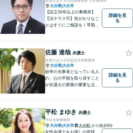
弁護士法人平山法律事務所 大分事務所
問題解決をサポートいたしま
大分県
大分市
|
す。
【設立30年以上の事務所】
詳細を見
【法テラス可】気がかりなこ
る
とはすぐにご相談を！早期対
応で解決の選択肢が広がりま
す。労働問題・相続事件・離
婚事件・交通事件・債務整理
など幅広い問題に柔軟に対応
佐藤 達哉
弁護士
いたします。【駐車場あり】
弁護士法人古庄総合法律事務所
大分県
大分市
|
紛争の当事者となっている人
詳細を見
の、心の平穏を取り戻すこと
る
が弁護士の業務の重要な点と
考えています。
平松 まゆき
弁護士
平松法律事務所
大分県
大分市
大分駅
から徒歩8分
|
女性弁護士をお探しの皆様、