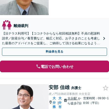
離婚裁判
【法テラス利用可】【ココナラからなら初回相談無料】不貞の慰謝料
請求／財産分与／養育費など、幅広く対応。お子さまのことも考慮し
た最善のアドバイスをご提案し、ご納得して頂ける結果になるよう尽
力いたします。【完全個室】【お子様連れの相談歓迎】
料金表を見る
電話でお問い合わせ
安部 佳雄
弁護士
虎ノ門法律経済事務所 大分支店
大
大
大分駅
か
営業時間：09:00~1
分
分
|
8:00（平日）
ら徒歩7分
県
市