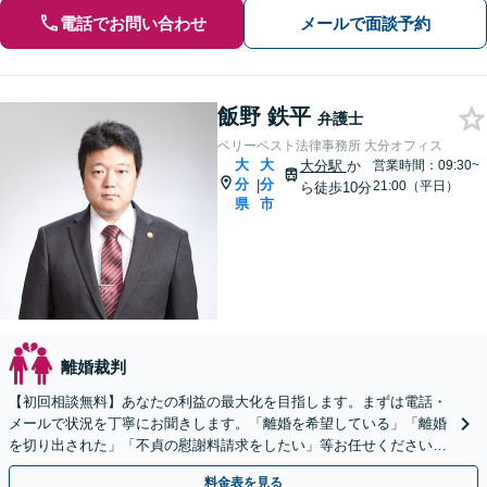
電話でお問い合わせ
メールで面談予約
飯野 鉄平
弁護士
ベリーベスト法律事務所 大分オフィス
大
大
大分駅
か
営業時間：09:30~
分
分
|
21:00（平日）
ら徒歩10分
県
市
離婚裁判
【初回相談無料】あなたの利益の最大化を目指します。まずは電話・
メールで状況を丁寧にお聞きします。「離婚を希望している」「離婚
を切り出された」「不貞の慰謝料請求をしたい」等お任せください。
【リーズナブルな料金設定】
料金表を見る