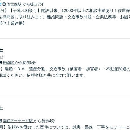
市
佐世保駅
から徒歩7分
7分】【子連れ相談可】開設以来、12000件以上の相談実績あり！佐世
法律問題に取り組みます。離婚問題・交通事故問題・企業法務等、お困
【他士業連携】
士
務所
長崎駅
から徒歩5分
分】離婚・ＤＶ、遺産分割、交通事故（被害者・加害者）・不動産関連
相談ください。依頼者様と共に全力で戦います。
士
浜町アーケード駅
から徒歩4分
談可】依頼をお受けした案件については、誠実・迅速・丁寧をモットーに