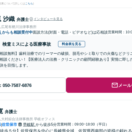
結果について詳しくは
こちら
)
 沙織
弁護士
インタビューを見る
人広尾有栖川法律事務所
県
からも相談受付中
面談方法(対面・電話・ビデオなど)は応相談
営業時間：10:0
検査ミスによる医療事故
料金表を見る
相談無料】歯科治療でのリーマーの破損、脱毛やシミ取りでの火傷などクリ
相談ください！【医療法人の法務・クリニックの顧問経験あり】実情に即し
決を目指します。
メール
寛
弁護士
人大村綜合法律事務所 早岐オフィス
県
佐世保市
早岐駅
から徒歩5分
営業時間：09:00~18:00（平日）
|
徒歩５分】佐世保市を中心に長崎県全域、佐賀県西南部の皆様の頼れる