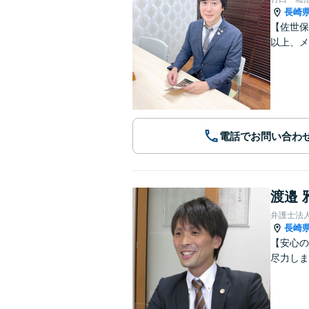
長崎
【佐世保
以上、メ
電話でお問い合わ
渡邉 
弁護士法
長崎
【安心の
尽力しま