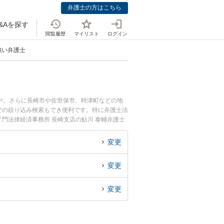
弁護士の方はこちら
&Aを探す
閲覧履歴
マイリスト
ログイン
強い弁護士
中。さらに長崎市や佐世保市、時津町などの地
での絞り込み検索もでき便利です。特に弁護士法
ノ門法律経済事務所 長崎支店の鮎川 泰輔弁護士
ラブルを今すぐに弁護士に相談したい』『検査ミ
できる長崎県内の弁護士に相談予約したい』など
変更
変更
変更