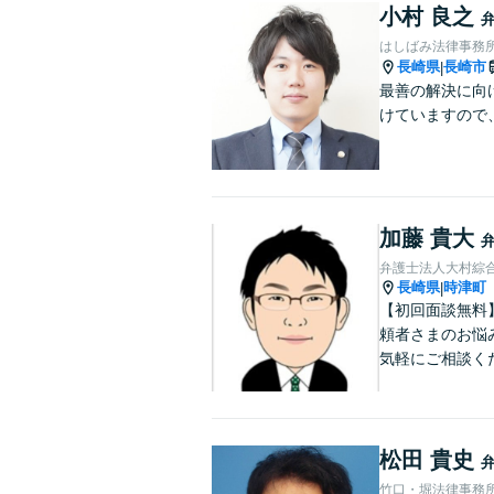
小村 良之
はしばみ法律事務
長崎県
長崎市
|
最善の解決に向
けていますので
加藤 貴大
弁護士法人大村綜
長崎県
時津町
|
【初回面談無料
頼者さまのお悩
気軽にご相談く
松田 貴史
竹口・堀法律事務