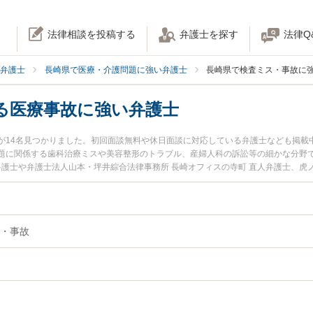
法律相談を投稿する
弁護士を探す
法律Q
弁護士
長崎県で医療・介護問題に強い弁護士
長崎県で検査ミス・事故に
る医療事故に強い弁護士
が14名見つかりました。初回面談無料や休日面談に対応している弁護士なども掲載
題に関係する歯科治療ミスや美容整形のトラブル、産婦人科の訴訟等の細かな分野
弁護士や弁護士法人山本・坪井綜合法律事務所 長崎オフィスの寺町 直人弁護士、虎
注目されています。『長崎県で土日や夜間に発生した検査ミスによる医療事故のト
近くの弁護士を検索したい』『初回相談無料で検査ミスによる医療事故を法律相談
・事故