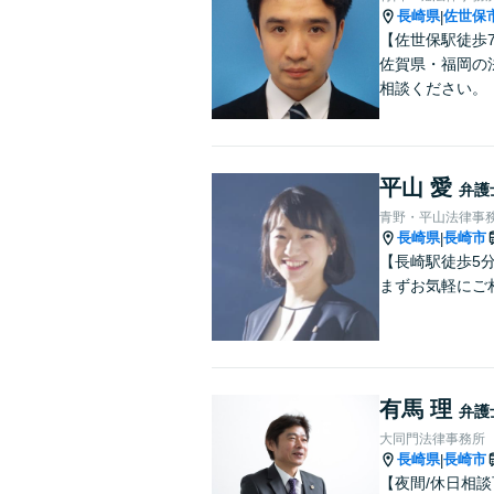
長崎県
佐世保
|
【佐世保駅徒歩
佐賀県・福岡の
相談ください。
平山 愛
弁護
青野・平山法律事
長崎県
長崎市
|
【長崎駅徒歩5
まずお気軽にご
有馬 理
弁護
大同門法律事務所
長崎県
長崎市
|
【夜間/休日相