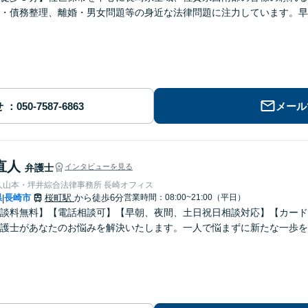
・債務整理、離婚・男女問題等の身近な法律問題に注力しています。早
せ
メール
直人
弁護士
インタビューを見る
人山本・坪井綜合法律事務所 長崎オフィス
県
長崎市
桜町駅
から徒歩6分
営業時間：08:00~21:00（平日）
|
談料無料】【電話相談可】【早朝、夜間、土日祝日相談対応】【カード
護士があなたのお悩みを解決いたします。一人で悩まずに新たな一歩を