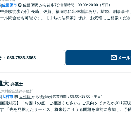
県
佐世保市
佐世保駅
から徒歩7分
営業時間：09:00~20:00（平日）
|
中央駅徒歩7分】長崎、佐賀、福岡県に出張相談あり。離婚、刑事事件、交
ール問合せも可能です。【まちの法律家】ぜひ、お気軽にご相談くださ
せ
メール
雅大
弁護士
人大村綜合法律事務所
県
大村市
大村駅
から徒歩5分
営業時間：09:00~18:00（平日）
|
面談対応】「お困りの点、ご相談ください」ご意向をできるかぎり実現
す 「先を見据えたサービス」将来起こりうる問題を事前に察知し、予