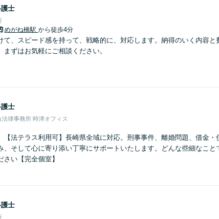
弁護士
所
めがね橋駅
から徒歩4分
けて、スピード感を持って、戦略的に、対応します。納得のいく内容と
、まずはお気軽にご相談ください。
弁護士
合法律事務所 時津オフィス
】【法テラス利用可】長崎県全域に対応。刑事事件、離婚問題、借金・
み、そして心に寄り添い丁寧にサポートいたします。どんな些細なこと
ださい【完全個室】
弁護士
所