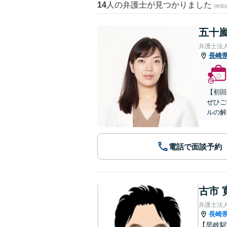
14
人の弁護士が見つかりました
(検索
五十嵐
弁護士法
長崎
【初回
ぜひご
ルの解
電話で面談予約
古市 
弁護士法
長崎
【早岐駅