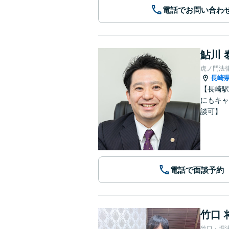
電話でお問い合わ
鮎川 
虎ノ門法
長崎
【長崎駅
にもキャ
談可】
電話で面談予約
竹口 
竹口・堀