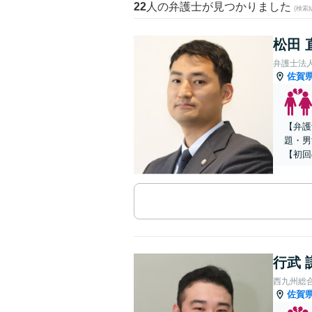
22
人の弁護士が見つかりました
(検索
松田 
弁護士法人
佐賀
【弁護
題・男
【初回
行武 
西九州総
佐賀