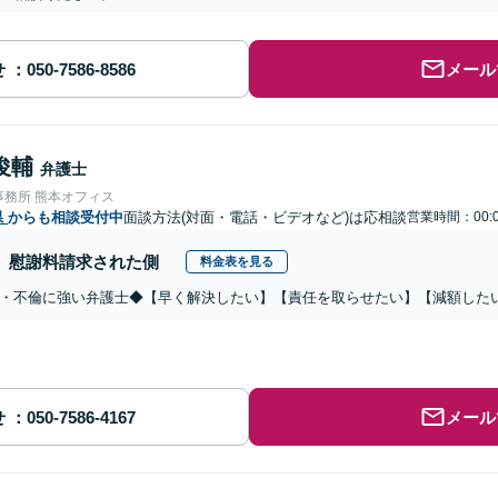
せ
メール
俊輔
弁護士
事務所 熊本オフィス
県
からも相談受付中
面談方法(対面・電話・ビデオなど)は応相談
営業時間：00:
慰謝料請求された側
料金表を見る
・不倫に強い弁護士◆【早く解決したい】【責任を取らせたい】【減額した
せ
メール