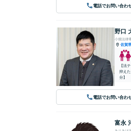
電話でお問い合わ
野口 
小畑法律
佐賀
【法テ
抑えた
分】
電話でお問い合わ
富永 
ありあけ