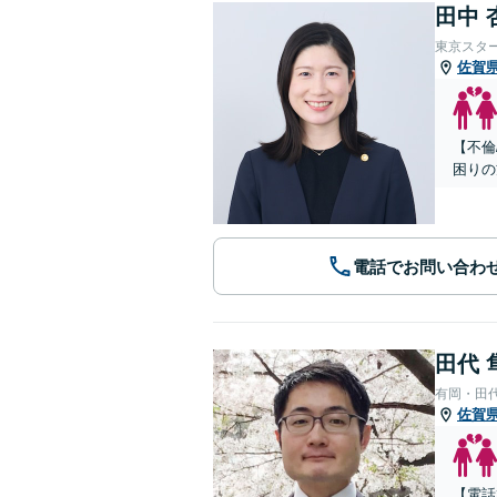
田中 
東京スタ
佐賀
【不倫
困りの
電話でお問い合わ
田代 
有岡・田
佐賀
【電話