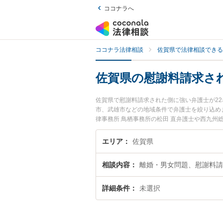
ココナラへ
ココナラ法律相談
佐賀県で法律相談できる
佐賀県の慰謝料請求さ
佐賀県で慰謝料請求された側に強い弁護士が2
市、武雄市などの地域条件で弁護士を絞り込め
律事務所 鳥栖事務所の松田 直弁護士や西九州
ています。『佐賀県で土日や夜間に発生した慰
索したい』『初回相談無料で慰謝料請求された
エリア
佐賀県
相談内容
離婚・男女問題、慰謝料請
詳細条件
未選択