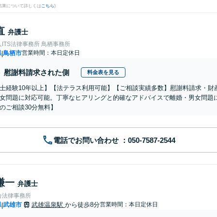
結果について詳しくは
こちら
)
直
弁護士
ITS法律事務所 鳥栖事務所
県
鳥栖市
営業時間：本日定休日
|
慰謝料請求された側
料金表を見る
士経験10年以上】【法テラス利用可能】【ご相談実績多数】慰謝料請求・財
女問題に対応可能。丁寧なヒアリングと的確なアドバイスで離婚・男女問題
のご相談30分無料】
電話でお問い合わせ
謙一
弁護士
合法律事務所
県
武雄市
武雄温泉駅
から徒歩8分
営業時間：本日定休日
|