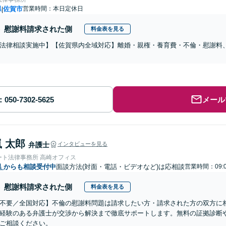
県
佐賀市
営業時間：本日定休日
|
慰謝料請求された側
料金表を見る
法律相談実施中】【佐賀県内全域対応】離婚・親権・養育費・不倫・慰謝料
メール
 太郎
弁護士
インタビューを見る
ート法律事務所 高崎オフィス
県
からも相談受付中
面談方法(対面・電話・ビデオなど)は応相談
営業時間：09:
慰謝料請求された側
料金表を見る
不要／全国対応】不倫の慰謝料問題は請求したい方・請求された方の双方に
経験のある弁護士が交渉から解決まで徹底サポートします。無料の証拠診断
ご相談ください。