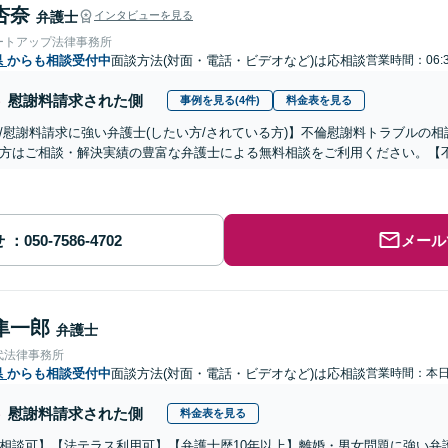
杏奈
弁護士
インタビューを見る
ートアップ法律事務所
県
からも相談受付中
面談方法(対面・電話・ビデオなど)は応相談
営業時間：06:
慰謝料請求された側
事例を見る(4件)
料金表を見る
/慰謝料請求に強い弁護士(したい方/されている方)】不倫慰謝料トラブルの相
方はご相談・解決実績の豊富な弁護士による無料相談をご利用ください。【
せ
メール
隼一郎
弁護士
代法律事務所
県
からも相談受付中
面談方法(対面・電話・ビデオなど)は応相談
営業時間：本
慰謝料請求された側
料金表を見る
相談可】【法テラス利用可】【弁護士歴10年以上】離婚・男女問題に強い弁