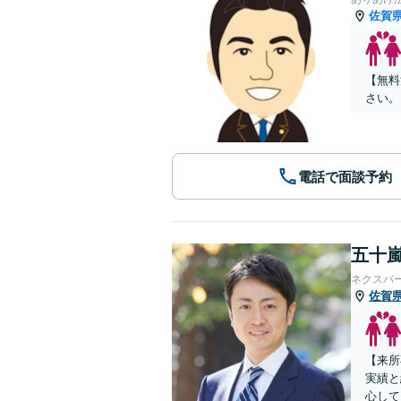
佐賀
【無料
さい。
電話で面談予約
五十嵐
ネクスパ
佐賀
【来所
実績と
心して