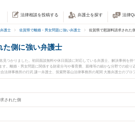
法律相談を投稿する
弁護士を探す
法律Q
弁護士
佐賀県で離婚・男女問題に強い弁護士
佐賀県で慰謝料請求された
れた側に強い弁護士
2名見つかりました。初回面談無料や休日面談に対応している弁護士、解決事例を持
ます。離婚・男女問題に関係する財産分与や養育費、親権等の細かな分野での絞り込
総合法律事務所の行武 謙一弁護士、筑紫野基山法律事務所の尾関 大雅弁護士のプ
謝料請求された側のトラブルを今すぐに弁護士に相談したい』『慰謝料請求された
側を法律相談できる佐賀県内の弁護士に相談予約したい』などでお困りの相談者さ
求された側