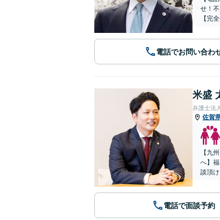
せ！不
【完全
電話でお問い合わ
米盛 
弁護士法
佐賀
【九州
へ】福
談頂け
電話で面談予約