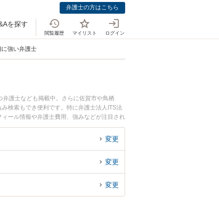
弁護士の方はこちら
&Aを探す
閲覧履歴
マイリスト
ログイン
側に強い弁護士
つ弁護士なども掲載中。さらに佐賀市や鳥栖
み検索もでき便利です。特に弁護士法人ITS法
ロフィール情報や弁護士費用、強みなどが注目され
側のトラブル解決の実績豊富な近くの弁護士を検
んにおすすめです。
変更
変更
変更