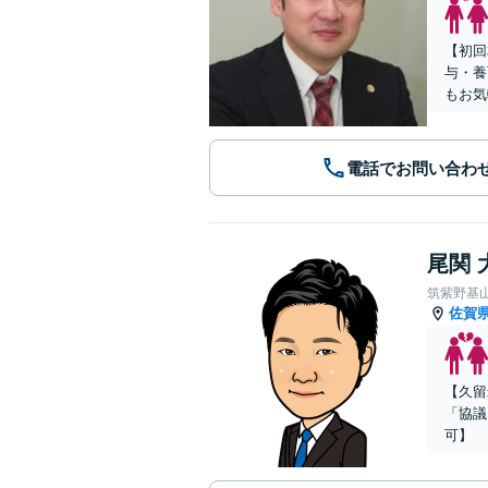
【初回
与・養
もお気
電話でお問い合わ
尾関 
筑紫野基
佐賀
【久留
「協議
可】