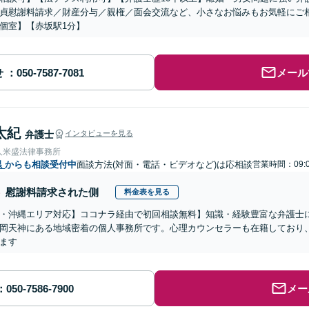
貞慰謝料請求／財産分与／親権／面会交流など、小さなお悩みもお気軽にご
個室】【赤坂駅1分】
せ
メール
太紀
弁護士
インタビューを見る
人米盛法律事務所
県
からも相談受付中
面談方法(対面・電話・ビデオなど)は応相談
営業時間：09:
慰謝料請求された側
料金表を見る
・沖縄エリア対応】ココナラ経由で初回相談無料】知識・経験豊富な弁護士に
岡天神にある地域密着の個人事務所です。心理カウンセラーも在籍しており
ます
メー