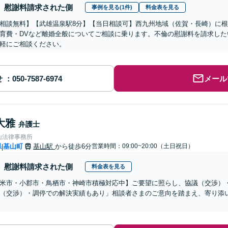
慰謝料請求された側
事例を見る(1件)
料金表を見る
相談無料】【武雄温泉駅8分】【当日相談可】西九州地域（佐賀・長崎）に
育費・DVなど離婚全般についてご相談に乗ります。不倫の慰謝料を請求し
軽にご相談ください。
せ
メール
大雅
弁護士
山法律事務所
県
基山町
基山駅
から徒歩6分
営業時間：09:00~20:00（土日祝日）
|
慰謝料請求された側
料金表を見る
米市・小郡市・鳥栖市・神崎市積極対応中】ご要望に照らし、協議（交渉）
（交渉）・調停での解決実績もあり」相談者さまのご意向を踏まえ、寄り添