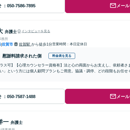
せ
メール
大
弁護士
インタビューを見る
事務所
県
佐賀市
佐賀駅
から徒歩1分
営業時間：本日定休日
|
慰謝料請求された側
料金表を見る
ラス可】【心理カウンセラー資格有】法と心の両面からお支えし、依頼者さ
い」という方には個人顧問プランもご用意。協議・調停、どの段階もお任せ
せ
メール
洋一
弁護士
法律事務所