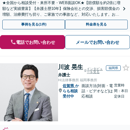
★全国から相談受付・来所不要・WEB面談OK★【賠償額を約2倍に増
額など実績豊富】【弁護士歴10年】保険会社との交渉、損害賠償金の
増額、治療費打ち切り、ご家族での事故など、対応いたします。お早
めにご相談ください【初回相談・着手金無料】
事例を見る(1件)
料金表を見る
電話でお問い合わせ
メールでお問い合わせ
川波 晃生
福岡県
インタビュ
ーを見る
弁護士
Hi法律事務所 福岡事務所
営業時
佐賀県
か
面談方法(対面・電
らも相談
話・ビデオなど)は
間：本日
受付中
応相談
定休日