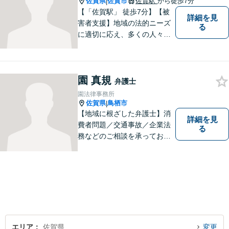
佐賀県
佐賀市
佐賀駅
から徒歩7分
|
【「佐賀駅」 徒歩7分】【被
詳細を見
害者支援】地域の法的ニーズ
る
に適切に応え、多くの人々の
助けとなるために、日々、弁
護活動に努めております。 依
頼者さまの心が少しでも和ら
園 真規
ぐように、丁寧にお悩みをお
弁護士
伺いいたします。
園法律事務所
佐賀県
鳥栖市
|
【地域に根ざした弁護士】消
詳細を見
費者問題／交通事故／企業法
る
務などのご相談を承っており
ます。土曜・日曜・夜間につ
いては事前にご予約をいただ
ければ可能な限り相談をお受
けしております。まずはお気
軽にお問い合わせください。
エリア
佐賀県
変更