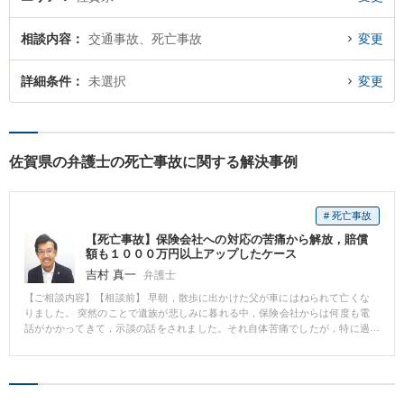
相談内容
交通事故、死亡事故
変更
詳細条件
未選択
変更
佐賀県の弁護士の死亡事故に関する解決事例
# 死亡事故
【死亡事故】保険会社への対応の苦痛から解放，賠償
額も１０００万円以上アップしたケース
吉村 真一
弁護士
【ご相談内容】【相談前】 早朝，散歩に出かけた父が車にはねられて亡くな
りました。 突然のことで遺族が悲しみに暮れる中，保険会社からは何度も電
話がかかってきて，示談の話をされました。それ自体苦痛でしたが，特に過
失割合の話をされると，まるで父が悪かったと言われているような気がして
腹が立ちます。 【相談後】 交渉を弁護士に依頼したので保険会社とのやり取
りから解放され，父の弔いや父が経営していた会社の引き継ぎなどの事務に
集中することができました。 父の過失割合も小さくなるように交渉してもら