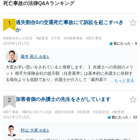
い，受け取った賠償額も保険会社の提示より１０００万円以上増額されまし
死亡事故の法律Q&Aランキング
た。 【先生のコメント】 交通事故の被害に遭った場合に，相手の保険会社と
のやり取り自体が苦痛だという方は結構いらっしゃいます。 自身が怪我をし
て治療に専念したい，あるいは，身内が亡くなってお弔いや相続をしたいと
1
思っているときに保険会社から示談をせかされることを不満に思っている方
過失割合0の交通死亡事故にて訴訟を起こすべき
は，存外多いものです。 弁護士に示談交渉を依頼することで，保険会社との
か
やり取りから解放されること自体がメリットになり得ますし，法的な根拠に
基づいた適正な賠償を受けられる可能性も高まります。
#保険会社との交渉
#被害者
#子供
#自動車事故
#死亡事故
2026年1月17日
役にたった
9
藤本 顯人
弁護士
大変お辛い思いをされていると推察します。 1. 弁護士への依頼のメリ
ット 相手方保険会社の提示額（任意基準）は基本的に弁護士に依頼す
る場合よりも低額であり、弁護士が介入して「裁判基準（弁護士基
準）」で交渉・訴訟することで、賠償額が大幅に増額する可能性が高
いです。 2. 訴訟と示談交渉のメリット・デメリット 判決（訴訟）: 勝
訴判決まで至れば、本来の賠償額に加え「遅延損害金（事故時から発
2
加害者側の弁護士の先生をさがしています
生）」と「弁護士費用相当額（認容額の約1割）」が加算されます。
訴訟上の和解: 訴訟を起こしても、判決前に裁判所での「和解」で終わ
#死亡事故
#解決に向けた示談
#国や自治体
#加害者
#示談交渉
#被害者
るケースが多いです。 この場合、遅延損害金や弁護士費用はカットさ
2021年2月15日
役にたった
23
れることが大半です。もっとも「調整金」として上乗せされることが
あります。 3. 逸失利益（将来の収入）の計算 未就学女児の場合、賃
村山 大基
弁護士
金センサスの「男女全年齢平均賃金」などを用いて計算することが多