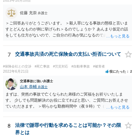
2023年10月10日
佐藤 充崇
弁護士
＞ご回答ありがとうございます。 ＞殺人罪になる事故の態様と言いま
すとどんなものが例に挙げられ＞るのでしょうか？ あんまり仮定の話
をしても仕方がないので、ご自分の行為が気になるのであれば、何を
して、どう人を死なせてしまったかもしれないのか書いて質問をする
か、直接弁護士に相談に行くかしたほうがいいと思います。 殺人罪に
なりうる事故の態様だと、自転車が改造自転車か何かで時速１００キ
7
交通事故共済の死亡保険金の支払い拒否について
ロや１５０キロくらい出していれば殺人罪の実行行為性は認められる
と思いますので、殺人罪が成立しえますが・・・ 思いつく限りの例を
#保険会社との交渉
#死亡事故
#労災対応
#自動車事故
#被害者
全て挙げるのは不可能ではあります。 ＞私は決して人を殺そうと思っ
2022年6月21日
役にたった
2
て危険な運転をしたわけではありま＞せん。 殺人罪の故意は、「自分
交通事故に強い弁護士
の危険な運転で誰か人が死んでも構わない」くらいで成立します。そ
山本 恭輔
弁護士
して自分でそう思っていなくても、客観的に人が死んでもおかしくな
まずは、突然の事故で亡くなられた弟様のご冥福をお祈りいたしま
い危険行為を、危険だと知っていてやると故意は認められてしまう可
す。 少しでも問題解決のお役に立てればと思い、ご質問にお答えさせ
能性が高いです。人を殺そうという意欲までは不要です。
ていただきます。 ＞明らかな勤務時間中（夜９時）で（元従業員の証
言）、従業員（死亡）と同乗しており、移動中の事故でありながら、
相手方の言い分は通るのでしょうか？ 勿論、正式に支払い拒否となれ
ば、裁判になると思いますが、勝算はありますか？ →共済組合の対応
8
法律で謝罪や行動を求めることは可能か？その限
はやや硬直的なように感じますが、相手方の言い分が通るか、そして
界とは