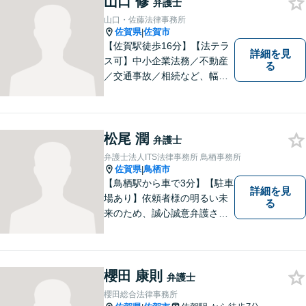
山口 修
弁護士
山口・佐藤法律事務所
佐賀県
佐賀市
|
【佐賀駅徒歩16分】【法テラ
詳細を見
ス可】中小企業法務／不動産
る
／交通事故／相続など、幅広
いお困りごとに対応！依頼者
様のお気持ちやご事情に寄り
添い、適切な解決へと導きま
す。まずはお気軽にご相談く
松尾 潤
弁護士
ださい。【初回面談無料】
弁護士法人ITS法律事務所 鳥栖事務所
佐賀県
鳥栖市
|
【鳥栖駅から車で3分】【駐車
詳細を見
場あり】依頼者様の明るい未
る
来のため、誠心誠意弁護させ
ていただきます。弁護士とし
て、毅然とした対応を行いま
す。インターネット／刑事／
相続など、幅広い困りごとに
櫻田 康則
弁護士
対応可能！【完全個室で対
櫻田総合法律事務所
応】