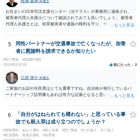
西浦 嘉博
弁護士
以外で不特定の人や車が自由に通行することができる場所をいうとさ
れています。 この判断にあたっては、「道路の体裁の有無」、「客
お住まいの日本司法支援センター（法テラス）の事務所に連絡され、
観性・継続性・反復性の有無」、「公開性の有無」及び「道路性の有
被害者代理人弁護士について確認されてみても良いでしょう。 被害者
無」を検討するのが一般的です（道路交通執務研究会編著『執務資料
代理人弁護士とは、犯罪被害者や遺族の権利を守り、サポートする専
道路交通法解説（１８訂版）』（東京法令出版、２０２０年１１月）
門家という位置付けです。 主として、告訴状・被害届の提出、加害者
７頁）。つまり、総合判断が必要になります。
との示談交渉、刑事裁判への参加（被害者参加制度）、損害賠償請求
などを代理で行い、被害者や遺族の心理的負担を軽減する役割を担い
5
同性パートナーが交通事故で亡くなったが、加害
ます。 なお、都道府県によっては弁護士会事務局を通して、弁護士会
者に慰謝料を請求できるか知りたい
の被害者支援委員会が窓口となることもあります。 ご依頼の弁護士さ
#死亡事故
#慰謝料増額
んと相談された上で、ご参考ください。
2024年5月3日
役にたった
2
江頭 啓介
弁護士
ご家族のお話や住民票はとても重要ですね。自治体が発行しているパ
ートナーシップ証明書もあれば有力な証拠となると思います。
6
「自分がはねられても構わない」と思っている事
故でも殺人罪は成り立つのでしょうか？
#危険運転・あおり運転
#殺人未遂
#死亡事故
#ひき逃げ・当て逃げ
#飲酒運転・無免許運転
#加害者