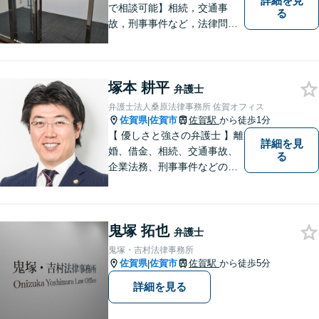
詳細を見
で相談可能】相続，交通事
る
故，刑事事件など，法律問題
でお困りの方は，是非私たち
にご相談下さい。 悩みは私た
ちにお預けいただき，笑顔を
塚本 耕平
お持ち帰りいただけるよう，
弁護士
全力を尽くします。
弁護士法人桑原法律事務所 佐賀オフィス
佐賀県
佐賀市
佐賀駅
から徒歩1分
|
【 優しさと強さの弁護士 】離
詳細を見
婚、借金、相続、交通事故、
る
企業法務、刑事事件などのご
相談を承っております。まず
はお気軽にご相談ください。
チーム体制による迅速で最適
鬼塚 拓也
なリーガルサービスを提供い
弁護士
たします。
鬼塚・吉村法律事務所
佐賀県
佐賀市
佐賀駅
から徒歩5分
|
詳細を見る