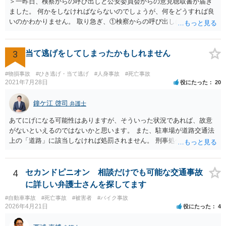
＞一昨日、検察からの呼び出しと公安委員会からの意見聴取書が届き
いです。 一般的に「大卒（22歳就労）」前提で計算した方が、「高卒
ました。 何かをしなければならないのでしょうが、何をどうすれば良
（18歳就労）」よりも総額が高くなる傾向にあります。 なお、それが
いのかわかりません。 取り急ぎ、①検察からの呼び出しにはきちんと
認められるかはご両親の学歴や教育方針や実際の教育状況がどうだっ
応じることと、②早めに届いた書類を持って弁護士に相談に行くのが
たかなどで大学進学の蓋然性があるかという個別事情によります。 推
いいと思います。 ＞示談と刑事の両方を相談できる弁護士の先生をさ
奨される方針 相手が保険会社であれば、判決後の不払いはまずありま
がしております。 ネットでさがすとあまりの多さに戸惑っておりま
3
当て逃げをしてしまったかもしれません
せん。 ご質問者様が「長期化しても戦いたい」という強い意志をお持
す。 どの方にお願いしても同じなのでしょうか。 話してみた感じや説
ちで、かつ、賠償額の最大化（遅延損害金等の獲得）を目指すのであ
明など、いろいろ考慮して判断することになります。 書類が届いたば
れば、示談交渉では妥結せず、提訴（訴訟）を前提に進めるのが最適
#物損事故
#ひき逃げ・当て逃げ
#人身事故
#死亡事故
かりで不安でしょうから、どこかしら相談に行ってみると良いと思い
2021年7月28日
役にたった
20
解です。 どのような方向性を目指すのかメリットデメリットを検討す
ます。 複数の弁護士に相談されて決められるケースもありますし、は
るためにも、相談時には弁護士にその意向を伝え、疑問を解消した方
じめに相談したところで依頼しなければならないわけではありませ
鐘ケ江 啓司
が良いです。 その上で委任契約を結んだ方が良いです。 なお、弁護士
弁護士
ん。
費用特約に加入されている場合には、相談料10万円、報酬300万円まで
あてにげになる可能性はありますが、そういった状況であれば、故意
は賄われることが多いので、保険の加入状況もご確認した方が良いで
がないといえるのではないかと思います。 また、駐車場が道路交通法
す。 併せて、交通事故の刑事事件についても被害者参加制度といって
上の「道路」に該当しなければ処罰されません。 刑事処分がなされる
加害者の処分を決める裁判において意見を述べる機会もあります。 ご
かどうかは、その駐車場が道路交通法の「道路（一般交通の用に供す
参考になれば幸いです。
るその他の場所）」にあたるかが重要です。 駐車場が「道路」にあた
るかは難しい問題で、私が経験した事例でも、コインパーキングで警
4
セカンドピニオン 相談だけでも可能な交通事故
察官は「道路」と判断して道路交通法違反で立件したものの、検察官
に詳しい弁護士さんを探してます
は「道路」にあたらないとして不起訴処分にしたものがあります（検
#自動車事故
#死亡事故
#被害者
#バイク事故
察官に意見書を出しました）。コンビニやスーパーの駐車場では「道
2026年4月21日
役にたった
4
路」とした裁判例もあります。 「一般交通の用に供するその他の場
所」とは、道路法に規定する道路及び道路運送法に規定する自動車道