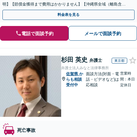
明】【賠償金獲得まで費用はかかりません】【沖縄県全域（離島含
む）対応◎】
料金表を見る
電話で面談予約
メールで面談予約
杉田 英史
弁護士
東京都
弁護士法人みなと法律事務所
営業時
佐賀県
か
面談方法(対面・電
らも相談
話・ビデオなど)は
間：本日
受付中
応相談
定休日
死亡事故