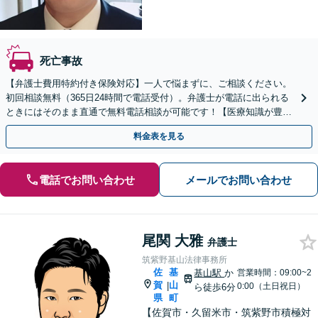
死亡事故
【弁護士費用特約付き保険対応】一人で悩まずに、ご相談ください。
初回相談無料（365日24時間で電話受付）。弁護士が電話に出られる
ときにはそのまま直通で無料電話相談が可能です！【医療知識が豊富
な弁護士在籍】
料金表を見る
電話でお問い合わせ
メールでお問い合わせ
尾関 大雅
弁護士
筑紫野基山法律事務所
佐
基
基山駅
か
営業時間：09:00~2
賀
山
|
0:00（土日祝日）
ら徒歩6分
県
町
【佐賀市・久留米市・筑紫野市積極対