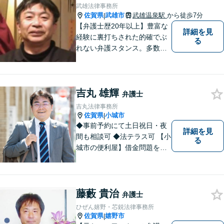
す。ぜひお気軽にご相談くだ
武雄法律事務所
さい！【プライバシー完備】
佐賀県
武雄市
武雄温泉駅
から徒歩7分
|
【弁護士歴20年以上】豊富な
詳細を見
経験に裏打ちされた的確でぶ
る
れない弁護スタンス。多数の
著書・メディア出演あり。
【借金・債務整理】約2000件
の解決実績。【相続遺言】司
吉丸 雄輝
法書士などとも連携しワンス
弁護士
トップで解決。難事件には他
吉丸法律事務所
弁護士と協力も。元調停委
佐賀県
小城市
|
員。
◆事前予約にて土日祝日・夜
詳細を見
間も相談可 ◆法テラス可 【小
る
城市の便利屋】借金問題を中
心に取り組んでおります。
藤藪 貴治
弁護士
ひぜん嬉野・芯鋭法律事務所
佐賀県
嬉野市
|