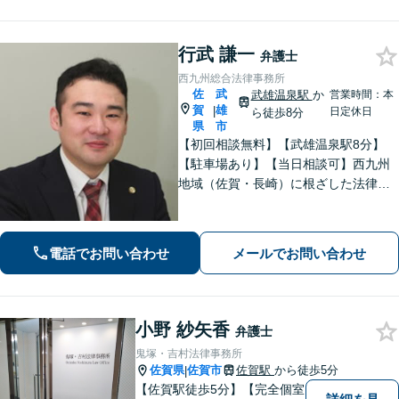
行武 謙一
弁護士
西九州総合法律事務所
佐
武
武雄温泉駅
か
営業時間：本
賀
雄
|
日定休日
ら徒歩8分
県
市
【初回相談無料】【武雄温泉駅8分】
【駐車場あり】【当日相談可】西九州
地域（佐賀・長崎）に根ざした法律事
務所です。まずはお気軽にご相談くだ
さい。離婚・借金・相続など、地元の
親しみやすい弁護士として、あなたの
電話でお問い合わせ
メールでお問い合わせ
お悩みをしっかり受け止めます！
小野 紗矢香
弁護士
鬼塚・吉村法律事務所
佐賀県
佐賀市
佐賀駅
から徒歩5分
|
【佐賀駅徒歩5分】【完全個室