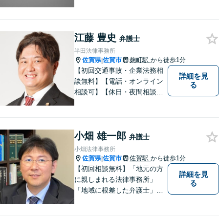
江藤 豊史
弁護士
半田法律事務所
佐賀県
佐賀市
麹町駅
から徒歩1分
|
【初回交通事故・企業法務相
詳細を見
談無料】【電話・オンライン
る
相談可】【休日・夜間相談
可】適正・迅速、そして親身
なサービスの提供を心がけて
います。
小畑 雄一郎
弁護士
小畑法律事務所
佐賀県
佐賀市
佐賀駅
から徒歩1分
|
【初回相談無料】「地元の方
詳細を見
に親しまれる法律事務所」
る
「地域に根差した弁護士」を
目指して活動しております。
企業法務から、離婚や交通事