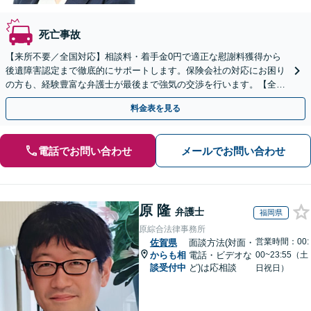
死亡事故
【来所不要／全国対応】相談料・着手金0円で適正な慰謝料獲得から
後遺障害認定まで徹底的にサポートします。保険会社の対応にお困り
の方も、経験豊富な弁護士が最後まで強気の交渉を行います。【全国
13拠点】お気軽にご相談ください。
料金表を見る
電話でお問い合わせ
メールでお問い合わせ
原 隆
弁護士
福岡県
原綜合法律事務所
営業時間：00:
佐賀県
面談方法(対面・
からも相
電話・ビデオな
00~23:55（土
談受付中
ど)は応相談
日祝日）