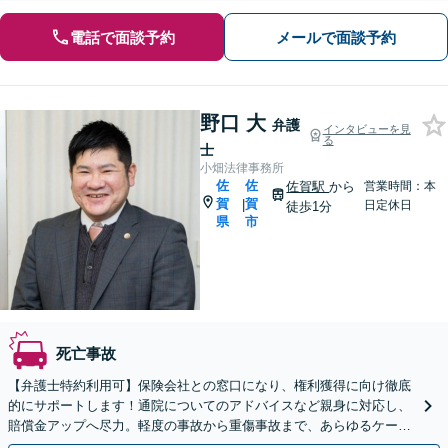
電話で面談予約
メールで面談予約
野口 大
弁護
インタビューを見
る
士
小畑法律事務所
佐
佐
佐賀駅
から
営業時間：本
賀
賀
|
日定休日
徒歩1分
県
市
死亡事故
【弁護士特約利用可】保険会社との窓口になり、権利獲得に向け徹底
的にサポートします！通院についてのアドバイスなど親身に対応し、
賠償金アップへ尽力。軽度の事故から重傷事故まで、あらゆるケース
に精通【初回相談無料】【佐賀駅1分】