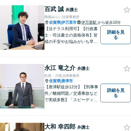
故、金銭トラブル、刑事事件
百武 誠
など幅広く対応しております
弁護士
ので、まずはお気軽にご相談
陶都みらい法律事務所
下さい。【JR佐賀駅1分】
佐賀県
伊万里市
伊万里駅
から徒歩10分
|
【子連れ相談可】
【法テラス利用可】【行政書
詳細を見
士・司法書士の資格保有】皆
る
様の不安やお悩みがいち早く
解決できるよう、これまでの
司法書士、行政書士の経験を
活かし、誠心誠意サポートい
永江 竜之介
たします。また、依頼者様が
弁護士
お悩みを話しやすい環境作り
松尾・川島法律事務所
を心がけております。
佐賀県
唐津市
|
【唐津駅徒歩12分】【刑事事
詳細を見
件／離婚問題／交通事故など
る
で実績多数】「スピーディで
的確な判断」がモットーで
す。皆様に寄り添い、目線を
合わせながらどのような解決
が望ましいのかを共に考えま
大和 幸四郎
弁護士