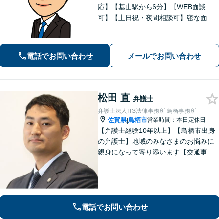
応】【基山駅から6分】【WEB面談
可】【土日祝・夜間相談可】密な面談
とこまめな連絡を心がけ、きめ細やか
にサポート！依頼者様の想いを汲み取
り、最善を尽くします。「相談者様に
電話でお問い合わせ
メールでお問い合わせ
寄り添い親身に対応」【個室対応／守
秘義務厳守】
松田 直
弁護士
弁護士法人ITS法律事務所 鳥栖事務所
佐賀県
鳥栖市
営業時間：本日定休日
|
【弁護士経験10年以上】【鳥栖市出身
の弁護士】地域のみなさまのお悩みに
親身になって寄り添います【交通事
故】正当な権利を主張して正当な賠償
金を獲得します【離婚・男女問題】慰
謝料、財産分与、親権など幅広いトラ
ブルに対応【初回のご相談30分無料】
電話でお問い合わせ