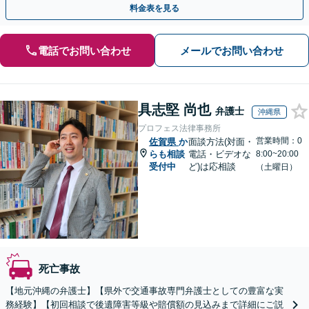
料金表を見る
電話でお問い合わせ
メールでお問い合わせ
具志堅 尚也
弁護士
沖縄県
プロフェス法律事務所
営業時間：0
佐賀県
か
面談方法(対面・
らも相談
電話・ビデオな
8:00~20:00
受付中
ど)は応相談
（土曜日）
死亡事故
【地元沖縄の弁護士】【県外で交通事故専門弁護士としての豊富な実
務経験】【初回相談で後遺障害等級や賠償額の見込みまで詳細にご説