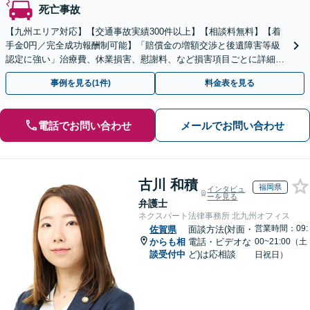
死亡事故
【九州エリア対応】【交通事故実績300件以上】【相談料無料】【着
手金0円／完全成功報酬制可能】「賠償金の増額交渉と後遺障害等級
認定に強い」治療費、休業損害、慰謝料、など損害項目ごとに詳細な
検討を行い、適正な賠償額を確保できるよう全力で対応
事例を見る(1件)
料金表を見る
電話でお問い合わせ
メールでお問い合わせ
古川 和積
福岡県
インタビュ
ーを見る
弁護士
ネクスパート法律事務所 北九州オフィス
営業時間：09:
佐賀県
面談方法(対面・
からも相
電話・ビデオな
00~21:00（土
談受付中
ど)は応相談
日祝日）