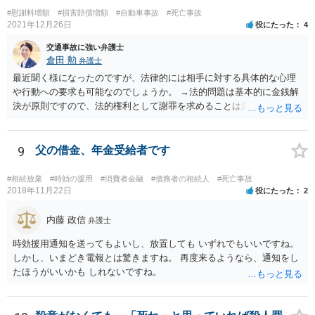
その裏返しとして裁判での勝算があるかは、共済約款などに規定され
#慰謝料増額
#損害賠償増額
#自動車事故
#死亡事故
ている給付金の支給要件や、証拠の有無によってきますので、この掲
2021年12月26日
役にたった
4
示板では最終的な回答というのは難しいと思われます。 金額も大き
く、非常に重要な件かと思いますので、今後の方針の検討も含め一度
交通事故に強い弁護士
面談にて法律相談をされることをおすすめします。
倉田 勲
弁護士
最近聞く様になったのですが、法律的には相手に対する具体的な心理
や行動への要求も可能なのでしょうか。 →法的問題は基本的に金銭解
決が原則ですので、法的権利として謝罪を求めることは原則としてで
きません。もっとも和解や示談をして解決する際には、和解書や示談
書に相手の合意の下で謝罪の文言を入れることはあります。それ以上
に相手に謝罪を強制することはできません。
9
父の借金、年金受給者です
#相続放棄
#時効の援用
#消費者金融
#債務者の相続人
#死亡事故
2018年11月22日
役にたった
2
内藤 政信
弁護士
時効援用通知を送ってもよいし、放置しても いずれでもいいですね。
しかし、いまどき電報とは驚きますね。 再度来るようなら、通知をし
たほうがいいかも しれないですね。