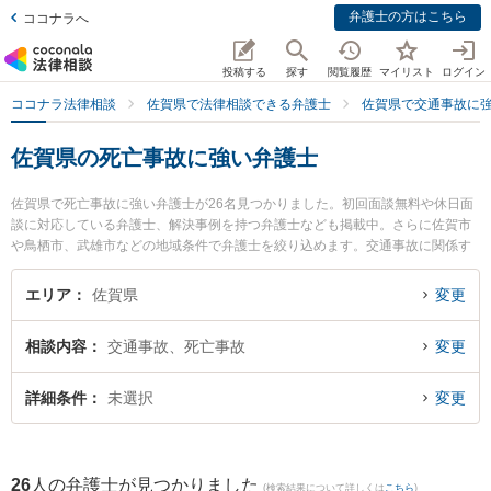
弁護士の方はこちら
ココナラへ
投稿する
探す
閲覧履歴
マイリスト
ログイン
ココナラ法律相談
佐賀県で法律相談できる弁護士
佐賀県で交通事故に
佐賀県の死亡事故に強い弁護士
佐賀県で死亡事故に強い弁護士が26名見つかりました。初回面談無料や休日面
談に対応している弁護士、解決事例を持つ弁護士なども掲載中。さらに佐賀市
や鳥栖市、武雄市などの地域条件で弁護士を絞り込めます。交通事故に関係す
る自動車事故やバイク事故、自転車事故等の細かな分野での絞り込み検索もで
き便利です。特にありあけ法律事務所の富永 洋一弁護士や鬼塚・吉村法律事務
エリア
佐賀県
変更
所の吉村 真一弁護士、小畑法律事務所の野口 大弁護士のプロフィール情報や弁
護士費用、強みなどが注目されています。『佐賀県で土日や夜間に発生した死
相談内容
交通事故、死亡事故
変更
亡事故のトラブルを今すぐに弁護士に相談したい』『死亡事故のトラブル解決
の実績豊富な近くの弁護士を検索したい』『初回相談無料で死亡事故を法律相
談できる佐賀県内の弁護士に相談予約したい』などでお困りの相談者さんにお
詳細条件
未選択
変更
すすめです。
26
人の弁護士が見つかりました
(検索結果について詳しくは
こちら
)