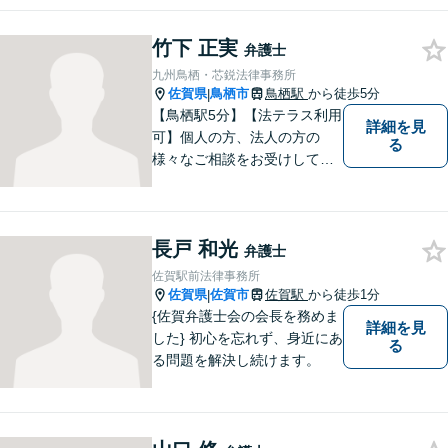
ど、お気軽にご相談くださ
い。人生が良い方向に向くよ
う、最善を尽くさせていただ
竹下 正実
弁護士
きます。【土日夜間対応】
九州鳥栖・芯鋭法律事務所
佐賀県
鳥栖市
鳥栖駅
から徒歩5分
|
【鳥栖駅5分】【法テラス利用
詳細を見
可】個人の方、法人の方の
る
様々なご相談をお受けしてお
ります。依頼者様のお話をし
っかりお聞きし、お気持ちや
ご事情に沿った解決策をご提
長戸 和光
案いたします。【債務整理・
弁護士
残業代請求については初回面
佐賀駅前法律事務所
談無料】【土日祝・夜間相談
佐賀県
佐賀市
佐賀駅
から徒歩1分
|
可】
{佐賀弁護士会の会長を務めま
詳細を見
した} 初心を忘れず、身近にあ
る
る問題を解決し続けます。