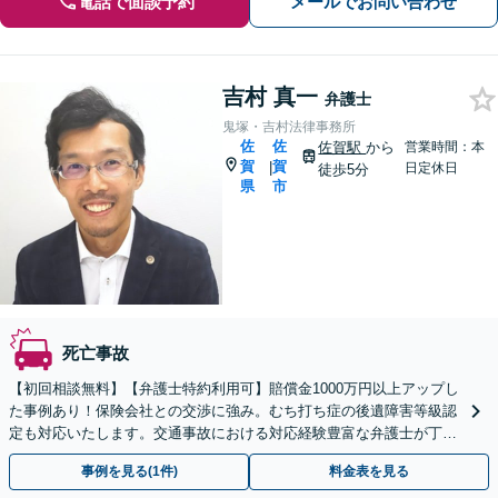
電話で面談予約
メールでお問い合わせ
吉村 真一
弁護士
鬼塚・吉村法律事務所
佐
佐
佐賀駅
から
営業時間：本
賀
賀
|
日定休日
徒歩5分
県
市
死亡事故
【初回相談無料】【弁護士特約利用可】賠償金1000万円以上アップし
た事例あり！保険会社との交渉に強み。むち打ち症の後遺障害等級認
定も対応いたします。交通事故における対応経験豊富な弁護士が丁寧
にアドバイス！【休日・夜間相談可】【佐賀駅5分】
事例を見る(1件)
料金表を見る