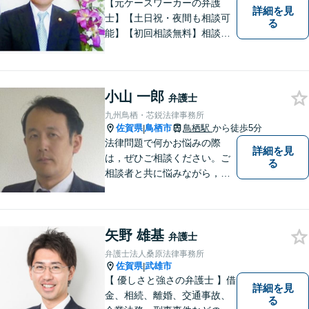
【元ケースワーカーの弁護
詳細を見
士】【土日祝・夜間も相談可
る
能】【初回相談無料】相談者
さまの声にしっかり耳を傾
け、解決まで丁寧にサポート
します。相続／離婚・男女問
題／交通事故／債務整理／労
小山 一郎
弁護士
働問題など幅広く対応可能で
九州鳥栖・芯鋭法律事務所
す。
佐賀県
鳥栖市
鳥栖駅
から徒歩5分
|
法律問題で何かお悩みの際
詳細を見
は，ぜひご相談ください。ご
る
相談者と共に悩みながら，い
い解決を目指したいと思って
おります
矢野 雄基
弁護士
弁護士法人桑原法律事務所
佐賀県
武雄市
|
【 優しさと強さの弁護士 】借
詳細を見
金、相続、離婚、交通事故、
る