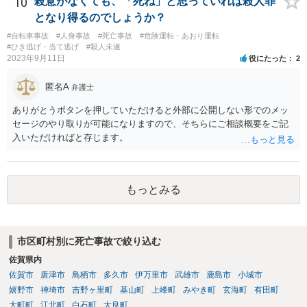
10
殺意がなくても、「死ね」と思っていれば殺人罪
となり得るのでしょうか？
#自転車事故
#人身事故
#死亡事故
#危険運転・あおり運転
#ひき逃げ・当て逃げ
#殺人未遂
2023年9月11日
役にたった
2
匿名A
弁護士
ありがとうボタンを押していただけると外部に公開しない形でのメッ
セージのやり取りが可能になりますので、そちらにご相談概要をご記
入いただければと存じます。
もっとみる
市区町村別に死亡事故で絞り込む
佐賀県内
佐賀市
唐津市
鳥栖市
多久市
伊万里市
武雄市
鹿島市
小城市
嬉野市
神埼市
吉野ヶ里町
基山町
上峰町
みやき町
玄海町
有田町
大町町
江北町
白石町
太良町