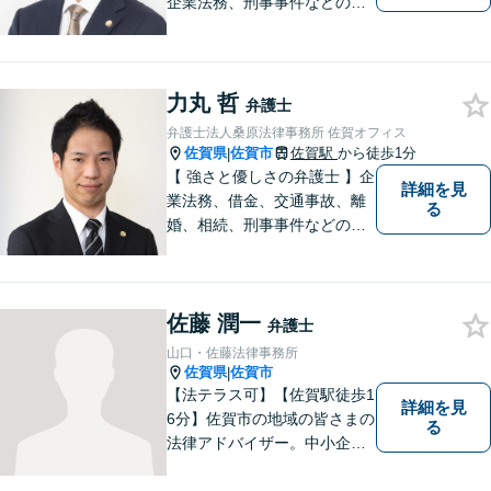
企業法務、刑事事件などのご
相談を承っております。まず
はお気軽にご相談ください。
チーム体制による迅速で最適
なリーガルサービスを提供い
力丸 哲
弁護士
たします。
弁護士法人桑原法律事務所 佐賀オフィス
佐賀県
佐賀市
佐賀駅
から徒歩1分
|
【 強さと優しさの弁護士 】企
詳細を見
業法務、借金、交通事故、離
る
婚、相続、刑事事件などのご
相談を承っております。まず
はお気軽にご相談ください。
チーム体制による迅速で最適
佐藤 潤一
なリーガルサービスを提供い
弁護士
たします。
山口・佐藤法律事務所
佐賀県
佐賀市
|
【法テラス可】【佐賀駅徒歩1
詳細を見
6分】佐賀市の地域の皆さまの
る
法律アドバイザー。中小企業
法務 ・不動産・交通事故な