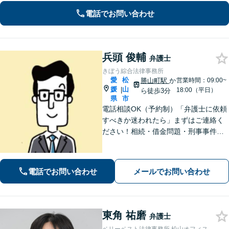
の問題だけでなく、その先の暮らしも
電話でお問い合わせ
見据えて、一人ひとりに合った解決を
目指します。【勝山町駅2分】
兵頭 俊輔
弁護士
きぼう綜合法律事務所
愛
松
勝山町駅
か
営業時間：09:00~
媛
山
|
18:00（平日）
ら徒歩3分
県
市
電話相談OK（予約制）「弁護士に依頼
すべきか迷われたら」まずはご連絡く
ださい！相続・借金問題・刑事事件・
訴訟事件など実績多数！弁護士保険の
ご利用も可能です。個人・企業のご相
談に対応。お気軽にご連絡ください。
電話でお問い合わせ
メールでお問い合わせ
【勝山町駅3分】
東角 祐磨
弁護士