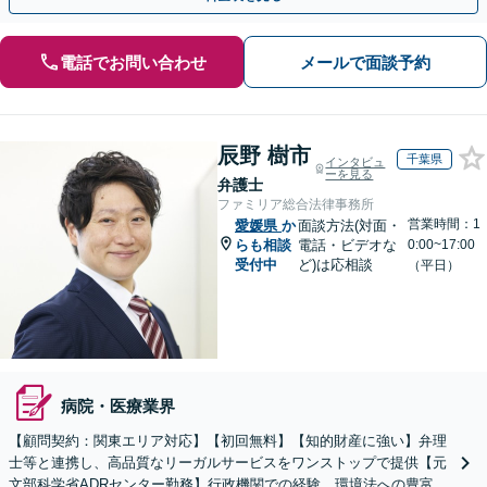
電話でお問い合わせ
メールで面談予約
辰野 樹市
千葉県
インタビュ
ーを見る
弁護士
ファミリア総合法律事務所
営業時間：1
愛媛県
か
面談方法(対面・
らも相談
電話・ビデオな
0:00~17:00
受付中
ど)は応相談
（平日）
病院・医療業界
【顧問契約：関東エリア対応】【初回無料】【知的財産に強い】弁理
士等と連携し、高品質なリーガルサービスをワンストップで提供【元
文部科学省ADRセンター勤務】行政機関での経験、環境法への豊富な