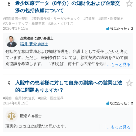
8
希少医療データ（8年分）の知財化および企業交
渉の包括依頼について
#顧問弁護士契約
#契約書作成・リーガルチェック
#IT業界
#病院・医療業界
#スタートアップ・新規事業
#法人・ビジネス
2026年1月11日
役にたった
2
企業法務に強い弁護士
稲井 要介
弁護士
包括的な窓口業務および知財管理を、弁護士として受任したいと考え
ています。ただし、報酬条件については、顧問契約の締結を含めて個
別協議を希望します。 ∵例えば、何十件もの案件を処理し、時間を
かなり費やしたが、企業との契約締結にほとんど至らなかった場合、
着手金33万円（税込）では割に合わないことになります。
9
入院中の患者様に対して自身の副業への営業は法
的に問題ありますか？
#労働・雇用契約違反
#病院・医療業界
2024年8月15日
役にたった
2
匿名A
弁護士
現実的にはほぼ無理だと思います。