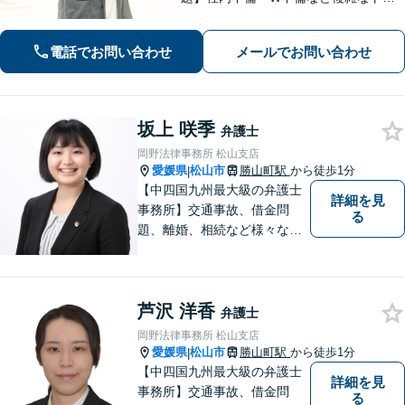
ブルもお任せ。【労働問題】残業代請
求や退職代行もお受けします。【刑事
電話でお問い合わせ
メールでお問い合わせ
事件】刑事事件は１分１秒が勝負で
す。迅速に対応します。
坂上 咲季
弁護士
岡野法律事務所 松山支店
愛媛県
松山市
勝山町駅
から徒歩1分
|
【中四国九州最大級の弁護士
詳細を見
事務所】交通事故、借金問
る
題、離婚、相続など様々な問
題について、「何度でも無
料」の相談を行っています！
まずはお気軽にご相談くださ
芦沢 洋香
い！
弁護士
岡野法律事務所 松山支店
愛媛県
松山市
勝山町駅
から徒歩1分
|
【中四国九州最大級の弁護士
詳細を見
事務所】交通事故、借金問
る