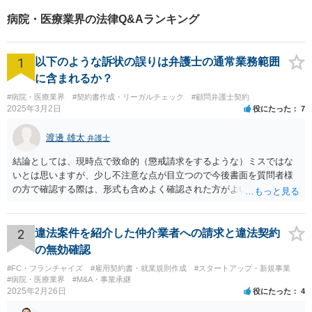
病院・医療業界の法律Q&Aランキング
1
以下のような訴状の誤りは弁護士の通常業務範囲
に含まれるか？
#病院・医療業界
#契約書作成・リーガルチェック
#顧問弁護士契約
2025年3月2日
役にたった
7
渡邊 雄太
弁護士
結論としては、現時点で致命的（懲戒請求をするような）ミスではな
いとは思いますが、少し不注意な点が目立つので今後書面を質問者様
の方で確認する際は、形式も含めよく確認された方がよいと思われま
す。 以下一つずつ回答させていただきます。 ①脱字部分を手書きで修
正 →のぞましくはないですが、時たまあるものと存じます。 通常は、
弁護士が起案 Ⅰ依頼者に内容の確認 Ⅱ弁護士が誤字脱字等を確認 Ⅲ
2
違法案件を紹介した仲介業者への請求と違法契約
念のため事務員が確認 Ⅳ提出 の流れになりますので、どこかの段階で
の無効確認
気が付くことが多いです。仮処分等緊急性が高い案件では提出時に裁
#FC・フランチャイズ
#雇用契約書・就業規則作成
#スタートアップ・新規事業
判所窓口で修正して受理してもらうということはありますので、その
#病院・医療業界
#M&A・事業承継
場合は責められない部分もあるかと思います。 ②証拠である薬品名を
2025年2月26日
役にたった
4
間違っている →こちらは①のⅠかⅡの段階で修正しておくべきでしょ