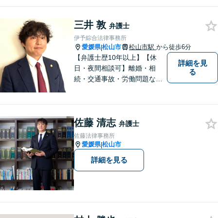
トップサービスを提供しま
す。まずは、お気軽にお問合
三井 敦
せください。
弁護士
伊予綜合法律事務所
愛媛県
松山市
松山市駅
から徒歩6分
|
【弁護士歴10年以上】【休
詳細を見
日・夜間相談可】離婚・相
る
続・交通事故・労働問題など
幅広く対応。丁寧な対話と確
かな専門性で、一人ひとりに
寄り添い納得できる解決を目
佐藤 清志
指します【オンライン相談
弁護士
可】【松山市駅徒歩8分】
佐藤法律事務所
愛媛県
松山市
|
詳細を見る