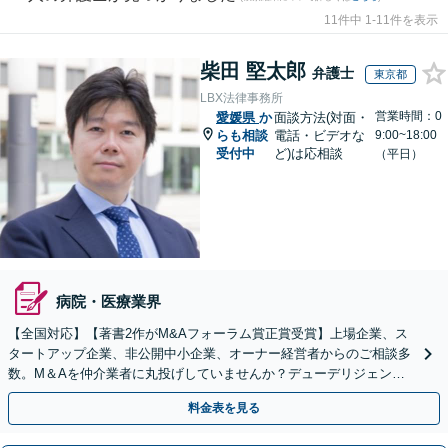
11件中 1-11件を表示
柴田 堅太郎
弁護士
東京都
LBX法律事務所
営業時間：0
愛媛県
か
面談方法(対面・
らも相談
電話・ビデオな
9:00~18:00
受付中
ど)は応相談
（平日）
病院・医療業界
【全国対応】【著書2作がM&Aフォーラム賞正賞受賞】上場企業、ス
タートアップ企業、非公開中小企業、オーナー経営者からのご相談多
数。M＆Aを仲介業者に丸投げしていませんか？デューデリジェンス
や契約書作成・交渉はお任せください【初回無料】
料金表を見る