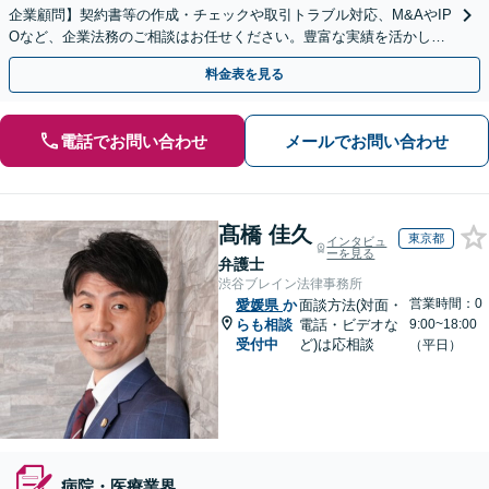
企業顧問】契約書等の作成・チェックや取引トラブル対応、M&AやIP
Oなど、企業法務のご相談はお任せください。豊富な実績を活かし的
確に対応を進めてまいります。
料金表を見る
電話でお問い合わせ
メールでお問い合わせ
髙橋 佳久
東京都
インタビュ
ーを見る
弁護士
渋谷ブレイン法律事務所
営業時間：0
愛媛県
か
面談方法(対面・
らも相談
電話・ビデオな
9:00~18:00
受付中
ど)は応相談
（平日）
病院・医療業界