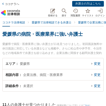
弁護士の方はこちら
ココナラへ
投稿する
探す
閲覧履歴
マイリスト
ログイン
ココナラ法律相談
愛媛県で法律相談できる弁護士
愛媛県で企業法務に
愛媛県の病院・医療業界に強い弁護士
愛媛県で病院・医療業界に強い弁護士が11名見つかりました。初回面談無料や
休日面談に対応している弁護士なども掲載中。さらに松山市や伊予市、今治市
などの地域条件で弁護士を絞り込めます。企業法務に関係する顧問弁護士契約
や契約書作成・リーガルチェック、雇用契約書・就業規則作成等の細かな分野
での絞り込み検索もでき便利です。特に愛媛まこと法律事務所の横川 主磨弁護
エリア
愛媛県
変更
士やきぼう綜合法律事務所の兵頭 俊輔弁護士、ベリーベスト法律事務所 松山オ
フィスの東角 祐磨弁護士のプロフィール情報や弁護士費用、強みなどが注目さ
相談内容
企業法務、病院・医療業界
変更
れています。『愛媛県で土日や夜間に発生した病院・医療業界のトラブルを今
すぐに弁護士に相談したい』『病院・医療業界のトラブル解決の実績豊富な近
くの弁護士を検索したい』『初回相談無料で病院・医療業界を法律相談できる
詳細条件
未選択
変更
愛媛県内の弁護士に相談予約したい』などでお困りの相談者さんにおすすめで
す。
11
人の弁護士が見つかりました
(検索結果について詳しくは
こちら
)