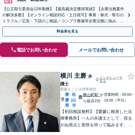
【公正取引委員会12年勤務】【最高裁決定獲得実績】【企業法務案件
の解決多数】【オンライン相談対応・土日祝可】事業・株式・取引の
トラブル／広告・下請のご相談／コンプラ整備等企業法務に強み。株
式の相続／誹謗中傷対策／不動産問題まで幅広く対応！
料金表を見る
電話でお問い合わせ
メールでお問い合わせ
横川 主磨
弁
インタビューを
見る
護士
愛媛まこと法律事務所
愛
松
勝山町駅
か
営業時間：09:00~
媛
山
|
18:00（平日）
ら徒歩2分
県
市
【初回相談無料】【愛媛に根差した法
律事務所】一人の弁護士として、揺る
がぬ視点と覚悟を持って臨みます。依
頼者様のお気持ちに寄り添い、目の前