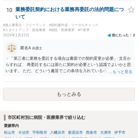
10
業務委託契約における業務再委託の法的問題につ
いて
#個人事業主・フリーランス
#契約書作成・リーガルチェック
#スタートアップ・新規事業
#病院・医療業界
#IT業界
2024年1月22日
役にたった
2
匿名A
弁護士
・「第三者に業務を委託する場合は書面での契約変更が必要」 文言か
らすれば、 再委託するには新たに契約が必要という認識でよいかと思
います。 ただ、どういう趣旨でこの条項を入れているのかが少し気に
なります。 「書面による承諾を得ること」を条項としているものはよ
く目にします。 あえて契約変更という手続きを予定しているとなる
と、守秘条項との関係なのかもしれませんが、場合によっては、契約
もっとみる
条件（代金）の下方修正を考えてのものなのかという危惧はありま
す。
市区町村別に病院・医療業界で絞り込む
愛媛県内
松山市
今治市
宇和島市
八幡浜市
新居浜市
西条市
大洲市
伊予市