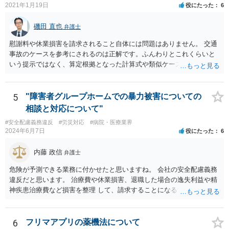
2021年1月19日
役にたった
6
磯田 直也
弁護士
慰謝料や休業損害を請求されること自体には問題はありません。 交通
事故のケースを参考にされるのは正解です。ふんわりとこれくらいと
いう提示ではなく、算定根拠となった計算式や類似ケースでの裁判所
の判断、収入資料などを併せて提示するように心掛けてください。 反
面、針刺し事故については医療者側の故意や過失がないと思われるケ
ースが多く、早期解決のためにある程度の減額等があることはやむを
5
"障害者グループホームでの暴力被害についての
得ないかとも思います。 病院側の提示があまりにも低額であった場合
相談と対応について"
などには、弁護士へのご依頼も検討されるべきかと思います。 弁護士
#安全配慮義務違反
#労災対応
#病院・医療業界
への依頼が必要になる際に備えて、また現時点でのアドバイス等をも
2024年6月7日
役にたった
6
らうために、一度法律事務所にご相談されておいても良いかも知れま
せん。
内藤 政信
弁護士
危険が予測できる業務に付かせたと思いますね。 会社の安全配慮義務
違反だと思います。 治療費や休業損害、退職した場合の逸失利益や精
神疾患治療費など損害を整理 して、請求することになるでしょう。 傷
害罪で警察にも被害届を出すといいでしょう。
6
フリマアプリの薬機法について