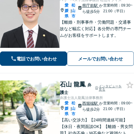
ベリーベスト法律事務所 松山オフィス
愛
松
県庁前駅
か
営業時間：09:30~
媛
山
|
21:00（平日）
ら徒歩5分
県
市
【離婚・刑事事件・労働問題・交通事
故など幅広く対応】各分野の専門チー
ムがお客様をサポートします。
電話でお問い合わせ
メールでお問い合わせ
石山 龍鳳
弁
インタビューを
見る
護士
弁護士法人龍鳳法律事務所
愛
松
西堀端駅
か
営業時間：09:00~
媛
山
|
21:00（平日）
ら徒歩2分
県
市
【高い交渉力】【24時間連絡可能】
【休日・夜間面談OK】【離婚・男女問
題】社内不倫・W不倫など複雑なトラ