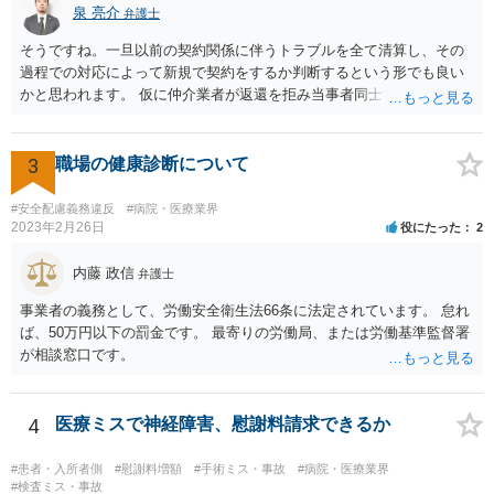
うね。よくわからないならば弁護士としては依頼者にこちらの薬品で
泉 亮介
弁護士
よいですかと聞くべきではあると思います。他のミスに比してこれは
内容に関するミスなので、今後はよく確認いただいた方がよいと思い
そうですね。一旦以前の契約関係に伴うトラブルを全て清算し、その
ます。 ③証拠のナンバーが入らないまま甲号証のハンコが押されたま
過程での対応によって新規で契約をするか判断するという形でも良い
まになっている →形式ミスですね。不注意ですが、訴訟の勝敗に直結
かと思われます。 仮に仲介業者が返還を拒み当事者同士での解決が困
するわけではないものと思います。 ④当方原告が作成したスクリーン
難となった場合は個別に弁護士に相談されると良いでしょう。
ショットの証拠が縦長や横長に印刷され、文字が間延びしている(読め
ないことはない) →こちらも③と同様であると思います。 以上のとお
3
職場の健康診断について
り、①～④も訴訟の勝敗に直結するものではないと思われますので、
致命的なミスではないと思います。 もっとも、形式面も仕事の完成物
#安全配慮義務違反
#病院・医療業界
として当然確認すべきでありますので、今後は気を付けるように弁護
2023年2月26日
役にたった
2
士にお伝えいただいてもよいと思います。
内藤 政信
弁護士
事業者の義務として、労働安全衛生法66条に法定されています。 怠れ
ば、50万円以下の罰金です。 最寄りの労働局、または労働基準監督署
が相談窓口です。
4
医療ミスで神経障害、慰謝料請求できるか
#患者・入所者側
#慰謝料増額
#手術ミス・事故
#病院・医療業界
#検査ミス・事故