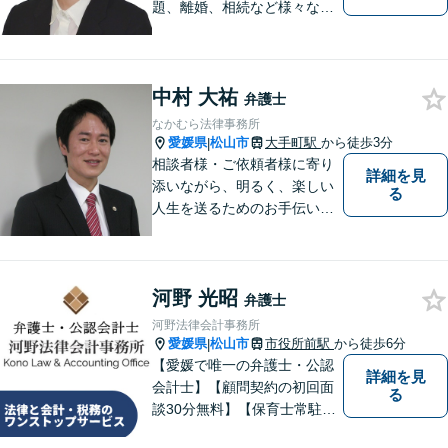
題、離婚、相続など様々な問
題について、「何度でも無
料」の相談を行っています！
まずはお気軽にご相談くださ
中村 大祐
い！
弁護士
なかむら法律事務所
愛媛県
松山市
大手町駅
から徒歩3分
|
相談者様・ご依頼者様に寄り
詳細を見
添いながら、明るく、楽しい
る
人生を送るためのお手伝いを
したいと思います。お気軽に
ご相談ください。
河野 光昭
弁護士
河野法律会計事務所
愛媛県
松山市
市役所前駅
から徒歩6分
|
【愛媛で唯一の弁護士・公認
詳細を見
会計士】【顧問契約の初回面
る
談30分無料】【保育士常駐】
法律及び会計・税務のワンス