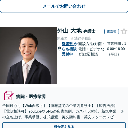
メールでお問い合わせ
外山 大地
弁護士
東京都
銀座エール法律事務所
営業時間：1
愛媛県
か
面談方法(対面・
らも相談
電話・ビデオな
0:00~18:00
受付中
ど)は応相談
（平日）
病院・医療業界
全国対応可【Web面談可】【博報堂での企業内弁護士】【広告法務】
【電話相談可】YoutubeやSNSの広告規制、カスハラ対策、新規事業
の立ち上げ、事業承継、株式譲渡、英文契約書・英文レターのレビュ
ー・ドラフトなどに対応。
料金表を見る