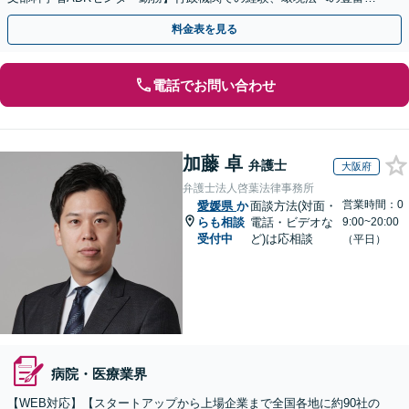
知識を活かし、事業者さまの抱える問題を解決へ導きます
料金表を見る
電話でお問い合わせ
加藤 卓
弁護士
大阪府
弁護士法人啓葉法律事務所
営業時間：0
愛媛県
か
面談方法(対面・
らも相談
電話・ビデオな
9:00~20:00
受付中
ど)は応相談
（平日）
病院・医療業界
【WEB対応】【スタートアップから上場企業まで全国各地に約90社の