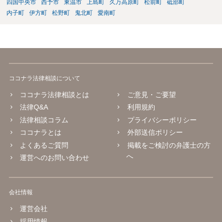
四国中央市
西予市
東温市
上島町
久万高原町
松前町
砥部町
内子町
伊方町
松野町
鬼北町
愛南町
ココナラ法律相談について
ココナラ法律相談とは
ご意見・ご要望
法律Q&A
利用規約
法律相談コラム
プライバシーポリシー
ココナラとは
外部送信ポリシー
よくあるご質問
掲載をご検討の弁護士の方
へ
運営へのお問い合わせ
会社情報
運営会社
採用情報