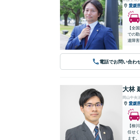
愛媛
【全国
での勤
遺障害
電話でお問い合わ
大林 
岡山中央
愛媛
【柳川
任せく
ます。