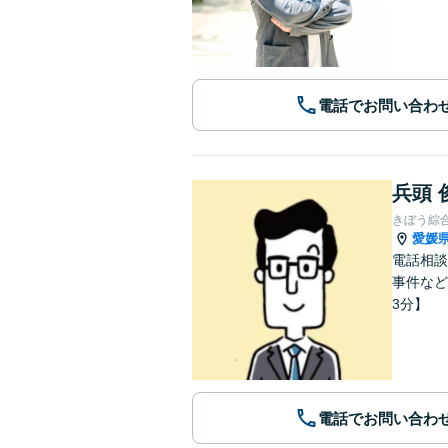
電話でお問い合わ
兵頭 
きぼう綜
愛媛
電話相談
事件など
3分】
電話でお問い合わ