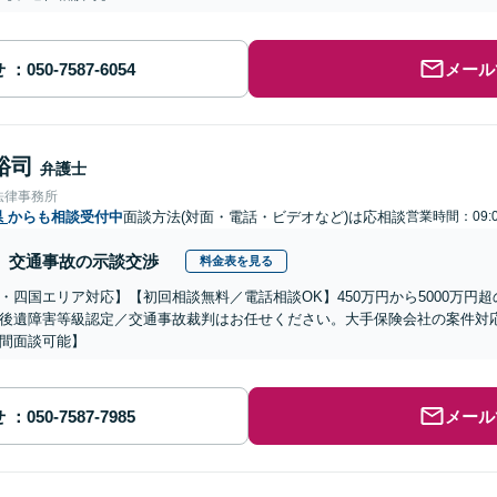
せ
メール
裕司
弁護士
法律事務所
県
からも相談受付中
面談方法(対面・電話・ビデオなど)は応相談
営業時間：09:0
交通事故の示談交渉
料金表を見る
・四国エリア対応】【初回相談無料／電話相談OK】450万円から5000万円
後遺障害等級認定／交通事故裁判はお任せください。大手保険会社の案件対
間面談可能】
せ
メール