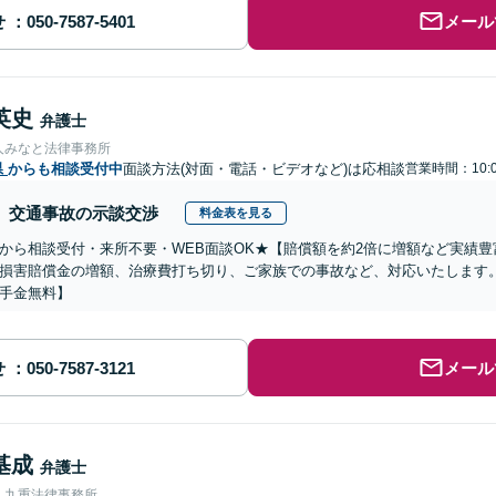
せ
メール
英史
弁護士
人みなと法律事務所
県
からも相談受付中
面談方法(対面・電話・ビデオなど)は応相談
営業時間：10:0
交通事故の示談交渉
料金表を見る
から相談受付・来所不要・WEB面談OK★【賠償額を約2倍に増額など実績豊
損害賠償金の増額、治療費打ち切り、ご家族での事故など、対応いたします
手金無料】
せ
メール
基成
弁護士
人九重法律事務所