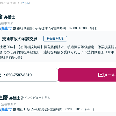
結果について詳しくは
こちら
)
諭
弁護士
法律事務所
県
松山市
市役所前駅
から徒歩7分
営業時間：09:00~18:00（平日）
|
交通事故の示談交渉
料金表を見る
士歴20年】【初回相談無料】損害賠償請求、後遺障害等級認定、休業損害請
さまの心身的負担を軽減し、適切な補償を受けられるよう法的側面よりサポ
市役所前駅6分】
せ
メール
主磨
弁護士
インタビューを見る
と法律事務所
県
松山市
勝山町駅
から徒歩2分
営業時間：09:00~18:00（平日）
|