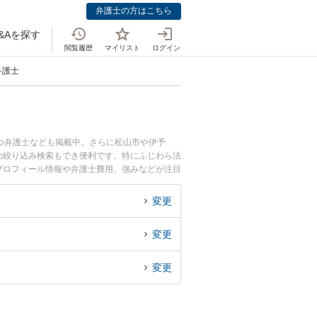
弁護士の方はこちら
&Aを探す
閲覧履歴
マイリスト
ログイン
弁護士
つ弁護士なども掲載中。さらに松山市や伊予
の絞り込み検索もでき便利です。特にふじわら法
のプロフィール情報や弁護士費用、強みなどが注目
談交渉のトラブル解決の実績豊富な近くの弁護士
者さんにおすすめです。
変更
変更
変更