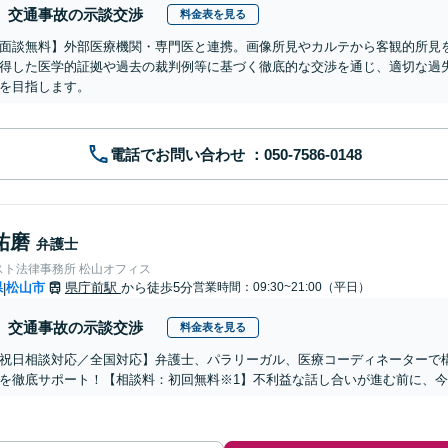
交通事故の示談交渉
料金表を見る
面談無料】外部医療機関・専門医と連携。画像所見やカルテから客観的所見
得した医学的証拠や過去の裁判例等に基づく徹底的な交渉を通じ、適切な過
を目指します。
電話でお問い合わせ
祐磨
弁護士
スト法律事務所 松山オフィス
県
松山市
県庁前駅
から徒歩5分
営業時間：09:30~21:00（平日）
|
交通事故の示談交渉
料金表を見る
祝日相談対応／全国対応】弁護士、パラリーガル、医療コーディネーターで
を徹底サポート！【相談料：初回無料※1】不利益な話し合いが進む前に、