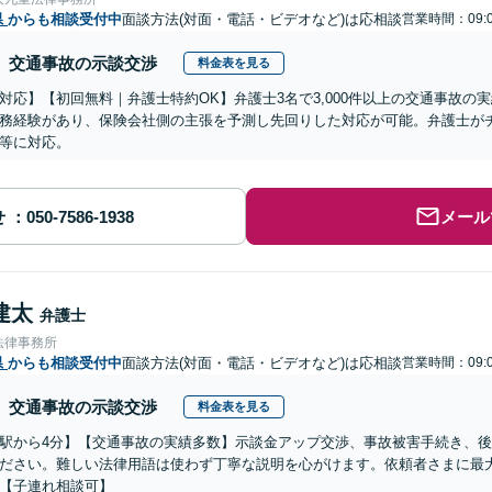
県
からも相談受付中
面談方法(対面・電話・ビデオなど)は応相談
営業時間：09:0
交通事故の示談交渉
料金表を見る
対応】【初回無料｜弁護士特約OK】弁護士3名で3,000件以上の交通事故の
務経験があり、保険会社側の主張を予測し先回りした対応が可能。弁護士が
等に対応。
せ
メール
建太
弁護士
法律事務所
県
からも相談受付中
面談方法(対面・電話・ビデオなど)は応相談
営業時間：09:0
交通事故の示談交渉
料金表を見る
駅から4分】【交通事故の実績多数】示談金アップ交渉、事故被害手続き、
ださい。難しい法律用語は使わず丁寧な説明を心がけます。依頼者さまに最
【子連れ相談可】