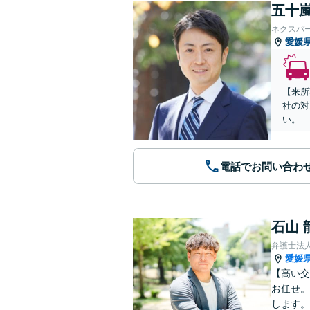
五十嵐
ネクスパ
愛媛
【来所
社の対
い。
電話でお問い合わ
石山 
弁護士法
愛媛
【高い交
お任せ。
します。