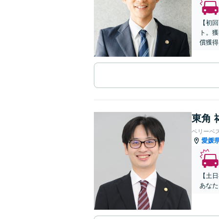
【初回
ト。獲
償獲得
東角 
ベリーベ
愛媛
【土日
あなた