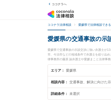
ココナラへ
ココナラ法律相談
愛媛県で法律相談できる
愛媛県の交通事故の示
愛媛県で交通事故の示談交渉に強い弁護士が1
市、今治市などの地域条件で弁護士を絞り込め
律事務所の藤原 諭弁護士や愛媛まこと法律事務
されています。『愛媛県で土日や夜間に発生し
を検索したい』『初回相談無料で交通事故の示
エリア
愛媛県
相談内容
交通事故、解決に向けた示
詳細条件
未選択