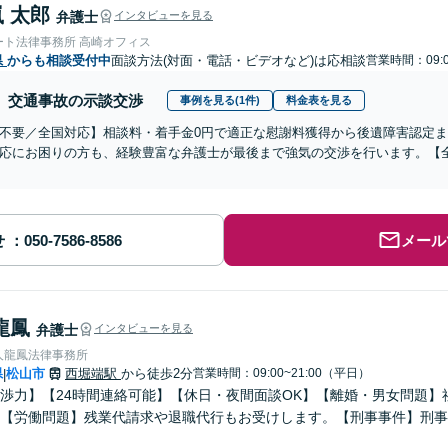
 太郎
弁護士
インタビューを見る
ート法律事務所 高崎オフィス
県
からも相談受付中
面談方法(対面・電話・ビデオなど)は応相談
営業時間：09:0
交通事故の示談交渉
事例を見る(1件)
料金表を見る
不要／全国対応】相談料・着手金0円で適正な慰謝料獲得から後遺障害認定
応にお困りの方も、経験豊富な弁護士が最後まで強気の交渉を行います。【全
せ
メール
龍鳳
弁護士
インタビューを見る
人龍鳳法律事務所
県
松山市
西堀端駅
から徒歩2分
営業時間：09:00~21:00（平日）
|
渉力】【24時間連絡可能】【休日・夜間面談OK】【離婚・男女問題】
【労働問題】残業代請求や退職代行もお受けします。【刑事事件】刑事