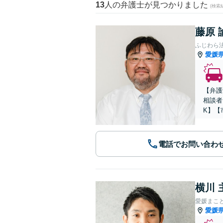
13
人の弁護士が見つかりました
(検索
藤原 
ふじわら
愛媛
【弁護
相談者
K】【
電話でお問い合わ
横川 
愛媛まこ
愛媛