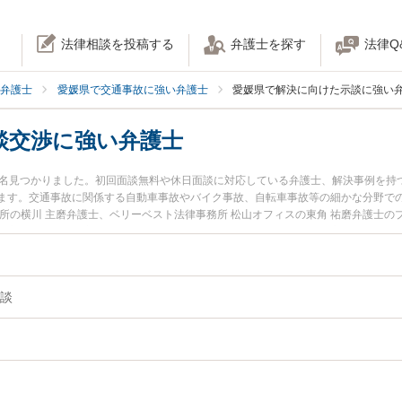
法律相談を投稿する
弁護士を探す
法律Q
弁護士
愛媛県で交通事故に強い弁護士
愛媛県で解決に向けた示談に強い
談交渉に強い弁護士
3名見つかりました。初回面談無料や休日面談に対応している弁護士、解決事例を持
ます。交通事故に関係する自動車事故やバイク事故、自転車事故等の細かな分野で
所の横川 主磨弁護士、ベリーベスト法律事務所 松山オフィスの東角 祐磨弁護士
た交通事故の示談交渉のトラブルを今すぐに弁護士に相談したい』『交通事故の示
談交渉を法律相談できる愛媛県内の弁護士に相談予約したい』などでお困りの相談
談