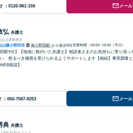
せ
メール
政弘
弁護士
総合法律事務所
県
山陽小野田市
南小野田駅
から徒歩9分
営業時間：09:00~19:00（平日）
|
田駅9分】【地域に根付いた弁護士】相談者さまのお気持ちに寄り添っ
い、然るべき補償を受けられるようサポートします【相続】事実調査と
WEB面談】
せ
メール
秀典
弁護士
ONE 防府オフィス