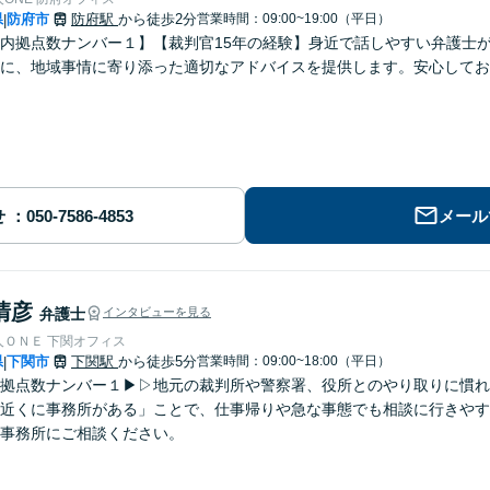
県
防府市
防府駅
から徒歩2分
営業時間：09:00~19:00（平日）
|
内拠点数ナンバー１】【裁判官15年の経験】身近で話しやすい弁護士が
とに、地域事情に寄り添った適切なアドバイスを提供します。安心してお
せ
メール
清彦
弁護士
インタビューを見る
人ＯＮＥ 下関オフィス
県
下関市
下関駅
から徒歩5分
営業時間：09:00~18:00（平日）
|
拠点数ナンバー１▶︎▷地元の裁判所や警察署、役所とのやり取りに慣
近くに事務所がある」ことで、仕事帰りや急な事態でも相談に行きやす
事務所にご相談ください。