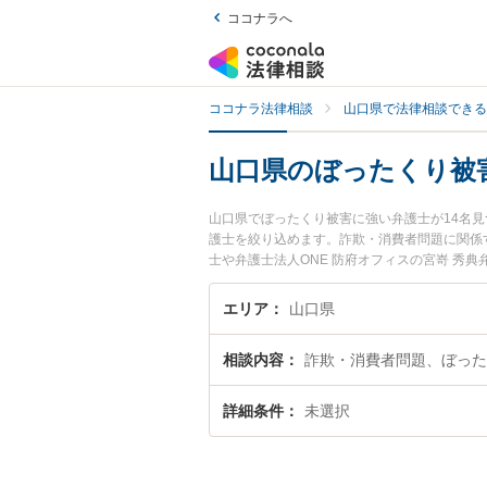
ココナラへ
ココナラ法律相談
山口県で法律相談できる
山口県のぼったくり被
山口県でぼったくり被害に強い弁護士が14名
護士を絞り込めます。詐欺・消費者問題に関係
士や弁護士法人ONE 防府オフィスの宮嵜 秀
口県で土日や夜間に発生したぼったくり被害の
料でぼったくり被害を法律相談できる山口県内
エリア
山口県
相談内容
詐欺・消費者問題、ぼった
詳細条件
未選択