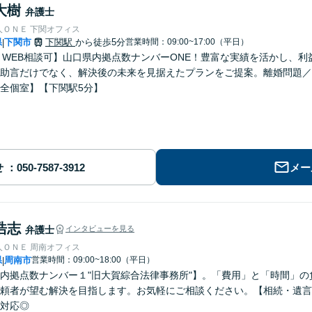
大樹
弁護士
人ＯＮＥ 下関オフィス
県
下関市
下関駅
から徒歩5分
営業時間：09:00~17:00（平日）
|
E・WEB相談可】山口県内拠点数ナンバーONE！豊富な実績を活かし、
助言だけでなく、解決後の未来を見据えたプランをご提案。離婚問題／
全個室】【下関駅5分】
せ
メー
浩志
弁護士
インタビューを見る
人ＯＮＥ 周南オフィス
県
周南市
営業時間：09:00~18:00（平日）
|
内拠点数ナンバー１"旧大賀綜合法律事務所"】。「費用」と「時間」
頼者が望む解決を目指します。お気軽にご相談ください。【相続・遺言
対応◎