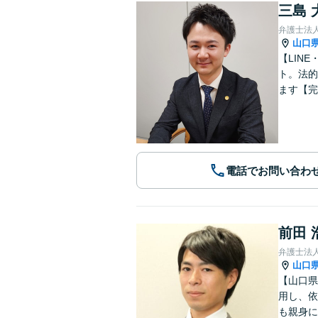
三島 
弁護士法
山口
【LIN
ト。法的
ます【完
電話でお問い合わ
前田 
弁護士法
山口
【山口県
用し、依
も親身に