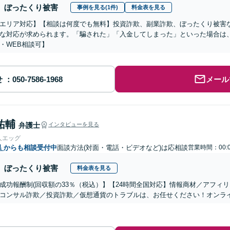
ぼったくり被害
事例を見る(1件)
料金表を見る
エリア対応】【相談は何度でも無料】投資詐欺、副業詐欺、ぼったくり被害
な対応が求められます。「騙された」「入金してしまった」といった場合は
・WEB相談可】
せ
メール
祐輔
弁護士
インタビューを見る
人エッグ
県
からも相談受付中
面談方法(対面・電話・ビデオなど)は応相談
営業時間：00:0
ぼったくり被害
料金表を見る
成功報酬制(回収額の33％（税込）】【24時間全国対応】情報商材／アフィ
コンサル詐欺／投資詐欺／仮想通貨のトラブルは、お任せください！オンラ