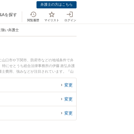
弁護士の方はこちら
&Aを探す
閲覧履歴
マイリスト
ログイン
に強い弁護士
に山口市や下関市、防府市などの地域条件で弁
。特にせとうち総合法律事務所の伊藤 政弘弁護
弁護士費用、強みなどが注目されています。『山
豊富な近くの弁護士を検索したい』『初回相談無
変更
変更
変更