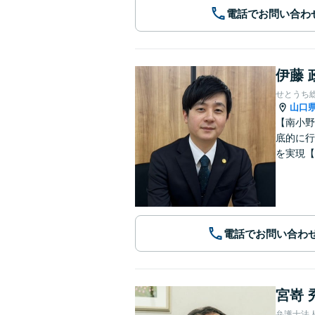
電話でお問い合わ
伊藤 
せとうち
山口
【南小野
底的に行
を実現【
電話でお問い合わ
宮嵜 
弁護士法人