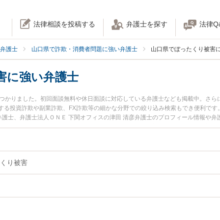
法律相談を投稿する
弁護士を探す
法律Q
弁護士
山口県で詐欺・消費者問題に強い弁護士
山口県でぼったくり被害
害に強い弁護士
見つかりました。初回面談無料や休日面談に対応している弁護士なども掲載中。さら
する投資詐欺や副業詐欺、FX詐欺等の細かな分野での絞り込み検索もでき便利です
典弁護士、弁護士法人ＯＮＥ 下関オフィスの津田 清彦弁護士のプロフィール情報や
トラブルを今すぐに弁護士に相談したい』『ぼったくり被害のトラブル解決の実績
の弁護士に相談予約したい』などでお困りの相談者さんにおすすめです。
くり被害