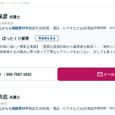
結果について詳しくは
こちら
)
保彦
弁護士
法律事務所
県
からも相談受付中
面談方法(対面・電話・ビデオなど)は応相談
営業時間：10:0
ぼったくり被害
料金表を見る
詐欺に強い／豊富な実績】「悪質な投資詐欺から被害者を救済！」「海外シ
依頼者さまの痛みに寄り添って丁寧なヒアリングをおこない、少しでも多く
せ
メール
尚志
弁護士
事務所
県
からも相談受付中
面談方法(対面・電話・ビデオなど)は応相談
営業時間：09:0