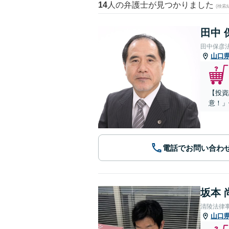
14
人の弁護士が見つかりました
(検索
田中 
田中保彦
山口
【投資
意！」
電話でお問い合わ
坂本 
清陵法律
山口