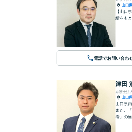
山口
【山口県
績をも
電話でお問い合わ
津田 
弁護士法
山口
山口県内
また、「
着」の当