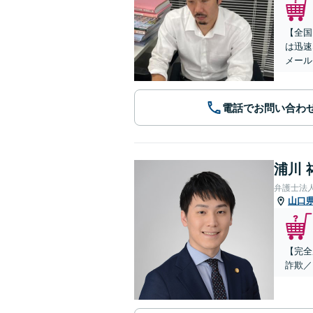
【全国
は迅速
メール
電話でお問い合わ
浦川 
弁護士法
山口
【完全
詐欺／