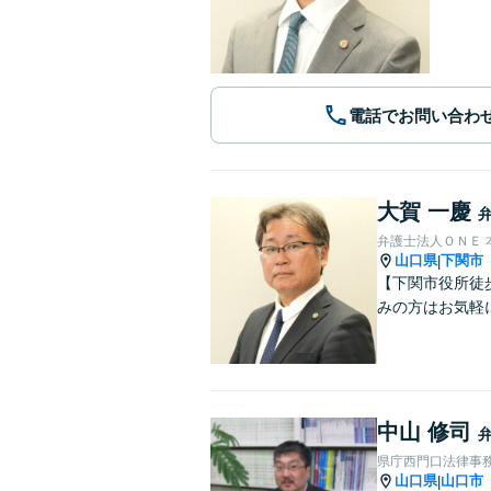
電話でお問い合わ
大賀 一慶
弁護士法人ＯＮＥ 
山口県
下関市
|
【下関市役所徒
みの方はお気軽
中山 修司
県庁西門口法律事
山口県
山口市
|