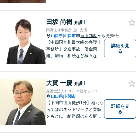
法テラス可！小さな問題であ
っても、不安は抱え込まずご
相談ください。お一人おひと
りの声を大切にし、適切な解
田坂 尚樹
弁護士
決方法をご提案いたします。
岡野法律事務所 山口支店
山口県
山口市
新山口駅
から徒歩6分
|
【中四国九州最大級の弁護士
詳細を見
事務所】交通事故、借金問
る
題、離婚、相続など様々な問
題について、「何度でも無
料」の相談を行っています！
まずはお気軽にご相談くださ
大賀 一慶
い！
弁護士
弁護士法人ＯＮＥ 本社オフィス
山口県
下関市
|
【下関市役所徒歩1分】地元な
詳細を見
らではのネットワークと実績
る
をもとに、納得感のある解決
策をサポート！お悩みの方は
お気軽にご相談ください。