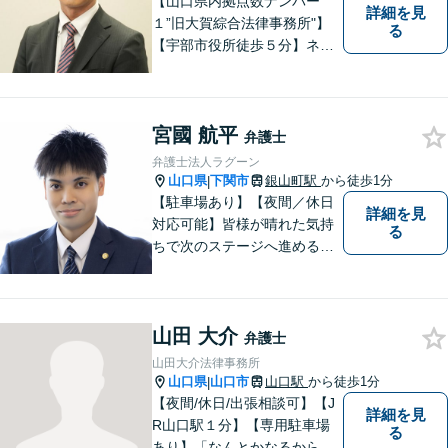
【山口県内拠点数ナンバー
詳細を見
１”旧大賀綜合法律事務所"】
る
【宇部市役所徒歩５分】ネッ
トワークを活かし、寄り添い
ながらサポートをいたしま
す。お困りの方はお気軽にご
宮國 航平
相談ください。
弁護士
弁護士法人ラグーン
山口県
下関市
銀山町駅
から徒歩1分
|
【駐車場あり】【夜間／休日
詳細を見
対応可能】皆様が晴れた気持
る
ちで次のステージへ進めるよ
う、精一杯協力させて頂きま
す。離婚問題／相続／不動産
／借金問題など、幅広く対
山田 大介
応。【地域に根差した弁護
弁護士
士】何かお困りごとがござい
山田大介法律事務所
ましたらお一人で考え込ま
山口県
山口市
山口駅
から徒歩1分
|
ず、ご相談下さい。
【夜間/休日/出張相談可】【J
詳細を見
R山口駅１分】【専用駐車場
る
あり】「なんとかなるから大