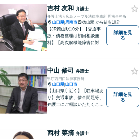
吉村 友和
弁護士
弁護士法人広島メープル法律事務所 周南事務所
山口県
周南市
徳山駅
から徒歩10分
|
【JR徳山駅10分】【交通事
詳細を見
故・債務整理は初回相談無
る
料】【高次脳機能障害に対応
可】依頼者の希望や気持ちを
真摯に受け止め、粘り強く対
応。「人生・企業運営のパー
中山 修司
トナー」として、お客さまに
弁護士
寄り添いますので、お気軽に
県庁西門口法律事務所
ご相談ください。
山口県
山口市
|
【山口県庁近く】【駐車場あ
詳細を見
り】交通事故、借金問題等、
る
弁護士にご相談いただくこと
で解決の道筋が開ける可能性
が高まります。ぜひ一度ご相
談ください。専門知識を有す
る弁護士が、客観的視点から
西村 菜摘
弁護士
事案を検討し、最適の解決方