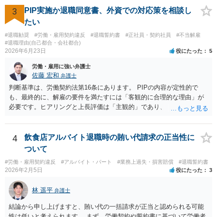
う。
3
PIP実施か退職同意書、外資での対応策を相談し
たい
#退職勧奨
#労働・雇用契約違反
#退職誓約書
#正社員・契約社員
#不当解雇
#退職理由(自己都合・会社都合)
2026年6月23日
役にたった
5
労働・雇用に強い弁護士
佐藤 宏和
弁護士
判断基準は、労働契約法第16条にあります。 PIPの内容が定性的で
も、最終的に、解雇の要件を満たすには「客観的に合理的な理由」が
必要です。ヒアリングと上長評価は「主観的」であり、「客観的に合
理的」とは言い難いため、解雇の要件を満たす証拠として会社側に有
利に使うのは難しいです。ですから、これを達成しなければ退職す
る、賃金減額を受け入れる、などの条件が自動的に発動されるもので
4
飲食店アルバイト退職時の賄い代請求の正当性に
ない限り、PIPの定性評価が即解雇につながる可能性は高くなく、今回
ついて
のPIP自体をさほど恐れる必要はないと思います。 外資系企業は、PIP
#労働・雇用契約違反
#アルバイト・パート
#業務上過失・損害賠償
#退職誓約書
をやれば退職させられると考えているケースが多いですが、PIPをやっ
2026年2月5日
役にたった
3
ても、やらなくても、結局は労働契約法第16条の要件を満たさない限
り解雇はできないので、PIPは説得材料に用いられるにすぎず、結局は
林 遥平
弁護士
パッケージの額と労働者の退職意思で決まるのです。IBM事件、ブル
ームバーグ事件など、有名な外資系企業での解雇事件の裁判例で、PIP
結論から申し上げますと、賄い代の一括請求が正当と認められる可能
後の解雇が無効とされた例は珍しくありません。 他方、期限までにパ
性は低いと考えられます。 まず、労働契約や誓約書に基づいて労働者