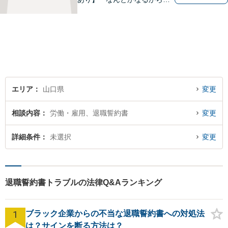
丈夫」ではなく、まずはその
お悩みをお聞かせください。
個人・法人問わず、お困りの
方はお気軽にご相談くださ
い。
エリア
山口県
変更
相談内容
労働・雇用、退職誓約書
変更
詳細条件
未選択
変更
退職誓約書トラブルの法律Q&Aランキング
1
ブラック企業からの不当な退職誓約書への対処法
は？サインを断る方法は？