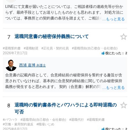
LINEにて文書が届いたことについては、ご相談者様の連絡先等が分か
らず、最終手段としてお送りしたものかとも思われます。 対処方法に
ついては、事務所との契約書の条項を踏まえて、ご相談者様個人で交
渉を行うことが考えられますが、相手方に弁護士がついているとなり
ますと、本人での交渉は難儀する可能性があるかと考えられます。 解
決につながるかというところですが、例えば、民事調停で話合いを行
7
退職同意書の秘密保持義務について
い、調停委員を通じて相手方を説得してもらうという方法も考えられ
ます。
#退職誓約書
#退職勧奨
#正社員・契約社員
#退職理由(自己都合・会社都合)
2026年7月17日
役にたった
2
西浦 嘉博
弁護士
合意書の記載内容として、合意締結前の秘密保持を誓約する趣旨が含
意されていなければ、基本的に合意契約締結後に関してのみ秘密保持
義務が発生すると思われます。 契約（合意書）解釈の問題ですので、
内容を精査されてみてください。 より詳細についてお聞きになりたい
場合、最寄りの法律事務所で相談されることを検討ください。
8
退職時の誓約書条件とパワハラによる即時退職の
可否
#パワハラ
#退職理由(自己都合・会社都合)
#退職代行
#退職誓約書
#労働・雇用契約違反
#職場いじめ
2025年6月17日
役にたった
2