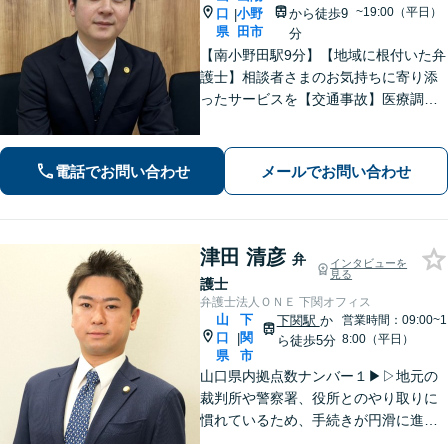
~19:00（平日）
口
小野
から徒歩9
|
県
田市
分
【南小野田駅9分】【地域に根付いた弁
護士】相談者さまのお気持ちに寄り添
ったサービスを【交通事故】医療調査
を徹底的に行い、然るべき補償を受け
られるようサポートします【相続】事
実調査と判例をリサーチし、不公平感
電話でお問い合わせ
メールでお問い合わせ
のない相続を実現【WEB面談】
津田 清彦
弁
インタビューを
見る
護士
弁護士法人ＯＮＥ 下関オフィス
山
下
下関駅
か
営業時間：09:00~1
口
関
|
8:00（平日）
ら徒歩5分
県
市
山口県内拠点数ナンバー１▶︎▷地元の
裁判所や警察署、役所とのやり取りに
慣れているため、手続きが円滑に進み
ます。また、「近くに事務所がある」