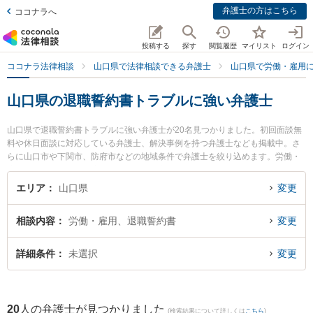
弁護士の方はこちら
ココナラへ
投稿する
探す
閲覧履歴
マイリスト
ログイン
ココナラ法律相談
山口県で法律相談できる弁護士
山口県で労働・雇用
山口県の退職誓約書トラブルに強い弁護士
山口県で退職誓約書トラブルに強い弁護士が20名見つかりました。初回面談無
料や休日面談に対応している弁護士、解決事例を持つ弁護士なども掲載中。さ
らに山口市や下関市、防府市などの地域条件で弁護士を絞り込めます。労働・
雇用に関係する不当解雇や退職勧奨、内定取消等の細かな分野での絞り込み検
索もでき便利です。特にミチシルベ法律事務所の川上 弘達弁護士やベリーベス
エリア
山口県
変更
ト法律事務所 山口オフィスの佐藤 充崇弁護士、弁護士法人ＯＮＥ 周南オフィ
スの前田 浩志弁護士のプロフィール情報や弁護士費用、強みなどが注目されて
相談内容
労働・雇用、退職誓約書
変更
います。『山口県で土日や夜間に発生した退職誓約書トラブルのトラブルを今
すぐに弁護士に相談したい』『退職誓約書トラブルのトラブル解決の実績豊富
な近くの弁護士を検索したい』『初回相談無料で退職誓約書トラブルを法律相
詳細条件
未選択
変更
談できる山口県内の弁護士に相談予約したい』などでお困りの相談者さんにお
すすめです。
20
人の弁護士が見つかりました
(検索結果について詳しくは
こちら
)