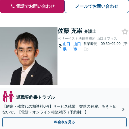
電話でお問い合わせ
メールでお問い合わせ
佐藤 充崇
弁護士
ベリーベスト法律事務所 山口オフィス
山口
山口
営業時間：09:30~21:00（平
|
県
市
日）
退職誓約書トラブル
【解雇・残業代の相談料0円】サービス残業、突然の解雇、あきらめ
ないで。【電話・オンライン相談対応（予約制）】
料金表を見る