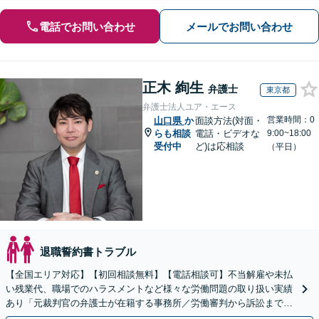
電話でお問い合わせ
メールでお問い合わせ
正木 絢生
弁護士
東京都
弁護士法人ユア・エース
営業時間：0
山口県
か
面談方法(対面・
らも相談
電話・ビデオな
9:00~18:00
受付中
ど)は応相談
（平日）
退職誓約書トラブル
【全国エリア対応】【初回相談無料】【電話相談可】不当解雇や未払
い残業代、職場でのハラスメントなど様々な労働問題の取り扱い実績
あり「元裁判官の弁護士が在籍する事務所／労働審判から訴訟まで、
裁判官経験を活かした最適な戦略を立案」