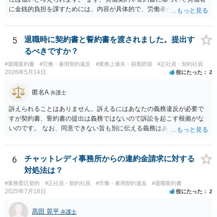
ッケージを受け入れないと内容がダウンするというのは、会社側が一
に金銭的負担を課すためには、内容が具体的で、労働者が事前に十分
般的に使うロジックです。そうしないと労働者側がいつまでも受諾を
理解・同意していることが必要です。 しかし、ご相談の内容を見る限
延期しかねないからです。しかし、会社側はパッケージの金額を下げ
り、賄い1回あたりの金額が事前に明示されておらず、「現物支給品」
れば労働者が退職を拒む方向に働き、雇用継続しなければいけなくな
の具体的内容や返還方法について説明がなく、給与明細にも賄い代や
5
退職時に契約書と誓約書を渡されました。提出す
るので、ダウンするというロジックを本音ではなく駆け引きで使用し
現物支給としての記載がないといった点があり、どのような義務が生
るべきですか？
ている可能性が高いです。４か月というのは、一般的な初回提示とし
じるのかが不明確です。このような条項を根拠に、退職時にまとめて
ては低すぎず、高すぎずという水準ですので、本音ではこれで最終決
#退職誓約書
#労働・雇用契約違反
#業務上過失・損害賠償
#正社員・契約社員
賄い代を請求することは、契約として有効とは言い難いと思います。
2026年5月14日
役にたった
2
着したいと考えている可能性が高いと思います。 ではどうすればいい
また、賄いが日常的に提供されていた場合、それは福利厚生の一環や
かというと、過去のパフォーマンスに関連する資料を労働事件に通じ
労務提供に付随する便宜と評価されるように思います。
匿名A
た弁護士に大急ぎで評価してもらい、仮に労働審判に持ち込んだ場合
弁護士
にパッケージがどの程度になるかを見積もってもらうことです。 十分
訴えられることはありません。訴えるにはあなたの義務違反が必要で
な資料を提供すれば、①過去のパフォーマンスがかなり悪いので４か
すが契約書、誓約書の提出は義務ではないので訴訟を起こす根拠がな
月なら十分、②過去のパフォーマンスに目立った落ち度はないので４
いのです。 なお、同意できない旨も別に伝える義務はありません（伝
か月は少なすぎる、③過去のパフォーマンスはそれなりに落ち度があ
えてもいいですが）。無視して期日に未払賃金が振り込まれなかった
るが、解雇が妥当と言うレベルとは言えないから、交渉次第で若干の
ら労基に相談すれば十分と思います。 電話に出ると話の流れで上手く
増額余地がある、の３つのどれに当たるかは判断可能かと思います。
提出する方向に話をもっていかれるかもしれないので電話も出ないこ
6
チャットレディ事務所からの違約金請求に対する
①ならパッケージ受諾、②ならしっかり交渉、③なら微妙な判断、と
とを勧めます。
対処法は？
いうところでしょう。
#業務委託契約
#正社員・契約社員
#労働・雇用契約違反
#退職誓約書
2025年7月18日
役にたった
2
髙田 晃平
弁護士