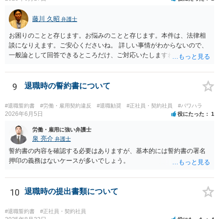
藤川 久昭
弁護士
お困りのことと存じます。お悩みのことと存じます。本件は、法律相
談になりえます。ご安心くださいね。 詳しい事情がわからないので、
一般論として回答できるところだけ、ご対応いたしますね。 １ 期間
雇用でなければ、退職は自由です。場合によっては、即時退職も可能
です（もめますので避けたいところですが）。 ２ 期間雇用の場合は
「やむをえない事由」が必要です。なければ損害賠償の対象となりえ
9
退職時の誓約書について
ます。ただ、実際は即時退職も不可能ではないです（同じく、もめる
ので避けたいところですが・・・）。 ３ 職場のパワーハラスメント
#退職誓約書
#労働・雇用契約違反
#退職勧奨
#正社員・契約社員
#パワハラ
とは、同じ職場で働く者に対し、職務上の地位や人間関係などの職場
2026年6月5日
役にたった
1
内の優位性を背景に、業務の適正な範囲を超えて、精神的・身体的苦
労働・雇用に強い弁護士
痛を与える又は職場環境を悪化させる行為をいいます。本件の言動
泉 亮介
弁護士
が、これらに該当するかどうか、証拠に基づいて、子細な分析と慎重
誓約書の内容を確認する必要はありますが、基本的には誓約書の署名
な対応が必要です。客観的証拠が不可欠です。 ４ 退職後の競業避止
押印の義務はないケースが多いでしょう。
義務については、合意についてすべての効力が発生するわけではない
です。例えば、既存顧客か否かを問わず、一律に期限の定めも、何ら
の代償措置もなく、営業活動をすることを禁止する場合、不当に営業
10
退職時の提出書類について
の自由及び顧客の選択の自由を奪うものであるから、全てを有効と解
することは公序良俗に反して許されないとされます。本相談は、ネッ
トでのやりとりだけでは、正確な回答が難しい案件です。本件は、法
#退職誓約書
#正社員・契約社員