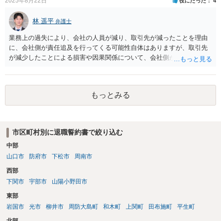
2025年8月22日
役にたった
4
的に正確に分析すべき事案です。素人判断は大いに危険です。 法的責
任をきちんと追及されたい場合には、労働法にかなり詳しく、上記に
林 遥平
関係した法理等にも通じた弁護士等に相談し、法的に正確に分析して
弁護士
もらい、今後の対応を検討するべきです。弁護士への直接相談が良い
業務上の過失により、会社の人員が減り、取引先が減ったことを理由
と思います。なぜならば、法的にきちんと解明するために、良い知恵
に、会社側が責任追及を行ってくる可能性自体はありますが、取引先
を得るには必要だからです。良い解決になりますよう祈念しておりま
が減少したことによる損害や因果関係について、会社側が立証する義
す。納得のいかないことは徹底的に解明しましょう！ 頑張って下さ
務を負います。そのため、損害賠償が認められるハードルは一定程度
い！！
高いです。 誓約書に、「何かあれば損害賠償をします」という文言が
あると、賠償責任についての会社側の立証のハードルは下がるので、
もっとみる
署名すべきではないということになります。
市区町村別に退職誓約書で絞り込む
中部
山口市
防府市
下松市
周南市
西部
下関市
宇部市
山陽小野田市
東部
岩国市
光市
柳井市
周防大島町
和木町
上関町
田布施町
平生町
北部