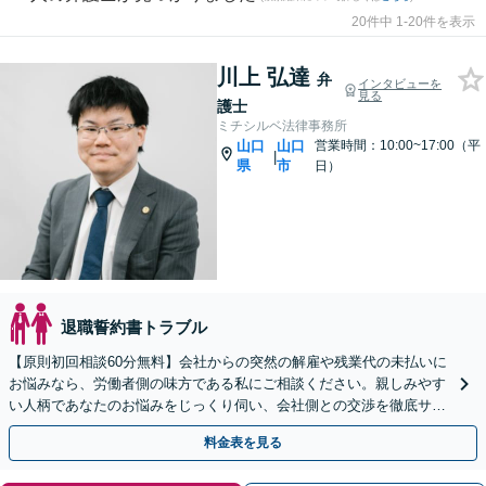
20件中 1-20件を表示
川上 弘達
弁
インタビューを
見る
護士
ミチシルベ法律事務所
山口
山口
営業時間：10:00~17:00（平
|
県
市
日）
退職誓約書トラブル
【原則初回相談60分無料】会社からの突然の解雇や残業代の未払いに
お悩みなら、労働者側の味方である私にご相談ください。親しみやす
い人柄であなたのお悩みをじっくり伺い、会社側との交渉を徹底サポ
ートします。【web面談可能】
料金表を見る