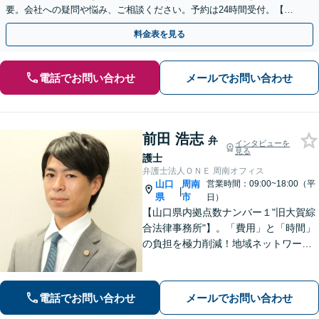
要。会社への疑問や悩み、ご相談ください。予約は24時間受付。【初
回面談無料】【夜間・休日対応可】
料金表を見る
電話でお問い合わせ
メールでお問い合わせ
前田 浩志
弁
インタビューを
見る
護士
弁護士法人ＯＮＥ 周南オフィス
山口
周南
営業時間：09:00~18:00（平
|
県
市
日）
【山口県内拠点数ナンバー１"旧大賀綜
合法律事務所"】。「費用」と「時間」
の負担を極力削減！地域ネットワーク
を活用し、依頼者が望む解決を目指し
ます。お気軽にご相談ください。【相
続・遺言に強い】不動産の売却や相続
電話でお問い合わせ
メールでお問い合わせ
税対策なども親身に対応◎