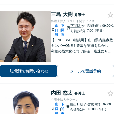
三島 大樹
弁護士
弁護士法人ＯＮＥ 下関オフィス
山
下
下関駅
か
営業時間：09:00~1
口
関
|
7:00（平日）
ら徒歩5分
県
市
【LINE・WEB相談可】山口県内拠点数
ナンバーONE！豊富な実績を活かし、
利益の最大化に向け的確・迅速にサポ
ート。法的助言だけでなく、解決後の
未来を見据えたプランをご提案。離婚
問題／交通事故等、あなたの味方とし
電話でお問い合わせ
メールで面談予約
て尽力します【完全個室】【下関駅5
分】
内田 悠太
弁護士
弁護士法人ラグーン
山
下
銀山町駅
か
営業時間：09:00~
口
関
|
18:00（平日）
ら徒歩1分
県
市