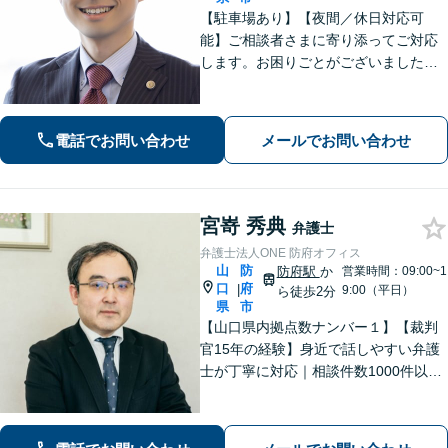
【駐車場あり】【夜間／休日対応可
能】ご相談者さまに寄り添ってご対応
します。お困りごとがございましたら
お一人で考え込まず、是非一度ご相談
下さい。
電話でお問い合わせ
メールでお問い合わせ
宮嵜 秀典
弁護士
弁護士法人ONE 防府オフィス
山
防
防府駅
か
営業時間：09:00~1
口
府
|
9:00（平日）
ら徒歩2分
県
市
【山口県内拠点数ナンバー１】【裁判
官15年の経験】身近で話しやすい弁護
士が丁寧に対応｜相談件数1000件以上
の実績をもとに、地域事情に寄り添っ
た適切なアドバイスを提供します。安
心してお任せください。【夜間対応】