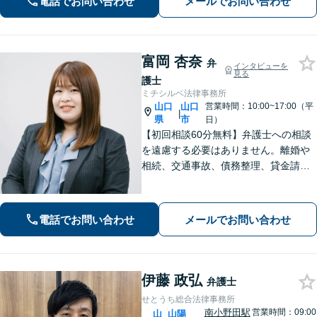
電話でお問い合わせ
メールでお問い合わせ
富岡 杏奈
弁
インタビューを
見る
護士
ミチシルベ法律事務所
山口
山口
営業時間：10:00~17:00（平
|
県
市
日）
【初回相談60分無料】弁護士への相談
を遠慮する必要はありません。離婚や
相続、交通事故、債務整理、貸金請求
まで幅広く注力しております。じっく
りお話をお聞きし、難しい専門用語は
使わず分かりやすい言葉で説明するこ
電話でお問い合わせ
メールでお問い合わせ
とを心がけています。お気軽にご相談
ください。
伊藤 政弘
弁護士
せとうち総合法律事務所
南小野田駅
営業時間：09:00
山
山陽