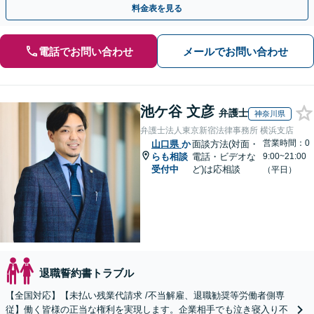
料金表を見る
電話でお問い合わせ
メールでお問い合わせ
池ケ谷 文彦
弁護士
神奈川県
弁護士法人東京新宿法律事務所 横浜支店
営業時間：0
山口県
か
面談方法(対面・
らも相談
電話・ビデオな
9:00~21:00
受付中
ど)は応相談
（平日）
退職誓約書トラブル
【全国対応】【未払い残業代請求 /不当解雇、退職勧奨等労働者側専
従】働く皆様の正当な権利を実現します。企業相手でも泣き寝入り不