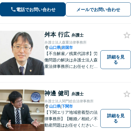
ことで、仕事帰りや急な事態でも相談
電話でお問い合わせ
メールでお問い合わせ
に行きやすくなります。法律トラブル
は「地域密着」の当事務所にご相談く
ださい。
舛本 行広
弁護士
弁護士法人森重法律事務所
山口県
岩国市
|
【不当解雇／残業代請求】労
詳細を見
働問題の解決は弁護士法人森
る
重法律事務所にお任せくださ
い
神邊 健司
弁護士
弁護士法人関門総合法律事務所
山口県
下関市
|
【下関エリア地域密着型の法
詳細を見
律事務所】【離婚／相続／不
る
動産問題はお任せください】