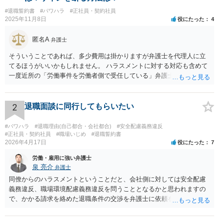
#退職誓約書
#パワハラ
#正社員・契約社員
2025年11月8日
役にたった
4
匿名A
弁護士
そういうことであれば、多少費用は掛かりますが弁護士を代理人に立
てるほうがいいかもしれません。 ハラスメントに対する対応も含めて
一度近所の「労働事件を労働者側で受任している」弁護士（労働弁護
士）に相談してみることをお勧めします。「日本労働弁護団」に加入
している弁護士であればなお安心です。
2
退職面談に同行してもらいたい
#パワハラ
#退職理由(自己都合・会社都合)
#安全配慮義務違反
#正社員・契約社員
#職場いじめ
#退職誓約書
2026年4月17日
役にたった
7
労働・雇用に強い弁護士
泉 亮介
弁護士
同僚からのハラスメントということだと、会社側に対しては安全配慮
義務違反、職場環境配慮義務違反を問うこととなるかと思われますの
で、かかる請求を絡めた退職条件の交渉を弁護士に依頼をされた方が
良いかと思われます。 その場合、ご自身が会社側と話をする必要はな
くなり全て弁護士が窓口となるため精神的な負担も軽くなるでしょ