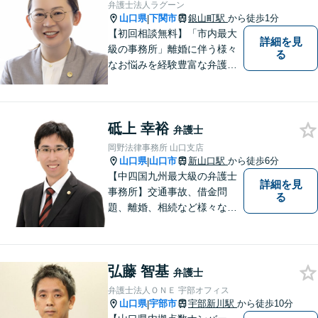
弁護士法人ラグーン
法を探ります。
山口県
下関市
銀山町駅
から徒歩1分
|
【初回相談無料】「市内最大
詳細を見
級の事務所」離婚に伴う様々
る
なお悩みを経験豊富な弁護士
が解決に導きます。女性スタ
ッフ在籍／男性に話しづらい
内容でも安心「相続に関する
砥上 幸裕
相談・年間150件以上」【子
弁護士
連れ相談可】【休日・夜間相
岡野法律事務所 山口支店
談対応】
山口県
山口市
新山口駅
から徒歩6分
|
【中四国九州最大級の弁護士
詳細を見
事務所】交通事故、借金問
る
題、離婚、相続など様々な問
題について、「何度でも無
料」の相談を行っています！
まずはお気軽にご相談くださ
弘藤 智基
い！
弁護士
弁護士法人ＯＮＥ 宇部オフィス
山口県
宇部市
宇部新川駅
から徒歩10分
|