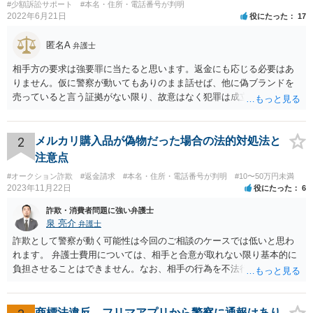
#少額訴訟サポート
#本名・住所・電話番号が判明
2022年6月21日
役にたった
17
匿名A
弁護士
相手方の要求は強要罪に当たると思います。返金にも応じる必要はあ
りません。仮に警察が動いてもありのまま話せば、他に偽ブランドを
売っていると言う証拠がない限り、故意はなく犯罪は成立しないと判
断してもらえるでしょう。 そもそも鑑定も本当にしているか疑問で
す。本当にブランド品がほしくて損したと思うだけなら元の金額の返
金しか求めないはずですし、靴の機能性に問題がないなら「ブランド
2
メルカリ購入品が偽物だった場合の法的対処法と
品じゃないから履いていかなかった」という主張もまず通りません。
注意点
#オークション詐欺
#返金請求
#本名・住所・電話番号が判明
#10〜50万円未満
2023年11月22日
役にたった
6
詐欺・消費者問題に強い弁護士
泉 亮介
弁護士
詐欺として警察が動く可能性は今回のご相談のケースでは低いと思わ
れます。 弁護士費用については、相手と合意が取れない限り基本的に
負担させることはできません。なお、相手の行為を不法行為として損
害賠償請求をするのであれば、請求金額の1割を弁護士費用分の損害と
して請求することも可能です。
商標法違反。フリマアプリから警察に通報はあり