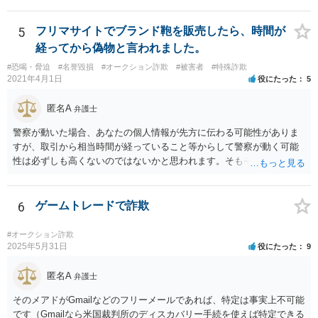
5
フリマサイトでブランド鞄を販売したら、時間が
経ってから偽物と言われました。
#恐喝・脅迫
#名誉毀損
#オークション詐欺
#被害者
#特殊詐欺
2021年4月1日
役にたった
5
匿名A
弁護士
警察が動いた場合、あなたの個人情報が先方に伝わる可能性がありま
すが、取引から相当時間が経っていること等からして警察が動く可能
性は必ずしも高くないのではないかと思われます。そもそも虚偽の事
実で警察に被害申告をした場合、先方が虚偽告訴罪に問われることを
考えますと、先方が勘違いしている等の事情がないかぎり、先方が警
察に被害申告することはあまり考えにくいのではないかと存じます。
6
ゲームトレードで詐欺
いずれにせよ、万が一警察が動いた場合のことを考え、販売した鞄の
入手先等を明らかにできる資料等をまとめておかれることをおすすめ
#オークション詐欺
いたします。 先方の脅し文句等がエスカレートするようでしたら、や
2025年5月31日
役にたった
9
りとりが分かる資料、鞄の入手先に関する資料等をまとめて警察に強
要罪や詐欺罪等で被害届を出せないか相談されることも考えられるか
匿名A
弁護士
と存じます。 なお、一般論として、不当請求について、相手が弁護士
そのメアドがGmailなどのフリーメールであれば、特定は事実上不可能
を持ち出してきた場合は、弁護士の氏名と登録番号を聞いた上で、日
です（Gmailなら米国裁判所のディスカバリー手続を使えば特定できる
弁連の弁護士検索ページで実在するか確認し、仮に実在する場合であ