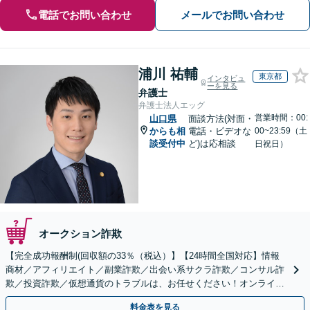
電話でお問い合わせ
メールでお問い合わせ
浦川 祐輔
東京都
インタビュ
ーを見る
弁護士
弁護士法人エッグ
営業時間：00:
山口県
面談方法(対面・
からも相
電話・ビデオな
00~23:59（土
談受付中
ど)は応相談
日祝日）
オークション詐欺
【完全成功報酬制(回収額の33％（税込）】【24時間全国対応】情報
商材／アフィリエイト／副業詐欺／出会い系サクラ詐欺／コンサル詐
欺／投資詐欺／仮想通貨のトラブルは、お任せください！オンライン
のみで解決も可能！
料金表を見る