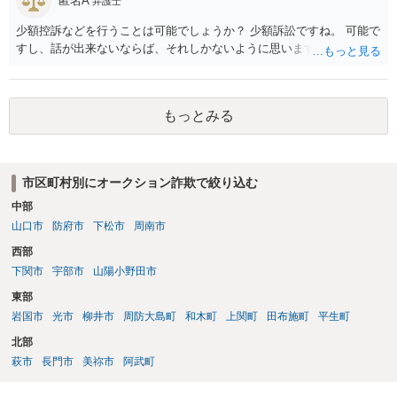
匿名A
弁護士
少額控訴などを行うことは可能でしょうか？ 少額訴訟ですね。 可能で
すし、話が出来ないならば、それしかないように思います。
もっとみる
市区町村別にオークション詐欺で絞り込む
中部
山口市
防府市
下松市
周南市
西部
下関市
宇部市
山陽小野田市
東部
岩国市
光市
柳井市
周防大島町
和木町
上関町
田布施町
平生町
北部
萩市
長門市
美祢市
阿武町