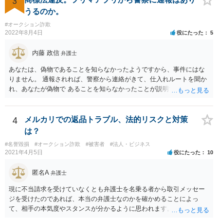
3
うるのか。
#オークション詐欺
2022年8月4日
役にたった
5
内藤 政信
弁護士
あなたは、偽物であることを知らなかったようですから、事件にはな
りません。 通報されれば、警察から連絡がきて、仕入れルートを聞か
れ、あなたが偽物で あることを知らなかったことが説明できれば、事
件にはなりません。 個数が多くなければ、通報されることもないでし
ょう。
4
メルカリでの返品トラブル、法的リスクと対策
は？
#名誉毀損
#オークション詐欺
#被害者
#法人・ビジネス
2021年4月5日
役にたった
10
匿名A
弁護士
現に不当請求を受けていなくとも弁護士を名乗る者から取引メッセー
ジを受けたのであれば、本当の弁護士なのかを確かめることによっ
て、相手の本気度やスタンスが分かるように思われます。