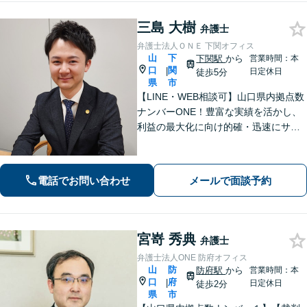
三島 大樹
弁護士
弁護士法人ＯＮＥ 下関オフィス
山
下
下関駅
から
営業時間：本
口
関
|
日定休日
徒歩5分
県
市
【LINE・WEB相談可】山口県内拠点数
ナンバーONE！豊富な実績を活かし、
利益の最大化に向け的確・迅速にサポ
ート。法的助言だけでなく、解決後の
未来を見据えたプランをご提案。離婚
問題／交通事故等、あなたの味方とし
電話でお問い合わせ
メールで面談予約
て尽力します【完全個室】【下関駅5
分】
宮嵜 秀典
弁護士
弁護士法人ONE 防府オフィス
山
防
防府駅
から
営業時間：本
口
府
|
日定休日
徒歩2分
県
市