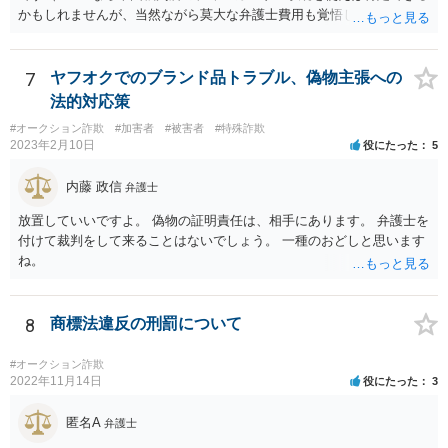
かもしれませんが、当然ながら莫大な弁護士費用も覚悟しなければな
ってもなりすましの可能性もあるので、日弁連の弁護士検索ページで
りません）。国内プロバイダのメールアドレスや携帯電話のキャリア
表示された電話番号に当該事件を受任しているかどうか確認するよう
メールである場合は弁護士会照会で判明する可能性がありますが、見
にしてください。弁護士に確認する際であっても、あなたの個人情報
通しや費用感については弁護士へ直接おたずねいただいた方がよいで
7
ヤフオクでのブランド品トラブル、偽物主張への
についてはできるだけ伏せる形の方が良いかと存じます。今回の場合
しょう。
でいえば、あなたの本名を名乗らなくともフリマアプリ上のアカウン
法的対応策
ト名や事件の概要等を伝えれば十分事件を特定できるかと存じます。
#オークション詐欺
#加害者
#被害者
#特殊詐欺
ポイントは相手から聞いた弁護士の連絡先ではなりすましたニセ弁護
2023年2月10日
役にたった
5
士が応対する可能性があるので、必ずご自身で日弁連の弁護士検索ペ
ージで検索して表示された電話番号にかけて確認することです。 いず
内藤 政信
弁護士
れにせよ、先方に対して個人情報を不用意に開示することはおすすめ
しません。弁護士に電話する際も基本的には非通知でかけて電話番号
放置していいですよ。 偽物の証明責任は、相手にあります。 弁護士を
等は教えない方が良いかと存じます。
付けて裁判をして来ることはないでしょう。 一種のおどしと思います
ね。
8
商標法違反の刑罰について
#オークション詐欺
2022年11月14日
役にたった
3
匿名A
弁護士