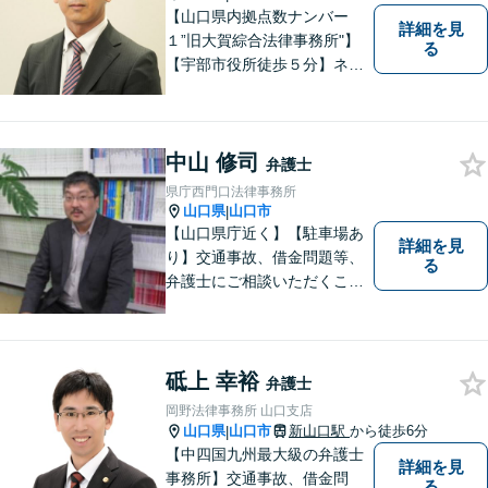
【山口県内拠点数ナンバー
詳細を見
１”旧大賀綜合法律事務所"】
る
【宇部市役所徒歩５分】ネッ
トワークを活かし、寄り添い
ながらサポートをいたしま
す。お困りの方はお気軽にご
中山 修司
相談ください。
弁護士
県庁西門口法律事務所
山口県
山口市
|
【山口県庁近く】【駐車場あ
詳細を見
り】交通事故、借金問題等、
る
弁護士にご相談いただくこと
で解決の道筋が開ける可能性
が高まります。ぜひ一度ご相
談ください。専門知識を有す
る弁護士が、客観的視点から
砥上 幸裕
弁護士
事案を検討し、最適の解決方
岡野法律事務所 山口支店
法を探ります。
山口県
山口市
新山口駅
から徒歩6分
|
【中四国九州最大級の弁護士
詳細を見
事務所】交通事故、借金問
る