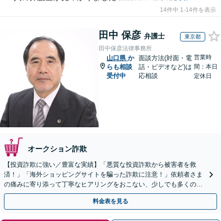
14件中 1-14件を表示
田中 保彦
弁護士
東京都
田中保彦法律事務所
営業時
山口県
か
面談方法(対面・電
らも相談
話・ビデオなど)は
間：本日
受付中
応相談
定休日
オークション詐欺
【投資詐欺に強い／豊富な実績】「悪質な投資詐欺から被害者を救
済！」「海外ショッピングサイトを騙った詐欺に注意！」依頼者さま
の痛みに寄り添って丁寧なヒアリングをおこない、少しでも多くの返
金が得られるよう尽力します！
料金表を見る