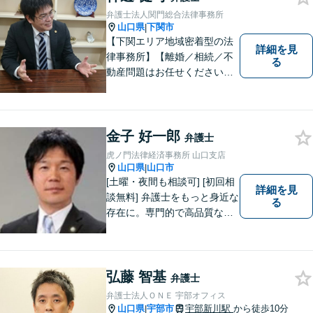
弁護士法人関門総合法律事務所
山口県
下関市
|
【下関エリア地域密着型の法
詳細を見
律事務所】【離婚／相続／不
る
動産問題はお任せください】
法テラス可！小さな問題であ
っても、不安は抱え込まずご
相談ください。お一人おひと
りの声を大切にし、適切な解
金子 好一郎
弁護士
決方法をご提案いたします。
虎ノ門法律経済事務所 山口支店
山口県
山口市
|
[土曜・夜間も相談可] [初回相
詳細を見
談無料] 弁護士をもっと身近な
る
存在に。専門的で高品質なリ
ーガルサービスを提供しま
す。
弘藤 智基
弁護士
弁護士法人ＯＮＥ 宇部オフィス
山口県
宇部市
宇部新川駅
から徒歩10分
|