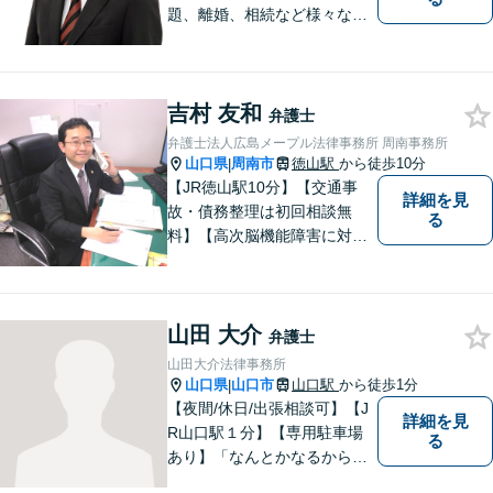
題、離婚、相続など様々な問
題について、「何度でも無
料」の相談を行っています！
まずはお気軽にご相談くださ
吉村 友和
い！
弁護士
弁護士法人広島メープル法律事務所 周南事務所
山口県
周南市
徳山駅
から徒歩10分
|
【JR徳山駅10分】【交通事
詳細を見
故・債務整理は初回相談無
る
料】【高次脳機能障害に対応
可】依頼者の希望や気持ちを
真摯に受け止め、粘り強く対
応。「人生・企業運営のパー
山田 大介
トナー」として、お客さまに
弁護士
寄り添いますので、お気軽に
山田大介法律事務所
ご相談ください。
山口県
山口市
山口駅
から徒歩1分
|
【夜間/休日/出張相談可】【J
詳細を見
R山口駅１分】【専用駐車場
る
あり】「なんとかなるから大
丈夫」ではなく、まずはその