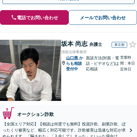
電話でお問い合わせ
メールでお問い合わせ
坂本 尚志
弁護士
東京都
清陵法律事務所
営業時
山口県
か
面談方法(対面・電
らも相談
話・ビデオなど)は
間：本日
受付中
応相談
定休日
オークション詐欺
【全国エリア対応】【相談は何度でも無料】投資詐欺、副業詐欺、ぼ
ったくり被害など、幅広く対応可能です。詐欺被害は迅速な対応が求
められます。「騙された」「入金してしまった」といった場合は、お