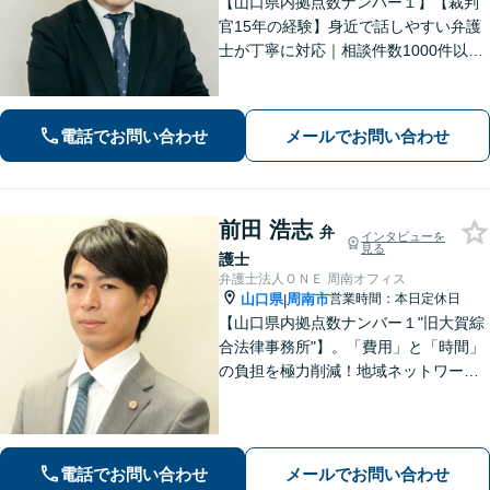
【山口県内拠点数ナンバー１】【裁判
官15年の経験】身近で話しやすい弁護
士が丁寧に対応｜相談件数1000件以上
の実績をもとに、地域事情に寄り添っ
た適切なアドバイスを提供します。安
心してお任せください。【夜間対応】
電話でお問い合わせ
メールでお問い合わせ
前田 浩志
弁
インタビューを
見る
護士
弁護士法人ＯＮＥ 周南オフィス
山口県
周南市
営業時間：本日定休日
|
【山口県内拠点数ナンバー１"旧大賀綜
合法律事務所"】。「費用」と「時間」
の負担を極力削減！地域ネットワーク
を活用し、依頼者が望む解決を目指し
ます。お気軽にご相談ください。【相
続・遺言に強い】不動産の売却や相続
税対策なども親身に対応◎
電話でお問い合わせ
メールでお問い合わせ