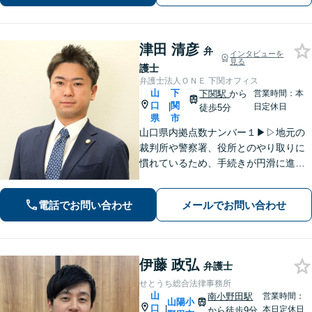
津田 清彦
弁
インタビューを
見る
護士
弁護士法人ＯＮＥ 下関オフィス
山
下
下関駅
から
営業時間：本
口
関
|
日定休日
徒歩5分
県
市
山口県内拠点数ナンバー１▶︎▷地元の
裁判所や警察署、役所とのやり取りに
慣れているため、手続きが円滑に進み
ます。また、「近くに事務所がある」
ことで、仕事帰りや急な事態でも相談
電話でお問い合わせ
メールでお問い合わせ
に行きやすくなります。法律トラブル
は「地域密着」の当事務所にご相談く
ださい。
伊藤 政弘
弁護士
せとうち総合法律事務所
山
南小野田駅
営業時間：
山陽小
口
|
本日定休日
から徒歩9分