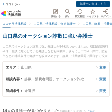
弁護士の方はこちら
ココナラへ
投稿する
探す
閲覧履歴
マイリスト
ログイン
ココナラ法律相談
山口県で法律相談できる弁護士
山口県で詐欺・消費
山口県のオークション詐欺に強い弁護士
山口県でオークション詐欺に強い弁護士が14名見つかりました。初回面談無料
や休日面談に対応している弁護士なども掲載中。さらに山口市や下関市、防府
市などの地域条件で弁護士を絞り込めます。詐欺・消費者問題に関係する投資
詐欺や副業詐欺、FX詐欺等の細かな分野での絞り込み検索もでき便利です。特
にミチシルベ法律事務所の川上 弘達弁護士や弁護士法人ＯＮＥ 下関オフィスの
エリア
山口県
変更
三島 大樹弁護士、弁護士法人ONE 防府オフィスの宮嵜 秀典弁護士のプロフィ
ール情報や弁護士費用、強みなどが注目されています。『山口県で土日や夜間
相談内容
詐欺・消費者問題、オークション詐欺
変更
に発生したオークション詐欺のトラブルを今すぐに弁護士に相談したい』『オ
ークション詐欺のトラブル解決の実績豊富な近くの弁護士を検索したい』『初
回相談無料でオークション詐欺を法律相談できる山口県内の弁護士に相談予約
詳細条件
未選択
変更
したい』などでお困りの相談者さんにおすすめです。
14
人の弁護士が見つかりました
(検索結果について詳しくは
こちら
)