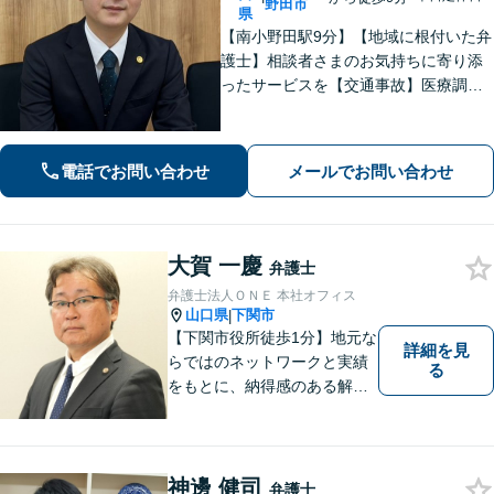
野田市
県
【南小野田駅9分】【地域に根付いた弁
護士】相談者さまのお気持ちに寄り添
ったサービスを【交通事故】医療調査
を徹底的に行い、然るべき補償を受け
られるようサポートします【相続】事
実調査と判例をリサーチし、不公平感
電話でお問い合わせ
メールでお問い合わせ
のない相続を実現【WEB面談】
大賀 一慶
弁護士
弁護士法人ＯＮＥ 本社オフィス
山口県
下関市
|
【下関市役所徒歩1分】地元な
詳細を見
らではのネットワークと実績
る
をもとに、納得感のある解決
策をサポート！お悩みの方は
お気軽にご相談ください。
神邊 健司
弁護士