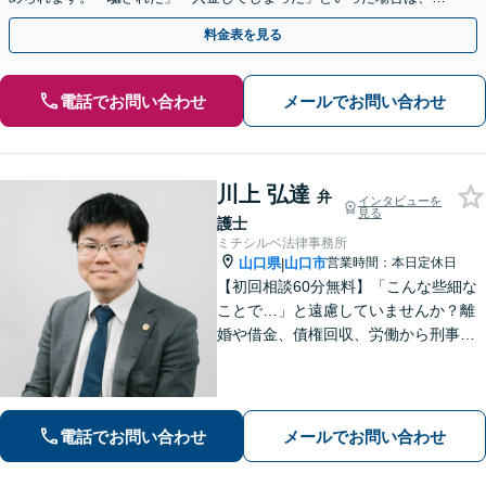
早めにご相談ください。【電話・メール・WEB相談可】
料金表を見る
電話でお問い合わせ
メールでお問い合わせ
川上 弘達
弁
インタビューを
見る
護士
ミチシルベ法律事務所
山口県
山口市
営業時間：本日定休日
|
【初回相談60分無料】「こんな些細な
ことで…」と遠慮していませんか？離
婚や借金、債権回収、労働から刑事事
件まで幅広く対応しております。話し
やすい雰囲気づくりを何より大切にし
ています。どんな小さなお悩みでも誠
心誠意お伺いいたします。気軽にご相
電話でお問い合わせ
メールでお問い合わせ
談ください