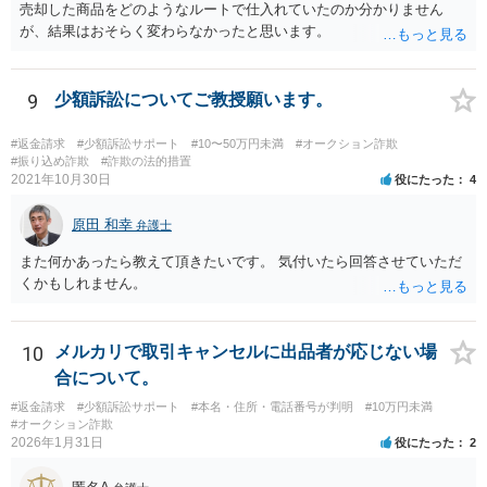
売却した商品をどのようなルートで仕入れていたのか分かりません
が、結果はおそらく変わらなかったと思います。
9
少額訴訟についてご教授願います。
#返金請求
#少額訴訟サポート
#10〜50万円未満
#オークション詐欺
#振り込め詐欺
#詐欺の法的措置
2021年10月30日
役にたった
4
原田 和幸
弁護士
また何かあったら教えて頂きたいです。 気付いたら回答させていただ
くかもしれません。
10
メルカリで取引キャンセルに出品者が応じない場
合について。
#返金請求
#少額訴訟サポート
#本名・住所・電話番号が判明
#10万円未満
#オークション詐欺
2026年1月31日
役にたった
2