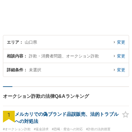
お悩みをお聞かせください。
個人・法人問わず、お困りの
方はお気軽にご相談くださ
い。
エリア
山口県
変更
相談内容
詐欺・消費者問題、オークション詐欺
変更
詳細条件
未選択
変更
オークション詐欺の法律Q&Aランキング
1
メルカリでの偽ブランド品誤販売、法的トラブル
への対処法
#オークション詐欺
#返金請求
#恐喝・脅迫への対応
#詐欺の法的措置