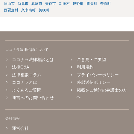
津山市
新見市
真庭市
美作市
新庄村
鏡野町
勝央町
奈義町
西粟倉村
久米南町
美咲町
ココナラ法律相談について
ココナラ法律相談とは
ご意見・ご要望
法律Q&A
利用規約
法律相談コラム
プライバシーポリシー
ココナラとは
外部送信ポリシー
よくあるご質問
掲載をご検討の弁護士の方
へ
運営へのお問い合わせ
会社情報
運営会社