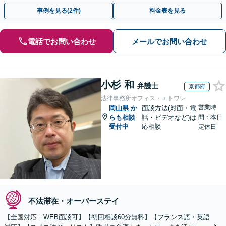
事例を見る(2件)
料金表を見る
電話でお問い合わせ
メールでお問い合わせ
小杉 和
弁護士
京都府
法律事務所オフィス・エトワレ
営業時
岡山県
か
面談方法(対面・電
らも相談
話・ビデオなど)は
間：本日
受付中
応相談
定休日
不法滞在・オーバーステイ
【全国対応｜WEB面談可】【初回相談60分無料】【フランス語・英語