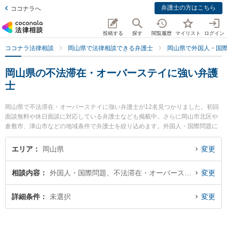
弁護士の方はこちら
ココナラへ
投稿する
探す
閲覧履歴
マイリスト
ログイン
ココナラ法律相談
岡山県で法律相談できる弁護士
岡山県で外国人・国
岡山県の不法滞在・オーバーステイに強い弁護
士
岡山県で不法滞在・オーバーステイに強い弁護士が12名見つかりました。初回
面談無料や休日面談に対応している弁護士なども掲載中。さらに岡山市北区や
倉敷市、津山市などの地域条件で弁護士を絞り込めます。外国人・国際問題に
関係する国際離婚やハーグ条約、国際結婚等の細かな分野での絞り込み検索も
でき便利です。特に岡山南法律事務所の安井 健二弁護士や弁護士法人山本・坪
エリア
岡山県
変更
井綜合法律事務所 岡山オフィスの坪井 智之弁護士、中岡・安彦法律事務所の中
岡 宏文弁護士のプロフィール情報や弁護士費用、強みなどが注目されていま
相談内容
外国人・国際問題、不法滞在・オーバーステイ
変更
す。『岡山県で土日や夜間に発生した不法滞在・オーバーステイのトラブルを
今すぐに弁護士に相談したい』『不法滞在・オーバーステイのトラブル解決の
実績豊富な近くの弁護士を検索したい』『初回相談無料で不法滞在・オーバー
詳細条件
未選択
変更
ステイを法律相談できる岡山県内の弁護士に相談予約したい』などでお困りの
相談者さんにおすすめです。