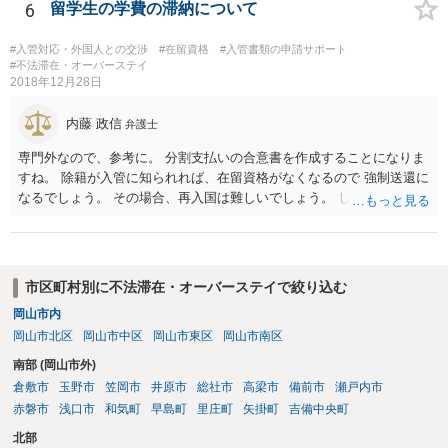
ろですね。
6
留学生の学費の滞納について
#入管対応・外国人との交渉
#在留資格
#入管書類の申請サポート
#不法滞在・オーバーステイ
2018年12月28日
内藤 政信
弁護士
専門外なので、参考に。 分割支払いの合意書を作成することになりま
すね。 除籍が入管に知られれば、在留資格がなくなるので 強制送還に
なるでしょう。 その場合、再入国は難しいでしょう。 したがって、結
婚ビザに変更を考えているのでしょう。 ビザの変更も、除籍だと難し
いように思いますね。
市区町村別に不法滞在・オーバーステイで絞り込む
岡山市内
岡山市北区
岡山市中区
岡山市東区
岡山市南区
南部 (岡山市外)
倉敷市
玉野市
笠岡市
井原市
総社市
高梁市
備前市
瀬戸内市
赤磐市
浅口市
和気町
早島町
里庄町
矢掛町
吉備中央町
北部