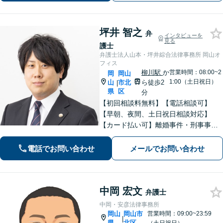
坪井 智之
弁
インタビューを
見る
護士
弁護士法人山本・坪井綜合法律事務所 岡山オ
フィス
柳川駅
か
営業時間：08:00~2
岡
岡山
1:00（土日祝日）
山
市北
ら徒歩2
|
県
区
分
【初回相談料無料】【電話相談可】
【早朝、夜間、土日祝日相談対応】
【カード払い可】離婚事件・刑事事
件・交通事故の専門弁護士があなたの
お悩みを解決いたします。一人で悩ま
電話でお問い合わせ
メールでお問い合わせ
ずに新たな一歩をわたしたちと。
中岡 宏文
弁護士
中岡・安彦法律事務所
岡山
岡山市
営業時間：09:00~23:59
|
県
北区