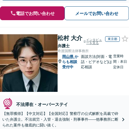
電話でお問い合わせ
メールでお問い合わせ
松村 大介
東京都
インタビュ
ーを見る
弁護士
舟渡国際法律事務所
営業時
岡山県
か
面談方法(対面・電
らも相談
話・ビデオなど)は
間：本日
受付中
応相談
定休日
不法滞在・オーバーステイ
【無罪獲得】【中文対応】【全国対応】警察庁の公式解釈を高裁で砕
いた弁護士。不法就労・入管・退去強制・刑事事件——他事務所に断
られた案件も徹底的に闘い抜く。