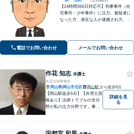
（土日祝日）
【24時間365日対応可】刑事事件（在
宅事件・少年事件）に注力。被疑者に
なった方、身近な人が逮捕され方、す
ぐにご相談ください。刑事事件はスピ
ード勝負、初回の接見は即時駆けつけ
ます。事件解決後のアフターケアもい
たします。
電話でお問い合わせ
メールでお問い合わせ
作花 知志
弁護士
作花法律事務所
岡山県
岡山市北区
岡山駅
から徒歩5分
|
【岡山駅徒歩5分】【弁理士資
詳細を見
格あり】法律トラブルの全分
る
野が私の注力分野です。事務
所の理念は、ご相談の後には
心の中に花が咲いたようにな
っていただけること。【法テ
宇都宮 和馬
ラス対応】【後払い対応】