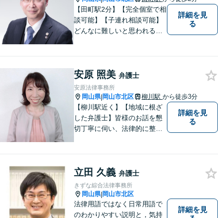
【田町駅2分】【完全個室で相
詳細を見
談可能】【子連れ相談可能】
る
どんなに難しいと思われる案
件でも、あきらめずに解決策
を探していきたいと考えてい
ます。トラブルに巻き込まれ
安原 照美
ている皆さまの現状を良い方
弁護士
向に変化させることができる
安原法律事務所
ように全力を尽くします。
岡山県
岡山市北区
柳川駅
から徒歩3分
|
【柳川駅近く】【地域に根ざ
詳細を見
した弁護士】皆様のお話を懇
る
切丁寧に伺い、法律的に整理
して、わかりやすい言葉でご
説明いたします。【24時間予
約受付可】皆様方のお悩みが
立田 久義
少しでも解決されますよう，
弁護士
誠心誠意努力いたす所存で
きずな綜合法律事務所
す。皆様方のご来所をお待ち
岡山県
岡山市北区
|
しております。
法律用語ではなく日常用語で
詳細を見
のわかりやすい説明と，気持