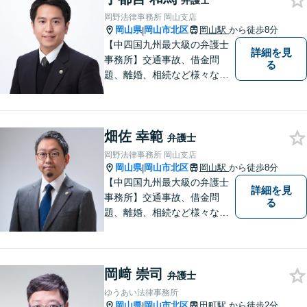
弁護士
【日弁連国際人権問題委員会
岡野法律事務所 岡山支店
所属】お困りの方は、お気軽
岡山県
岡山市北区
岡山駅
から徒歩8分
|
にご相談下さい。
【中四国九州最大級の弁護士
詳細を見
事務所】交通事故、借金問
る
題、離婚、相続など様々な問
題について、「何度でも無
料」の相談を行っています！
まずはお気軽にご相談くださ
畑佐 幸範
い！
弁護士
岡野法律事務所 岡山支店
岡山県
岡山市北区
岡山駅
から徒歩8分
|
【中四国九州最大級の弁護士
詳細を見
事務所】交通事故、借金問
る
題、離婚、相続など様々な問
題について、「何度でも無
料」の相談を行っています！
まずはお気軽にご相談くださ
岡﨑 崇司
い！
弁護士
ゆうあい法律事務所
岡山県
岡山市北区
田町駅
から徒歩2分
|