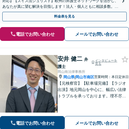
対応】【スイス法ジュリスト】欧州の弁護士ネットワークを活かし、
あなたが真に望む解決を目指します！法人・個人ともに相談多数。細
やかな連絡と粘り強い交渉を徹底【休日・夜間相談可】
料金表を見る
電話でお問い合わせ
メールでお問い合わせ
安井 健二
弁
インタビューを
見る
護士
岡山南法律事務所
岡山県
岡山市南区
営業時間：本日定休日
|
【元検察官】【駐車場完備】【ラジオ
出演】地元岡山を中心に、幅広い法律
トラブルを承っております。理不尽な
思いをされている方が「明るい未来」
を歩んでいけるよう、親切丁寧にサポ
ートいたします。お困りの方はお早め
にご相談ください【WEB面談｜夜間面
電話でお問い合わせ
メールでお問い合わせ
談可】