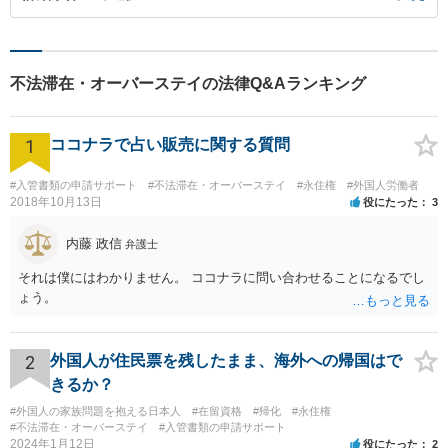
不法滞在・オーバーステイの法律Q&Aランキング
1
ココナラで占い販売に関する質問
#入管書類の申請サポート
#不法滞在・オーバーステイ
#永住権
#外国人労働者
2018年10月13日
役にたった
3
内藤 政信
弁護士
それは僕にはわかりません。 ココナラに問い合わせることになるでし
ょう。
2
外国人が住民票を残したまま、海外への帰国はで
きるか？
#外国人の家族問題を抱える日本人
#在留資格
#帰化
#永住権
#不法滞在・オーバーステイ
#入管書類の申請サポート
2024年1月12日
役にたった
2