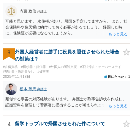
内藤 政信
弁護士
可能と思います。 永住権があり、帰国を予定してますから。 また、社
会保険料や住民税は納付しておく必要があるでしょう。 帰国した時
に、保険証が必要になるでしょうから。
3
外国人経営者に勝手に役員を退任させられた場合
の対策は？
#在留資格
#横領罪・背任罪
#外国人の訴訟支援
#不法滞在・オーバーステイ
#契約書・借用書なし
#被害者
2025年11月18日
役にたった
1
松本 翔馬
弁護士
類似する事案の対応経験があります。 弁護士が刑事告訴状を作成し、
証拠資料を整理して警察署に提出することが考えられます。
4
留学トラブルで帰国させられた件について