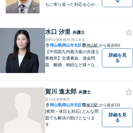
る
ちに寄り添った対応を心がけ
ています。
水口 汐里
弁護士
岡野法律事務所 岡山支店
岡山県
岡山市北区
岡山駅
から徒歩8分
|
【中四国九州最大級の弁護士
詳細を見
事務所】交通事故、借金問
る
題、離婚、相続など様々な問
題について、「何度でも無
料」の相談を行っています！
まずはお気軽にご相談くださ
賀川 進太郎
い！
弁護士
賀川法律事務所
岡山県
岡山市北区
柳川駅
から徒歩1分
|
[夜間・休日も対応] どんな問
詳細を見
題でも解決の助けとなりま
る
す。