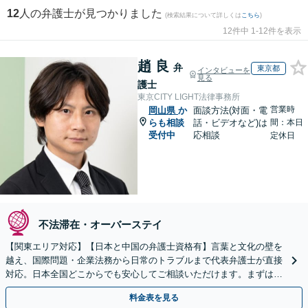
12
人の弁護士が見つかりました
(検索結果について詳しくは
こちら
)
12件中 1-12件を表示
趙 良
弁
東京都
インタビューを
見る
護士
東京CITY LIGHT法律事務所
営業時
岡山県
か
面談方法(対面・電
らも相談
話・ビデオなど)は
間：本日
受付中
応相談
定休日
不法滞在・オーバーステイ
【関東エリア対応】【日本と中国の弁護士資格有】言葉と文化の壁を
越え、国際問題・企業法務から日常のトラブルまで代表弁護士が直接
対応。日本全国どこからでも安心してご相談いただけます。まずは一
歩を踏み出してみませんか。【初回相談無料】
料金表を見る