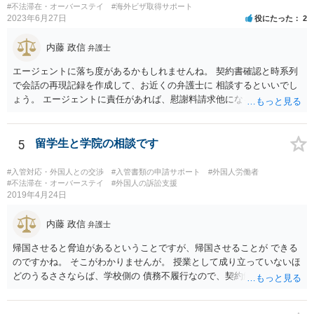
#不法滞在・オーバーステイ
#海外ビザ取得サポート
2023年6月27日
役にたった
2
内藤 政信
弁護士
エージェントに落ち度があるかもしれませんね。 契約書確認と時系列
で会話の再現記録を作成して、お近くの弁護士に 相談するといいでし
ょう。 エージェントに責任があれば、慰謝料請求他になるでしょう。
5
留学生と学院の相談です
#入管対応・外国人との交渉
#入管書類の申請サポート
#外国人労働者
#不法滞在・オーバーステイ
#外国人の訴訟支援
2019年4月24日
内藤 政信
弁護士
帰国させると脅迫があるということですが、帰国させることが できる
のですかね。 そこがわかりませんが。 授業として成り立っていないほ
どのうるささならば、学校側の 債務不履行なので、契約解除、あるい
は授業料減額の請求 も可能であろと思いますね。 学校側の出方によっ
て、在留資格に問題が出るといけません から、その点が気になるとこ