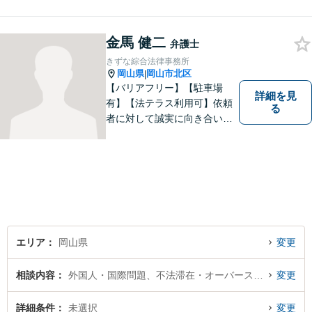
金馬 健二
弁護士
きずな綜合法律事務所
岡山県
岡山市北区
|
【バリアフリー】【駐車場
詳細を見
有】【法テラス利用可】依頼
る
者に対して誠実に向き合い、
寄り添うことを心がけており
ます。 どんなときでもすぐに
案件に取り掛かることができ
るように準備していますので
お気軽にご相談ください。
エリア
岡山県
変更
相談内容
外国人・国際問題、不法滞在・オーバーステイ
変更
詳細条件
未選択
変更