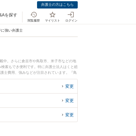
弁護士の方はこちら
&Aを探す
閲覧履歴
マイリスト
ログイン
ジに強い弁護士
掲載中。さらに倉吉市や鳥取市、米子市などの地
み検索もでき便利です。特に弁護士法人はくと総
弁護士費用、強みなどが注目されています。『鳥
ブルのトラブル解決の実績豊富な近くの弁護士を
の相談者さんにおすすめです。
変更
変更
変更