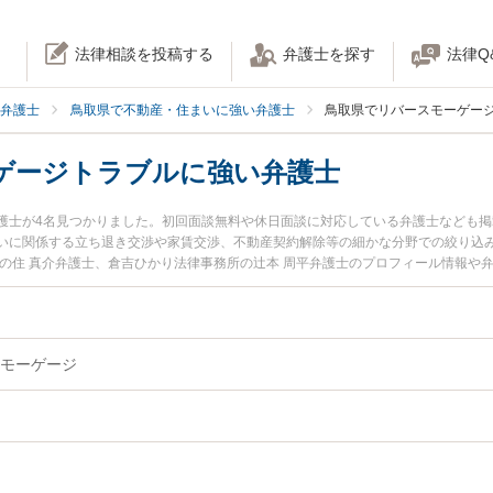
法律相談を投稿する
弁護士を探す
法律Q
弁護士
鳥取県で不動産・住まいに強い弁護士
鳥取県でリバースモーゲー
ゲージトラブルに強い弁護士
護士が4名見つかりました。初回面談無料や休日面談に対応している弁護士なども
いに関係する立ち退き交渉や家賃交渉、不動産契約解除等の細かな分野での絞り込
所の住 真介弁護士、倉吉ひかり法律事務所の辻本 周平弁護士のプロフィール情報や
ジトラブルのトラブルを今すぐに弁護士に相談したい』『リバースモーゲージトラ
ージトラブルを法律相談できる鳥取県内の弁護士に相談予約したい』などでお困り
モーゲージ