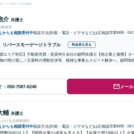
果について詳しくは
こちら
)
信介
弁護士
律事務所
県
からも相談受付中
面談方法(対面・電話・ビデオなど)は応相談
営業時間：09:0
リバースモーゲージトラブル
料金表を見る
国エリア対応】不動産売買・賃貸仲介会社の顧問弁護士【他士業と連携】オ
物の明け渡し／立退料の増額交渉等、複雑な事案もスピード解決へ。顧問契
せ
メール
大輔
弁護士
人かける法律事務所
県
からも相談受付中
面談方法(対面・電話・ビデオなど)は応相談
営業時間：09:3
問数50社以上】【関西企業の成長を支える】【弁護士歴18年以上】企