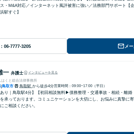
ス・M&A対応／インターネット風評被害に強い／法務部門サポート【
浜駅すぐ】
メー
雄一
弁護士
インタビューを見る
人はくと総合法律事務所
県
鳥取市
鳥取駅
から徒歩4分
営業時間：09:00~17:00（平日）
|
あり｜鳥取駅4分】【初回相談無料▶︎債務整理・交通事故・相続・離婚
を承っております。コミュニケーションを大切にし、お悩みに真摯に寄
にご相談ください。