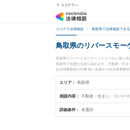
ココナラへ
ココナラ法律相談
鳥取県で法律相談できる
鳥取県のリバースモー
鳥取県でリバースモーゲージトラブルに強い弁
域条件で弁護士を絞り込めます。不動産・住ま
合法律事務所の中﨑 雄一弁護士や住法律事務
取県で土日や夜間に発生したリバースモーゲー
検索したい』『初回相談無料でリバースモーゲ
エリア
鳥取県
相談内容
不動産・住まい、リバース
詳細条件
未選択