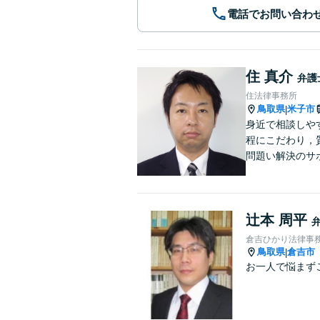
電話でお問い合わ
住 真介
弁護
住法律事務所
鳥取県
米子市
|
身近で相談しや
程にこだわり，
問題い解決のサ
辻本 周平
倉吉ひかり法律事
鳥取県
倉吉市
|
お一人で悩まず