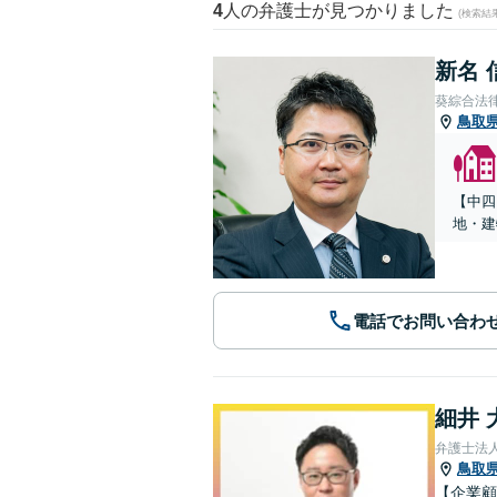
4
人の弁護士が見つかりました
(検索結
新名 
葵綜合法
鳥取
【中四
地・建
電話でお問い合わ
細井 
弁護士法
鳥取
【企業顧