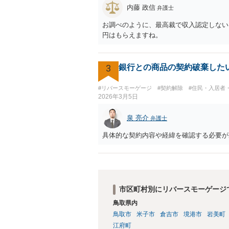
内藤 政信
弁護士
お調べのように、最高裁で収入認定しない
円はもらえますね。
3
銀行との商品の契約破棄した
#リバースモーゲージ
#契約解除
#住民・入居者
2026年3月5日
泉 亮介
弁護士
具体的な契約内容や経緯を確認する必要が
市区町村別にリバースモーゲージ
鳥取県内
鳥取市
米子市
倉吉市
境港市
岩美町
江府町