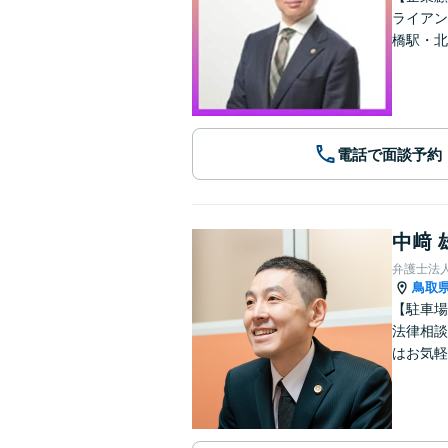
ライアン
橋駅・北
電話で面談予約
中﨑 
弁護士法
鳥取
【駐車場
法律相談
はお気軽