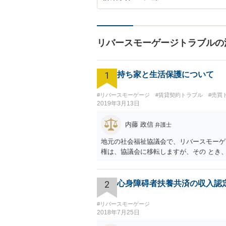
リバースモーゲージトラブルの
1
持ち家と生活保護について
#リバースモーゲージ
#賃貸契約トラブル
#売買
2019年3月13日
内藤 政信
弁護士
地元の社会福祉協議会で、リバースモーゲ
権は、協議会に移転しますが、その とき
2
心身障碍者扶養共済の収入認
#リバースモーゲージ
2018年7月25日