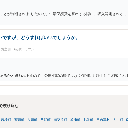
ことが判断されま したので、生活保護費を算出する際に、収入認定されること
いですが、どうすればいいでしょうか。
・買主側
#売買トラブル
あるかと思われますので、公開相談の場ではなく個別に弁護士にご相談され
で絞り込む
若桜町
智頭町
八頭町
三朝町
湯梨浜町
琴浦町
北栄町
日吉津村
大山町