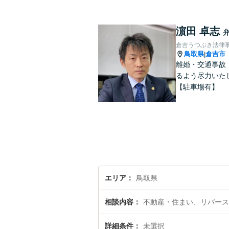
濵田 卓志
倉吉うつぶき法律
鳥取県
倉吉市
|
離婚・交通事故
るよう尽力いた
【駐車場有】
エリア
鳥取県
相談内容
不動産・住まい、リバース
詳細条件
未選択