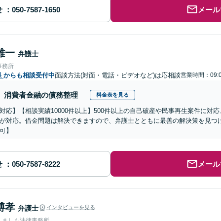
せ
メール
雄一
弁護士
事務所
県
からも相談受付中
面談方法(対面・電話・ビデオなど)は応相談
営業時間：09:
消費者金融の債務整理
料金表を見る
対応】【相談実績10000件以上】500件以上の自己破産や民事再生案件に対
が対応。借金問題は解決できますので、弁護士とともに最善の解決策を見つ
可】
せ
メール
博孝
弁護士
インタビューを見る
人ましも法律事務所