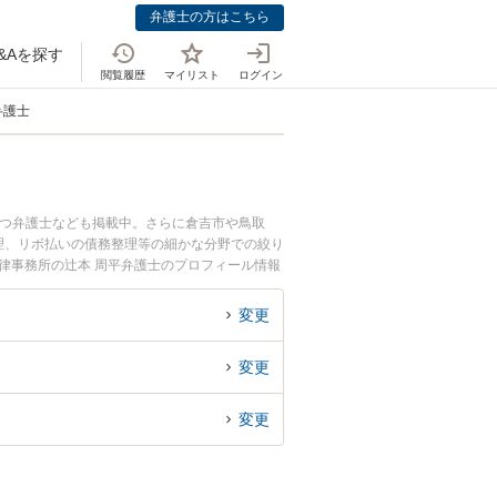
弁護士の方はこちら
&Aを探す
閲覧履歴
マイリスト
ログイン
弁護士
持つ弁護士なども掲載中。さらに倉吉市や鳥取
理、リボ払いの債務整理等の細かな分野での絞り
律事務所の辻本 周平弁護士のプロフィール情報
士に相談したい』『消費者金融の債務整理のトラ
相談予約したい』などでお困りの相談者さんにお
変更
変更
変更