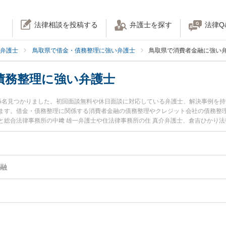
法律相談を投稿する
弁護士を探す
法律Q
弁護士
鳥取県で借金・債務整理に強い弁護士
鳥取県で消費者金融に強い
債務整理に強い弁護士
5名見つかりました。初回面談無料や休日面談に対応している弁護士、解決事例を
ます。借金・債務整理に関係する消費者金融の債務整理やクレジット会社の債務整
と総合法律事務所の中﨑 雄一弁護士や住法律事務所の住 真介弁護士、倉吉ひかり法
『鳥取県で土日や夜間に発生した消費者金融の債務整理のトラブルを今すぐに弁護
い』『初回相談無料で消費者金融の債務整理を法律相談できる鳥取県内の弁護士に
融