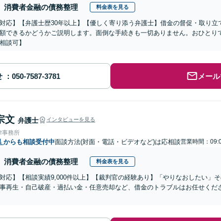
消費者金融の債務整理
料金表を見る
対応】【弁護士歴30年以上】【優しく寄り添う弁護士】借金の督促・取り立
額できるかどうかご説明します。面倒な手続きも一切ありません。おひとり
相談可】
せ
メール
宗文
弁護士
インタビューを見る
律事務所
県
からも相談受付中
面談方法(対面・電話・ビデオなど)は応相談
営業時間：09:
消費者金融の債務整理
料金表を見る
対応】【相談実績9,000件以上】【裁判官の経験あり】「やりなおしたい」
事再生・自己破産・過払い金・任意売却など、借金のトラブルはお任せくだ