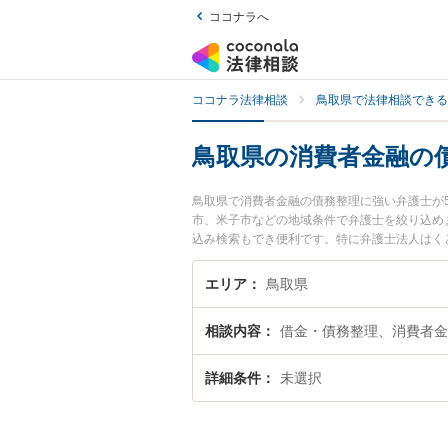
ココナラへ
ココナラ法律相談
鳥取県で法律相談できる
鳥取県の消費者金融の
鳥取県で消費者金融の債務整理に強い弁護士が
市、米子市などの地域条件で弁護士を絞り込め
込み検索もでき便利です。特に弁護士法人はく
や弁護士費用、強みなどが注目されています。
ブル解決の実績豊富な近くの弁護士を検索した
エリア
鳥取県
すすめです。
相談内容
借金・債務整理、消費者金
詳細条件
未選択