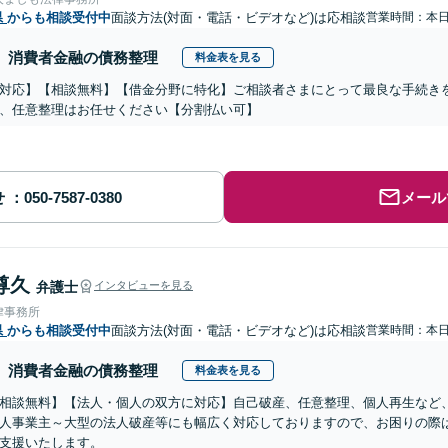
県
からも相談受付中
面談方法(対面・電話・ビデオなど)は応相談
営業時間：本
消費者金融の債務整理
料金表を見る
対応】【相談無料】【借金分野に特化】ご相談者さまにとって最良な手続き
、任意整理はお任せください【分割払い可】
せ
メール
尊久
弁護士
インタビューを見る
律事務所
県
からも相談受付中
面談方法(対面・電話・ビデオなど)は応相談
営業時間：本
消費者金融の債務整理
料金表を見る
相談無料】【法人・個人の双方に対応】自己破産、任意整理、個人再生など
人事業主～大型の法人破産等にも幅広く対応しておりますので、お困りの際
支援いたします。