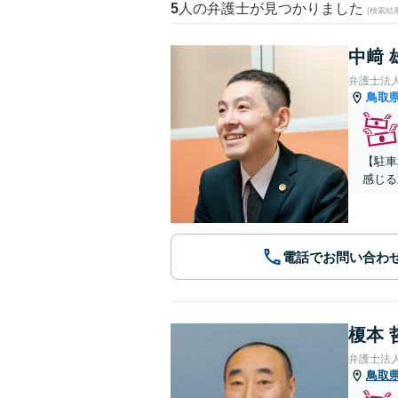
5
人の弁護士が見つかりました
(検索結
中﨑 
弁護士法
鳥取
【駐車
感じる
電話でお問い合わ
榎本 
弁護士法
鳥取