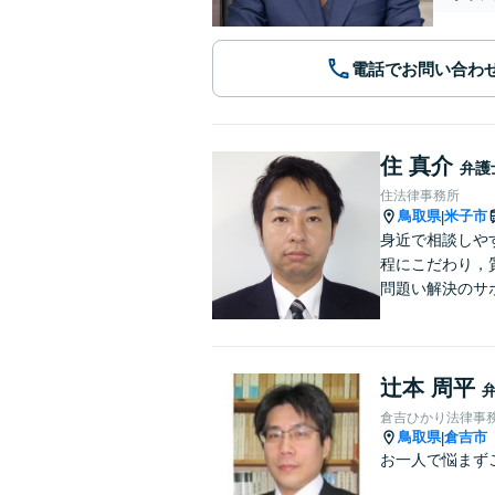
電話でお問い合わ
住 真介
弁護
住法律事務所
鳥取県
米子市
|
身近で相談しや
程にこだわり，
問題い解決のサ
辻本 周平
倉吉ひかり法律事
鳥取県
倉吉市
|
お一人で悩まず