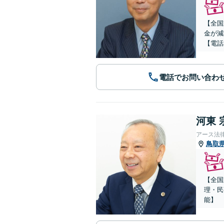
【全国
金が減
【電話
電話でお問い合わ
河東 
アース法
鳥取
【全国
理・民
能】