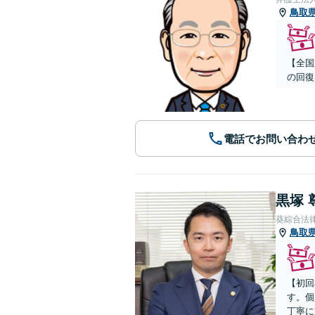
鳥取
【全国
の回復
電話でお問い合わ
黒塚 
葵綜合法
鳥取
【初回
す。個
丁寧に