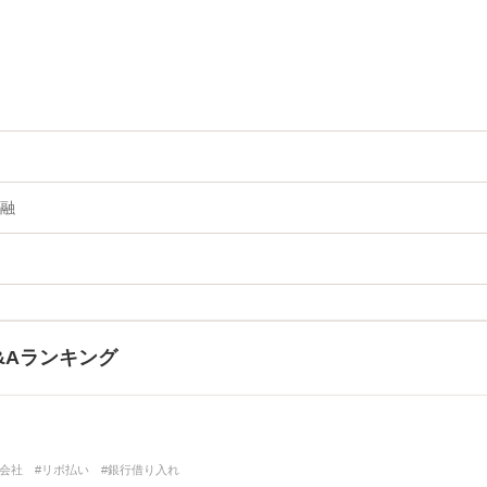
融
&Aランキング
ト会社
#リボ払い
#銀行借り入れ