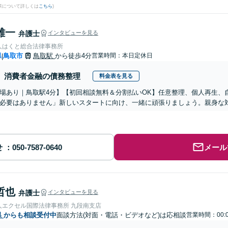
果について詳しくは
こちら
)
雄一
弁護士
インタビューを見る
人はくと総合法律事務所
県
鳥取市
鳥取駅
から徒歩4分
営業時間：本日定休日
|
消費者金融の債務整理
料金表を見る
場あり｜鳥取駅4分】【初回相談無料＆分割払いOK】任意整理、個人再生、
必要はありません」新しいスタートに向け、一緒に頑張りましょう。親身な
せ
メール
哲也
弁護士
インタビューを見る
人エクセル国際法律事務所 九段南支店
県
からも相談受付中
面談方法(対面・電話・ビデオなど)は応相談
営業時間：00: