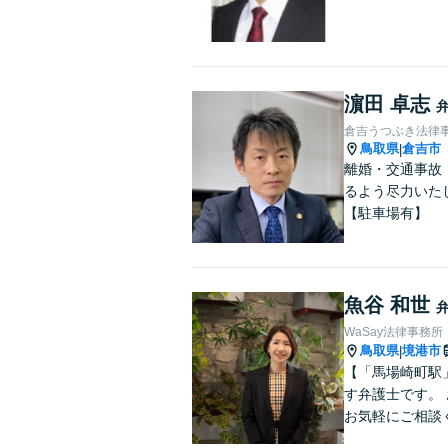
濵田 卓志
倉吉うつぶき法律
鳥取県
倉吉市
|
離婚・交通事故
るよう尽力いた
【駐車場有】
魚谷 和世
WaSay法律事務所
鳥取県
境港市
|
【「馬場崎町駅
す弁護士です。
お気軽にご相談