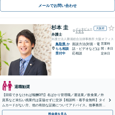
メールでお問い合わせ
杉本 圭
大阪府
インタビュー
を見る
弁護士
弁護士法人勝浦総合法律事務所 大阪オフィス
営業時
鳥取県
か
面談方法(対面・電
らも相談
話・ビデオなど)は
間：本日
受付中
応相談
定休日
退職勧奨
【回収できなければ報酬0円】名ばかり管理職／運送業／飲食業／外
資系など未払い残業代は妥協せずに交渉【相談料・着手金無料】タイ
ムカードがない方、他の有効な証拠についてアドバイス。他事務所で
断られた方もご相談ください。あなたの権利を守ります！
料金表を見る