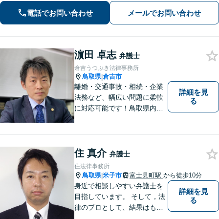
ュニケーションを大切にし、お悩みに
電話でお問い合わせ
メールでお問い合わせ
真摯に寄り添います。どんな些細なこ
とでもまずはお気軽にご相談くださ
い。
濵田 卓志
弁護士
倉吉うつぶき法律事務所
鳥取県
倉吉市
|
離婚・交通事故・相続・企業
詳細を見
法務など、幅広い問題に柔軟
る
に対応可能です！鳥取県内の
皆さまのお役に立てるよう尽
力いたします。「こんな相談
をしてもいいのか」と迷われ
ている方も、お気軽にご相談
住 真介
弁護士
ください！【駐車場有】
住法律事務所
鳥取県
米子市
富士見町駅
から徒歩10分
|
身近で相談しやすい弁護士を
詳細を見
目指しています。 そして，法
る
律のプロとして、結果はもち
ろん，解決に至る過程にこだ