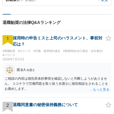
退職勧奨の法律Q&Aランキング
1
採用時の申告ミスと上司のハラスメント、事前対
応は？
#退職勧奨
#セクハラ
#労働・雇用契約違反
#退職理由(自己都合・会社都合)
#パワハラ
2026年7月31日
匿名A
弁護士
ご相談の内容は個別具体的事情を確認しないと判断しようがありませ
ん。 ココナラで労働問題を取り扱う弁護士に個別相談をされることを
お薦めします。
2
退職同意書の秘密保持義務について