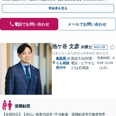
なアドバイスに注力【夜間・休日対応】【岡山駅10分】
料金表を見る
電話でお問い合わせ
メールでお問い合わせ
池ケ谷 文彦
弁護士
神奈川県
弁護士法人東京新宿法律事務所 横浜支店
営業時間：0
鳥取県
か
面談方法(対面・
らも相談
電話・ビデオな
9:00~21:00
受付中
ど)は応相談
（土日）
退職勧奨
【全国対応】【未払い残業代請求 /不当解雇、退職勧奨等労働者側専