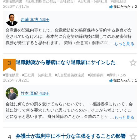
#退職誓約書
#退職理由(自己都合・会社都合)
#正社員・契約社員
#退職勧奨
2026年7月17日
役にたった
2
西浦 嘉博
弁護士
合意書の記載内容として、合意締結前の秘密保持を誓約する趣旨が含
意されていなければ、基本的に合意契約締結後に関してのみ秘密保持
義務が発生すると思われます。 契約（合意書）解釈の問題ですので、
内容を精査されてみてください。 より詳細についてお聞きになりたい
場合、最寄りの法律事務所で相談されることを検討ください。
3
退職勧奨から鬱病になり退職届にサインした
#退職勧奨
#正社員・契約社員
#安全配慮義務違反
#労働審判
#職場いじめ
2026年7月22日
役にたった
1
竹本 真紀
弁護士
会社に何らかの罰を受けてもらいたいです。 →相談者様において，会
社に対して何を要求したいと思っているのか，そこから考えていくこ
とになると思います。 身分関係のことか，金銭のことか，会社自体に
対するものか… その点もまだ判然とされていない，どうしてらよいか
わからない，そういう状態なのであれば，その点を検討していくこと
から始めるのがよいと思います。
4
弁護士が裁判中に不十分な主張をすることの影響