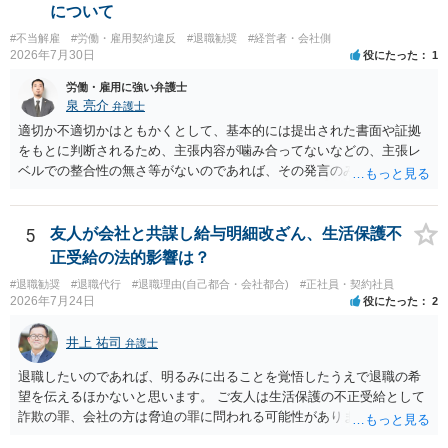
について
#不当解雇
#労働・雇用契約違反
#退職勧奨
#経営者・会社側
2026年7月30日
役にたった
1
労働・雇用に強い弁護士
泉 亮介
弁護士
適切か不適切かはともかくとして、基本的には提出された書面や証拠
をもとに判断されるため、主張内容が噛み合ってないなどの、主張レ
ベルでの整合性の無さ等がないのであれば、その発言のみで大きく不
利になるということはないように思われます。
5
友人が会社と共謀し給与明細改ざん、生活保護不
正受給の法的影響は？
#退職勧奨
#退職代行
#退職理由(自己都合・会社都合)
#正社員・契約社員
2026年7月24日
役にたった
2
井上 祐司
弁護士
退職したいのであれば、明るみに出ることを覚悟したうえで退職の希
望を伝えるほかないと思います。 ご友人は生活保護の不正受給として
詐欺の罪、会社の方は脅迫の罪に問われる可能性がありますが、感覚
としては後者は不問にされる場合が多いと思います。 逮捕されるかど