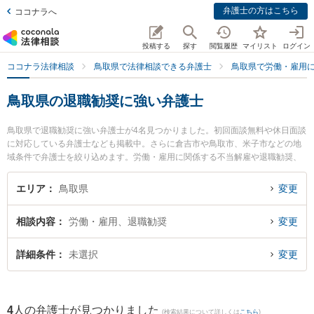
弁護士の方はこちら
ココナラへ
投稿する
探す
閲覧履歴
マイリスト
ログイン
ココナラ法律相談
鳥取県で法律相談できる弁護士
鳥取県で労働・雇用
鳥取県の退職勧奨に強い弁護士
鳥取県で退職勧奨に強い弁護士が4名見つかりました。初回面談無料や休日面談
に対応している弁護士なども掲載中。さらに倉吉市や鳥取市、米子市などの地
域条件で弁護士を絞り込めます。労働・雇用に関係する不当解雇や退職勧奨、
内定取消等の細かな分野での絞り込み検索もでき便利です。特に弁護士法人は
くと総合法律事務所の中﨑 雄一弁護士や倉吉うつぶき法律事務所の濵田 卓志弁
エリア
鳥取県
変更
護士、住法律事務所の住 真介弁護士のプロフィール情報や弁護士費用、強みな
どが注目されています。『鳥取県で土日や夜間に発生した退職勧奨のトラブル
相談内容
労働・雇用、退職勧奨
変更
を今すぐに弁護士に相談したい』『退職勧奨のトラブル解決の実績豊富な近く
の弁護士を検索したい』『初回相談無料で退職勧奨を法律相談できる鳥取県内
の弁護士に相談予約したい』などでお困りの相談者さんにおすすめです。
詳細条件
未選択
変更
4
人の弁護士が見つかりました
(検索結果について詳しくは
こちら
)