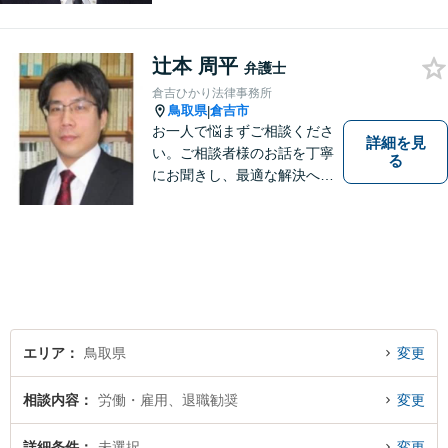
わり，質の高いサービスを提
供します。 また，相談者様、
辻本 周平
依頼者様の心を理解し，寄り
弁護士
添いながら問題い解決のサポ
倉吉ひかり法律事務所
ートを心がけています。
鳥取県
倉吉市
|
お一人で悩まずご相談くださ
詳細を見
い。ご相談者様のお話を丁寧
る
にお聞きし、最適な解決へと
導きます。
エリア
鳥取県
変更
相談内容
労働・雇用、退職勧奨
変更
詳細条件
未選択
変更