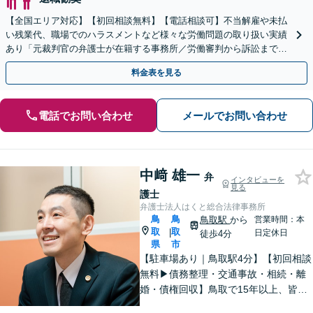
【全国エリア対応】【初回相談無料】【電話相談可】不当解雇や未払
い残業代、職場でのハラスメントなど様々な労働問題の取り扱い実績
あり「元裁判官の弁護士が在籍する事務所／労働審判から訴訟まで、
裁判官経験を活かした最適な戦略を立案」
料金表を見る
電話でお問い合わせ
メールでお問い合わせ
中﨑 雄一
弁
インタビューを
見る
護士
弁護士法人はくと総合法律事務所
鳥
鳥
鳥取駅
から
営業時間：本
取
取
|
日定休日
徒歩4分
県
市
【駐車場あり｜鳥取駅4分】【初回相談
無料▶︎債務整理・交通事故・相続・離
婚・債権回収】鳥取で15年以上、皆さ
まの法律相談を承っております。コミ