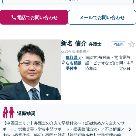
電話でお問い合わせ
メールでお問い合わせ
新名 信介
弁護士
岡山県
葵綜合法律事務所
営業時
鳥取県
か
面談方法(対面・電
らも相談
話・ビデオなど)は
間：本日
受付中
応相談
定休日
退職勧奨
【中四国エリア】弁護士の介入で早期解決へ！証拠集めから全力でサ
ポート。労働災害（労災申請サポート・損害賠償請求）／不当解雇／
未払い残業代等、幅広い問題に対応【顧問経験多数】労務管理の的確