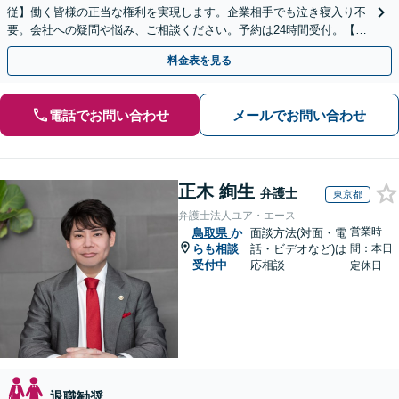
従】働く皆様の正当な権利を実現します。企業相手でも泣き寝入り不
要。会社への疑問や悩み、ご相談ください。予約は24時間受付。【初
回面談無料】【夜間・休日対応可】
料金表を見る
電話でお問い合わせ
メールでお問い合わせ
正木 絢生
弁護士
東京都
弁護士法人ユア・エース
営業時
鳥取県
か
面談方法(対面・電
らも相談
話・ビデオなど)は
間：本日
受付中
応相談
定休日
退職勧奨