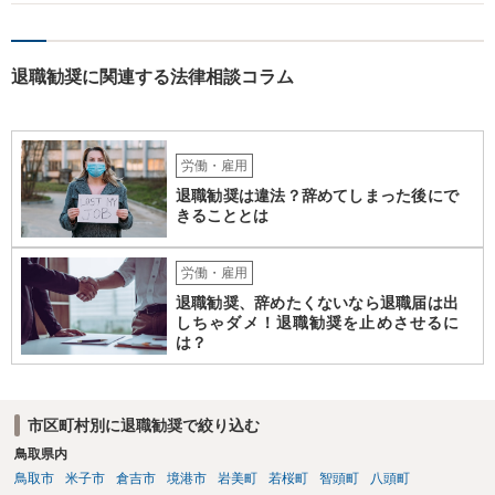
うかはケースバイケースです。
退職勧奨に関連する法律相談コラム
労働・雇用
退職勧奨は違法？辞めてしまった後にで
きることとは
労働・雇用
退職勧奨、辞めたくないなら退職届は出
しちゃダメ！退職勧奨を止めさせるに
は？
市区町村別に退職勧奨で絞り込む
鳥取県内
鳥取市
米子市
倉吉市
境港市
岩美町
若桜町
智頭町
八頭町