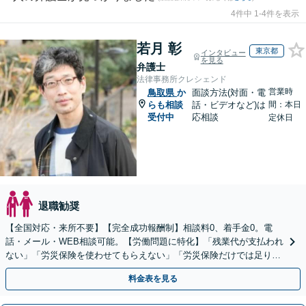
4件中 1-4件を表示
若月 彰
東京都
インタビュー
を見る
弁護士
法律事務所クレシェンド
営業時
鳥取県
か
面談方法(対面・電
らも相談
話・ビデオなど)は
間：本日
受付中
応相談
定休日
退職勧奨
【全国対応・来所不要】【完全成功報酬制】相談料0、着手金0。電
話・メール・WEB相談可能。【労働問題に特化】「残業代が支払われ
ない」「労災保険を使わせてもらえない」「労災保険だけでは足りな
い。損害賠償請求したい」など労働問題はお任せを。
料金表を見る