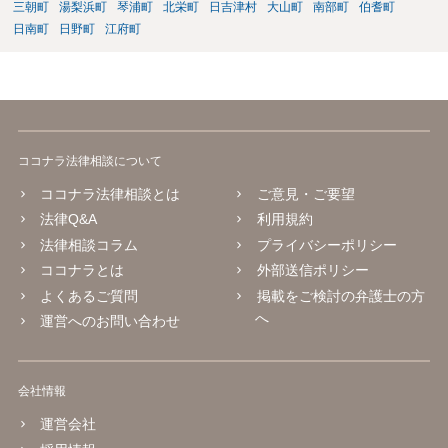
三朝町
湯梨浜町
琴浦町
北栄町
日吉津村
大山町
南部町
伯耆町
日南町
日野町
江府町
ココナラ法律相談について
ココナラ法律相談とは
ご意見・ご要望
法律Q&A
利用規約
法律相談コラム
プライバシーポリシー
ココナラとは
外部送信ポリシー
よくあるご質問
掲載をご検討の弁護士の方
へ
運営へのお問い合わせ
会社情報
運営会社