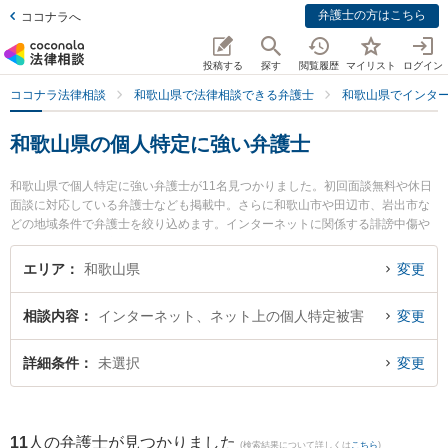
弁護士の方はこちら
ココナラへ
投稿する
探す
閲覧履歴
マイリスト
ログイン
ココナラ法律相談
和歌山県で法律相談できる弁護士
和歌山県でインタ
和歌山県の個人特定に強い弁護士
和歌山県で個人特定に強い弁護士が11名見つかりました。初回面談無料や休日
面談に対応している弁護士なども掲載中。さらに和歌山市や田辺市、岩出市な
どの地域条件で弁護士を絞り込めます。インターネットに関係する誹謗中傷や
名誉毀損、個人特定等の細かな分野での絞り込み検索もでき便利です。特に虎
ノ門法律経済事務所 和歌山支店の野上 晶平弁護士や佐藤生空法律事務所の佐藤
エリア
和歌山県
変更
生空弁護士、灯か法律事務所の安田 克己弁護士のプロフィール情報や弁護士費
用、強みなどが注目されています。『和歌山県で土日や夜間に発生した個人特
相談内容
インターネット、ネット上の個人特定被害
変更
定のトラブルを今すぐに弁護士に相談したい』『個人特定のトラブル解決の実
績豊富な近くの弁護士を検索したい』『初回相談無料で個人特定を法律相談で
きる和歌山県内の弁護士に相談予約したい』などでお困りの相談者さんにおす
詳細条件
未選択
変更
すめです。
11
人の弁護士が見つかりました
(検索結果について詳しくは
こちら
)