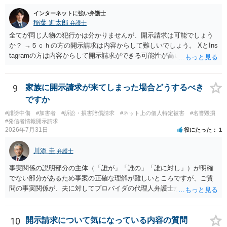
インターネットに強い弁護士
稲葉 進太郎
弁護士
全てが同じ人物の犯行かは分かりませんが、開示請求は可能でしょう
か？ →５ｃｈの方の開示請求は内容からして難しいでしょう。 XとIns
tagramの方は内容からして開示請求ができる可能性が高いでしょう。
ただ、アカウントが削除されていると開示請求は失敗する可能性が高
いでしょう。７月中にアカウントが削除されている場合、今から進め
ても失敗する可能性が高いように思われます。 相手を特定できた場
9
家族に開示請求が来てしまった場合どうするべき
合、相手に全ての弁護士費用を負担させることは可能でしょうか？ →
ですか
訴訟外の交渉で相手方が認めれば負担させることができるでしょう。
#誹謗中傷
#加害者
#訴訟・損害賠償請求
#ネット上の個人特定被害
#名誉毀損
訴訟で判決となった場合は、実際の弁護士費用が認められる場合と認
#発信者情報開示請求
められない場合があり何ともいえないところでしょう。
2026年7月31日
役にたった
1
川添 圭
弁護士
事実関係の説明部分の主体（「誰が」「誰の」「誰に対し」）が明確
でない部分があるため事案の正確な理解が難しいところですが、ご質
問の事実関係が、夫に対してプロバイダの代理人弁護士から発信者情
報開示請求の意見照会が届いたということであれば、いずれは発信者
情報として夫の氏名と住所が開示され、開示請求者（の代理人弁護
士）が、夫に対して内容証明郵便を送ったり訴訟の提起がなされたり
10
開示請求について気になっている内容の質問