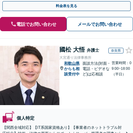
解決に向けて尽力いたします【Web面談OK】
料金表を見る
電話でお問い合わせ
メールでお問い合わせ
國松 大悟
弁護士
奈良県
大宮通り法律事務所
営業時間：0
和歌山県
面談方法(対面・
からも相
電話・ビデオな
9:00~18:00
談受付中
ど)は応相談
（平日）
個人特定
【関西全域対応】【IT系国家資格あり】【事業者のネットトラブル対