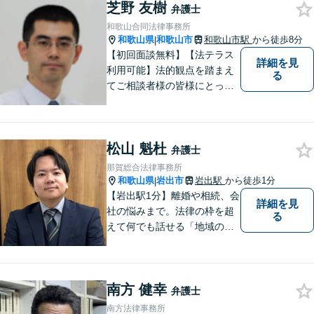
芝野 友樹
日・オンライン相談OK（要予
弁護士
約）｜丁寧な報告とスピード
和歌山合同法律事務所
対応で安心をお届けします
和歌山県
和歌山市
和歌山市駅
から徒歩8分
|
【初回面談無料】【法テラス
詳細を見
利用可能】法的観点を踏まえ
る
てご相談者様の皆様にとって
最良の解決を図ることに常に
心がけています。創設55年を
超える歴史ある事務所です。
松山 魁杜
【当日／夜間／応相談】お悩
弁護士
み事がございましたら、お気
那賀総合法律事務所
軽にご相談下さい。
和歌山県
岩出市
岩出駅
から徒歩1分
|
【岩出駅1分】離婚や相続、会
詳細を見
社の悩みまで。法律の枠を超
る
えて何でも話せる「地域のか
かりつけ弁護士」として、一
歩前へ進む安心を。一つひと
つのご縁を大切に、紀の川市
南方 健幸
育ちの私が丁寧にサポートし
弁護士
ます。【丁寧なヒアリング】
南方法律事務所