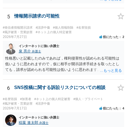
いでしょう。
5
情報開示請求の可能性
#発信者情報開示請求
#誹謗中傷
#個人情報削除
#名誉毀損
#風評被害・営業妨害
#ネット上の個人特定被害
2026年7月27日
役にたった
2
インターネットに強い弁護士
泉 亮介
弁護士
性格悪いと記載したのみであれば，権利侵害性が認められる可能性は
低いように思われますので，仮に相手が開示請求手続きを取ったとし
ても，請求が認められる可能性は低いように思われます。
6
SNS投稿に関する訴訟リスクについての相談
#名誉毀損
#加害者
#ネット上の個人特定被害
#個人・プライベート
#風評被害・営業妨害
#誹謗中傷
2026年7月17日
役にたった
4
インターネットに強い弁護士
稲葉 進太郎
弁護士