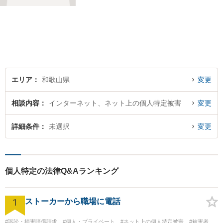
に取り組んでいます。離婚問
題／相続問題／刑事事件／借
金問題／労働問題など、幅広
く対応可能。【地域に根ざし
た弁護士】法律トラブルでお
悩みの方は、お気軽にご相談
ください。
エリア
和歌山県
変更
相談内容
インターネット、ネット上の個人特定被害
変更
詳細条件
未選択
変更
個人特定の法律Q&Aランキング
1
ストーカーから職場に電話
#訴訟・損害賠償請求
#個人・プライベート
#ネット上の個人特定被害
#被害者