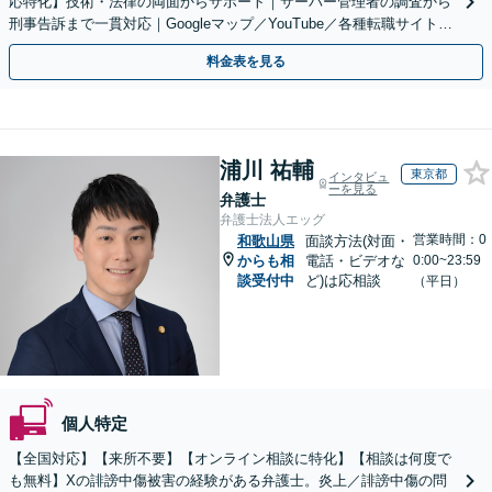
応特化】技術・法律の両面からサポート｜サーバー管理者の調査から
刑事告訴まで一貫対応｜Googleマップ／YouTube／各種転職サイトに
特化
料金表を見る
浦川 祐輔
東京都
インタビュ
ーを見る
弁護士
弁護士法人エッグ
営業時間：0
和歌山県
面談方法(対面・
からも相
電話・ビデオな
0:00~23:59
談受付中
ど)は応相談
（平日）
個人特定
【全国対応】【来所不要】【オンライン相談に特化】【相談は何度で
も無料】Xの誹謗中傷被害の経験がある弁護士。炎上／誹謗中傷の問