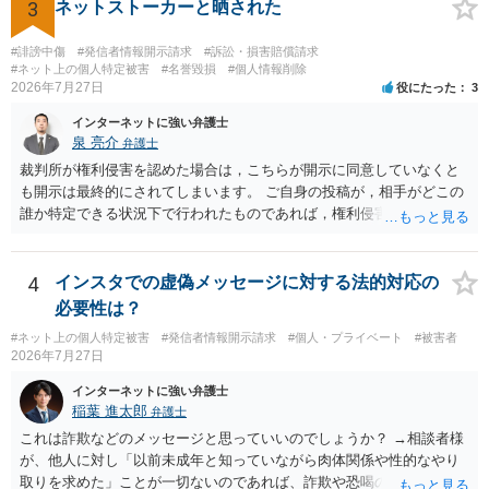
3
ネットストーカーと晒された
#誹謗中傷
#発信者情報開示請求
#訴訟・損害賠償請求
#ネット上の個人特定被害
#名誉毀損
#個人情報削除
2026年7月27日
役にたった
3
インターネットに強い弁護士
泉 亮介
弁護士
裁判所が権利侵害を認めた場合は，こちらが開示に同意していなくと
も開示は最終的にされてしまいます。 ご自身の投稿が，相手がどこの
誰か特定できる状況下で行われたものであれば，権利侵害性が認めら
れる可能性はあるかと思われます。 もっとも，相手方の晒し行為につ
いても，アカウントを特定したうえで，ネットストーカーとして晒し
たのであれば，かかる行為に権利侵害性が認められる可能性はあるで
4
インスタでの虚偽メッセージに対する法的対応の
しょう。
必要性は？
#ネット上の個人特定被害
#発信者情報開示請求
#個人・プライベート
#被害者
2026年7月27日
インターネットに強い弁護士
稲葉 進太郎
弁護士
これは詐欺などのメッセージと思っていいのでしょうか？ →相談者様
が、他人に対し「以前未成年と知っていながら肉体関係や性的なやり
取りを求めた」ことが一切ないのであれば、詐欺や恐喝の可能性が高