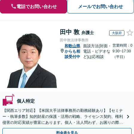
電話でお問い合わせ
メールでお問い合わせ
田中 敦
弁護士
大阪府
田中敦法律事務所
営業時間：0
和歌山県
面談方法(対面・
からも相
電話・ビデオな
9:30~17:30
談受付中
ど)は応相談
（平日）
個人特定
【関西エリア対応】【米国大手法律事務所の勤務経験あり】【セミナ
ー・執筆多数】知的財産の保護・活用の戦略、ライセンス契約、権利
侵害の対応実績が豊富にあります。個人・法人問わず、お困りの際は
お気軽にご相談ください。【弁護士歴15年以上】
料金表を見る