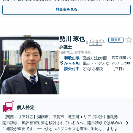
用面のリスクも包み隠さずお伝えしサポートします。
料金表を見る
勢川 琢也
滋賀県
インタビュ
ーを見る
弁護士
湖南竜王法律事務所
営業時間：0
和歌山県
面談方法(対面・
からも相
電話・ビデオな
9:00~17:00
談受付中
ど)は応相談
（平日）
個人特定
【関西エリア対応】湖南市、甲賀市、竜王町エリアで誹謗中傷削除、
開示請求、風評被害対策を検討されている方へ。開示請求では早めの
ご相談が重要です。一つひとつのプロセスを着実に対応し、よりよい