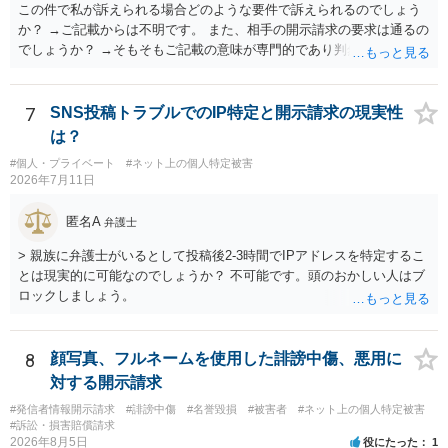
この件で私が訴えられる場合どのような要件で訴えられるのでしょう
か？ →ご記載からは不明です。 また、相手の開示請求の要求は通るの
でしょうか？ →そもそもご記載の意味が専門的であり判然としないも
のと存じます。直接弁護士に、そのゲームの内容をご説明になりなが
らご相談になることをお勧めいたします。
7
SNS投稿トラブルでのIP特定と開示請求の現実性
は？
#個人・プライベート
#ネット上の個人特定被害
2026年7月11日
匿名A
弁護士
> 親族に弁護士がいるとして投稿後2-3時間でIPアドレスを特定するこ
とは現実的に可能なのでしょうか？ 不可能です。頭のおかしい人はブ
ロックしましょう。
8
顔写真、フルネームを使用した誹謗中傷、悪用に
対する開示請求
#発信者情報開示請求
#誹謗中傷
#名誉毀損
#被害者
#ネット上の個人特定被害
#訴訟・損害賠償請求
2026年8月5日
役にたった
1