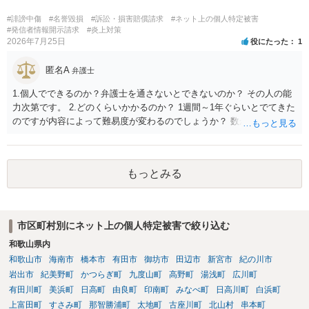
する可能性があるように思われます。この場合は、開示請求者（とあ
る女性？）の代理人弁護士へ、実は投稿者があなたであるという内容
#誹謗中傷
#名誉毀損
#訴訟・損害賠償請求
#ネット上の個人特定被害
とともに、あなたから連絡することもあり得ます。 夫がクレーム電話
#発信者情報開示請求
#炎上対策
2026年7月25日
役にたった
1
を入れた「相手方の法律事務所」というのがプロバイダの代理人の事
務所であるのか、それとも開示請求者の代理人の事務所なのかが不明
匿名A
ですが、もし前者であれば、書類の再送要請にはあまり意味はなく、
弁護士
一方、後者であるなら、夫を被告として提訴に至る可能性も考える必
1.個人でできるのか？弁護士を通さないとできないのか？ その人の能
要が出てきます。 あなたと夫との夫婦関係の状況（別居中なのか、夫
力次第です。 2.どのくらいかかるのか？ 1週間～1年ぐらいとでてきた
婦関係は良好なのか、あなたが夫へ嘘をついたのか等）がよくわから
のですが内容によって難易度が変わるのでしょうか？ 数か月の印象が
ないところがあり、実際にどのような対応がベターなのかを正確に検
ありますね。むしろ急いで処理する類のものかとは思います。 3.誹謗
討するためには、公開の相談ではなく、詳しい事実関係を整理した上
中傷していないアカウントを開示請求してしまった場合はどうなるの
で弁護士へ直接相談するべきでしょう。
か？ 開示が通らないことはありうるでしょう。
もっとみる
市区町村別にネット上の個人特定被害で絞り込む
和歌山県内
和歌山市
海南市
橋本市
有田市
御坊市
田辺市
新宮市
紀の川市
岩出市
紀美野町
かつらぎ町
九度山町
高野町
湯浅町
広川町
有田川町
美浜町
日高町
由良町
印南町
みなべ町
日高川町
白浜町
上富田町
すさみ町
那智勝浦町
太地町
古座川町
北山村
串本町