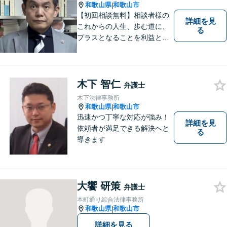
【休日や夜間相談も柔軟に対
和歌山県
和歌山市
|
応】
【初回相談無料】相談者様の
詳細を見
これからの人生、歩む道に、
る
プラスとなることを利益と考
え、相談者の人生を背負って
活動してまいります。和歌山
はもちろん、関西・関東から
ご相談いただくこともありま
木下 智仁
弁護士
す。
木下法律事務所
和歌山県
和歌山市
|
迅速かつ丁寧な対応が強み！
詳細を見
依頼者が満足できる解決へと
る
導きます
大饗 研策
弁護士
本町通り綜合法律事務所
和歌山県
和歌山市
|
詳細を見る