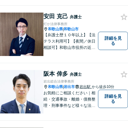
鑑定士等と連携し、最良の相続実現に
向けサポート
安田 克己
弁護士
灯か法律事務所
和歌山県
和歌山市
|
【弁護士歴１０年以上】【法
詳細を見
テラス利用可】【夜間／休日
る
相談可】和歌山市役所の近
く、京橋親水公園そばにある
親しみやすい法律事務所で
す。一人で悩まず、まずはご
相談ください。あなたの灯り
阪本 倖多
弁護士
となれるよう誠心誠意努めま
岩出総合法律事務所
す。
和歌山県
岩出市
岩出駅
から徒歩10分
|
お気軽にご相談ください｜相
詳細を見
続・交通事故・離婚・債務整
る
理・刑事事件など様々な法律
問題に対応｜相続、交通事
故、不貞問題については初回3
0分無料相談あり｜夜間・休