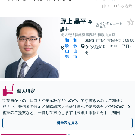
11件中 1-11件を表示
野上 晶平
弁
インタビューを
見る
護士
虎ノ門法律経済事務所 和歌山支店
和
和
和歌山市駅
営業時間：09:00
歌
歌
~18:00（平日）
から徒歩10
|
山
山
分
県
市
個人特定
従業員からの、口コミや掲示板などへの否定的な書き込みはご相談く
ださい。発信者の特定／削除請求／当該社員への懲戒処分／今後の改
善策のご提案など、一貫して対応します【和歌山市駅５分】【初回相
談30分無料】書き込みを行わせない職場環境整備にも注力
料金表を見る