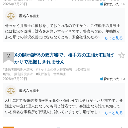
2026年7月28日
役にたった
6
匿名A
弁護士
せっかく弁護士に依頼をしておられるのですから、ご依頼中の弁護士
には状況を説明し対応をお願いするべきです。警察も含め、即効性が
ある形での状況改善にはならなくとも、安全確保のためできることは
ある筈です。
2
Xの開示請求の双方審で、相手方の主張が口頭ば
かりで把握しきれません
#発信者情報開示請求
#ネット上の個人特定被害
#名誉毀損
#訴訟・損害賠償請求
#風評被害・営業妨害
2026年7月22日
役にたった
3
匿名A
弁護士
X社に対する発信者情報開示命令・仮処分ではそれが当たり前です。弁
護士が申立代理人になっても同じ対応です。弁護士なら誰でも知って
いる有名な事務所が代理人に就いていますが、恥ずかしくないのだろ
うかと思います。