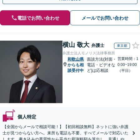
電話でお問い合わせ
メールでお問い合わせ
横山 敬大
弁護士
東京都
弁護士法人モノリス法律事務所
営業時間：1
和歌山県
面談方法(対面・
からも相
電話・ビデオな
0:00~19:00
談受付中
ど)は応相談
（平日）
個人特定
【全国からメールで相談可能！】【初回相談無料】ネットに強い弁護
士が見つからない方へ。来所も電話も不要、すべてメールで対応いた
します。書き込みの悪質性から妥当な慰謝料額を算出し、見通しや費