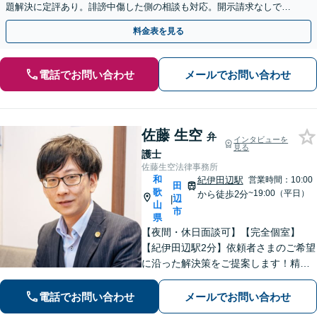
題解決に定評あり。誹謗中傷した側の相談も対応。開示請求なしで本
人の特定ができる場合もあり。
料金表を見る
電話でお問い合わせ
メールでお問い合わせ
佐藤 生空
弁
インタビューを
見る
護士
佐藤生空法律事務所
和
紀伊田辺駅
営業時間：10:00
田
歌
~19:00（平日）
から徒歩2分
辺
|
山
市
県
【夜間・休日面談可】【完全個室】
【紀伊田辺駅2分】依頼者さまのご希望
に沿った解決策をご提案します！精神
面への配慮も大切に【交通事故】示談
交渉の豊富な経験を活かし、賠償金の
電話でお問い合わせ
メールでお問い合わせ
増額を目指します【相続問題】不動産