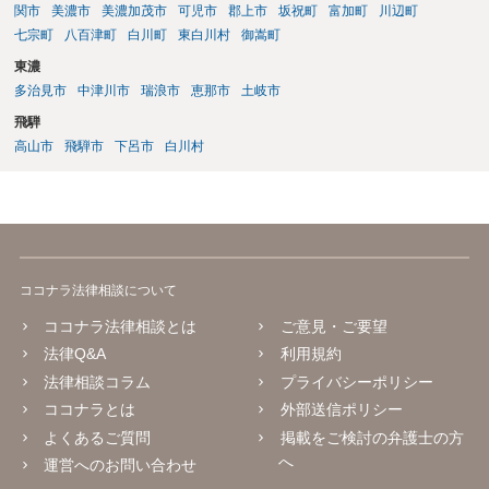
関市
美濃市
美濃加茂市
可児市
郡上市
坂祝町
富加町
川辺町
七宗町
八百津町
白川町
東白川村
御嵩町
東濃
多治見市
中津川市
瑞浪市
恵那市
土岐市
飛騨
高山市
飛騨市
下呂市
白川村
ココナラ法律相談について
ココナラ法律相談とは
ご意見・ご要望
法律Q&A
利用規約
法律相談コラム
プライバシーポリシー
ココナラとは
外部送信ポリシー
よくあるご質問
掲載をご検討の弁護士の方
へ
運営へのお問い合わせ