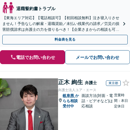
退職誓約書トラブル
【東海エリア対応】【電話相談可】【初回相談無料】泣き寝入りさせ
ません！予告なしの解雇・退職奨励／未払い残業代の請求／労災の損
害賠償請求は弁護士の力を借りるべき！【企業さまからの相談も可】
従業員トラブルは、慎重な対処が必要です【完全個室】
料金表を見る
電話でお問い合わせ
メールでお問い合わせ
正木 絢生
弁護士
東京都
弁護士法人ユア・エース
営業時
岐阜県
か
面談方法(対面・電
らも相談
話・ビデオなど)は
間：本日
受付中
応相談
定休日