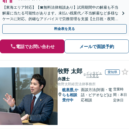
【東海エリア対応】【☎︎無料法律相談あり】試用期間中の解雇も不当
解雇に当たる可能性があります。未払い残業代／不当解雇など多様な
ケースに対応。的確なアドバイスで労務管理を支援【土日祝・夜間対
応】【オンライン面談可】【完全個室】
料金表を見る
電話でお問い合わせ
メールで面談予約
牧野 太郎
愛知県
インタビュ
ーを見る
弁護士
牧野太郎経営法律事務所
営業時
岐阜県
か
面談方法(対面・電
らも相談
話・ビデオなど)は
間：本日
受付中
応相談
定休日