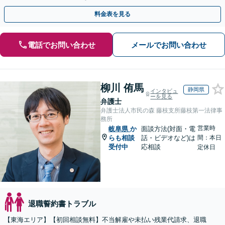
側：残業代請求や退職など対応」【休日・夜間相談可】
料金表を見る
電話でお問い合わせ
メールでお問い合わせ
柳川 侑馬
静岡県
インタビュ
ーを見る
弁護士
弁護士法人市民の森 藤枝支所藤枝第一法律事
務所
営業時
岐阜県
か
面談方法(対面・電
らも相談
話・ビデオなど)は
間：本日
受付中
応相談
定休日
退職誓約書トラブル
【東海エリア】【初回相談無料】不当解雇や未払い残業代請求、退職