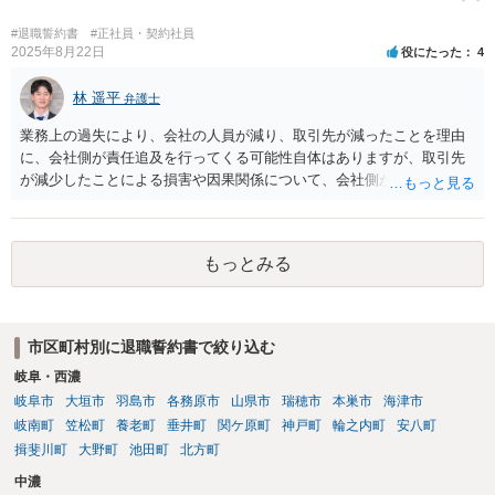
することは公序良俗に反して許されないとされます。本相談は、ネッ
トでのやりとりだけでは、正確な回答が難しい案件です。本件は、法
#退職誓約書
#正社員・契約社員
2025年8月22日
役にたった
4
的に正確に分析すべき事案です。素人判断は大いに危険です。 法的責
任をきちんと追及されたい場合には、労働法にかなり詳しく、上記に
林 遥平
関係した法理等にも通じた弁護士等に相談し、法的に正確に分析して
弁護士
もらい、今後の対応を検討するべきです。弁護士への直接相談が良い
業務上の過失により、会社の人員が減り、取引先が減ったことを理由
と思います。なぜならば、法的にきちんと解明するために、良い知恵
に、会社側が責任追及を行ってくる可能性自体はありますが、取引先
を得るには必要だからです。良い解決になりますよう祈念しておりま
が減少したことによる損害や因果関係について、会社側が立証する義
す。納得のいかないことは徹底的に解明しましょう！ 頑張って下さ
務を負います。そのため、損害賠償が認められるハードルは一定程度
い！！
高いです。 誓約書に、「何かあれば損害賠償をします」という文言が
あると、賠償責任についての会社側の立証のハードルは下がるので、
もっとみる
署名すべきではないということになります。
市区町村別に退職誓約書で絞り込む
岐阜・西濃
岐阜市
大垣市
羽島市
各務原市
山県市
瑞穂市
本巣市
海津市
岐南町
笠松町
養老町
垂井町
関ケ原町
神戸町
輪之内町
安八町
揖斐川町
大野町
池田町
北方町
中濃