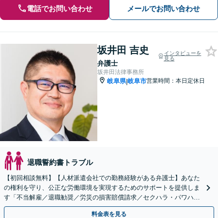
電話でお問い合わせ
メールでお問い合わせ
坂井田 吉史
インタビューを
見る
弁護士
坂井田法律事務所
岐阜県
岐阜市
営業時間：本日定休日
|
退職誓約書トラブル
【初回相談無料】【人材派遣会社での勤務経験がある弁護士】あなた
の権利を守り、公正な労働環境を実現するためのサポートを提供しま
す「不当解雇／退職勧奨／労災の損害賠償請求／セクハラ・パワハラ
／未払い残業代請求／退職代行」【休日・夜間相談可】
料金表を見る