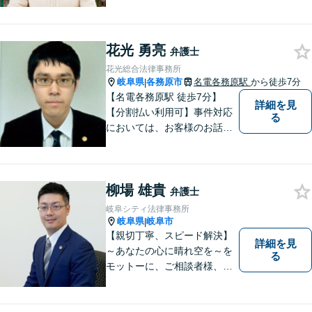
ように、依頼者の方のお話を
しっかり伺い分かりやすく親
身にサポートさせていただき
花光 勇亮
ます。より良い解決ができる
弁護士
ようサポートしたいと考えて
花光総合法律事務所
おります。
岐阜県
各務原市
名電各務原駅
から徒歩7分
|
【名電各務原駅 徒歩7分】
詳細を見
【分割払い利用可】事件対応
る
においては、お客様のお話を
丁寧に聞くこと・お客様が疑
問を抱えたままにならないよ
う分かりやすく丁寧に説明す
柳場 雄貴
ることを心がけています。
弁護士
岐阜シティ法律事務所
岐阜県
岐阜市
|
【親切丁寧、スピード解決】
詳細を見
～あなたの心に晴れ空を～を
る
モットーに、ご相談者様、依
頼者様の良きリーガルパート
ナーになれるよう責任を持っ