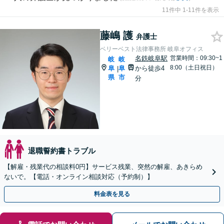
11件中 1-11件を表示
藤嶋 護
弁護士
ベリーベスト法律事務所 岐阜オフィス
名鉄岐阜駅
営業時間：09:30~1
岐
岐
8:00（土日祝日）
阜
阜
から徒歩4
|
県
市
分
退職誓約書トラブル
【解雇・残業代の相談料0円】サービス残業、突然の解雇、あきらめ
ないで。【電話・オンライン相談対応（予約制）】
料金表を見る