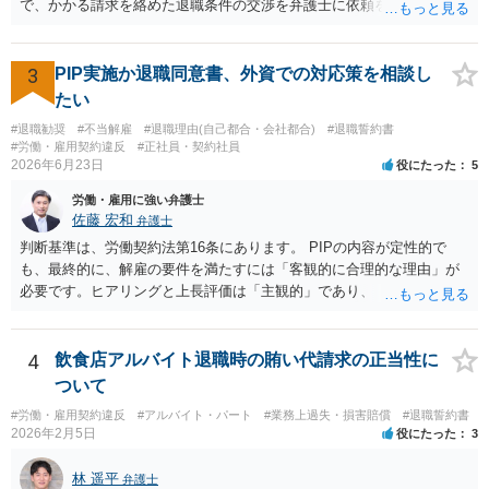
で、かかる請求を絡めた退職条件の交渉を弁護士に依頼をされた方が
良いかと思われます。 その場合、ご自身が会社側と話をする必要はな
くなり全て弁護士が窓口となるため精神的な負担も軽くなるでしょ
う。
3
PIP実施か退職同意書、外資での対応策を相談し
たい
#退職勧奨
#不当解雇
#退職理由(自己都合・会社都合)
#退職誓約書
#労働・雇用契約違反
#正社員・契約社員
2026年6月23日
役にたった
5
労働・雇用に強い弁護士
佐藤 宏和
弁護士
判断基準は、労働契約法第16条にあります。 PIPの内容が定性的で
も、最終的に、解雇の要件を満たすには「客観的に合理的な理由」が
必要です。ヒアリングと上長評価は「主観的」であり、「客観的に合
理的」とは言い難いため、解雇の要件を満たす証拠として会社側に有
利に使うのは難しいです。ですから、これを達成しなければ退職す
る、賃金減額を受け入れる、などの条件が自動的に発動されるもので
4
飲食店アルバイト退職時の賄い代請求の正当性に
ない限り、PIPの定性評価が即解雇につながる可能性は高くなく、今回
ついて
のPIP自体をさほど恐れる必要はないと思います。 外資系企業は、PIP
#労働・雇用契約違反
#アルバイト・パート
#業務上過失・損害賠償
#退職誓約書
をやれば退職させられると考えているケースが多いですが、PIPをやっ
2026年2月5日
役にたった
3
ても、やらなくても、結局は労働契約法第16条の要件を満たさない限
り解雇はできないので、PIPは説得材料に用いられるにすぎず、結局は
林 遥平
弁護士
パッケージの額と労働者の退職意思で決まるのです。IBM事件、ブル