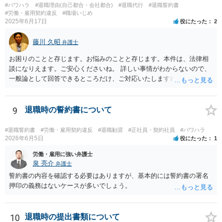
#パワハラ
#退職理由(自己都合・会社都合)
#退職代行
#退職誓約書
#労働・雇用契約違反
#職場いじめ
2025年6月17日
役にたった
2
藤川 久昭
弁護士
お困りのことと存じます。お悩みのことと存じます。本件は、法律相
談になりえます。ご安心くださいね。 詳しい事情がわからないので、
一般論として回答できるところだけ、ご対応いたしますね。 １ 期間
雇用でなければ、退職は自由です。場合によっては、即時退職も可能
です（もめますので避けたいところですが）。 ２ 期間雇用の場合は
「やむをえない事由」が必要です。なければ損害賠償の対象となりえ
9
退職時の誓約書について
ます。ただ、実際は即時退職も不可能ではないです（同じく、もめる
ので避けたいところですが・・・）。 ３ 職場のパワーハラスメント
#退職誓約書
#労働・雇用契約違反
#退職勧奨
#正社員・契約社員
#パワハラ
とは、同じ職場で働く者に対し、職務上の地位や人間関係などの職場
2026年6月5日
役にたった
1
内の優位性を背景に、業務の適正な範囲を超えて、精神的・身体的苦
労働・雇用に強い弁護士
痛を与える又は職場環境を悪化させる行為をいいます。本件の言動
泉 亮介
弁護士
が、これらに該当するかどうか、証拠に基づいて、子細な分析と慎重
誓約書の内容を確認する必要はありますが、基本的には誓約書の署名
な対応が必要です。客観的証拠が不可欠です。 ４ 退職後の競業避止
押印の義務はないケースが多いでしょう。
義務については、合意についてすべての効力が発生するわけではない
です。例えば、既存顧客か否かを問わず、一律に期限の定めも、何ら
の代償措置もなく、営業活動をすることを禁止する場合、不当に営業
10
退職時の提出書類について
の自由及び顧客の選択の自由を奪うものであるから、全てを有効と解