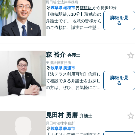
堀田暁之法律事務所
岐阜県
瑞穂市
穂積駅
から徒歩10分
|
【穂積駅徒歩10分】瑞穂市の
詳細を見
弁護士です。 地域の皆様から
る
のご依頼に、誠実に一生懸命
に取り組みます。2015年の弁
護士登録以来、刑事事件や交
通事故・慰謝料・借金問題を
森 裕介
はじめとする民事事件に対応
弁護士
してきました。お気軽にお電
美濃法律事務所
話ください【駐車場完備】
岐阜県
美濃市
|
【法テラス利用可能】信頼し
詳細を見
て相談できる弁護士をお探し
る
の方は、ぜひ、お気軽にご連
絡ください。
見田村 勇磨
弁護士
見田村法律事務所
岐阜県
岐阜市
|
【まずはお気軽にご相談下さ