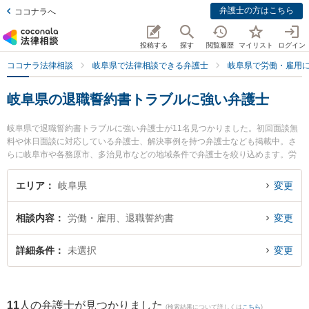
弁護士の方はこちら
ココナラへ
投稿する
探す
閲覧履歴
マイリスト
ログイン
ココナラ法律相談
岐阜県で法律相談できる弁護士
岐阜県で労働・雇用
岐阜県の退職誓約書トラブルに強い弁護士
岐阜県で退職誓約書トラブルに強い弁護士が11名見つかりました。初回面談無
料や休日面談に対応している弁護士、解決事例を持つ弁護士なども掲載中。さ
らに岐阜市や各務原市、多治見市などの地域条件で弁護士を絞り込めます。労
働・雇用に関係する不当解雇や退職勧奨、内定取消等の細かな分野での絞り込
み検索もでき便利です。特にベリーベスト法律事務所 岐阜オフィスの藤嶋 護弁
エリア
岐阜県
変更
護士やベリーベスト法律事務所 岐阜オフィスの和田 尚也弁護士、坂井田法律事
務所の坂井田 吉史弁護士のプロフィール情報や弁護士費用、強みなどが注目さ
相談内容
労働・雇用、退職誓約書
変更
れています。『岐阜県で土日や夜間に発生した退職誓約書トラブルのトラブル
を今すぐに弁護士に相談したい』『退職誓約書トラブルのトラブル解決の実績
豊富な近くの弁護士を検索したい』『初回相談無料で退職誓約書トラブルを法
詳細条件
未選択
変更
律相談できる岐阜県内の弁護士に相談予約したい』などでお困りの相談者さん
におすすめです。
11
人の弁護士が見つかりました
(検索結果について詳しくは
こちら
)