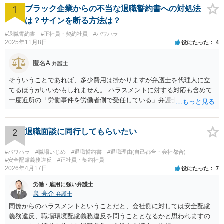
1
ブラック企業からの不当な退職誓約書への対処法
は？サインを断る方法は？
#退職誓約書
#正社員・契約社員
#パワハラ
2025年11月8日
役にたった
4
匿名A
弁護士
そういうことであれば、多少費用は掛かりますが弁護士を代理人に立
てるほうがいいかもしれません。 ハラスメントに対する対応も含めて
一度近所の「労働事件を労働者側で受任している」弁護士（労働弁護
士）に相談してみることをお勧めします。「日本労働弁護団」に加入
している弁護士であればなお安心です。
2
退職面談に同行してもらいたい
#パワハラ
#職場いじめ
#退職誓約書
#退職理由(自己都合・会社都合)
#安全配慮義務違反
#正社員・契約社員
2026年4月17日
役にたった
7
労働・雇用に強い弁護士
泉 亮介
弁護士
同僚からのハラスメントということだと、会社側に対しては安全配慮
義務違反、職場環境配慮義務違反を問うこととなるかと思われますの