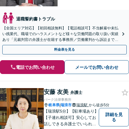
退職誓約書トラブル
【全国エリア対応】【初回相談無料】【電話相談可】不当解雇や未払
い残業代、職場でのハラスメントなど様々な労働問題の取り扱い実績
あり「元裁判官の弁護士が在籍する事務所／労働審判から訴訟まで、
裁判官経験を活かした最適な戦略を立案」
料金表を見る
電話でお問い合わせ
メールでお問い合わせ
安藤 友美
弁護士
パーク法律事務所
岐阜県
瑞浪市
瑞浪駅
から徒歩5分
|
【瑞浪駅5分】【駐車場あり】
詳細を見
【子連れ相談可】安心してお
る
話しできる弁護士でいられる