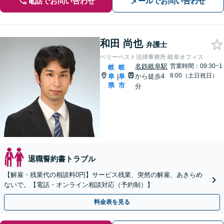
電話でお問い合わせ
メールでお問い合わせ
和田 尚也
弁護士
ベリーベスト法律事務所 岐阜オフィス
名鉄岐阜駅
営業時間：09:30~1
岐
岐
8:00（土日祝日）
阜
阜
から徒歩4
|
県
市
分
退職誓約書トラブル
【解雇・残業代の相談料0円】サービス残業、突然の解雇、あきらめ
ないで。【電話・オンライン相談対応（予約制）】
料金表を見る