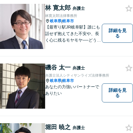
てサポートさせて頂きます。
お気軽にご相談下さい。
林 寛太郎
弁護士
林寛太郎法律事務所
岐阜県
岐阜市
|
【最寄り駅JR岐阜駅】誰にも
詳細を見
話せず抱えてきた不安や、長
る
く心に残るモヤモヤ──どうぞ
安心してお聞かせください。
あなたの想いに丁寧に寄り添
いながら、これからの一歩を
一緒に見つけていきます。
磯谷 太一
弁護士
【丁寧なヒアリング】【地域
弁護士法人シティサンライズ法律事務所
密着型の法律事務所】
岐阜県
岐阜市
|
あなたの力強いパートナーで
詳細を見
ありたい
る
堀田 暁之
弁護士