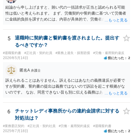
ームバーグ事件など、有名な外資系企業での解雇事件の裁判例で、PIP
結論から申し上げますと、賄い代の一括請求が正当と認められる可能
後の解雇が無効とされた例は珍しくありません。 他方、期限までにパ
性は低いと考えられます。 まず、労働契約や誓約書に基づいて労働者
ッケージを受け入れないと内容がダウンするというのは、会社側が一
に金銭的負担を課すためには、内容が具体的で、労働者が事前に十分
般的に使うロジックです。そうしないと労働者側がいつまでも受諾を
理解・同意していることが必要です。 しかし、ご相談の内容を見る限
延期しかねないからです。しかし、会社側はパッケージの金額を下げ
り、賄い1回あたりの金額が事前に明示されておらず、「現物支給品」
れば労働者が退職を拒む方向に働き、雇用継続しなければいけなくな
の具体的内容や返還方法について説明がなく、給与明細にも賄い代や
5
退職時に契約書と誓約書を渡されました。提出す
るので、ダウンするというロジックを本音ではなく駆け引きで使用し
現物支給としての記載がないといった点があり、どのような義務が生
るべきですか？
ている可能性が高いです。４か月というのは、一般的な初回提示とし
じるのかが不明確です。このような条項を根拠に、退職時にまとめて
ては低すぎず、高すぎずという水準ですので、本音ではこれで最終決
#退職誓約書
#正社員・契約社員
#業務上過失・損害賠償
#労働・雇用契約違反
賄い代を請求することは、契約として有効とは言い難いと思います。
2026年5月14日
役にたった
2
着したいと考えている可能性が高いと思います。 ではどうすればいい
また、賄いが日常的に提供されていた場合、それは福利厚生の一環や
かというと、過去のパフォーマンスに関連する資料を労働事件に通じ
労務提供に付随する便宜と評価されるように思います。
匿名A
た弁護士に大急ぎで評価してもらい、仮に労働審判に持ち込んだ場合
弁護士
にパッケージがどの程度になるかを見積もってもらうことです。 十分
訴えられることはありません。訴えるにはあなたの義務違反が必要で
な資料を提供すれば、①過去のパフォーマンスがかなり悪いので４か
すが契約書、誓約書の提出は義務ではないので訴訟を起こす根拠がな
月なら十分、②過去のパフォーマンスに目立った落ち度はないので４
いのです。 なお、同意できない旨も別に伝える義務はありません（伝
か月は少なすぎる、③過去のパフォーマンスはそれなりに落ち度があ
えてもいいですが）。無視して期日に未払賃金が振り込まれなかった
るが、解雇が妥当と言うレベルとは言えないから、交渉次第で若干の
ら労基に相談すれば十分と思います。 電話に出ると話の流れで上手く
増額余地がある、の３つのどれに当たるかは判断可能かと思います。
提出する方向に話をもっていかれるかもしれないので電話も出ないこ
6
チャットレディ事務所からの違約金請求に対する
①ならパッケージ受諾、②ならしっかり交渉、③なら微妙な判断、と
とを勧めます。
対処法は？
いうところでしょう。
#業務委託契約
#正社員・契約社員
#労働・雇用契約違反
#退職誓約書
2025年7月18日
役にたった
2