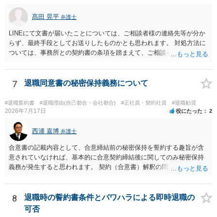
髙田 晃平
弁護士
LINEにて文書が届いたことについては、ご相談者様の連絡先等が分か
らず、最終手段としてお送りしたものかとも思われます。 対処方法に
ついては、事務所との契約書の条項を踏まえて、ご相談者様個人で交
渉を行うことが考えられますが、相手方に弁護士がついているとなり
ますと、本人での交渉は難儀する可能性があるかと考えられます。 解
決につながるかというところですが、例えば、民事調停で話合いを行
7
退職同意書の秘密保持義務について
い、調停委員を通じて相手方を説得してもらうという方法も考えられ
ます。
#退職誓約書
#退職理由(自己都合・会社都合)
#正社員・契約社員
#退職勧奨
2026年7月17日
役にたった
2
西浦 嘉博
弁護士
合意書の記載内容として、合意締結前の秘密保持を誓約する趣旨が含
意されていなければ、基本的に合意契約締結後に関してのみ秘密保持
義務が発生すると思われます。 契約（合意書）解釈の問題ですので、
内容を精査されてみてください。 より詳細についてお聞きになりたい
場合、最寄りの法律事務所で相談されることを検討ください。
8
退職時の誓約書条件とパワハラによる即時退職の
可否