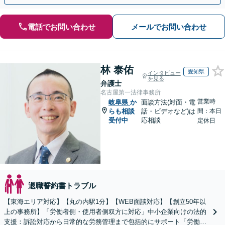
電話でお問い合わせ
メールでお問い合わせ
林 泰佑
愛知県
インタビュー
を見る
弁護士
名古屋第一法律事務所
営業時
岐阜県
か
面談方法(対面・電
らも相談
話・ビデオなど)は
間：本日
受付中
応相談
定休日
退職誓約書トラブル
【東海エリア対応】【丸の内駅1分】【WEB面談対応】【創立50年以
上の事務所】「労働者側・使用者側双方に対応」中小企業向けの法的
支援：訴訟対応から日常的な労務管理まで包括的にサポート「労働者