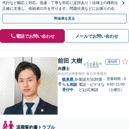
代行など幅広く対応。迅速・丁寧な対応に定評あり！法律上の権利を
正確に主張し、依頼者の方を守ります。問題社員などにお困りの企業
さまもぜひご相談ください【電話相談可】【法テラス可】
料金表を見る
電話でお問い合わせ
メールでお問い合わせ
前田 大樹
愛知県
インタビュ
ーを見る
弁護士
旭合同法律事務所 春日井事務所
営業時間：0
岐阜県
か
面談方法(対面・
らも相談
電話・ビデオな
9:00~21:00
受付中
ど)は応相談
（土曜日）
退職誓約書トラブル