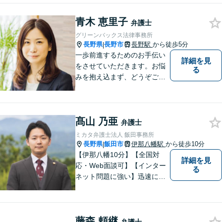
谷市・長野県中南信の人々の
権利を守るために懸命に働き
青木 恵里子
弁護士
ます。離婚・借金・交通事故
グリーンバックス法律事務所
などお気軽にご相談くださ
長野県
長野市
長野駅
から徒歩5分
|
い。
一歩前進するためのお手伝い
詳細を見
をさせていただきます。お悩
る
みを抱え込まず、どうぞご相
談ください。
髙山 乃亜
弁護士
ミカタ弁護士法人 飯田事務所
長野県
飯田市
伊那八幡駅
から徒歩10分
|
【伊那八幡10分】【全国対
詳細を見
応・Web面談可】【インター
る
ネット問題に強い】迅速に対
応し、依頼者さまの平穏な生
活をいち早く取り戻すサポー
トをさせていただきます。ど
藤森 頼継
のようなことでも、お気軽に