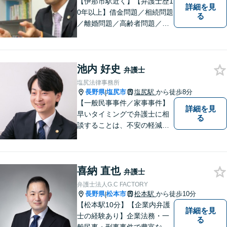
【伊那市駅近く】【弁護士歴1
詳細を見
0年以上】借金問題／相続問題
る
／離婚問題／高齢者問題／相
続問題／環境問題／企業法務
など、幅広い法律トラブルの
ご相談を承ります。【地域に
池内 好史
根ざした弁護士】もし何かお
弁護士
困りな事がございましたらお
塩尻法律事務所
気軽にご相談ください。
長野県
塩尻市
塩尻駅
から徒歩8分
|
【一般民事事件／家事事件】
詳細を見
早いタイミングで弁護士に相
る
談することは、不安の軽減、
早期解決方法の発見、二次被
害の防止など様々な利点があ
ります。お気軽に御相談くだ
喜納 直也
さい。
弁護士
弁護士法人G.C FACTORY
長野県
松本市
松本駅
から徒歩10分
|
【松本駅10分】【企業内弁護
詳細を見
士の経験あり】企業法務・一
る