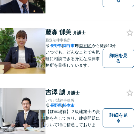
る
藤森 郁美
弁護士
藤森法律事務所
長野県
岡谷市
岡谷駅
から徒歩10分
|
いつでも、どんなことでも気
詳細を見
軽に相談できる身近な法律事
る
務所を目指しています。
吉澤 誠
弁護士
いちい法律事務所
長野県
松本市
|
【駐車場有】２級建築士の資
詳細を見
格を有しており、建築問題に
る
ついて特に精通しておりま
す。ご依頼者さまとの信頼関