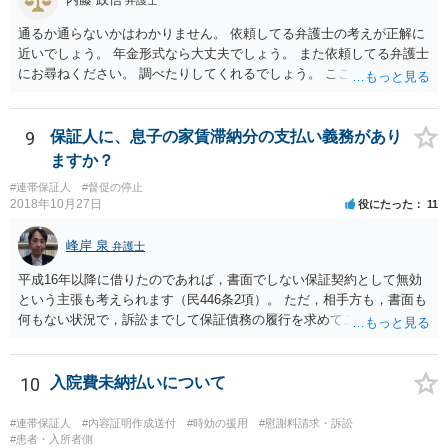
弁護士
通るか通らないかはわかりません。 依頼してる弁護士の考えが正解に
近いでしょう。 年金形式なら大丈夫でしょう。 また依頼してる弁護士
にお尋ねください。 調べたりしてくれるでしょう。 ここでは以上で
す。
9
保証人に、息子の家賃滞納分の支払い義務があり
ますか？
#連帯保証人
#督促の停止
2018年10月27日
役にたった
11
峰岸 泉
弁護士
平成16年以降に借りたのであれば，書面でしない保証契約として無効
という主張も考えられます（民446条2項）。 ただ，相手方も，書面も
何もない状況で，訴訟までして保証債務の履行を求めてこないので，
おそらく，書面はあるのでしょう（息子さんが代筆したとか）。保証
契約書は必ず自署でなければならないというわけでもないので，息子
さんに代筆権限を与えたのかどうかが問題になるかも知れません。
10
入院費未納払いについて
#連帯保証人
#内容証明作成送付
#時効の援用
#慰謝料請求・訴訟
#患者・入所者側