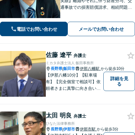
実績】離婚やそれに伴う財産分与、交
通事故での損害賠償請求、相続問題な
ど幅広い依頼に対応。事務員もベテラ
ンで経験豊富。プライバシーも安心の
戸建て事務所です。【休日・夜間相談
電話でお問い合わせ
メールでお問い合わせ
可】
佐藤 遼平
弁護士
ミカタ弁護士法人 飯田事務所
長野県
飯田市
伊那八幡駅
から徒歩10分
|
【伊那八幡10分】【駐車場
詳細を見
有】【完全個室で相談可】依
る
頼者さまに真摯に向き合い、
被害者の方のことも十分考慮
した上で事件を解決していき
ます。当事務所の対象エリア
太田 明良
は日本全国です。 遠方の方は
弁護士
Web面談や電話でのご連絡が
ひなた法律事務所
可能です。
長野県
伊那市
伊那市駅
から徒歩3分
|