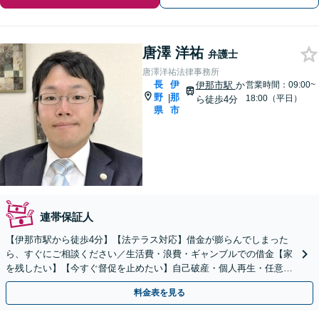
唐澤 洋祐
弁護士
唐澤洋祐法律事務所
長
伊
伊那市駅
か
営業時間：09:00~
野
那
|
18:00（平日）
ら徒歩4分
県
市
連帯保証人
【伊那市駅から徒歩4分】【法テラス対応】借金が膨らんでしまった
ら、すぐにご相談ください／生活費・浪費・ギャンブルでの借金【家
を残したい】【今すぐ督促を止めたい】自己破産・個人再生・任意整
理・法人破産いずれも対応。【完全個室で秘密厳守】
料金表を見る