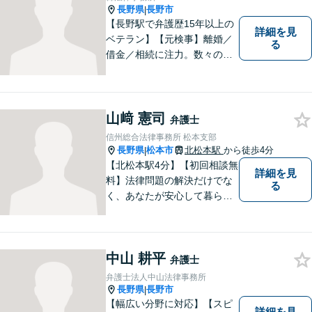
長野県
長野市
|
【長野駅で弁護歴15年以上の
詳細を見
ベテラン】【元検事】離婚／
る
借金／相続に注力。数々の実
績を挙げてきた弁護士が、お
一人おひとりに寄り添い、皆
様の権利を守ります。社会情
勢に合わせ、日々知見をアッ
山﨑 憲司
弁護士
プデートしながら事件に取り
信州総合法律事務所 松本支部
組みます！【駐車場有】
長野県
松本市
北松本駅
から徒歩4分
|
【北松本駅4分】【初回相談無
詳細を見
料】法律問題の解決だけでな
る
く、あなたが安心して暮らせ
る「その先の未来」も一緒に
考えてサポートいたします。
一人で悩まずにお話をお聞か
中山 耕平
せください。お気持ちに寄り
弁護士
添い、より良い選択ができる
弁護士法人中山法律事務所
よう全力を尽くします。【法
長野県
長野市
|
テラス利用可】
【幅広い分野に対応】【スピ
詳細を見