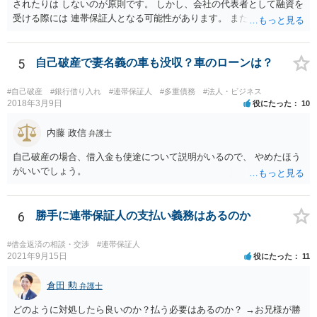
されたりは しないのが原則です。 しかし、会社の代表者として融資を
受ける際には 連帯保証人となる可能性があります。 また、返済が厳し
いのに融資を受けた場合も 代表取締役として責任を追及される可能性
があります。 個人の財産について責任を免れたいのであれば 連帯保証
人にもならず、 返済計画が確実であると言える場合のみ 融資を受ける
5
自己破産で妻名義の車も没収？車のローンは？
ことにする他ないと思います。
#自己破産
#銀行借り入れ
#連帯保証人
#多重債務
#法人・ビジネス
2018年3月9日
役にたった
10
内藤 政信
弁護士
自己破産の場合、借入金も使途について説明がいるので、 やめたほう
がいいでしょう。
6
勝手に連帯保証人の支払い義務はあるのか
#借金返済の相談・交渉
#連帯保証人
2021年9月15日
役にたった
11
倉田 勲
弁護士
どのように対処したら良いのか？払う必要はあるのか？ →お兄様が勝