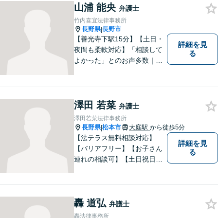
山浦 能央
弁護士
竹内喜宜法律事務所
長野県
長野市
|
【善光寺下駅15分】【土日・
詳細を見
夜間も柔軟対応】「相談して
る
よかった」とのお声多数｜交
通事故・相続・企業法務など
幅広く対応。話しやすい弁護
士が親身にサポートします。
どんな小さなお悩みでも、ま
澤田 若菜
弁護士
ずはお気軽にご相談くださ
澤田若菜法律事務所
い。【完全個室で相談】
長野県
松本市
大庭駅
から徒歩5分
|
【法テラス無料相談対応】
詳細を見
【バリアフリー】【お子さん
る
連れの相談可】【土日祝日応
相談】どなたにも相談しやす
い事務所です。
轟 道弘
弁護士
轟法律事務所