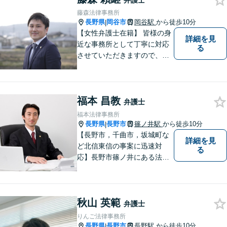
弁護士
ご相談ください。
藤森法律事務所
長野県
岡谷市
岡谷駅
から徒歩10分
|
【女性弁護士在籍】 皆様の身
詳細を見
近な事務所として丁寧に対応
る
させていただきますので、お
気軽にお電話下さい。
福本 昌教
弁護士
福本法律事務所
長野県
長野市
篠ノ井駅
から徒歩10分
|
【長野市，千曲市，坂城町な
詳細を見
ど北信東信の事案に迅速対
る
応】長野市篠ノ井にある法律
事務所です。離婚・相続・土
地建物・債権回収・交通事
故・刑事事件などでお困りの
秋山 英範
方は是非ご相談ください。迅
弁護士
速に対応いたします。
りんご法律事務所
長野県
長野市
長野駅
から徒歩10分
|