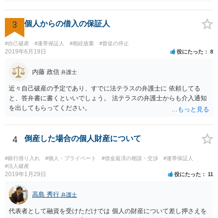
対応する必要はないと思います。 相手方が単に要求だけを続けてくる
場合は無視でいいと思いますし，仮に相手方が生活保護の担当者に話
をしても，相手にされない可能性が高いと思います。 おそらく裁判な
3
個人からの借入の保証人
どをしてくる可能性も低いです。 ＞それと,消滅時効とかはどうなるん
でしょうか？ 時効が主張できる可能性はあり得ますが，相手方の主張
#自己破産
#連帯保証人
#相続放棄
#督促の停止
内容が明らかでないため判断できません。
2019年6月19日
役にたった
8
内藤 政信
弁護士
近々自己破産の予定であり、すでに法テラスの弁護士に 依頼してる
と、答弁書に書くといいでしょう。 法テラスの弁護士からも介入通知
を出してもらってください。
4
倒産した場合の個人財産について
#銀行借り入れ
#個人・プライベート
#借金返済の相談・交渉
#連帯保証人
#法人破産
2019年1月29日
役にたった
11
高島 秀行
弁護士
代表者として融資を受けただけでは 個人の財産について差し押さえを