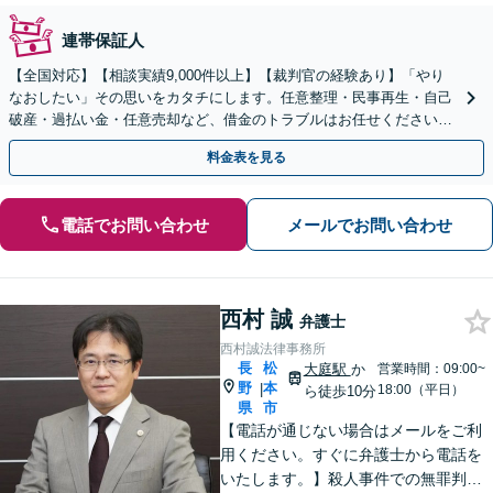
連帯保証人
【全国対応】【相談実績9,000件以上】【裁判官の経験あり】「やり
なおしたい」その思いをカタチにします。任意整理・民事再生・自己
破産・過払い金・任意売却など、借金のトラブルはお任せください。
【初回相談無料】【全国対応可能】
料金表を見る
電話でお問い合わせ
メールでお問い合わせ
西村 誠
弁護士
西村誠法律事務所
長
松
大庭駅
か
営業時間：09:00~
野
本
|
18:00（平日）
ら徒歩10分
県
市
【電話が通じない場合はメールをご利
用ください。すぐに弁護士から電話を
いたします。】殺人事件での無罪判決