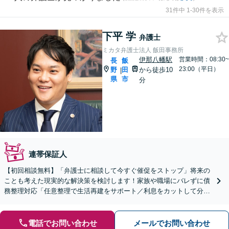
31件中 1-30件を表示
下平 学
弁護士
ミカタ弁護士法人 飯田事務所
伊那八幡駅
営業時間：08:30~
長
飯
23:00（平日）
野
田
から徒歩10
|
県
市
分
連帯保証人
【初回相談無料】「弁護士に相談して今すぐ催促をストップ」将来の
ことも考えた現実的な解決策を検討します！家族や職場にバレずに債
務整理対応「任意整理で生活再建をサポート／利息をカットして分割
で借金を返済」【完全個室対応】【休日・夜間相談可】
電話でお問い合わせ
メールでお問い合わせ