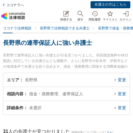
弁護士の方はこちら
ココナラへ
投稿する
探す
閲覧履歴
マイリスト
ログイン
ココナラ法律相談
長野県で法律相談できる弁護士
長野県で借金・債務
長野県の連帯保証人に強い弁護士
長野県で連帯保証人に強い弁護士が31名見つかりました。初回面談無料や休日
面談に対応している弁護士なども掲載中。さらに長野市や松本市、伊那市など
の地域条件で弁護士を絞り込めます。借金・債務整理に関係する消費者金融の
債務整理やクレジット会社の債務整理、リボ払いの債務整理等の細かな分野で
の絞り込み検索もでき便利です。特にミカタ弁護士法人 飯田事務所の下平 学弁
エリア
長野県
変更
護士や唐澤洋祐法律事務所の唐澤 洋祐弁護士、西村誠法律事務所の西村 誠弁護
士のプロフィール情報や弁護士費用、強みなどが注目されています。『長野県
相談内容
借金・債務整理、連帯保証人
変更
で土日や夜間に発生した連帯保証人のトラブルを今すぐに弁護士に相談した
い』『連帯保証人のトラブル解決の実績豊富な近くの弁護士を検索したい』
『初回相談無料で連帯保証人を法律相談できる長野県内の弁護士に相談予約し
詳細条件
未選択
変更
たい』などでお困りの相談者さんにおすすめです。
31
人の弁護士が見つかりました
(検索結果について詳しくは
こちら
)