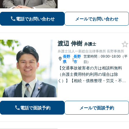
有り、法廷技術の研修多数参加、取調
べ拒否権を実現する会（ＲＡＩＳ）会
員、裁判員裁判対応可、夜間休日対応
電話でお問い合わせ
メールでお問い合わせ
可能、専用駐車場あり（無料）
渡辺 伸樹
弁護士
弁護士法人一新総合法律事務所 長野事務所
長野
長野
営業時間：09:00~18:00（平
|
県
市
日）
【交通事故被害者の方は相談料無料
（弁護士費用特約利用の場合は除
く）】【相続・債務整理・労災・不貞
慰謝料は相談料初回無料】長野県庁前
の法律事務所です。弁護士との相談が
初めての方でも安心してご相談いただ
けます。お気軽にお問い合わせくださ
電話で面談予約
メールで面談予約
い。