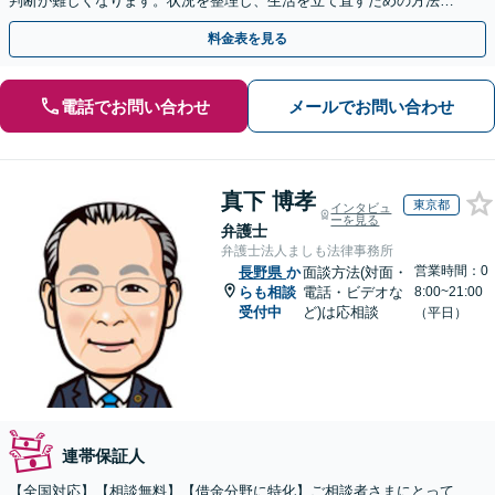
判断が難しくなります。状況を整理し、生活を立て直すための方法は
あります。まずは当事務所へ、一度ご相談ください。
料金表を見る
電話でお問い合わせ
メールでお問い合わせ
真下 博孝
東京都
インタビュ
ーを見る
弁護士
弁護士法人ましも法律事務所
営業時間：0
長野県
か
面談方法(対面・
らも相談
電話・ビデオな
8:00~21:00
受付中
ど)は応相談
（平日）
連帯保証人
【全国対応】【相談無料】【借金分野に特化】ご相談者さまにとって