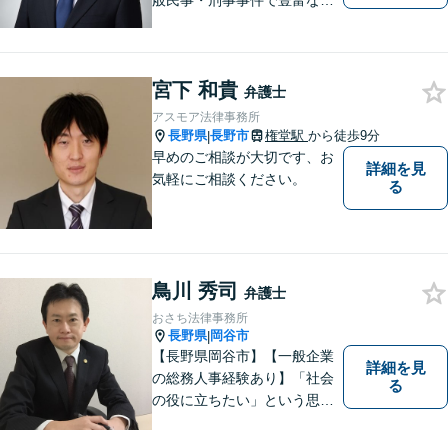
般民事・刑事事件で豊富な実
績あり。「依頼をして良かっ
た。」と言っていただけるよ
うなリーガルサービスをご提
宮下 和貴
供します。
弁護士
アスモア法律事務所
長野県
長野市
権堂駅
から徒歩9分
|
早めのご相談が大切です、お
詳細を見
気軽にご相談ください。
る
鳥川 秀司
弁護士
おさち法律事務所
長野県
岡谷市
|
【長野県岡谷市】【一般企業
詳細を見
の総務人事経験あり】「社会
る
の役に立ちたい」という思い
を持って弁護士として活動し
ています。地元に根ざし、岡