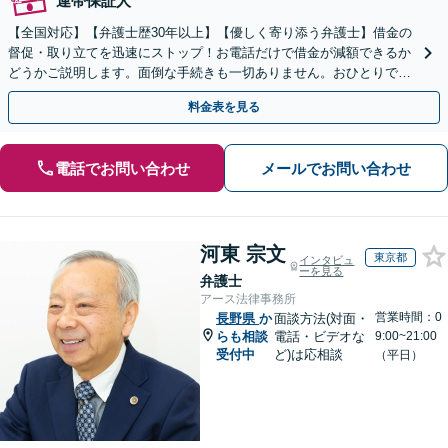
連帯保証人
【全国対応】【弁護士歴30年以上】【優しく寄り添う弁護士】借金の
督促・取り立てを迅速にストップ！お電話だけで借金が減額できるか
どうかご説明します。面倒な手続きも一切ありません。おひとりで悩
まず、お気軽にご相談ください。【電話相談可】
料金表を見る
電話でお問い合わせ
メールでお問い合わせ
河東 宗文
東京都
インタビュ
ーを見る
弁護士
アース法律事務所
営業時間：0
長野県
か
面談方法(対面・
らも相談
電話・ビデオな
9:00~21:00
受付中
ど)は応相談
（平日）