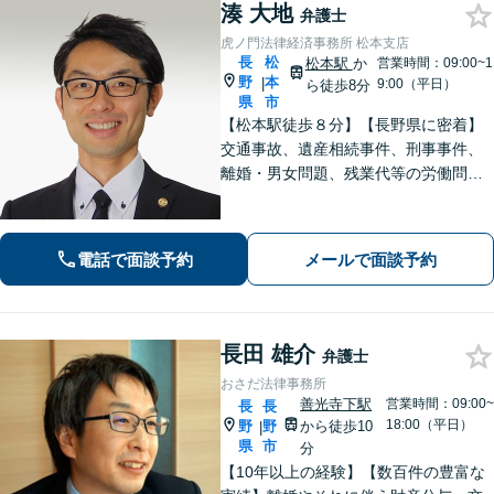
湊 大地
弁護士
虎ノ門法律経済事務所 松本支店
長
松
松本駅
か
営業時間：09:00~1
野
本
|
9:00（平日）
ら徒歩8分
県
市
【松本駅徒歩８分】【長野県に密着】
交通事故、遺産相続事件、刑事事件、
離婚・男女問題、残業代等の労働問題
等の個人の法律問題や企業法務まで、
法的トラブルを解決、予防すべく、依
頼者様と共に歩みます。お一人で悩ま
電話で面談予約
メールで面談予約
ず是非ご相談ください。
長田 雄介
弁護士
おさだ法律事務所
善光寺下駅
営業時間：09:00~
長
長
18:00（平日）
野
野
から徒歩10
|
県
市
分
【10年以上の経験】【数百件の豊富な