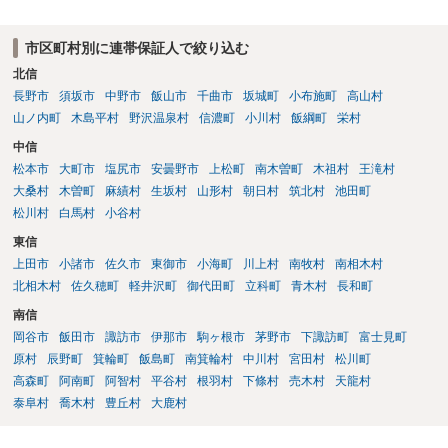
市区町村別に連帯保証人で絞り込む
北信
長野市
須坂市
中野市
飯山市
千曲市
坂城町
小布施町
高山村
山ノ内町
木島平村
野沢温泉村
信濃町
小川村
飯綱町
栄村
中信
松本市
大町市
塩尻市
安曇野市
上松町
南木曽町
木祖村
王滝村
大桑村
木曽町
麻績村
生坂村
山形村
朝日村
筑北村
池田町
松川村
白馬村
小谷村
東信
上田市
小諸市
佐久市
東御市
小海町
川上村
南牧村
南相木村
北相木村
佐久穂町
軽井沢町
御代田町
立科町
青木村
長和町
南信
岡谷市
飯田市
諏訪市
伊那市
駒ヶ根市
茅野市
下諏訪町
富士見町
原村
辰野町
箕輪町
飯島町
南箕輪村
中川村
宮田村
松川町
高森町
阿南町
阿智村
平谷村
根羽村
下條村
売木村
天龍村
泰阜村
喬木村
豊丘村
大鹿村