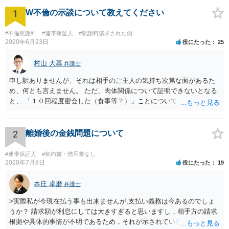
1
W不倫の示談について教えてください
#不倫慰謝料
#連帯保証人
#慰謝料請求された側
2020年6月23日
役にたった
25
村山 大基
弁護士
申し訳ありませんが、それは相手のご主人の気持ち次第な面があるた
め、何とも言えません。 ただ、肉体関係について証明できないとなる
と、 「１０回程度密会した（食事等？）」ことについて、そこまで多
額の慰謝料が認められる可能性は低いと思います。 可能なら、メール
履歴等を持参して、詳しい事情を伝えての面談相談をお勧めします。
2
離婚後の金銭問題について
#連帯保証人
#契約書・借用書なし
2020年7月8日
役にたった
19
本庄 卓磨
弁護士
>実際私が今現在払う事も出来ませんが,支払い義務は今あるのでしょ
うか？ 請求額が利息にしては大きすぎると思いますし，相手方の請求
根拠や具体的事情が不明であるため，それが示されていない現段階で