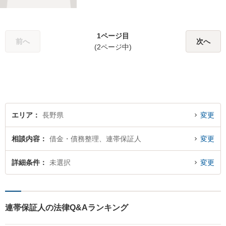
実現するためにどのような方
法が最適かを常に考えなが
ら、一つひとつの案件に向き
1ページ目
合っています。 できる限り負
前へ
次へ
(2ページ中)
担を軽減し、スピーディーな
解決を目指すことを信条とし
ています。
エリア
長野県
変更
相談内容
借金・債務整理、連帯保証人
変更
詳細条件
未選択
変更
連帯保証人の法律Q&Aランキング