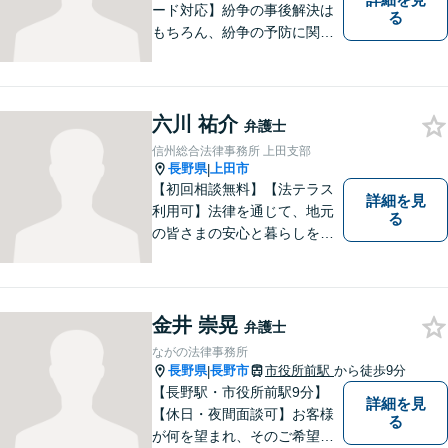
ード対応】紛争の事後解決は
る
もちろん、紛争の予防に関す
るアドバイスもご提供いたし
ます。そのために、常日頃か
ら弁護士へ事前に法律相談を
する癖をつけることを勧めて
六川 祐介
弁護士
おります。早期相談が早期解
信州総合法律事務所 上田支部
決に繋がりますのでお気軽に
長野県
上田市
|
ご相談ください。
【初回相談無料】【法テラス
詳細を見
利用可】法律を通じて、地元
る
の皆さまの安心と暮らしを全
力でサポートいたします！お
一人で抱え込まず、まずはあ
なたのお悩みをお聞かせくだ
さい。どのようなご相談でも
金井 崇晃
弁護士
真摯に向き合い、解決まで全
ながの法律事務所
力で伴走します。【地域密着
長野県
長野市
市役所前駅
から徒歩9分
|
型の法律事務所】
【長野駅・市役所前駅9分】
詳細を見
【休日・夜間面談可】お客様
る
が何を望まれ、そのご希望を