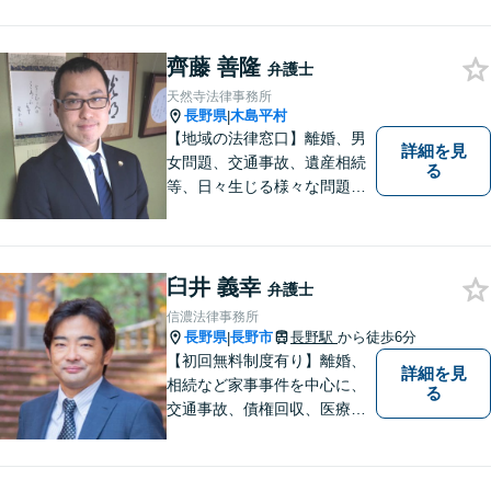
係を大切にし、迅速・丁寧な
対応を心がけております。お
忙しい方もお気軽にご相談く
齊藤 善隆
弁護士
ださい。
天然寺法律事務所
長野県
木島平村
|
【地域の法律窓口】離婚、男
詳細を見
女問題、交通事故、遺産相続
る
等、日々生じる様々な問題に
ついて、相談者の悩みを一緒
に考え、適切な解決を図りま
す。
臼井 義幸
弁護士
信濃法律事務所
長野県
長野市
長野駅
から徒歩6分
|
【初回無料制度有り】離婚、
詳細を見
相続など家事事件を中心に、
る
交通事故、債権回収、医療過
誤、国際案件などを取り扱っ
ています。