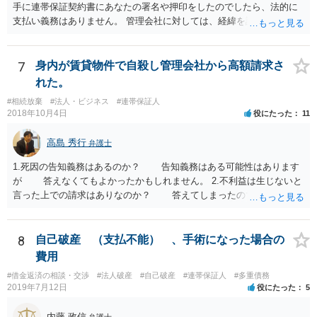
手に連帯保証契約書にあなたの署名や押印をしたのでしたら、法的に
支払い義務はありません。 管理会社に対しては、経緯を説明して自身
に支払い義務がない旨説明されるのがよろしいかと思います。
7
身内が賃貸物件で自殺し管理会社から高額請求さ
れた。
#相続放棄
#法人・ビジネス
#連帯保証人
2018年10月4日
役にたった
11
高島 秀行
弁護士
1.死因の告知義務はあるのか？ 告知義務はある可能性はあります
が 答えなくてもよかったかもしれません。 2.不利益は生じないと
言った上での請求はありなのか？ 答えてしまったので請求されて
も仕方がありません。 ただ、不利益は生じないと言ったことが証
明できれば 信義則違反という主張をすることができる可能性があ
ります。 3.請求額は妥当なのか？ 自殺した場合、約２年分の賃料
8
自己破産 （支払不能） 、手術になった場合の
が損害となるというのが判例です。
費用
#借金返済の相談・交渉
#法人破産
#自己破産
#連帯保証人
#多重債務
2019年7月12日
役にたった
5
内藤 政信