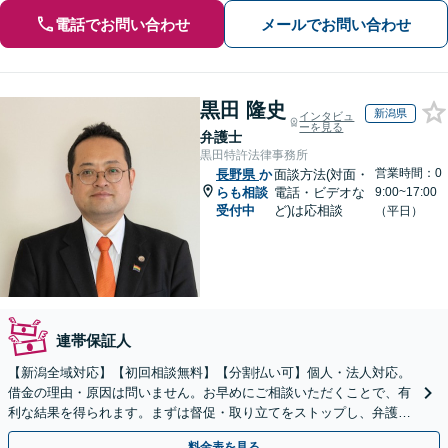
電話でお問い合わせ
メールでお問い合わせ
黒田 隆史
新潟県
インタビュ
ーを見る
弁護士
黒田特許法律事務所
営業時間：0
長野県
か
面談方法(対面・
らも相談
電話・ビデオな
9:00~17:00
受付中
ど)は応相談
（平日）
連帯保証人
【新潟全域対応】【初回相談無料】【分割払い可】個人・法人対応。
借金の理由・原因は問いません。お早めにご相談いただくことで、有
利な結果を得られます。まずは督促・取り立てをストップし、弁護士
とともに最善の解決策を話し合いましょう。【駐車場有】
料金表を見る