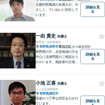
元裁判所職員の弁護士が、や
詳細を見
さしく、ていねいに対応して
る
います。
一由 貴史
弁護士
長野第一法律事務所
長野県
長野市
権堂駅
から徒歩10分
|
長野県の方，北信地域の方を
詳細を見
中心に法律問題のご相談をう
る
かがいます。相談者の立場を
尊重し，かつ，客観的なアド
バイスをいたします。
小池 正喜
弁護士
八ヶ岳法律事務所
長野県
諏訪市
|
迅速かつ丁寧な対応を心がけ
詳細を見
ています。