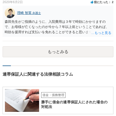
2020年6月2日
役にたった
2
理崎 智英
弁護士
森田先生がご指摘のように、入院費用は３年で時効にかかりますの
で、お母様が亡くなったのが今から７年以上前ということであれば、
時効を援用すれば支払いを免れることができると思います。 そのた
め、分割払いの交渉をするのではなく、弁護士に対して時効援用の内
容証明郵便を送るようにしてください。
もっとみる
連帯保証人に関連する法律相談コラム
借金・債務整理
勝手に借金の連帯保証人にされた場合の
対処法