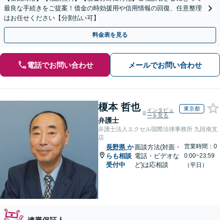
最良な手続きをご提案！借金の時効援用や信用情報の回復、任意整理
はお任せください【分割払い可】
料金表を見る
電話でお問い合わせ
メールでお問い合わせ
榎本 哲也
東京都
インタビュ
ーを見る
弁護士
弁護士法人エクセル国際法律事務所 九段南支
店
営業時間：0
長野県
か
面談方法(対面・
らも相談
電話・ビデオな
0:00~23:59
受付中
ど)は応相談
（平日）