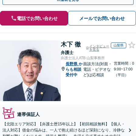
電話でお問い合わせ
メールでお問い合わせ
木下 徹
山梨県
インタビュー
を見る
弁護士
弁護士法人ATB 山梨事務所
営業時間：0
長野県
か
面談方法(対面・
らも相談
電話・ビデオな
9:00~17:00
受付中
ど)は応相談
（平日）
連帯保証人
【北陸エリア対応】【弁護士歴15年以上】【初回相談無料】【個人・
法人対応】借金の悩みは、一人で抱え続けるほど深刻になり、冷静な