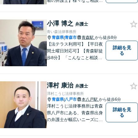
着の弁護士】様々なご相談・
ご依頼案件に迅速・丁寧に対
応いたします。
小澤 博之
弁護士
青い森法律事務所
青森県
青森市
青森駅
から徒歩8分
|
【法テラス利用可】【平日夜
詳細を見
間土曜日対応可】【青森駅徒
る
歩8分】 「こんなこと相談し
ていいのだろうか」とお思い
の方、大丈夫です。どのよう
なお悩みでもご相談くださ
澤村 康治
い。 皆様が抱えている問題に
弁護士
真摯に向き合い、ともに解決
澤村こうじ法律事務所
いたします。
青森県
八戸市
本八戸駅
から徒歩6分
|
澤村こうじ法律事務所は青森
詳細を見
県八戸市にある、青森県出身
る
の弁護士が幅広いニーズにお
応えするアットホームな法律
事務所です。