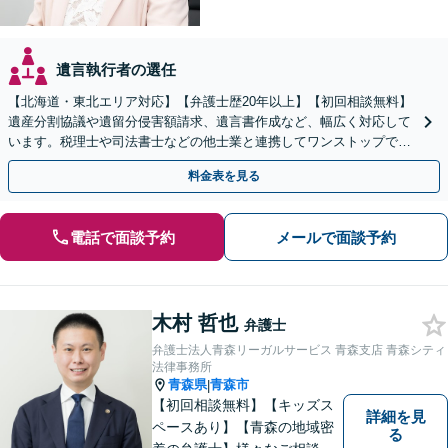
遺言執行者の選任
【北海道・東北エリア対応】【弁護士歴20年以上】【初回相談無料】
遺産分割協議や遺留分侵害額請求、遺言書作成など、幅広く対応して
います。税理士や司法書士などの他士業と連携してワンストップでの
解決が可能です。ぜひご相談ください。
料金表を見る
電話で面談予約
メールで面談予約
木村 哲也
弁護士
弁護士法人青森リーガルサービス 青森支店 青森シティ
法律事務所
青森県
青森市
|
【初回相談無料】【キッズス
詳細を見
ペースあり】【青森の地域密
る