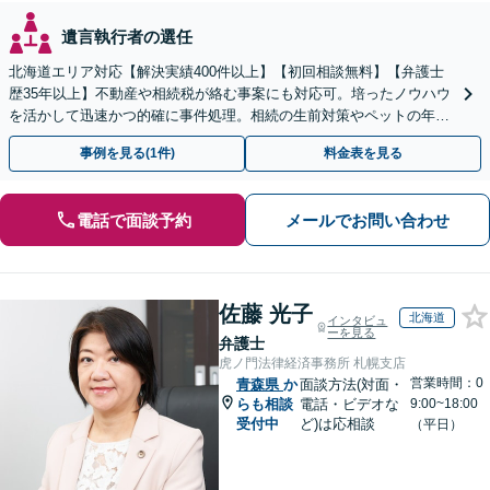
遺言執行者の選任
北海道エリア対応【解決実績400件以上】【初回相談無料】【弁護士
歴35年以上】不動産や相続税が絡む事案にも対応可。培ったノウハウ
を活かして迅速かつ的確に事件処理。相続の生前対策やペットの年金
システムもお任せ【完全個室】【自衛隊前駅8分】
事例を見る(1件)
料金表を見る
電話で面談予約
メールでお問い合わせ
佐藤 光子
北海道
インタビュ
ーを見る
弁護士
虎ノ門法律経済事務所 札幌支店
営業時間：0
青森県
か
面談方法(対面・
らも相談
電話・ビデオな
9:00~18:00
受付中
ど)は応相談
（平日）