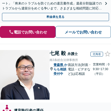
ート」「将来のトラブルを防ぐための遺言書作成」遺産分割協議での
トラブルから遺留分をめぐる争いまで、さまざまな相続問題に対応し
ています「アクセス良好・WEB面談対応で安心の相談」
料金表を見る
電話でお問い合わせ
メールでお問い合わせ
七尾 毅
弁護士
北海道
南3条総合法律事務所
営業時間：0
青森県
か
面談方法(対面・
らも相談
電話・ビデオな
9:30~17:30
受付中
ど)は応相談
（平日）
遺言執行者の選任