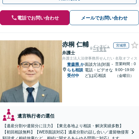
電話でお問い合わせ
メールでお問い合わせ
赤桐 仁輔
宮城県
インタビュ
ーを見る
弁護士
弁護士法人法律事務所せんだい 名取オフィス
営業時間：0
青森県
か
面談方法(対面・
らも相談
電話・ビデオな
9:00~19:00
受付中
ど)は応相談
（金曜日）
遺言執行者の選任
【遺産分割や遺留分に注力】【東北各地より相談・解決実績多数】
【初回相談無料】【WEB面談対応】遺産分割の話し合い／遺留物侵害
額請求／相続放棄など、相続に関するあらゆる問題に対応します。ご