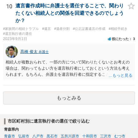
10
遺言書作成時に弁護士を選任することで、関わり
たくない相続人との関係を回避できるのでしょう
か？
#家族間の相続トラブル
#遺言
#遺産分割
#公正証書遺言の作成
#相続手続き
#遺言執行者の選任
2023年9月1日
役にたった
3
髙橋 俊太
弁護士
相続人が複数おられて、一部の方について関わりたくないとお考えの
場合は、関わってもよい方を遺言執行者にしておくという方法も考え
られます。もちろん、弁護士を遺言執行者に指定することもできます
が、（関わってもよい）相続人を遺言執行者に指定しておいて、その
方に再委任の権限を付与しておくという方法もあります。 一度、弁護
士に直接ご相談されることをお勧めいたします。
もっとみる
市区町村別に遺言執行者の選任で絞り込む
青森県内
青森市
弘前市
八戸市
黒石市
五所川原市
十和田市
三沢市
むつ市