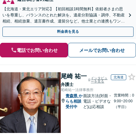
【北海道・東北エリア対応】【初回相談1時間無料】依頼者さまの思
いを尊重し、バランスのとれた解決を。遺産分割協議・調停、不動産
相続、相続放棄、遺言書作成、遺留分など。他士業との連携もワンス
トップで対応します【休日・夜間面談OK】
料金表を見る
電話でお問い合わせ
メールでお問い合わせ
尾崎 祐一
北海道
インタビュ
ーを見る
弁護士
尾崎祐一法律事務所
営業時間：0
青森県
か
面談方法(対面・
らも相談
電話・ビデオな
9:00~20:00
受付中
ど)は応相談
（平日）