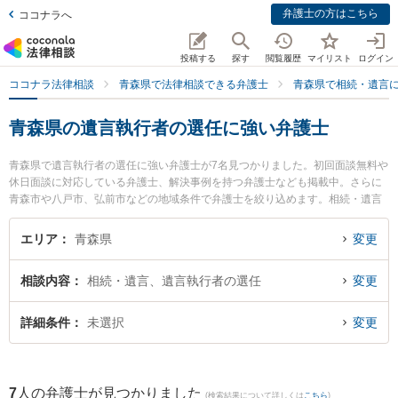
弁護士の方はこちら
ココナラへ
投稿する
探す
閲覧履歴
マイリスト
ログイン
ココナラ法律相談
青森県で法律相談できる弁護士
青森県で相続・遺言
青森県の遺言執行者の選任に強い弁護士
青森県で遺言執行者の選任に強い弁護士が7名見つかりました。初回面談無料や
休日面談に対応している弁護士、解決事例を持つ弁護士なども掲載中。さらに
青森市や八戸市、弘前市などの地域条件で弁護士を絞り込めます。相続・遺言
に関係する家族間の相続トラブルや認知症の相続、遺産分割等の細かな分野で
の絞り込み検索もでき便利です。特に雪のまち法律事務所の三上 大介弁護士や
エリア
青森県
変更
安藤法律事務所の安藤 祥吾弁護士、弁護士法人青森リーガルサービス 青森支店
青森シティ法律事務所の木村 哲也弁護士のプロフィール情報や弁護士費用、強
相談内容
相続・遺言、遺言執行者の選任
変更
みなどが注目されています。『青森県で土日や夜間に発生した遺言執行者の選
任のトラブルを今すぐに弁護士に相談したい』『遺言執行者の選任のトラブル
解決の実績豊富な近くの弁護士を検索したい』『初回相談無料で遺言執行者の
詳細条件
未選択
変更
選任を法律相談できる青森県内の弁護士に相談予約したい』などでお困りの相
談者さんにおすすめです。
7
人の弁護士が見つかりました
(検索結果について詳しくは
こちら
)