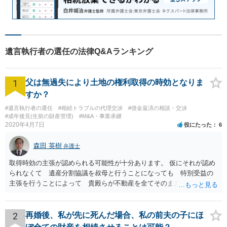
遺言執行者の選任の法律Q&Aランキング
1
父は無過失により土地の権利取得の時効となりま
すか？
#遺言執行者の選任
#相続トラブルの代理交渉
#借金返済の相談・交渉
#成年後見(生前の財産管理)
#M&A・事業承継
2020年4月7日
役にたった
6
森田 英樹
弁護士
取得時効の主張が認められる可能性が十分あります。 仮にそれが認め
られなくて 遺産分割協議を叔母と行うことになっても 特別受益の
主張を行うことによって 貴殿らが不動産を全てそのまま取得できる
ことが可能でしょう。
2
再婚後、私が先に死んだ場合、私の前夫の子にほ