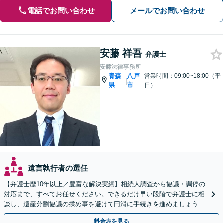
電話でお問い合わせ
メールでお問い合わせ
安藤 祥吾
弁護士
安藤法律事務所
青森
八戸
営業時間：09:00~18:00（平
|
県
市
日）
遺言執行者の選任
【弁護士歴10年以上／豊富な解決実績】相続人調査から協議・調停の
対応まで、すべてお任せください。できるだけ早い段階で弁護士に相
談し、遺産分割協議の揉め事を避けて円滑に手続きを進めましょう
【秘密厳守】【完全個室対応】【休日・夜間相談あり】
料金表を見る