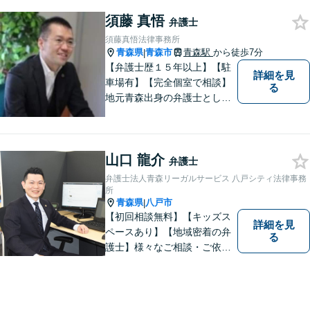
須藤 真悟
弁護士
須藤真悟法律事務所
青森県
青森市
青森駅
から徒歩7分
|
【弁護士歴１５年以上】【駐
詳細を見
車場有】【完全個室で相談】
る
地元青森出身の弁護士とし
て、相談にお越しくださった
方々が、平穏な日常を取り戻
すことができるように、迅速
山口 龍介
に、そして真剣に取り組みま
弁護士
す。皆様が安心して相談でき
弁護士法人青森リーガルサービス 八戸シティ法律事務
るような雰囲気づくりを行な
所
青森県
八戸市
|
っています。
【初回相談無料】【キッズス
詳細を見
ペースあり】【地域密着の弁
る
護士】様々なご相談・ご依頼
案件に迅速・丁寧に対応いた
します。お困りの方はぜひご
相談ください。