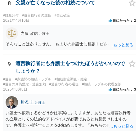
を依頼されるのも悪くはありませんが、感情的な理由が強いと思いま
8
父親が亡くなった後の相続について
すので法的観点から説得を試みても解決は難しいように思います。
#財産分与
#遺言執行者の選任
#自己破産
2021年4月16日
役にたった
2
内藤 政信
弁護士
そんなことはありません。 もよりの弁護士に相談ください。
9
遺言執行者にも弁護士をつけたほうがかいいので
しょうか？
#遺言
#家族間の相続トラブル
#相続財産調査・鑑定
#遺言の真偽鑑定・遺言無効
#遺言執行者の選任
#相続トラブルの代理交渉
2025年8月8日
役にたった
3
川添 圭
弁護士
弁護士へ依頼するかどうかは事案によりますが、あなたも遺言執行者
の立場としての法的なアドバイスが必要であるとお見受けしますの
で、弁護士へ相談することをお勧めします。「あちらの弁護士」（元
嫁と娘の弁護士のことでしょうか）へ聴いても、自分に有利な主張や
誘導しかしてこないと思います。