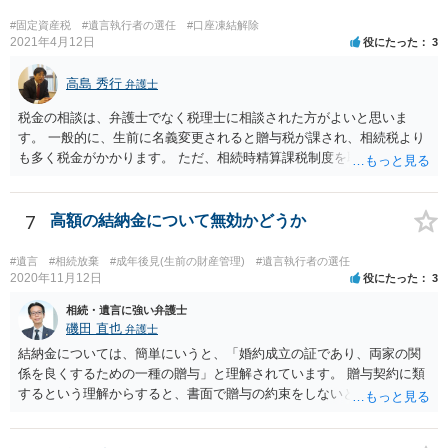
#固定資産税
#遺言執行者の選任
#口座凍結解除
2021年4月12日
役にたった
3
高島 秀行
弁護士
税金の相談は、弁護士でなく税理士に相談された方がよいと思いま
す。 一般的に、生前に名義変更されると贈与税が課され、相続税より
も多く税金がかかります。 ただ、相続時精算課税制度を取れば、実質
的に相続税と同等の税金で済む可能性があります。 実際に税理士にど
ういう場合にどれくらい税金がかかるか計算してもらって どういう方
針を取るか決められたらよいと思います。
7
高額の結納金について無効かどうか
#遺言
#相続放棄
#成年後見(生前の財産管理)
#遺言執行者の選任
2020年11月12日
役にたった
3
相続・遺言に強い弁護士
磯田 直也
弁護士
結納金については、簡単にいうと、「婚約成立の証であり、両家の関
係を良くするための一種の贈与」と理解されています。 贈与契約に類
するという理解からすると、書面で贈与の約束をしないと相手方は支
払いを請求できません。 反面、実際に支払ったあとから返金を求める
ことは困難です。 くれぐれも今後お気をつけください。 弁護士に対応