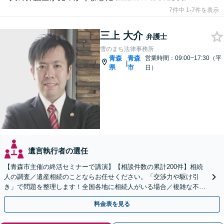
7件中 1-7件を表示
三上 大介
弁護士
雪のまち法律事務所
青森
青森
営業時間：09:00~17:30（平
|
県
市
日）
遺言執行者の選任
【青森市主催の終活セミナーで講演】【相談件数の累計200件】相続
人の調査／遺産相続のことならお任せください。「交渉力や駆け引
き」で問題を整理します！全国各地に相続人がいる場合／複雑な不動
産の相続にも対応【初回相談無料／当日・夜間可】
料金表を見る