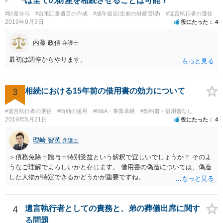
ぼ全ての財産を相続させることは可能？
#財産分与
#自筆証書遺言の作成
#成年後見(生前の財産管理)
#遺言執行者の選任
2019年9月3日
役にたった
4
内藤 政信
弁護士
最初は調停からやります。
3
相続における15年前の借用書の効力について
#遺言執行者の選任
#時効の援用
#M&A・事業承継
#契約書・借用書なし
2019年5月21日
役にたった
4
理崎 智英
弁護士
＞債務免除＝贈与＝特別受益という解釈で宜しいでしょうか？ そのよ
うなご理解でよろしいかと存じます。 借用書の偽造については、偽造
した人物が特定できるかどうかが重要ですね。
4
遺言執行者としての責務と、弟の葬儀出席に関す
る問題