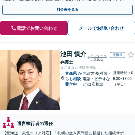
事情やご意向を丁寧にお聞きし、有利な解決を目指します
料金表を見る
電話でお問い合わせ
メールでお問い合わせ
池田 慎介
北海道
インタビュ
ーを見る
弁護士
まこまない法律事務所
営業時間：0
青森県
か
面談方法(対面・
らも相談
電話・ビデオな
9:30~17:00
受付中
ど)は応相談
（平日）
遺言執行者の選任
【北海道・東北エリア対応】「札幌の空き家問題に精通した相続サポ