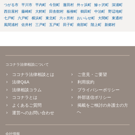
つがる市
平川市
平内町
今別町
蓬田村
外ヶ浜町
鰺ヶ沢町
深浦町
西目屋村
藤崎町
大鰐町
田舎館村
板柳町
鶴田町
中泊町
野辺地町
七戸町
六戸町
横浜町
東北町
六ヶ所村
おいらせ町
大間町
東通村
風間浦村
佐井村
三戸町
五戸町
田子町
南部町
階上町
新郷村
ココナラ法律相談について
ココナラ法律相談とは
ご意見・ご要望
法律Q&A
利用規約
法律相談コラム
プライバシーポリシー
ココナラとは
外部送信ポリシー
よくあるご質問
掲載をご検討の弁護士の方
へ
運営へのお問い合わせ
会社情報