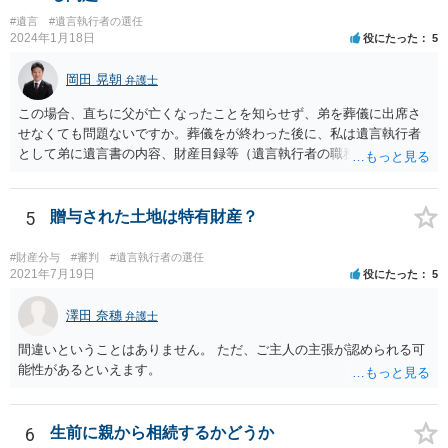
#遺言
#遺言執行者の選任
2024年1月18日
役にたった
5
岡田 晃朝
弁護士
この場合、直ちに父が亡くなったことを知らせず、弟を葬儀に出席さ
せなくても問題ないですか。葬儀をが終わった後に、私は遺言執行者
として弟に遺言書の内容、財産目録等（遺言執行者の職務）を知らせ
ればよいですか。 葬儀は喪主が主催する行事ですから、誰を参加させ
るかは喪主の自由です。 呼ばなくてもかまいません。 そもそも、そう
いう法律関係にありません。 遺言の内容と遺産の総額の通知、公正証
5
贈与された土地は特有財産？
書でない場合は遺言の検認については、執行者に通知義務があるの
で、対応しましょう。 そのあとは遺留分の請求などがあればそれへの
#財産分与
#審判
#遺言執行者の選任
対応となるでしょう。
2021年7月19日
役にたった
5
澤田 奈穗
弁護士
間違いということはありません。 ただ、ご主人の主張が認められる可
能性があるといえます。
6
生前に親から相続するかどうか