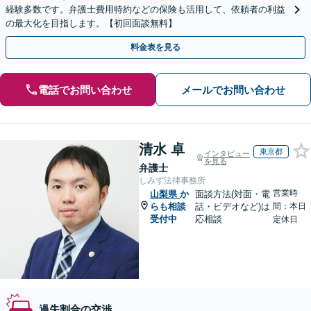
経験多数です。弁護士費用特約などの保険も活用して、依頼者の利益
の最大化を目指します。【初回面談無料】
料金表を見る
電話でお問い合わせ
メールでお問い合わせ
清水 卓
東京都
インタビュー
を見る
弁護士
しみず法律事務所
営業時
山梨県
か
面談方法(対面・電
らも相談
話・ビデオなど)は
間：本日
受付中
応相談
定休日
過失割合の交渉