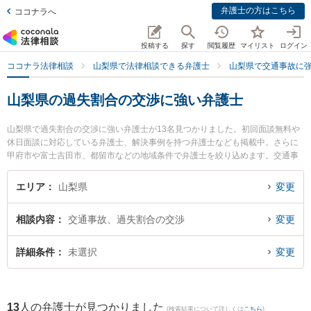
弁護士の方はこちら
ココナラへ
投稿する
探す
閲覧履歴
マイリスト
ログイン
ココナラ法律相談
山梨県で法律相談できる弁護士
山梨県で交通事故に
山梨県の過失割合の交渉に強い弁護士
山梨県で過失割合の交渉に強い弁護士が13名見つかりました。初回面談無料や
休日面談に対応している弁護士、解決事例を持つ弁護士なども掲載中。さらに
甲府市や富士吉田市、都留市などの地域条件で弁護士を絞り込めます。交通事
故に関係する自動車事故やバイク事故、自転車事故等の細かな分野での絞り込
み検索もでき便利です。特にベリーベスト法律事務所 甲府オフィスの髙島 星矢
エリア
山梨県
変更
弁護士や丹澤法律事務所の丹澤 明主実弁護士、弁護士法人ATB 山梨事務所の木
下 徹弁護士のプロフィール情報や弁護士費用、強みなどが注目されています。
相談内容
交通事故、過失割合の交渉
変更
『山梨県で土日や夜間に発生した過失割合の交渉のトラブルを今すぐに弁護士
に相談したい』『過失割合の交渉のトラブル解決の実績豊富な近くの弁護士を
検索したい』『初回相談無料で過失割合の交渉を法律相談できる山梨県内の弁
詳細条件
未選択
変更
護士に相談予約したい』などでお困りの相談者さんにおすすめです。
13
人の弁護士が見つかりました
(検索結果について詳しくは
こちら
)