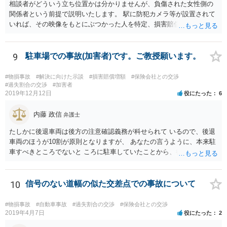
相談者がどういう立ち位置かは分かりませんが、負傷された女性側の
関係者という前提で説明いたします。 駅に防犯カメラ等が設置されて
いれば、その映像をもとにぶつかった人を特定、損害賠償請求をでき
る可能性、被害届の提出（過失傷害）をできる可能性があります。 映
像の保存期間は鉄道会社によりますがある程度の期間が経過すると削
除される場合があるので対応は早い方がよいでしょう。 請求権者は負
9
駐車場での事故(加害者)です。ご教授願います。
傷された女性になりますので、できるだけ早く本人で法律相談に行き
ましょう。 本人が動けない場合には、電話相談などを繋げないか相談
#物損事故
#解決に向けた示談
#損害賠償増額
#保険会社との交渉
してみましょう。
#過失割合の交渉
#加害者
2019年12月12日
役にたった
6
内藤 政信
弁護士
たしかに後退車両は後方の注意確認義務が科せられて いるので、後退
車両のほうが10割が原則となりますが、 あなたの言うように、本来駐
車すべきところでないと ころに駐車していたことから、後退車両のさ
またげに なることも予見されるし、あなたが後退してきたことに きず
いたならクラクションを鳴らす必要もあるでしょう。 駐車スペースで
ないところに停めていることの合図と して、補助ランプも点灯してお
10
信号のない道幅の似た交差点での事故について
く必要もあるでしょうね。 ２割くらいは過失がありそうですね。 私見
です。
#物損事故
#自動車事故
#過失割合の交渉
#保険会社との交渉
2019年4月7日
役にたった
2