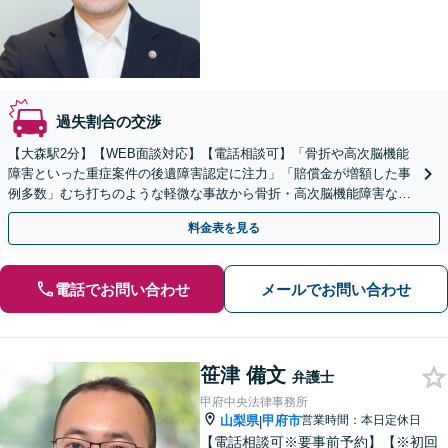
過失割合の交渉
【大森駅2分】【WEB面談対応】【電話相談可】「骨折や高次脳機能
障害といった重症案件の後遺障害認定に注力」「賠償金が増額した事
例多数」むち打ちのような軽微な事故から骨折・高次脳機能障害など
の重症事故まで、事故の規模に関わらず対応いたします
料金表を見る
電話でお問い合わせ
メールでお問い合わせ
笹津 備文
弁護士
甲府中央法律事務所
山梨県
甲府市
営業時間：本日定休日
|
【電話相談可※要事前予約】【※初回