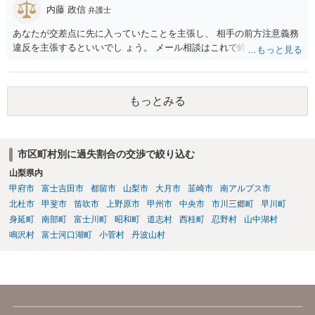
内藤 政信
弁護士
あなたが交差点に先に入っていたことを主張し、 相手の前方注意義務
違反を主張するといいでし ょう。 メール相談はこれで終わります。
もっとみる
市区町村別に過失割合の交渉で絞り込む
山梨県内
甲府市
富士吉田市
都留市
山梨市
大月市
韮崎市
南アルプス市
北杜市
甲斐市
笛吹市
上野原市
甲州市
中央市
市川三郷町
早川町
身延町
南部町
富士川町
昭和町
道志村
西桂町
忍野村
山中湖村
鳴沢村
富士河口湖町
小菅村
丹波山村