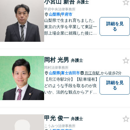
の作成や相続人の紛争解決ま
小宮山 新吾
弁護士
で幅広く対応できます【初回
甲府中央法律事務所
面談無料】
山梨県
甲府市
|
山梨県で生まれ育ちました。
詳細を見
東京の大学を卒業して東証一
る
部上場企業に就職した後に司
法試験を志し、社会人と受験
生の二足のわらじを履いてい
た時期もあります。 平成16年
に弁護士登録した後は、山梨
岡村 光男
弁護士
県内を中心に様々な案件を取
岡村法律事務所
り扱ってきました。
山梨県
富士吉田市
月江寺駅
から徒歩2分
|
【月江寺駅2分】【駐車場有】
詳細を見
どのような手段を取るのが良
る
いか、法的な観点からアドバ
イスさせていただきます。お
気軽にご相談ください。
甲光 俊一
弁護士
こうみつ法律事務所