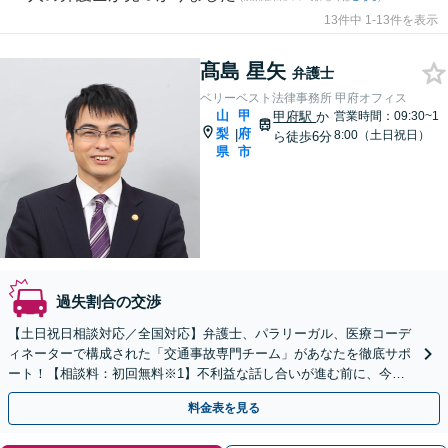
13件中 1-13件を表示
髙島 星矢
弁護士
ベリーベスト法律事務所 甲府オフィス
山
甲
甲府駅
か
営業時間：09:30~1
梨
府
|
8:00（土日祝日）
ら徒歩6分
県
市
過失割合の交渉
【土日祝日相談対応／全国対応】弁護士、パラリーガル、医療コーデ
ィネーターで構成された「交通事故専門チーム」があなたを徹底サポ
ート！【相談料：初回無料※1】不利益な話し合いが進む前に、今す
ぐ相談！
料金表を見る