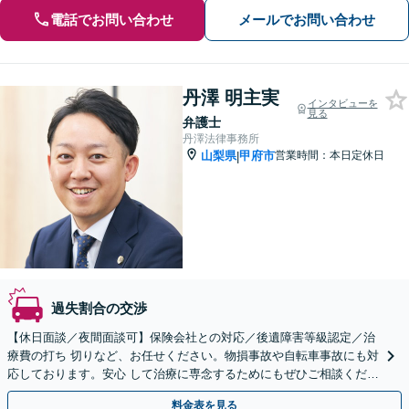
電話でお問い合わせ
メールでお問い合わせ
丹澤 明主実
インタビューを
見る
弁護士
丹澤法律事務所
山梨県
甲府市
営業時間：本日定休日
|
過失割合の交渉
【休日面談／夜間面談可】保険会社との対応／後遺障害等級認定／治
療費の打ち 切りなど、お任せください。物損事故や自転車事故にも対
応しております。安心 して治療に専念するためにもぜひご相談くださ
い。
料金表を見る