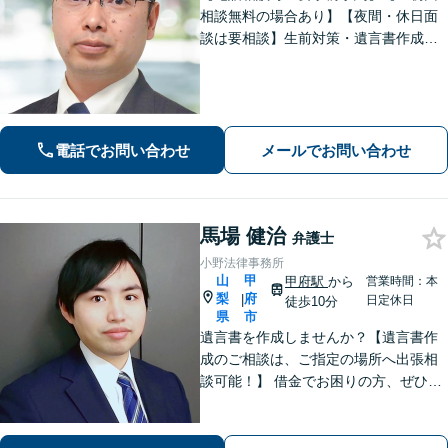
相談無料の場合あり】【夜間・休日面
談は要相談】生前対策・遺言書作成は
「出張サービスあり！」他士業連携に
よる不動産を含む財産分与・遺産分割
／債務整理で生活再建も／交通事故の
示談交渉【法テラス相談利用可※事件
による】
電話でお問い合わせ
メールでお問い合わせ
馬場 健治
弁護士
小野法律事務所
山
甲
甲府駅
から
営業時間：本
梨
府
|
日定休日
徒歩10分
県
市
遺言書を作成しませんか？【遺言書作
成のご相談は、ご指定の場所へ出張相
談可能！】 借金でお困りの方、ぜひご
相談ください。【法テラス相談制度利
用可（法人不可）】 法人破産にも対応
可能。借金問題で困ったらまず相談