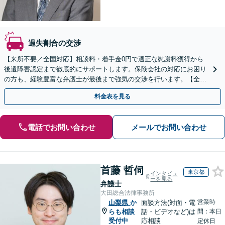
過失割合の交渉
【来所不要／全国対応】相談料・着手金0円で適正な慰謝料獲得から
後遺障害認定まで徹底的にサポートします。保険会社の対応にお困り
の方も、経験豊富な弁護士が最後まで強気の交渉を行います。【全国
13拠点】お気軽にご相談ください。
料金表を見る
電話でお問い合わせ
メールでお問い合わせ
首藤 哲伺
東京都
インタビュ
ーを見る
弁護士
大田総合法律事務所
営業時
山梨県
か
面談方法(対面・電
らも相談
話・ビデオなど)は
間：本日
受付中
応相談
定休日