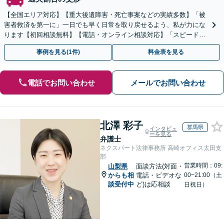
【全国エリア対応】【重大後遺障害・死亡事案などの実績多数】「被
害者救済を第一に」一日でも早く日常を取り戻せるよう、私が力にな
ります【初回相談無料】【電話・オンライン相談対応】「スピード対
応・納得できる解決を」「刑事裁判のニーズにも対応」
事例を見る(1件)
料金表を見る
電話でお問い合わせ
メールでお問い合わせ
北澤 彩子
群馬県
インタビュ
ーを見る
弁護士
ネクスパート法律事務所 高崎オフィス太田支
部
営業時間：09:
山梨県
面談方法(対面・
からも相
電話・ビデオな
00~21:00（土
談受付中
ど)は応相談
日祝日）