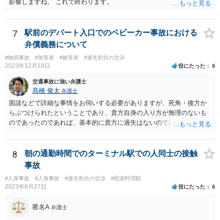
影響しますね。 これで終わります。
7
駅前のデパート入口でのベビーカー事故における
弁償義務について
#物損事故
#加害者
#被害者
#過失割合の交渉
2023年12月18日
役にたった
6
交通事故に強い弁護士
髙橋 俊太
弁護士
面談などで詳細な事情をお伺いする必要がありますが、死角・後方か
らぶつけられたということであり、貴方自身の入り方が無理のないも
のであったのであれば、基本的に貴方に過失はないのではないかとい
う印象です。 なお、貴方に怪我がなかったのは幸いなことなのです
が、ベビーカーの車輪が壊れるというのは（かなり劣化していたとい
うことでもない限り）相当な衝撃だったのではないかとも思われま
8
朝の通勤時間でのターミナル駅での人同士の接触
す。 そのあたりも含め、今後の状況に応じて弁護士に個別に相談なさ
事故
った方がよいように思います。
#人身事故
#人身事故
#過失割合の交渉
#慰謝料増額
2023年6月27日
役にたった
6
匿名A
弁護士