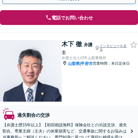
電話でお問い合わせ
木下 徹
弁護
インタビューを見
る
士
弁護士法人ATB 山梨事務所
山梨県
甲府市
営業時間：本日定休日
|
過失割合の交渉
【弁護士歴15年以上】【初回相談無料】保険会社との示談交渉、過失
割合、専業主婦（主夫）の休業損害など、交通事故に関するお悩みは
当事務所へご相談ください。専門知識に基づいて適切な補償を受けら