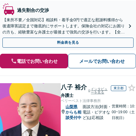
過失割合の交渉
【来所不要／全国対応】相談料・着手金0円で適正な慰謝料獲得から
後遺障害認定まで徹底的にサポートします。保険会社の対応にお困り
の方も、経験豊富な弁護士が最後まで強気の交渉を行います。【全国
13拠点】お気軽にご相談ください。
料金表を見る
電話でお問い合わせ
メールでお問い合わせ
八子 裕介
東京都
インタビュ
ーを見る
弁護士
ベリーベスト法律事務所
営業時間：10:
山梨県
面談方法(対面・
からも相
電話・ビデオな
00~19:00（土
談受付中
ど)は応相談
日祝日）