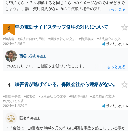
ご質問者様あるいは他の親権者様が、ご質問者様を処罰するためにわ
ら9対1くらいで ＞和解すると同じくらいのイメージなのですがどうで
ざわざ告訴状を出すのか？という疑問があるためです。 どういう理由
しょう。 弁護士費用特約がない方のご依頼の場合の契約内容などは各
でご質問者様も送致されるのか、確認したほうが良いと思います。 他
事務所の報酬基準によって区々かと思われます。 ＞あと紛センや弁セ
の交通違反で送致ということ（例えば信号無視など）が想定されます
ンで最初から10対0を主張したり期待するのは難しいのでしょうか。
が、そういった事情もないようなので、やはり確認した方が良いと思
＞1か2は譲らないとセンターとしても無理とかやりたくないとかある
3
車の電動サイドステップ修理の対応について
います。
のでしょうか。 私見では、そのようなことはないように思います。紛
セン等においても、基本的には、損害論も責任論も裁判所と同じよう
#加害者
#解決に向けた示談
#保険会社との交渉
#物損事故
#過失割合の交渉
な視点で解決が目指されることになります。
2024年3月6日
役にたった
5
西谷 拓哉
弁護士
そのとおりです。 ご健闘をお祈りいたします。
4
加害者が逃げている。保険会社から連絡がない。
#自動車事故
#被害者
#保険会社との交渉
#慰謝料増額
#過失割合の交渉
#むち打ち被害
2024年1月29日
役にたった
5
匿名A
弁護士
・「会社は、加害者が1年4ヶ月のうちに4回も事故を起こしている事か