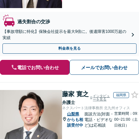
過失割合の交渉
【事故増額に特化】保険会社提示を最大9倍に。後遺障害1000万超の
実績
料金表を見る
電話でお問い合わせ
メールでお問い合わせ
藤家 寛之
福岡県
インタビュ
ーを見る
弁護士
ネクスパート法律事務所 北九州オフィス
営業時間：09:
山梨県
面談方法(対面・
からも相
電話・ビデオな
00~21:00（土
談受付中
ど)は応相談
日祝日）