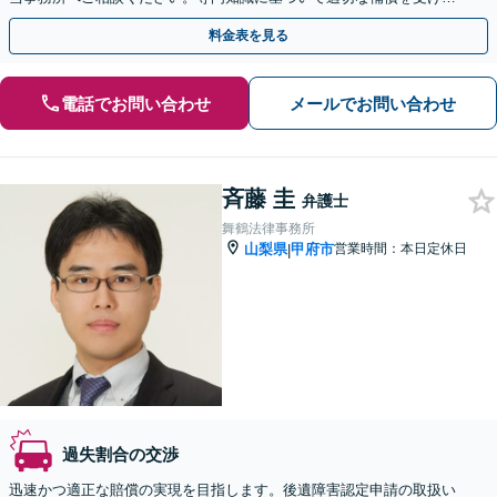
れるよう、状況に応じた最善の方法をご提案します。
料金表を見る
電話でお問い合わせ
メールでお問い合わせ
斉藤 圭
弁護士
舞鶴法律事務所
山梨県
甲府市
営業時間：本日定休日
|
過失割合の交渉
迅速かつ適正な賠償の実現を目指します。後遺障害認定申請の取扱い