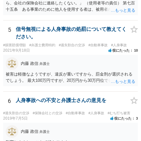
ら、会社の保険会社に連絡したくない。」 （使用者等の責任） 第七百
十五条 ある事業のために他人を使用する者は、被用者がその事業の
執行について第三者に加えた損害を賠償する責任を負う。ただし、使
用者が被用者の選任及びその事業の監督について相当の注意をしたと
き、又は相当の注意をしても損害が生ずべきであったときは、この限
5
信号無視による人身事故の処罰について教えてく
りでない。 会社側の言い分に付き合わず、会社側への請求をお考えな
ださい。
さったほうがよろしいかもしれません。加害ドライバーの任意保険が
#損害賠償増額
#弁護士費用特約
#過失割合の交渉
#自動車事故
#人身事故
本件に使えるか、使おうとするかが定かではありませんので。「1年4
2021年9月18日
役にたった
10
ヶ月のうちに4回も事故」の事実は、会社から加害ドライバーへの責任
転嫁のような発言ですが、上記ただし書との関連で言えば、会社側が
内藤 政信
弁護士
「相当の注意」をしていなかった証左でしょう。 今後の対応ですが、
事故証明書を速やかに取得すべきです。 病院で治療を受ける際、第三
被害は軽微なようですが、違反が重いですから、罰金刑が選択される
者行為による傷病届を出す必要があります。 最終的にどこまで認めら
でしょう。 最大100万円ですが、20万円から30万円位でしょうか。
れるかという問題はありますが、事故後に事故に関連した支出に関し
ては、領収書をもらい保存しておきましょう。
6
人身事故への不安と弁護士さんの意見を
#過失割合の交渉
#保険会社との交渉
#自動車事故
#人身事故
#むち打ち被害
2019年7月5日
役にたった
3
内藤 政信
弁護士