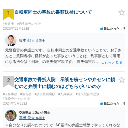
1
自転車同士の事故の書類送検について
#被害者
#過失割合の交渉
2025年11月13日
役にたった
7
藤本 顯人
弁護士
元警察官の弁護士です。 自転車同士の交通事故ということで、お子さ
んとご質問者様に怪我があった事故ということは、刑事罰として適用
になる法令は「刑法」の過失傷害罪です。 過失傷害罪は、親告罪と言
って、「告訴」がなければ処罰できません。 告訴とは、被害届や通報
とは異なるものです。 今回の事故で、ご質問者様は、相手方を処罰し
たいということで、ご自身の怪我とお子さんの怪我について、過失傷
2
交通事故で骨折入院 示談を紛センや弁センに頼
害として、告訴状を警察に出したものと思います。それであれば、相
むのと弁護士に頼むのはどちらがいいのか
手方については処罰されます。 他方で、怪我のない相手方は、自らの
#人身事故
#被害者
#損害賠償増額
#人身事故
#過失割合の交渉
怪我についての告訴については、相手方がご質問者様に対してするこ
#保険会社との交渉
とはできません。また、お子さんやご質問者様の怪我についての告訴
2024年5月12日
役にたった
5
をすることもできません。 告訴することができるのは被害者または被
交通事故に強い弁護士
害者の法定代理人（お子さんの親権者）だからです。 そうすると、ご
髙橋 俊太
弁護士
質問者様の事件（お子さんに対する過失傷害罪）も検察に送致される
というのはちょっと疑問が湧くところです。 というのも、お子さんや
＞自分なりに調べたのですがLAC基準の弁護士報酬でやってくれるな