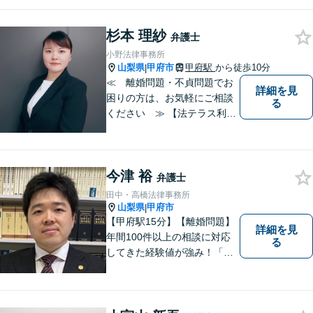
えの場合には、お気軽にご相
談ください。 法的な観点から
分析し、解決に向けてどのよ
杉本 理紗
弁護士
うな方法・手段を取ることが
小野法律事務所
良いのか等を助言させていた
山梨県
甲府市
甲府駅
から徒歩10分
|
だきます。
≪ 離婚問題・不貞問題でお
詳細を見
困りの方は、お気軽にご相談
る
ください ≫ 【法テラス利用
可能】【個室での相談】 離
婚・不貞の問題は、他人に相
談しにくいと思いますが、弁
今津 裕
護士には、守秘義務がありま
弁護士
すので、ご安心してご相談を
田中・高橋法律事務所
いただければと思います。
山梨県
甲府市
|
【甲府駅15分】【離婚問題】
詳細を見
年間100件以上の相談に対応
る
してきた経験値が強み！「離
婚する決意が固まっていな
い」という方のご相談もお待
ちしています【相続】遺言書