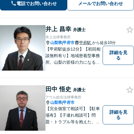
電話でお問い合わせ
メールでお問い合わせ
を！
井上 昌幸
弁護士
井上法律事務所
山梨県
甲府市
甲府駅
から徒歩10分
|
【甲府駅徒歩12分】【初回相
詳細を見
談無料有り】地域密着型事務
る
所。山梨の皆様の力になるべ
く、日々研鑽を積み重ねてお
ります。交通事故、遺産相
続、債務など、お困りごとは
田中 悟史
なんでもご相談ください。将
弁護士
来を見据えた適切なソリュー
アウル総合法律事務所
ションをご提案いたします。
山梨県
甲府市
|
【完全個室で相談可】【駐車
詳細を見
場有】【子連れ相談可】問
る
題・トラブル等を抱えた、ま
たは、未然に防ぎたいとお考