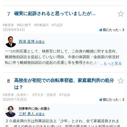
予想はできません。 刑事事件ですので、早めに弁護士に相談した方が
いいと思います。
7
確実に起訴されると思っていましたが…
#被害者
#執行猶予
#刑事裁判
#不起訴
2026年8月4日
役にたった
2
西浦 嘉博
弁護士
一つの対応案として、検察官に対して、ご自身の離婚に対する意向、
離婚無効訴訟を提起していない理由、今後の体調面・金銭面の状況好
転に伴う離婚無効訴訟の提起の見通し等を整理された上で、書面とし
て提出されることを検討されてみてはいかがでしょうか。 少なくとも
検察官の処分判断の際、相談者さんの意向を示す証拠の一つとして位
置づけられる様に思われます。 より詳細についてお聞きになりたい場
8
高校生が初犯での自転車窃盗、家庭裁判所の処分
合、最寄りの法律事務所での相談を検討ください
は？
#加害者（未成年）
#万引き・窃盗罪
#不起訴
2026年7月26日
役にたった
2
刑事事件に強い弁護士
三村 勇人
弁護士
２０歳未満の方は刑事訴訟法上「少年」とされ、全て家裁送致されま
す。 成人の処分との大きな違いは、犯罪の重大性よりも犯罪を繰り返