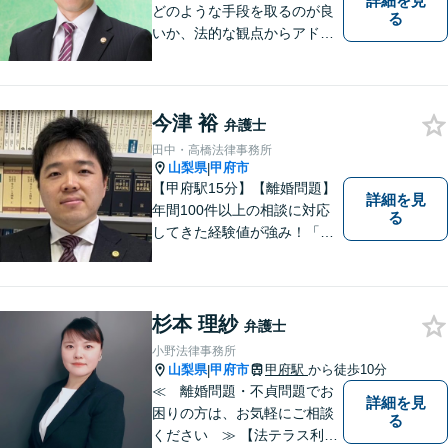
詳細を見
どのような手段を取るのが良
る
いか、法的な観点からアドバ
イスさせていただきます。お
気軽にご相談ください。
今津 裕
弁護士
田中・高橋法律事務所
山梨県
甲府市
|
【甲府駅15分】【離婚問題】
詳細を見
年間100件以上の相談に対応
る
してきた経験値が強み！「離
婚する決意が固まっていな
い」という方のご相談もお待
ちしています【相続】遺言書
の作成や相続人の紛争解決ま
杉本 理紗
弁護士
で幅広く対応できます【初回
小野法律事務所
面談無料】
山梨県
甲府市
甲府駅
から徒歩10分
|
≪ 離婚問題・不貞問題でお
詳細を見
困りの方は、お気軽にご相談
る
ください ≫ 【法テラス利用