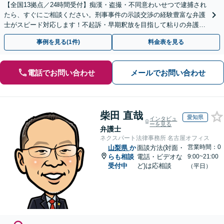
【全国13拠点／24時間受付】痴漢・盗撮・不同意わいせつで逮捕され
たら、すぐにご相談ください。刑事事件の示談交渉の経験豊富な弁護
士がスピード対応します！不起訴・早期釈放を目指して粘りの弁護活
動を行います。
事例を見る(1件)
料金表を見る
電話でお問い合わせ
メールでお問い合わせ
柴田 直哉
愛知県
インタビュ
ーを見る
弁護士
ネクスパート法律事務所 名古屋オフィス
営業時間：0
山梨県
か
面談方法(対面・
らも相談
電話・ビデオな
9:00~21:00
受付中
ど)は応相談
（平日）