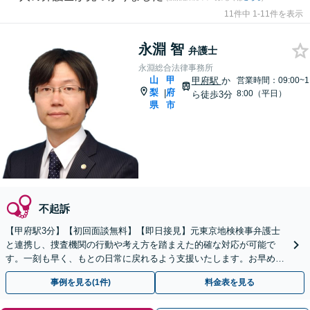
11件中 1-11件を表示
永淵 智
弁護士
永淵総合法律事務所
山
甲
甲府駅
か
営業時間：09:00~1
梨
府
|
8:00（平日）
ら徒歩3分
県
市
不起訴
【甲府駅3分】【初回面談無料】【即日接見】元東京地検検事弁護士
と連携し、捜査機関の行動や考え方を踏まえた的確な対応が可能で
す。一刻も早く、もとの日常に戻れるよう支援いたします。お早めに
ご相談ください【休日・夜間面談可】【オンライン面談可】
事例を見る(1件)
料金表を見る