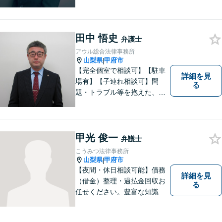
可能】【個室での相談】 離
婚・不貞の問題は、他人に相
談しにくいと思いますが、弁
田中 悟史
護士には、守秘義務がありま
弁護士
すので、ご安心してご相談を
アウル総合法律事務所
いただければと思います。
山梨県
甲府市
|
【完全個室で相談可】【駐車
詳細を見
場有】【子連れ相談可】問
る
題・トラブル等を抱えた、ま
たは、未然に防ぎたいとお考
えの場合には、お気軽にご相
談ください。 法的な観点から
分析し、解決に向けてどのよ
甲光 俊一
弁護士
うな方法・手段を取ることが
こうみつ法律事務所
良いのか等を助言させていた
山梨県
甲府市
|
だきます。
【夜間・休日相談可能】債務
詳細を見
（借金）整理・過払金回収お
る
任せください。豊富な知識・
経験を生かしてあなたの生活
再建を全力でサポートいたし