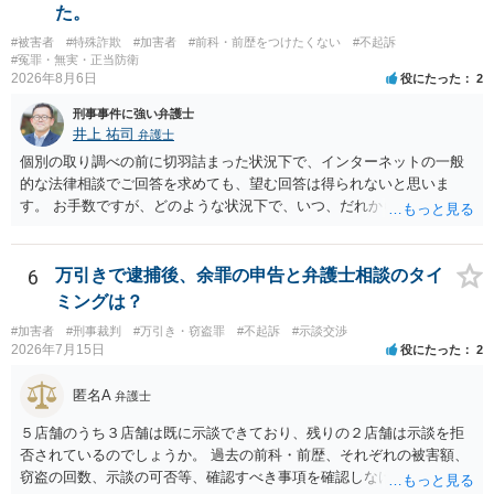
た。
#被害者
#特殊詐欺
#加害者
#前科・前歴をつけたくない
#不起訴
#冤罪・無実・正当防衛
2026年8月6日
役にたった
2
刑事事件に強い弁護士
井上 祐司
弁護士
個別の取り調べの前に切羽詰まった状況下で、インターネットの一般
的な法律相談でご回答を求めても、望む回答は得られないと思いま
す。 お手数ですが、どのような状況下で、いつ、だれからどのような
経緯で口座の提供を頼まれ開設したか、それによる詐欺等の収益がど
の程度だと聞いているのかということについて、お近くで詳細な法律
相談を受けられたうえで対処方法を探された方がよいと思われます。
6
万引きで逮捕後、余罪の申告と弁護士相談のタイ
一般論でいえば、任意取り調べの場合、ＩＣレコーダーを持参して取
ミングは？
り調べ内容を録音することは必須だと考えます。
#加害者
#刑事裁判
#万引き・窃盗罪
#不起訴
#示談交渉
2026年7月15日
役にたった
2
匿名A
弁護士
５店舗のうち３店舗は既に示談できており、残りの２店舗は示談を拒
否されているのでしょうか。 過去の前科・前歴、それぞれの被害額、
窃盗の回数、示談の可否等、確認すべき事項を確認しなければ刑罰の