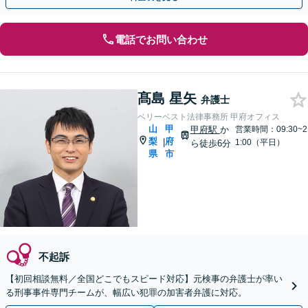
電話でお問い合わせ
髙島 星矢
弁護士
ベリーベスト法律事務所 甲府オフィス
山
甲
甲府駅
か
営業時間：09:30~2
梨
府
|
1:00（平日）
ら徒歩6分
県
市
不起訴
【初回相談無料／全国どこでもスピード対応】元検事の弁護士が率い
る刑事事件専門チームが、幅広い犯罪の加害者弁護に対応。