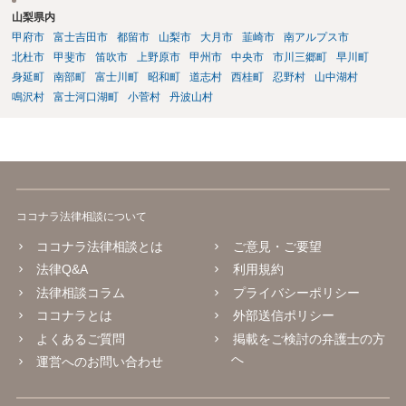
山梨県内
甲府市
富士吉田市
都留市
山梨市
大月市
韮崎市
南アルプス市
北杜市
甲斐市
笛吹市
上野原市
甲州市
中央市
市川三郷町
早川町
身延町
南部町
富士川町
昭和町
道志村
西桂町
忍野村
山中湖村
鳴沢村
富士河口湖町
小菅村
丹波山村
ココナラ法律相談について
ココナラ法律相談とは
ご意見・ご要望
法律Q&A
利用規約
法律相談コラム
プライバシーポリシー
ココナラとは
外部送信ポリシー
よくあるご質問
掲載をご検討の弁護士の方
へ
運営へのお問い合わせ