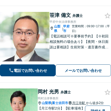
笹津 備文
弁護士
甲府中央法律事務所
山梨
甲府
営業時間：09:00~17:00（平
|
県
市
日）
【電話相談可※要事前予約】【※初回
相談無料の場合あり】【夜間・休日面
談は要相談】生前対策・遺言書作成は
「出張サービスあり！」他士業連携に
よる不動産を含む財産分与・遺産分割
／債務整理で生活再建も／交通事故の
示談交渉【法テラス相談利用可※事件
電話でお問い合わせ
メールでお問い合わせ
による】
岡村 光男
弁護士
岡村法律事務所
山梨県
富士吉田市
月江寺駅
から徒歩2分
|
【月江寺駅2分】【駐車場有】