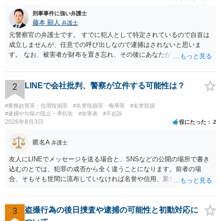
度はかなり改善されましたが、依然として自白を求める取調べは続きまし
刑事事件に強い弁護士
た。 担当弁護士らは、関連する現場などにも足を運び、事件を注意深く分析
藤本 顯人
検討した上で、最終的には担当検察官に対し、不起訴を求める終局処分意見
弁護士
書を提出しました。 Aさんはその翌々日、不起訴釈放となりました。 ■解決の
元警察官の弁護士です。 すでに犯人として特定されているので自首は
ポイント 担当弁護士らがAさんと時間をかけて何度も話をし、弁護方針や取
成立しませんが、任意での呼び出しなので逮捕はされないと思いま
調べ対応について面密に打合せができたことが、事件の早期解決につながり
す。 なお、被害者が財布を置き忘れ、その後にあなたがトイレに入
ました。
り、再び被害者がトイレに戻ったら財布が無かったような事情がある
と言い逃れはかなり厳しいものと思います。
2
LINEで会社批判、警察が立件する可能性は？
#業務妨害罪・信用毀損罪
#名誉毀損罪・侮辱罪
#名誉毀損
#逮捕や勾留の阻止・準抗告
#加害者
#不起訴
2026年8月3日
役にたった
2
匿名A
弁護士
友人にLINEでメッセージを送る場合と、SNSなどの公開の場所で書き
込むのとでは、犯罪の成否から全く違うことになります。前者の場
合、そもそも世間に流布していなければ名誉や信用、業務にかかる犯
罪は成立しないことになります。
3
盗撮行為の後日捜査や逮捕の可能性と初動対応に