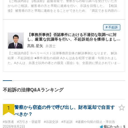
【ご相談内容】【相談前】 盗撮容疑で、警察からの取り調べを受けていた方
からのご相談。被害者の方と早期に連絡を行い、示談を目指した。 【相談
後】 被害者の方と早期に連絡をとることができたため、「満足できる内容の
示談」を成立させることができ、不起訴処分を獲得した。その結果、職場に
も事件を知られることなく、事件処理を行うことができた。 【ポイント】 盗
撮や窃盗、住居侵入などの「被害者がいる犯罪」は、被害者といかに早く示
# 不起訴
談を行うことができるかが、警察や検察の処分を決定します。そのため、依
【事務所事例】否認事件における不適切な取調べに対
頼者様が職場を解雇されたりすることがないよう、被害者と誠実に示談交渉
し、厳重な抗議等を行い、不起訴処分を獲得しまし
を行うことを心がけています。
た。
髙島 星矢
弁護士
【ご相談内容】※ベリーベスト法律事務所全体の解決事例となります。 解決
結果：不起訴処分 ■事件発生の経緯 Aさんはある犯罪で逮捕・勾留されまし
た。Aさんは、弁護士以外の者との接見（面会）を、全面的に禁止されていま
した。 ■相談～解決の流れ 弁護活動としては、まず、Aさんに「被疑者ノー
ト」という冊子を差し入れ、ここに取り調べ状況を逐一記録するようお願い
しました。 次に、身柄解放に向けて、裁判所に対して勾留決定に対する準抗
告（異議申立て）を行い、これと同時に、少なくとも近親者には面会できる
ようにと、接見禁止の一部解除の申立てを行いました。 しかし、いずれの申
不起訴の法律Q&Aランキング
立ても裁判所には認めてもらえず、Aさんは弁護士以外、誰にも会えない状況
が続きました。 Aさんは毎日、「被疑者ノート」に取調状況を詳細に記載
し、担当弁護士らが接見に行くたび、これを使って報告をしてくれました。
1
「被疑者ノート」には、Aさんに自白を強要するための、非常に厳しい警察官
警察から窃盗の件で呼び出し、財布返却で自首す
の言葉が、数多く記されていました。 警察官の取調べにより、真実が歪めら
べきか？
れるようなことは決してあってはならないことから、担当弁護士らは警察署
長および検察庁に対し、即時に抗議書を送付しました。また、担当警察官に
#加害者
#万引き・窃盗罪
#示談交渉
#不起訴
#逮捕や勾留の阻止・準抗告
対しても、電話にて抗議を行いました。 その後、Aさんに対する警察官の態
2026年8月2日
役にたった
5