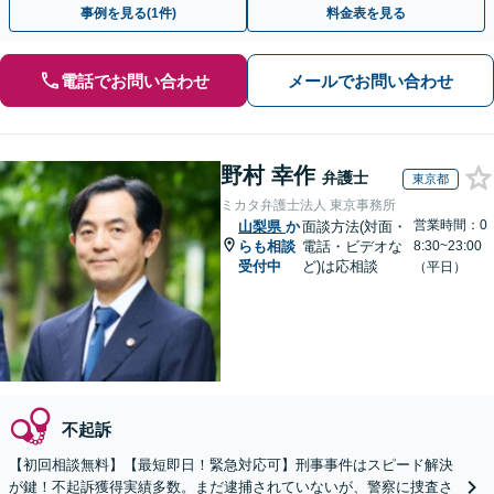
事例を見る(1件)
料金表を見る
電話でお問い合わせ
メールでお問い合わせ
野村 幸作
弁護士
東京都
ミカタ弁護士法人 東京事務所
営業時間：0
山梨県
か
面談方法(対面・
らも相談
電話・ビデオな
8:30~23:00
受付中
ど)は応相談
（平日）
不起訴
【初回相談無料】【最短即日！緊急対応可】刑事事件はスピード解決
が鍵！不起訴獲得実績多数。まだ逮捕されていないが、警察に捜査さ