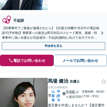
不起訴
【刑事事件でご家族が逮捕されたら】【弁護士待機中/当日中の電話相
談可(予約制)】警察署への接見は即日対応のスピード重視、逮捕・刑
事事件に強い弁護士が示談成功・不起訴(減刑)に向けて全力でサポー
トします。【加害者側の相談専門】
料金表を見る
電話でお問い合わせ
メールでお問い合わせ
馬場 健治
弁護士
小野法律事務所
山
甲
甲府駅
か
営業時間：09:00~
梨
府
|
17:00（平日）
ら徒歩10分
県
市
遺言書を作成しませんか？【遺言書作