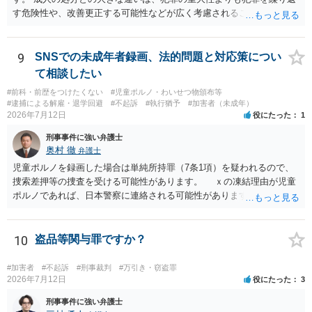
す危険性や、改善更正する可能性などが広く考慮されることです。 そ
のため、生活環境が悪い方や反社会的な生活を送っていれば、ぐ犯少
年とされ、犯罪を犯していなくとも、不良交友等が原因で、保護観察
や少年院送致される可能性もあります。 本件生活状況が分かりません
9
SNSでの未成年者録画、法的問題と対応策につい
ので、適切なアドバイスがしにくいのですが、通常初犯の自転車窃盗
て相談したい
で生活環境が整っていれば、審判不開始か不処分となる可能性はあり
#前科・前歴をつけたくない
#児童ポルノ・わいせつ物頒布等
ます。
#逮捕による解雇・退学回避
#不起訴
#執行猶予
#加害者（未成年）
2026年7月12日
役にたった
1
刑事事件に強い弁護士
奥村 徹
弁護士
児童ポルノを録画した場合は単純所持罪（7条1項）を疑われるので、
捜索差押等の捜査を受ける可能性があります。 ｘの凍結理由が児童
ポルノであれば、日本警察に連絡される可能性があります。 対応と
しては、犯罪を疑われるので、弁護士に相談した上で、画像を消去す
るなり、警察に相談するなり、検討してください
10
盗品等関与罪ですか？
#加害者
#不起訴
#刑事裁判
#万引き・窃盗罪
2026年7月12日
役にたった
3
刑事事件に強い弁護士