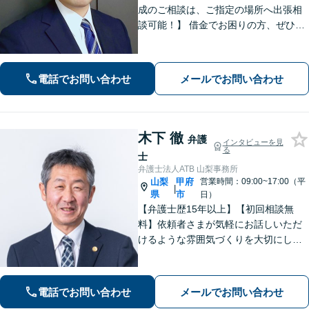
成のご相談は、ご指定の場所へ出張相
談可能！】 借金でお困りの方、ぜひご
相談ください。【法テラス相談制度利
用可（法人不可）】 法人破産にも対応
可能。借金問題で困ったらまず相談
電話でお問い合わせ
メールでお問い合わせ
を！
木下 徹
弁護
インタビューを見
る
士
弁護士法人ATB 山梨事務所
山梨
甲府
営業時間：09:00~17:00（平
|
県
市
日）
【弁護士歴15年以上】【初回相談無
料】依頼者さまが気軽にお話しいただ
けるような雰囲気づくりを大切にして
います。交通事故や借金、消費者被害
など、幅広く対応しておりますので、
お困りの方はぜひ一度ご相談くださ
電話でお問い合わせ
メールでお問い合わせ
い。【電話・メール・WEB相談可】