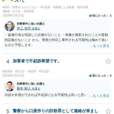
ついて
#前科・前歴をつけたくない
#不起訴
#逮捕による解雇・退学回避
#盗撮・のぞき
#加害者
2026年7月27日
役にたった
2
刑事事件に強い弁護士
井上 祐司
弁護士
・盗撮行為を現認した証拠がないこと ・画像が撮影されたことの客観
的証拠がないこと から、警察が対応し事件される可能性は極めて低い
ものと予想します。
4
加害者で不起訴希望です。
#加害者
#万引き・窃盗罪
#不起訴
2026年7月12日
役にたった
6
刑事事件に強い弁護士
藤本 顯人
弁護士
示談や弁償ができれば不起訴になる可能性は高いと思います。
5
警察から口座作りの詐欺罪として連絡が来まし