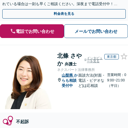
れている場合は一刻も早くご相談ください。深夜まで電話受付中！痴
漢／盗撮／のぞき／その他性犯罪など
料金表を見る
電話でお問い合わせ
メールでお問い合わせ
北條 さや
東京都
インタビュ
ーを見る
か
弁護士
ネクスパート法律事務所
営業時間：0
山梨県
か
面談方法(対面・
らも相談
電話・ビデオな
9:00~21:00
受付中
ど)は応相談
（平日）
不起訴