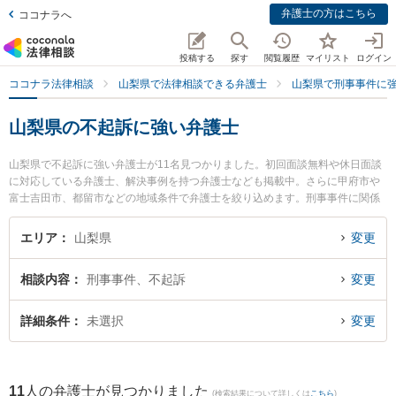
弁護士の方はこちら
ココナラへ
投稿する
探す
閲覧履歴
マイリスト
ログイン
ココナラ法律相談
山梨県で法律相談できる弁護士
山梨県で刑事事件に
山梨県の不起訴に強い弁護士
山梨県で不起訴に強い弁護士が11名見つかりました。初回面談無料や休日面談
に対応している弁護士、解決事例を持つ弁護士なども掲載中。さらに甲府市や
富士吉田市、都留市などの地域条件で弁護士を絞り込めます。刑事事件に関係
する加害者側や少年事件、再犯・前科あり等の細かな分野での絞り込み検索も
でき便利です。特に永淵総合法律事務所の永淵 智弁護士や丹澤法律事務所の丹
エリア
山梨県
変更
澤 明主実弁護士、ベリーベスト法律事務所 甲府オフィスの髙島 星矢弁護士の
プロフィール情報や弁護士費用、強みなどが注目されています。『山梨県で土
相談内容
刑事事件、不起訴
変更
日や夜間に発生した不起訴のトラブルを今すぐに弁護士に相談したい』『不起
訴のトラブル解決の実績豊富な近くの弁護士を検索したい』『初回相談無料で
不起訴を法律相談できる山梨県内の弁護士に相談予約したい』などでお困りの
詳細条件
未選択
変更
相談者さんにおすすめです。
11
人の弁護士が見つかりました
(検索結果について詳しくは
こちら
)