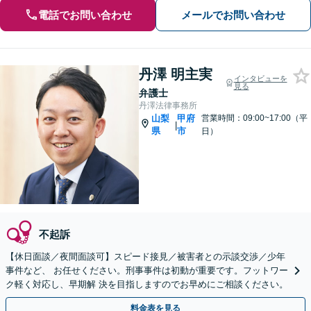
電話でお問い合わせ
メールでお問い合わせ
丹澤 明主実
インタビューを
見る
弁護士
丹澤法律事務所
山梨
甲府
営業時間：09:00~17:00（平
|
県
市
日）
不起訴
【休日面談／夜間面談可】スピード接見／被害者との示談交渉／少年
事件など、 お任せください。刑事事件は初動が重要です。フットワー
ク軽く対応し、早期解 決を目指しますのでお早めにご相談ください。
料金表を見る