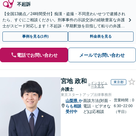
不起訴
【全国13拠点／24時間受付】痴漢・盗撮・不同意わいせつで逮捕され
たら、すぐにご相談ください。刑事事件の示談交渉の経験豊富な弁護
士がスピード対応します！不起訴・早期釈放を目指して粘りの弁護活
動を行います。
事例を見る(1件)
料金表を見る
電話でお問い合わせ
メールでお問い合わせ
宮地 政和
東京都
インタビュ
ーを見る
弁護士
東京スタートアップ法律事務所
営業時間：0
山梨県
か
面談方法(対面・
らも相談
電話・ビデオな
6:30~22:00
受付中
ど)は応相談
（平日）