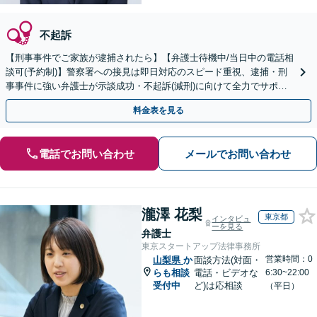
不起訴
【刑事事件でご家族が逮捕されたら】【弁護士待機中/当日中の電話相
談可(予約制)】警察署への接見は即日対応のスピード重視、逮捕・刑
事事件に強い弁護士が示談成功・不起訴(減刑)に向けて全力でサポー
トします。【加害者側の相談専門】
料金表を見る
電話でお問い合わせ
メールでお問い合わせ
瀧澤 花梨
東京都
インタビュ
ーを見る
弁護士
東京スタートアップ法律事務所
営業時間：0
山梨県
か
面談方法(対面・
らも相談
電話・ビデオな
6:30~22:00
受付中
ど)は応相談
（平日）