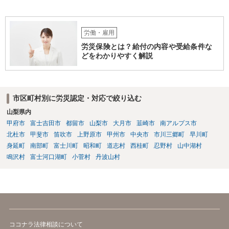
労働・雇用
労災保険とは？給付の内容や受給条件な
どをわかりやすく解説
市区町村別に労災認定・対応で絞り込む
山梨県内
甲府市
富士吉田市
都留市
山梨市
大月市
韮崎市
南アルプス市
北杜市
甲斐市
笛吹市
上野原市
甲州市
中央市
市川三郷町
早川町
身延町
南部町
富士川町
昭和町
道志村
西桂町
忍野村
山中湖村
鳴沢村
富士河口湖町
小菅村
丹波山村
ココナラ法律相談について