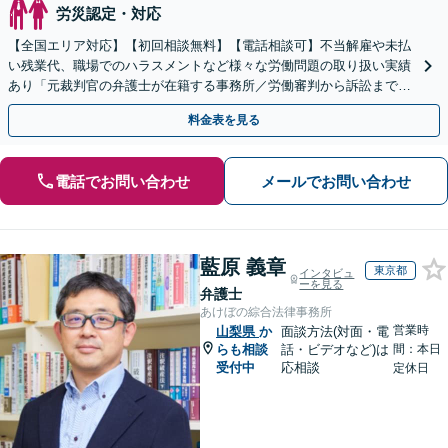
労災認定・対応
【全国エリア対応】【初回相談無料】【電話相談可】不当解雇や未払
い残業代、職場でのハラスメントなど様々な労働問題の取り扱い実績
あり「元裁判官の弁護士が在籍する事務所／労働審判から訴訟まで、
裁判官経験を活かした最適な戦略を立案」
料金表を見る
電話でお問い合わせ
メールでお問い合わせ
藍原 義章
東京都
インタビュ
ーを見る
弁護士
あけぼの綜合法律事務所
営業時
山梨県
か
面談方法(対面・電
らも相談
話・ビデオなど)は
間：本日
受付中
応相談
定休日