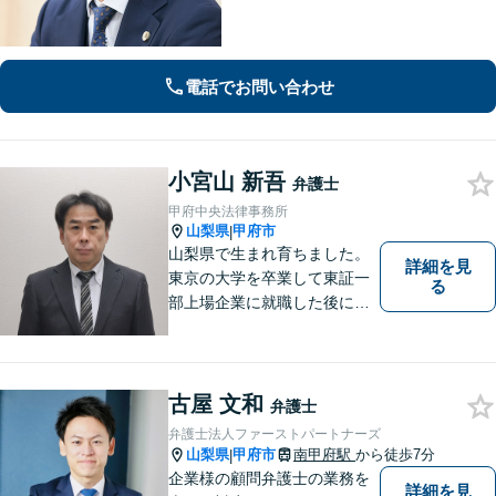
は、できる限り数字を用い て具体的に
お伝えします。有利な解決のために
も、ぜひご相談ください。
電話でお問い合わせ
小宮山 新吾
弁護士
甲府中央法律事務所
山梨県
甲府市
|
山梨県で生まれ育ちました。
詳細を見
東京の大学を卒業して東証一
る
部上場企業に就職した後に司
法試験を志し、社会人と受験
生の二足のわらじを履いてい
た時期もあります。 平成16年
に弁護士登録した後は、山梨
古屋 文和
弁護士
県内を中心に様々な案件を取
弁護士法人ファーストパートナーズ
り扱ってきました。
山梨県
甲府市
南甲府駅
から徒歩7分
|
企業様の顧問弁護士の業務を
詳細を見