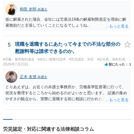
責任（治療費、通院慰謝料、入院費、入院慰謝料、後遺障害慰謝料、
逸失利益等）が認められる可能性が高いと思われます。 また、業務労
和田 史郎
弁護士
災での第三者行為傷害（同僚の不注意等による事故）の場合は、当該
仮に解雇された場合、会社には労基法19条の解雇制限規定を理由に解
第三者の賠償責任も考えられます。 労災で支払われた分は、損害額か
雇無効だと主張していくことになるでしょうね。
ら控除（損益相殺）されますが、それを超えた部分は、会社もしく
は、第三者から支払ってもらうことになります。 会社等との交渉が必
要になると思います（良い会社でしたら、自ら話してくると思います
5
現職を退職するにあたって今までの不法な部分の
が・・・）。極めて専門的な話ですので、詳細もしくは対応を最寄り
の弁護士にご相談ください。 以上、ご参考まで。
慰謝料等は請求できるのか。
#労働・雇用契約違反
#未払い残業代請求
#労災認定・対応
#正社員・契約社員
2026年7月23日
役にたった
1
正木 友啓
弁護士
とりあえずは、お近くの弁護士事務所か、労働基準監督署に行って、
状況を整理するところから始めるのがよいかと思います。 証拠の集め
やすさの観点から、実際に退職する前に相談に行かれた方がよいかと
思います
労災認定・対応に関連する法律相談コラム