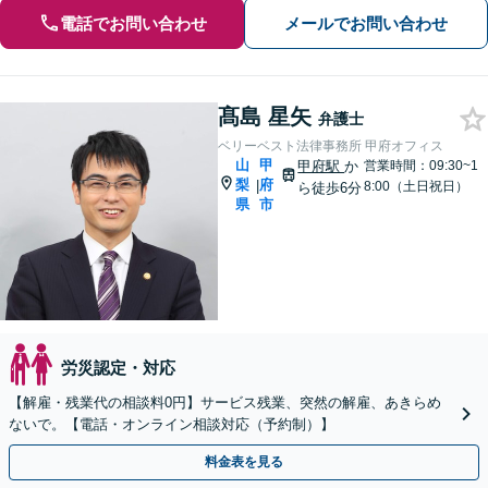
電話でお問い合わせ
メールでお問い合わせ
髙島 星矢
弁護士
ベリーベスト法律事務所 甲府オフィス
山
甲
甲府駅
か
営業時間：09:30~1
梨
府
|
8:00（土日祝日）
ら徒歩6分
県
市
労災認定・対応
【解雇・残業代の相談料0円】サービス残業、突然の解雇、あきらめ
ないで。【電話・オンライン相談対応（予約制）】
料金表を見る