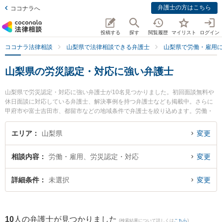
弁護士の方はこちら
ココナラへ
投稿する
探す
閲覧履歴
マイリスト
ログイン
ココナラ法律相談
山梨県で法律相談できる弁護士
山梨県で労働・雇用
山梨県の労災認定・対応に強い弁護士
山梨県で労災認定・対応に強い弁護士が10名見つかりました。初回面談無料や
休日面談に対応している弁護士、解決事例を持つ弁護士なども掲載中。さらに
甲府市や富士吉田市、都留市などの地域条件で弁護士を絞り込めます。労働・
雇用に関係する不当解雇や退職勧奨、内定取消等の細かな分野での絞り込み検
索もでき便利です。特に弁護士法人ATB 山梨事務所の木下 徹弁護士やベリーベ
エリア
山梨県
変更
スト法律事務所 甲府オフィスの髙島 星矢弁護士、丹澤法律事務所の丹澤 明主
実弁護士のプロフィール情報や弁護士費用、強みなどが注目されています。
相談内容
労働・雇用、労災認定・対応
変更
『山梨県で土日や夜間に発生した労災認定・対応のトラブルを今すぐに弁護士
に相談したい』『労災認定・対応のトラブル解決の実績豊富な近くの弁護士を
検索したい』『初回相談無料で労災認定・対応を法律相談できる山梨県内の弁
詳細条件
未選択
変更
護士に相談予約したい』などでお困りの相談者さんにおすすめです。
10
人の弁護士が見つかりました
(検索結果について詳しくは
こちら
)