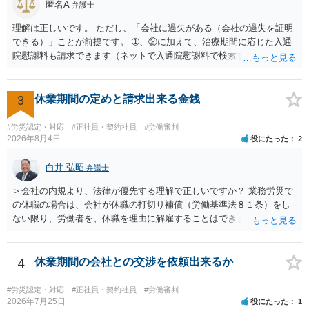
匿名A
弁護士
理解は正しいです。 ただし、「会社に過失がある（会社の過失を証明
できる）」ことが前提です。 ➀、②に加えて、治療期間に応じた入通
院慰謝料も請求できます（ネットで入通院慰謝料で検索すると詳しい
説明が出てきます）。 さらに、後遺症が残れば、後遺障害逸失利益と
後遺障害慰謝料も請求できます。これらは後遺障害の等級、あなたの
収入、年齢等で大きく変わりますので一般的にいくらとは言えませ
3
休業期間の定めと請求出来る金銭
ん。 弁護士に依頼する費用はそれぞれの弁護士で異なるので個別に聞
いてみるしかありませんが、旧日弁連規準を使った着手金・成功報酬
#労災認定・対応
#正社員・契約社員
#労働審判
方式と着手金ゼロまたは少額で成功報酬大目の方式のどちらかが多い
2026年8月4日
役にたった
2
と思います（個々の弁護士次第なので一般化はできません）。 早めに
弁護士に直接面談で相談されることをお勧めします。
白井 弘昭
弁護士
＞会社の内規より、法律が優先する理解で正しいですか？ 業務労災で
の休職の場合は、会社が休職の打切り補償（労働基準法８１条）をし
ない限り、労働者を、休職を理由に解雇することはできません（労働
基準法19条）。 会社の就業規則にて定められている休職期間及び休職
期間満了による退職は、業務労災への適用はありませんので、ご安心
ください。 仮に会社が打切り補償をせずに解雇した場合は、不当解雇
4
休業期間の会社との交渉を依頼出来るか
に当たります。 ＞労災の休業補償と、所得補償保険の保険金とは別
に、受け取れる金銭はありますでしょうか？ 業務労災の場合は、会社
#労災認定・対応
#正社員・契約社員
#労働審判
の安全配慮義務違反が認められると解されますので、会社の損害賠償
2026年7月25日
役にたった
1