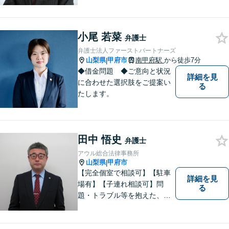
く、日々研鑽を積み重ねてお
ります。交通事故、遺産相
続、債務など、お困りごとは
小尾 若菜
なんでもご相談ください。将
弁護士
来を見据えた適切なソリュー
弁護士法人ファーストパートナーズ
ションをご提案いたします。
山梨県
甲府市
南甲府駅
から徒歩7分
|
◆借金問題 ◆ご意向と状況
詳細を見
に合わせた選択肢をご提案い
る
たします。
田中 悟史
弁護士
アウル総合法律事務所
山梨県
甲府市
|
【完全個室で相談可】【駐車
詳細を見
場有】【子連れ相談可】問
る
題・トラブル等を抱えた、ま
たは、未然に防ぎたいとお考
えの場合には、お気軽にご相