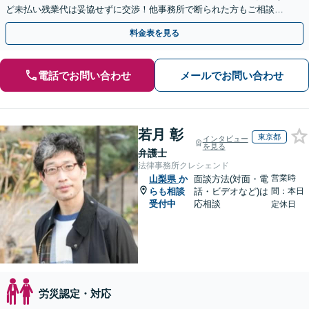
ど未払い残業代は妥協せずに交渉！他事務所で断られた方もご相談く
ださい。【解決事例が豊富】土曜日も電話受付しています
料金表を見る
電話でお問い合わせ
メールでお問い合わせ
若月 彰
東京都
インタビュー
を見る
弁護士
法律事務所クレシェンド
営業時
山梨県
か
面談方法(対面・電
らも相談
話・ビデオなど)は
間：本日
受付中
応相談
定休日
労災認定・対応