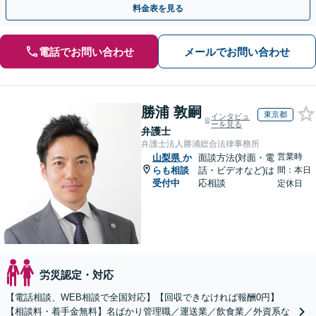
料金表を見る
電話でお問い合わせ
メールでお問い合わせ
勝浦 敦嗣
東京都
インタビュ
ーを見る
弁護士
弁護士法人勝浦総合法律事務所
営業時
山梨県
か
面談方法(対面・電
らも相談
話・ビデオなど)は
間：本日
受付中
応相談
定休日
労災認定・対応
【電話相談、WEB相談で全国対応】【回収できなければ報酬0円】
【相談料・着手金無料】名ばかり管理職／運送業／飲食業／外資系な