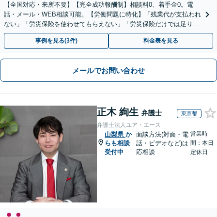
【全国対応・来所不要】【完全成功報酬制】相談料0、着手金0。電
話・メール・WEB相談可能。【労働問題に特化】「残業代が支払われ
ない」「労災保険を使わせてもらえない」「労災保険だけでは足りな
い。損害賠償請求したい」など労働問題はお任せを。
事例を見る(3件)
料金表を見る
メールでお問い合わせ
正木 絢生
弁護士
東京都
弁護士法人ユア・エース
営業時
山梨県
か
面談方法(対面・電
らも相談
話・ビデオなど)は
間：本日
受付中
応相談
定休日