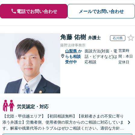
電話でお問い合わせ
メールでお問い合わせ
角藤 佑樹
弁護士
石川県
藤野法律事務所
営業時
山梨県
か
面談方法(対面・電
らも相談
話・ビデオなど)は
間：本日
受付中
応相談
定休日
労災認定・対応
【北陸・甲信越エリア】【初回相談無料】【依頼者さまの不安に寄り
添う弁護士】労働者側、使用者側の双方からのご相談に対応していま
す。解雇や残業代等のトラブルはぜひご相談ください。適切な方針を
ご提示し、納得できる解決を目指します。