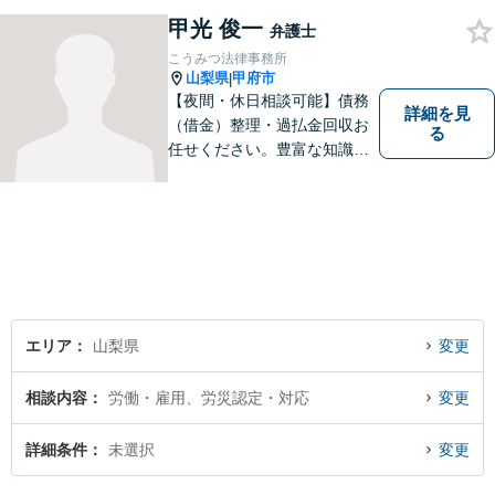
談ください。 法的な観点から
分析し、解決に向けてどのよ
甲光 俊一
弁護士
うな方法・手段を取ることが
こうみつ法律事務所
良いのか等を助言させていた
山梨県
甲府市
|
だきます。
【夜間・休日相談可能】債務
詳細を見
（借金）整理・過払金回収お
る
任せください。豊富な知識・
経験を生かしてあなたの生活
再建を全力でサポートいたし
ます。
エリア
山梨県
変更
相談内容
労働・雇用、労災認定・対応
変更
詳細条件
未選択
変更