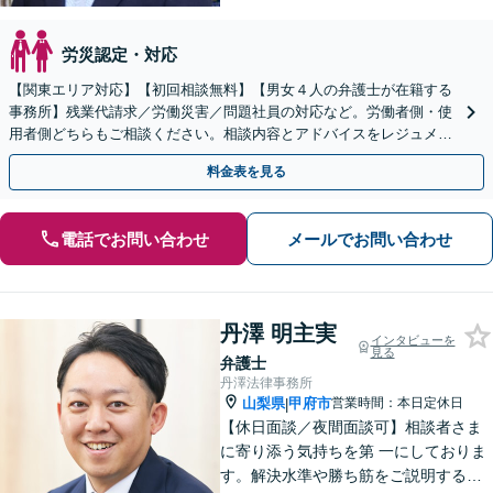
労災認定・対応
【関東エリア対応】【初回相談無料】【男女４人の弁護士が在籍する
事務所】残業代請求／労働災害／問題社員の対応など。労働者側・使
用者側どちらもご相談ください。相談内容とアドバイスをレジュメに
してお渡ししします【弁護士歴15年以上】
料金表を見る
電話でお問い合わせ
メールでお問い合わせ
丹澤 明主実
インタビューを
見る
弁護士
丹澤法律事務所
山梨県
甲府市
営業時間：本日定休日
|
【休日面談／夜間面談可】相談者さま
に寄り添う気持ちを第 一にしておりま
す。解決水準や勝ち筋をご説明する際