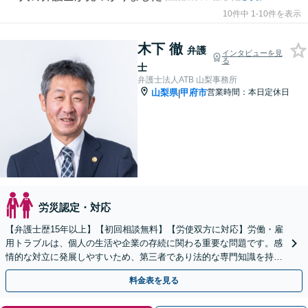
10件中 1-10件を表示
木下 徹
弁護
インタビューを見
る
士
弁護士法人ATB 山梨事務所
山梨県
甲府市
営業時間：本日定休日
|
労災認定・対応
【弁護士歴15年以上】【初回相談無料】【労使双方に対応】労働・雇
用トラブルは、個人の生活や企業の存続に関わる重要な問題です。感
情的な対立に発展しやすいため、第三者であり法的な専門知識を持つ
弁護士の介入が欠かせません。ぜひご相談ください。
料金表を見る