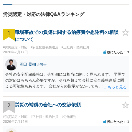
労災認定・対応の法律Q&Aランキング
1
職場事故での負傷に関する治療費や慰謝料の相談
について
#労災認定・対応
#安全配慮義務違反
#正社員・契約社員
2026年7月17日
役にたった
3
岡田 晃朝
弁護士
会社の安全配慮義務は、会社側には相当に厳しく見られます。 労災で
の対応はもちろん必要ですが、それを超えて会社に安全義務違反に問
える可能性もあります。 会社からの指示がなかっても、逆に危険な作
業の場合は会社側が危険を告げて注意を促していないとか、定期的な
実地指導をしていないことが問題になった事例もあります。ですの
で、指示が無ければ免責されるわけではありません。責任追及の交渉
2
労災の補償の会社への交渉依頼
となるでしょう。
#労災認定・対応
#正社員・契約社員
#労働審判
2026年7月14日
役にたった
1