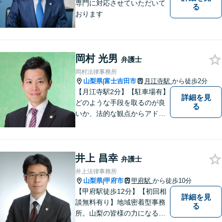
専門に対応させていただいて
る
おります
岡村 光男
弁護士
岡村法律事務所
山梨県
富士吉田市
月江寺駅
から徒歩2分
|
【月江寺駅2分】【駐車場有】
詳細を見
どのような手段を取るのが良
る
いか、法的な観点からアドバ
イスさせていただきます。お
気軽にご相談ください。
井上 昌幸
弁護士
井上法律事務所
山梨県
甲府市
甲府駅
から徒歩10分
|
【甲府駅徒歩12分】【初回相
詳細を見
談無料有り】地域密着型事務
る
所。山梨の皆様の力になるべ