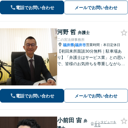
続・相続放棄ご相談ください
電話でお問い合わせ
メールでお問い合わせ
河野 哲
弁護士
二の宮法律事務所
福井県
福井市
営業時間：本日定休日
|
【初回来所面談30分無料｜駐車場あ
り】「弁護士はサービス業」との思い
で、皆様のお気持ちを尊重しながら解
決を目指しております。皆様からの感
謝のお声が何よりの励みです。お困り
事はお早めにご相談ください【弁護士
直通電話｜事前予約で夜間・休日可】
【完全個室】
電話でお問い合わせ
メールでお問い合わせ
小前田 宙
弁
インタビューを
見る