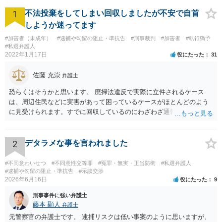
1
不法投棄をしてしまい回収しましたが不安で自首
しようか迷ってます
#加害者（未成年）
#逮捕や勾留の阻止・準抗告
#刑事裁判
#加害者
#執行猶予
#私選弁護人
2022年1月17日
役にたった
31
佐藤 充崇
弁護士
恐らくはそうかと思います。 廃掃法違反で実際に立件されるケース
は、周辺住民などに実害があって困っているケースがほとんどのよう
に見受けられます。すでに回収しているのにわざわざ通報するのは考
えにくいです。 仮に管理者が通報したとしても、不送致または簡易送
致→審判不開始となる可能性は高いと思います。この場合は警察官か
ら注意されて終わりです。 一応、通常通り家裁送致され少年審判にな
2
デタラメな事を言われました
る可能性というのもそれなりにあります。廃掃法違反の不法投棄の罪
は条文だけ見ると重い罪なので。 ただ鑑別所に入れられることはまず
#不同意わいせつ
#不同意性交等罪
#冤罪・無実・正当防衛
#私選弁護人
ないと思いますし、相談者の方の素行が悪いというわけでもなけれ
#逮捕や勾留の阻止・準抗告
#示談交渉
2026年6月16日
役にたった
9
ば、不処分で終わりになる可能性が高いと思います。少年院送致や逆
送は暴力団関係者でもないとまずないと思います。 ただどうしても心
刑事事件に強い弁護士
配というなら、弁護士に依頼して自首するという方法はあるかも知れ
藤本 顯人
弁護士
ません。反省していることが捜査機関や家裁に伝わりますので。
元警察官の弁護士です。 逮捕リスクは低い事案のように思いますが、