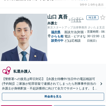
9件中 1-9件を表示
山口 真吾
埼玉県
インタビュ
ーを見る
弁護士
東京スタートアップ法律事務所 さいたま支店
営業時間：06:
福井県
面談方法(対面・
からも相
電話・ビデオな
30~22:00（土
談受付中
ど)は応相談
日祝日）
私選弁護人
【警察署への接見は即日対応】【弁護士待機中/当日中の電話相談可
(予約制)】ご家族が犯罪容疑で逮捕されてしまったら刑事事件担当の
弁護士が身柄釈放・不起訴獲得に向けて全力でサポートします。【毎
月100名以上の相談実績】【全国対応】
料金表を見る