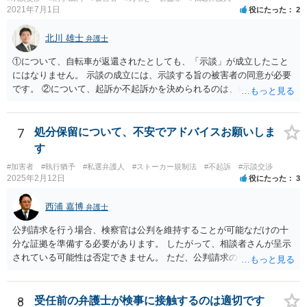
2021年7月1日
役にたった
2
北川 雄士
弁護士
①について、自転車が返還されたとしても、「示談」が成立したこと
にはなりません。 示談の成立には、示談する旨の被害者の同意が必要
です。 ②について、起訴か不起訴かを決められるのは、検察官のみで
す。 その意味では、最終的に警察官の言うとおりになる可能性はあり
ますが、警察官の個人的な見立てに過ぎません。 ③について、一般
に、示談を行うとすれば少しでも早い方がいいです。 被害者の動きを
7
処分保留について、不安でアドバイスお願いしま
待って、ということは通常しません。 ④について、示談をされたいと
す
いうことであれば、弁護士に依頼され、弁護士を通じて警察に対し、
#加害者
#執行猶予
#私選弁護人
#ストーカー規制法
#不起訴
#示談交渉
被害者の連絡先を教えてもらえないかとお願いする方法があります。
2025年2月12日
役にたった
3
最終的に応じるかは被害者の意向次第ですが、「加害者」本人に被害
者の情報を伝えるというのはなかなか応じてもらうのは難しいです
西浦 嘉博
弁護士
が、 弁護士限りで、などと条件を付けることで応じていただける可能
性があります。 以上踏まえて、お近くの弁護士事務所にご相談されて
公判請求を行う場合、検察官は公判を維持することが可能なだけの十
みてください。
分な証拠を準備する必要があります。 したがって、相談者さんが呈示
されている可能性は否定できません。 ただ、公判請求の可能性が完全
には否定できない以上、示談成立を指向される方向性が今後も望まし
いのではないかと思われます。 繰り返しますが、ご依頼されている弁
護人とご相談ください。
8
受任前の弁護士が検事に接触するのは適切です