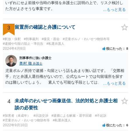
いずれにせよ前後や当時の事情を弁護士に説明の上で、リスク検討し
た方がよさそうな事案です。
3
留置所の確認と弁護について
#釈放・保釈
#刑事裁判
#接見・面会
#児童ポルノ・わいせつ物頒布等
#逮捕や勾留の阻止・準抗告
#私選弁護人
2024年4月8日
役にたった
8
刑事事件に強い弁護士
奥村 徹
弁護士
児童ポルノ所持で逮捕・勾留という話もあまり無い話です。 「交際相
手」だと弁護人選任権がないので、公式なルートでは勾留場所を探す
のは難しいでしょう。 素人でも可能な手段としては、「○○県内」と
いう限定があれば、全ての留置場・拘置所に被疑者宛の「居たら返事
してください」みたいな葉書を出してみて、宛先人不在で戻って来な
かった所に絞って問い合わせるという方法があります。
4
未成年のわいせつ画像送信、法的対処と弁護士相
談の必要性
#加害者（未成年）
#示談交渉
#逮捕による解雇・退学回避
#不起訴
#児童ポルノ・わいせつ物頒布等
#私選弁護人
2022年9月10日
役にたった
6