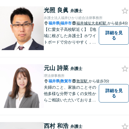
す。 また、言葉の壁や専門知
識の壁も越えて、解決が図ら
光照 良眞
弁護士
れる必要があります。
弁護士法人福井ひかり総合法律事務所
福井県
福井市
福井城址大名町駅
から徒歩4分
|
【仁愛女子高校駅近く】【地
詳細を見
域に根ざした弁護士】ホワイ
る
トボードで分かりやすく，納
得と安心をご提供します。企
業法務／労働問題／交通事故
／相続問題／離婚問題など、
元山 詩菜
幅広く対応可能。【明確な料
弁護士
金体系】法律トラブルでお悩
堺法律事務所
むの方は、お気軽にご相談く
福井県
敦賀市
敦賀駅
から徒歩3分
|
ださい。
夫婦のこと、家族のことその
詳細を見
他多様な分野で多くの女性か
る
らご相談いただいておりま
す。まずは、「少し聞いてみ
たい」という軽い気持ちでご
相談ください。法テラス利用
西村 和浩
により3回まで無料相談対応可
弁護士