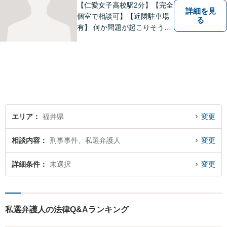
す。
【仁愛女子高校駅2分】【完全
詳細を見
個室で相談可】【近隣駐車場
る
有】 何か問題が起こりそうと
感じた時、何か問題を抱えて
しまった時、「これは法律に
関係してくるのかな？」と疑
問に思ったときには、迷わず
すぐにご相談ください。一緒
に解決の方法を考えましょ
う。
エリア
福井県
変更
相談内容
刑事事件、私選弁護人
変更
詳細条件
未選択
変更
私選弁護人の法律Q&Aランキング