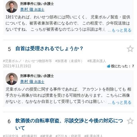
刑事事件に強い弁護士
奥村 徹
弁護士
1対1であれば、わいせつ頒布には問いにくく、 児童ポルノ製造・提供
についても、被害者兼加害者になるので、 この程度で、少年院送致は
ないですね。 こっちが被害者なのでふつうは示談は考えません。 少年
事件を扱う弁護士に相談してください。
5
自首は受理されるでしょうか？
#児童ポルノ・わいせつ物頒布等
#加害者（未成年）
#私選弁護人
2021年11月19日
役にたった
7
刑事事件に強い弁護士
奥村 徹
弁護士
児童ポルノの授受に関する事件であれば、 アカウントを削除しても 相
手方から画像が出れば捜査を受ける可能性があります。 こちらに画像
がないと、なかなか自首として受理して貰うのは難しいと思います
が、 スケッチで説明するなどして、事実関係を警察に相談しておく
と、相手方からの捜査が来たときに、逮捕の必要性が少なくなるとい
う効果が得られることがあって、実際に相手方からの捜査が及んだけ
6
飲酒後の自転車窃盗、示談交渉と今後の対応につ
れど、逮捕されなかった事例もあります。
いて
#示談交渉
#刑事裁判
#被害者
#万引き・窃盗罪
#私選弁護人