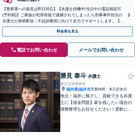
【警察署への接見は即日対応】【弁護士待機中/当日中の電話相談可
(予約制)】ご家族が犯罪容疑で逮捕されてしまったら刑事事件担当の
弁護士が身柄釈放・不起訴獲得に向けて全力でサポートします。【毎
月100名以上の相談実績】【北陸・甲信越エリア対応】
料金表を見る
電話でお問い合わせ
メールでお問い合わせ
勝見 泰斗
弁護士
勝見法律事務所
福井県
福井市
営業時間：本日定休日
|
地元・福井に根ざし、貢献できる弁護
士に【借金問題】家を残したい場合の
債務整理もお任せください！柔軟に対
応可能です「企業法務：未払い残業代
や不当解雇・退職勧奨など、労働問題
の対応はお任せ！」不動産絡みの相