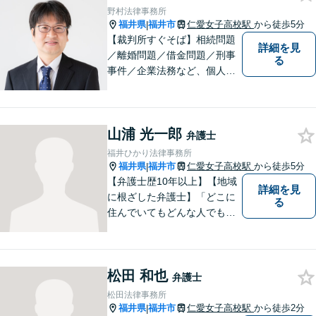
能です。利用条件はお問い合
野村法律事務所
わせ下さい。
福井県
福井市
仁愛女子高校駅
から徒歩5分
|
【裁判所すぐそば】相続問題
詳細を見
／離婚問題／借金問題／刑事
る
事件／企業法務など、個人・
法人問わず幅広く対応可。一
つ一つの事件に丁寧に対応す
ることを心がけております。
山浦 光一郎
お気軽にご相談ください。
弁護士
【法テラス利用可】【完全個
福井ひかり法律事務所
室】【夜間・休日面談可】
福井県
福井市
仁愛女子高校駅
から徒歩5分
|
【弁護士歴10年以上】【地域
詳細を見
に根ざした弁護士】「どこに
る
住んでいてもどんな人でも等
しく最高の法的なサービスが
受けられる社会を作りた
い。」が理念です。【英語／
松田 和也
中国語対応】大都市に負けな
弁護士
い質と幅の法的なサービスを
松田法律事務所
提供することを目指していま
福井県
福井市
仁愛女子高校駅
から徒歩2分
|