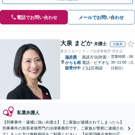
電話でお問い合わせ
メールでお問い合わせ
大泉 まどか
弁護士
大阪府
東京スタートアップ法律事務所 堺支店
営業時間：06:
福井県
面談方法(対面・
からも相
電話・ビデオな
30~22:00（土
談受付中
ど)は応相談
日祝日）
私選弁護人
【刑事事件・逮捕に強い弁護士】【ご家族が逮捕されてしまったら】
刑事事件の加害者側専門の法律事務所です。ご家族が警察に逮捕され
てしまった方は無料相談をご利用ください。【全国29拠点体制の広域