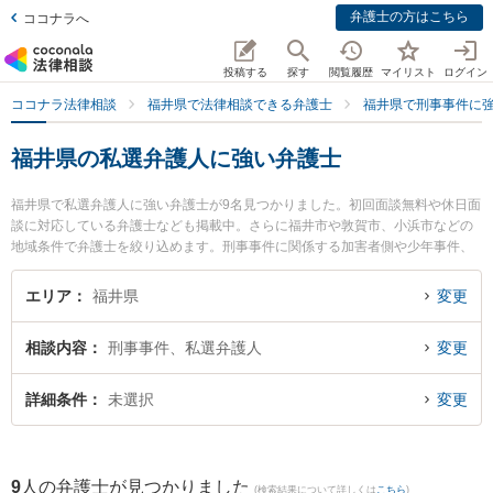
弁護士の方はこちら
ココナラへ
投稿する
探す
閲覧履歴
マイリスト
ログイン
ココナラ法律相談
福井県で法律相談できる弁護士
福井県で刑事事件に
福井県の私選弁護人に強い弁護士
福井県で私選弁護人に強い弁護士が9名見つかりました。初回面談無料や休日面
談に対応している弁護士なども掲載中。さらに福井市や敦賀市、小浜市などの
地域条件で弁護士を絞り込めます。刑事事件に関係する加害者側や少年事件、
再犯・前科あり等の細かな分野での絞り込み検索もでき便利です。特に勝見法
律事務所の勝見 泰斗弁護士や二の宮法律事務所の河野 哲弁護士、弁護士法人ふ
エリア
福井県
変更
くい総合法律事務所の小前田 宙弁護士のプロフィール情報や弁護士費用、強み
などが注目されています。『福井県で土日や夜間に発生した私選弁護人のトラ
相談内容
刑事事件、私選弁護人
変更
ブルを今すぐに弁護士に相談したい』『私選弁護人のトラブル解決の実績豊富
な近くの弁護士を検索したい』『初回相談無料で私選弁護人を法律相談できる
福井県内の弁護士に相談予約したい』などでお困りの相談者さんにおすすめで
詳細条件
未選択
変更
す。
9
人の弁護士が見つかりました
(検索結果について詳しくは
こちら
)