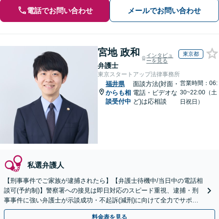
電話でお問い合わせ
メールでお問い合わせ
宮地 政和
東京都
インタビュ
ーを見る
弁護士
東京スタートアップ法律事務所
営業時間：06:
福井県
面談方法(対面・
からも相
電話・ビデオな
30~22:00（土
談受付中
ど)は応相談
日祝日）
私選弁護人
【刑事事件でご家族が逮捕されたら】【弁護士待機中/当日中の電話相
談可(予約制)】警察署への接見は即日対応のスピード重視、逮捕・刑
事事件に強い弁護士が示談成功・不起訴(減刑)に向けて全力でサポー
トします。【加害者側の相談専門】
料金表を見る