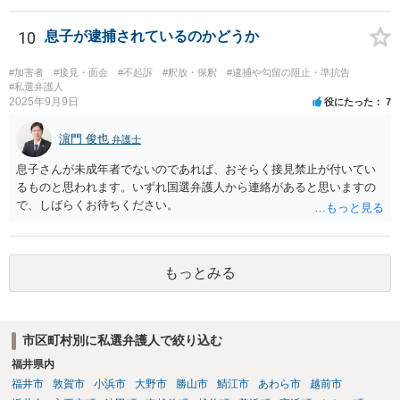
はあるのではないでしょうか。
10
息子が逮捕されているのかどうか
#加害者
#接見・面会
#不起訴
#釈放・保釈
#逮捕や勾留の阻止・準抗告
#私選弁護人
2025年9月9日
役にたった
7
濵門 俊也
弁護士
息子さんが未成年者でないのであれば、おそらく接見禁止が付いてい
るものと思われます。いずれ国選弁護人から連絡があると思いますの
で、しばらくお待ちください。
もっとみる
市区町村別に私選弁護人で絞り込む
福井県内
福井市
敦賀市
小浜市
大野市
勝山市
鯖江市
あわら市
越前市