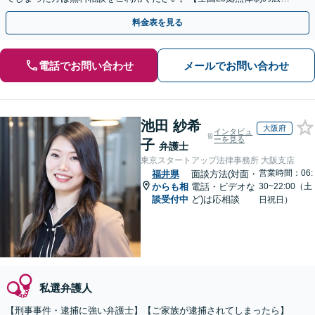
対応】【弁護士待機中/当日中の電話相談可(予約制)】
料金表を見る
電話でお問い合わせ
メールでお問い合わせ
池田 紗希
大阪府
インタビュ
ーを見る
子
弁護士
東京スタートアップ法律事務所 大阪支店
営業時間：06:
福井県
面談方法(対面・
からも相
電話・ビデオな
30~22:00（土
談受付中
ど)は応相談
日祝日）
私選弁護人
【刑事事件・逮捕に強い弁護士】【ご家族が逮捕されてしまったら】