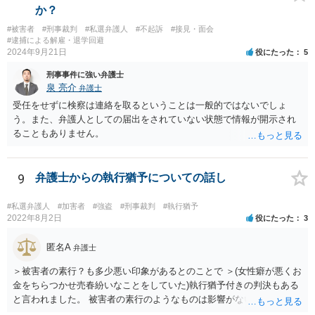
か？
#被害者
#刑事裁判
#私選弁護人
#不起訴
#接見・面会
#逮捕による解雇・退学回避
2024年9月21日
役にたった
5
刑事事件に強い弁護士
泉 亮介
弁護士
受任をせずに検察は連絡を取るということは一般的ではないでしょ
う。また、弁護人としての届出をされていない状態で情報が開示され
ることもありません。
9
弁護士からの執行猶予についての話し
#私選弁護人
#加害者
#強盗
#刑事裁判
#執行猶予
2022年8月2日
役にたった
3
匿名A
弁護士
＞被害者の素行？も多少悪い印象があるとのことで ＞(女性癖が悪くお
金をちらつかせ売春紛いなことをしていた)執行猶予付きの判決もある
と言われました。 被害者の素行のようなものは影響がないかと思いま
すが、「執行猶予付きの判決もある」と言われたのであれば、可能性