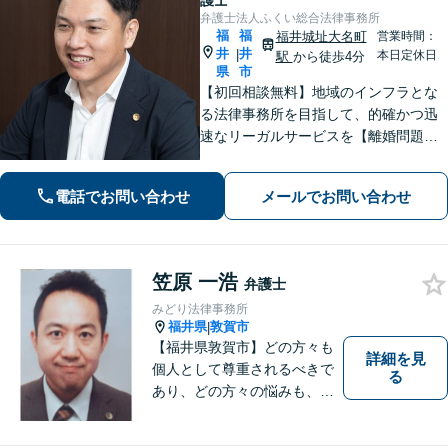
護士
弁護士法人ふくい総合法律事務所
福
福
福井城址大名町
営業時間：
井
井
|
本日定休日
駅
から徒歩4分
県
市
【初回相談無料】地域のインフラとな
る法律事務所を目指して、的確かつ迅
速なリーガルサービスを【離婚問題】
相談実績100件越え。相手方との交渉は
お任せください【相続問題】福井密着
電話でお問い合わせ
メールでお問い合わせ
型事務所として地域特性を活かしたア
ドバイスを【福井駅7分】
笠原 一浩
弁護士
みどり法律事務所
福井県
敦賀市
|
【福井県敦賀市】どの方々も
詳細を見
個人として尊重されるべきで
る
あり、どの方々の悩みも、そ
れぞれ丁寧に、かつ迅速に、
解決が図られる必要がありま