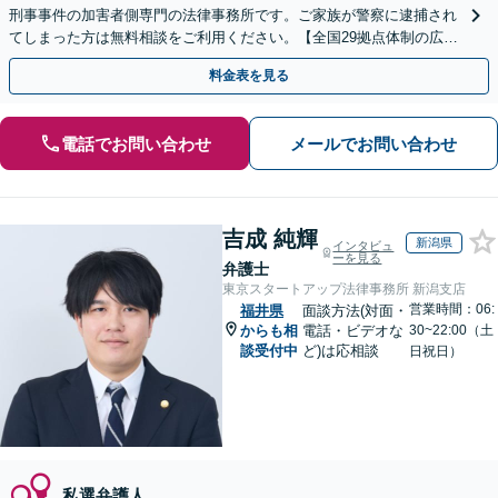
刑事事件の加害者側専門の法律事務所です。ご家族が警察に逮捕され
てしまった方は無料相談をご利用ください。【全国29拠点体制の広域
対応】【弁護士待機中/当日中の電話相談可(予約制)】
料金表を見る
電話でお問い合わせ
メールでお問い合わせ
吉成 純輝
新潟県
インタビュ
ーを見る
弁護士
東京スタートアップ法律事務所 新潟支店
営業時間：06:
福井県
面談方法(対面・
からも相
電話・ビデオな
30~22:00（土
談受付中
ど)は応相談
日祝日）
私選弁護人