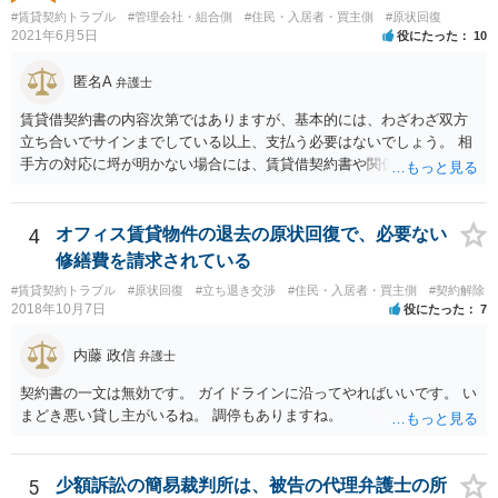
#賃貸契約トラブル
#管理会社・組合側
#住民・入居者・買主側
#原状回復
2021年6月5日
役にたった
10
匿名A
弁護士
賃貸借契約書の内容次第ではありますが、基本的には、わざわざ双方
立ち合いでサインまでしている以上、支払う必要はないでしょう。 相
手方の対応に埒が明かない場合には、賃貸借契約書や関係資料を個別
に弁護士に見せ、対応方針をご検討いただくことをお勧めいたしま
す。
4
オフィス賃貸物件の退去の原状回復で、必要ない
修繕費を請求されている
#賃貸契約トラブル
#原状回復
#立ち退き交渉
#住民・入居者・買主側
#契約解除
2018年10月7日
役にたった
7
内藤 政信
弁護士
契約書の一文は無効です。 ガイドラインに沿ってやればいいです。 い
まどき悪い貸し主がいるね。 調停もありますね。
5
少額訴訟の簡易裁判所は、被告の代理弁護士の所