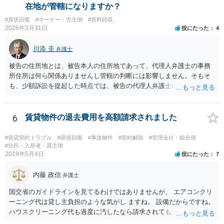
在地が管轄になりますか？
#原状回復
#オーナー・売主側
#賃料回収
2026年3月31日
役にたった
4
川添 圭
弁護士
被告の住所地とは、被告本人の住所地であって、代理人弁護士の事務
所住所は何ら関係ありませんし管轄の判断には影響しません。そもそ
も、少額訴訟を提起した時点では、被告の代理人弁護士には民事訴訟
法の訴訟代理人としての地位はまだないからです。
6
賃貸物件の退去費用を高額請求されました
#賃貸契約トラブル
#原状回復
#事故物件
#契約解除
#管理会社・組合側
#住民・入居者・買主側
2019年5月4日
役にたった
7
内藤 政信
弁護士
国交省のガイドラインを見てるわけではありませんが、 エアコンクリ
ーニング代は貸し主負担のような気がし ますね。 設備だからですね。
ハウスクリーニング代も過度に汚したなら請求されても 仕方ないでし
ょうが、生活上の通常の汚れならば、貸し主 負担だと思いますね。 次