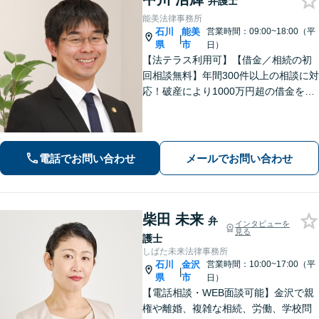
弁護士
能美法律事務所
石川
能美
営業時間：09:00~18:00（平
|
県
市
日）
【法テラス利用可】【借金／相続の初
回相談無料】年間300件以上の相談に対
応！破産により1000万円超の借金をゼ
ロにした実績あり！借金問題はお任せ
ください。離婚・相続のお悩みは解決
へと導きます【地域密着の法律事務
所】【夜間・土日祝相談可】
電話でお問い合わせ
メールでお問い合わせ
柴田 未来
弁
インタビューを
見る
護士
しばた未来法律事務所
石川
金沢
営業時間：10:00~17:00（平
|
県
市
日）
【電話相談・WEB面談可能】金沢で親
権や離婚、複雑な相続、労働、学校問