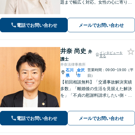
題まで幅広く対応。女性の心に寄り添
う深い共感力と、相手の心理を熟知し
た戦略で、涙の後に前を向けるよう全
力でサポートします。お子様連れも歓
電話でお問い合わせ
メールでお問い合わせ
迎。まずはじっくりとお話をお聞かせ
ください。
井奈 尚史
弁
インタビューを
見る
護士
井奈法律事務所
石川
金沢
営業時間：09:00~19:00（平
|
県
市
日）
【初回相談無料】「交通事故解決実績
多数」「離婚後の生活を見据えた解決
を」「不貞の慰謝料請求したい側・さ
れた側どちらも対応」「株式や不動産
の評価が絡む複雑な事案もお任せくだ
さい」「相続問題に関する解決実績が
電話でお問い合わせ
メールでお問い合わせ
豊富」【完全個室】【子連れ相談可】