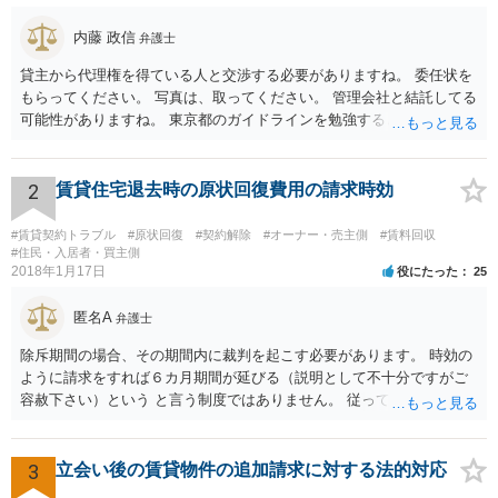
内藤 政信
弁護士
貸主から代理権を得ている人と交渉する必要がありますね。 委任状を
もらってください。 写真は、取ってください。 管理会社と結託してる
可能性がありますね。 東京都のガイドラインを勉強するといいでしょ
う。 払わずに、調停を申し立てるといいでしょう。
2
賃貸住宅退去時の原状回復費用の請求時効
#賃貸契約トラブル
#原状回復
#契約解除
#オーナー・売主側
#賃料回収
#住民・入居者・買主側
2018年1月17日
役にたった
25
匿名A
弁護士
除斥期間の場合、その期間内に裁判を起こす必要があります。 時効の
ように請求をすれば６カ月期間が延びる（説明として不十分ですがご
容赦下さい）という と言う制度ではありません。 従って、理論上は１
年経過していますので、既に支払義務はありません。
3
立会い後の賃貸物件の追加請求に対する法的対応