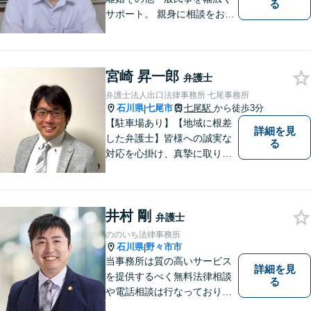
る
サポート。 親身に相談をお聞
きします。
宮崎 昇一郎
弁護士
弁護士法人出口法律事務所 七尾事務所
石川県
七尾市
七尾駅
から徒歩3分
|
【駐車場あり】【地域に根差
詳細を見
した弁護士】皆様への誠実な
る
対応を心掛け、真摯に取り組
みたいと思います。法律トラ
ブルでお悩みの方は、お気軽
にご相談ください。充実した
井村 剛
法的サービスを提供しており
弁護士
ますので，どうぞ宜しくお願
ののいち法律事務所
い申し上げます。
石川県
野々市市
|
当事務所は質の高いサービス
詳細を見
を提供するべく無料法律相談
る
や電話相談は行なっておりま
せん。相談者さまと共に歩む