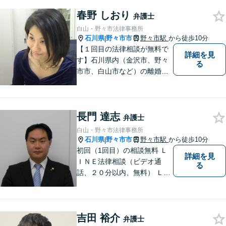
春野 しおり
弁護士
白山・野々市法律事務所
石川県
野々市市
野々市駅
から徒歩10分
|
【１回目の法律相談が無料で
詳細を見
す】石川県内（金沢市、野々
る
市市、白山市など）の離婚、
相続、交通事故や慰謝料など
のトラブルについて、お気軽
にご相談ください。女性の方
長門 達志
のお悩みも、女性の弁護士が
弁護士
相談にのることができます。
白山・野々市法律事務所
【女性弁護士在籍】
石川県
野々市市
野々市駅
から徒歩10分
|
初回（1回目）の相談無料 Ｌ
詳細を見
ＩＮＥ法律相談（ビデオ通
る
話、２０分以内、無料） ＬＩ
ＮＥ予約可（ホームページか
ら友だち追加） 法テラス（法
律扶助）利用可 借金問題（破
吉田 裕介
産、個人再生、任意整理）
弁護士