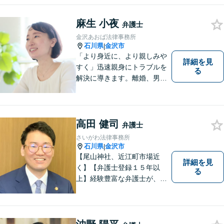
上】離婚問題、不動産トラブ
ルも対応可能【メール相談／
麻生 小夜
弁護士
ビデオ面談可】【土曜日も対
金沢あおば法律事務所
応】
石川県
金沢市
|
「より身近に、より親しみや
詳細を見
すく」迅速親身にトラブルを
る
解決に導きます。離婚、男女
間トラブル、借金、相続等の
問題から事業の問題まで幅広
く取り組んでいます。お気軽
にご相談ください。
高田 健司
弁護士
さいがわ法律事務所
石川県
金沢市
|
【尾山神社、近江町市場近
詳細を見
く】【弁護士登録１５年以
る
上】経験豊富な弁護士が、誠
実、丁寧に、フットワーク軽
く対応します