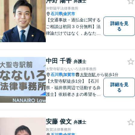
沖野 陽平
弁護士
沖野陽平法律事務所
石川県
金沢市
|
【交通事故・過払金に関する
詳細を見
ご相談は初回３０分無料】法
る
律論だけではなく，あなたの
お気持ちを踏まえて最善の解
決へ導きます
中田 千香
弁護士
大聖寺駅前なないろ法律事務所
石川県
加賀市
大聖寺駅
から徒歩1分
|
【大聖寺駅徒歩1分】【石川
詳細を見
県・福井県周辺で活動する弁
る
護士】依頼者さまの希望を尊
重し、それぞれの状況に応じ
た法的手段を遂行します。お
一人で抱えることなく、お気
安藤 俊文
軽にご相談ください。土日祝
弁護士
も対応可能です。【法テラス
敦賀法律事務所
可】
石川県
金沢市