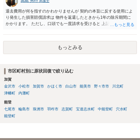
高島 秀行
弁護士
退去費用が何を指すのかわかりませんが 契約の本旨に反する使用によ
り発生した損害賠償請求は 物件を返還したときから1年の除斥期間に
かかります。 ただし、口頭でも一度請求を受けると 上記回答の時効の
問題となります。
もっとみる
市区町村別に原状回復で絞り込む
加賀
金沢市
小松市
加賀市
かほく市
白山市
能美市
野々市市
川北町
津幡町
内灘町
能登
七尾市
輪島市
珠洲市
羽咋市
志賀町
宝達志水町
中能登町
穴水町
能登町