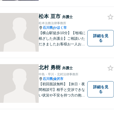
弁護士として、法的サポート
をします。相続・遺言／債権
回収「スピード対応」／企業
松本 亘市
弁護士
法務「顧問契約も可能」【夜
松本法務法律事務所
間・休日面談可】【完全個
石川県
かほく市
|
室】
【横山駅徒歩10分】【地域に
詳細を見
根ざした弁護士】ご相談いた
る
だきましたお客様お一人お一
人の幸せの為に力を尽くしま
す。交通事故／借金問題／離
婚問題／相続問題／刑事事件
など、幅広く対応可能。【夜
北村 勇樹
弁護士
間／休日対応可能】どうぞお
中島・早川・北村法律事務所
気軽にご相談ください。
石川県
金沢市
|
【初回面談無料】【休日・夜
詳細を見
間相談可】相手と交渉できな
る
い状況や不安を持つ方の抱え
る問題を解決するため、法律
を活かし、依頼者様を守りま
す。悩んでいる人は、一度弁