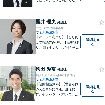
で悩まず、ぜひご相談くださ
い。香林坊に事務所がありま
すので、お気軽にご相談くだ
さい（相談料：１時間５5００
円(税込））
櫻井 理央
弁護士
中村・村井法律事務所
石川県
金沢市
|
【法テラス利用可】【とりあ
詳細を見
えず相談のみOK】【駐車場あ
る
り】 離婚したいけど何から始
めていいか分からない方、借
金の悩みでつらい方、ぜひ一
度ご相談ください。
徳田 隆裕
弁護士
弁護士法人金沢合同法律事務所
石川県
金沢市
|
【初回相談無料】【労働者側
詳細を見
の労働事件に精通】退職代
る
行、セクハラ・パワハラ、労
災、未払い給与請求はお任せ
ください！【弁護士歴10年以