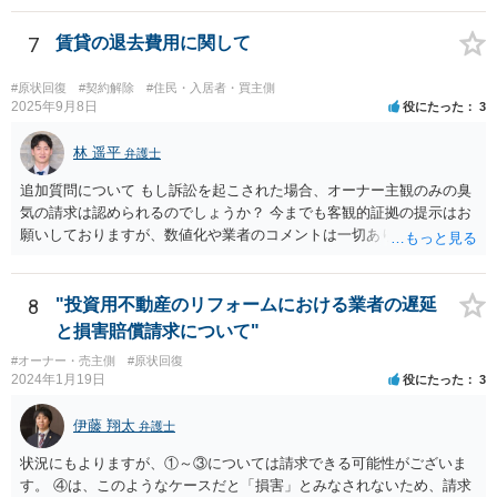
の借主のための清掃だと思いますね。 ほっといて争ってみたらいいで
しょう。
7
賃貸の退去費用に関して
#原状回復
#契約解除
#住民・入居者・買主側
2025年9月8日
役にたった
3
林 遥平
弁護士
追加質問について もし訴訟を起こされた場合、オーナー主観のみの臭
気の請求は認められるのでしょうか？ 今までも客観的証拠の提示はお
願いしておりますが、数値化や業者のコメントは一切ありません。こ
ちらは訴訟を起こされて不利になりますでしょうか？ →オーナーの主
観のみの臭気の請求は認められず、オーナーの請求が認められるため
には、客観的な証拠が必要です。訴訟を提起されたとしても、オーナ
8
"投資用不動産のリフォームにおける業者の遅延
ーの請求が認容される可能性は小さいと思います。
と損害賠償請求について"
#オーナー・売主側
#原状回復
2024年1月19日
役にたった
3
伊藤 翔太
弁護士
状況にもよりますが、①～③については請求できる可能性がございま
す。 ④は、このようなケースだと「損害」とみなされないため、請求