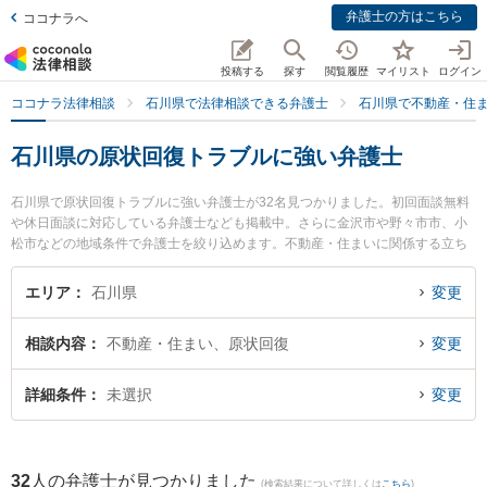
弁護士の方はこちら
ココナラへ
投稿する
探す
閲覧履歴
マイリスト
ログイン
ココナラ法律相談
石川県で法律相談できる弁護士
石川県で不動産・住
石川県の原状回復トラブルに強い弁護士
石川県で原状回復トラブルに強い弁護士が32名見つかりました。初回面談無料
や休日面談に対応している弁護士なども掲載中。さらに金沢市や野々市市、小
松市などの地域条件で弁護士を絞り込めます。不動産・住まいに関係する立ち
退き交渉や家賃交渉、不動産契約解除等の細かな分野での絞り込み検索もでき
便利です。特に中澤法律事務所の中澤 彰孝弁護士や金沢たけうち法律事務所の
エリア
石川県
変更
竹内 克昭弁護士、太田法律事務所の太田 博久弁護士のプロフィール情報や弁護
士費用、強みなどが注目されています。『石川県で土日や夜間に発生した原状
相談内容
不動産・住まい、原状回復
変更
回復トラブルのトラブルを今すぐに弁護士に相談したい』『原状回復トラブル
のトラブル解決の実績豊富な近くの弁護士を検索したい』『初回相談無料で原
状回復トラブルを法律相談できる石川県内の弁護士に相談予約したい』などで
詳細条件
未選択
変更
お困りの相談者さんにおすすめです。
32
人の弁護士が見つかりました
(検索結果について詳しくは
こちら
)