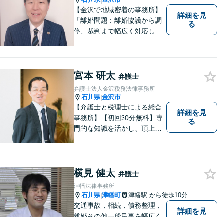
|
【金沢で地域密着の事務所】
詳細を見
「離婚問題：離婚協議から調
る
停、裁判まで幅広く対応し、
豊富な実績を活かして最適な
解決策をご提案いたします」
「交通事故：24時間受付可／
弁護士が介入することで賠償
宮本 研太
弁護士
金の大幅な増額が実現できる
弁護士法人金沢税務法律事務所
ケースあり」【休日・夜間相
石川県
金沢市
|
談可】
【弁護士と税理士による総合
詳細を見
事務所】【初回30分無料】専
る
門的な知識を活かし、頂上＝
「目標とすべき適切な解決」
までしっかりガイド、サポー
トします。 事務所ホームペー
ジあります。
横見 健太
弁護士
津幡法律事務所
石川県
津幡町
津幡駅
から徒歩10分
|
交通事故，相続，債務整理，
詳細を見
離婚その他一般民事を幅広く