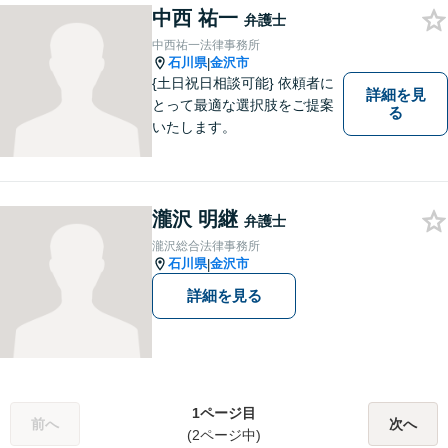
護士に話を聞いてもらうこと
中西 祐一
弁護士
でトラブル解決のきっかけを
中西祐一法律事務所
つかむことができるかもしれ
石川県
金沢市
|
ません。
{土日祝日相談可能} 依頼者に
詳細を見
とって最適な選択肢をご提案
る
いたします。
瀧沢 明継
弁護士
瀧沢総合法律事務所
石川県
金沢市
|
詳細を見る
1ページ目
前へ
次へ
(2ページ中)