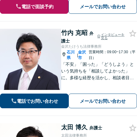
電話で面談予約
メールでお問い合わせ
竹内 克昭
弁
インタビューを
見る
護士
金沢たけうち法律事務所
石川
金沢
営業時間：09:00~17:30（平
|
県
市
日）
「不安」「困った」「どうしよう」と
いう気持ちを「相談してよかった」
に。多様な経歴を活かし、相談者目線
を忘れません。相続、離婚、交通事故
の解決事例は多数あり、個人や企業様
の多くの方から喜ばれております。
電話でお問い合わせ
メールでお問い合わせ
【初回３０分間相談無料】
太田 博久
弁護士
太田法律事務所