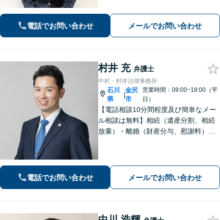
に、親身になって解決してまいりま
す。【法テラス利用可】【専用駐車場
あり】
電話でお問い合わせ
メールでお問い合わせ
村井 充
弁護士
中村・村井法律事務所
石川
金沢
営業時間：09:00~18:00（平
|
県
市
日）
【電話相談10分間程度及び簡単なメー
ル相談は無料】相続（遺産分割、相続
放棄）・離婚（財産分与、慰謝料）・
男女問題・刑事（身体拘束からの釈
放、不起訴等）【弁護士歴10年以上】
話しやすい雰囲気を作ること・わかり
やすい言葉での説明を心がけていま
電話でお問い合わせ
メールでお問い合わせ
す。
中川 浩輝