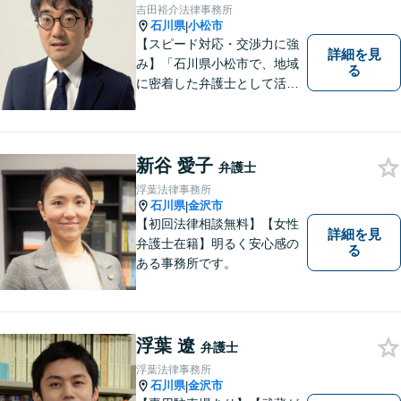
や、 離婚、相続、交通事故、
吉田裕介法律事務所
慰謝料などの問題解決をお手
石川県
小松市
|
伝いします
【スピード対応・交渉力に強
詳細を見
み】「石川県小松市で、地域
る
に密着した弁護士として活動
しています。」債務整理で新
たな人生のスタートをお手伝
い！刑事事件の示談交渉も私
にお任せください【完全個室
新谷 愛子
弁護士
／プライバシー配慮】
浮葉法律事務所
石川県
金沢市
|
【初回法律相談無料】【女性
詳細を見
弁護士在籍】明るく安心感の
る
ある事務所です。
浮葉 遼
弁護士
浮葉法律事務所
石川県
金沢市
|