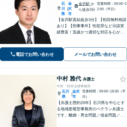
石
金
金沢駅
か
営業時間：09:00~2
川
沢
|
2:00（平日）
ら徒歩3分
県
市
【金沢駅直結徒歩3分】【初回無料相談
あり】【刑事事件】性犯罪など示談実
績豊富！迅速かつ適切な対応を心がけ
ています【離婚・男女問題】感情的に
なりがちな場面でも冷静かつ戦略的な
対応で、適切な解決へと導きます。
電話でお問い合わせ
メールでお問い合わせ
中村 雅代
弁護士
中村・村井法律事務所
石川
金沢
営業時間：09:00~18:00（平
|
県
市
日）
【弁護士歴約20年】石川県を中心とす
る地域密着型事務所のベテラン弁護士
です。離婚・男女問題／借金問題／刑
事事件など、依頼者さまのお困りごと