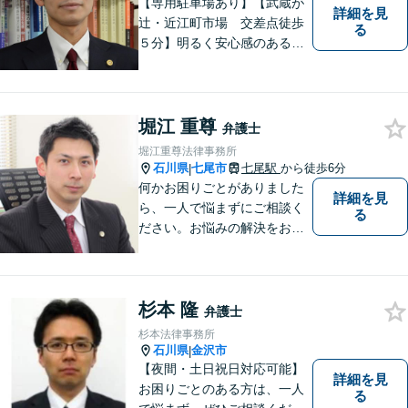
【専用駐車場あり】【武蔵が
詳細を見
辻・近江町市場 交差点徒歩
る
５分】明るく安心感のある事
務所です。
堀江 重尊
弁護士
堀江重尊法律事務所
石川県
七尾市
七尾駅
から徒歩6分
|
何かお困りごとがありました
詳細を見
ら、一人で悩まずにご相談く
る
ださい。お悩みの解決をお手
伝いします。
杉本 隆
弁護士
杉本法律事務所
石川県
金沢市
|
【夜間・土日祝日対応可能】
詳細を見
お困りごとのある方は、一人
る