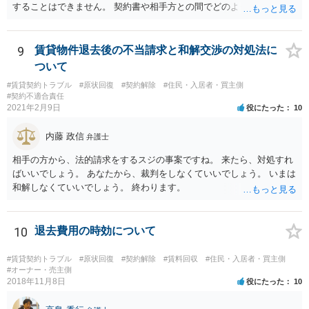
することはできません。 契約書や相手方との間でどのようなやりとり
があったかなど、具体的な事情（と証拠）によって、請求の難易も変
わってくるかと思いますので、一度お近くの法律事務所に相談された
ほうがよろしいかと思います。
9
賃貸物件退去後の不当請求と和解交渉の対処法に
ついて
#賃貸契約トラブル
#原状回復
#契約解除
#住民・入居者・買主側
#契約不適合責任
2021年2月9日
役にたった
10
内藤 政信
弁護士
相手の方から、法的請求をするスジの事案ですね。 来たら、対処すれ
ばいいでしょう。 あなたから、裁判をしなくていいでしょう。 いまは
和解しなくていいでしょう。 終わります。
10
退去費用の時効について
#賃貸契約トラブル
#原状回復
#契約解除
#賃料回収
#住民・入居者・買主側
#オーナー・売主側
2018年11月8日
役にたった
10