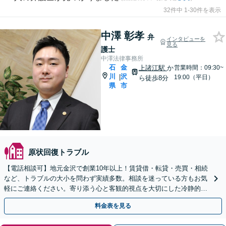
32件中 1-30件を表示
中澤 彰孝
弁
インタビューを
見る
護士
中澤法律事務所
石
金
上諸江駅
か
営業時間：09:30~
川
沢
|
19:00（平日）
ら徒歩8分
県
市
原状回復トラブル
【電話相談可】地元金沢で創業10年以上！賃貸借・転貸・売買・相続
など、トラブルの大小を問わず実績多数。相談を迷っている方もお気
軽にご連絡ください。寄り添う心と客観的視点を大切にした冷静的確
なサポートが強み【出張対応】駐車場完備／上諸江駅8分
料金表を見る