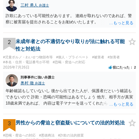
三村 勇人
弁護士
詐欺にあっている可能性があります。 連絡が取れないのであれば、警
察に被害届を提出されることをお勧めいたします。
2
未成年者との不適切なやり取りが法に触れる可能
性と対処法
#児童ポルノ・わいせつ物頒布等
#個人・プライベート
#被害者
#加害者
#本名・住所・電話番号が不明
#恐喝・脅迫への対応
2026年7月26日
役にたった
2
刑事事件に強い弁護士
奥村 徹
弁護士
年齢確認もしていないし 後から出てきた人が、保護者だという確認も
できないので 詐欺・恐喝の可能性はあるでしょう 他方、相手方が真実
18歳未満であれば、 内容は電子マナーを送ってくれたら自慰行為など
の動画を要望通りに撮って送るよと言ったやりとりでした。 自分は動
画の尺は10分ほど、服を着たままで胸を触って欲しい、などの要望を
して、要求された金額(1000円程度)の電子マネーを送信してしまいま
3
男性からの脅迫と窃盗疑いについての法的対処法
した。 そこから、撮影するまで暇なので顔の雰囲気の写真を交換して
欲しい、住んでいる都道府県と区を教えてと言われたので教えたりと
#恐喝・脅迫への対応
#悪徳商法
#詐欺の法的措置