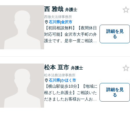
西 雅哉
弁護士
西徹夫法律事務所
石川県
金沢市
|
【初回相談無料】【夜間休日
詳細を見
対応可能】金沢市大手町の弁
る
護士です。是非一度ご相談く
ださい。
松本 亘市
弁護士
松本法務法律事務所
石川県
かほく市
|
【横山駅徒歩10分】【地域に
詳細を見
根ざした弁護士】ご相談いた
る
だきましたお客様お一人お一
人の幸せの為に力を尽くしま
す。交通事故／借金問題／離
婚問題／相続問題／刑事事件
など、幅広く対応可能。【夜