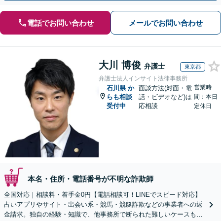
電話でお問い合わせ
メールでお問い合わせ
大川 博俊
弁護士
東京都
弁護士法人インサイト法律事務所
営業時
石川県
か
面談方法(対面・電
らも相談
話・ビデオなど)は
間：本日
受付中
応相談
定休日
本名・住所・電話番号が不明な詐欺師
全国対応｜相談料・着手金0円【電話相談可！LINEでスピード対応】
占いアプリやサイト・出会い系・競馬・競艇詐欺などの事業者への返
金請求。独自の経験・知識で、他事務所で断られた難しいケースも解