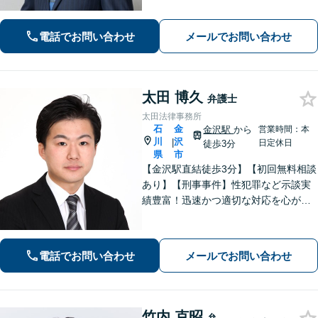
話しやすい雰囲気を作ること・わかり
やすい言葉での説明を心がけていま
す。
電話でお問い合わせ
メールでお問い合わせ
太田 博久
弁護士
太田法律事務所
石
金
金沢駅
から
営業時間：本
川
沢
|
日定休日
徒歩3分
県
市
【金沢駅直結徒歩3分】【初回無料相談
あり】【刑事事件】性犯罪など示談実
績豊富！迅速かつ適切な対応を心がけ
ています【離婚・男女問題】感情的に
なりがちな場面でも冷静かつ戦略的な
対応で、適切な解決へと導きます。
電話でお問い合わせ
メールでお問い合わせ
竹内 克昭