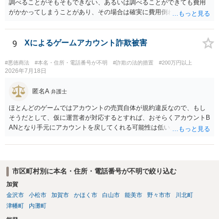
調べることがそもそもできない、あるいは調べることができても費用
がかかってしまうことがあり、その場合は確実に費用倒れになりそう
です（調査費用は相手に請求できないのが原則だからです）。
9
Xによるゲームアカウント詐欺被害
#悪徳商法
#本名・住所・電話番号が不明
#詐欺の法的措置
#200万円以上
2026年7月18日
匿名A
弁護士
ほとんどのゲームではアカウントの売買自体が規約違反なので、もし
そうだとして、仮に運営者が対応するとすれば、おそらくアカウントB
ANとなり手元にアカウントを戻してくれる可能性は低いかもしれませ
ん。さらにいえば、最悪の場合、貴殿も運営者から出禁処分（登録拒
絶）を食らう可能性があります。RMTが許されているゲーム（海外の
運営会社にはそのようなスタンスの事業者もいます）であれば結論は
変わるかもしれませんが…
市区町村別に本名・住所・電話番号が不明で絞り込む
加賀
金沢市
小松市
加賀市
かほく市
白山市
能美市
野々市市
川北町
津幡町
内灘町