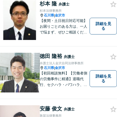
杉本 隆
軽にご相談ください。土日祝
弁護士
も対応可能です。【法テラス
杉本法律事務所
可】
石川県
金沢市
|
【夜間・土日祝日対応可能】
詳細を見
お困りごとのある方は、一人
る
で悩まず、ぜひご相談くださ
い。香林坊に事務所がありま
すので、お気軽にご相談くだ
さい（相談料：１時間５5００
円(税込））
徳田 隆裕
弁護士
弁護士法人金沢合同法律事務所
石川県
金沢市
|
【初回相談無料】【労働者側
詳細を見
の労働事件に精通】退職代
る
行、セクハラ・パワハラ、労
災、未払い給与請求はお任せ
ください！【弁護士歴10年以
上】離婚問題、不動産トラブ
ルも対応可能【メール相談／
安藤 俊文
弁護士
ビデオ面談可】【土曜日も対
敦賀法律事務所