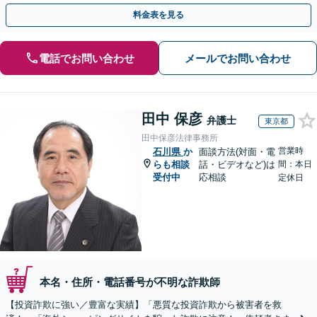
決に導いた実績あり。まずはお気軽にご相談ください
料金表を見る
電話でお問い合わせ
メールでお問い合わせ
田中 保彦
弁護士
東京都
田中保彦法律事務所
営業時
石川県
か
面談方法(対面・電
らも相談
話・ビデオなど)は
間：本日
受付中
応相談
定休日
本名・住所・電話番号が不明な詐欺師
【投資詐欺に強い／豊富な実績】「悪質な投資詐欺から被害者を救