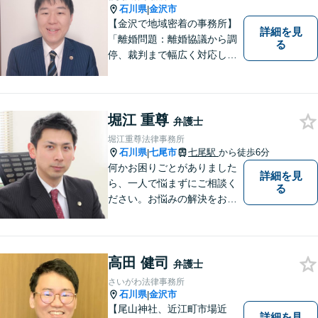
応】
石川県
金沢市
|
【金沢で地域密着の事務所】
詳細を見
「離婚問題：離婚協議から調
る
停、裁判まで幅広く対応し、
豊富な実績を活かして最適な
解決策をご提案いたします」
「交通事故：24時間受付可／
弁護士が介入することで賠償
堀江 重尊
弁護士
金の大幅な増額が実現できる
堀江重尊法律事務所
ケースあり」【休日・夜間相
石川県
七尾市
七尾駅
から徒歩6分
|
談可】
何かお困りごとがありました
詳細を見
ら、一人で悩まずにご相談く
る
ださい。お悩みの解決をお手
伝いします。
高田 健司
弁護士
さいがわ法律事務所
石川県
金沢市
|
【尾山神社、近江町市場近
詳細を見