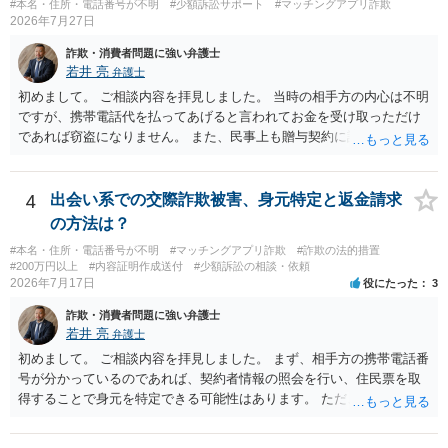
言ったやり取りをしていました。 というやりとりは、青少年条例違反
#本名・住所・電話番号が不明
#少額訴訟サポート
#マッチングアプリ詐欺
2026年7月27日
（わいせつ行為）の疑いがあります。18歳未満と知らなくても処罰可
能です。
詐欺・消費者問題に強い弁護士
若井 亮
弁護士
初めまして。 ご相談内容を拝見しました。 当時の相手方の内心は不明
ですが、携帯電話代を払ってあげると言われてお金を受け取っただけ
であれば窃盗になりません。 また、民事上も贈与契約に該当すると思
われるところ、返済の義務はありません。 これ以上のやり取りをせ
ず、可能であればブロックをするようにしてください。 ご不安であれ
ば、最寄りの警察署に相談をしても良いかもしれません。 以上、ご参
4
出会い系での交際詐欺被害、身元特定と返金請求
考になれば幸いです。
の方法は？
#本名・住所・電話番号が不明
#マッチングアプリ詐欺
#詐欺の法的措置
#200万円以上
#内容証明作成送付
#少額訴訟の相談・依頼
2026年7月17日
役にたった
3
詐欺・消費者問題に強い弁護士
若井 亮
弁護士
初めまして。 ご相談内容を拝見しました。 まず、相手方の携帯電話番
号が分かっているのであれば、契約者情報の照会を行い、住民票を取
得することで身元を特定できる可能性はあります。 ただ、他人名義の
携帯電話であるなどした場合には特定に結びつけることは難しいとこ
ろです。 LINEについても、詐欺の事案であれば照会できる可能性はあ