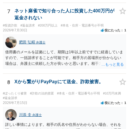
い場合、最寄りの法律事務所での相談を検討ください。 上記、ご参考
ください。
7
ネット麻雀で知り合った人に投資した400万円が
返金されない
#投資詐欺
#返金請求
#200万円以上
#本名・住所・電話番号が不明
2026年7月30日
役にたった
1
肥田 弘昭
弁護士
借用書のメールを証拠にして、期限は1年以上前ですでに経過していま
すので、一括請求することが可能です。相手方の居場所が分からない
場合は、弁護士に依頼した方が良いかと思います。相手方の居場所が
分かるのであれば、個人でもできるかと思います。ご参考にしてくだ
さい。
8
Xから繋がりPayPayにて送金、詐欺被害。
#ぼったくり被害
#詐欺の法的措置
#本名・住所・電話番号が不明
#10万円未満
#返金請求
2026年7月15日
役にたった
1
川添 圭
弁護士
詳しい事情によります。相手の氏名や住所がわからない場合、それを