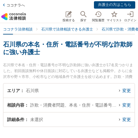
弁護士の方はこちら
ココナラへ
投稿する
探す
閲覧履歴
マイリスト
ログイン
ココナラ法律相談
石川県で法律相談できる弁護士
石川県で詐欺・消費
石川県の本名・住所・電話番号が不明な詐欺師
に強い弁護士
石川県で本名・住所・電話番号が不明な詐欺師に強い弁護士が17名見つかりま
した。初回面談無料や休日面談に対応している弁護士なども掲載中。さらに金
沢市や野々市市、小松市などの地域条件で弁護士を絞り込めます。詐欺・消費
者問題に関係する投資詐欺や副業詐欺、FX詐欺等の細かな分野での絞り込み検
索もでき便利です。特に中村・村井法律事務所の村井 充弁護士や太田法律事務
エリア
石川県
変更
所の太田 博久弁護士、金沢たけうち法律事務所の竹内 克昭弁護士のプロフィー
ル情報や弁護士費用、強みなどが注目されています。『石川県で土日や夜間に
相談内容
詐欺・消費者問題、本名・住所・電話番号が不明
変更
発生した本名・住所・電話番号が不明な詐欺師のトラブルを今すぐに弁護士に
相談したい』『本名・住所・電話番号が不明な詐欺師のトラブル解決の実績豊
富な近くの弁護士を検索したい』『初回相談無料で本名・住所・電話番号が不
詳細条件
未選択
変更
明な詐欺師を法律相談できる石川県内の弁護士に相談予約したい』などでお困
りの相談者さんにおすすめです。