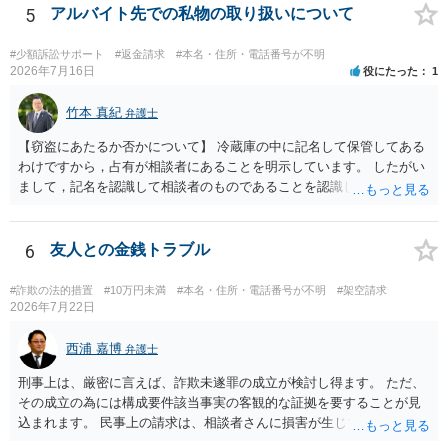
りますが、携帯電話の番号を経由する方法より難しくなります。 身元
5
アルバイト先での私物の取り扱いについて
を特定した後は、返金の理屈があるかどうかを確認していきます。 基
本的に贈与に該当する場合には返金請求ができません。 詐欺を含め、
#少額訴訟サポート
#返金請求
#本名・住所・電話番号が不明
当方に返金の理屈があるかどうかを確認していきます。 さらに、渡し
2026年7月16日
役にたった
1
た金額について、裏付けがあるかどうかも精査します。 上記を経て、
身元の特定、返金の理屈があると判断できるのであれば、まずは交渉
竹本 真紀
弁護士
からスタートすることになるでしょう。 ご理解のとおり、詐欺である
【窃盗にあたるか否かについて】 冷蔵庫の中に記名して保管してある
ことの立証は簡単ではありません。 刑事事件化が出来るのであれば、
わけですから，占有が相談者にあることを明示しています。 したがい
返金交渉で有利になる可能性がありますが、民事上の詐欺の立証以上
まして，記名を認識して相談者のものであることを認識していながら
に難しいところがあります。 こちらについては、一度、最寄りの警察
持ち出した場合には，相談者の占有を奪ったことになりますから，窃
署に被害相談をするようにしてください。 具体的な見通しに関して
盗罪が成立します。 しかし，窃盗罪は，故意犯です。 過失犯の場合に
は、証拠を拝見する必要があるため、直接弁護士にご相談された方が
は，窃盗罪は成立しません。処罰規定がないからです。 おそらく，持
6
友人との金銭トラブル
良いかと思います。
ち出した方は，相談者の記名に気づかず，自分のものと間違えて持ち
出してしまったのでしょう。 残っているのが無記名（つまり，自分の
#詐欺の法的措置
#10万円未満
#本名・住所・電話番号が不明
#架空請求
物に記名していない）のようですから，記名を気にしていない方だと
2026年7月22日
思います。 この場合は，過失にすぎませんから，窃盗罪は成立せず，
刑事的処罰を求めることはできません。 【弁償してもらうことは可能
西浦 嘉博
弁護士
か】 刑事ではなく民事の場合，不法行為に基づく損害賠償請求が問題
刑事上は、厳密に言えば、詐欺未遂罪の成立が検討し得ます。 ただ、
となります。 不法行為に基づく損害賠償請求は，故意だけではなく過
その成立の為には構成要件該当事実の客観的な証拠を要することが見
失も対象となります。 したがいまして，弁償してもらうことは可能で
込まれます。 民事上の請求は、相談者さんに損害が生じていない以
す。 ただし，間違えた方が誰かわかることが重要にはなります。
上、困難な様に思われます。 より詳細な事項についてお聞きになりた