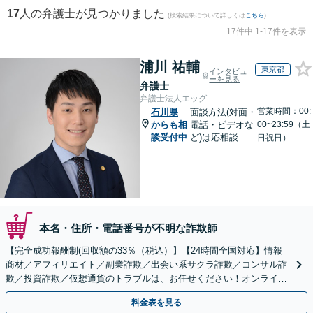
17
人の弁護士が見つかりました
(検索結果について詳しくは
こちら
)
17件中 1-17件を表示
浦川 祐輔
東京都
インタビュ
ーを見る
弁護士
弁護士法人エッグ
営業時間：00:
石川県
面談方法(対面・
からも相
電話・ビデオな
00~23:59（土
談受付中
ど)は応相談
日祝日）
本名・住所・電話番号が不明な詐欺師
【完全成功報酬制(回収額の33％（税込）】【24時間全国対応】情報
商材／アフィリエイト／副業詐欺／出会い系サクラ詐欺／コンサル詐
欺／投資詐欺／仮想通貨のトラブルは、お任せください！オンライン
のみで解決も可能！
料金表を見る