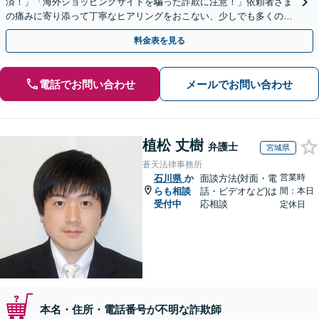
済！」「海外ショッピングサイトを騙った詐欺に注意！」依頼者さま
の痛みに寄り添って丁寧なヒアリングをおこない、少しでも多くの返
金が得られるよう尽力します！
料金表を見る
電話でお問い合わせ
メールでお問い合わせ
植松 丈樹
弁護士
宮城県
蒼天法律事務所
営業時
石川県
か
面談方法(対面・電
らも相談
話・ビデオなど)は
間：本日
受付中
応相談
定休日
本名・住所・電話番号が不明な詐欺師