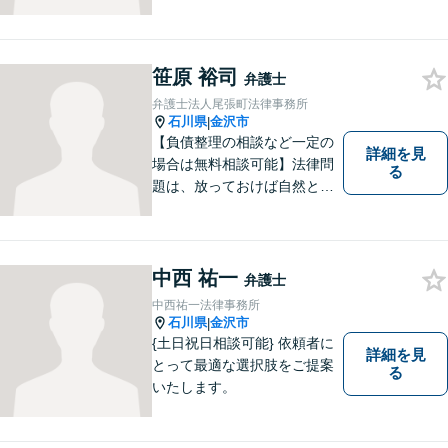
る問題を解決するため、法律
を活かし、依頼者様を守りま
す。悩んでいる人は、一度弁
護士に話を聞いてもらうこと
笹原 裕司
弁護士
でトラブル解決のきっかけを
弁護士法人尾張町法律事務所
つかむことができるかもしれ
石川県
金沢市
|
ません。
【負債整理の相談など一定の
詳細を見
場合は無料相談可能】法律問
る
題は、放っておけば自然と解
消される、解決されるもので
はありません。 適切な対処を
行うことが、解決への近道と
なります。 お気軽にご相談く
中西 祐一
弁護士
ださい。
中西祐一法律事務所
石川県
金沢市
|
{土日祝日相談可能} 依頼者に
詳細を見
とって最適な選択肢をご提案
る
いたします。