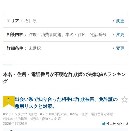
間／休日対応可能】どうぞお
気軽にご相談ください。
エリア
石川県
変更
相談内容
詐欺・消費者問題、本名・住所・電話番号が不明
変更
詳細条件
未選択
変更
本名・住所・電話番号が不明な詐欺師の法律Q&Aランキン
グ
1
出会い系で知り合った相手に詐欺被害、免許証の
悪用リスクと対策。
#マッチングアプリ詐欺
#50〜100万円未満
#本名・住所・電話番号が不明
#詐欺の法的措置
#恐喝・脅迫への対応
2026年7月26日
役にたった
2