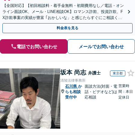
【全国対応】【初回相談料・着手金無料・初期費用なし／電話・オン
ライン面談OK、メール・LINE相談OK】ロマンス詐欺、投資詐欺、F
X詐欺事案の実績が豊富 ｢おかしいな」と感じたらすぐにご相談くだ
さい。
料金表を見る
電話でお問い合わせ
メールでお問い合わせ
坂本 尚志
弁護士
東京都
清陵法律事務所
営業時
石川県
か
面談方法(対面・電
らも相談
話・ビデオなど)は
間：本日
受付中
応相談
定休日