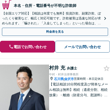
本名・住所・電話番号が不明な詐欺師
【全国エリア対応】【相談は何度でも無料】投資詐欺、副業詐欺、ぼ
ったくり被害など、幅広く対応可能です。詐欺被害は迅速な対応が求
められます。「騙された」「入金してしまった」といった場合は、お
早めにご相談ください。【電話・メール・WEB相談可】
料金表を見る
電話でお問い合わせ
メールでお問い合わせ
村井 充
弁護士
中村・村井法律事務所
石川県
金沢市
営業時間：本日定休日
|
【電話相談10分間程度及び簡単なメー
ル相談は無料】相続（遺産分割、相続
放棄）・離婚（財産分与、慰謝料）・
男女問題・刑事（身体拘束からの釈
放、不起訴等）【弁護士歴10年以上】