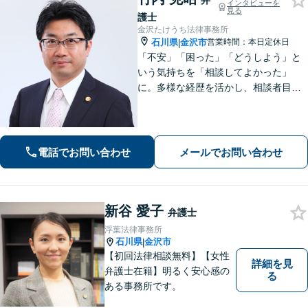
弁
インタビューを
見る
護士
金沢たけうち法律事務所
石川県
金沢市
営業時間：本日定休日
|
「不安」「困った」「どうしよう」と
いう気持ちを「相談してよかった」
に。多様な経歴を活かし、相談者目線
を忘れません。相続、離婚、交通事故
の解決事例は多数あり、個人や企業様
の多くの方から喜ばれております。
【初回３０分間相談無料】
電話でお問い合わせ
メールでお問い合わせ
新谷 愛子
弁護士
浮葉法律事務所
石川県
金沢市
|
【初回法律相談無料】【女性
詳細を見
弁護士在籍】明るく安心感の
る
ある事務所です。