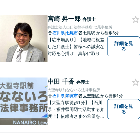
宮崎 昇一郎
弁護士
弁護士法人出口法律事務所 七尾事務所
石川県
七尾市
七尾駅
から徒歩3分
|
【駐車場あり】【地域に根差
詳細を見
した弁護士】皆様への誠実な
る
対応を心掛け、真摯に取り組
みたいと思います。法律トラ
ブルでお悩みの方は、お気軽
にご相談ください。充実した
中田 千香
法的サービスを提供しており
弁護士
ますので，どうぞ宜しくお願
大聖寺駅前なないろ法律事務所
い申し上げます。
石川県
加賀市
大聖寺駅
から徒歩1分
|
【大聖寺駅徒歩1分】【石川
詳細を見
県・福井県周辺で活動する弁
る
護士】依頼者さまの希望を尊
重し、それぞれの状況に応じ
た法的手段を遂行します。お
一人で抱えることなく、お気