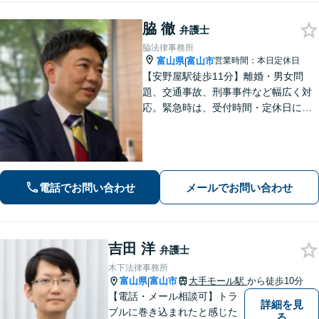
脇 徹
弁護士
脇法律事務所
富山県
富山市
営業時間：本日定休日
|
【安野屋駅徒歩11分】離婚・男女問
題、交通事故、刑事事件など幅広く対
応。緊急時は、受付時間・定休日に関
係なくお電話ください。お気軽にご相
談ください。【夜間・土日対応可】
【電話相談可】【完全個室】【子連れ
相談可】
電話でお問い合わせ
メールでお問い合わせ
吉田 洋
弁護士
木下法律事務所
富山県
富山市
大手モール駅
から徒歩10分
|
【電話・メール相談可】トラ
詳細を見
ブルに巻き込まれたと感じた
る