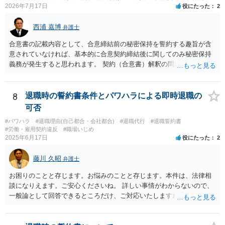
2026年7月17日
役にたった
2
西浦 嘉博
弁護士
合意書の記載内容として、合意締結前の秘密保持を誓約する趣旨が含
意されていなければ、基本的に合意契約締結後に関してのみ秘密保持
義務が発生すると思われます。 契約（合意書）解釈の問題ですので、
内容を精査されてみてください。 より詳細についてお聞きになりたい
場合、最寄りの法律事務所で相談されることを検討ください。
8
退職時の誓約書条件とパワハラによる即時退職の
可否
#パワハラ
#退職理由(自己都合・会社都合)
#退職代行
#退職誓約書
#労働・雇用契約違反
#職場いじめ
2025年6月17日
役にたった
2
藤川 久昭
弁護士
お困りのことと存じます。お悩みのことと存じます。本件は、法律相
談になりえます。ご安心くださいね。 詳しい事情がわからないので、
一般論として回答できるところだけ、ご対応いたしますね。 １ 期間
雇用でなければ、退職は自由です。場合によっては、即時退職も可能
です（もめますので避けたいところですが）。 ２ 期間雇用の場合は