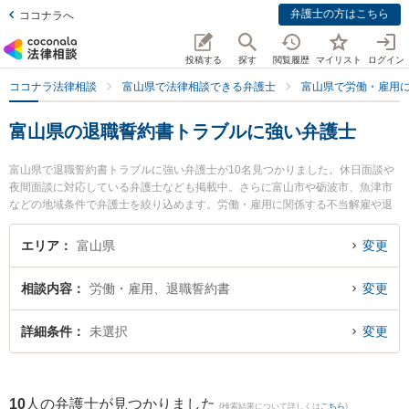
弁護士の方はこちら
ココナラへ
投稿する
探す
閲覧履歴
マイリスト
ログイン
ココナラ法律相談
富山県で法律相談できる弁護士
富山県で労働・雇用
富山県の退職誓約書トラブルに強い弁護士
富山県で退職誓約書トラブルに強い弁護士が10名見つかりました。休日面談や
夜間面談に対応している弁護士なども掲載中。さらに富山市や砺波市、魚津市
などの地域条件で弁護士を絞り込めます。労働・雇用に関係する不当解雇や退
職勧奨、内定取消等の細かな分野での絞り込み検索もでき便利です。特に脇法
律事務所の脇 徹弁護士や木下法律事務所の吉田 洋弁護士、菊法律事務所の大橋
エリア
富山県
変更
弘輝弁護士のプロフィール情報や弁護士費用、強みなどが注目されています。
『富山県で土日や夜間に発生した退職誓約書トラブルのトラブルを今すぐに弁
相談内容
労働・雇用、退職誓約書
変更
護士に相談したい』『退職誓約書トラブルのトラブル解決の実績豊富な近くの
弁護士を検索したい』『初回相談無料で退職誓約書トラブルを法律相談できる
富山県内の弁護士に相談予約したい』などでお困りの相談者さんにおすすめで
詳細条件
未選択
変更
す。
10
人の弁護士が見つかりました
(検索結果について詳しくは
こちら
)