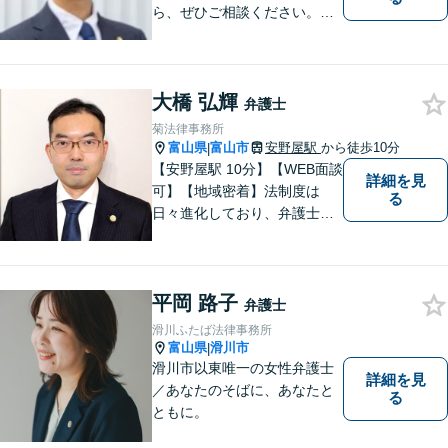
ら、ぜひご相談ください。離
婚・相続・刑事・労働・企業
法務など、幅広い分野に対応
しています。あなたのお悩み
大橋 弘輝
を解決するため、迅速かつ丁
弁護士
寧にサポートいたします。
菊法律事務所
【夜間対応可能】
富山県
富山市
安野屋駅
から徒歩10分
|
【安野屋駅 10分】【WEB面談
詳細を見
可】【地域密着】法制度は
る
日々進化しており、弁護士に
も柔軟かつ迅速な対応が求め
られる時代です。 電子化やAI
の活用が進む中でも、依頼者
平岡 路子
の声にしっかり耳を傾ける姿
弁護士
勢は変わりません。
滑川ふたば法律事務所
富山県
滑川市
|
滑川市以東唯一の女性弁護士
詳細を見
／あなたのそばに、あなたと
る
ともに。