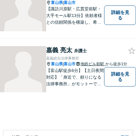
分】
富山県
富山市
|
【諏訪川原駅・広貫堂前駅・
詳細を見
大手モール駅13分】依頼者様
る
との信頼関係を構築し、希望
を尊重した解決になるよう尽
力してまいります。ちょっと
したことでも、ぜひお気軽に
ご相談ください。平日夜間相
嘉義 亮太
弁護士
談OK！【複数弁護士在籍】
嘉義総合法律事務所
富山県
富山市
地鉄ビル前駅
から徒歩1分
|
【富山駅徒歩6分】【土日夜間
詳細を見
対応】「身近で、頼りになる
る
法律事務所」がモットーで
す。交通事故・刑事事件・離
婚問題を中心に、幅広いお困
りごとに対応していおりま
す。お悩みになる前に、ご相
談ください。【24Hメール受
付】