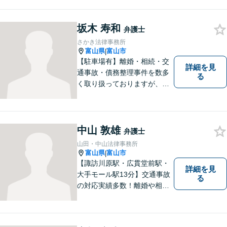
坂木 寿和
弁護士
さかき法律事務所
富山県
富山市
|
【駐車場有】離婚・相続・交
詳細を見
通事故・債務整理事件を数多
る
く取り扱っておりますが、そ
の他も様々な事件に対応して
おります。「相談してよかっ
た」「少しほっとしました」
というお声をいただけるよう
中山 敦雄
弁護士
に、誠実・丁寧を心がけ事件
山田・中山法律事務所
に取り組んでいきたいと考え
富山県
富山市
|
ています。
【諏訪川原駅・広貫堂前駅・
詳細を見
大手モール駅13分】交通事故
る
の対応実績多数！離婚や相続
のご相談もしやすいアットホ
ームな雰囲気。一人で悩みを
抱える前に、私と一緒に最善