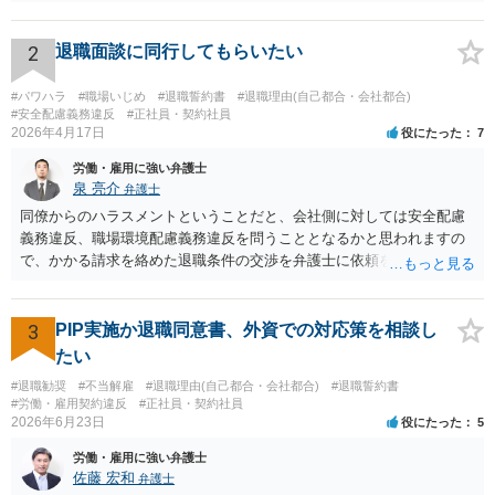
士）に相談してみることをお勧めします。「日本労働弁護団」に加入
している弁護士であればなお安心です。
2
退職面談に同行してもらいたい
#パワハラ
#職場いじめ
#退職誓約書
#退職理由(自己都合・会社都合)
#安全配慮義務違反
#正社員・契約社員
2026年4月17日
役にたった
7
労働・雇用に強い弁護士
泉 亮介
弁護士
同僚からのハラスメントということだと、会社側に対しては安全配慮
義務違反、職場環境配慮義務違反を問うこととなるかと思われますの
で、かかる請求を絡めた退職条件の交渉を弁護士に依頼をされた方が
良いかと思われます。 その場合、ご自身が会社側と話をする必要はな
くなり全て弁護士が窓口となるため精神的な負担も軽くなるでしょ
う。
3
PIP実施か退職同意書、外資での対応策を相談し
たい
#退職勧奨
#不当解雇
#退職理由(自己都合・会社都合)
#退職誓約書
#労働・雇用契約違反
#正社員・契約社員
2026年6月23日
役にたった
5
労働・雇用に強い弁護士
佐藤 宏和
弁護士