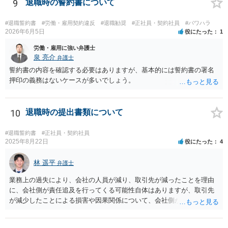
「やむをえない事由」が必要です。なければ損害賠償の対象となりえ
9
退職時の誓約書について
ます。ただ、実際は即時退職も不可能ではないです（同じく、もめる
ので避けたいところですが・・・）。 ３ 職場のパワーハラスメント
#退職誓約書
#労働・雇用契約違反
#退職勧奨
#正社員・契約社員
#パワハラ
とは、同じ職場で働く者に対し、職務上の地位や人間関係などの職場
2026年6月5日
役にたった
1
内の優位性を背景に、業務の適正な範囲を超えて、精神的・身体的苦
労働・雇用に強い弁護士
痛を与える又は職場環境を悪化させる行為をいいます。本件の言動
泉 亮介
弁護士
が、これらに該当するかどうか、証拠に基づいて、子細な分析と慎重
誓約書の内容を確認する必要はありますが、基本的には誓約書の署名
な対応が必要です。客観的証拠が不可欠です。 ４ 退職後の競業避止
押印の義務はないケースが多いでしょう。
義務については、合意についてすべての効力が発生するわけではない
です。例えば、既存顧客か否かを問わず、一律に期限の定めも、何ら
の代償措置もなく、営業活動をすることを禁止する場合、不当に営業
10
退職時の提出書類について
の自由及び顧客の選択の自由を奪うものであるから、全てを有効と解
することは公序良俗に反して許されないとされます。本相談は、ネッ
トでのやりとりだけでは、正確な回答が難しい案件です。本件は、法
#退職誓約書
#正社員・契約社員
2025年8月22日
役にたった
4
的に正確に分析すべき事案です。素人判断は大いに危険です。 法的責
任をきちんと追及されたい場合には、労働法にかなり詳しく、上記に
林 遥平
関係した法理等にも通じた弁護士等に相談し、法的に正確に分析して
弁護士
もらい、今後の対応を検討するべきです。弁護士への直接相談が良い
業務上の過失により、会社の人員が減り、取引先が減ったことを理由
と思います。なぜならば、法的にきちんと解明するために、良い知恵
に、会社側が責任追及を行ってくる可能性自体はありますが、取引先
を得るには必要だからです。良い解決になりますよう祈念しておりま
が減少したことによる損害や因果関係について、会社側が立証する義
す。納得のいかないことは徹底的に解明しましょう！ 頑張って下さ
務を負います。そのため、損害賠償が認められるハードルは一定程度
い！！
高いです。 誓約書に、「何かあれば損害賠償をします」という文言が