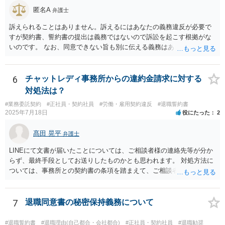
かというと、過去のパフォーマンスに関連する資料を労働事件に通じ
労務提供に付随する便宜と評価されるように思います。
匿名A
た弁護士に大急ぎで評価してもらい、仮に労働審判に持ち込んだ場合
弁護士
にパッケージがどの程度になるかを見積もってもらうことです。 十分
訴えられることはありません。訴えるにはあなたの義務違反が必要で
な資料を提供すれば、①過去のパフォーマンスがかなり悪いので４か
すが契約書、誓約書の提出は義務ではないので訴訟を起こす根拠がな
月なら十分、②過去のパフォーマンスに目立った落ち度はないので４
いのです。 なお、同意できない旨も別に伝える義務はありません（伝
か月は少なすぎる、③過去のパフォーマンスはそれなりに落ち度があ
えてもいいですが）。無視して期日に未払賃金が振り込まれなかった
るが、解雇が妥当と言うレベルとは言えないから、交渉次第で若干の
ら労基に相談すれば十分と思います。 電話に出ると話の流れで上手く
増額余地がある、の３つのどれに当たるかは判断可能かと思います。
提出する方向に話をもっていかれるかもしれないので電話も出ないこ
6
チャットレディ事務所からの違約金請求に対する
①ならパッケージ受諾、②ならしっかり交渉、③なら微妙な判断、と
とを勧めます。
対処法は？
いうところでしょう。
#業務委託契約
#正社員・契約社員
#労働・雇用契約違反
#退職誓約書
2025年7月18日
役にたった
2
髙田 晃平
弁護士
LINEにて文書が届いたことについては、ご相談者様の連絡先等が分か
らず、最終手段としてお送りしたものかとも思われます。 対処方法に
ついては、事務所との契約書の条項を踏まえて、ご相談者様個人で交
渉を行うことが考えられますが、相手方に弁護士がついているとなり
ますと、本人での交渉は難儀する可能性があるかと考えられます。 解
決につながるかというところですが、例えば、民事調停で話合いを行
7
退職同意書の秘密保持義務について
い、調停委員を通じて相手方を説得してもらうという方法も考えられ
ます。
#退職誓約書
#退職理由(自己都合・会社都合)
#正社員・契約社員
#退職勧奨