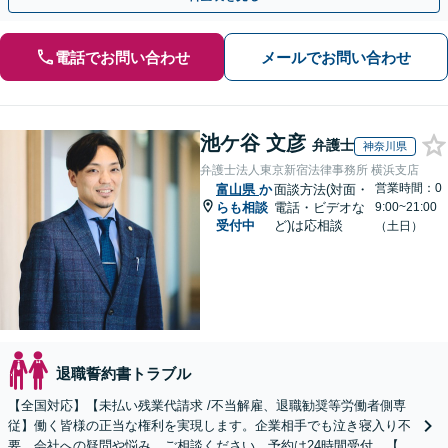
電話でお問い合わせ
メールでお問い合わせ
池ケ谷 文彦
弁護士
神奈川県
弁護士法人東京新宿法律事務所 横浜支店
営業時間：0
富山県
か
面談方法(対面・
らも相談
電話・ビデオな
9:00~21:00
受付中
ど)は応相談
（土日）
退職誓約書トラブル
【全国対応】【未払い残業代請求 /不当解雇、退職勧奨等労働者側専
従】働く皆様の正当な権利を実現します。企業相手でも泣き寝入り不
要。会社への疑問や悩み、ご相談ください。予約は24時間受付。【初