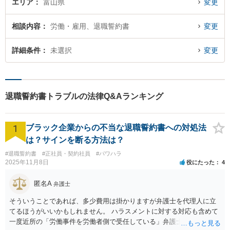
エリア
富山県
変更
相談内容
労働・雇用、退職誓約書
変更
詳細条件
未選択
変更
退職誓約書トラブルの法律Q&Aランキング
1
ブラック企業からの不当な退職誓約書への対処法
は？サインを断る方法は？
#退職誓約書
#正社員・契約社員
#パワハラ
2025年11月8日
役にたった
4
匿名A
弁護士
そういうことであれば、多少費用は掛かりますが弁護士を代理人に立
てるほうがいいかもしれません。 ハラスメントに対する対応も含めて
一度近所の「労働事件を労働者側で受任している」弁護士（労働弁護