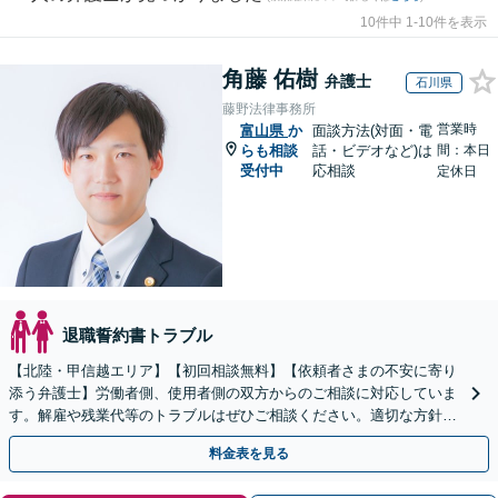
10件中 1-10件を表示
角藤 佑樹
弁護士
石川県
藤野法律事務所
営業時
富山県
か
面談方法(対面・電
らも相談
話・ビデオなど)は
間：本日
受付中
応相談
定休日
退職誓約書トラブル
【北陸・甲信越エリア】【初回相談無料】【依頼者さまの不安に寄り
添う弁護士】労働者側、使用者側の双方からのご相談に対応していま
す。解雇や残業代等のトラブルはぜひご相談ください。適切な方針を
ご提示し、納得できる解決を目指します。
料金表を見る