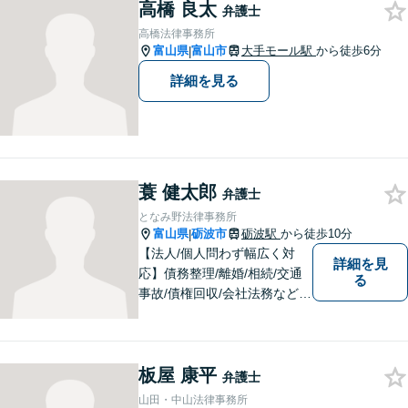
策がないか考えてみません
高橋 良太
弁護士
か？【複数弁護士在籍】
高橋法律事務所
富山県
富山市
大手モール駅
から徒歩6分
|
詳細を見る
蓑 健太郎
弁護士
となみ野法律事務所
富山県
砺波市
砺波駅
から徒歩10分
|
【法人/個人問わず幅広く対
詳細を見
応】債務整理/離婚/相続/交通
る
事故/債権回収/会社法務など幅
広い知識を活かしご対応しま
す。気軽に相談していただけ
る法律事務所を目指しており
板屋 康平
ますので、ぜひ一度ご相談く
弁護士
ださい。【JR「砺波駅」10
山田・中山法律事務所