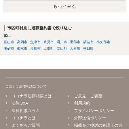
あると、賠償責任についての会社側の立証のハードルは下がるので、
もっとみる
署名すべきではないということになります。
市区町村別に退職誓約書で絞り込む
富山
富山市
高岡市
魚津市
氷見市
滑川市
黒部市
砺波市
小矢部市
南砺市
射水市
舟橋村
上市町
立山町
入善町
朝日町
ココナラ法律相談について
ココナラ法律相談とは
ご意見・ご要望
法律Q&A
利用規約
法律相談コラム
プライバシーポリシー
ココナラとは
外部送信ポリシー
よくあるご質問
掲載をご検討の弁護士の方