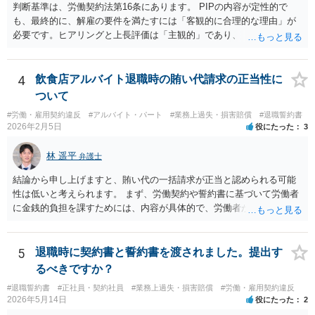
判断基準は、労働契約法第16条にあります。 PIPの内容が定性的で
も、最終的に、解雇の要件を満たすには「客観的に合理的な理由」が
必要です。ヒアリングと上長評価は「主観的」であり、「客観的に合
理的」とは言い難いため、解雇の要件を満たす証拠として会社側に有
利に使うのは難しいです。ですから、これを達成しなければ退職す
る、賃金減額を受け入れる、などの条件が自動的に発動されるもので
4
飲食店アルバイト退職時の賄い代請求の正当性に
ない限り、PIPの定性評価が即解雇につながる可能性は高くなく、今回
ついて
のPIP自体をさほど恐れる必要はないと思います。 外資系企業は、PIP
#労働・雇用契約違反
#アルバイト・パート
#業務上過失・損害賠償
#退職誓約書
をやれば退職させられると考えているケースが多いですが、PIPをやっ
2026年2月5日
役にたった
3
ても、やらなくても、結局は労働契約法第16条の要件を満たさない限
り解雇はできないので、PIPは説得材料に用いられるにすぎず、結局は
林 遥平
弁護士
パッケージの額と労働者の退職意思で決まるのです。IBM事件、ブル
ームバーグ事件など、有名な外資系企業での解雇事件の裁判例で、PIP
結論から申し上げますと、賄い代の一括請求が正当と認められる可能
後の解雇が無効とされた例は珍しくありません。 他方、期限までにパ
性は低いと考えられます。 まず、労働契約や誓約書に基づいて労働者
ッケージを受け入れないと内容がダウンするというのは、会社側が一
に金銭的負担を課すためには、内容が具体的で、労働者が事前に十分
般的に使うロジックです。そうしないと労働者側がいつまでも受諾を
理解・同意していることが必要です。 しかし、ご相談の内容を見る限
延期しかねないからです。しかし、会社側はパッケージの金額を下げ
り、賄い1回あたりの金額が事前に明示されておらず、「現物支給品」
れば労働者が退職を拒む方向に働き、雇用継続しなければいけなくな
の具体的内容や返還方法について説明がなく、給与明細にも賄い代や
5
退職時に契約書と誓約書を渡されました。提出す
るので、ダウンするというロジックを本音ではなく駆け引きで使用し
現物支給としての記載がないといった点があり、どのような義務が生
るべきですか？
ている可能性が高いです。４か月というのは、一般的な初回提示とし
じるのかが不明確です。このような条項を根拠に、退職時にまとめて
ては低すぎず、高すぎずという水準ですので、本音ではこれで最終決
#退職誓約書
#正社員・契約社員
#業務上過失・損害賠償
#労働・雇用契約違反
賄い代を請求することは、契約として有効とは言い難いと思います。
2026年5月14日
役にたった
2
着したいと考えている可能性が高いと思います。 ではどうすればいい
また、賄いが日常的に提供されていた場合、それは福利厚生の一環や