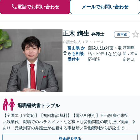
電話でお問い合わせ
メールでお問い合わせ
正木 絢生
弁護士
東京都
弁護士法人ユア・エース
営業時
富山県
か
面談方法(対面・電
らも相談
話・ビデオなど)は
間：本日
受付中
応相談
定休日
退職誓約書トラブル
【全国エリア対応】【初回相談無料】【電話相談可】不当解雇や未払
い残業代、職場でのハラスメントなど様々な労働問題の取り扱い実績
あり「元裁判官の弁護士が在籍する事務所／労働審判から訴訟まで、
裁判官経験を活かした最適な戦略を立案」
料金表を見る