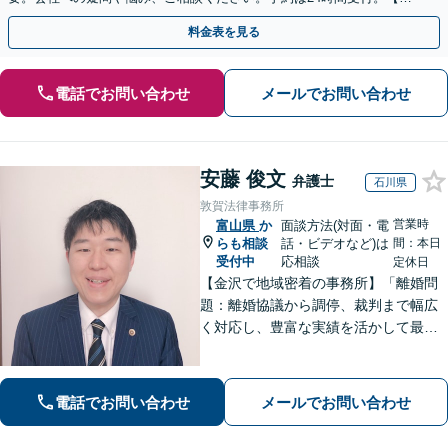
回面談無料】【夜間・休日対応可】
料金表を見る
電話でお問い合わせ
メールでお問い合わせ
安藤 俊文
弁護士
石川県
敦賀法律事務所
営業時
富山県
か
面談方法(対面・電
らも相談
話・ビデオなど)は
間：本日
受付中
応相談
定休日
【金沢で地域密着の事務所】「離婚問
題：離婚協議から調停、裁判まで幅広
く対応し、豊富な実績を活かして最適
な解決策をご提案いたします」「交通
事故：24時間受付可／弁護士が介入す
ることで賠償金の大幅な増額が実現で
電話でお問い合わせ
メールでお問い合わせ
きるケースあり」【休日・夜間相談
可】