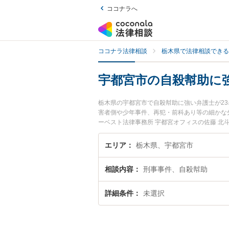
ココナラへ
ココナラ法律相談
栃木県で法律相談できる
宇都宮市の自殺幇助に
栃木県の宇都宮市で自殺幇助に強い弁護士が2
害者側や少年事件、再犯・前科あり等の細かな
ーベスト法律事務所 宇都宮オフィスの佐藤 
を今すぐに弁護士に相談したい』『自殺幇助の
したい』などでお困りの相談者さんにおすすめ
エリア
栃木県、宇都宮市
相談内容
刑事事件、自殺幇助
詳細条件
未選択