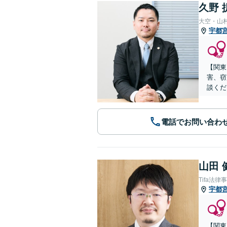
久野 
大空・山
宇都
【関東
害、窃
談くだ
電話でお問い合わ
山田 
Tifa法律
宇都
【関東