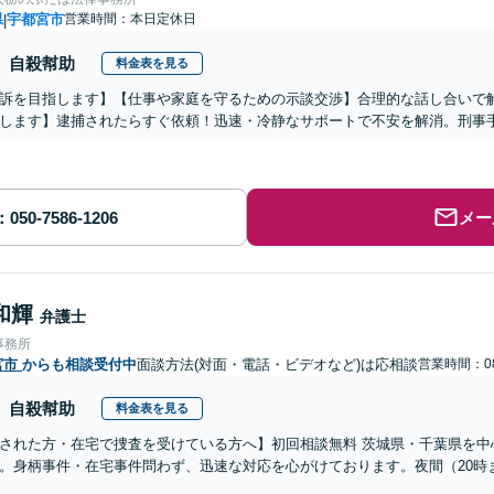
県
宇都宮市
営業時間：本日定休日
|
自殺幇助
料金表を見る
訴を目指します】【仕事や家庭を守るための示談交渉】合理的な話し合いで
します】逮捕されたらすぐ依頼！迅速・冷静なサポートで不安を解消。刑事
メー
和輝
弁護士
事務所
宮市
からも相談受付中
面談方法(対面・電話・ビデオなど)は応相談
営業時間：08
自殺幇助
料金表を見る
された方・在宅で捜査を受けている方へ】初回相談無料 茨城県・千葉県を中
。身柄事件・在宅事件問わず、迅速な対応を心がけております。夜間（20時