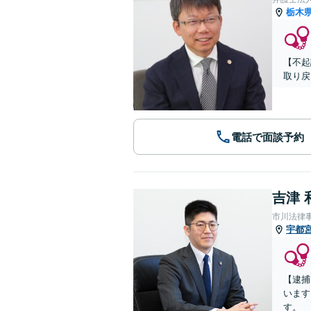
栃木
【不起
取り戻
電話で面談予約
吉津 
市川法律
宇都
【逮捕
います
す。