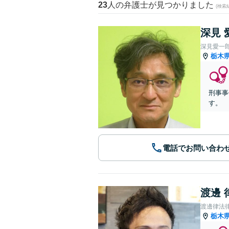
23
人の弁護士が見つかりました
(検索
深見 
深見愛一
栃木
刑事事
す。
電話でお問い合わ
渡邊 
渡邊律法
栃木