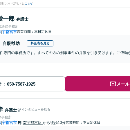
結果について詳しくは
こちら
)
愛一郎
弁護士
郎法律事務所
県
宇都宮市
営業時間：本日定休日
|
自殺幇助
料金表を見る
件専門の事務所です。すべての方の刑事事件の弁護を引き受けます。ご依頼か
せ
メール
律
弁護士
インタビューを見る
律事務所
県
宇都宮市
南宇都宮駅
から徒歩10分
営業時間：本日定休日
|