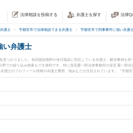
法律相談を投稿する
弁護士を探す
法律Q
弁護士
宇都宮市で法律相談できる弁護士
宇都宮市で刑事事件に強い弁護
強い弁護士
3名見つかりました。初回面談無料や休日面談に対応している弁護士、解決事例を持
分野での絞り込み検索もでき便利です。特に深見愛一郎法律事務所の深見 愛一郎弁
北斗弁護士のプロフィール情報や弁護士費用、強みなどが注目されています。『宇都
トラブル解決の実績豊富な近くの弁護士を検索したい』『初回相談無料で自殺幇助
です。