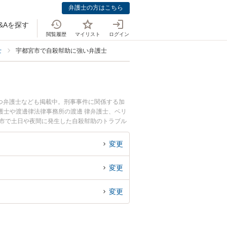
弁護士の方はこちら
&Aを探す
閲覧履歴
マイリスト
ログイン
士
宇都宮市で自殺幇助に強い弁護士
つ弁護士なども掲載中。刑事事件に関係する加
護士や渡邊律法律事務所の渡邊 律弁護士、ベリ
宮市で土日や夜間に発生した自殺幇助のトラブル
を法律相談できる宇都宮市内の弁護士に相談予約
変更
変更
変更