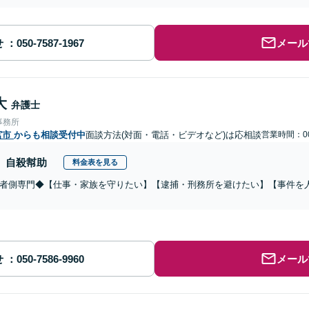
せ
メール
大
弁護士
事務所
宮市
からも相談受付中
面談方法(対面・電話・ビデオなど)は応相談
営業時間：00
自殺幇助
料金表を見る
者側専門◆【仕事・家族を守りたい】【逮捕・刑務所を避けたい】【事件を
せ
メール