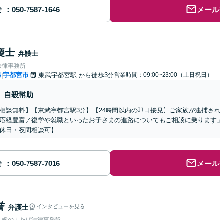
せ
メール
慶士
弁護士
法律事務所
県
宇都宮市
東武宇都宮駅
から徒歩3分
営業時間：09:00~23:00（土日祝日）
|
自殺幇助
相談無料】【東武宇都宮駅3分】【24時間以内の即日接見】ご家族が逮捕さ
応経豊富／復学や就職といったお子さまの進路についてもご相談に乗ります
休日・夜間相談可】
せ
メール
誉
弁護士
インタビューを見る
人栃のふたば法律事務所