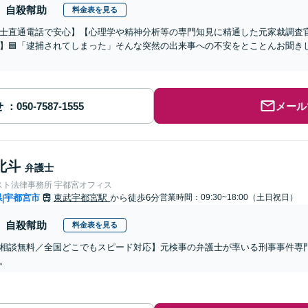
自殺幇助
料金表を見る
士直通電話で安心】【心理学や精神分析等の専門知見に精通した元家裁調査官】
】🟦「逮捕されてしまった」そんな突然の出来事への不安をとことんお聞き
せ
メール
北斗
弁護士
スト法律事務所 宇都宮オフィス
県
宇都宮市
東武宇都宮駅
から徒歩6分
営業時間：09:30~18:00（土日祝日）
|
自殺幇助
料金表を見る
相談無料／全国どこでもスピード対応】元検事の弁護士が率いる刑事事件専
。