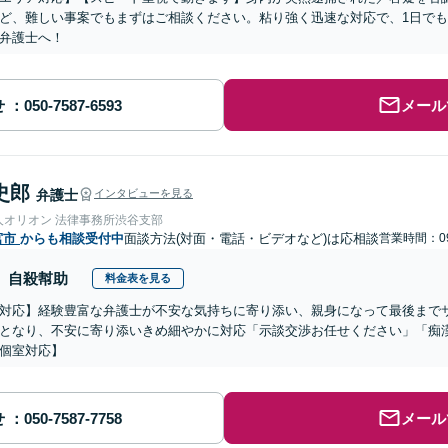
ど、難しい事案でもまずはご相談ください。粘り強く迅速な対応で、1日で
弁護士へ！
せ
メール
史郎
弁護士
インタビューを見る
人オリオン 法律事務所渋谷支部
宮市
からも相談受付中
面談方法(対面・電話・ビデオなど)は応相談
営業時間：09
自殺幇助
料金表を見る
対応】経験豊富な弁護士が不安な気持ちに寄り添い、親身になって最後まで
となり、不安に寄り添いきめ細やかに対応「示談交渉お任せください」「痴
個室対応】
せ
メール