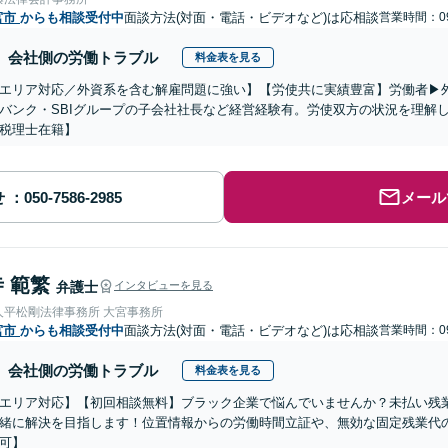
宮市
からも相談受付中
面談方法(対面・電話・ビデオなど)は応相談
営業時間：09
会社側の労働トラブル
料金表を見る
エリア対応／外資系を含む解雇問題に強い】【労使共に実績豊富】労働者▶︎
バンク・SBIグループの子会社社長など経営経験有。労使双方の状況を理解
税理士在籍】
せ
メール
 範繁
弁護士
インタビューを見る
人平松剛法律事務所 大宮事務所
宮市
からも相談受付中
面談方法(対面・電話・ビデオなど)は応相談
営業時間：09
会社側の労働トラブル
料金表を見る
エリア対応】【初回相談無料】ブラック企業で悩んでいませんか？未払い残
緒に解決を目指します！位置情報からの労働時間立証や、無効な固定残業代
可】