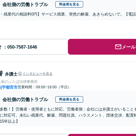
会社側の労働トラブル
料金表を見る
・残業代の相談料0円】サービス残業、突然の解雇、あきらめないで。【電
せ
メール
誉
弁護士
インタビューを見る
人栃のふたば法律事務所
県
宇都宮市
営業時間：09:00~18:00（平日）
|
会社側の労働トラブル
料金表を見る
多数！】労働者・使用者ともに対応。労働者側：会社には弁護士がいること
に対応可。未払い残業代、解雇、問題社員、ハラスメント、団体交渉、配置
15年以上】