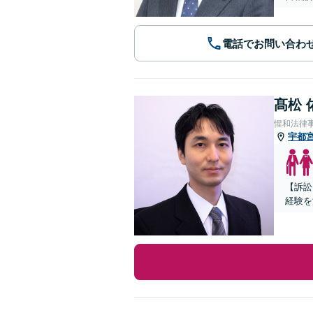
電話でお問い合わ
髙松 
惺和法律
宇都
【訴訟
経験を