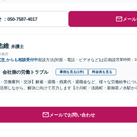
せ
メール
佑維
弁護士
事務所
宮市
からも相談受付中
面談方法(対面・電話・ビデオなど)は応相談
営業時間：10
会社側の労働トラブル
事例を見る(1件)
料金表を見る
・労働審判・交渉】解雇・退職・残業代・退職金など、様々な労働紛争につ
活用しながら、解決に向けて尽力します【小川町・淡路町・新御茶ノ水駅か
メールでお問い合わせ