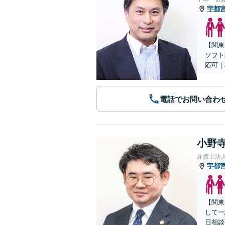
宇都
【関東
ソフト
応可｜
電話でお問い合わ
小野寺
弁護士法
宇都
【関東
して一
日相談