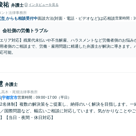
俊祐
弁護士
インタビューを見る
ロント法律事務所
宮市
からも相談受付中
面談方法(対面・電話・ビデオなど)は応相談
営業時間：10
会社側の労働トラブル
エリア対応】残業代未払いや不当解雇、ハラスメントなど労働者側のお悩み
用者側のご相談まで、労働・雇用問題に精通した弁護士が解決に導きます。
応可能。
慧
弁護士
人高木・尾畑法律事務所
県
宇都宮市
営業時間：09:00~17:00（平日）
|
2名体制】複数の解決策をご提案し、納得のいく解決を目指します。一
／国際問題など、幅広いご相談に対応しています。気がかりなことやご
】【当日・夜間・休日対応】