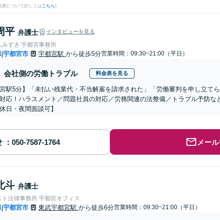
結果について詳しくは
こちら
)
周平
弁護士
インタビューを見る
人みずき 宇都宮事務所
県
宇都宮市
宇都宮駅
から徒歩5分
営業時間：09:30~21:00（平日）
|
会社側の労働トラブル
料金表を見る
宮駅5分】「未払い残業代・不当解雇を請求された」「労働審判を申し立て
対応！ハラスメント／問題社員の対応／労務関連の法整備／トラブル予防な
休日・夜間面談可】
せ
メール
北斗
弁護士
スト法律事務所 宇都宮オフィス
県
宇都宮市
東武宇都宮駅
から徒歩6分
営業時間：09:30~21:00（平日）
|