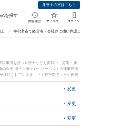
弁護士の方はこちら
&Aを探す
閲覧履歴
マイリスト
ログイン
護士
宇都宮市で経営者・会社側に強い弁護士
解決事例を持つ弁護士なども掲載中。労働・雇
所の金子 周平弁護士やベリーベスト法律事務所
どが注目されています。『宇都宮市で土日や夜間
な近くの弁護士を検索したい』『初回相談無料で
変更
変更
変更