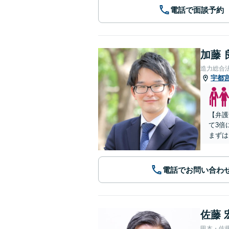
電話で面談予約
加藤 
造力総合
宇都
【弁護
て3倍
まずは
電話でお問い合わ
佐藤 
甲本・佐