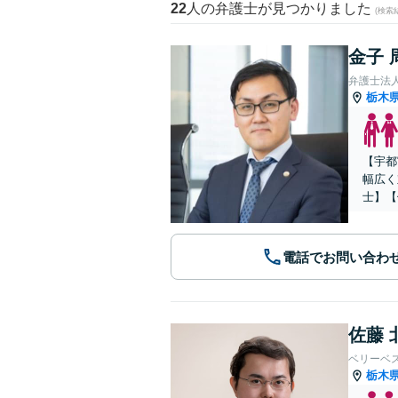
22
人の弁護士が見つかりました
(検索
金子 
弁護士法
栃木
【宇都
幅広く
士】【
電話でお問い合わ
佐藤 
ベリーベ
栃木