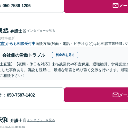
メー
良丞
弁護士
インタビューを見る
法律事務所
宮市
からも相談受付中
面談方法(対面・電話・ビデオなど)は応相談
営業時間：09
会社側の労働トラブル
料金表を見る
士直通】【夜間・休日も対応】未払残業代や不当解雇、退職勧奨、労災認定
にした事例あり。訴訟も視野に、最適な助言と粘り強く交渉を行います。退
ご相談下さい！
せ
メー
宏和
弁護士
インタビューを見る
藤法律会計事務所