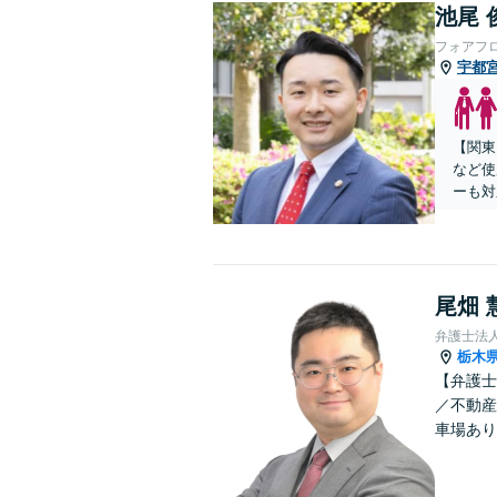
池尾 
フォアフ
宇都
【関東
など使
ーも対
尾畑 
弁護士法
栃木
【弁護士
／不動産
車場あり