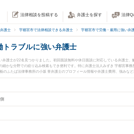
法律相談を投稿する
弁護士を探す
法律Q
弁護士
宇都宮市で法律相談できる弁護士
宇都宮市で労働・雇用に強い弁
働トラブルに強い弁護士
い弁護士が22名見つかりました。初回面談無料や休日面談に対応している弁護士、
の細かな分野での絞り込み検索もでき便利です。特に弁護士法人みずき 宇都宮事務
人栃のふたば法律事務所の小坂 誉弁護士のプロフィール情報や弁護士費用、強みな
今すぐに弁護士に相談したい』『会社側の労働トラブルのトラブル解決の実績豊富
市内の弁護士に相談予約したい』などでお困りの相談者さんにおすすめです。
側