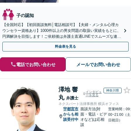
子の認知
【全国対応】【初回面談無料│電話相談可】【夫婦・メンタル心理カ
ウンセラー資格あり】1000件以上の男女問題の取扱い実績をもとに、
円満解決を目指します！ご依頼後は弁護士直通LINEでスムーズな連絡
も可能。セカンドオピニオンのご相談も承ります
料金表を見る
電話でお問い合わせ
メールでお問い合わせ
澤地 響
神奈川県
インタビュ
ーを見る
丸
弁護士
ネクスパート法律事務所 横浜オフィス
宇都宮市
面談方法(対
営業時間：09:
からも相
面・電話・ビデ
00~21:00（土
談受付中
オなど)は応相
日祝日）
談