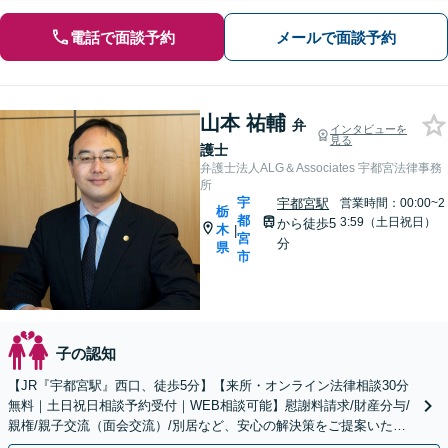
電話で面談予約
メールで面談予約
山本 祐輔
弁
インタビューを
見る
護士
弁護士法人ALG＆Associates 宇都宮法律事務
所
宇
宇都宮駅
営業時間：00:00~2
栃
都
3:59（土日祝日）
から徒歩5
木
|
宮
分
県
市
子の認知
【JR『宇都宮駅』西口、徒歩5分】【来所・オンライン法律相談30分
無料｜土日祝日相談予約受付｜WEB相談可能】慰謝料請求/財産分与/
親権/親子交流（面会交流）/別居など、安心の解決策をご提案いたし
ます