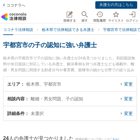
弁護士の方はこちら
ココナラへ
投稿する
探す
閲覧履歴
マイリスト
ログイン
ココナラ法律相談
栃木県で法律相談できる弁護士
宇都宮市で法律相談
宇都宮市の子の認知に強い弁護士
栃木県の宇都宮市で子の認知に強い弁護士が24名見つかりました。初回面談無
料や休日面談に対応している弁護士、解決事例を持つ弁護士なども掲載中。離
婚・男女問題に関係する財産分与や養育費、親権等の細かな分野での絞り込み
検索もでき便利です。特に深見愛一郎法律事務所の深見 愛一郎弁護士や弁護士
法人栃のふたば法律事務所の小坂 誉弁護士、弁護士法人ALG＆Associates 宇都
エリア
栃木県、宇都宮市
変更
宮法律事務所の山本 祐輔弁護士のプロフィール情報や弁護士費用、強みなどが
注目されています。『宇都宮市で土日や夜間に発生した子の認知のトラブルを
相談内容
離婚・男女問題、子の認知
変更
今すぐに弁護士に相談したい』『子の認知のトラブル解決の実績豊富な近くの
弁護士を検索したい』『初回相談無料で子の認知を法律相談できる宇都宮市内
の弁護士に相談予約したい』などでお困りの相談者さんにおすすめです。
詳細条件
未選択
変更
24
人の弁護士が見つかりました
(検索結果について詳しくは
こちら
)