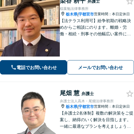
染谷 耕平
弁護士
稲葉勉法律事務所
栃木県
宇都宮市
営業時間：本日定休日
|
【法テラス利用可】紛争初期の戦略決
めからご相談にのります。離婚・労
働・相続・刑事その他幅広い案件につ
いて、ご相談から交渉・調停・裁判ま
で、どの段階でも適切なサポートが可
能です。
電話でお問い合わせ
メールでお問い合わせ
尾畑 慧
弁護士
弁護士法人高木・尾畑法律事務所
栃木県
宇都宮市
営業時間：本日定休日
|
【弁護士2名体制】複数の解決策をご提
案し、納得のいく解決を目指します。
一緒に最適なプランを考えましょう。
相続／不動産／国際問題など、幅広い