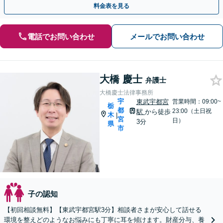
料金表を見る
電話でお問い合わせ
メールでお問い合わせ
大橋 慶士
弁護士
大橋慶士法律事務所
宇
東武宇都宮
営業時間：09:00~
栃
都
23:00（土日祝
駅
から徒歩
木
|
宮
日）
3分
県
市
子の認知
【初回相談無料】【東武宇都宮駅3分】相談者さまが安心して話せる
環境を整えどのようなお悩みにも丁寧に耳を傾けます。財産分与、養