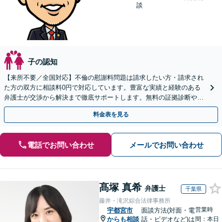
談
子の認知
【来所不要／全国対応】不倫の慰謝料問題は請求したい方・請求され
た方の双方に相談料0円で対応しています。豊富な実績と経験のある
弁護士が交渉から解決まで徹底サポートします。無料の証拠診断や着
手金の返還保証もありますので安心してご相談ください。
料金表を見る
電話でお問い合わせ
メールでお問い合わせ
髙塚 真希
弁護士
千葉県
藤井・滝沢綜合法律事務所
営業時
宇都宮市
面談方法(対面・電
からも相談
話・ビデオなど)は
間：本日