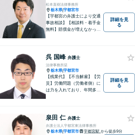
護士でありたいと思っていま
松本直樹法律事務所
す。
栃木県
宇都宮市
|
【宇都宮の弁護士により交通
詳細を見
事故相談】【相談料・着手金
る
無料】賠償金が増えなかった
場合，報酬はいただきませ
ん。交通事故の被害にあわれ
た方々のお力になりたいとい
う強い思いから，交通事故問
呉 国峰
弁護士
題に積極的に取り組んでいま
法律事務所栞
す。お気軽にお問い合わせく
栃木県
宇都宮市
|
ださい。
【残業代】【不当解雇】【労
詳細を見
災】労働問題（労働者側）に
る
は力を入れており、年間多数
の相談・受任実績がありま
す。また、所属弁護士全員が
日本労働弁護団（労働者側の
弁護士団体）に所属していま
泉田 仁
弁護士
す。
弁護士法人宇都宮東法律事務所
栃木県
宇都宮市
宇都宮駅
から徒歩9分
|