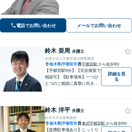
ご相談に対応しています。気がかりな
ことやご要望など、気兼ねなくお話く
ださい【駐車場あり】【当日・夜間・
休日対応】
電話でお問い合わせ
メールでお問い合わせ
鈴木 亜周
弁護士
弁護士法人宇都宮東法律事務所
栃木県
宇都宮市
宇都宮駅
から徒歩9分
|
【宇都宮駅9分】【完全個室で
詳細を見
相談可】【駐車場有】一つひ
る
とつのご相談に真摯に向き合
い、明るく実直な姿勢で、不
安や疑問にしっかり寄り添い
ます。 どんな小さなお悩みで
鈴木 洋平
も構いません。 まずはお気軽
弁護士
にご相談ください。
鈴木洋平法律事務所
栃木県
宇都宮市
東武宇都宮駅
から徒歩9分
|
【提携駐車場あり】じっくり