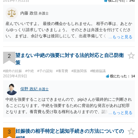
2019年7月22日
役にたった
242
内藤 政信
弁護士
産んでいいですよ。 最後の機会かもしれません。 相手の事は、あとか
らゆっくり請求していきましょう。 そのときは弁護士を付けてくださ
い。 まずは、余計な事は後回しにして、出産準備してください。
2
望まない中絶の強要に対する法的対応と自己防衛
策
#婚外の妊娠
#中絶
#子の認知
#養育費
#親族関係
#離婚協議
2023年4月9日
役にたった
14
俣野 政紀
弁護士
中絶を強要することはできませんので、pipiさんが最終的にご判断され
ることになります。中絶を強要するために脅迫的な発言があれば犯罪
となります。養育費も受け取る権利もありますので、認知等につきお
相手がきちんと対応しないのであれば弁護士にご相談されることをお
勧めします。
3
妊娠後の相手特定と認知手続きの方法についての