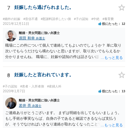
7
妊娠したら逃げられました。
#婚外の妊娠
#音信不通
#慰謝料請求したい側
#子の認知
#中絶
#養育費
2021年12月11日
役にたった
12
離婚・男女問題に強い弁護士
原田 和幸
弁護士
職場にこの件について個人で連絡してもよいのでしょうか？ 単に取り
次いでもらうだけなら構わないと思いますが、取り次いでもらえるか
分かりませんね。 職場に、妊娠や認知の件は話さないほうがよいと思
います。 それとも弁護士を通すべきなのでしょうか？ 相談者で対応が
難しいと思われれば、弁護士に入ってもらうことも検討されてくださ
い。 一度、お近くの弁護士に相談されてみてもよいと思います。
8
妊娠したと言われています。
#子の認知
#患者・入所者側
#産婦人科
2020年1月7日
役にたった
13
離婚・男女問題に強い弁護士
若井 亮
弁護士
ご連絡ありがとうございます。 まずは明細を出してもらいましょう。
もし手術が事実ならば、自身の子であると確認できるならば支払う
が、そうでなければいきなり連絡が取れなくなったことで不信感もあ