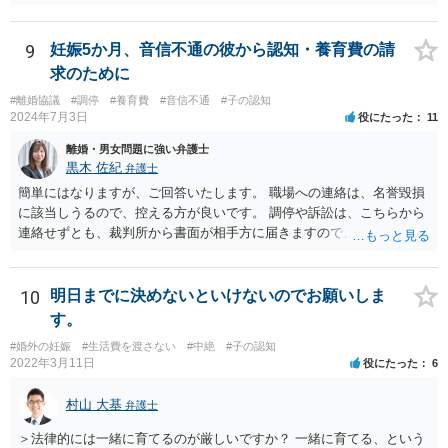
るし、自身の子であるか疑問に残る点もあるので、支払えないと回答
してはいかがでしょうか。 代理人となる場合ですが、事務所ごとにま
ちまちです。 弊所の場合、交渉をお受けするとなると20万円くらいが
9
妊娠5か月、音信不通の彼から認知・養育費の請
多いかと思います。
求のために
#離婚協議
#調停
#養育費
#音信不通
#子の認知
2024年7月3日
役にたった
11
離婚・男女問題に強い弁護士
黒木 佐紀
弁護士
簡単にはなりますが、ご回答いたします。 職場への連絡は、名誉毀損
に該当しうるので、控える方が良いです。 調停や訴訟は、こちらから
連絡せずとも、裁判所から書面が相手方に届きますので、連絡不要で
す。 ご要望は認知や養育費の請求でしょうか？ 任意に応じてもらえな
いのであれば、調停や訴訟をするしかないかと思います。
10
明日までに決めないといけないのでお願いしま
す。
#婚外の妊娠
#生活費を渡さない
#中絶
#子の認知
2022年3月11日
役にたった
6
村山 大基
弁護士
＞法律的には一緒に育てるのが厳しいですか？ 一緒に育てる、という