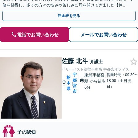
修を習得し、多くの方々の悩みや苦しみに耳を傾けてきました【休
日・夜間可｜相談30分無料でその後は5500円のみ】
料金表を見る
電話でお問い合わせ
メールでお問い合わせ
佐藤 北斗
弁護士
ベリーベスト法律事務所 宇都宮オフィス
宇
東武宇都宮
営業時間：09:30~
栃
都
18:00（土日祝
駅
から徒歩
木
|
宮
日）
6分
県
市
子の認知