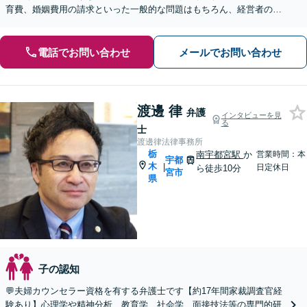
育費、婚姻費用の請求といった一般的な問題はもちろん、経営者の離
婚や熟年離婚など複雑な案件にも対応【休日・夜間相談可】
電話でお問い合わせ
メールでお問い合わせ
渡邊 律
弁護
インタビューを見
る
士
渡邊律法律事務所
栃
南宇都宮駅
か
営業時間：本
宇都
木
|
日定休日
ら徒歩10分
宮市
県
子の認知
💬夫婦カウンセラー資格を有する弁護士です【約17年間家裁調査官経
験あり】心理学や精神分析、教育学、社会学、面接技法等の専門的研