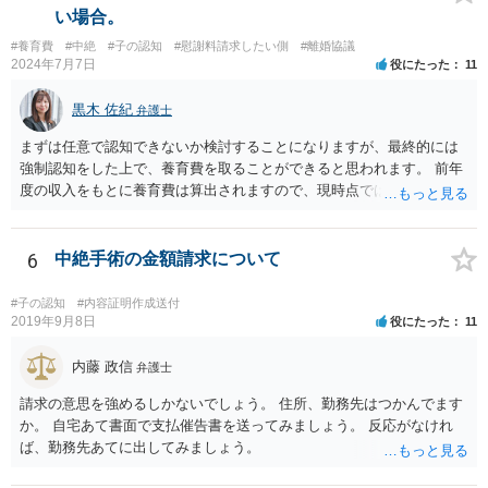
い場合。
#養育費
#中絶
#子の認知
#慰謝料請求したい側
#離婚協議
2024年7月7日
役にたった
11
黒木 佐紀
弁護士
まずは任意で認知できないか検討することになりますが、最終的には
強制認知をした上で、養育費を取ることができると思われます。 前年
度の収入をもとに養育費は算出されますので、現時点では少額しか取
れないとしても、相手が大学を卒業して就職したら、そこで再度、養
育費の増額調停を起こすこともできます。 仮に中絶する場合でも、相
手方が妊娠について話し合いをしっかりしてくれない場合には、慰謝
6
中絶手術の金額請求について
料請求などもできる可能性があります。 いずれにせよ、親御さんとの
関わりが不可欠となると思われますので、一度話し合った上で、法律
#子の認知
#内容証明作成送付
事務所へ早めのご相談をされたほうがよろしいかと思います。
2019年9月8日
役にたった
11
内藤 政信
弁護士
請求の意思を強めるしかないでしょう。 住所、勤務先はつかんでます
か。 自宅あて書面で支払催告書を送ってみましょう。 反応がなけれ
ば、勤務先あてに出してみましょう。