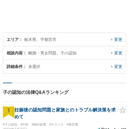
寧な対応を心がけておりま
す。 事務所HPもご覧くださ
い。 https://sagara-law-office.j
p/
エリア
栃木県、宇都宮市
変更
相談内容
離婚・男女問題、子の認知
変更
詳細条件
未選択
変更
子の認知の法律Q&Aランキング
1
妊娠後の認知問題と家族とのトラブル解決策を求
めて
#子の認知
#中絶
#婚約破棄
#モラハラ
#養育費