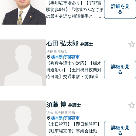
【専用駐車場あり】【宇都宮
詳細を見
駅徒歩9分】「地域のみなさま
る
の最も身近な相談相手として
頼れる存在でありたい。」が
モットーです。【初回面談無
料】【夜間／休日対応可】交
石田 弘太郎
通事故／遺産相続／借金問題
弁護士
／企業法務／離婚問題などさ
法律事務所栞
まざまな分野に力を入れてお
栃木県
宇都宮市
|
ります。
【複数弁護士で対応】【栃木
詳細を見
街道沿い】【土日祝日夜間対
る
応可能】交通事故・労働/雇用
問題・刑事事件に注力してい
ます。宇都宮市の弁護士で
す。是非一度ご相談くださ
い。
須藤 博
弁護士
須藤博法律事務所
栃木県
宇都宮市
|
【土日祝可】【即日相談可】
詳細を見
【駐車場完備】事業会社勤
る