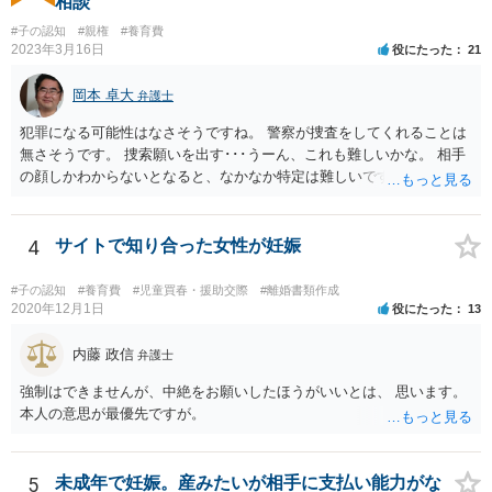
相談
#子の認知
#親権
#養育費
2023年3月16日
役にたった
21
岡本 卓大
弁護士
犯罪になる可能性はなさそうですね。 警察が捜査をしてくれることは
無さそうです。 捜索願いを出す･･･うーん、これも難しいかな。 相手
の顔しかわからないとなると、なかなか特定は難しいですね。 お役に
立てず、すみません。
4
サイトで知り合った女性が妊娠
#子の認知
#養育費
#児童買春・援助交際
#離婚書類作成
2020年12月1日
役にたった
13
内藤 政信
弁護士
強制はできませんが、中絶をお願いしたほうがいいとは、 思います。
本人の意思が最優先ですが。
5
未成年で妊娠。産みたいが相手に支払い能力がな