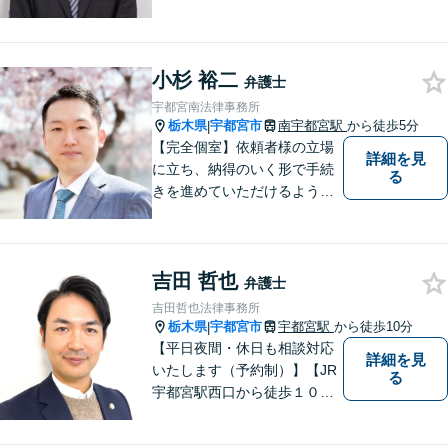
大切にしております。 地域の
皆様のお悩みを丁寧にヒアリ
ングし解決までサポートさせ
小杉 裕二
ていただきます。「こんなこ
弁護士
とを相談していいのかな」と
宇都宮南法律事務所
身構えずに、お気軽にご相談
栃木県
宇都宮市
南宇都宮駅
から徒歩5分
|
ください。
【完全個室】依頼者様の立場
詳細を見
に立ち、納得のいく形で手続
る
きを進めていただけるよう、
しっかりとお話をお伺いし、
丁寧に説明を行います。 弁護
士業はサービス業であると認
吉田 哲也
識し、常に誠実で真摯な対応
弁護士
を心掛けています。【南宇都
吉田哲也法律事務所
宮駅5分】
栃木県
宇都宮市
宇都宮駅
から徒歩10分
|
【平日夜間・休日も相談対応
詳細を見
いたします（予約制）】【JR
る
宇都宮駅西口から徒歩１０
分・事務所ビル１階が駐車場
となっています】相談者様の