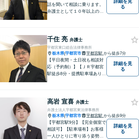
詳細を見
話を聞いて相談に乗ります。
る
弁護士として１０年以上の経
験をもとに適切なアドバイス
をいたします。ぜひ一度ご相
談ください。
千住 亮
弁護士
宇都宮東口総合法律事務所
栃木県
宇都宮市
宇都宮駅
から徒歩7分
|
【平日夜間・土日祝も相談対
詳細を見
応（予約制）】【ＪＲ宇都宮
る
駅徒歩8分・提携駐車場あり】
相談者様にとって分かりやす
く、和やかな法律相談を目指
しています。お気軽にお問い
高岩 宣喜
合わせください。
弁護士
弁護士法人宇都宮東法律事務所
栃木県
宇都宮市
宇都宮駅
から徒歩9分
|
【宇都宮駅9分】【完全個室で
詳細を見
相談可】【駐車場有】お客様
る
一人ひとりに寄り添う姿勢を