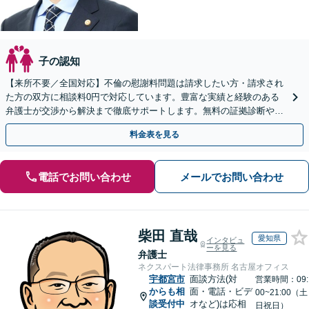
子の認知
【来所不要／全国対応】不倫の慰謝料問題は請求したい方・請求され
た方の双方に相談料0円で対応しています。豊富な実績と経験のある
弁護士が交渉から解決まで徹底サポートします。無料の証拠診断や着
手金の返還保証もありますので安心してご相談ください。
料金表を見る
電話でお問い合わせ
メールでお問い合わせ
柴田 直哉
愛知県
インタビュ
ーを見る
弁護士
ネクスパート法律事務所 名古屋オフィス
宇都宮市
面談方法(対
営業時間：09:
からも相
面・電話・ビデ
00~21:00（土
談受付中
オなど)は応相
日祝日）