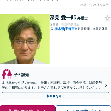
24件中 1-24件を表示
深見 愛一郎
弁護士
深見愛一郎法律事務所
栃木県
宇都宮市
営業時間：本日定休日
|
子の認知
より幸せな生活のために、離婚：慰謝料、親権、面会交流、財産分与
等のご相談にのります。お子さん連れでも遠慮なくお越しください。
料金表を見る