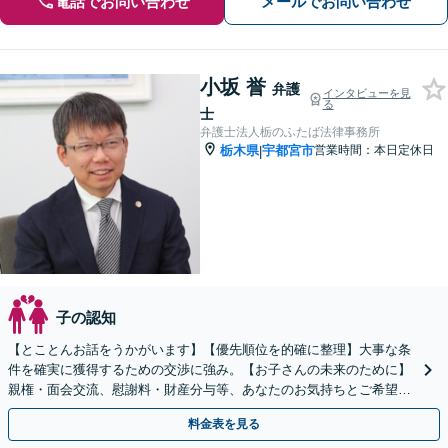
電話でお問い合わせ
メールでお問い合わせ
小坂 誉
弁護
インタビューを見
る
士
弁護士法人栃のふたば法律事務所
栃木県
宇都宮市
営業時間：本日定休日
|
子の認知
【とことんお話をうかがいます】【優先順位を的確に整理】大事な条
件を確実に獲得するための交渉に強み。【お子さんの未来のために】
親権・面会交流、慰謝料・財産分与等、あなたのお気持ちとご希望を
聞かせてください！【完全個室／子連れ相談可】
料金表を見る