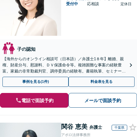
受付中
応相談
定休日
子の認知
【海外からのオンライン相談可（日本語）／弁護士1８年】離婚、親
権、財産分与、慰謝料、ＤＶ保護命令等。複雑困難な事案の経験豊
富。家裁の非常勤裁判官、調停委員の経験有。書籍執筆、セミナー講
師等、離婚問題に強い弁護士。海外の法律事務所勤務経験有。
事例を見る(1件)
料金表を見る
電話で面談予約
メールで面談予約
関谷 恵美
弁護士
千葉県
アポロ法律事務所