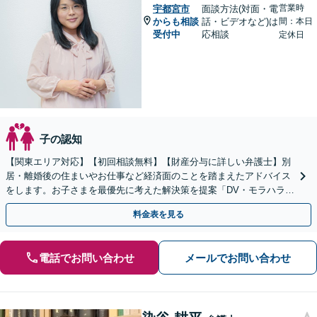
営業時
宇都宮市
面談方法(対面・電
からも相談
話・ビデオなど)は
間：本日
受付中
応相談
定休日
子の認知
【関東エリア対応】【初回相談無料】【財産分与に詳しい弁護士】別
居・離婚後の住まいやお仕事など経済面のことを踏まえたアドバイス
をします。お子さまを最優先に考えた解決策を提案「DV・モラハラに
悩む方を徹底サポート」【完全個室】【休日夜間面談可】
料金表を見る
電話でお問い合わせ
メールでお問い合わせ