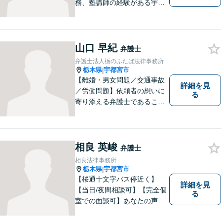
務、塾講師の経験がある宇都
宮市の弁護士です。解決に向
けてどのように動くべきか、
これまでの知見をもとにご説
明させていただきます。一人
山口 早紀
弁護士
で悩まず経験豊富な弁護士に
弁護士法人栃のふたば法律事務所
ご相談ください。
栃木県
宇都宮市
|
【離婚・男女問題／交通事故
詳細を見
／労働問題】依頼者の想いに
る
寄り添える弁護士であること
がモットーです。皆様が笑顔
になっていただけるよう、不
断の努力を続けます。何かお
困りごとがあればご相談くだ
相良 英峻
弁護士
さい！【駐車場有】
相良法律事務所
栃木県
宇都宮市
|
【桜通十文字バス停近く】
詳細を見
【当日/夜間相談可】【完全個
る
室での面談可】あなたの声を
聞かせてください。親切・丁