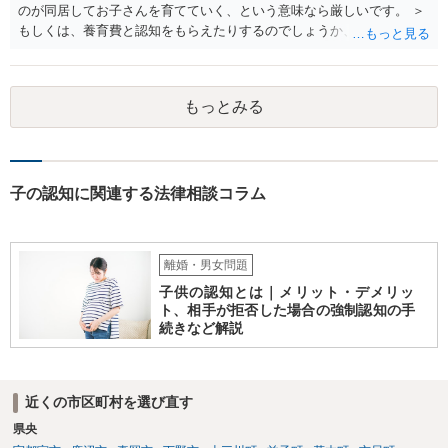
のが同居してお子さんを育てていく、という意味なら厳しいです。 ＞
もしくは、養育費と認知をもらえたりするのでしょうか、 相手が認知
を拒む場合、調停や裁判などの手続きで認知を求める必要がありま
す。 また、認知されたことを前提に、父親として子を養う義務があり
ますので、 養育費を請求できます。 ただ、極端な話相手に収入がなか
もっとみる
ったり、行方不明だったりすると、実際上の回収が難しい可能性はあ
ります。
子の認知に関連する法律相談コラム
離婚・男女問題
子供の認知とは｜メリット・デメリッ
ト、相手が拒否した場合の強制認知の手
続きなど解説
近くの市区町村を選び直す
県央