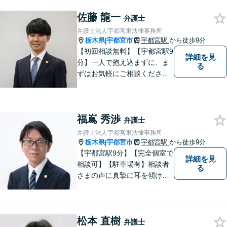
お話をしっかりと聞き，丁寧
佐藤 龍一
に対応いたします。ぜひ一度
弁護士
ご相談ください。
弁護士法人宇都宮東法律事務所
栃木県
宇都宮市
宇都宮駅
から徒歩9分
|
【初回相談無料】【宇都宮駅9
詳細を見
分】一人で抱え込まずに、ま
る
ずはお気軽にご相談くださ
い。【夜間休日対応可能】
福嶌 秀渉
弁護士
弁護士法人宇都宮東法律事務所
栃木県
宇都宮市
宇都宮駅
から徒歩9分
|
【宇都宮駅9分】【完全個室で
詳細を見
相談可】【駐車場有】相談者
る
さまの声に真摯に耳を傾け、
状況に応じた最善の解決策を
一緒に考えることを大切にし
ています。 丁寧で的確な対応
松本 直樹
を心がけ、信頼いただける弁
弁護士