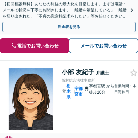
【初回相談無料】あなたの利益の最大化を目指します。まずは電話・
メールで状況を丁寧にお聞きします。「離婚を希望している」「離婚
を切り出された」「不貞の慰謝料請求をしたい」等お任せください。
【リーズナブルな料金設定】
料金表を見る
電話でお問い合わせ
メールでお問い合わせ
小部 友紀子
弁護士
飯村総合法律事務所
栃
宇都宮駅
から
営業時間：本
宇都
木
|
日定休日
徒歩10分
宮市
県