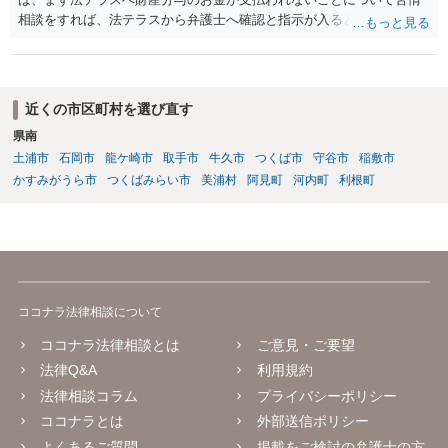
相談をすれば、法テラスから弁護士へ確認と指示が入ると思います。
その上で、所属する弁護士会の市民窓口へ連絡することも考えられま
す。
近くの市区町村を選び直す
県南
土浦市
石岡市
龍ケ崎市
取手市
牛久市
つくば市
守谷市
稲敷市
かすみがうら市
つくばみらい市
美浦村
阿見町
河内町
利根町
ココナラ法律相談について
ココナラ法律相談とは
ご意見・ご要望
法律Q&A
利用規約
法律相談コラム
プライバシーポリシー
ココナラとは
外部送信ポリシー
よくあるご質問
掲載をご検討の弁護士の方