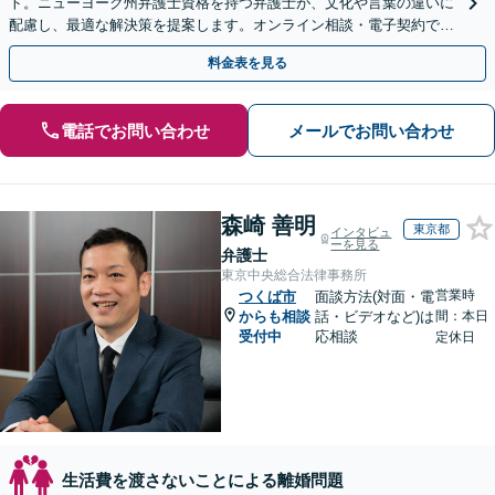
ト。ニューヨーク州弁護士資格を持つ弁護士が、文化や言葉の違いに
配慮し、最適な解決策を提案します。オンライン相談・電子契約で迅
速に着手。まずはご相談ください。
料金表を見る
電話でお問い合わせ
メールでお問い合わせ
森崎 善明
東京都
インタビュ
ーを見る
弁護士
東京中央総合法律事務所
営業時
つくば市
面談方法(対面・電
からも相談
話・ビデオなど)は
間：本日
受付中
応相談
定休日
生活費を渡さないことによる離婚問題