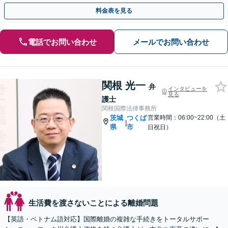
利を主張します【夜間・休日の相談可能】
料金表を見る
電話でお問い合わせ
メールでお問い合わせ
関根 光一
弁
インタビューを
見る
護士
関根国際法律事務所
茨城
つくば
営業時間：06:00~22:00（土
|
県
市
日祝日）
生活費を渡さないことによる離婚問題
【英語・ベトナム語対応】国際離婚の複雑な手続きをトータルサポー