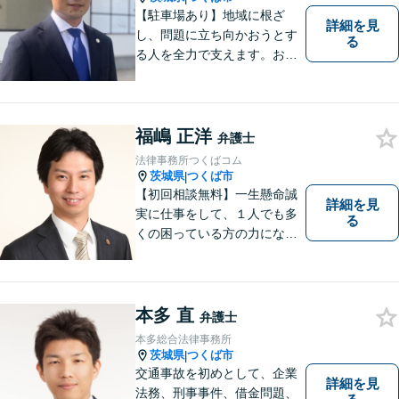
【駐車場あり】地域に根ざ
詳細を見
し、問題に立ち向かおうとす
る
る人を全力で支えます。お困
りの方は、お気軽にご相談く
ださい。
福嶋 正洋
弁護士
法律事務所つくばコム
茨城県
つくば市
|
【初回相談無料】一生懸命誠
詳細を見
実に仕事をして、１人でも多
る
くの困っている方の力にな
り、依頼者から感謝されるよ
うな弁護士像を理想としてき
ました。弁護士に相談すべき
事案かどうかも含め、私が親
本多 直
弁護士
切・丁寧にご対応致します。
本多総合法律事務所
ぜひご相談ください。
茨城県
つくば市
|
交通事故を初めとして、企業
詳細を見
法務、刑事事件、借金問題、