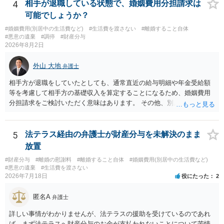
4
相手が退職している状態で、婚姻費用分担請求は
可能でしょうか？
#婚姻費用(別居中の生活費など)
#生活費を渡さない
#離婚すること自体
#悪意の遺棄
#調停
#財産分与
2026年8月2日
外山 大地
弁護士
相手方が退職をしていたとしても、通常直近の給与明細や年金受給額
等を考慮して相手方の基礎収入を算定することになるため、婚姻費用
分担請求をご検討いただく意味はあります。 その他、別居の経緯、質
問者様の年収、監護されているお子様がいるかといった事情をふまえ
て、ご検討いただくのが良いかと思います。
5
法テラス経由の弁護士が財産分与を未解決のまま
放置
#財産分与
#離婚の慰謝料
#離婚すること自体
#婚姻費用(別居中の生活費など)
#悪意の遺棄
#生活費を渡さない
2026年7月18日
役にたった
2
匿名A
弁護士
詳しい事情がわかりませんが、法テラスの援助を受けているのであれ
ば、まず法テラスへ財産分与のお金が支払われないことについて苦情