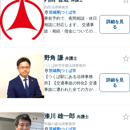
弁護士
内田法律事務所
茨城県
つくば市
|
事前予約で、夜間相談・休日
詳細を見
相談に対応します。 交通事
る
故・相続・借金についてのご
相談は初回無料で実施いたし
ますので、お問合せくださ
い。
野角 謙
弁護士
つくば研究学園法律事務所
茨城県
つくば市
|
【つくば駅にある法律事務
詳細を見
所】【交通事故の特化】交通
る
事故に遭われた全ての方が適
切な補償を受けられるよう、
弁護士として全力でサポート
させていただきます。コミュ
ニケーションを大切にし、最
漆川 雄一郎
弁護士
善の解決へと導きます。
学園の森法律事務所
茨城県
つくば市
|