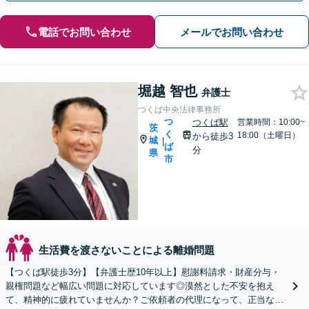
電話でお問い合わせ
メールでお問い合わせ
堀越 智也
弁護士
つくば中央法律事務所
つ
つくば駅
営業時間：10:00~
茨
く
18:00（土曜日）
から徒歩3
城
|
ば
分
県
市
生活費を渡さないことによる離婚問題
【つくば駅徒歩3分】【弁護士歴10年以上】慰謝料請求・財産分与・
親権問題など幅広い問題に対応しています◎漠然とした不安を抱え
て、精神的に疲れていませんか？ご依頼者の代理になって、正当な権