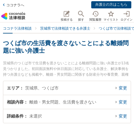
弁護士の方はこちら
ココナラへ
投稿する
探す
閲覧履歴
マイリスト
ログイン
ココナラ法律相談
茨城県で法律相談できる弁護士
つくば市で法律相談
つくば市の生活費を渡さないことによる離婚問
題に強い弁護士
茨城県のつくば市で生活費を渡さないことによる離婚問題に強い弁護士が13名
見つかりました。初回面談無料や休日面談に対応している弁護士、解決事例を
持つ弁護士なども掲載中。離婚・男女問題に関係する財産分与や養育費、親権
等の細かな分野での絞り込み検索もでき便利です。特にさくらの杜法律事務所
の塚田 学弁護士やつくば中央法律事務所の堀越 智也弁護士、関根国際法律事務
エリア
茨城県、つくば市
変更
所の関根 光一弁護士のプロフィール情報や弁護士費用、強みなどが注目されて
います。『つくば市で土日や夜間に発生した生活費を渡さないことによる離婚
相談内容
離婚・男女問題、生活費を渡さない
変更
問題のトラブルを今すぐに弁護士に相談したい』『生活費を渡さないことによ
る離婚問題のトラブル解決の実績豊富な近くの弁護士を検索したい』『初回相
談無料で生活費を渡さないことによる離婚問題を法律相談できるつくば市内の
詳細条件
未選択
変更
弁護士に相談予約したい』などでお困りの相談者さんにおすすめです。