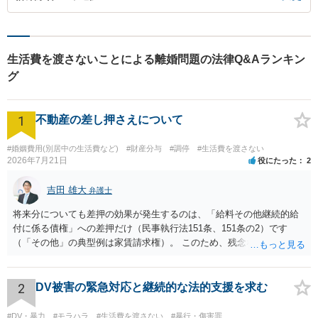
生活費を渡さないことによる離婚問題の法律Q&Aランキン
グ
1
不動産の差し押さえについて
#婚姻費用(別居中の生活費など)
#財産分与
#調停
#生活費を渡さない
2026年7月21日
役にたった
2
吉田 雄大
弁護士
将来分についても差押の効果が発生するのは、「給料その他継続的給
付に係る債権」への差押だけ（民事執行法151条、151条の2）です
（「その他」の典型例は家賃請求権）。 このため、残念ながらお答え
は否です。つまり、不動産を差し押さえた場合には、申立時までの分
のみが配当の対象です。
2
DV被害の緊急対応と継続的な法的支援を求む
#DV・暴力
#モラハラ
#生活費を渡さない
#暴行・傷害罪