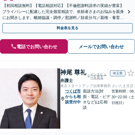
【初回相談無料】【電話相談対応】【不倫慰謝料請求の実績が豊富】
プライバシーに配慮した完全個室相談で、依頼者さまのお悩みを親身
にお聞きします。離婚協議・調停／慰謝料／財産分与／親権・養育
費・面会交流／婚姻費用【休日・夜間相談可】
料金表を見る
電話でお問い合わせ
メールでお問い合わせ
神尾 尊礼
埼玉県
インタビュ
ーを見る
弁護士
東京スタートアップ法律事務所 さいたま支店
つくば市
面談方法(対
営業時間：06:
からも相
面・電話・ビデ
30~22:00（土
談受付中
オなど)は応相
日祝日）
談