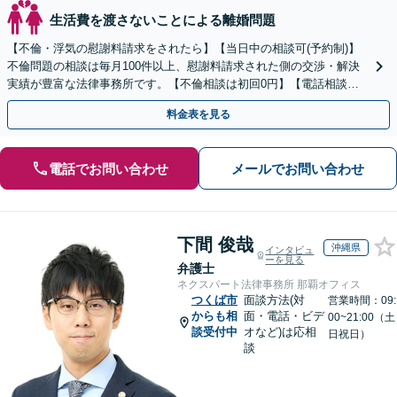
生活費を渡さないことによる離婚問題
【不倫・浮気の慰謝料請求をされたら】【当日中の相談可(予約制)】
不倫問題の相談は毎月100件以上、慰謝料請求された側の交渉・解決
実績が豊富な法律事務所です。【不倫相談は初回0円】【電話相談で
ご契約まで対応可/来所不要】
料金表を見る
電話でお問い合わせ
メールでお問い合わせ
下間 俊哉
沖縄県
インタビュ
ーを見る
弁護士
ネクスパート法律事務所 那覇オフィス
つくば市
面談方法(対
営業時間：09:
からも相
面・電話・ビデ
00~21:00（土
談受付中
オなど)は応相
日祝日）
談