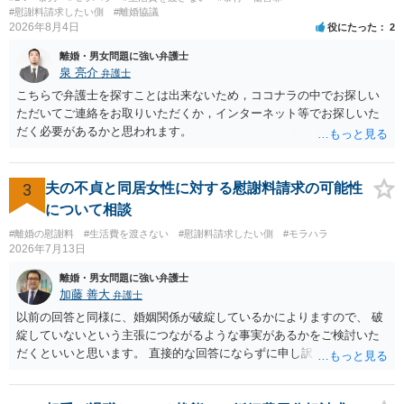
#慰謝料請求したい側
#離婚協議
2026年8月4日
役にたった
2
離婚・男女問題に強い弁護士
泉 亮介
弁護士
こちらで弁護士を探すことは出来ないため，ココナラの中でお探しい
ただいてご連絡をお取りいただくか，インターネット等でお探しいた
だく必要があるかと思われます。
3
夫の不貞と同居女性に対する慰謝料請求の可能性
について相談
#離婚の慰謝料
#生活費を渡さない
#慰謝料請求したい側
#モラハラ
2026年7月13日
離婚・男女問題に強い弁護士
加藤 善大
弁護士
以前の回答と同様に、婚姻関係が破綻しているかによりますので、 破
綻していないという主張につながるような事実があるかをご検討いた
だくといいと思います。 直接的な回答にならずに申し訳ございません
が、ご参考にしていただけますと幸いです。