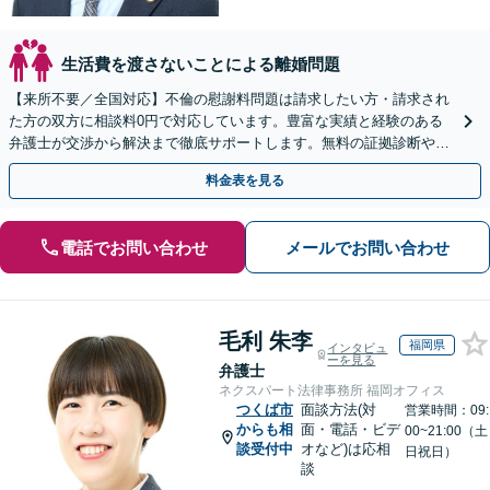
生活費を渡さないことによる離婚問題
【来所不要／全国対応】不倫の慰謝料問題は請求したい方・請求され
た方の双方に相談料0円で対応しています。豊富な実績と経験のある
弁護士が交渉から解決まで徹底サポートします。無料の証拠診断や着
手金の返還保証もありますので安心してご相談ください。
料金表を見る
電話でお問い合わせ
メールでお問い合わせ
毛利 朱李
福岡県
インタビュ
ーを見る
弁護士
ネクスパート法律事務所 福岡オフィス
つくば市
面談方法(対
営業時間：09:
からも相
面・電話・ビデ
00~21:00（土
談受付中
オなど)は応相
日祝日）
談