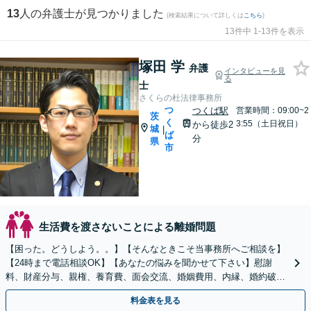
13
人の弁護士が見つかりました
(検索結果について詳しくは
こちら
)
13件中 1-13件を表示
塚田 学
弁護
インタビューを見
る
士
さくらの杜法律事務所
つ
つくば駅
営業時間：09:00~2
茨
く
3:55（土日祝日）
から徒歩2
城
|
ば
分
県
市
生活費を渡さないことによる離婚問題
【困った。どうしよう。。】【そんなときこそ当事務所へご相談を】
【24時まで電話相談OK】【あなたの悩みを聞かせて下さい】慰謝
料、財産分与、親権、養育費、面会交流、婚姻費用、内縁、婚約破
棄、認知など解決実績多数。最善の解決を目指します。
料金表を見る