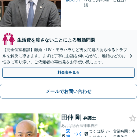
日祝日）
談
生活費を渡さないことによる離婚問題
【完全個室相談】離婚・DV・モラハラなど男女問題のあらゆるトラブ
ルを解決に導きます。まずは丁寧にお話を伺いながら、離婚などのお
悩みに寄り添い、ご依頼者の再出発をお手伝い致します。
料金表を見る
メールでお問い合わせ
田仲 剛
弁護士
あおば総合法律事務所
茨
つくば駅
か
営業時間：本
つく
城
|