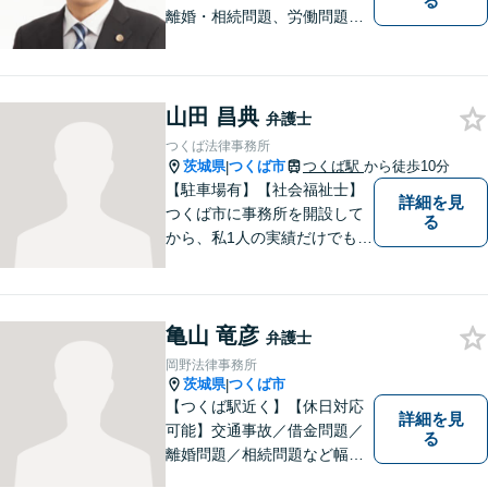
る
離婚・相続問題、労働問題そ
の他幅広い事件に対応してお
ります。 皆様にとって最良の
結果をご提供できるよう、誠
実・迅速・丁寧な事件処理を
山田 昌典
弁護士
心掛けています。
つくば法律事務所
茨城県
つくば市
つくば駅
から徒歩10分
|
【駐車場有】【社会福祉士】
詳細を見
つくば市に事務所を開設して
る
から、私1人の実績だけでも、
3729件以上の法律相談と1318
件以上の事件受任をさせてい
ただいています。「弁護士を
亀山 竜彦
もっと身近に、相談をもっと
弁護士
気軽に」を心がけております
岡野法律事務所
ので、お気軽にご相談くださ
茨城県
つくば市
|
い。
【つくば駅近く】【休日対応
詳細を見
可能】交通事故／借金問題／
る
離婚問題／相続問題など幅広
い分野に対応可能。法律的な