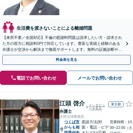
生活費を渡さないことによる離婚問題
【来所不要／全国対応】不倫の慰謝料問題は請求したい方・請求され
た方の双方に相談料0円で対応しています。豊富な実績と経験のある
弁護士が交渉から解決まで徹底サポートします。無料の証拠診断や着
手金の返還保証もありますので安心してご相談ください。
料金表を見る
電話でお問い合わせ
メールでお問い合わせ
江頭 啓介
東京都
インタビュ
ーを見る
弁護士
永岡法律事務所
つくば市
面談方法(対
営業時間：10:
からも相
面・電話・ビデ
00~22:00（土
談受付中
オなど)は応相