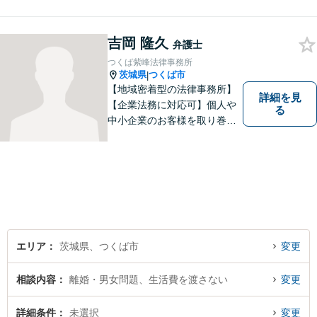
解決だけでなく、 一緒に悩
み、考え、依頼者様の希望を
実現するために精一杯努力い
吉岡 隆久
弁護士
たします。お気軽にご相談く
つくば紫峰法律事務所
ださい。
茨城県
つくば市
|
【地域密着型の法律事務所】
詳細を見
【企業法務に対応可】個人や
る
中小企業のお客様を取り巻く
法的紛争を解決し、予防する
ためのお手伝いをしておりま
す。また、相続分野では相続
人38名の案件の対応経験がご
ざいます。ぜひ、お気軽にご
相談ください。
エリア
茨城県、つくば市
変更
相談内容
離婚・男女問題、生活費を渡さない
変更
詳細条件
未選択
変更