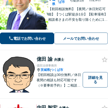
日定休日
ら徒歩1分
ば市
県
【初回相談無料】【夜間／休日対応可
能】【つくば駅徒歩1分】【駐車場有】
相談者さまの不安を取り除くために1件
1件のご相談に時間をかけて対応し、相
談者さまに寄り添った解決方法を提案
することを心がけています。まずはお
電話でお問い合わせ
メールでお問い合わせ
気軽にお問い合わせください。
億田 諭
弁護士
億田法律事務所
茨城県
つくば市
|
【初回相談は30分無料／休日
詳細を見
夜間の相談も対応可能です
る
（※要事前予約）】ご相談、
ご依頼をいただいた方が、次
の一歩を踏み出せるアドバイ
スを心がけています。お気軽
にお問合せください。
内田 智宏