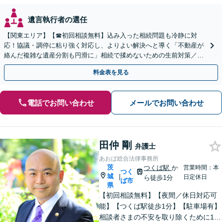
遺言執行者の選任
【関東エリア】【☎︎初回相談無料】込み入った相続問題も冷静に対
応！協議・調停に粘り強く対応し、よりよい解決へと導く「不動産が
絡んだ複雑な遺産分割も円滑に」相続で揉めないための生前対策／遺
言書の作成から執行【夜間相談可】【有楽町駅1分】
料金表を見る
電話でお問い合わせ
メールでお問い合わせ
田仲 剛
弁護士
あおば総合法律事務所
茨
つくば駅
か
営業時間：本
つく
城
|
日定休日
ら徒歩1分
ば市
県
【初回相談無料】【夜間／休日対応可
能】【つくば駅徒歩1分】【駐車場有】
相談者さまの不安を取り除くために1件