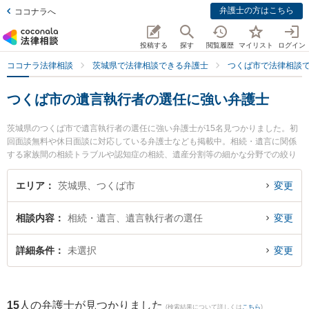
弁護士の方はこちら
ココナラへ
投稿する
探す
閲覧履歴
マイリスト
ログイン
ココナラ法律相談
茨城県で法律相談できる弁護士
つくば市で法律相談
つくば市の遺言執行者の選任に強い弁護士
茨城県のつくば市で遺言執行者の選任に強い弁護士が15名見つかりました。初
回面談無料や休日面談に対応している弁護士なども掲載中。相続・遺言に関係
する家族間の相続トラブルや認知症の相続、遺産分割等の細かな分野での絞り
込み検索もでき便利です。特につくば中央法律事務所の堀越 智也弁護士や関根
国際法律事務所の関根 光一弁護士、さくらの杜法律事務所の塚田 学弁護士のプ
エリア
茨城県、つくば市
変更
ロフィール情報や弁護士費用、強みなどが注目されています。『つくば市で土
日や夜間に発生した遺言執行者の選任のトラブルを今すぐに弁護士に相談した
相談内容
相続・遺言、遺言執行者の選任
変更
い』『遺言執行者の選任のトラブル解決の実績豊富な近くの弁護士を検索した
い』『初回相談無料で遺言執行者の選任を法律相談できるつくば市内の弁護士
に相談予約したい』などでお困りの相談者さんにおすすめです。
詳細条件
未選択
変更
15
人の弁護士が見つかりました
(検索結果について詳しくは
こちら
)