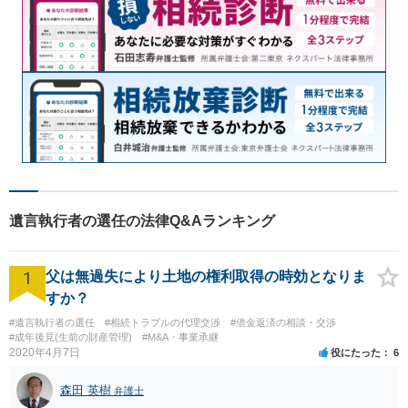
遺言執行者の選任の法律Q&Aランキング
1
父は無過失により土地の権利取得の時効となりま
すか？
#遺言執行者の選任
#相続トラブルの代理交渉
#借金返済の相談・交渉
#成年後見(生前の財産管理)
#M&A・事業承継
2020年4月7日
役にたった
6
森田 英樹
弁護士