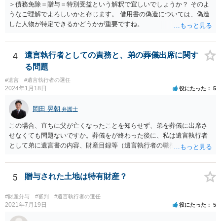
＞債務免除＝贈与＝特別受益という解釈で宜しいでしょうか？ そのよ
うなご理解でよろしいかと存じます。 借用書の偽造については、偽造
した人物が特定できるかどうかが重要ですね。
4
遺言執行者としての責務と、弟の葬儀出席に関す
る問題
#遺言
#遺言執行者の選任
2024年1月18日
役にたった
5
岡田 晃朝
弁護士
この場合、直ちに父が亡くなったことを知らせず、弟を葬儀に出席さ
せなくても問題ないですか。葬儀をが終わった後に、私は遺言執行者
として弟に遺言書の内容、財産目録等（遺言執行者の職務）を知らせ
ればよいですか。 葬儀は喪主が主催する行事ですから、誰を参加させ
るかは喪主の自由です。 呼ばなくてもかまいません。 そもそも、そう
いう法律関係にありません。 遺言の内容と遺産の総額の通知、公正証
5
贈与された土地は特有財産？
書でない場合は遺言の検認については、執行者に通知義務があるの
で、対応しましょう。 そのあとは遺留分の請求などがあればそれへの
#財産分与
#審判
#遺言執行者の選任
対応となるでしょう。
2021年7月19日
役にたった
5