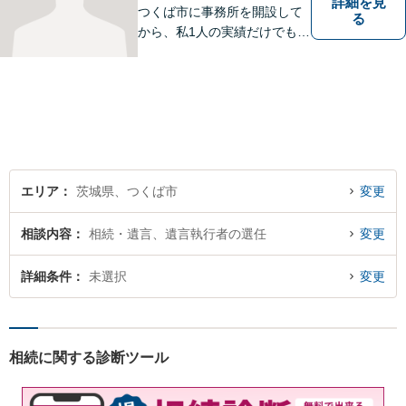
詳細を見
つくば市に事務所を開設して
る
から、私1人の実績だけでも、
3729件以上の法律相談と1318
件以上の事件受任をさせてい
ただいています。「弁護士を
もっと身近に、相談をもっと
気軽に」を心がけております
ので、お気軽にご相談くださ
い。
エリア
茨城県、つくば市
変更
相談内容
相続・遺言、遺言執行者の選任
変更
詳細条件
未選択
変更
相続に関する診断ツール