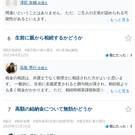
澤田 奈穗
弁護士
間違いということはありません。 ただ、ご主人の主張が認められる可
能性があるといえます。
6
生前に親から相続するかどうか
#固定資産税
#遺言執行者の選任
#口座凍結解除
2021年4月12日
役にたった
3
高島 秀行
弁護士
税金の相談は、弁護士でなく税理士に相談された方がよいと思いま
す。 一般的に、生前に名義変更されると贈与税が課され、相続税より
も多く税金がかかります。 ただ、相続時精算課税制度を取れば、実質
的に相続税と同等の税金で済む可能性があります。 実際に税理士にど
ういう場合にどれくらい税金がかかるか計算してもらって どういう方
針を取るか決められたらよいと思います。
7
高額の結納金について無効かどうか
#遺言
#相続放棄
#成年後見(生前の財産管理)
#遺言執行者の選任
2020年11月12日
役にたった
3