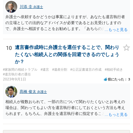
川添 圭
弁護士
弁護士へ依頼するかどうかは事案によりますが、あなたも遺言執行者
の立場としての法的なアドバイスが必要であるとお見受けしますの
で、弁護士へ相談することをお勧めします。「あちらの弁護士」（元
嫁と娘の弁護士のことでしょうか）へ聴いても、自分に有利な主張や
誘導しかしてこないと思います。
10
遺言書作成時に弁護士を選任することで、関わり
たくない相続人との関係を回避できるのでしょう
か？
#家族間の相続トラブル
#遺言
#遺産分割
#公正証書遺言の作成
#相続手続き
#遺言執行者の選任
2023年9月1日
役にたった
3
髙橋 俊太
弁護士
相続人が複数おられて、一部の方について関わりたくないとお考えの
場合は、関わってもよい方を遺言執行者にしておくという方法も考え
られます。もちろん、弁護士を遺言執行者に指定することもできます
が、（関わってもよい）相続人を遺言執行者に指定しておいて、その
方に再委任の権限を付与しておくという方法もあります。 一度、弁護
士に直接ご相談されることをお勧めいたします。