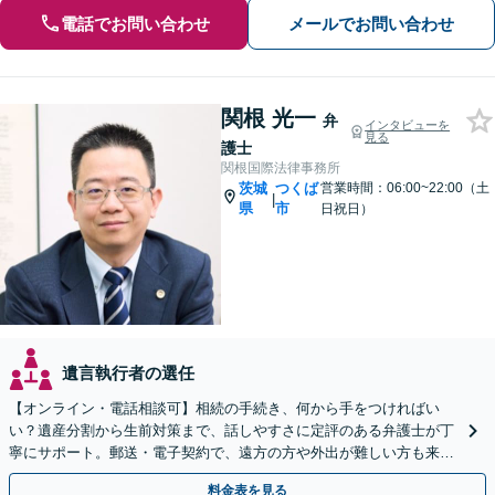
電話でお問い合わせ
メールでお問い合わせ
関根 光一
弁
インタビューを
見る
護士
関根国際法律事務所
茨城
つくば
営業時間：06:00~22:00（土
|
県
市
日祝日）
遺言執行者の選任
【オンライン・電話相談可】相続の手続き、何から手をつければい
い？遺産分割から生前対策まで、話しやすさに定評のある弁護士が丁
寧にサポート。郵送・電子契約で、遠方の方や外出が難しい方も来所
不要で即日着手が可能です。まずはご相談ください。
料金表を見る