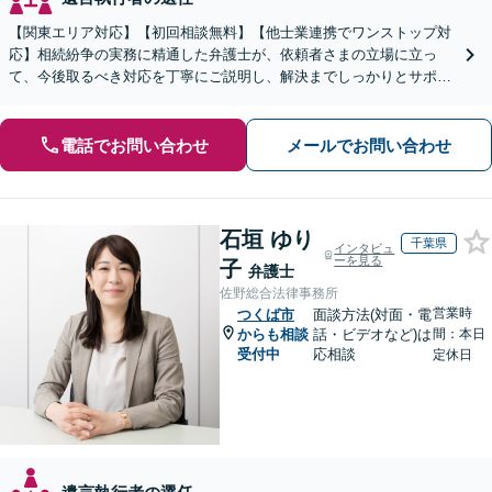
【関東エリア対応】【初回相談無料】【他士業連携でワンストップ対
応】相続紛争の実務に精通した弁護士が、依頼者さまの立場に立っ
て、今後取るべき対応を丁寧にご説明し、解決までしっかりとサポー
トいたします。お気軽にご相談ください。【WEB面談可】
電話でお問い合わせ
メールでお問い合わせ
石垣 ゆり
千葉県
インタビュ
ーを見る
子
弁護士
佐野総合法律事務所
営業時
つくば市
面談方法(対面・電
からも相談
話・ビデオなど)は
間：本日
受付中
応相談
定休日