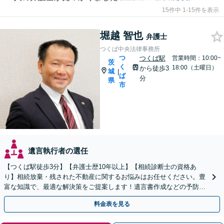
15件中 1-15件を表示
堀越 智也
弁護士
つくば中央法律事務所
つ
つくば駅
営業時間：10:00~
茨
く
18:00（土曜日）
から徒歩3
城
|
ば
分
県
市
遺言執行者の選任
【つくば駅徒歩3分】【弁護士歴10年以上】【相続診断士の資格あ
り】相続放棄・残された不動産に関するお悩みはお任せください。豊
富な知識で、最適な解決策をご提案します！遺言書作成などの予防策
にも対応可能です【夜間・休日の相談可能】
料金表を見る