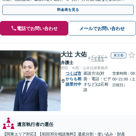
多数【依頼者様の最善の解決を目指します】
料金表を見る
電話でお問い合わせ
メールでお問い合わせ
大辻 大佑
東京都
インタビュ
ーを見る
弁護士
岡田・今西・山本法律事務所
つくば市
面談方法(対
営業時間：09:
からも相
面・電話・ビデ
00~21:00（土
談受付中
オなど)は応相
日祝日）
談
遺言執行者の選任
【関東エリア対応】【初回30分相談無料】遺産分割・使い込み・財産