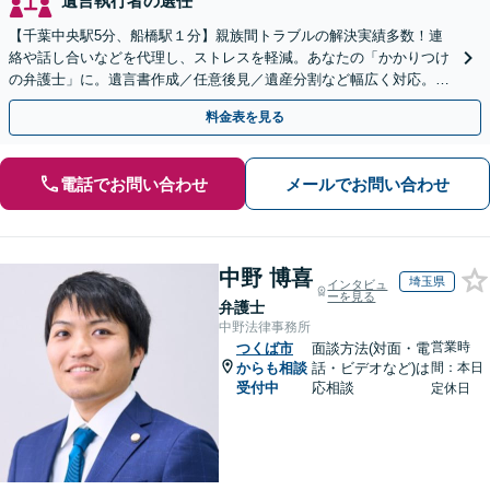
遺言執行者の選任
【千葉中央駅5分、船橋駅１分】親族間トラブルの解決実績多数！連
絡や話し合いなどを代理し、ストレスを軽減。あなたの「かかりつけ
の弁護士」に。遺言書作成／任意後見／遺産分割など幅広く対応。お
気軽にご相談ください！【初回来所相談30分無料】
料金表を見る
電話でお問い合わせ
メールでお問い合わせ
中野 博喜
埼玉県
インタビュ
ーを見る
弁護士
中野法律事務所
営業時
つくば市
面談方法(対面・電
からも相談
話・ビデオなど)は
間：本日
受付中
応相談
定休日