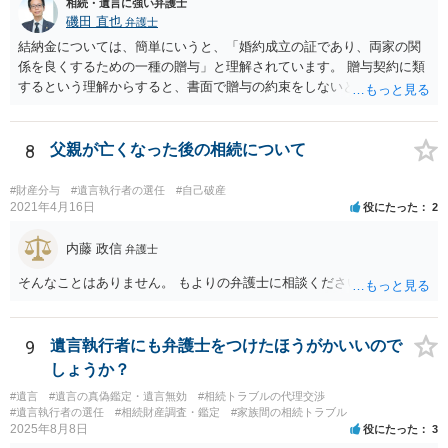
相続・遺言に強い弁護士
磯田 直也
弁護士
結納金については、簡単にいうと、「婚約成立の証であり、両家の関
係を良くするための一種の贈与」と理解されています。 贈与契約に類
するという理解からすると、書面で贈与の約束をしないと相手方は支
払いを請求できません。 反面、実際に支払ったあとから返金を求める
ことは困難です。 くれぐれも今後お気をつけください。 弁護士に対応
を依頼されるのも悪くはありませんが、感情的な理由が強いと思いま
8
父親が亡くなった後の相続について
すので法的観点から説得を試みても解決は難しいように思います。
#財産分与
#遺言執行者の選任
#自己破産
2021年4月16日
役にたった
2
内藤 政信
弁護士
そんなことはありません。 もよりの弁護士に相談ください。
9
遺言執行者にも弁護士をつけたほうがかいいので
しょうか？
#遺言
#遺言の真偽鑑定・遺言無効
#相続トラブルの代理交渉
#遺言執行者の選任
#相続財産調査・鑑定
#家族間の相続トラブル
2025年8月8日
役にたった
3