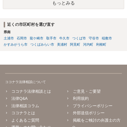
もっとみる
近くの市区町村を選び直す
県南
土浦市
石岡市
龍ケ崎市
取手市
牛久市
つくば市
守谷市
稲敷市
かすみがうら市
つくばみらい市
美浦村
阿見町
河内町
利根町
ココナラ法律相談について
ココナラ法律相談とは
ご意見・ご要望
法律Q&A
利用規約
法律相談コラム
プライバシーポリシー
ココナラとは
外部送信ポリシー
よくあるご質問
掲載をご検討の弁護士の方
へ