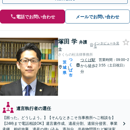
電話でお問い合わせ
メールでお問い合わせ
塚田 学
弁護
インタビューを見
る
士
さくらの杜法律事務所
つ
つくば駅
営業時間：09:00~2
茨
く
3:55（土日祝日）
から徒歩2
城
|
ば
分
県
市
遺言執行者の選任
【困った。どうしよう。】【そんなときこそ当事務所へご相談を】
【24時まで電話相談OK】遺言書作成、遺産分割、遺留分侵害、事業
承継、相続放棄、遺産の使い込み、寄与分、共有物問題など解決実績