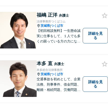
ださい。
福嶋 正洋
弁護士
法律事務所つくばコム
茨城県
つくば市
|
【初回相談無料】一生懸命誠
詳細を見
実に仕事をして、１人でも多
る
くの困っている方の力にな
り、依頼者から感謝されるよ
うな弁護士像を理想としてき
ました。弁護士に相談すべき
事案かどうかも含め、私が親
本多 直
弁護士
切・丁寧にご対応致します。
本多総合法律事務所
ぜひご相談ください。
茨城県
つくば市
|
交通事故を初めとして、企業
詳細を見
法務、刑事事件、借金問題、
る
離婚・相続問題、労働問題そ
の他幅広い事件に対応してお
ります。 皆様にとって最良の
結果をご提供できるよう、誠