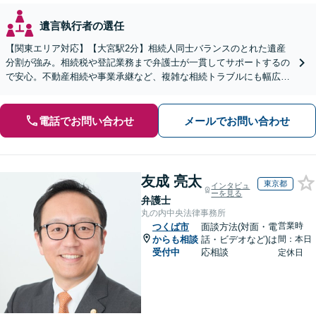
遺言執行者の選任
【関東エリア対応】【大宮駅2分】相続人同士バランスのとれた遺産
分割が強み。相続税や登記業務まで弁護士が一貫してサポートするの
で安心。不動産相続や事業承継など、複雑な相続トラブルにも幅広く
対応。【夜間・休日の相談可能】【オンライン相談可能】
電話でお問い合わせ
メールでお問い合わせ
友成 亮太
東京都
インタビュ
ーを見る
弁護士
丸の内中央法律事務所
営業時
つくば市
面談方法(対面・電
からも相談
話・ビデオなど)は
間：本日
受付中
応相談
定休日