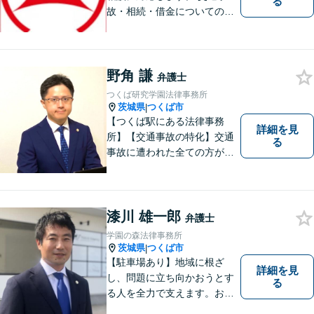
る
故・相続・借金についてのご
相談は初回無料で実施いたし
ますので、お問合せくださ
い。
野角 謙
弁護士
つくば研究学園法律事務所
茨城県
つくば市
|
【つくば駅にある法律事務
詳細を見
所】【交通事故の特化】交通
る
事故に遭われた全ての方が適
切な補償を受けられるよう、
弁護士として全力でサポート
させていただきます。コミュ
ニケーションを大切にし、最
漆川 雄一郎
弁護士
善の解決へと導きます。
学園の森法律事務所
茨城県
つくば市
|
【駐車場あり】地域に根ざ
詳細を見
し、問題に立ち向かおうとす
る
る人を全力で支えます。お困
りの方は、お気軽にご相談く