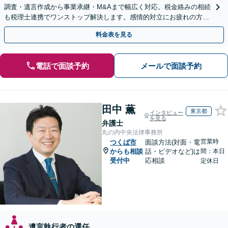
調査・遺言作成から事業承継・M&Aまで幅広く対応。税金絡みの相続
も税理士連携でワンストップ解決します。感情的対立にお疲れの方や
紛争予防をご検討の方も、お気軽にご相談ください。
料金表を見る
電話で面談予約
メールで面談予約
田中 薫
東京都
インタビュー
を見る
弁護士
丸の内中央法律事務所
営業時
つくば市
面談方法(対面・電
からも相談
話・ビデオなど)は
間：本日
受付中
応相談
定休日
遺言執行者の選任