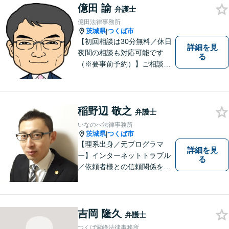
実・迅速・丁寧な事件処理を
億田 諭
弁護士
心掛けています。
億田法律事務所
茨城県
つくば市
|
【初回相談は30分無料／休日
詳細を見
夜間の相談も対応可能です
る
（※要事前予約）】ご相談、
ご依頼をいただいた方が、次
の一歩を踏み出せるアドバイ
スを心がけています。お気軽
にお問合せください。
稲野辺 敬之
弁護士
いなのべ法律事務所
茨城県
つくば市
|
【理系出身／元プログラマ
詳細を見
ー】インターネットトラブル
る
／依頼者様との信頼関係を第
一に、紛争解決をはかりま
す。【事前予約で夜間対応
可】
吉岡 隆久
弁護士
つくば紫峰法律事務所