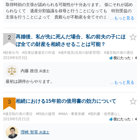
取得時効の主張が認められる可能性が十分あります。 仮にそれが認め
られなくて 遺産分割協議を叔母と行うことになっても 特別受益の
主張を行うことによって 貴殿らが不動産を全てそのまま取得できる
ことが可能でしょう。
2
再婚後、私が先に死んだ場合、私の前夫の子にほ
ぼ全ての財産を相続させることは可能？
#財産分与
#自筆証書遺言の作成
#成年後見(生前の財産管理)
#遺言執行者の選任
2019年9月3日
役にたった
4
内藤 政信
弁護士
最初は調停からやります。
3
相続における15年前の借用書の効力について
#遺言執行者の選任
#時効の援用
#M&A・事業承継
#契約書・借用書なし
2019年5月21日
役にたった
4
理崎 智英
弁護士