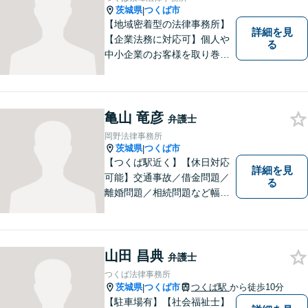
茨城県
つくば市
|
【地域密着型の法律事務所】
詳細を見
【企業法務に対応可】個人や
る
中小企業のお客様を取り巻く
法的紛争を解決し、予防する
ためのお手伝いをしておりま
す。また、相続分野では相続
人38名の案件の対応経験がご
亀山 竜彦
弁護士
ざいます。ぜひ、お気軽にご
岡野法律事務所
相談ください。
茨城県
つくば市
|
【つくば駅近く】【休日対応
詳細を見
可能】交通事故／借金問題／
る
離婚問題／相続問題など幅広
い分野に対応可能。法律的な
解決だけでなく、 一緒に悩
み、考え、依頼者様の希望を
実現するために精一杯努力い
山田 昌典
弁護士
たします。お気軽にご相談く
つくば法律事務所
ださい。
茨城県
つくば市
つくば駅
から徒歩10分
|
【駐車場有】【社会福祉士】