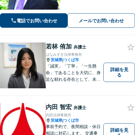
1件のご相談に時間をかけて対応し、相
談者さまに寄り添った解決方法を提案
することを心がけています。まずはお
電話でお問い合わせ
メールでお問い合わせ
気軽にお問い合わせください。
若林 侑加
弁護士
はなみずき法律事務所
茨城県
つくば市
|
「誠実」「丁寧」「一生懸
詳細を見
命」であることを大切に、身
る
近な頼れる存在として、未来
を切り拓くあなたを全力でサ
ポートします！
内田 智宏
弁護士
内田法律事務所
茨城県
つくば市
|
事前予約で、夜間相談・休日
詳細を見
相談に対応します。 交通事