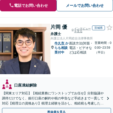
電話でお問い合わせ
メールでお問い合わせ
片岡 優
茨城県
インタビュー
を見る
弁護士
弁護士法人片岡総合法律事務所
営業時間：0
牛久市
か
面談方法(対面・
らも相談
電話・ビデオな
0:00~23:59
受付中
ど)は応相談
（平日）
口座凍結解除
【関東エリア対応】【相続業務にワンストップでお任せ】分割協議や
調停だけでなく、銀行口座の解約や税の申告など手続きまで一貫して
対応【税理士の資格あり】税理士経験を活かし、相続税も考慮した相
続手続きもお任せください【初回相談無料】生前贈与も対応
料金表を見る