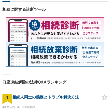
もっと身近に、相談をもっと
気軽に」を心がけております
相続に関する診断ツール
ので、お気軽にご相談くださ
い。
口座凍結解除の法律Q&Aランキング
1
相続人同士の義務とトラブル解決方法
#遺産分割
#口座凍結解除