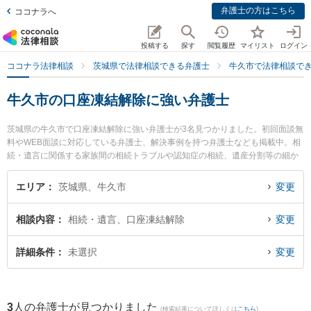
弁護士の方はこちら
ココナラへ
投稿する
探す
閲覧履歴
マイリスト
ログイン
ココナラ法律相談
茨城県で法律相談できる弁護士
牛久市で法律相談で
牛久市の口座凍結解除に強い弁護士
茨城県の牛久市で口座凍結解除に強い弁護士が3名見つかりました。初回面談無
料やWEB面談に対応している弁護士、解決事例を持つ弁護士なども掲載中。相
続・遺言に関係する家族間の相続トラブルや認知症の相続、遺産分割等の細か
な分野での絞り込み検索もでき便利です。特に弁護士法人長瀬総合法律事務所
の金子 智和弁護士や弁護士法人長瀬総合法律事務所の桑名 祥雅弁護士、弁護士
エリア
茨城県、牛久市
変更
法人ひたちのフロンティア法律事務所 牛久事務所の大西 敦弁護士のプロフィー
ル情報や弁護士費用、強みなどが注目されています。『牛久市で土日や夜間に
相談内容
相続・遺言、口座凍結解除
変更
発生した口座凍結解除のトラブルを今すぐに弁護士に相談したい』『口座凍結
解除のトラブル解決の実績豊富な近くの弁護士を検索したい』『初回相談無料
で口座凍結解除を法律相談できる牛久市内の弁護士に相談予約したい』などで
詳細条件
未選択
変更
お困りの相談者さんにおすすめです。
3
人の弁護士が見つかりました
(検索結果について詳しくは
こちら
)