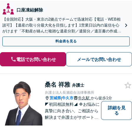
口座凍結解除
【全国対応】大阪・東京の2拠点でチームで迅速対応【電話・WEB相
談可】【遺産の取り分最大化を目指します】1営業日以内の返信を心
がけます「不動産が絡んだ複雑な遺産分割／遺留分／遺言書の作成・
執行／事業承継など、お任せください」【休日相談あり】
料金表を見る
電話でお問い合わせ
メールでお問い合わせ
桑名 祥雅
弁護士
弁護士法人長瀬総合法律事務所
茨城県
牛久市
牛久駅
から徒歩1分
|
◤初回相談無料◢ 🔷お悩みに
詳細を見
真摯に向き合い、ご相談から
る
解決まで弁護士がサポートい
たします。迅速対応・誠実さ
と経験で支えます。🔷不安な