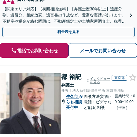
【関東エリア対応】【初回相談無料】【弁護士歴30年以上】遺産分
割、遺留分、相続放棄、遺言書の作成など、豊富な実績があります。
不動産や税金が絡む問題は、不動産鑑定士や土地家屋調査士、税理士
と提携【事前予約で、休日・夜間面談可】【WEB面談可】
料金表を見る
電話でお問い合わせ
メールでお問い合わせ
都 裕記
東京都
インタビュー
を見る
弁護士
弁護士法人新都法律事務所 東京事務所
営業時間：0
牛久市
か
面談方法(対面・
らも相談
電話・ビデオな
9:00~19:00
受付中
ど)は応相談
（平日）