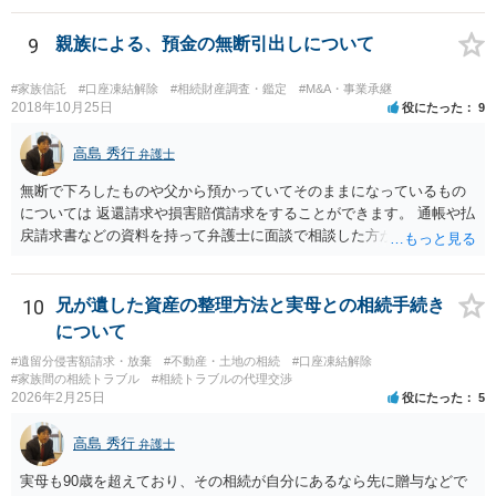
ています。 やはり、成人した子のことまでごちゃごちゃ考えず、自分
の事だけ考えるべきなのでしょうか ・・・お子さんの事をまで含め良
9
親族による、預金の無断引出しについて
い解決案があればお悩みになるのは当然と言えば当然のことです。 彼
と親子関係を結びたいと思っているが、名字は変えたくない・・・養
#家族信託
#口座凍結解除
#相続財産調査・鑑定
#M&A・事業承継
子縁組の必要があり 氏も変更することになります。 しかし 彼は成人
2018年10月25日
役にたった
9
しているとは言え、自分の子と私の連れ子、全て平等にしたいと希
望。もちろん私もそうできればと思います。 ・・・婚姻前の契約 あ
高島 秀行
弁護士
るいは 遺言書などで その意思を実現する方法はあります。 弁護
無断で下ろしたものや父から預かっていてそのままになっているもの
士に相談してみてください。
については 返還請求や損害賠償請求をすることができます。 通帳や払
戻請求書などの資料を持って弁護士に面談で相談した方がよいと思い
ます。
10
兄が遺した資産の整理方法と実母との相続手続き
について
#遺留分侵害額請求・放棄
#不動産・土地の相続
#口座凍結解除
#家族間の相続トラブル
#相続トラブルの代理交渉
2026年2月25日
役にたった
5
高島 秀行
弁護士
実母も90歳を超えており、その相続が自分にあるなら先に贈与などで