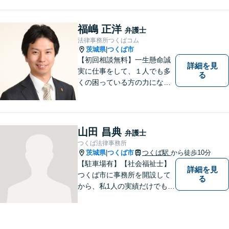
弁護士として全力でサポート
させていただきます。コミュ
ニケーションを大切にし、最
福嶋 正洋
弁護士
善の解決へと導きます。
法律事務所つくばコム
茨城県
つくば市
|
【初回相談無料】一生懸命誠
詳細を見
実に仕事をして、１人でも多
る
くの困っている方の力にな
り、依頼者から感謝されるよ
うな弁護士像を理想としてき
ました。弁護士に相談すべき
事案かどうかも含め、私が親
山田 昌典
弁護士
切・丁寧にご対応致します。
つくば法律事務所
ぜひご相談ください。
茨城県
つくば市
つくば駅
から徒歩10分
|
【駐車場有】【社会福祉士】
詳細を見
つくば市に事務所を開設して
る
から、私1人の実績だけでも、
3729件以上の法律相談と1318
件以上の事件受任をさせてい
ただいています。「弁護士を