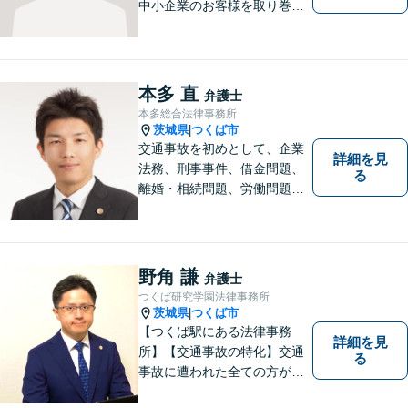
中小企業のお客様を取り巻く
法的紛争を解決し、予防する
ためのお手伝いをしておりま
す。また、相続分野では相続
人38名の案件の対応経験がご
本多 直
弁護士
ざいます。ぜひ、お気軽にご
本多総合法律事務所
相談ください。
茨城県
つくば市
|
交通事故を初めとして、企業
詳細を見
法務、刑事事件、借金問題、
る
離婚・相続問題、労働問題そ
の他幅広い事件に対応してお
ります。 皆様にとって最良の
結果をご提供できるよう、誠
実・迅速・丁寧な事件処理を
野角 謙
弁護士
心掛けています。
つくば研究学園法律事務所
茨城県
つくば市
|
【つくば駅にある法律事務
詳細を見
所】【交通事故の特化】交通
る
事故に遭われた全ての方が適
切な補償を受けられるよう、