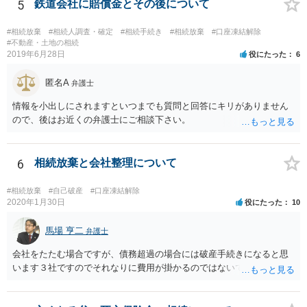
書類を提出されることをおすすめいたします。 なお、お父様の債務が
5
鉄道会社に賠償金とその後について
他にもあるかもしれないというリスクを考えますと、相続放棄の申述
にあたっては、法テラスの無料相談等を利用して弁護士に相談するこ
#相続放棄
#相続人調査・確定
#相続手続き
#相続放棄
#口座凍結解除
とも十分考えられるかと存じます。また、ご記載いただいた事実関係
#不動産・土地の相続
2019年6月28日
役にたった
6
を拝見するかぎり、再婚相手のかたは既に相続放棄をされている可能
性があるかもしれません。
匿名A
弁護士
情報を小出しにされますといつまでも質問と回答にキリがありません
ので、後はお近くの弁護士にご相談下さい。
6
相続放棄と会社整理について
#相続放棄
#自己破産
#口座凍結解除
2020年1月30日
役にたった
10
馬場 亨二
弁護士
会社をたたむ場合ですが、債務超過の場合には破産手続きになると思
います３社ですのでそれなりに費用が掛かるのではないでしょうか。