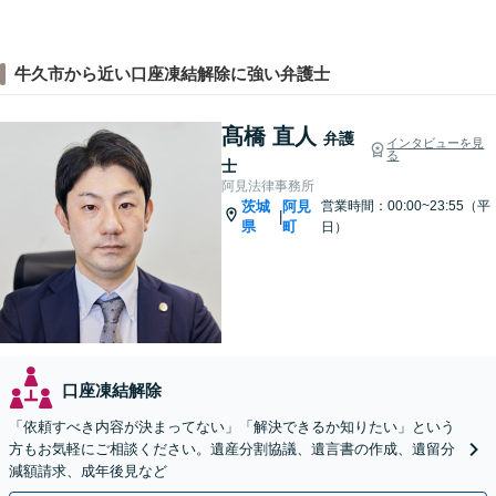
牛久市から近い口座凍結解除に強い弁護士
髙橋 直人
弁護
インタビューを見
る
士
阿見法律事務所
茨城
阿見
営業時間：00:00~23:55（平
|
県
町
日）
口座凍結解除
「依頼すべき内容が決まってない」「解決できるか知りたい」という
方もお気軽にご相談ください。遺産分割協議、遺言書の作成、遺留分
減額請求、成年後見など