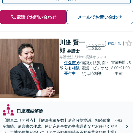
電話でお問い合わせ
メールでお問い合わせ
川邉 賢一
神奈川県
インタビュ
ーを見る
郎
弁護士
弁護士法人Next 横浜オフィス
営業時間：0
牛久市
か
面談方法(対面・
らも相談
電話・ビデオな
8:00~21:00
受付中
ど)は応相談
（平日）
口座凍結解除
【関東エリア対応】【解決実績多数】遺産分割協議、相続放棄、不動
産相続、遺言書の作成、使い込み事案の事実調査などお任せくださ
い。土地の価格が高いエリアの不動産相続も不動産業者や他士業と連