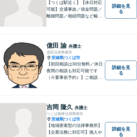
【つくば駅近く】【休日対応
詳細を見
可能】交通事故／借金問題／
る
離婚問題／相続問題など幅広
い分野に対応可能。法律的な
解決だけでなく、 一緒に悩
み、考え、依頼者様の希望を
実現するために精一杯努力い
億田 諭
弁護士
たします。お気軽にご相談く
億田法律事務所
ださい。
茨城県
つくば市
|
【初回相談は30分無料／休日
詳細を見
夜間の相談も対応可能です
る
（※要事前予約）】ご相談、
ご依頼をいただいた方が、次
の一歩を踏み出せるアドバイ
スを心がけています。お気軽
にお問合せください。
吉岡 隆久
弁護士
つくば紫峰法律事務所
茨城県
つくば市
|
【地域密着型の法律事務所】
詳細を見
【企業法務に対応可】個人や
る