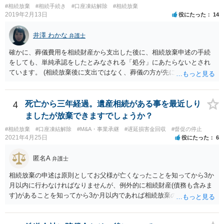
#相続放棄
#相続手続き
#口座凍結解除
#相続放棄
2019年2月13日
役にたった
14
井澤 わかな
弁護士
確かに、葬儀費用を相続財産から支出した後に、相続放棄申述の手続
をしても、単純承認をしたとみなされる「処分」にあたらないとされ
ています。 (相続放棄後に支出ではなく、葬儀の方が先に来るのが通常
だと思いますので、葬儀→葬儀費用を相続財産から支出→相続放棄申
述の手続ということだと思いますが) ただ、葬儀費用ならいくらでもよ
いということではなく、身分相応の、社会的儀式として当然認められ
4
死亡から三年経過。遺産相続がある事を最近しり
る程度の金額に留まると考えた方がよいです。 もし、相続人の皆さん
ましたが放棄できますでしょうか？
に葬儀費用を支出する経済力がなく、質素な葬儀を行った費用であれ
#相続放棄
#口座凍結解除
#M&A・事業承継
#遅延損害金回収
#督促の停止
ば相続財産から支出しても単純承認と認められない可能性が高いの
2021年4月25日
役にたった
6
で、相続放棄申述が受理される可能性も高いと思います。
匿名A
弁護士
相続放棄の申述は原則としてお父様が亡くなったことを知ってから3か
月以内に行わなければなりませんが、例外的に相続財産(債務も含みま
す)があることを知ってから3か月以内であれば相続放棄の申述が認め
られる可能性もありますので、通知が届いたのが3か月以内の話なので
したら、早急に家裁に行って相続放棄の申述をしたい旨告げて必要な