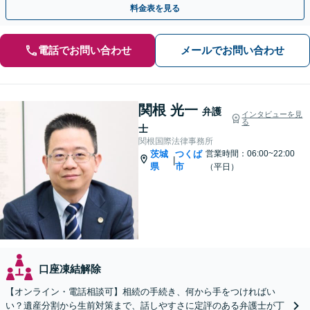
料金表を見る
電話でお問い合わせ
メールでお問い合わせ
関根 光一
弁護
インタビューを見
る
士
関根国際法律事務所
茨城
つくば
営業時間：06:00~22:00
|
県
市
（平日）
口座凍結解除
【オンライン・電話相談可】相続の手続き、何から手をつければい
い？遺産分割から生前対策まで、話しやすさに定評のある弁護士が丁