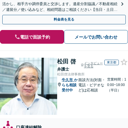
活かし、相手方や調停委員と交渉します。遺産分割協議／不動産相続
／遺留分／使い込みなど、相続問題はご相談ください【当日・土日対
応可】トラブル前の段階でも相談可。メール24時間受付
料金表を見る
電話で面談予約
メールでお問い合わせ
松田 啓
東京都
インタビュー
を見る
弁護士
松田啓法律事務所
営業時間：1
牛久市
か
面談方法(対面・
らも相談
電話・ビデオな
0:00~18:00
受付中
ど)は応相談
（平日）
口座凍結解除