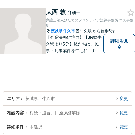
日々を終わらせるために安心
大西 敦
の第一歩を踏み出しましょ
弁護士
う。お気軽にお問い合わせく
弁護士法人ひたちのフロンティア法律事務所 牛久事務
ださい。
所
茨城県
牛久市
牛久駅
から徒歩5分
|
【企業法務に注力】【JR線牛
詳細を見
久駅より5分】私たちは、民
る
事・商事案件を中心に、弁護
士活動に取り組んでおりま
す。特に、企業法務について
は法律資料を迅速に用いた、
的確なアプローチで活動に取
り組んでおります。是非、お
気軽にご相談ください。
エリア
茨城県、牛久市
変更
相談内容
相続・遺言、口座凍結解除
変更
詳細条件
未選択
変更