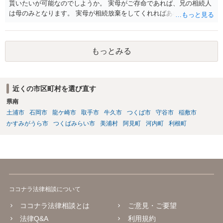
貰いたいが可能なのでしようか。 実母がご存命であれば、兄の相続人
は母のみとなります。 実母が相続放棄をしてくれればあなた方兄弟及
び実母の子が相続人となります。 実母に連絡を取って話してみるほか
ないと思います。
もっとみる
近くの市区町村を選び直す
県南
土浦市
石岡市
龍ケ崎市
取手市
牛久市
つくば市
守谷市
稲敷市
かすみがうら市
つくばみらい市
美浦村
阿見町
河内町
利根町
ココナラ法律相談について
ココナラ法律相談とは
ご意見・ご要望
法律Q&A
利用規約