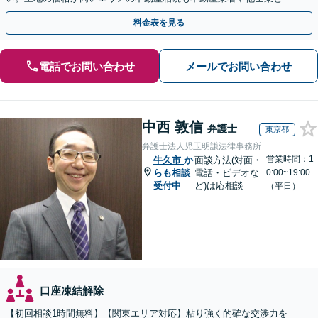
携し、適切かつ円滑に対応します【初回相談無料】
料金表を見る
電話でお問い合わせ
メールでお問い合わせ
中西 敦信
弁護士
東京都
弁護士法人児玉明謙法律事務所
営業時間：1
牛久市
か
面談方法(対面・
らも相談
電話・ビデオな
0:00~19:00
受付中
ど)は応相談
（平日）
口座凍結解除
【初回相談1時間無料】【関東エリア対応】粘り強く的確な交渉力を