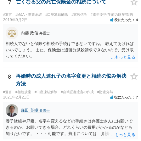
7
亡くなる父の死亡保険金の相続について
#遺言
#M&A・事業承継
#口座凍結解除
#家族信託
#成年後見(生前の財産管理)
2019年9月2日
役にたった
4
内藤 政信
弁護士
相続人でないと保険や相続の手続はできないですね。 教えてあげれば
いいでしょう。 また、保険金は遺留分減殺請求できないので、受け取
ってください。
8
再婚時の成人連れ子の名字変更と相続の悩み解決
方法
#遺言
#相続放棄
#口座凍結解除
#自筆証書遺言の作成
#財産分与
2021年2月21日
役にたった
7
森田 英樹
弁護士
養子縁組や戸籍、名字を変えるなどの手続きは弁護士さんにお願いで
きるのか、お願いできる場合、どれくらいの費用がかかるのかなども
知りたいです。 ・・・可能です。費用については 弁護士と直接面談
の上 内容を確認し 協議の上個別に契約によって決まることになっ