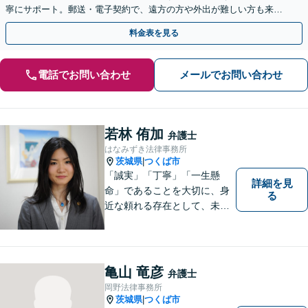
寧にサポート。郵送・電子契約で、遠方の方や外出が難しい方も来所
不要で即日着手が可能です。まずはご相談ください。
料金表を見る
電話でお問い合わせ
メールでお問い合わせ
若林 侑加
弁護士
はなみずき法律事務所
茨城県
つくば市
|
「誠実」「丁寧」「一生懸
詳細を見
命」であることを大切に、身
る
近な頼れる存在として、未来
を切り拓くあなたを全力でサ
ポートします！
亀山 竜彦
弁護士
岡野法律事務所
茨城県
つくば市
|