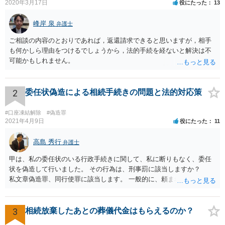
2020年3月17日
役にたった
13
峰岸 泉
弁護士
ご相談の内容のとおりであれば，返還請求できると思いますが，相手
も何かしら理由をつけるでしょうから，法的手続を経ないと解決は不
可能かもしれません。
2
委任状偽造による相続手続きの問題と法的対応策
#口座凍結解除
#偽造罪
2021年4月9日
役にたった
11
高島 秀行
弁護士
甲は、私の委任状のいる行政手続きに関して、私に断りもなく、委任
状を偽造して行いました。 その行為は、刑事罰に該当しますか？
私文章偽造罪、同行使罪に該当します。 一般的に、頼まれた（委任さ
れた）人は、行政に提出する委任状の署名を偽造できるのでしょう
か？ 委任状を偽造して使用することはまでは依頼の範囲ではない
ので できないと思います。
3
相続放棄したあとの葬儀代金はもらえるのか？