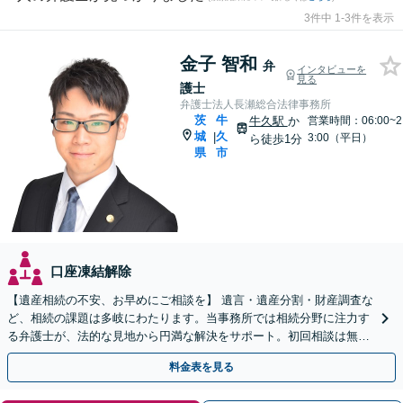
3件中 1-3件を表示
金子 智和
弁
インタビューを
見る
護士
弁護士法人長瀬総合法律事務所
茨
牛
牛久駅
か
営業時間：06:00~2
城
久
|
3:00（平日）
ら徒歩1分
県
市
口座凍結解除
【遺産相続の不安、お早めにご相談を】 遺言・遺産分割・財産調査な
ど、相続の課題は多岐にわたります。当事務所では相続分野に注力す
る弁護士が、法的な見地から円満な解決をサポート。初回相談は無料
（予約制）です。まずは現状の整理から始めませんか？
料金表を見る