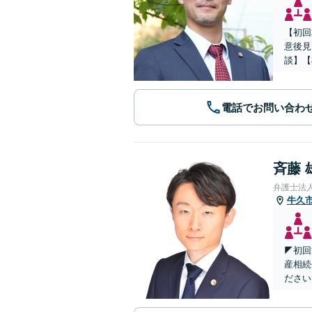
【初回
意後見
談】【
電話でお問い合わ
斉藤 
弁護士法
牛久
◤初回
産相続
ださい