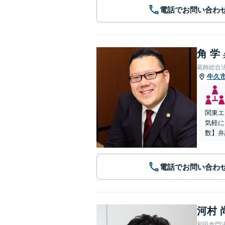
電話でお問い合わ
角 学
葛飾総合
牛久
関東エ
気軽に
数】弁
電話でお問い合わ
河村 
和田倉門