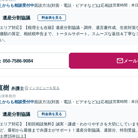
市
からも相談受付中
面談方法(対面・電話・ビデオなど)は応相談
営業時間：本
遺産分割協議
料金表を見る
エリア対応】【税理士も在籍】遺産分割協議・調停、遺言書作成、生前対策
価額の算定、相続税申告まで、トータルサポート。スムーズな返信＆丁寧な
い。
メール
直樹
弁護士
インタビューを見る
法律事務所
市
からも相談受付中
面談方法(対面・電話・ビデオなど)は応相談
営業時間：本
遺産分割協議
料金表を見る
エリア対応】【初回相談無料】誠実・謙虚・わかりやすさを大切にしていま
ど、最初から最後まで弁護士がサポート！遺産分割協議、遺留分、特別受益
士歴15年以上】