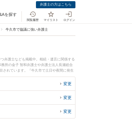
弁護士の方はこちら
&Aを探す
閲覧履歴
マイリスト
ログイン
牛久市で協議に強い弁護士
持つ弁護士なども掲載中。相続・遺言に関係する
務所の金子 智和弁護士や弁護士法人長瀬総合
注目されています。『牛久市で土日や夜間に発生
たい』『初回相談無料で遺産分割協議を法律相談
変更
変更
変更