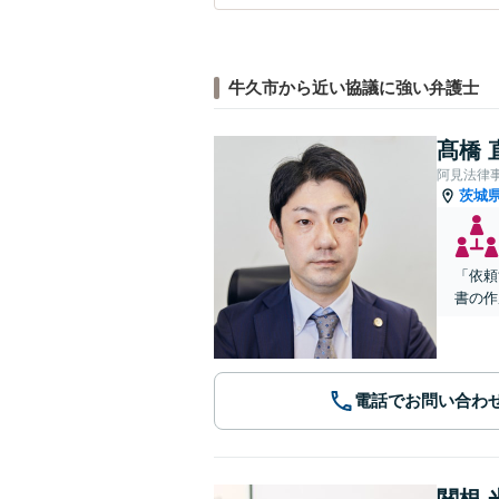
牛久市から近い協議に強い弁護士
髙橋 
阿見法律
茨城
「依頼
書の作
電話でお問い合わ
関根 