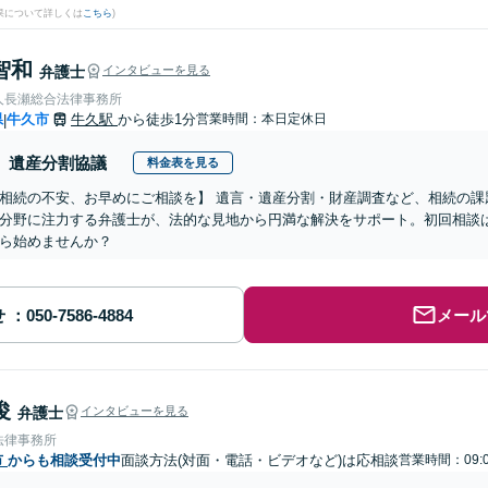
果について詳しくは
こちら
)
智和
弁護士
インタビューを見る
人長瀬総合法律事務所
県
牛久市
牛久駅
から徒歩1分
営業時間：本日定休日
|
遺産分割協議
料金表を見る
相続の不安、お早めにご相談を】 遺言・遺産分割・財産調査など、相続の課
分野に注力する弁護士が、法的な見地から円満な解決をサポート。初回相談
ら始めませんか？
せ
メール
俊
弁護士
インタビューを見る
法律事務所
市
からも相談受付中
面談方法(対面・電話・ビデオなど)は応相談
営業時間：09:0