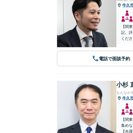
牛久
【関東
記、評
くださ
電話で面談予約
小杉 
もんなか
牛久
【関東
集めな
【弁護