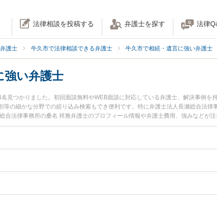
法律相談を投稿する
弁護士を探す
法律Q
弁護士
牛久市で法律相談できる弁護士
牛久市で相続・遺言に強い弁護士
に強い弁護士
4名見つかりました。初回面談無料やWEB面談に対応している弁護士、解決事例を
割等の細かな分野での絞り込み検索もでき便利です。特に弁護士法人長瀬総合法律事
瀬総合法律事務所の桑名 祥雅弁護士のプロフィール情報や弁護士費用、強みなどが
に相談したい』『遺産分割協議のトラブル解決の実績豊富な近くの弁護士を検索し
どでお困りの相談者さんにおすすめです。