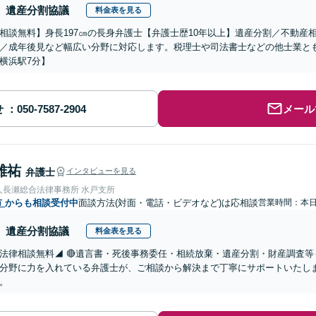
遺産分割協議
料金表を見る
相談無料】身長197㎝の長身弁護士【弁護士歴10年以上】遺産分割／不動産
／成年後見など幅広い分野に対応します。税理士や司法書士などの他士業と
横浜駅7分】
せ
メール
雄祐
弁護士
インタビューを見る
人長瀬総合法律事務所 水戸支所
市
からも相談受付中
面談方法(対面・電話・ビデオなど)は応相談
営業時間：本
遺産分割協議
料金表を見る
法律相談無料◢ 🔴遺言書・死後事務委任・相続放棄・遺産分割・財産調査等
分野に力を入れている弁護士が、ご相談から解決まで丁寧にサポートいたし
。