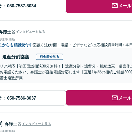
せ
メール
弁護士
インタビューを見る
法律事務所
市
からも相談受付中
面談方法(対面・電話・ビデオなど)は応相談
営業時間：本
遺産分割協議
料金表を見る
リア対応【初回面談相談30分無料！】遺産分割・遺留分・相続放棄・遺言作
お電話ください。弁護士が直接電話対応します【直近1年間の相続ご相談30
護士複数所属
せ
メール
尚
弁護士
インタビューを見る
法律事務所