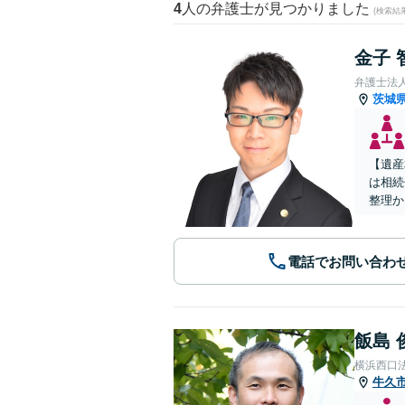
4
人の弁護士が見つかりました
(検索結
金子 
弁護士法
茨城
【遺産
は相続
整理か
電話でお問い合わ
飯島 
横浜西口
牛久