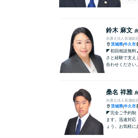
鈴木 麻文
弁護士法人長瀬総
茨城県
牛久市
|
◤初回相談無料
さと経験で支え
合わせください
桑名 祥雅
弁護士法人長瀬総
茨城県
牛久市
|
◤完全ご予約制
ます。迅速対応
ょう。お気軽に