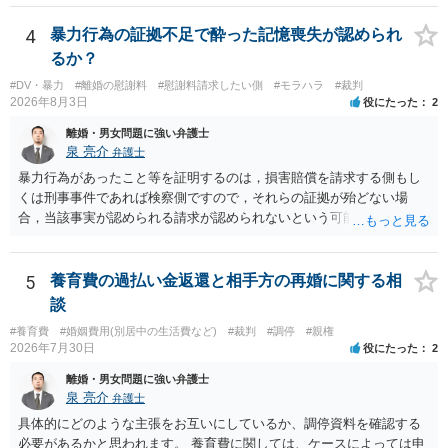
完全に所有する場合は、他の相続人に対して自宅の評価額の１/２の代
償金の支払いが必要になります。
4
暴力行為の証拠不足で酔った記憶喪失が認められ
るか？
#DV・暴力
#離婚の慰謝料
#慰謝料請求したい側
#モラハラ
#裁判
2026年8月3日
役にたった
2
離婚・男女問題に強い弁護士
泉 亮介
弁護士
暴力行為があったこと等を証明するのは，損害賠償を請求する側もし
くは刑事事件であれば検察側ですので，それらの証拠が殆どない場
合，当該事実が認められる請求が認められないという可能性はあるで
しょう。
5
養育費の過払い金返還と相手方の再婚に関する相
談
#養育費
#婚姻費用(別居中の生活費など)
#裁判
#調停
#親権
2026年7月30日
役にたった
2
離婚・男女問題に強い弁護士
泉 亮介
弁護士
具体的にどのような主張をお互いにしているか、調停資料を確認する
必要があるかと思われます。 養育費に関しては、ケースによっては申