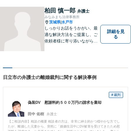
所】相談者の意向をきちんと
把握した上で、正当な権利を
柏田 慎一郎
弁護士
守るために丁寧な対応を致し
みなみまち法律事務所
ます。
茨城県
水戸市
|
しっかりお話をうかがい、最
詳細を見
適な解決方法をご提案し、ご
る
依頼者様に寄り添いながら全
力でサポートいたします。 お
気軽にご相談ください。
日立市の弁護士の離婚裁判に関する解決事例
# 裁判
偽装DV 慰謝料約５００万円の請求を棄却
田中 佑樹
弁護士
【ご相談内容】相談の概要 相談者の方は、非常に紳士的かつ穏やかな方でし
たが、離婚した元妻から、突然に「婚姻生活中にDV被害を受けてきたため慰