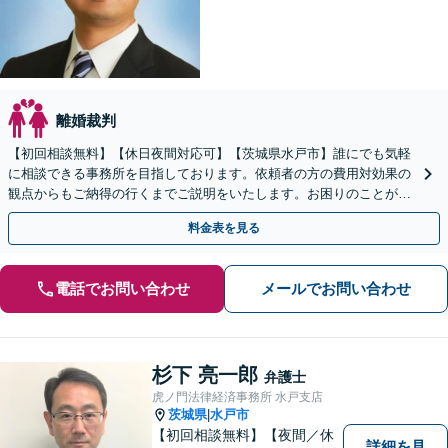
離婚裁判
【初回相談無料】【休日夜間対応可】【茨城県水戸市】誰にでも気軽
に相談できる事務所を目指しております。依頼者の方の費用対効果の
観点からもご納得の行くまでご説明をいたします。お困りのことがご
ざいましたらお気軽にご相談ください。
料金表を見る
電話でお問い合わせ
メールでお問い合わせ
杉下 亮一郎
弁護士
虎ノ門法律経済事務所 水戸支店
茨城県
水戸市
|
【初回相談無料】【夜間／休
詳細を見