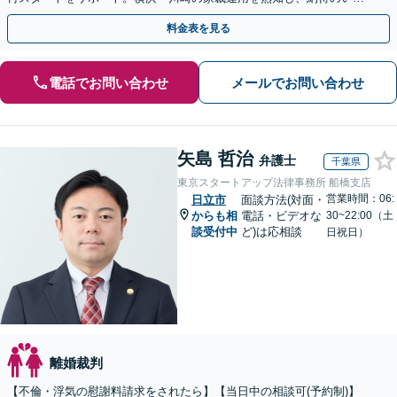
解決へ。まずは一人で抱え込まずにご相談ください。
料金表を見る
電話でお問い合わせ
メールでお問い合わせ
矢島 哲治
弁護士
千葉県
東京スタートアップ法律事務所 船橋支店
営業時間：06:
日立市
面談方法(対面・
からも相
電話・ビデオな
30~22:00（土
談受付中
ど)は応相談
日祝日）
離婚裁判
【不倫・浮気の慰謝料請求をされたら】【当日中の相談可(予約制)】