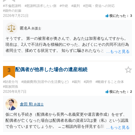
切関与しないなら100万円振り込む」というLINEや誓約書は、裁判上
#不倫慰謝料
#慰謝料請求したい側
#中絶
#裁判
#恐喝・脅迫への対応
どの程度証拠価値があるのか ⇒前後のやり取りや誓約書の具体的内容
#婚外の妊娠
2026年7月21日
役にたった
3
を見ない限り、具体的な判断はできませんが、一定の証拠価値はある
と考えます。 ③ 借用書があっても、後から100万円を貸付扱いに変更
匿名A
することは認められるのか。 ⇒おそらく１００万円は不当利得（受け
弁護士
取る正当な権利がないのに利益を取得した）として返還請求されてい
そうです。 第一の被害者が奥さんで、あなたは加害者なんですから。
るものかと推察しますので、 貸金返還ではないかと存じます。 ④ 私
現在は、2人で不法行為を積極的にやった、あげくにその共同不法行為
は現在、収入も不安定で貯金もなくリボ払い借金が既に約100万あり。
者同士で、揉めてる状況です。 知らずに騙されたならともか
今年に再婚したが主人はお金に厳しい為、一括で220万円を支払う事は
く・・・。 それでも経緯を考えれば多少は、その男よりは同情できる
困難 仮に裁判で敗訴した場合でも、分割払いになる可能性はあります
というだけですから。
か。 ⇒判決となり敗訴してしまった場合は、強制執行により不動産等
3
配偶者が他界した場合の遺産相続
の財産を差し押さえられ、そこから債権回収が図られることになりま
すが、 和解であれば柔軟な解決が可能ですので、その場合は分割払
#財産分与
#婚姻費用(別居中の生活費など)
#裁判
#調停
#離婚すること自体
いにより支払うことも十分可能です。 ⑤ このような事情であれば、私
#親族関係
は120万円のみ和解交渉を続けるべきでしょうか。 ⇒ご相談者様の認
2026年8月7日
役にたった
2
識を前提にすれば、１００万円も含めて返済する必要はないと考えら
れるため、 120万円のみについて交渉を続けることがベターかと存じ
倉田 勲
弁護士
ます。
仮に何も手続き（配偶者から長男へ名義変更や遺言書作成）をせず、
配偶者が亡くなった場合は配偶者名義の資産1/2は妻（私）という認識
で合っていますでしょうか。 →ご相談内容を拝見する限りでは、その
認識で合ってはいます。 なお、逆に１/２しか権利がないため、自宅を