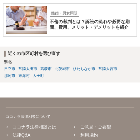
護士に頼む必要は無いでしょう。 以上、ご参考まで。
離婚・男女問題
不倫の裁判とは？訴訟の流れや必要な期
間、費用、メリット・デメリットを紹介
近くの市区町村を選び直す
県北
日立市
常陸太田市
高萩市
北茨城市
ひたちなか市
常陸大宮市
那珂市
東海村
大子町
ココナラ法律相談について
ココナラ法律相談とは
ご意見・ご要望
法律Q&A
利用規約