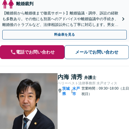
離婚裁判
【離婚前から離婚後まで徹底サポート】離婚協議・調停、訴訟の経験
も多数あり。その他にも別居へのアドバイスや離婚協議中の手続き、
離婚後のトラブルなど、法律相談以外にも丁寧に対応します。男女問
わず、熟年離婚や経営者の離婚にも対応【初回相談無料】
料金表を見る
電話でお問い合わせ
メールでお問い合わせ
内海 清秀
弁護士
ベリーベスト法律事務所 水戸オフィス
茨城
水戸
営業時間：09:30~18:00（土日
|
県
市
祝日）