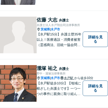
働問題、刑事事件などさまざ
まな法律トラブルに対応する
地域密着の女性弁護士。お困
りごとがあればお気軽にご相
佐藤 大志
弁護士
談ください！お一人おひとり
弁護士法人水戸翔合同法律事務所
に誠実に向き合います。
茨城県
水戸市
|
【水戸駅15分】弁護士歴35年
詳細を見
以上！医療過誤・消費者被害
る
（霊感商法、旧統一協会問題
を含む）・相続に注力する弁
護士。皆様の権利を守るた
め、日々勉強、積極的に行動
し、解決へと導いてまいりま
瀧塚 祐之
弁護士
す。お気軽にご相談くださ
野中・瀧塚法律事務所
い。【メール24時間受付中】
茨城県
水戸市
水戸駅
から徒歩10分
|
【水戸駅徒歩10分】【地域に
詳細を見
根ざした弁護士です】一つ一
る
つの事件に親身に取り組んで
いくことを心がけています。
【開設55年以上の法律事務