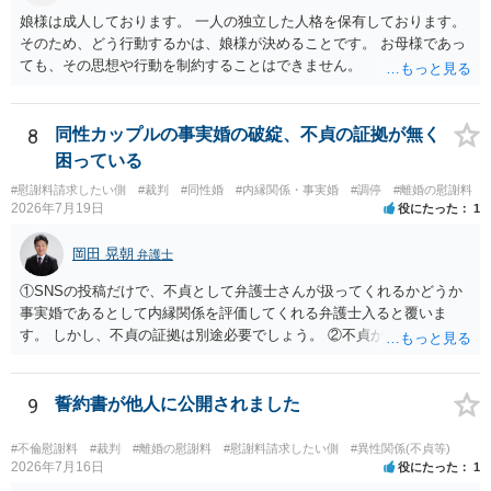
娘様は成人しております。 一人の独立した人格を保有しております。
そのため、どう行動するかは、娘様が決めることです。 お母様であっ
ても、その思想や行動を制約することはできません。
8
同性カップルの事実婚の破綻、不貞の証拠が無く
困っている
#慰謝料請求したい側
#裁判
#同性婚
#内縁関係・事実婚
#調停
#離婚の慰謝料
2026年7月19日
役にたった
1
岡田 晃朝
弁護士
①SNSの投稿だけで、不貞として弁護士さんが扱ってくれるかどうか
事実婚であるとして内縁関係を評価してくれる弁護士入ると覆いま
す。 しかし、不貞の証拠は別途必要でしょう。 ②不貞が認められない
のであれば、こちらが別れを承諾してはいるが、一方的な事実婚の解
消にあたるかどうか そこは協議の余地はあるかもしれませんが、離婚
の場合も相互に帰責性が無ければ（立証できなければ）、慰謝料など
9
誓約書が他人に公開されました
は無いので、意味があるかでしょうね。
#不倫慰謝料
#裁判
#離婚の慰謝料
#慰謝料請求したい側
#異性関係(不貞等)
2026年7月16日
役にたった
1