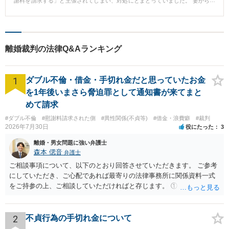
謝料を請求する」と主張されてしまい、対処にとまどっていました。 妻から
は、合計約500万円もの高額な慰謝料を請求されたため、どうしてよいか分か
らず、当事務所にご相談にお越しになりました。 当事務所の対応 当事務所で
お話をうかがい、妻との婚姻生活の状況を時系列に沿って整理していきまし
た。 詳しくお話をうかがっていくと、男性がDVをしたどころか、かえって妻
との関係を修復するために様々な努力を重ねてきたことが浮かび上がってき
離婚裁判の法律Q&Aランキング
ました。 婚姻生活の状況は、どうしても２人だけの閉ざされた関係になって
しまいがちであるため、客観的な証拠を収集することには工夫が必要でした
が、男性と二人三脚で証拠を収集していき、妻が主張するDVがあったとすれ
1
ば不自然といえるような証拠を集めることができました。 そして、これらの
ダブル不倫・借金・手切れ金だと思っていたお金
証拠をもとに、詳細な事実の主張を重ねた結果、最終的には訴訟でも妻の請
を1年後いまさら脅迫罪として通知書が来てまと
求は棄却されました（元妻の慰謝料等約500万円の請求は全額否定されたこと
めて請求
になります）。 男性は、ご自身の主張が認められ、ようやく平穏な日常を取
り戻すことができました。 弁護士からのコメント 本件のように、女性側から
#ダブル不倫
#慰謝料請求された側
#異性関係(不貞等)
#借金・浪費癖
#裁判
DV被害を受けたという主張がされることは少なくありません。 しかしなが
2026年7月30日
役にたった
3
ら、中には本当にDVがあったといえるのか、疑問が残るケースもあります。
本件では、幸いにして適切な証拠を収集することができ、最終的には男性のD
離婚・男女問題に強い弁護士
V被害があったとはいえないとして、妻からの慰謝料請求が排斥されました
森本 偲音
弁護士
が、仮に適切な証拠を収集することができていなければ、果たしてどうなっ
ご相談事項について、以下のとおり回答させていただきます。 ご参考
たのだろうかと思います。 慰謝料請求のケースでは、適切な主張や立証が大
切です。 慰謝料の問題でお悩みでしたら、まずはお気軽にご相談されること
にしていただき、ご心配であれば最寄りの法律事務所に関係資料一式
をお勧めいたします。 ※守秘義務の観点から、事例の一部を修正していま
をご持参の上、ご相談していただければと存じます。 ① このLINEの
す。 ※事務所として対応いたしました。
流れを見る限り、100万円は貸付金ではなく、手切れ金・和解金と評価
される可能性はあるのか ⇒LINEを含む１００万円の貸付に至るまでの
やり取り等の経緯、誓約書の内容等を踏まえて、関係を清算するため
2
不貞行為の手切れ金について
の 金銭であったと評価される可能性はあると考えます。 ② 「今後一