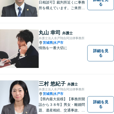
日相談可】裁判所近くに事務
る
所を構えています。ご来所・
ご相談しやすい環境を整えて
おりますので、お気軽にご相
談ください。ご依頼者様とと
もに最善の解決を目指しま
丸山 幸司
弁護士
す。
弁護士法人水戸翔合同法律事務所
茨城県
水戸市
|
情熱を一番大切に
詳細を見
る
三村 悠紀子
弁護士
弁護士法人水戸翔合同法律事務所
茨城県
水戸市
|
【県内最大規模】【事務所開
詳細を見
設から３８年】男女・離婚問
る
題、遺産相続、交通事故、労