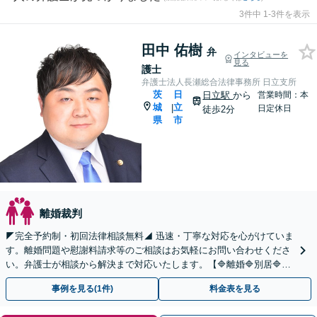
3件中 1-3件を表示
田中 佑樹
弁
インタビューを
見る
護士
弁護士法人長瀬総合法律事務所 日立支所
茨
日
日立駅
から
営業時間：本
城
立
|
日定休日
徒歩2分
県
市
離婚裁判
◤完全予約制・初回法律相談無料◢ 迅速・丁寧な対応を心がけていま
す。離婚問題や慰謝料請求等のご相談はお気軽にお問い合わせくださ
い。弁護士が相談から解決まで対応いたします。【🔷離婚🔷別居🔷財
産分与🔷婚約破棄🔷不貞慰謝料トラブル】
事例を見る(1件)
料金表を見る