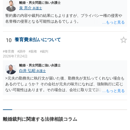
離婚・男女問題に強い弁護士
泉 亮介
弁護士
誓約書の内容や裁判の結果にもよりますが、プライバシー権の侵害や
名誉権の侵害となる可能性はあるでしょう。
10
養育費未払いについて
#養育費
#調停
#親権
#裁判
2026年7月24日
離婚・男女問題に強い弁護士
白井 弘昭
弁護士
>元夫の勤務先に執行文が届いた後、勤務先が支払ってくれない場合も
あるのでしょうか？ その会社が元夫の味方になれば、強制執行に応じ
ない可能性はあります。その場合は、会社に取り立て訴訟を行うこと
で、会社から取り立てることができます。 その他、預金を探して差し
押さえ、元夫名義の車の差し押さえ競売などを検討します。 ＞何もで
きなかった場合は、公正証書の原本は戻ってくるのでしょうか？ 取れ
ても取れなくても、執行裁判所に原本の還付請求を行えば還付されま
離婚裁判に関連する法律相談コラム
す。 ＞他の弁護士さんに再度依頼できるのでしょうか？ できます。た
だ、取れなかった場合に取り立て訴訟等を起こしてもらえば、他の弁