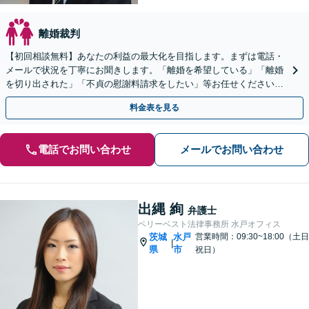
離婚裁判
【初回相談無料】あなたの利益の最大化を目指します。まずは電話・
メールで状況を丁寧にお聞きします。「離婚を希望している」「離婚
を切り出された」「不貞の慰謝料請求をしたい」等お任せください。
【リーズナブルな料金設定】
料金表を見る
電話でお問い合わせ
メールでお問い合わせ
出縄 絢
弁護士
ベリーベスト法律事務所 水戸オフィス
茨城
水戸
営業時間：09:30~18:00（土日
|
県
市
祝日）