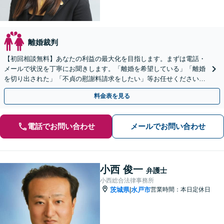
離婚裁判
【初回相談無料】あなたの利益の最大化を目指します。まずは電話・
メールで状況を丁寧にお聞きします。「離婚を希望している」「離婚
を切り出された」「不貞の慰謝料請求をしたい」等お任せください。
【リーズナブルな料金設定】
料金表を見る
電話でお問い合わせ
メールでお問い合わせ
小西 俊一
弁護士
小西総合法律事務所
茨城県
水戸市
営業時間：本日定休日
|