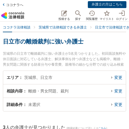
弁護士の方はこちら
ココナラへ
投稿する
探す
閲覧履歴
マイリスト
ログイン
ココナラ法律相談
茨城県で法律相談できる弁護士
日立市で法律相談で
日立市の離婚裁判に強い弁護士
茨城県の日立市で離婚裁判に強い弁護士が3名見つかりました。初回面談無料や
休日面談に対応している弁護士、解決事例を持つ弁護士なども掲載中。離婚・
男女問題に関係する財産分与や養育費、親権等の細かな分野での絞り込み検索
もでき便利です。特に弁護士法人長瀬総合法律事務所 日立支所の田中 佑樹弁護
士や弁護士法人片岡総合法律事務所 日立事務所の髙梨 亮輔弁護士、弁護士法人
エリア
茨城県、日立市
変更
長瀬総合法律事務所 日立支所の竹内 聡弁護士のプロフィール情報や弁護士費
用、強みなどが注目されています。『日立市で土日や夜間に発生した離婚裁判
相談内容
離婚・男女問題、裁判
変更
のトラブルを今すぐに弁護士に相談したい』『離婚裁判のトラブル解決の実績
豊富な近くの弁護士を検索したい』『初回相談無料で離婚裁判を法律相談でき
る日立市内の弁護士に相談予約したい』などでお困りの相談者さんにおすすめ
詳細条件
未選択
変更
です。
3
人の弁護士が見つかりました
(検索結果について詳しくは
こちら
)