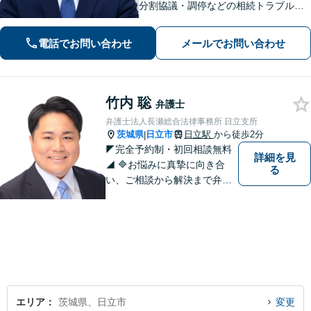
分割協議・調停などの相続トラブルや
手続き／自己破産・任意整理など借金
問題を中心に、幅広くご相談を承りま
電話でお問い合わせ
メールでお問い合わせ
す【土日祝対応可】分かりやすく丁寧
な対応を心がけ、最善の解決を目指し
ます
竹内 聡
弁護士
弁護士法人長瀬総合法律事務所 日立支所
茨城県
日立市
日立駅
から徒歩2分
|
◤完全予約制・初回相談無料
詳細を見
◢ 🔷お悩みに真摯に向き合
る
い、ご相談から解決まで弁護
士がサポートいたします。誠
実さと経験で支えます。🔷不
安な日々を終わらせるために
安心の第一歩を踏み出しまし
ょう。お気軽にお問い合わせ
ください。
エリア
茨城県、日立市
変更