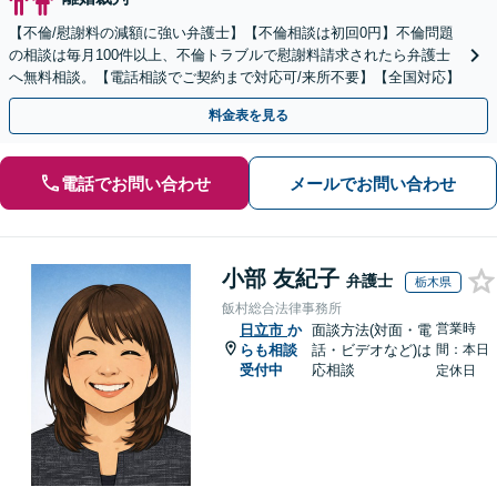
【不倫/慰謝料の減額に強い弁護士】【不倫相談は初回0円】不倫問題
の相談は毎月100件以上、不倫トラブルで慰謝料請求されたら弁護士
へ無料相談。【電話相談でご契約まで対応可/来所不要】【全国対応】
料金表を見る
電話でお問い合わせ
メールでお問い合わせ
小部 友紀子
弁護士
栃木県
飯村総合法律事務所
営業時
日立市
か
面談方法(対面・電
らも相談
話・ビデオなど)は
間：本日
受付中
応相談
定休日