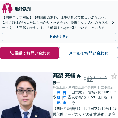
離婚裁判
【関東エリア対応】【初回面談無料】仕事や育児で忙しいあなたへ。
女性弁護士があなたにしっかりと向き合い、後悔しない人生の再スタ
ートを二人三脚で考えます。「離婚すべきか悩んでいる」という方も
安心してお話しください【完全個室で対応・子連れ相談可】
料金表を見る
電話でお問い合わせ
メールでお問い合わせ
髙梨 亮輔
弁
インタビューを
見る
護士
弁護士法人片岡総合法律事務所 日立事務所
日立駅
か
営業時間：00:00~2
茨
日
3:59（土日祝日）
城
立
ら徒歩10
|
県
市
分
【初回相談無料】【JR日立駅10分】経
営顧問サービスなどの企業法務／遺産