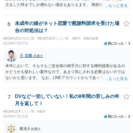
立をした時までしか遡れない場合もありえます。 再婚後の相手方の行
動がどのようなものであったのかも重要であるため、相手が再婚後の
養育費に関するやりとり等があればそちらについても確認する必要が
あるでしょう。 公開相談の場での回答よりも個別に弁護士にご相談さ
6
未成年の娘がネット恋愛で慰謝料請求を受けた場
れることをお勧めいたします。
合の対処法は？
#慰謝料請求された側
#慰謝料請求したい側
#裁判
#婚約破棄
2026年7月27日
役にたった
3
王 宣麟
弁護士
本件において、そもそもご息女様の相手方に対する権利侵害があるの
かどうかも疑わしい案件なので、あまり気にされる必要はないのでは
ないかと思います。 なお、LINEアカウントからであっても、そこに紐
づけられた電話番号の開示→携帯電話会社から氏名・住所が開示され
るパターンはありえるものの、本件のような精神的損害が発生したと
明確にいえないような案件において開示がなされる可能性も低いので
7
DVなど一切していない！私の8年間の苦しみの年
はないかと推察します。
月を返して！
#慰謝料請求したい側
#裁判
2026年7月22日
役にたった
2
匿名A
弁護士