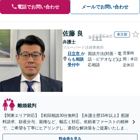
電話でお問い合わせ
メールでお問い合わせ
佐藤 良
東京都
インタビュー
を見る
弁護士
ブルーバード法律事務所
営業時
日立市
か
面談方法(対面・電
らも相談
話・ビデオなど)は
間：本日
受付中
応相談
定休日
離婚裁判
【関東エリア対応】【初回相談30分無料】【弁護士歴15年以上】慰謝
料請求、財産分与、親権など、幅広く対応。依頼者ファーストの精神
で、ご希望を丁寧にヒアリングし、適切な解決策をご提案いたしま
す。まずは無料相談でお悩みをお聞かせください。
料金表を見る