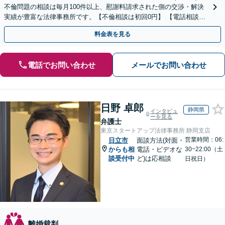
不倫問題の相談は毎月100件以上、慰謝料請求された側の交渉・解決
実績が豊富な法律事務所です。【不倫相談は初回0円】 【電話相談で
ご契約まで対応可/来所不要】
料金表を見る
電話でお問い合わせ
メールでお問い合わせ
日野 卓郎
静岡県
インタビュ
ーを見る
弁護士
東京スタートアップ法律事務所 静岡支店
営業時間：06:
日立市
面談方法(対面・
からも相
電話・ビデオな
30~22:00（土
談受付中
ど)は応相談
日祝日）
離婚裁判