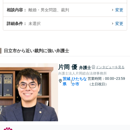
相談内容
離婚・男女問題、裁判
変更
詳細条件
未選択
変更
日立市から近い裁判に強い弁護士
片岡 優
弁護士
インタビューを見る
弁護士法人片岡総合法律事務所
茨城
ひたちな
営業時間：00:00~23:59
|
県
か市
（土日祝日）