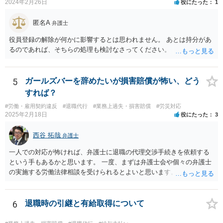
2024年2月26日
役にたった
1
匿名A
弁護士
役員登録の解除が何かに影響するとは思われません。 あとは持分があ
るのであれば、そちらの処理も検討なさってください。
5
ガールズバーを辞めたいが損害賠償が怖い、どう
すれば？
#労働・雇用契約違反
#退職代行
#業務上過失・損害賠償
#労災対応
2025年2月18日
役にたった
3
西谷 拓哉
弁護士
一人での対応が怖ければ、弁護士に退職の代理交渉手続きを依頼する
という手もあるかと思います。 一度、まずは弁護士会や個々の弁護士
の実施する労働法律相談を受けられるとよいと思います。
6
退職時の引継と有給取得について