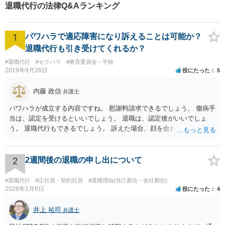
退職代行の法律Q&Aランキング
1
パワハラで適応障害になり訴えることは可能か？
退職代行も引き受けてくれるか？
#退職代行
#セクハラ
#教育委員会・学校
2019年9月26日
役にたった
5
内藤 政信
弁護士
パワハラが成立する内容ですね。 慰謝料請求できるでしょう。 傷病手
当は、認定を受けるといいでしょう。 退職は、認定後がいいでしょ
う。 退職代行もできるでしょう。 訴えた場合、顔を合わすことは、あ
るかもしれません。 そのときは、弁護士も一緒ですから、いまより恐
れは 減じて来るでしょう。
2
2週間後の退職の申し出について
#退職代行
#正社員・契約社員
#退職理由(自己都合・会社都合)
2026年1月8日
役にたった
4
井上 祐司
弁護士