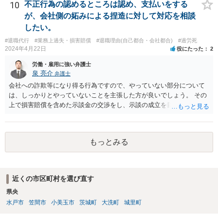
ロフィールのリンクから飛べます。 ご参考になれば幸いです。
10
不正行為の認めるところは認め、支払いをする
が、会社側の妬みによる捏造に対して対応を相談
したい。
#退職代行
#業務上過失・損害賠償
#退職理由(自己都合・会社都合)
#過労死
2024年4月22日
役にたった
2
労働・雇用に強い弁護士
泉 亮介
弁護士
会社への詐欺等になり得る行為ですので、やっていない部分について
は、しっかりとやっていないことを主張した方が良いでしょう。 その
上で損害賠償を含めた示談金の交渉をし、示談の成立を目指す必要が
あるでしょう。
もっとみる
近くの市区町村を選び直す
県央
水戸市
笠間市
小美玉市
茨城町
大洗町
城里町