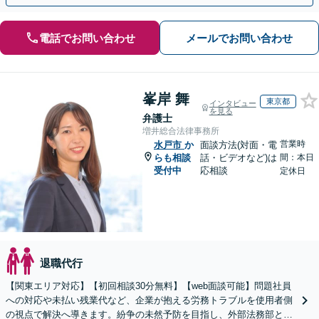
電話でお問い合わせ
メールでお問い合わせ
峯岸 舞
東京都
インタビュー
を見る
弁護士
増井総合法律事務所
営業時
水戸市
か
面談方法(対面・電
らも相談
話・ビデオなど)は
間：本日
受付中
応相談
定休日
退職代行
【関東エリア対応】【初回相談30分無料】【web面談可能】問題社員
への対応や未払い残業代など、企業が抱える労務トラブルを使用者側
の視点で解決へ導きます。紛争の未然予防を目指し、外部法務部とし