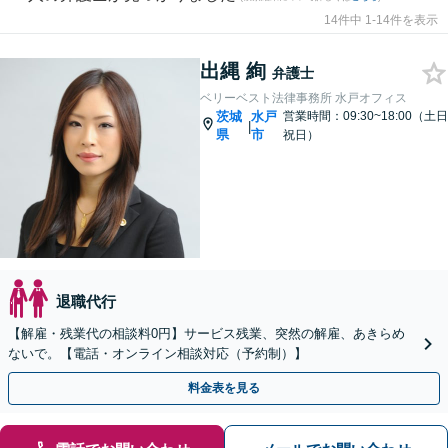
14件中 1-14件を表示
出縄 絢
弁護士
ベリーベスト法律事務所 水戸オフィス
茨城
水戸
営業時間：09:30~18:00（土日
|
県
市
祝日）
退職代行
【解雇・残業代の相談料0円】サービス残業、突然の解雇、あきらめ
ないで。【電話・オンライン相談対応（予約制）】
料金表を見る