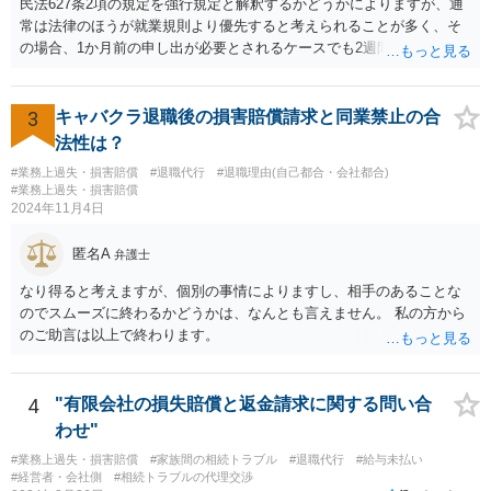
民法627条2項の規定を強行規定と解釈するかどうかによりますが、通
常は法律のほうが就業規則より優先すると考えられることが多く、そ
の場合、1か月前の申し出が必要とされるケースでも2週間前の退職予
告で退職の効果が生じると考えられます。 もっとも、退職1か月前の
申し出は世間のあらゆる業種で広く採用されたルールであり、それ自
体が不合理と判断されるようなものではないため、就業規則・退職金
3
キャバクラ退職後の損害賠償請求と同業禁止の合
規程において「正当な理由なく会社の承認を得ずに退職した場合や引
法性は？
継ぎを行わずに退職した場合に退職金を減額ないし不支給とする」旨
#業務上過失・損害賠償
#退職代行
#退職理由(自己都合・会社都合)
の条項が設けられている場合、その制約を受けることは考えられま
#業務上過失・損害賠償
す。
2024年11月4日
匿名A
弁護士
なり得ると考えますが、個別の事情によりますし、相手のあることな
のでスムーズに終わるかどうかは、なんとも言えません。 私の方から
のご助言は以上で終わります。
4
"有限会社の損失賠償と返金請求に関する問い合
わせ"
#業務上過失・損害賠償
#家族間の相続トラブル
#退職代行
#給与未払い
#経営者・会社側
#相続トラブルの代理交渉