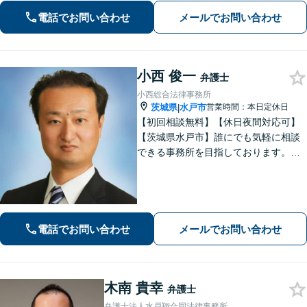
中心とした企業法務に対応
電話でお問い合わせ
メールでお問い合わせ
小西 俊一
弁護士
小西総合法律事務所
茨城県
水戸市
営業時間：本日定休日
|
【初回相談無料】【休日夜間対応可】
【茨城県水戸市】誰にでも気軽に相談
できる事務所を目指しております。依
頼者の方の費用対効果の観点からもご
納得の行くまでご説明をいたします。
お困りのことがございましたらお気軽
にご相談ください。
電話でお問い合わせ
メールでお問い合わせ
木南 貴幸
弁護士
弁護士法人水戸翔合同法律事務所