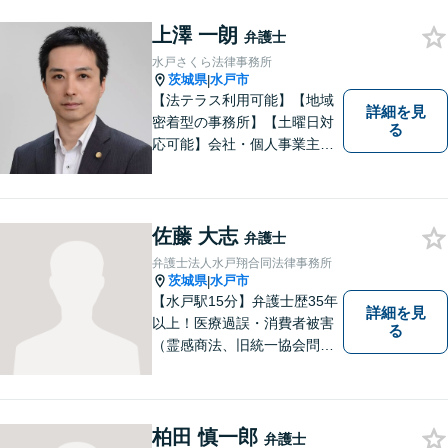
上澤 一朗
弁護士
水戸さくら法律事務所
茨城県
水戸市
|
【法テラス利用可能】【地域
詳細を見
密着型の事務所】【土曜日対
る
応可能】会社・個人事業主の
方の顧問契約/著作権問題/交通
事故/離婚/相続・遺産分割/不
動産に関するトラブル/借金返
済などに対応しております。
佐藤 大志
弁護士
お気軽にご相談ください。
弁護士法人水戸翔合同法律事務所
茨城県
水戸市
|
【水戸駅15分】弁護士歴35年
詳細を見
以上！医療過誤・消費者被害
る
（霊感商法、旧統一協会問題
を含む）・相続に注力する弁
護士。皆様の権利を守るた
め、日々勉強、積極的に行動
し、解決へと導いてまいりま
柏田 慎一郎
弁護士