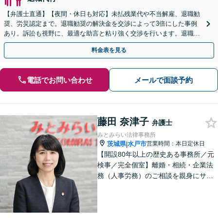
【弁護士直通】【夜間・休日も対応】未払残業代や不当解雇、退職勧
奨、労災認定まで。退職勧奨の解決金を交渉によって3倍にした事例
あり。訴訟も視野に、最適な助言と粘り強く交渉を行います。退職前
後、育休中などの状況でも歓迎。まずはご相談下さい！
料金表を見る
電話でお問い合わせ
メールで面談予約
藤田 奈津子
弁護士
みとみらい法律事務所
茨城県
水戸市
営業時間：本日定休日
|
【開設80年以上の歴史ある事務所／元
検事／完全個室】離婚・相続・企業法
務（人事労務）のご相談を親身にサポ
ートいたします。相続・離婚など家族
に関する問題の実績豊富／協議・調
停・訴訟まで円滑に対応／人事労務を