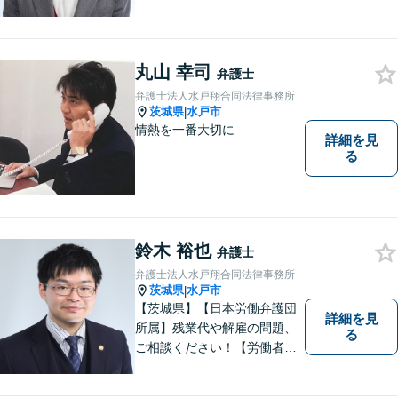
働問題、刑事事件などさまざ
まな法律トラブルに対応する
地域密着の女性弁護士。お困
りごとがあればお気軽にご相
丸山 幸司
弁護士
談ください！お一人おひとり
弁護士法人水戸翔合同法律事務所
に誠実に向き合います。
茨城県
水戸市
|
情熱を一番大切に
詳細を見
る
鈴木 裕也
弁護士
弁護士法人水戸翔合同法律事務所
茨城県
水戸市
|
【茨城県】【日本労働弁護団
詳細を見
所属】残業代や解雇の問題、
る
ご相談ください！【労働者側
労働相談 初回無料】