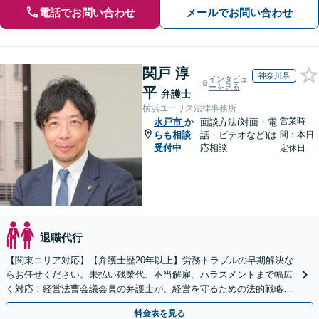
電話でお問い合わせ
メールでお問い合わせ
関戸 淳
神奈川県
インタビュ
ーを見る
平
弁護士
横浜ユーリス法律事務所
営業時
水戸市
か
面談方法(対面・電
らも相談
話・ビデオなど)は
間：本日
受付中
応相談
定休日
退職代行
【関東エリア対応】【弁護士歴20年以上】労務トラブルの早期解決な
らお任せください。未払い残業代、不当解雇、ハラスメントまで幅広
く対応！経営法曹会議会員の弁護士が、経営を守るための法的戦略を
提案します【夜間や休日相談も対応可能】
料金表を見る