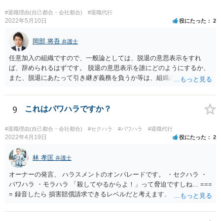
#退職理由(自己都合・会社都合)
#退職代行
2022年5月10日
役にたった
2
岡部 将吾
弁護士
任意加入の組織ですので、一般論としては、脱退の意思表示をすれ
ば、辞められるはずです。 脱退の意思表示を誰にどのようにするか、
また、脱退にあたって引き継ぎ義務を負うか等は、組織の実態等を踏
まえて個別的に判断する必要があります。 弁護士に直接相談すれば、
もう少し具体的な対応方法についてアドバイスを受けられると思いま
す。
9
これはパワハラですか？
#退職理由(自己都合・会社都合)
#セクハラ
#パワハラ
#退職代行
2022年4月19日
役にたった
2
林 孝匡
弁護士
オーナーの発言、 ハラスメントのオンパレードです。 ・セクハラ ・
パワハラ ・モラハラ 「殺してやるからよ！」って脅迫ですしね... ===
= 録音したら 損害賠償請求できるレベルだと考えます。 ━━━━━━
━━━ ▼ ご参考になればと ━━━━━━━━━ ・証拠の集め方 ・訴
え方 ・パワハラ裁判例については、 私がブログを書いています。 プ