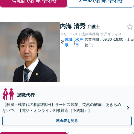
電話でお問い合わせ
メールでお問い合わせ
内海 清秀
弁護士
ベリーベスト法律事務所 水戸オフィス
茨城
水戸
営業時間：09:30~18:00（土日
|
県
市
祝日）
退職代行
【解雇・残業代の相談料0円】サービス残業、突然の解雇、あきらめ
ないで。【電話・オンライン相談対応（予約制）】
料金表を見る