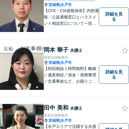
茨城県
水戸市
|
【CFE・CIA資格保有】内部通
詳細を見
報・公益通報窓口とハラスメ
る
ント相談窓口について一括対
応いたします【従業員500名
超の内部通報窓口業務経験】
岡本 華子
弁護士
美和法律事務所
茨城県
水戸市
|
【初回相談１時間無料】離婚
詳細を見
／遺産相続／借金・債務整理
る
／交通事故など、お困りごと
はお気軽にご相談ください。
ご依頼者様に寄り添い、より
良い解決を目指し全力でサポ
ートします。
田中 美和
弁護士
美和法律事務所
茨城県
水戸市
|
【水戸エリアで活躍する弁護