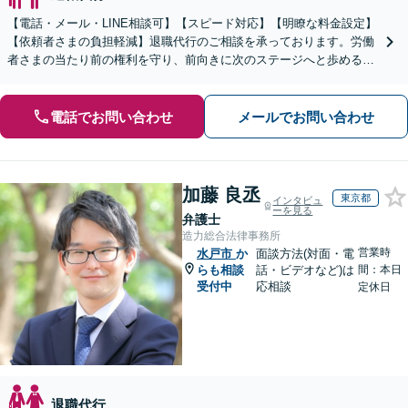
【電話・メール・LINE相談可】【スピード対応】【明瞭な料金設定】
【依頼者さまの負担軽減】退職代行のご相談を承っております。労働
者さまの当たり前の権利を守り、前向きに次のステージへと歩めるよ
う全力でサポートいたします。
電話でお問い合わせ
メールでお問い合わせ
加藤 良丞
東京都
インタビュ
ーを見る
弁護士
造力総合法律事務所
営業時
水戸市
か
面談方法(対面・電
らも相談
話・ビデオなど)は
間：本日
受付中
応相談
定休日
退職代行