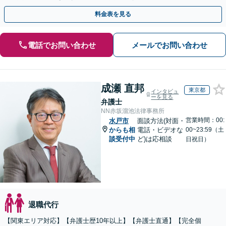
て顧問契約を通じた充実のサポートを提供しております
料金表を見る
電話でお問い合わせ
メールでお問い合わせ
成瀬 直邦
東京都
インタビュ
ーを見る
弁護士
NN赤坂溜池法律事務所
営業時間：00:
水戸市
面談方法(対面・
からも相
電話・ビデオな
00~23:59（土
談受付中
ど)は応相談
日祝日）
退職代行
【関東エリア対応】【弁護士歴10年以上】【弁護士直通】【完全個