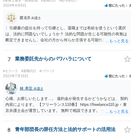
#業務上過失・損害賠償
#退職代行
#給与未払い
2024年4月6日
役にたった
2
匿名B
弁護士
〉引継書の提出を持って引継とし、退職までは有給を使うという選択
は、法的に問題ないでしょうか？ 法的な問題が生じる可能性の有無は
断定できませんし、会社の方から何らか主張する可能性はあります。
しかし、現実に損害賠償責任を負うことは、ほとんど考えられませ
ん。 それよりも、書いておられる事情がある場合は、いつ、どのよう
な方法で、退職の意思及び退職日まで全日有給休暇を使用することを
7
業務委託先からのパワハラについて
会社に伝えるかが、問題になるかもしれないです。 場合よっては退職
代行の利用などもご検討なさってください。
#セクハラ
#退職代行
#パワハラ
2022年7月16日
役にたった
2
林 孝匡
弁護士
心痛、お察しいたします...。 違約金が発生するかどうかなどは、 契約
内容によります。 【フリーランス110番】 https://freelance110.jp ↑ 東
京弁護士会が運営しています。 無料で相談できます。 一度、ご相談す
ることを検討してみてください。 かりに違約金が発生するとしても、
「パワハラしてたよね」という材料で 減額交渉も可能かもしれませ
ん。
8
青年部団長の辞任方法と法的サポートの活用法