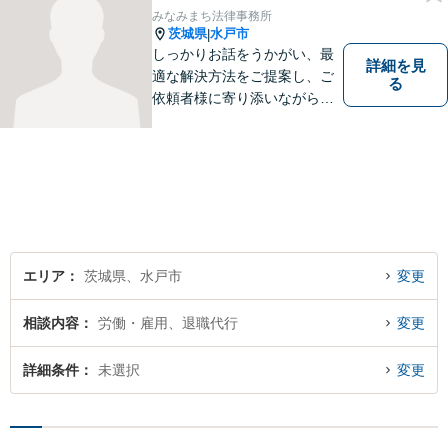
す。お気軽にご相談くださ
みなみまち法律事務所
い。【メール24時間受付中】
茨城県
水戸市
|
しっかりお話をうかがい、最
詳細を見
適な解決方法をご提案し、ご
る
依頼者様に寄り添いながら全
力でサポートいたします。 お
気軽にご相談ください。
エリア
茨城県、水戸市
変更
相談内容
労働・雇用、退職代行
変更
詳細条件
未選択
変更