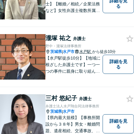
詳細を見
士】【離婚／相続／企業法務
る
など】女性弁護士複数所属／
多岐にわたる分野で解決実績
あり。皆様の新たな一歩を支
援すべく、多面的にサポート
いたします。お困りごとがあ
瀧塚 祐之
弁護士
ればお気軽にご相談くださ
野中・瀧塚法律事務所
い。
茨城県
水戸市
水戸駅
から徒歩10分
|
【水戸駅徒歩10分】【地域に
詳細を見
根ざした弁護士です】一つ一
る
つの事件に親身に取り組んで
いくことを心がけています。
【開設55年以上の法律事務
所】相談者の意向をきちんと
三村 悠紀子
把握した上で、正当な権利を
弁護士
守るために丁寧な対応を致し
弁護士法人水戸翔合同法律事務所
ます。
茨城県
水戸市
|
【県内最大規模】【事務所開
詳細を見
設から３８年】男女・離婚問
る
題、遺産相続、交通事故、労