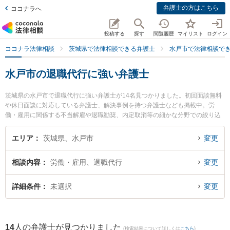
弁護士の方はこちら
ココナラへ
投稿する
探す
閲覧履歴
マイリスト
ログイン
ココナラ法律相談
茨城県で法律相談できる弁護士
水戸市で法律相談で
水戸市の退職代行に強い弁護士
茨城県の水戸市で退職代行に強い弁護士が14名見つかりました。初回面談無料
や休日面談に対応している弁護士、解決事例を持つ弁護士なども掲載中。労
働・雇用に関係する不当解雇や退職勧奨、内定取消等の細かな分野での絞り込
み検索もでき便利です。特にベリーベスト法律事務所 水戸オフィスの出縄 絢弁
護士やベリーベスト法律事務所 水戸オフィスの内海 清秀弁護士、みとみらい法
エリア
茨城県、水戸市
変更
律事務所の藤田 奈津子弁護士のプロフィール情報や弁護士費用、強みなどが注
目されています。『水戸市で土日や夜間に発生した退職代行のトラブルを今す
相談内容
労働・雇用、退職代行
変更
ぐに弁護士に相談したい』『退職代行のトラブル解決の実績豊富な近くの弁護
士を検索したい』『初回相談無料で退職代行を法律相談できる水戸市内の弁護
士に相談予約したい』などでお困りの相談者さんにおすすめです。
詳細条件
未選択
変更
14
人の弁護士が見つかりました
(検索結果について詳しくは
こちら
)