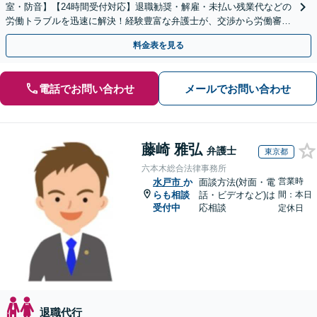
室・防音】【24時間受付対応】退職勧奨・解雇・未払い残業代などの
労働トラブルを迅速に解決！経験豊富な弁護士が、交渉から労働審判
まで一貫して対応いたします【オンライン相談可】
料金表を見る
電話でお問い合わせ
メールでお問い合わせ
藤崎 雅弘
弁護士
東京都
六本木総合法律事務所
営業時
水戸市
か
面談方法(対面・電
らも相談
話・ビデオなど)は
間：本日
受付中
応相談
定休日
退職代行