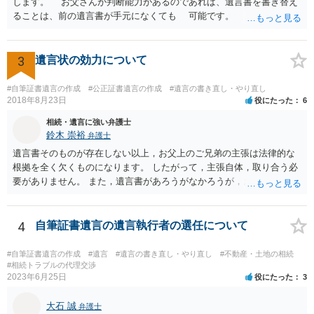
します。 お父さんが判断能力があるのであれば、遺言書を書き替え
ることは、前の遺言書が手元になくても 可能です。 将来遺言の効
力が争われますから、医師にお父さんが判断能力があるかどうか検査
してもらって 診断書を取得して、公証役場へ行って公正証書遺言を
作成するのがよいと思います。 将来争われることが見込まれること
3
遺言状の効力について
から、弁護士に依頼して手続きを進めた方がよいと思います。
#自筆証書遺言の作成
#公正証書遺言の作成
#遺言の書き直し・やり直し
2018年8月23日
役にたった
6
相続・遺言に強い弁護士
鈴木 崇裕
弁護士
遺言書そのものが存在しない以上，お父上のご兄弟の主張は法律的な
根拠を全く欠くものになります。 したがって，主張自体，取り合う必
要がありません。 また，遺言書があろうがなかろうが，お父上のご兄
弟と面会しなければならない義務はもともとありません。 峰岸先生の
ご回答にもありますが， 代理人弁護士をたてて，その弁護士から相手
方に対して， ・相続に関する主張は法的根拠がなく，一切応じないこ
4
自筆証書遺言の遺言執行者の選任について
と ・今後一切の連絡をしてこないでほしいこと ・連絡を継続してくる
ようであれば警察への通報や法的措置も辞さないこと などを記載した
#自筆証書遺言の作成
#遺言
#遺言の書き直し・やり直し
#不動産・土地の相続
書面を発送してもらうことがよろしいように思います。
#相続トラブルの代理交渉
2023年6月25日
役にたった
3
大石 誠
弁護士