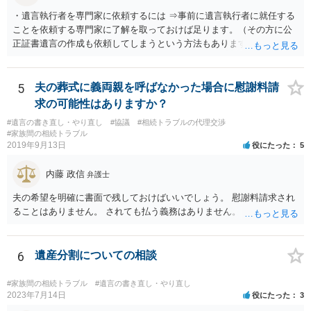
・遺言執行者を専門家に依頼するには ⇒事前に遺言執行者に就任する
ことを依頼する専門家に了解を取っておけば足ります。（その方に公
正証書遺言の作成も依頼してしまうという方法もあります） 事前に了
解を取るだけであれば、契約は不要ですし、契約料を払う必要もあり
ません。 遺言執行者に就任し、遺言執行が完了したときの報酬だけ、
弁護士費用としてかかります。 ・亡くなった際に、法務局に預けた自
5
夫の葬式に義両親を呼ばなかった場合に慰謝料請
筆証書遺言の存在を親族がなかったものにされる可能性 ⇒自筆の遺言
求の可能性はありますか？
書を法務局に保管した場合、死亡後、法務局に遺言書の有無を照会す
#遺言の書き直し・やり直し
#協議
#相続トラブルの代理交渉
ることになりますので、「法務局に預けた自筆証書遺言の存在を親族
#家族間の相続トラブル
がなかったもの」にすることはできません。 存在をなかったものにす
2019年9月13日
役にたった
5
るというよりも、遺言の効力を争う（遺言は無効だ）と主張する場合
がありえますが、その予防方法は、遺言者と面談してみないと判断が
内藤 政信
弁護士
難しいです。
夫の希望を明確に書面で残しておけばいいでしょう。 慰謝料請求され
ることはありません。 されても払う義務はありません。
6
遺産分割についての相談
#家族間の相続トラブル
#遺言の書き直し・やり直し
2023年7月14日
役にたった
3