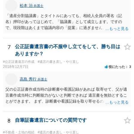
松本 治
弁護士
「遺産分割協議書」とタイトルにあっても、相続人全員の署名（記
名）押印があってはじめて、「協議書」として成立します。ですの
で、現段階はあくまで協議内容の「提案」に過ぎません。 納得がいか
なければ、署名（記名）押印を拒むことです。１人でも拒むと協議不
成立となります。その場合、成立させたい相続人が、家庭裁判所に遺
産分割調停を申し立てなければなりません。 なお、弁護士の送付状
7
公正証書遺言書の不服申し立てをして、勝ち目は
は、通常、相続人全員分の（本件であれば４通の）「遺産分割協議
ありますか？
書」を作成するところ、１通だけの作成にとどめる理由が書かれてい
#公正証書遺言の作成
#遺言の書き直し・やり直し
るものです。
2018年12月7日
役にたった
3
高島 秀行
弁護士
父の公正証書作成当時の診断書や看護記録があれば 取寄せて、父が遺
言書作成当時に判断能力がないと判断できれば 遺言書を無効とするこ
とができます。 まず、診断書や看護記録を取り寄せるのが重要となり
ます。 ご自分で取り寄せるか、弁護士に取り寄せてもらうかしたらよ
いと思います。
8
自筆証書遺言についての質問です
#不動産・土地の相続
#遺言の書き直し・やり直し