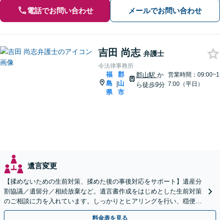
電話でお問い合わせ
メールでお問い合わせ
吉田 尚志
弁護士
令法律事務所
福
郡
郡山駅
か
営業時間：09:00~1
島
山
|
7:00（平日）
ら徒歩9分
県
市
遺言変更
【揉めないための生前対策、揉めた後の事後対応をサポート】遺産分
割協議／遺留分／相続放棄など。遺言書作成をはじめとした生前対策
のご相談に力を入れています。しっかりとヒアリングを行い、穏便な
解決のため最適なアドバイスを致します。【分割払い可能】
料金表を見る