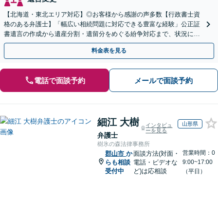
【北海道・東北エリア対応】◎お客様から感謝の声多数【行政書士資
格のある弁護士】「幅広い相続問題に対応できる豊富な経験」公正証
書遺言の作成から遺産分割・遺留分をめぐる紛争対応まで、状況に応
じた最適な方法をご提案します【夜間相談可】
料金表を見る
電話で面談予約
メールで面談予約
細江 大樹
山形県
インタビュ
ーを見る
弁護士
樹氷の森法律事務所
営業時間：0
郡山市
か
面談方法(対面・
らも相談
電話・ビデオな
9:00~17:00
受付中
ど)は応相談
（平日）