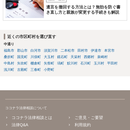
遺言を撤回する方法とは？無効を防ぐ書
き直し方と親族が変更する手続きも解説
近くの市区町村を選び直す
中通り
福島市
郡山市
白河市
須賀川市
二本松市
田村市
伊達市
本宮市
桑折町
国見町
川俣町
大玉村
鏡石町
天栄村
西郷村
泉崎村
中島村
矢吹町
棚倉町
矢祭町
塙町
鮫川村
石川町
玉川村
平田村
浅川町
古殿町
三春町
小野町
ココナラ法律相談について
ココナラ法律相談とは
ご意見・ご要望
法律Q&A
利用規約