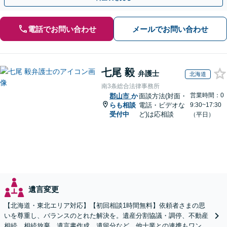
電話でお問い合わせ
メールでお問い合わせ
七尾 毅
弁護士
北海道
南3条総合法律事務所
営業時間：0
郡山市
か
面談方法(対面・
らも相談
電話・ビデオな
9:30~17:30
受付中
ど)は応相談
（平日）
遺言変更
【北海道・東北エリア対応】【初回相談1時間無料】依頼者さまの思
いを尊重し、バランスのとれた解決を。遺産分割協議・調停、不動産
相続、相続放棄、遺言書作成、遺留分など。他士業との連携もワンス