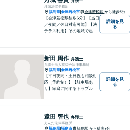
弁護士
ら、お気軽にご相談くださ
舟城法律事務所
い。
福島県
会津若松市
会津若松駅
から徒歩6分
|
【会津若松駅徒歩6分】【当日
詳細を見
／夜間／休日対応可能】【法
る
テラス利用】その地域で起こ
るトラブルに対応する弁護士
として邁進中。「地元に貢献
したい」という気持ちが私の
原動力です。トラブルがより
新田 周作
弁護士
複雑化してしまう前に、ぜひ
弁護士法人葵綜合法律事務所
お気軽にご連絡ください。
福島県
会津若松市
|
【平日夜間・土日祝も相談対
詳細を見
応（予約制）】【駐車場あ
る
り】家庭に関するトラブルか
ら企業のトラブルまで、まず
は一度ご相談ください。
遠田 智也
弁護士
えんだ法律事務所
福島県
福島市
福島駅
から徒歩7分
|