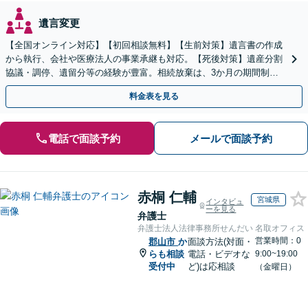
遺言変更
【全国オンライン対応】【初回相談無料】【生前対策】遺言書の作成
から執行、会社や医療法人の事業承継も対応。【死後対策】遺産分割
協議・調停、遺留分等の経験が豊富。相続放棄は、3か月の期間制限
があるため、お早めにご相談ください。【無料駐車場あり】
料金表を見る
電話で面談予約
メールで面談予約
赤桐 仁輔
宮城県
インタビュ
ーを見る
弁護士
弁護士法人法律事務所せんだい 名取オフィス
営業時間：0
郡山市
か
面談方法(対面・
らも相談
電話・ビデオな
9:00~19:00
受付中
ど)は応相談
（金曜日）