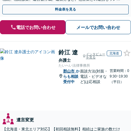
トップで対応します【休日・夜間面談OK】
料金表を見る
電話でお問い合わせ
メールでお問い合わせ
鈴江 遼
北海道
インタビュー
を見る
弁護士
たいへい法律事務所
営業時間：0
郡山市
か
面談方法(対面・
らも相談
電話・ビデオな
9:30~19:30
受付中
ど)は応相談
（平日）
遺言変更
【北海道・東北エリア対応】【初回相談無料】相続はご家族の数だけ