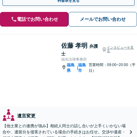
料金表を見る
電話でお問い合わせ
メールでお問い合わせ
佐藤 孝明
弁護
インタビューを見
る
士
福光法律事務所
福島
福島
営業時間：09:00~20:00（平
|
県
市
日）
遺言変更
【他士業との連携が強み】相続人同士の話し合いが上手くいかない場
合や、遺留分を侵害されている場合の手続きはお任せ。交渉や遺産・