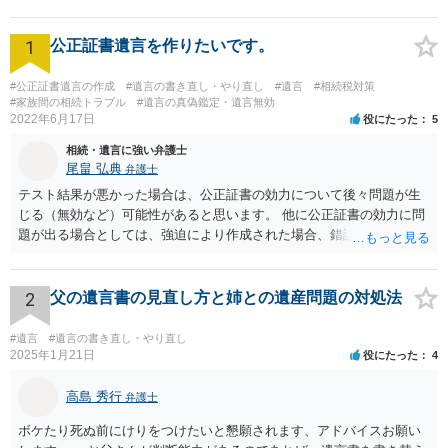
1
公正証書遺言を作りたいです。
#公正証書遺言の作成
#遺言の書き直し・やり直し
#遺言
#相続税対策
#家族間の相続トラブル
#遺言の真偽鑑定・遺言無効
2022年6月17日
役にたった
5
相続・遺言に強い弁護士
尾畠 弘典
弁護士
テスト結果が悪かった場合は、公正証書の効力について後々問題が生
じる（無効など）可能性があると思います。 他に公正証書の効力に問
題が出る場合としては、強迫により作成された場合、錯誤（勘違い）
の場合などがあります。 遺言の対象となる財産の多寡などにもよりま
すが、弁護士に作成を依頼する場合は、１０～数十万円程度になるケ
ースが多いと思います。 報酬体系は、弁護士ごとに異なりますので一
2
父の遺言書の見直し方と姉との遺産問題の対処法
律の基準はありません。
#遺言
#遺言の書き直し・やり直し
2025年1月21日
役にたった
4
高島 秀行
弁護士
ボケたり死ぬ前にけりをつけたいと懇願されます、アドバイスお願い