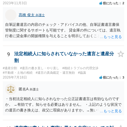
2023年11月3日
役にたった
2
髙橋 俊太
弁護士
自筆証書遺言の内容のチェック・アドバイスの他、自筆証書遺言書保
管制度に関するサポートも可能です。 貸金庫の件については、遺言執
行者に貸金庫の開披権限を与えることを明示しておくことでクリアで
きます。
9
法定相続人に知らされていなかった遺言と遺産分
割
#遺産分割
#遺言の書き直し・やり直し
#相続トラブルの代理交渉
#不動産・土地の相続
#遺言の真偽鑑定・遺言無効
#協議
2026年7月18日
役にたった
3
匿名A
弁護士
・当初法定相続人に知らされなかった公正証書遺言は有効なものです
か。 →有効です。知らせる必要はありません。 ・上記のような状況で
の遺言の書き換えは、叔父に瑕疵がありますか。→無いです。 ・分割
する場合の比率は、現状で、客観的に見てどの程度が妥当と考えられ
ますか。 →本人が自由に決められますので、どこが妥当とは言えない