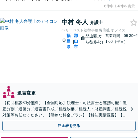
6件中 1-6件を表示
中村 冬人
弁護士
ベリーベスト法律事務所 郡山オフィス
福
郡
郡山駅
か
営業時間：09:30~2
島
山
|
1:00（平日）
ら徒歩4分
県
市
遺言変更
【初回相談60分無料】【全国対応】税理士・司法書士と連携可能！遺
産分割／遺留分／遺言書作成／相続放棄／相続人・財産調査／相続税
対策等お任せください。【明瞭な料金プラン】【解決実績豊富】【電
話相談可】
料金表を見る