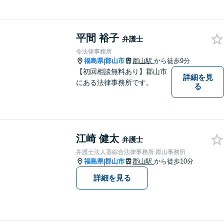
【郡山市の弁護士】交通事
故・労災・未払い残業代請求
は着手金0円です。【電話相談
も可能】
平間 裕子
弁護士
令法律事務所
福島県
郡山市
郡山駅
から徒歩9分
|
【初回相談無料あり】郡山市
詳細を見
にある法律事務所です。
る
江崎 健太
弁護士
弁護士法人葵綜合法律事務所 郡山事務所
福島県
郡山市
郡山駅
から徒歩10分
|
詳細を見る