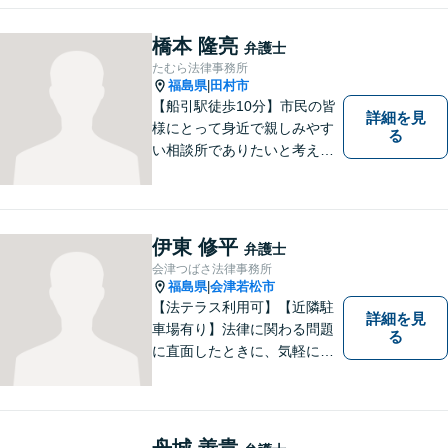
橋本 隆亮
弁護士
たむら法律事務所
福島県
田村市
|
【船引駅徒歩10分】市民の皆
詳細を見
様にとって身近で親しみやす
る
い相談所でありたいと考えて
います。個人・法人のお客様
を問わず、お一人で悩まず
に、まずはお気軽にご相談く
ださい。 https://tamura-law.bi
伊東 修平
弁護士
z/ （公式ホームページ）
会津つばさ法律事務所
福島県
会津若松市
|
【法テラス利用可】【近隣駐
詳細を見
車場有り】法律に関わる問題
る
に直面したときに、気軽に相
談ができるようリラックスし
た環境づくりに努めてまいり
ます。日々の生活の中で気に
なるようなことがありました
舟城 善貴