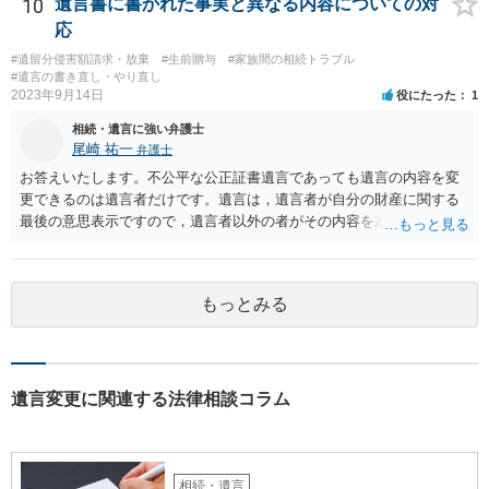
です。客観的な基準もありません。 ・できれば穏やかに、分割を拒否
10
遺言書に書かれた事実と異なる内容についての対
することはできますか。 →分割を拒否するということは、遺産はいら
応
ないということでしょうか。遺言で、受取を指定されててもいらない
#遺留分侵害額請求・放棄
#生前贈与
#家族間の相続トラブル
と拒否することはできます。理由を説明する必要はありません。
#遺言の書き直し・やり直し
2023年9月14日
役にたった
1
相続・遺言に強い弁護士
尾崎 祐一
弁護士
お答えいたします。不公平な公正証書遺言であっても遺言の内容を変
更できるのは遺言者だけです。遺言は，遺言者が自分の財産に関する
最後の意思表示ですので，遺言者以外の者がその内容を左右させるこ
とはできません。たとえ間違っていても誰かがその内容を変更するこ
とはできないのです。
もっとみる
遺言変更に関連する法律相談コラム
相続・遺言