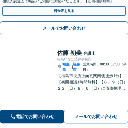
相続人調査まで幅広いご相談に対応いたします。【初回相談無料】
【出張相談OK】【LINE可】
料金表を見る
メールでお問い合わせ
佐藤 初美
弁護士
福島いなほ法律事務所
福島
福島
営業時間：08:30~17:30（平
|
県
市
日）
【福島市役所正面玄関南側徒歩1分】
【初回相談1時間無料】【８／９（日）
２３（日）９／６（日）に債務整理・
交通事故被害休日無料相談会を実施】
【一緒に最善の解決策を探しましょ
う】
電話でお問い合わせ
メールでお問い合わせ