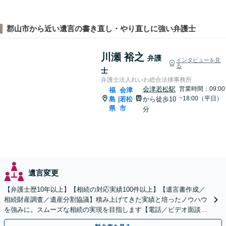
郡山市から近い遺言の書き直し・やり直しに強い弁護士
川瀬 裕之
弁護
インタビューを見
る
士
弁護士法人れいわ総合法律事務所
会津若松駅
営業時間：09:00
福
会津
~18:00（平日）
島
若松
から徒歩10
|
県
市
分
遺言変更
【弁護士歴10年以上】【相続の対応実績100件以上】【遺言書作成／
相続財産調査／遺産分割協議】積み上げてきた実績と培ったノウハウ
を強みに。スムーズな相続の実現を目指します【電話／ビデオ面談O
K】