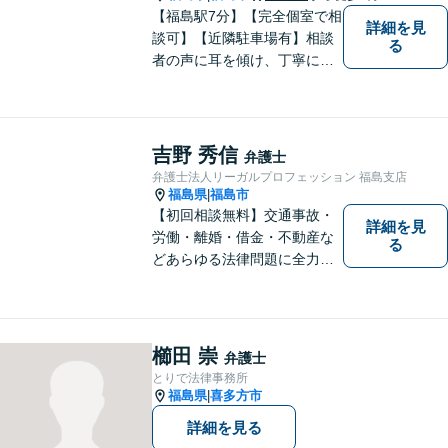
【福島駅7分】【完全個室で相
詳細を見
談可】【近隣駐車場有】相談
る
者の声に耳を傾け、丁寧にわ
かりやすい説明を心がけてお
ります。 相談後やトラブルが
解決した際、「相談してよか
った」と思っていただけるよ
吉野 秀信
弁護士
うに全力を尽くしていきま
弁護士法人リーガルプロフェッション 福島支店
す。
福島県
福島市
|
【初回相談無料】交通事故・
詳細を見
労働・離婚・借金・不動産な
る
どあらゆる法律問題に全力を
尽くします。ご相談者様に寄
り添い、最善の解決策へと導
くことを最も重視ししていま
す。お困りの方はまずはご相
櫛田 崇
弁護士
談ください。
とりで法律事務所
福島県
喜多方市
|
詳細を見る