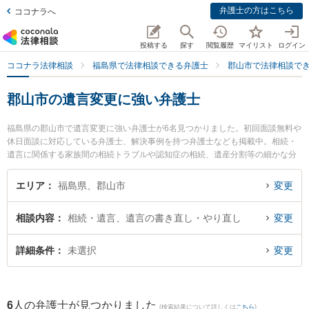
弁護士の方はこちら
ココナラへ
投稿する
探す
閲覧履歴
マイリスト
ログイン
ココナラ法律相談
福島県で法律相談できる弁護士
郡山市で法律相談で
郡山市の遺言変更に強い弁護士
福島県の郡山市で遺言変更に強い弁護士が6名見つかりました。初回面談無料や
休日面談に対応している弁護士、解決事例を持つ弁護士なども掲載中。相続・
遺言に関係する家族間の相続トラブルや認知症の相続、遺産分割等の細かな分
野での絞り込み検索もでき便利です。特にベリーベスト法律事務所 郡山オフィ
スの中村 冬人弁護士や令法律事務所の吉田 尚志弁護士、弁護士法人アルマ郡山
エリア
福島県、郡山市
変更
法律事務所の三瓶 正弁護士のプロフィール情報や弁護士費用、強みなどが注目
されています。『郡山市で土日や夜間に発生した遺言変更のトラブルを今すぐ
相談内容
相続・遺言、遺言の書き直し・やり直し
変更
に弁護士に相談したい』『遺言変更のトラブル解決の実績豊富な近くの弁護士
を検索したい』『初回相談無料で遺言変更を法律相談できる郡山市内の弁護士
に相談予約したい』などでお困りの相談者さんにおすすめです。
詳細条件
未選択
変更
6
人の弁護士が見つかりました
(検索結果について詳しくは
こちら
)