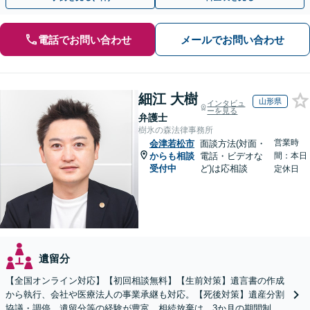
電話でお問い合わせ
メールでお問い合わせ
細江 大樹
山形県
インタビュ
ーを見る
弁護士
樹氷の森法律事務所
営業時
会津若松市
面談方法(対面・
からも相談
電話・ビデオな
間：本日
受付中
ど)は応相談
定休日
遺留分
【全国オンライン対応】【初回相談無料】【生前対策】遺言書の作成
から執行、会社や医療法人の事業承継も対応。【死後対策】遺産分割
協議・調停、遺留分等の経験が豊富。相続放棄は、3か月の期間制限