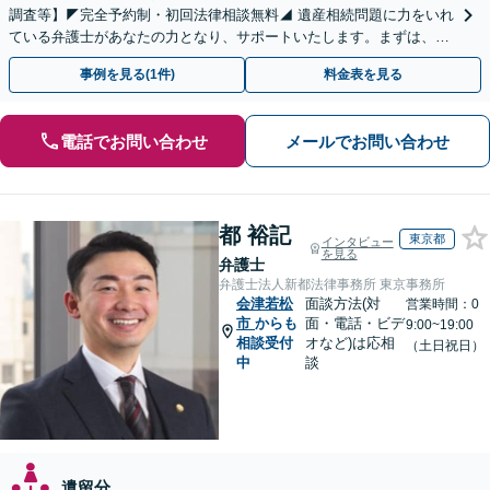
調査等】◤完全予約制・初回法律相談無料◢ 遺産相続問題に力をいれ
ている弁護士があなたの力となり、サポートいたします。まずは、お
気軽にお問い合わせください。
事例を見る(1件)
料金表を見る
電話でお問い合わせ
メールでお問い合わせ
都 裕記
東京都
インタビュー
を見る
弁護士
弁護士法人新都法律事務所 東京事務所
会津若松
面談方法(対
営業時間：0
市
からも
面・電話・ビデ
9:00~19:00
相談受付
オなど)は応相
（土日祝日）
中
談
遺留分