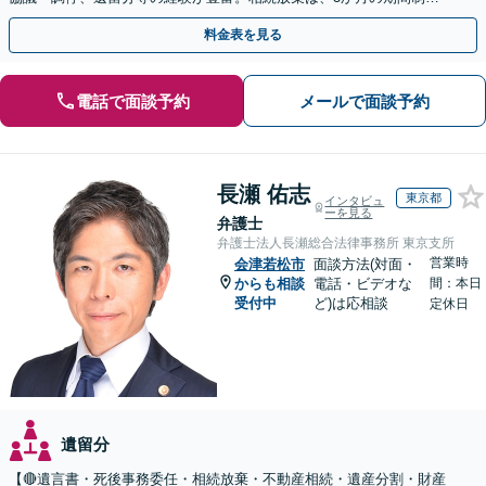
があるため、お早めにご相談ください。【無料駐車場あり】
料金表を見る
電話で面談予約
メールで面談予約
長瀬 佑志
東京都
インタビュ
ーを見る
弁護士
弁護士法人長瀬総合法律事務所 東京支所
営業時
会津若松市
面談方法(対面・
からも相談
電話・ビデオな
間：本日
受付中
ど)は応相談
定休日
遺留分
【🔴遺言書・死後事務委任・相続放棄・不動産相続・遺産分割・財産