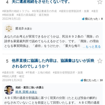
4
夫に遺産相続をさせたくないです。
#家族間の相続トラブル
#自筆証書遺言の作成
#遺留分侵害額請求・放棄
#遺言
#相続放棄
#遺言の真偽鑑定・遺言無効
2022年3月1日
役にたった
8
匿名B
弁護士
あなたのお考えが実現できるかどうかは、民法８９２条の「廃除」の
請求を家庭裁判所で認めてもらえるかどうか、です。「廃除」の理由
となる事実関係は、「虐待」をうけたか、「重大な侮辱」を受けた
か、推定相続人たる夫に「その他著しい非行」があったか否かです。
「廃除」は遺言でも可能です（民法８９３条）。 弁護士に具体的な事
情を話して相談して、「廃除」が可能か、実際に法律相談を受けるこ
5
他界直後に協議した内容は、協議書はないが反映
とをお勧めします。
されるのでしょうか？
#遺産分割
#協議
#不動産・土地の相続
#遺留分侵害額請求・放棄
#相続人調査・確定
2018年1月24日
役にたった
10
相続・遺言に強い弁護士
鈴木 崇裕
弁護士
ＡＢＣ間の遺産分割協議に基づく現実の分割（たとえば預金の解約）
がなされていないことを前提として回答いたします。 ＡＢＣ間の遺産