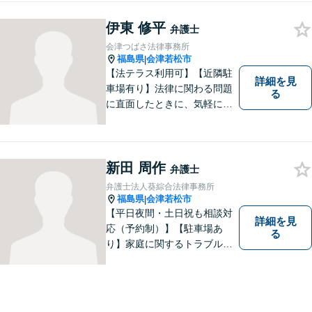
したい」という気持ちが私の
伊東 修平
原動力です。トラブルがより
弁護士
複雑化してしまう前に、ぜひ
会津つばさ法律事務所
お気軽にご連絡ください。
福島県
会津若松市
|
【法テラス利用可】【近隣駐
詳細を見
車場有り】法律に関わる問題
る
に直面したときに、気軽に相
談ができるようリラックスし
た環境づくりに努めてまいり
ます。日々の生活の中で気に
なるようなことがありました
新田 周作
弁護士
ら、お気軽にご相談くださ
弁護士法人葵綜合法律事務所
い。
福島県
会津若松市
|
【平日夜間・土日祝も相談対
詳細を見
応（予約制）】【駐車場あ
る
り】家庭に関するトラブルか
ら企業のトラブルまで、まず
は一度ご相談ください。