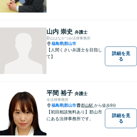
山内 崇史
弁護士
郡山はなかつみ法律事務所
福島県
郡山市
|
【人間くさい弁護士を目指し
詳細を見
て】
る
平間 裕子
弁護士
令法律事務所
福島県
郡山市
郡山駅
から徒歩9分
|
【初回相談無料あり】郡山市
詳細を見
にある法律事務所です。
る