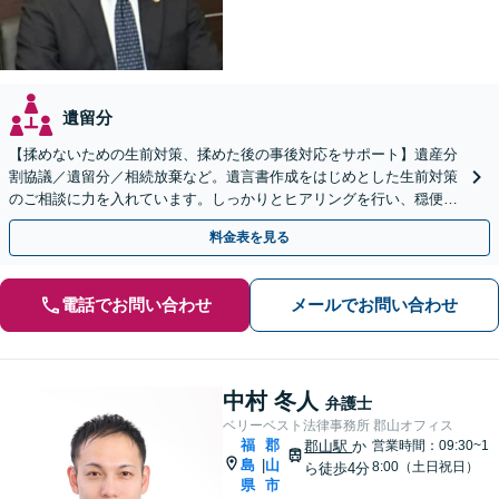
遺留分
【揉めないための生前対策、揉めた後の事後対応をサポート】遺産分
割協議／遺留分／相続放棄など。遺言書作成をはじめとした生前対策
のご相談に力を入れています。しっかりとヒアリングを行い、穏便な
解決のため最適なアドバイスを致します。【分割払い可能】
料金表を見る
電話でお問い合わせ
メールでお問い合わせ
中村 冬人
弁護士
ベリーベスト法律事務所 郡山オフィス
福
郡
郡山駅
か
営業時間：09:30~1
島
山
|
8:00（土日祝日）
ら徒歩4分
県
市