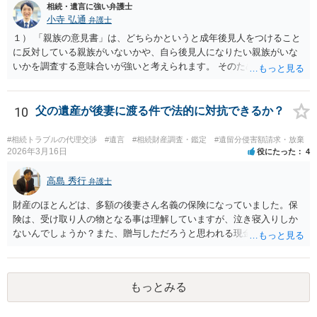
相続・遺言に強い弁護士
捺印する前に、相談者様も別の弁護士に相談して確認してもらうので
小寺 弘通
弁護士
もいいと思います。 ⑵振込先が弁護士宛であることについて 代理人弁
護士の預り口座を振込先とするのはよくあることです。 問題ないと思
１） 「親族の意見書」は、どちらかというと成年後見人をつけること
います。
に反対している親族がいないかや、自ら後見人になりたい親族がいな
いかを調査する意味合いが強いと考えられます。 そのため、ご相談の
ご事情であれば無視してしまっても特に不都合はないと考えられま
す。 ２） 場合によっては、介護や被後見人の財産の処分等に関して、
後見人から相談があることも考えられます。 また、お祖母さんがお亡
10
父の遺産が後妻に渡る件で法的に対抗できるか？
くなりになった場合、相続人となる可能性がありますが、 その場合は
相続放棄されれば問題ありません。 ３） 完全に拒否する方法はないか
#相続トラブルの代理交渉
#遺言
#相続財産調査・鑑定
#遺留分侵害額請求・放棄
もしれませんが、 関わりを持ちたくないとのことでしたら、親族の意
2026年3月16日
役にたった
4
見書にその旨を記載して提出しておけば良いかも知れません。 後見人
としても、関わりを拒否している親族にあえて連絡をしてくる可能性
高島 秀行
弁護士
は低いと考えられます。 以上、ご参考になさってください。
財産のほとんどは、多額の後妻さん名義の保険になっていました。保
険は、受け取り人の物となる事は理解していますが、泣き寝入りしか
ないんでしょうか？また、贈与しただろうと思われる現金の引き出し
も数年ありました。この現金についても泣き寝入りしかないんでしょ
うか？ 保険は原則として受取人のものですが、遺産全体での保険金
の割合が高い場合、掛け金が一括払いで、保険金が掛け金の額と同様
もっとみる
の額の場合などは特別受益として遺留分の対象となる可能性がありま
す。 多額の現金の引き出しは、相手に渡ったかどうか、そのとき父