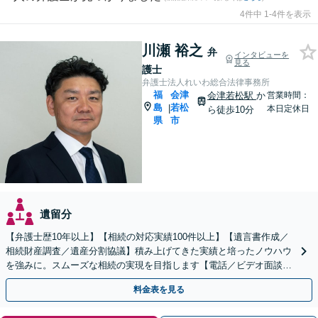
4件中 1-4件を表示
川瀬 裕之
弁
インタビューを
見る
護士
弁護士法人れいわ総合法律事務所
福
会津
会津若松駅
か
営業時間：
島
若松
|
本日定休日
ら徒歩10分
県
市
遺留分
【弁護士歴10年以上】【相続の対応実績100件以上】【遺言書作成／
相続財産調査／遺産分割協議】積み上げてきた実績と培ったノウハウ
を強みに。スムーズな相続の実現を目指します【電話／ビデオ面談O
K】
料金表を見る