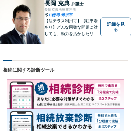
長岡 克典
弁護士
長岡克典法律事務所
山形県
米沢市
|
【法テラス利用可】【駐車場
詳細を見
あり】どんな困難な問題に対
る
しても、動力を活かしたリー
ガルサービスをご提供させて
いただきます。ご依頼いただ
いた案件は1日でも早く解決す
るよう努力することで早期解
決を目指します。 お気軽にご
相続に関する診断ツール
相談ください。