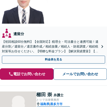
遺留分
【初回相談60分無料】【全国対応】税理士・司法書士と連携可能！遺
産分割／遺留分／遺言書作成／相続放棄／相続人・財産調査／相続税
対策等お任せください。【明瞭な料金プラン】【解決実績豊富】【電
話相談可】
料金表を見る
電話でお問い合わせ
メールでお問い合わせ
櫛田 崇
弁護士
とりで法律事務所
福島県
喜多方市
|