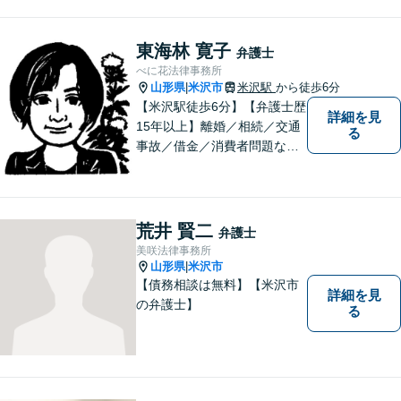
東海林 寛子
弁護士
べに花法律事務所
山形県
米沢市
米沢駅
から徒歩6分
|
【米沢駅徒歩6分】【弁護士歴
詳細を見
15年以上】離婚／相続／交通
る
事故／借金／消費者問題な
ど、さまざまな問題に対応可
能です！まずはお気軽にご相
談ください。
荒井 賢二
弁護士
美咲法律事務所
山形県
米沢市
|
【債務相談は無料】【米沢市
詳細を見
の弁護士】
る