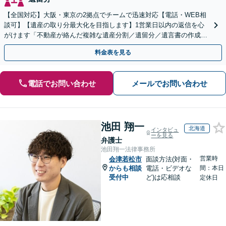
【全国対応】大阪・東京の2拠点でチームで迅速対応【電話・WEB相
談可】【遺産の取り分最大化を目指します】1営業日以内の返信を心
がけます「不動産が絡んだ複雑な遺産分割／遺留分／遺言書の作成・
執行／事業承継など、お任せください」【休日相談あり】
料金表を見る
電話でお問い合わせ
メールでお問い合わせ
池田 翔一
北海道
インタビュ
ーを見る
弁護士
池田翔一法律事務所
営業時
会津若松市
面談方法(対面・
からも相談
電話・ビデオな
間：本日
受付中
ど)は応相談
定休日