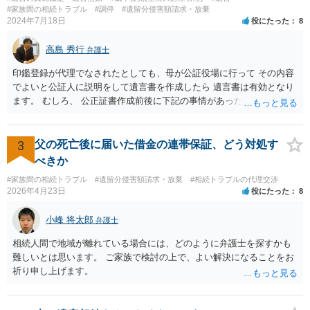
になりそうな場合、 そのまま１００万円を和解案として提示しても、
#家族間の相続トラブル
#調停
#遺留分侵害額請求・放棄
判決と変わらないなら払う側としてはあまり和解に応じようという気
2024年7月18日
役にたった
8
にはなりにくいです。 他方で、７０万円で和解を提示した場合、 「こ
のまま判決で１００万円支払いとなるより、７０万円でまとめた方が
高島 秀行
弁護士
マシ」ということで、 合意の可能性が出てきます。 応じるかどうか
は、判決になったらどうなりそうか、という点についての検討が不可
印鑑登録が代理でなされたとしても、母が公証役場に行って その内容
欠ですので、 初めに述べた通り、代理人と相談するか、資料を持って
でよいと公証人に説明をして遺言書を作成したら 遺言書は有効となり
面談相談に行ってみることをお勧めします。
ます。 むしろ、 公正証書作成前後に下記の事情があったことが証明で
きれば判断能力がなく 無効だったと主張することが可能です。 翌年1
月に携帯が新しくなった母からの第一声は「ここにいたら殺される」
「面会に来てくれ」で、長男に聞くと「面会は出来ない。俺は携帯電
3
父の死亡後に届いた借金の連帯保証、どう対処す
話の使い方を教える為に会っている」「母の話は聞かなくて良い」と
べきか
電話が切れました。その後の電話でも「食事に毒が入っている」「体
#家族間の相続トラブル
#遺留分侵害額請求・放棄
#相続トラブルの代理交渉
にチップが埋められている」等、おかしかったです。 当時の診療記
2026年4月23日
役にたった
8
録、介護認定の資料、介護記録を取得して 弁護士に面談で相談された
方がよいと思います。
小峰 将太郎
弁護士
相続人間で地域が離れている場合には、どのように弁護士を探すかも
難しいとは思います。 ご家族で検討の上で、よい解決になることをお
祈り申し上げます。