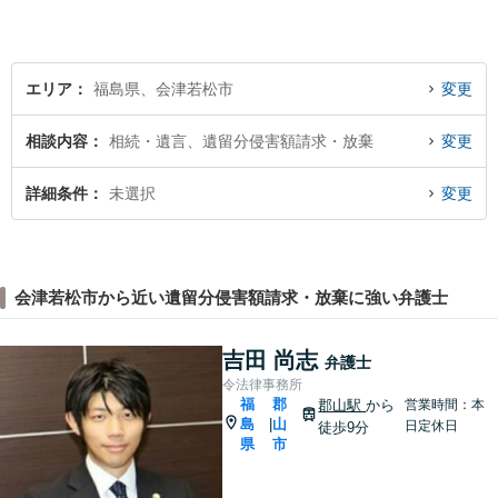
エリア
福島県、会津若松市
変更
相談内容
相続・遺言、遺留分侵害額請求・放棄
変更
詳細条件
未選択
変更
会津若松市から近い遺留分侵害額請求・放棄に強い弁護士
吉田 尚志
弁護士
令法律事務所
福
郡
郡山駅
から
営業時間：本
島
山
|
日定休日
徒歩9分
県
市