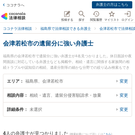
弁護士の方はこちら
ココナラへ
投稿する
探す
閲覧履歴
マイリスト
ログイン
ココナラ法律相談
福島県で法律相談できる弁護士
会津若松市で法律相
会津若松市の遺留分に強い弁護士
福島県の会津若松市で遺留分に強い弁護士が4名見つかりました。休日面談や夜
間面談に対応している弁護士なども掲載中。相続・遺言に関係する家族間の相
続トラブルや認知症の相続、遺産分割等の細かな分野での絞り込み検索もでき
便利です。特に弁護士法人れいわ総合法律事務所の川瀬 裕之弁護士や舟城法律
事務所の舟城 善貴弁護士、会津つばさ法律事務所の伊東 修平弁護士のプロフィ
エリア
福島県、会津若松市
変更
ール情報や弁護士費用、強みなどが注目されています。『会津若松市で土日や
夜間に発生した遺留分のトラブルを今すぐに弁護士に相談したい』『遺留分の
相談内容
相続・遺言、遺留分侵害額請求・放棄
変更
トラブル解決の実績豊富な近くの弁護士を検索したい』『初回相談無料で遺留
分を法律相談できる会津若松市内の弁護士に相談予約したい』などでお困りの
相談者さんにおすすめです。
詳細条件
未選択
変更
4
人の弁護士が見つかりました
(検索結果について詳しくは
こちら
)