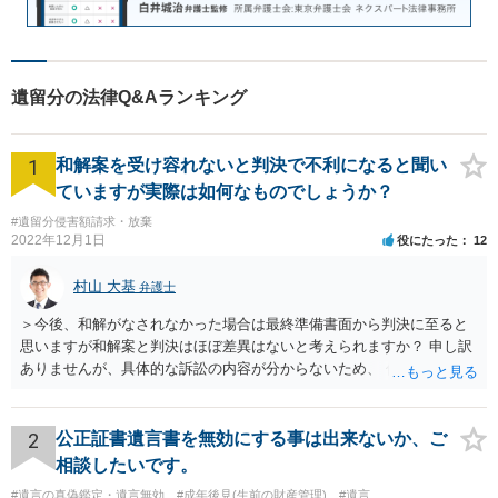
遺留分の法律Q&Aランキング
1
和解案を受け容れないと判決で不利になると聞い
ていますが実際は如何なものでしょうか？
#遺留分侵害額請求・放棄
2022年12月1日
役にたった
12
村山 大基
弁護士
＞今後、和解がなされなかった場合は最終準備書面から判決に至ると
思いますが和解案と判決はほぼ差異はないと考えられますか？ 申し訳
ありませんが、具体的な訴訟の内容が分からないため、 何とも回答が
難しい、といわざるを得ません。 繰り返しになりますが、事情をよく
わかっている代理人弁護士に聞くか、 訴訟資料を持って面談相談に行
ってみましょう。 その上で、一般論として回答するなら、和解案と判
2
公正証書遺言書を無効にする事は出来ないか、ご
決は（ケースによって程度の差はあっても）食い違うことが多いで
相談したいです。
す。 金額は適当ですが、例えば判決で１００万円支払え、という結論
#遺言の真偽鑑定・遺言無効
#成年後見(生前の財産管理)
#遺言