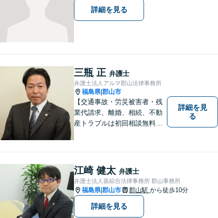
詳細を見る
三瓶 正
弁護士
弁護士法人アルマ郡山法律事務所
福島県
郡山市
|
【交通事故・労災被害者・残
詳細を見
業代請求、離婚、相続、不動
る
産トラブルは初回相談無料】
【郡山市の弁護士】交通事
故・労災・未払い残業代請求
は着手金0円です。【電話相談
も可能】
江崎 健太
弁護士
弁護士法人葵綜合法律事務所 郡山事務所
福島県
郡山市
郡山駅
から徒歩10分
|
詳細を見る