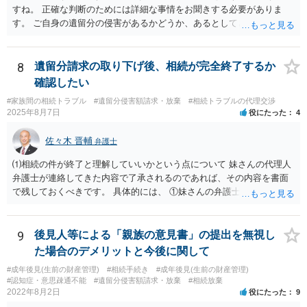
すね。 正確な判断のためには詳細な事情をお聞きする必要がありま
す。 ご自身の遺留分の侵害があるかどうか、あるとしてどの程度の金
額となるかを正確に把握されたいのであれば、一度お近くの弁護士に
相談されるのが良いと思います。
8
遺留分請求の取り下げ後、相続が完全終了するか
確認したい
#家族間の相続トラブル
#遺留分侵害額請求・放棄
#相続トラブルの代理交渉
2025年8月7日
役にたった
4
佐々木 晋輔
弁護士
⑴相続の件が終了と理解していいかという点について 妹さんの代理人
弁護士が連絡してきた内容で了承されるのであれば、その内容を書面
で残しておくべきです。 具体的には、 ①妹さんの弁護士に対して、連
絡してきた内容（遺留分請求は取り下げる、唯一執行されていない母
の預金を振り込めば終了など）を記載した合意書等の書面を作成して
もらう。 ②相談者様はその書面の内容をしっかり確認する。納得でき
9
後見人等による「親族の意見書」の提出を無視し
ない部分があれば、説明を求めたり、修正を求める。 なお、相続に
た場合のデメリットと今後に関して
関してお互いに債権債務がないことを確認する旨を記載してもらいま
#成年後見(生前の財産管理)
#相続手続き
#成年後見(生前の財産管理)
しょう。その記載があれば、相続の件は終了となります。 ③合意書等
#認知症・意思疎通不能
#遺留分侵害額請求・放棄
#相続放棄
が納得できる内容になれば、お互いに署名捺印する。 という流れで
2022年8月2日
役にたった
9
す。 合意書等に署名捺印してもいいか不安があるようでしたら、署名