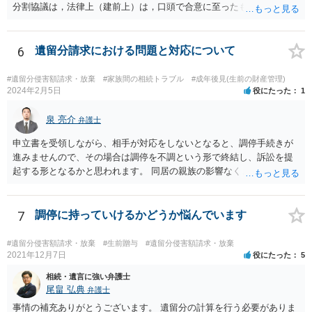
分割協議は，法律上（建前上）は，口頭で合意に至ったものであって
も有効です。 しかし，口頭で合意したことを立証する方法がありませ
ん。 また，不動産の名義を移転するためには，遺産分割協議書への署
名捺印を得る必要があります。 したがって，残念ながら，「ＡＢＣ間
6
遺留分請求における問題と対応について
の遺産分割協議が有効に成立している」という前提に基づく主張は困
難と思われます。 「ＡＢＣ間の遺産分割協議は未了のまま，ＡとＢが
#遺留分侵害額請求・放棄
#家族間の相続トラブル
#成年後見(生前の財産管理)
死亡し，二次相続が発生した」という前提に基づいて協議を進める必
2024年2月5日
役にたった
1
要があります。 もちろん，Ｃの立場としては，ＡＢＣ間の遺産分割協
議の内容を前提とした主張をすることが最も有利ですが，ＡＢの相続
泉 亮介
弁護士
人は応じない姿勢を示していることから，実現は困難だと思います。
申立書を受領しながら、相手が対応をしないとなると、調停手続きが
主張としては維持しつつも，現実的な解決方法（遺産分割協議の落と
進みませんので、その場合は調停を不調という形で終結し、訴訟を提
しどころ）としては，譲歩することを甘受しなければならないかもし
起する形となるかと思われます。 同居の親族の影響なく、というのは
れません。
難しいでしょう。ただ、裁判や調停の中では主張等が書面で残るた
め、後からひっくり返すということは難しくなってくるかと思われま
す。 公開相談の場でのご相談については、どうしても限界が出てしま
7
調停に持っていけるかどうか悩んでいます
うため、一度個別にご相談をされることをお勧めいたします。
#遺留分侵害額請求・放棄
#生前贈与
#遺留分侵害額請求・放棄
2021年12月7日
役にたった
5
相続・遺言に強い弁護士
尾畠 弘典
弁護士
事情の補充ありがとうございます。 遺留分の計算を行う必要がありま