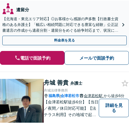
遺留分
【北海道・東北エリア対応】◎お客様から感謝の声多数【行政書士資
格のある弁護士】「幅広い相続問題に対応できる豊富な経験」公正証
書遺言の作成から遺産分割・遺留分をめぐる紛争対応まで、状況に応
じた最適な方法をご提案します【夜間相談可】
料金表を見る
電話で面談予約
メールで面談予約
舟城 善貴
弁護士
舟城法律事務所
福島県
会津若松市
会津若松駅
から徒歩6分
|
【会津若松駅徒歩6分】【当日
詳細を見
／夜間／休日対応可能】【法
る
テラス利用】その地域で起こ
るトラブルに対応する弁護士
として邁進中。「地元に貢献