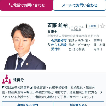
電話でお問い合わせ
メールでお問い合わせ
斉藤 雄祐
茨城県
インタビュ
ーを見る
弁護士
弁護士法人長瀬総合法律事務所 水戸支所
営業時
会津若松市
面談方法(対面・
からも相談
電話・ビデオな
間：本日
受付中
ど)は応相談
定休日
遺留分
◤初回法律相談無料◢ 🔴遺言書・死後事務委任・相続放棄・遺産分
割・財産調査等🔸幅広い事案に対応が可能です。遺産相続分野に力を
入れている弁護士が、ご相談から解決まで丁寧にサポートいたしま
す。まずはじっくりとお話ししてください。
事例を見る(1件)
料金表を見る