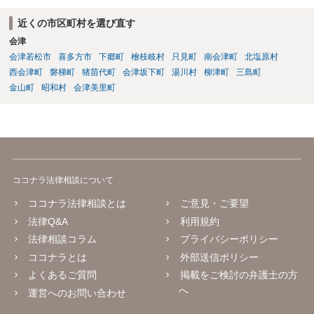
の判断能力など事情によります。 弁護士に面談で詳しい事情を話し
て相談された方がよいと思います。
近くの市区町村を選び直す
会津
会津若松市
喜多方市
下郷町
檜枝岐村
只見町
南会津町
北塩原村
西会津町
磐梯町
猪苗代町
会津坂下町
湯川村
柳津町
三島町
金山町
昭和村
会津美里町
ココナラ法律相談について
ココナラ法律相談とは
ご意見・ご要望
法律Q&A
利用規約
法律相談コラム
プライバシーポリシー
ココナラとは
外部送信ポリシー
よくあるご質問
掲載をご検討の弁護士の方
へ
運営へのお問い合わせ