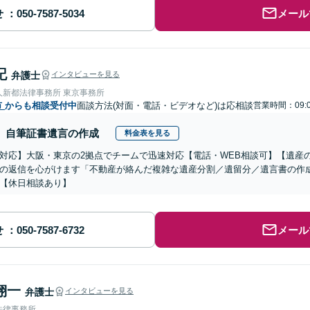
せ
メール
記
弁護士
インタビューを見る
人新都法律事務所 東京事務所
市
からも相談受付中
面談方法(対面・電話・ビデオなど)は応相談
営業時間：09:
自筆証書遺言の作成
料金表を見る
対応】大阪・東京の2拠点でチームで迅速対応【電話・WEB相談可】【遺産
の返信を心がけます「不動産が絡んだ複雑な遺産分割／遺留分／遺言書の作
【休日相談あり】
せ
メール
翔一
弁護士
インタビューを見る
法律事務所