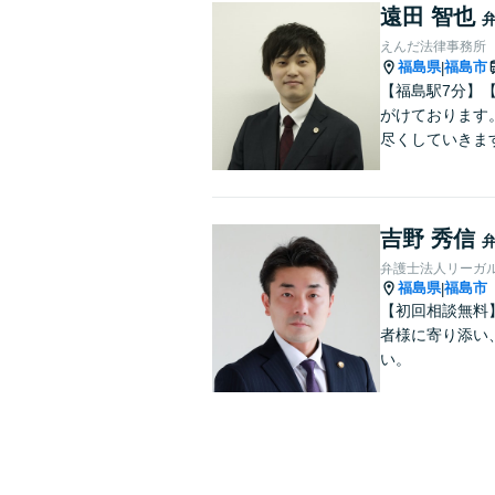
遠田 智也
えんだ法律事務所
福島県
福島市
|
【福島駅7分】
がけております
尽くしていきま
吉野 秀信
弁護士法人リーガ
福島県
福島市
|
【初回相談無料
者様に寄り添い
い。