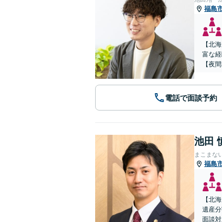
福島
【北海
富な経
【夜間
電話で面談予約
池田 
まこまな
福島
【北海
遺産分
面談対