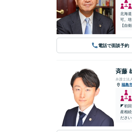
北海道
可。培
【自衛
電話で面談予約
斉藤 
弁護士法
福島
◤初回
産相続
ださい