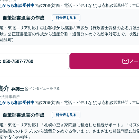
市
からも相談受付中
面談方法(対面・電話・ビデオなど)は応相談
営業時間：本
自筆証書遺言の作成
料金表を見る
道・東北エリア対応】◎お客様から感謝の声多数【行政書士資格のある弁護
験」公正証書遺言の作成から遺産分割・遺留分をめぐる紛争対応まで、状況
相談可】
メー
慎介
弁護士
インタビューを見る
い法律事務所
市
からも相談受付中
面談方法(対面・電話・ビデオなど)は応相談
営業時間：本
自筆証書遺言の作成
料金表を見る
道・東北エリア対応】「札幌の空き家問題に精通した相続サポート」「将来
割協議でのトラブルから遺留分をめぐる争いまで、さまざまな相続問題に対応
応で安心の相談」