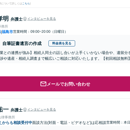
果について詳しくは
こちら
)
孝明
弁護士
インタビューを見る
事務所
県
福島市
営業時間：09:00~20:00（日曜日）
|
自筆証書遺言の作成
料金表を見る
業との連携が強み】相続人同士の話し合いが上手くいかない場合や、遺留分
渉や遺産・相続人調査まで幅広いご相談に対応いたします。【初回相談無料】【
メールでお問い合わせ
祐一
弁護士
インタビューを見る
法律事務所
市
からも相談受付中
面談方法(対面・電話・ビデオなど)は応相談
営業時間：本