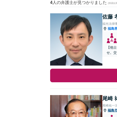
4
人の弁護士が見つかりました
(検索結
佐藤 
福光法律
福島
【他士
せ。交
尾崎 
尾崎祐一
福島