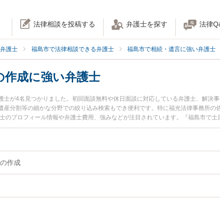
法律相談を投稿する
弁護士を探す
法律Q
弁護士
福島市で法律相談できる弁護士
福島市で相続・遺言に強い弁護士
の作成に強い弁護士
護士が4名見つかりました。初回面談無料や休日面談に対応している弁護士、解決
遺産分割等の細かな分野での絞り込み検索もでき便利です。特に福光法律事務所の佐
護士のプロフィール情報や弁護士費用、強みなどが注目されています。『福島市で土
書遺言の作成のトラブル解決の実績豊富な近くの弁護士を検索したい』『初回相談
の相談者さんにおすすめです。
の作成