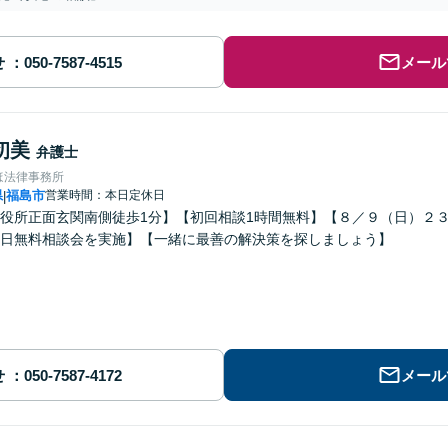
せ
メール
初美
弁護士
ほ法律事務所
県
福島市
営業時間：本日定休日
|
役所正面玄関南側徒歩1分】【初回相談1時間無料】【８／９（日）２
日無料相談会を実施】【一緒に最善の解決策を探しましょう】
せ
メール