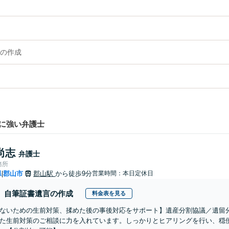
の作成
に強い弁護士
尚志
弁護士
務所
県
郡山市
郡山駅
から徒歩9分
営業時間：本日定休日
|
自筆証書遺言の作成
料金表を見る
ないための生前対策、揉めた後の事後対応をサポート】遺産分割協議／遺留
た生前対策のご相談に力を入れています。しっかりとヒアリングを行い、穏