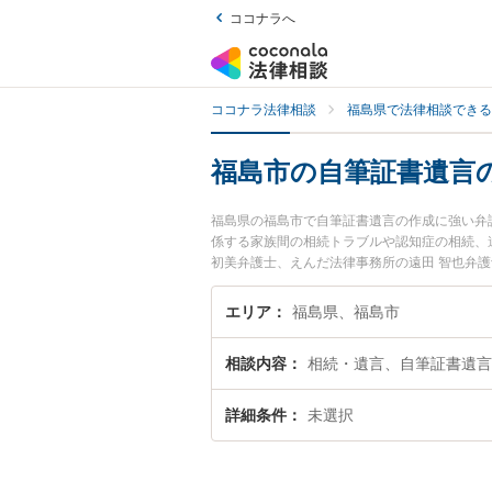
ココナラへ
ココナラ法律相談
福島県で法律相談できる
福島市の自筆証書遺言
福島県の福島市で自筆証書遺言の作成に強い弁
係する家族間の相続トラブルや認知症の相続、
初美弁護士、えんだ法律事務所の遠田 智也弁
ブルを今すぐに弁護士に相談したい』『自筆証
市内の弁護士に相談予約したい』などでお困り
エリア
福島県、福島市
相談内容
相続・遺言、自筆証書遺言
詳細条件
未選択