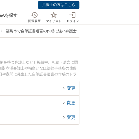
弁護士の方はこちら
&Aを探す
閲覧履歴
マイリスト
ログイン
福島市で自筆証書遺言の作成に強い弁護士
事例を持つ弁護士なども掲載中。相続・遺言に関
藤 孝明弁護士や福島いなほ法律事務所の佐藤
日や夜間に発生した自筆証書遺言の作成のトラ
無料で自筆証書遺言の作成を法律相談できる福島
変更
変更
変更