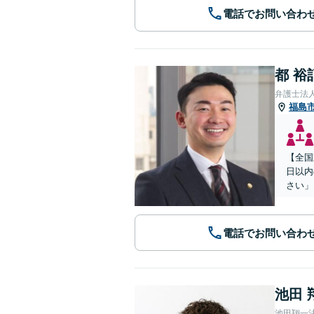
電話でお問い合わ
都 裕
弁護士法
福島
【全国
日以内
さい」
電話でお問い合わ
池田 
池田翔一