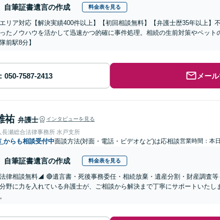
自筆証書遺言の作成
料金表を見る
エリア対応【解決実績400件以上】【初回相談無料】【弁護士歴35年以上】
ったノウハウを活かして迅速かつ的確に事件処理。相続の生前対策やペット
隊前駅8分】
メール
雄祐
弁護士
インタビューを見る
人長瀬総合法律事務所 水戸支所
市
からも相談受付中
面談方法(対面・電話・ビデオなど)は応相談
営業時間：本
自筆証書遺言の作成
料金表を見る
法律相談無料◢ 🔴遺言書・死後事務委任・相続放棄・遺産分割・財産調査等
分野に力を入れている弁護士が、ご相談から解決まで丁寧にサポートいたし
。