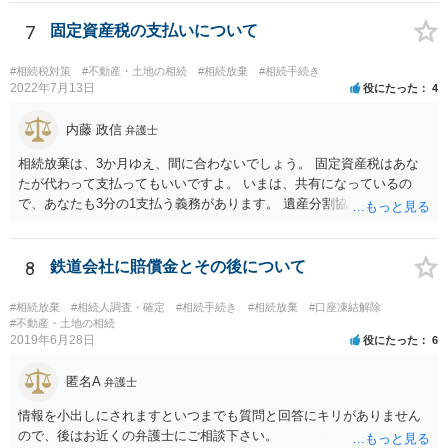
述の手続ということだと思いますが) ただ、葬儀費用ならいくらでもよ
いということではなく、身分相応の、社会的儀式として当然認められ
7
固定資産税の支払いについて
る程度の金額に留まると考えた方がよいです。 もし、相続人の皆さん
に葬儀費用を支出する経済力がなく、質素な葬儀を行った費用であれ
#相続税対策
#不動産・土地の相続
#相続放棄
#相続手続き
ば相続財産から支出しても単純承認と認められない可能性が高いの
2022年7月13日
役にたった
4
で、相続放棄申述が受理される可能性も高いと思います。
内藤 政信
弁護士
相続放棄は、3か月ゆえ、間に合わないでしょう。 固定資産税はあな
たが代わって支払ってもいいですよ。 いまは、共有になっているの
で、あなたも3分の1支払う義務があります。 遺産分割協議をして、不
動産取得者を決めて、相続登記する必要があります。 登記名義人に支
払い義務があります。
8
鉄道会社に賠償金とその後について
#相続放棄
#相続人調査・確定
#相続手続き
#相続放棄
#口座凍結解除
#不動産・土地の相続
2019年6月28日
役にたった
6
匿名A
弁護士
情報を小出しにされますといつまでも質問と回答にキリがありません
ので、後はお近くの弁護士にご相談下さい。