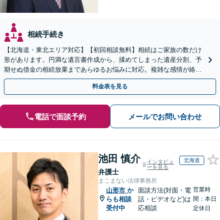
相続手続き
【北海道・東北エリア対応】【初回相談無料】相続はご家族の数だけ
形があります。円満な遺言書作成から、揉めてしまった遺産分割、予
期せぬ借金の相続放棄まであらゆるお悩みに対応。複雑な感情が絡む
相続トラブルもまずはご相談ください。WEB面談可。
料金表を見る
電話で面談予約
メールでお問い合わせ
池田 慎介
北海道
インタビュ
ーを見る
弁護士
まこまない法律事務所
営業時
山形市
か
面談方法(対面・電
らも相談
話・ビデオなど)は
間：本日
受付中
応相談
定休日