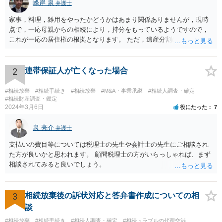
峰岸 泉
弁護士
家事，料理，雑用をやったかどうかはあまり関係ありませんが，現時
点で，一応母親からの相続により，持分をもっているようですので，
これが一応の居住権の根拠となります。 ただ，遺産分割により，母の
持分を父親が取得した場合，住み続けるのは難しいかも知れません。
2
連帯保証人が亡くなった場合
#相続放棄
#相続手続き
#相続放棄
#M&A・事業承継
#相続人調査・確定
#相続財産調査・鑑定
2024年3月6日
役にたった
7
泉 亮介
弁護士
支払いの費目等については税理士の先生や会計士の先生にご相談され
た方が良いかと思われます。 顧問税理士の方がいらっしゃれば、まず
相談されてみると良いでしょう。
3
相続放棄後の訴状対応と答弁書作成についての相
談
#相続放棄
#相続手続き
#相続人調査・確定
#相続トラブルの代理交渉