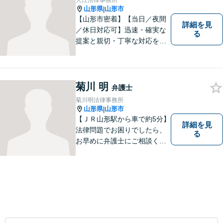
大江法律事務所
山形県
山形市
|
【山形市密着】【当日／夜間
詳細を見
／休日対応可】迅速・確実な
る
提案と親切・丁寧な対応をい
たします。必ず皆様のお力に
なりますので、お気軽にご相
談下さい。【法テラス利用
可】不安や問題について法的
菊川 明
弁護士
リスクを説明し、見通しを立
菊川明法律事務所
て、より良い解決に導くお手
山形県
山形市
|
伝いをいたします。
【ＪＲ山形駅から車で約5分】
詳細を見
法律問題でお困りでしたら、
る
お早めに弁護士にご相談くだ
さい。 依頼者様の抱えていら
っしゃる不安や、ご希望を丁
寧にお伺いいたします。