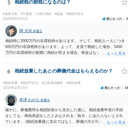
することはありませんので、数年後に借金が発見される可能性はほぼ
5
相続税の節税になるのは？
ありません。 なお、私が扱った相続放棄を検討していた案件で、期間
伸長して調査したところ、サラ金に対する過払金など相当な財産が見
#遺産分割
#不動産・土地の相続
#協議
#相続手続き
つかったため相続したという事例がありました。
2024年8月25日
役にたった
5
関 大河
弁護士
相続時に3000万円の非課税枠があります。 そして、相続人一人につき
600万円の非課税枠があります。よって、全員で相続した場合、5400
万円の非課税枠の範囲に相続が収まる場合、税金はなしです。 一人が
相続放棄すると、600万円の枠が一つ減ります。よって、4800万円の
範囲となります。 一般的には、全員で相続する方が税金はお得です。
また、全員で相続しても、話し合いの結果、親がすべて相続と決める
6
相続放棄したあとの葬儀代金はもらえるのか？
こともできます。この場合でも相続の非課税枠は、全員で相続した540
0万円分使えます。 父が亡くなり、母が全部相続すると、母から三人
#相続放棄
#相続手続き
#口座凍結解除
#相続放棄
で相続する際は、4800万円が非課税枠となります。 そうすると、母が
2019年2月13日
役にたった
14
亡くなってから相続すると、両親のどちらかが亡くなってから相続す
るより非課税の枠が減少します。 計画的に相続をするのがおすすめと
井澤 わかな
弁護士
いうことになります。これ以外にも気をつける点はあるかもしれませ
確かに、葬儀費用を相続財産から支出した後に、相続放棄申述の手続
んので、一度相談して想定するのがおすすめと思います。
をしても、単純承認をしたとみなされる「処分」にあたらないとされ
ています。 (相続放棄後に支出ではなく、葬儀の方が先に来るのが通常
だと思いますので、葬儀→葬儀費用を相続財産から支出→相続放棄申