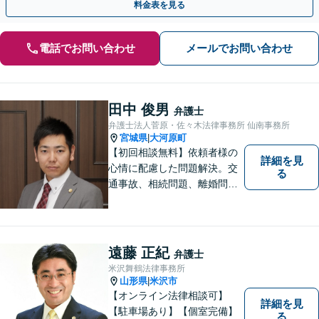
料金表を見る
電話でお問い合わせ
メールでお問い合わせ
田中 俊男
弁護士
弁護士法人菅原・佐々木法律事務所 仙南事務所
宮城県
大河原町
|
【初回相談無料】依頼者様の
詳細を見
心情に配慮した問題解決。交
る
通事故、相続問題、離婚問題
等のご依頼に迅速対応！各分
野に精通する弁護士が多数在
籍。お困りの方はお気軽にご
相談ください。【大河原フォ
遠藤 正紀
弁護士
ルテ内】
米沢舞鶴法律事務所
山形県
米沢市
|
【オンライン法律相談可】
詳細を見
【駐車場あり】【個室完備】
る