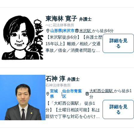
東海林 寛子
弁護士
べに花法律事務所
山形県
米沢市
米沢駅
から徒歩6分
|
【米沢駅徒歩6分】【弁護士歴
詳細を見
15年以上】離婚／相続／交通
る
事故／借金／消費者問題な
ど、さまざまな問題に対応可
能です！まずはお気軽にご相
談ください。
石神 淳
弁護士
石神法律事務所
大町西公園駅
から徒歩1
宮城
仙台市青葉
|
県
区
分
【「大町西公園駅」 徒歩1
詳細を見
分】【土曜日相談可能】私は
る
親切で丁寧な対応を心がけ、
特に社会的に弱い立場の方や
法律に不安を抱える方々に支