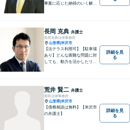
事案に応じた納得のいく解決
をサポートします！
長岡 克典
弁護士
長岡克典法律事務所
山形県
米沢市
|
【法テラス利用可】【駐車場
詳細を見
あり】どんな困難な問題に対
る
しても、動力を活かしたリー
ガルサービスをご提供させて
いただきます。ご依頼いただ
いた案件は1日でも早く解決す
るよう努力することで早期解
荒井 賢二
弁護士
決を目指します。 お気軽にご
美咲法律事務所
相談ください。
山形県
米沢市
|
【債務相談は無料】【米沢市
詳細を見
の弁護士】
る