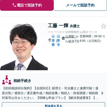
電話で面談予約
メールで面談予約
工藤 一輝
弁護士
ベリーベスト法律事務所 山形オフィス
山
山
山形駅
か
営業時間：09:30~1
形
形
|
8:00（土日祝日）
ら徒歩7分
県
市
相続手続き
【初回相談60分無料】【全国対応】税理士・司法書士と連携可能！遺
産分割／遺留分／遺言書作成／相続放棄／相続人・財産調査／相続税
対策等お任せください。【明瞭な料金プラン】【解決実績豊富】【電
話相談可】
料金表を見る