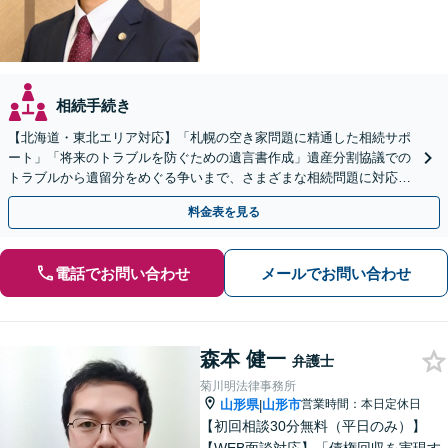
相続手続き
【北海道・東北エリア対応】「札幌の空き家問題に精通した相続サポ
ート」「将来のトラブルを防ぐための遺言書作成」遺産分割協議での
トラブルから遺留分をめぐる争いまで、さまざまな相続問題に対応し
ています「アクセス良好・WEB面談対応で安心の相談」
料金表を見る
電話でお問い合わせ
メールでお問い合わせ
森本 健一
弁護士
菊川明法律事務所
山形県
山形市
営業時間：本日定休日
|
【初回相談30分無料（平日のみ）】