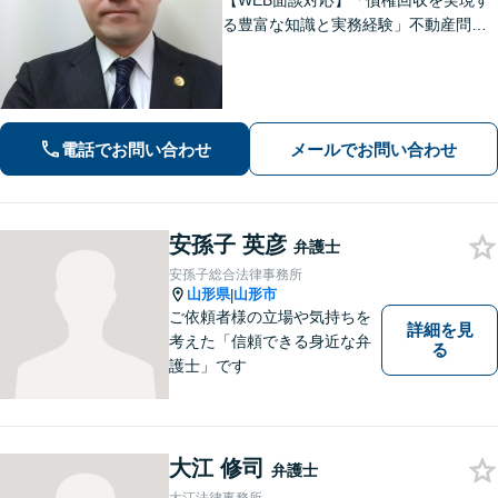
【WEB面談対応】「債権回収を実現す
る豊富な知識と実務経験」不動産問
題：賃貸借契約書の作成から入居者と
のトラブル対応まで、オーナーさまの
立場に立った解決をご提案します。
【休日・夜間相談可】
電話でお問い合わせ
メールでお問い合わせ
安孫子 英彦
弁護士
安孫子総合法律事務所
山形県
山形市
|
ご依頼者様の立場や気持ちを
詳細を見
考えた「信頼できる身近な弁
る
護士」です
大江 修司
弁護士