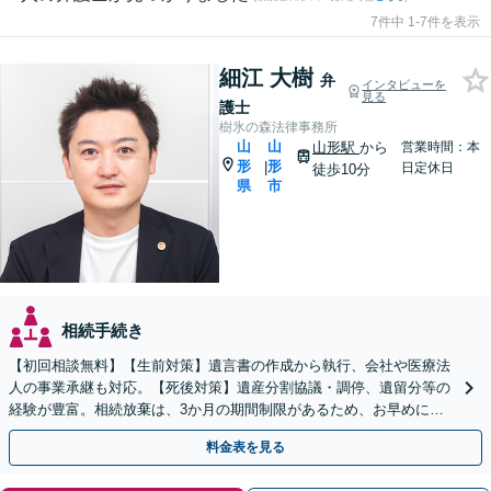
7件中 1-7件を表示
細江 大樹
弁
インタビューを
見る
護士
樹氷の森法律事務所
山
山
山形駅
から
営業時間：本
形
形
|
日定休日
徒歩10分
県
市
相続手続き
【初回相談無料】【生前対策】遺言書の作成から執行、会社や医療法
人の事業承継も対応。【死後対策】遺産分割協議・調停、遺留分等の
経験が豊富。相続放棄は、3か月の期間制限があるため、お早めにご
相談ください。【オンライン面談可】【無料駐車場あり】
料金表を見る