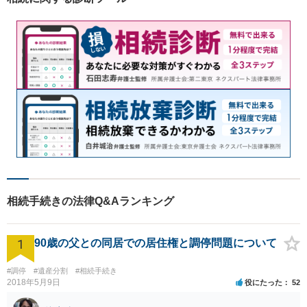
相続手続きの法律Q&Aランキング
1
90歳の父との同居での居住権と調停問題について
#調停
#遺産分割
#相続手続き
2018年5月9日
役にたった
52