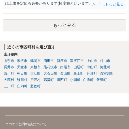
は上限を定める必要があります(極度額といいます。)。 この書式にサ
インしても、実際は連帯保証部分は民法465条の2②により無効とな
り、会社側は請求できない可能性が高そうです。
もっとみる
近くの市区町村を選び直す
山形県内
山形市
米沢市
鶴岡市
酒田市
新庄市
寒河江市
上山市
村山市
長井市
天童市
東根市
尾花沢市
南陽市
山辺町
中山町
河北町
西川町
朝日町
大江町
大石田町
金山町
最上町
舟形町
真室川町
大蔵村
鮭川村
戸沢村
高畠町
川西町
小国町
白鷹町
飯豊町
三川町
庄内町
遊佐町
ココナラ法律相談について