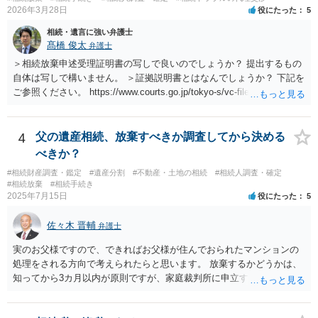
2026年3月28日
役にたった
5
相続・遺言に強い弁護士
髙橋 俊太
弁護士
＞相続放棄申述受理証明書の写しで良いのでしょうか？ 提出するもの
自体は写しで構いません。 ＞証拠説明書とはなんでしょうか？ 下記を
ご参照ください。 https://www.courts.go.jp/tokyo-s/vc-files/tokyo-s/file/
14-1kisairei.pdf
4
父の遺産相続、放棄すべきか調査してから決める
べきか？
#相続財産調査・鑑定
#遺産分割
#不動産・土地の相続
#相続人調査・確定
#相続放棄
#相続手続き
2025年7月15日
役にたった
5
佐々木 晋輔
弁護士
実のお父様ですので、できればお父様が住んでおられたマンションの
処理をされる方向で考えられたらと思います。 放棄するかどうかは、
知ってから3カ月以内が原則ですが、家庭裁判所に申立すれば3カ月の
期間を伸長することができます。 その間に、財産の状況を調査して、
放棄するかどうか決めることができます。 銀行やサラ金が数年も放置