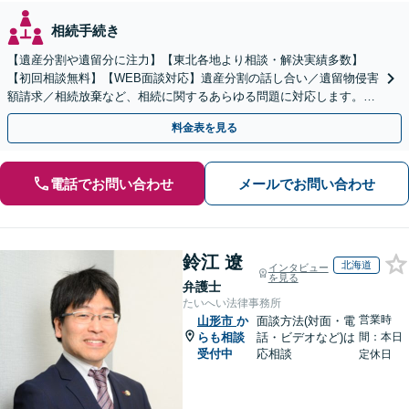
相続手続き
【遺産分割や遺留分に注力】【東北各地より相談・解決実績多数】
【初回相談無料】【WEB面談対応】遺産分割の話し合い／遺留物侵害
額請求／相続放棄など、相続に関するあらゆる問題に対応します。ご
事情やご意向を丁寧にお聞きし、有利な解決を目指します
料金表を見る
電話でお問い合わせ
メールでお問い合わせ
鈴江 遼
北海道
インタビュー
を見る
弁護士
たいへい法律事務所
営業時
山形市
か
面談方法(対面・電
らも相談
話・ビデオなど)は
間：本日
受付中
応相談
定休日