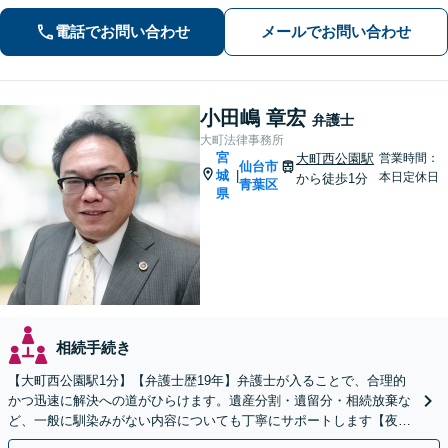
in.ee/uFqpYWb
電話でお問い合わせ
メールでお問い合わせ
小田嶋 章宏
弁護士
大町法律事務所
宮
大町西公園駅
営業時間：
仙台市
城
|
本日定休日
から徒歩1分
青葉区
県
相続手続き
【大町西公園駅1分】【弁護士歴19年】弁護士が入ることで、合理的
かつ迅速に解決への道がひらけます。遺産分割・遺留分・相続放棄な
ど、一般に馴染みがない内容についても丁寧にサポートします【夜
間・休日相談可】【オンライン相談可】