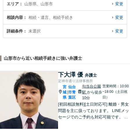
エリア
山形県、山形市
変更
相談内容
相続・遺言、相続手続き
変更
詳細条件
未選択
変更
山形市から近い相続手続きに強い弁護士
下大澤 優
弁護士
定禅寺通り法律事務所
勾当台公園
営業時間：10:00
宮
仙台
~18:00（土日祝
城
市青
駅
から徒歩
|
県
葉区
日）
10分
[初回相談無料][土日対応可] 離婚・男女
問題を主に扱っております。 LINEメッ
セージでのご予約も対応可能です。 LI
NEでのご予約をご希望の場合は、以下
のリンクからご登録ください。 https://l