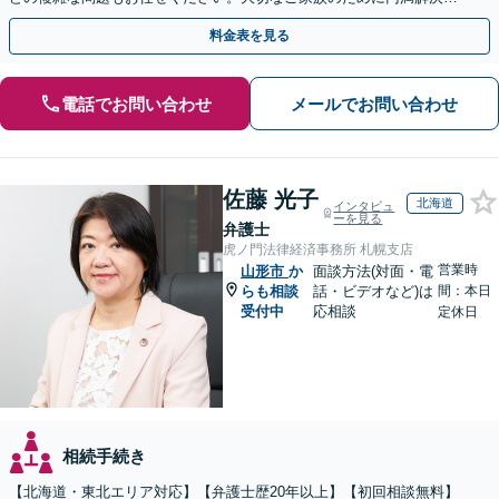
目指します】
料金表を見る
電話でお問い合わせ
メールでお問い合わせ
佐藤 光子
北海道
インタビュ
ーを見る
弁護士
虎ノ門法律経済事務所 札幌支店
営業時
山形市
か
面談方法(対面・電
らも相談
話・ビデオなど)は
間：本日
受付中
応相談
定休日
相続手続き
【北海道・東北エリア対応】【弁護士歴20年以上】【初回相談無料】