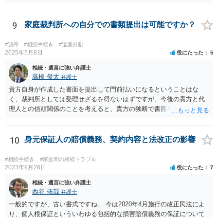
9
家庭裁判所への自分での書類提出は可能ですか？
#調停
#相続手続き
#遺産分割
2025年5月8日
役にたった
5
相続・遺言に強い弁護士
髙橋 俊太
弁護士
貴方自身が作成した書面を提出して門前払いになるということはな
く、裁判所としては受理せざるを得ないはずですが、今後の貴方と代
理人との信頼関係のことを考えると、貴方の独断で書面を提出したり
裁判所に電話したりするのはお勧めしにくいところです。 現在の弁護
士が主張書面の提出を渋っているようですが、弁護士として提出の実
益がないと考えている可能性もあると思いますので、そのあたりも含
10
身元保証人の賠償義務、契約内容と法改正の影響
めて、弁護士見解を確認等するためによく打ち合わせた方がよいと思
います。単に面倒臭いということで書面提出をしないということであ
#相続手続き
#家族間の相続トラブル
れば、当該弁護士との委任関係を修了した上で、貴方のほうで書面提
2023年9月26日
役にたった
7
出することを検討なさった方がよいでしょう。
相続・遺言に強い弁護士
西谷 拓哉
弁護士
一般的ですが、古い書式ですね。 今は2020年4月施行の改正民法によ
り、個人根保証といういわゆる包括的な損害賠償義務の保証について