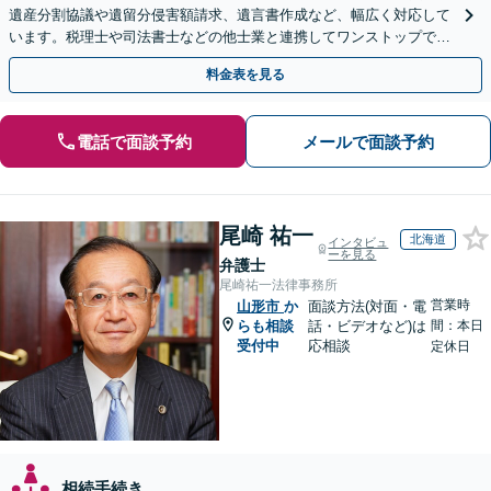
遺産分割協議や遺留分侵害額請求、遺言書作成など、幅広く対応して
います。税理士や司法書士などの他士業と連携してワンストップでの
解決が可能です。ぜひご相談ください。
料金表を見る
電話で面談予約
メールで面談予約
尾崎 祐一
北海道
インタビュ
ーを見る
弁護士
尾崎祐一法律事務所
営業時
山形市
か
面談方法(対面・電
らも相談
話・ビデオなど)は
間：本日
受付中
応相談
定休日
相続手続き