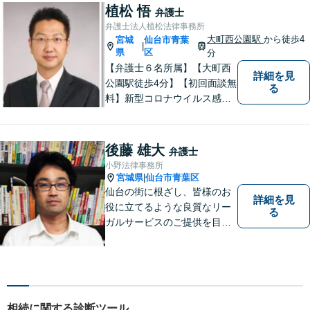
援を提供しています。 依頼者
植松 悟
弁護士
の要望を実現するため、迅速
弁護士法人植松法律事務所
かつ的確に対応いたします。
大町西公園駅
から徒歩4
宮城
仙台市青葉
|
県
区
分
【弁護士６名所属】【大町西
詳細を見
公園駅徒歩4分】【初回面談無
る
料】新型コロナウイルス感染
拡大や業績の悪化によって、
借金でお困りの方へ解決策を
ご提案いたします。その他分
後藤 雄大
弁護士
野にも対応可能。相談者が十
小野法律事務所
分に理解できるよう丁寧に説
宮城県
仙台市青葉区
|
明することを心がけていま
仙台の街に根ざし、皆様のお
詳細を見
す。
役に立てるような良質なリー
る
ガルサービスのご提供を目指
しています。
相続に関する診断ツール