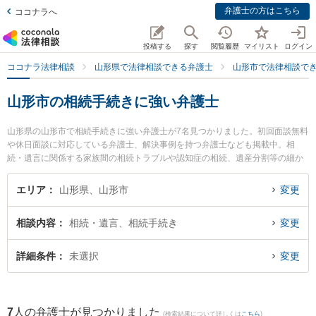
弁護士の方はこちら
ココナラへ
投稿する
探す
閲覧履歴
マイリスト
ログイン
ココナラ法律相談
山形県で法律相談できる弁護士
山形市で法律相談で
山形市の相続手続きに強い弁護士
山形県の山形市で相続手続きに強い弁護士が7名見つかりました。初回面談無料
や休日面談に対応している弁護士、解決事例を持つ弁護士なども掲載中。相
続・遺言に関係する家族間の相続トラブルや認知症の相続、遺産分割等の細か
な分野での絞り込み検索もでき便利です。特に樹氷の森法律事務所の細江 大樹
弁護士やベリーベスト法律事務所 山形オフィスの工藤 一輝弁護士、及川法律事
エリア
山形県、山形市
変更
務所の及川 善大弁護士のプロフィール情報や弁護士費用、強みなどが注目され
ています。『山形市で土日や夜間に発生した相続手続きのトラブルを今すぐに
相談内容
相続・遺言、相続手続き
変更
弁護士に相談したい』『相続手続きのトラブル解決の実績豊富な近くの弁護士
を検索したい』『初回相談無料で相続手続きを法律相談できる山形市内の弁護
士に相談予約したい』などでお困りの相談者さんにおすすめです。
詳細条件
未選択
変更
7
人の弁護士が見つかりました
(検索結果について詳しくは
こちら
)