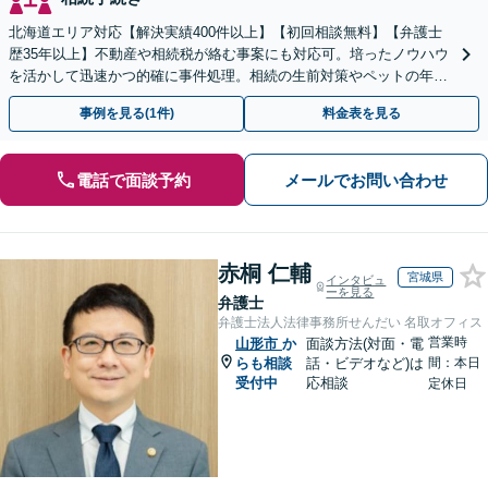
北海道エリア対応【解決実績400件以上】【初回相談無料】【弁護士
歴35年以上】不動産や相続税が絡む事案にも対応可。培ったノウハウ
を活かして迅速かつ的確に事件処理。相続の生前対策やペットの年金
システムもお任せ【完全個室】【自衛隊前駅8分】
事例を見る(1件)
料金表を見る
電話で面談予約
メールでお問い合わせ
赤桐 仁輔
宮城県
インタビュ
ーを見る
弁護士
弁護士法人法律事務所せんだい 名取オフィス
営業時
山形市
か
面談方法(対面・電
らも相談
話・ビデオなど)は
間：本日
受付中
応相談
定休日