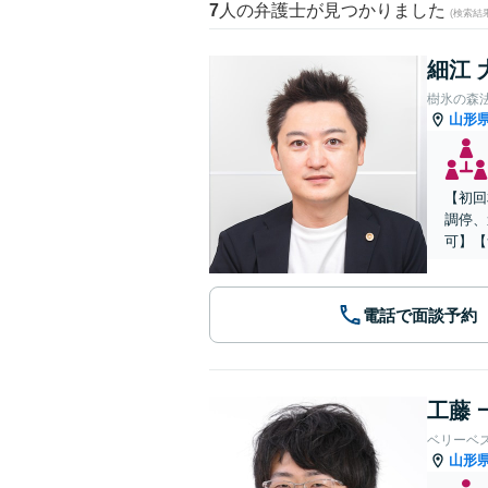
7
人の弁護士が見つかりました
(検索結
細江 
樹氷の森
山形
【初回
調停、
可】【
電話で面談予約
工藤 
ベリーベ
山形