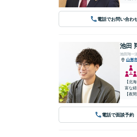
電話でお問い合わ
池田 
池田翔一
山形
【北海
富な経
【夜間
電話で面談予約