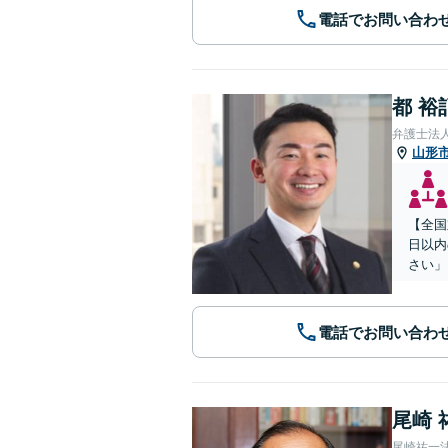
電話でお問い合わ
都 裕
弁護士法
山形
【全国
日以内
さい」
電話でお問い合わ
尾崎 
尾崎祐一