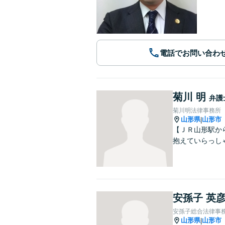
電話でお問い合わ
菊川 明
弁護
菊川明法律事務所
山形県
山形市
|
【ＪＲ山形駅か
抱えていらっし
安孫子 英
安孫子総合法律事
山形県
山形市
|