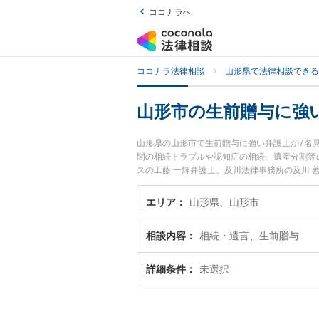
ココナラへ
ココナラ法律相談
山形県で法律相談できる
山形市の生前贈与に強
山形県の山形市で生前贈与に強い弁護士が7名
間の相続トラブルや認知症の相続、遺産分割等
スの工藤 一輝弁護士、及川法律事務所の及川
を今すぐに弁護士に相談したい』『生前贈与の
たい』などでお困りの相談者さんにおすすめで
エリア
山形県、山形市
相談内容
相続・遺言、生前贈与
詳細条件
未選択