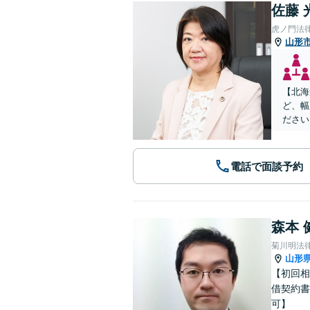
佐藤 
虎ノ門法
山形
【北海
ど、幅
ださい
電話で面談予約
森本 
菊川明法
山形
【初回相
借契約書
可】