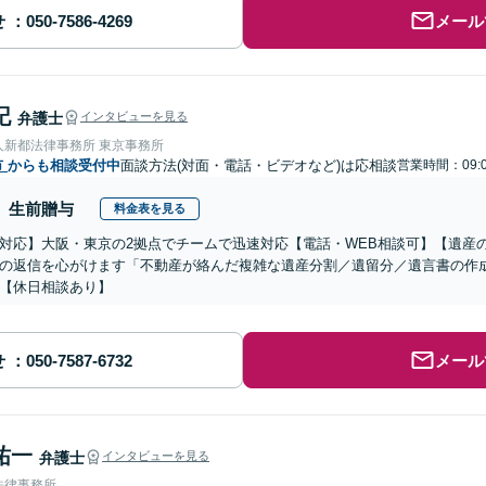
せ
メール
記
弁護士
インタビューを見る
人新都法律事務所 東京事務所
市
からも相談受付中
面談方法(対面・電話・ビデオなど)は応相談
営業時間：09:
生前贈与
料金表を見る
対応】大阪・東京の2拠点でチームで迅速対応【電話・WEB相談可】【遺産
の返信を心がけます「不動産が絡んだ複雑な遺産分割／遺留分／遺言書の作
【休日相談あり】
せ
メール
祐一
弁護士
インタビューを見る
法律事務所