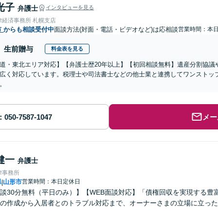
光子
弁護士
インタビューを見る
律経済事務所 札幌支店
市
からも相談受付中
面談方法(対面・電話・ビデオなど)は応相談
営業時間：本
生前贈与
料金表を見る
道・東北エリア対応】【弁護士歴20年以上】【初回相談無料】遺産分割協議
広く対応しています。税理士や司法書士などの他士業と連携してワンストッ
。
メー
健一
弁護士
律事務所
県
山形市
営業時間：本日定休日
|
談30分無料（平日のみ）】【WEB面談対応】「債権回収を実現する豊
の作成から入居者とのトラブル対応まで、オーナーさまの立場に立った