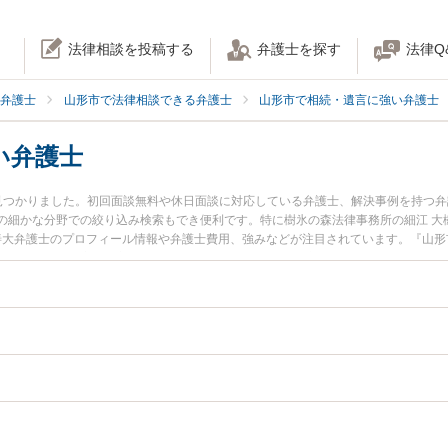
法律相談を投稿する
弁護士を探す
法律Q
弁護士
山形市で法律相談できる弁護士
山形市で相続・遺言に強い弁護士
い弁護士
見つかりました。初回面談無料や休日面談に対応している弁護士、解決事例を持つ
の細かな分野での絞り込み検索もでき便利です。特に樹氷の森法律事務所の細江 大
 善大弁護士のプロフィール情報や弁護士費用、強みなどが注目されています。『山
トラブル解決の実績豊富な近くの弁護士を検索したい』『初回相談無料で生前贈与
す。