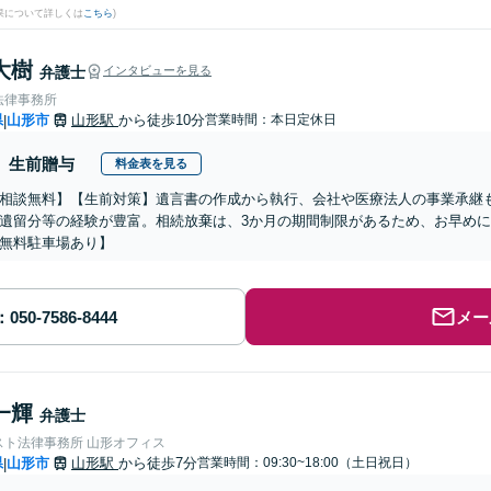
果について詳しくは
こちら
)
大樹
弁護士
インタビューを見る
法律事務所
県
山形市
山形駅
から徒歩10分
営業時間：本日定休日
|
生前贈与
料金表を見る
相談無料】【生前対策】遺言書の作成から執行、会社や医療法人の事業承継
遺留分等の経験が豊富。相続放棄は、3か月の期間制限があるため、お早め
無料駐車場あり】
メー
一輝
弁護士
スト法律事務所 山形オフィス
県
山形市
山形駅
から徒歩7分
営業時間：09:30~18:00（土日祝日）
|