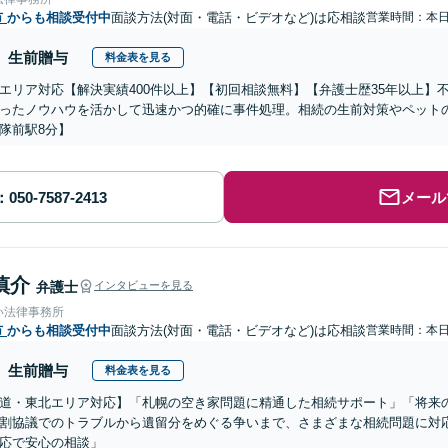
市
からも相談受付中
面談方法(対面・電話・ビデオなど)は応相談
営業時間：本
生前贈与
料金表を見る
エリア対応【解決実績400件以上】【初回相談無料】【弁護士歴35年以上】
ったノウハウを活かして迅速かつ的確に事件処理。相続の生前対策やペット
隊前駅8分】
メール
慎介
弁護士
インタビューを見る
い法律事務所
市
からも相談受付中
面談方法(対面・電話・ビデオなど)は応相談
営業時間：本
生前贈与
料金表を見る
道・東北エリア対応】「札幌の空き家問題に精通した相続サポート」「将来
割協議でのトラブルから遺留分をめぐる争いまで、さまざまな相続問題に対応
応で安心の相談」