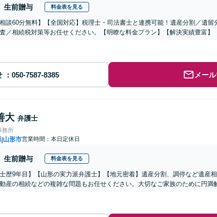
生前贈与
料金表を見る
相談60分無料】【全国対応】税理士・司法書士と連携可能！遺産分割／遺留
査／相続税対策等お任せください。【明瞭な料金プラン】【解決実績豊富】
せ
メール
善大
弁護士
事務所
県
山形市
営業時間：本日定休日
|
生前贈与
料金表を見る
士歴9年目】【山形の実力派弁護士】【地元密着】遺産分割、調停など遺産
動産の相続などの複雑な問題もお任せください。大切なご家族のために円満