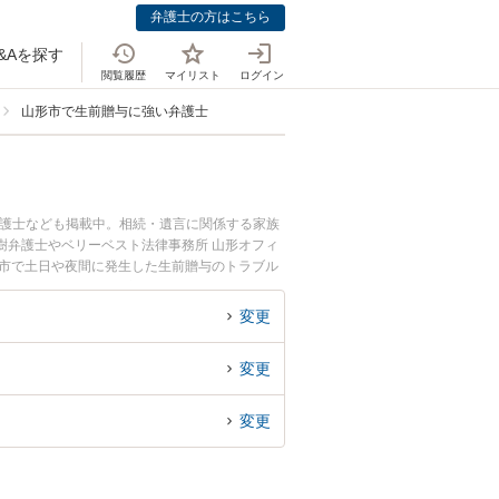
弁護士の方はこちら
&Aを探す
閲覧履歴
マイリスト
ログイン
山形市で生前贈与に強い弁護士
弁護士なども掲載中。相続・遺言に関係する家族
樹弁護士やベリーベスト法律事務所 山形オフィ
形市で土日や夜間に発生した生前贈与のトラブル
を法律相談できる山形市内の弁護士に相談予約し
変更
変更
変更