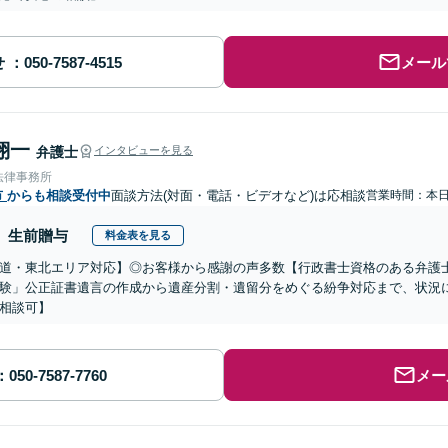
せ
メール
翔一
弁護士
インタビューを見る
法律事務所
市
からも相談受付中
面談方法(対面・電話・ビデオなど)は応相談
営業時間：本
生前贈与
料金表を見る
道・東北エリア対応】◎お客様から感謝の声多数【行政書士資格のある弁護
験」公正証書遺言の作成から遺産分割・遺留分をめぐる紛争対応まで、状況
相談可】
メー