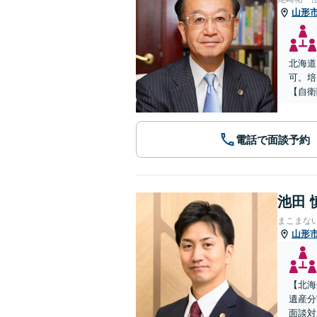
山形
北海道
可。培
【自衛
電話で面談予約
池田 
まこまな
山形
【北海
遺産分
面談対