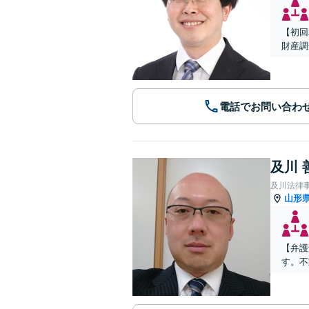
【初回
財産調
電話でお問い合わ
及川 
及川法律
山形
【弁護
す。不