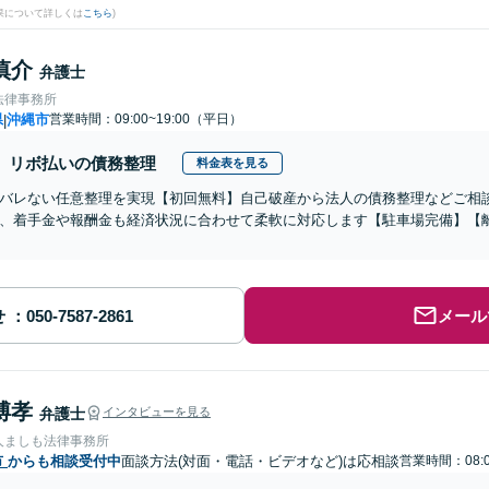
果について詳しくは
こちら
)
慎介
弁護士
法律事務所
県
沖縄市
営業時間：09:00~19:00（平日）
|
リボ払いの債務整理
料金表を見る
バレない任意整理を実現【初回無料】自己破産から法人の債務整理などご相
、着手金や報酬金も経済状況に合わせて柔軟に対応します【駐車場完備】【
せ
メール
博孝
弁護士
インタビューを見る
人ましも法律事務所
市
からも相談受付中
面談方法(対面・電話・ビデオなど)は応相談
営業時間：08:0