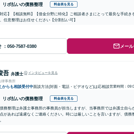
リボ払いの債務整理
料金表を見る
対応】【相談無料】【借金分野に特化】ご相談者さまにとって最良な手続き
、任意整理はお任せください【分割払い可】
せ
メール
 俊吾
インタビューを見る
弁護士
法律事務所
市
からも相談受付中
面談方法(対面・電話・ビデオなど)は応相談
営業時間：09:0
リボ払いの債務整理
料金表を見る
債務整理は弁護士事務所の事務員が担当しますが、当事務所では弁護士自ら
点があれば遠慮なくご連絡ください。時には厳しいことを言いますが、債務
。