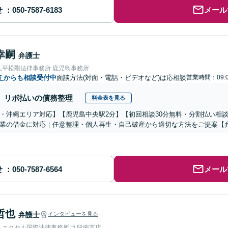
せ
メール
幸嗣
弁護士
人平松剛法律事務所 鹿児島事務所
市
からも相談受付中
面談方法(対面・電話・ビデオなど)は応相談
営業時間：09:0
リボ払いの債務整理
料金表を見る
・沖縄エリア対応】【鹿児島中央駅2分】【初回相談30分無料・分割払い相
業の借金に対応｜任意整理・個人再生・自己破産から適切な方法をご提案【弁
せ
メール
哲也
弁護士
インタビューを見る
人エクセル国際法律事務所 九段南支店