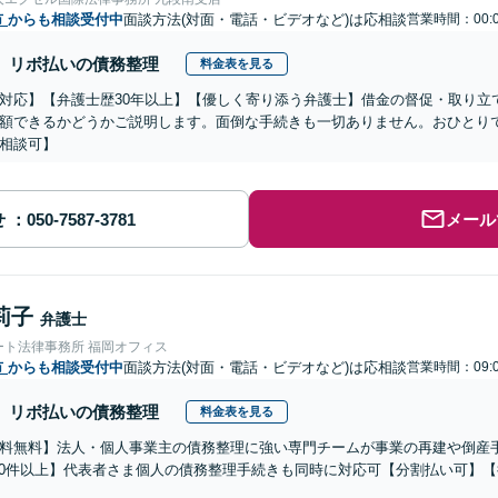
市
からも相談受付中
面談方法(対面・電話・ビデオなど)は応相談
営業時間：00:0
リボ払いの債務整理
料金表を見る
対応】【弁護士歴30年以上】【優しく寄り添う弁護士】借金の督促・取り立
額できるかどうかご説明します。面倒な手続きも一切ありません。おひとり
相談可】
せ
メール
莉子
弁護士
ート法律事務所 福岡オフィス
市
からも相談受付中
面談方法(対面・電話・ビデオなど)は応相談
営業時間：09:0
リボ払いの債務整理
料金表を見る
料無料】法人・個人事業主の債務整理に強い専門チームが事業の再建や倒産
000件以上】代表者さま個人の債務整理手続きも同時に対応可【分割払い可】