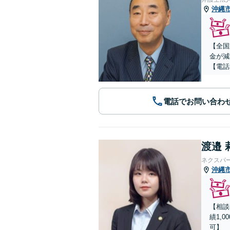
沖縄
【全国
金が減
【電話
電話でお問い合わ
渡邉 
ネクスパ
沖縄
【相談
績1,
可】