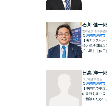
石川 健一
吉村正夫法律事務
沖縄県
沖縄市
|
【法テラス利用
婚／相続問題な
払い可】【休日
日高 洋一
コザ法律事務所
沖縄県
沖縄市
|
【沖縄県で率直
の業務を取り扱
ご相談ください