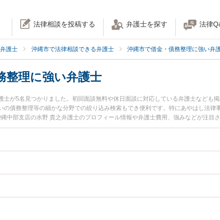
法律相談を投稿する
弁護士を探す
法律Q
弁護士
沖縄市で法律相談できる弁護士
沖縄市で借金・債務整理に強い弁
務整理に強い弁護士
護士が5名見つかりました。初回面談無料や休日面談に対応している弁護士なども
いの債務整理等の細かな分野での絞り込み検索もでき便利です。特にあやはし法律事
 沖縄中部支店の水野 貴之弁護士のプロフィール情報や弁護士費用、強みなどが注目
士に相談したい』『リボ払いの債務整理のトラブル解決の実績豊富な近くの弁護士
予約したい』などでお困りの相談者さんにおすすめです。