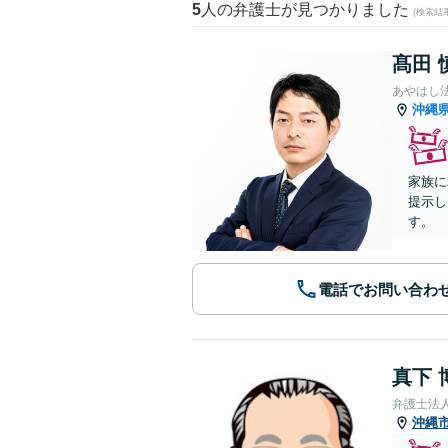
5
人の弁護士が見つかりました
(検索結
髙田 
あやはし
沖縄
家族に
提示し
す。
電話でお問い合わ
真下 
弁護士法
沖縄