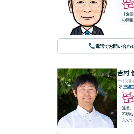
【全国
の回復
電話でお問い合わ
𠮷村
𠮷村俊吾
沖縄
通常、
不明な
欠です