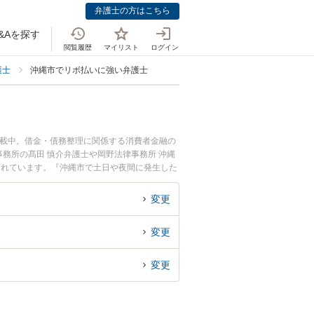
弁護士の方はこちら
&Aを探す
閲覧履歴
マイリスト
ログイン
護士
沖縄市でリボ払いに強い弁護士
掲載中。借金・債務整理に関係する消費者金融の
務所の髙田 慎介弁護士や岡野法律事務所 沖縄
されています。『沖縄市で土日や夜間に発生した
を検索したい』『初回相談無料でリボ払いの債務
変更
変更
変更