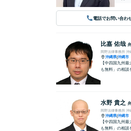
電話でお問い合わ
比嘉 佑哉
岡野法律事務所 沖
沖縄県
沖縄市
|
【中四国九州最
も無料」の相談
水野 貴之
岡野法律事務所 沖
沖縄県
沖縄市
|
【中四国九州最
も無料」の相談