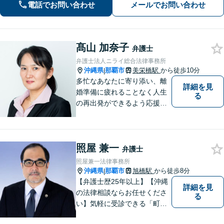
電話でお問い合わせ
メールでお問い合わせ
す。抱えているお悩みを解決いたしま
すので、お気軽にお問い合わせくださ
い。
髙山 加奈子
弁護士
弁護士法人ニライ総合法律事務所
沖縄県
那覇市
美栄橋駅
から徒歩10分
|
多忙なあなたに寄り添い、離
詳細を見
婚準備に疲れることなく人生
る
の再出発ができるよう応援し
ます。
照屋 兼一
弁護士
照屋兼一法律事務所
沖縄県
那覇市
旭橋駅
から徒歩8分
|
【弁護士歴25年以上】【沖縄
詳細を見
の法律相談ならお任せくださ
る
い】気軽に受診できる「町医
者」のような弁護士でありた