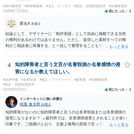
#著作権侵害
#商標権侵害
#法人・ビジネス
#訴訟・損害賠償請求
#肖像権侵害
2026年7月29日
役にたった
2
匿名A
弁護士
結論として、デザイナーに「制作実績」として自由に掲載できる当然
の権利があるわけではありません。ただし、提供した素材すべての権
利がご相談者に帰属する、と一括して整理することもできません。 ご
自身が撮影・執筆した写真や文章は、創作性があれば原則としてご自
身が著作権者です。 他方、ブランド名、文字主体のロゴ、商品情報、
短いキャッチコピー、販売コンセプトなどは、通常、著作物には当た
4
知的障害者と言う文言が名誉毀損か名誉感情の侵
りません。ただし、ロゴに独自の図形やイラスト等が含まれる場合に
害になるか教えてほしい。
は、その表現部分が著作物となる可能性があります。 また、人物写真
#誹謗中傷
#名誉毀損
#個人・プライベート
#被害者
#肖像権侵害
の著作権は撮影者に、肖像に関する権利は被写体本人に帰属します
#訴訟・損害賠償請求
（著作権法2条・17条）。 ウェブサイト全体に当然に著作権が生じる
2026年8月4日
役にたった
1
わけではありません。デザイナーが独自に制作したイラストやバナー
インターネットに強い弁護士
等は別として、一般的なレイアウトや配色、依頼者から提供された素
稲葉 進太郎
弁護士
材を希望に沿って配置した部分には、通常、著作物性は認められにく
いと考えられます。仮に具体的な画面構成の一部に創作性が認められ
知的障害がないのに知的障害者と言うのは名誉毀損または名誉感情の
ても、その権利は当該部分に限られ、ご相談者の写真や文章等を制作
侵害になりますか？ →裁判所では、名誉感情侵害とされることが多い
実績として掲載する権限まで当然に生じるものではありません。 もっ
印象です。ご指摘のとおり、文脈上侮辱の意味で言っている点も加味
とも、契約書がなくても、見積書、メール、利用規約等に実績掲載へ
されていると思います。