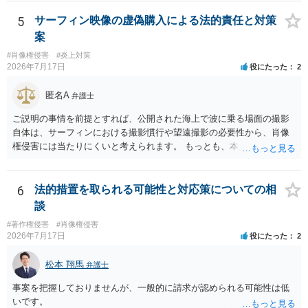
の同意があれば別です。また、単に制作を担当した事実を記載した
り、公開中のサイトへリンクしたりする行為まで当然に禁止できると
5
サーフィン映像の虚偽購入による法的責任と対策
は限りません。 人物写真については、通常のSNSへの無断掲載と同
案
様、掲載目的、態様、必要性、本人の特定可能性等から判断されま
#肖像権侵害
#炎上対策
す。営業目的であり、本人も掲載を拒否していることは、違法性を認
2026年7月17日
役にたった
2
める方向の事情となりますが、自動的に肖像権侵害となるわけではあ
りません。 まず、見積書、メール、チャット、デザイナーの利用規約
匿名A
弁護士
を確認したうえで、「提供素材及びこれを含む画面の複製・SNS掲載
を許諾しない」と書面で明確に通知することをお勧めします。すでに
ご説明の事情を前提とすれば、公開された海上で波に乗る場面の撮影
掲載された場合は、URL、掲載日時、画面を保存してから削除を求め
自体は、サーフィンにおける撮影慣行や望遠撮影の必要性から、肖像
てください。
権侵害には当たりにくいと考えられます。 もっとも、本人の同意前に
識別可能なプレビューを誰でも閲覧できる状態で公開する点は別問題
です。低解像度化や透かしだけでは十分とは限らず、事前同意を取得
する、第三者が識別できない程度に加工する、又は本人のアカウント
6
法的措置を取られる可能性と対応策についての相
内だけで表示する方法を検討すべきです。 なりすまし購入・転売が行
談
われた場合、御社の責任が当然に生じるわけではありません。しか
#著作権侵害
#肖像権侵害
し、自己申告だけで購入でき、自社が照合不一致を検出しても販売を
2026年7月17日
役にたった
2
止めていない現行の運用では、予測可能な不正への対策を怠ったとし
て、撮影された本人に対する損害賠償責任が認められる可能性があり
松本 翔馬
弁護士
ます。 検討中の対策は、いずれも過剰ではなく、必要な方向性です。
ただし、それだけで十分とはいえません。ゲスト購入の廃止は購入者
事案を把握しておりませんが、一般的に請求が認められる可能性は低
の追跡には役立ちますが、その人が被写体本人であることまでは確認
いです。