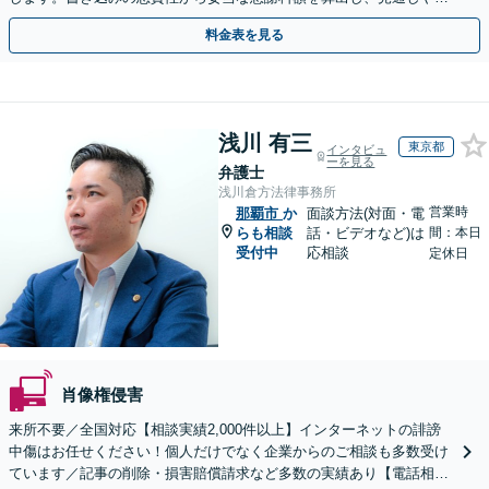
用面のリスクも包み隠さずお伝えしサポートします。
料金表を見る
浅川 有三
東京都
インタビュ
ーを見る
弁護士
浅川倉方法律事務所
営業時
那覇市
か
面談方法(対面・電
らも相談
話・ビデオなど)は
間：本日
受付中
応相談
定休日
肖像権侵害
来所不要／全国対応【相談実績2,000件以上】インターネットの誹謗
中傷はお任せください！個人だけでなく企業からのご相談も多数受け
ています／記事の削除・損害賠償請求など多数の実績あり【電話相談