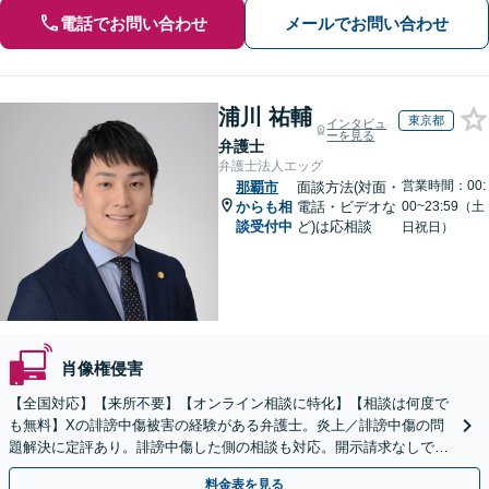
電話でお問い合わせ
メールでお問い合わせ
浦川 祐輔
東京都
インタビュ
ーを見る
弁護士
弁護士法人エッグ
営業時間：00:
那覇市
面談方法(対面・
からも相
電話・ビデオな
00~23:59（土
談受付中
ど)は応相談
日祝日）
肖像権侵害
【全国対応】【来所不要】【オンライン相談に特化】【相談は何度で
も無料】Xの誹謗中傷被害の経験がある弁護士。炎上／誹謗中傷の問
題解決に定評あり。誹謗中傷した側の相談も対応。開示請求なしで本
人の特定ができる場合もあり。
料金表を見る