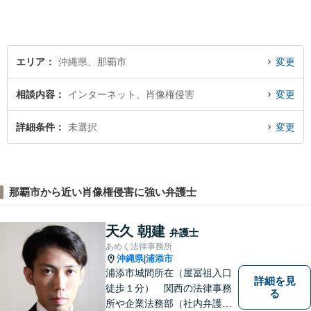
丁寧にお聞きします。【牧志
駅・安里駅から徒歩圏】
エリア
沖縄県、那覇市
変更
相談内容
インターネット、肖像権侵害
変更
詳細条件
未選択
変更
那覇市から近い肖像権侵害に強い弁護士
天久 朝建
弁護士
あめく法律事務所
沖縄県
浦添市
|
浦添市城間所在（屋冨祖入口
詳細を見
徒歩１分） 関西の法律事務
る
所や企業法務部（社内弁護士