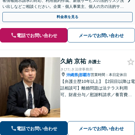
者情報開示請求の対応、利用規約作成、新規サービスの法的リスク洗
い出しなどご相談ください。企業・個人事業主、個人の方の法的サポ
ートをいたします【スポット相談可】
料金表を見る
電話でお問い合わせ
メールでお問い合わせ
久納 京祐
弁護士
きびたき法律事務所
沖縄県
那覇市
営業時間：本日定休日
|
【弁護士歴10年以上】【2回目以降は電
話相談可】離婚問題は法テラス利用
可。財産分与／慰謝料請求／養育費な
どを中心に対応。相続トラブルは、遺
産分割協議／遺留分、トートーメーの
問題などもご相談可能！交通事故対応
多数【バス停「天久」2分】
電話でお問い合わせ
メールでお問い合わせ