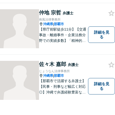
いと思っています。豊富な経
験により培ったノウハウを活
仲地 宗哲
かし、ひとりでも多く悩まれ
弁護士
ている方を救います。ぜひご
南風法律事務所
相談ください。
沖縄県
那覇市
|
【県庁前駅徒歩11分】【交通
詳細を見
事故・離婚事件・企業法務分
る
野での実績多数】「精神的な
負担の軽減」や「解決プロセ
ス」を重視し、弁護を進めて
まいります。見積もりは無料
ですので、お気軽にご相談く
佐々木 嘉郎
弁護士
ださい。個々に応じた解決策
じょうなん法律事務所
をご提案します。
沖縄県
那覇市
|
【那覇市で活躍する弁護士】
詳細を見
【民事・刑事など幅広く対応
る
◎】沖縄で弁護経験豊富な弁
護士！スピーディな対応を心
掛け、皆様の抱える問題がで
きるだけ早く解決できるよう
尽力します！皆様のご希望を