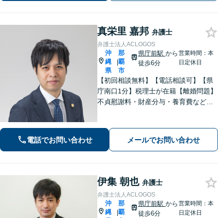
真栄里 嘉邦
弁護士
弁護士法人ACLOGOS
沖
那
県庁前駅
から
営業時間：本
縄
覇
|
日定休日
徒歩6分
県
市
【初回相談無料】【電話相談可】【県
庁南口1分】税理士が在籍【離婚問題】
不貞慰謝料・財産分与・養育費など。
協議・調停・別居中、どの段階でもご
相談ください【不動産】賃料増額（減
額）・明け渡し請求・立退料増額など
電話でお問い合わせ
メールでお問い合わせ
に対応。交渉から訴訟までお任せくだ
さい。
伊集 朝也
弁護士
弁護士法人ACLOGOS
沖
那
県庁前駅
から
営業時間：本
縄
覇
|
日定休日
徒歩6分