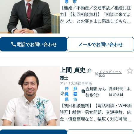
県
市
【離婚／不動産／交通事故／相続に注
力】【初回相談無料】「相談に来てよ
かった」とお客さまに満足してもらう
ことを大切にしています！沖縄にお住
まいの方・中小企業の方を支えるべ
く、丁寧なヒアリングで皆様のお気持
電話でお問い合わせ
メールでお問い合わせ
ちに寄り添います。
上間 貞史
弁
インタビューを
見る
護士
アビリス法律事務所
沖
那
壺川駅
から
営業時間：本
縄
覇
|
日定休日
徒歩9分
県
市
【初回相談無料】【電話相談・WEB面
談可】離婚・男女問題、交通事故、借
金・債務整理など、幅広く対応可能で
す。地域密着型の法律事務所で、ご相
談しやすい対応体制を整備していま