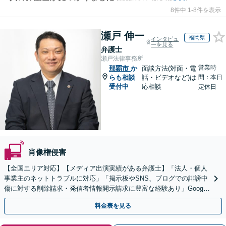
8件中 1-8件を表示
瀬戸 伸一
福岡県
インタビュ
ーを見る
弁護士
瀬戸法律事務所
営業時
那覇市
か
面談方法(対面・電
らも相談
話・ビデオなど)は
間：本日
受付中
応相談
定休日
肖像権侵害
【全国エリア対応】【メディア出演実績がある弁護士】「法人・個人
事業主のネットトラブルに対応」「掲示板やSNS、ブログでの誹謗中
傷に対する削除請求・発信者情報開示請求に豊富な経験あり」Google
口コミの削除請求・賠償請求のご相談はお任せ
料金表を見る