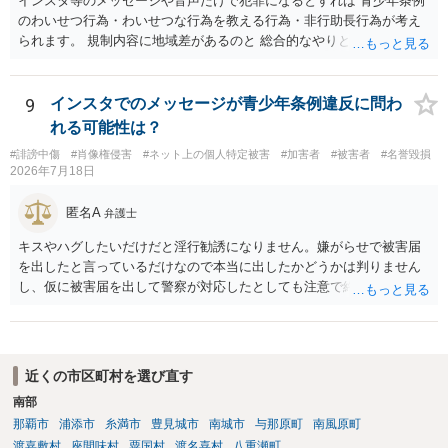
インスタ等のメッセージや音声だけで犯罪になるとすれば 青少年条例
のわいせつ行為・わいせつな行為を教える行為・非行助長行為が考え
られます。 規制内容に地域差があるのと 総合的なやりとりの内容で判
断されるので、 最寄りの弁護士に直接相談されるのがいいと思いま
す。
9
インスタでのメッセージが青少年条例違反に問わ
れる可能性は？
#誹謗中傷
#肖像権侵害
#ネット上の個人特定被害
#加害者
#被害者
#名誉毀損
2026年7月18日
匿名A
弁護士
キスやハグしたいだけだと淫行勧誘になりません。嫌がらせで被害届
を出したと言っているだけなので本当に出したかどうかは判りません
し、仮に被害届を出して警察が対応したとしても注意で終わるような
話です。放置しておいて下さい。 念のため、過去のやり取りはとって
おくように。
近くの市区町村を選び直す
南部
那覇市
浦添市
糸満市
豊見城市
南城市
与那原町
南風原町
渡嘉敷村
座間味村
粟国村
渡名喜村
八重瀬町