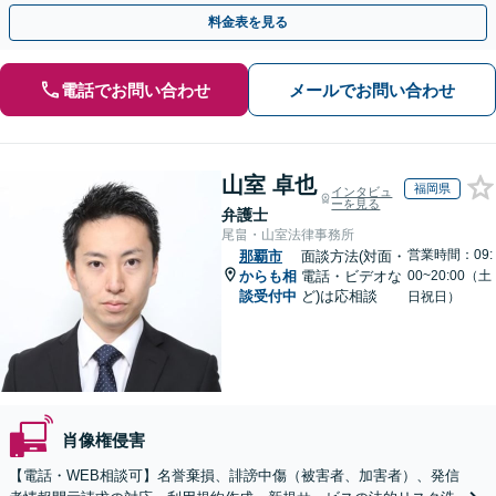
可】【初回相談無料】【夜間休日面談可】
料金表を見る
電話でお問い合わせ
メールでお問い合わせ
山室 卓也
福岡県
インタビュ
ーを見る
弁護士
尾畠・山室法律事務所
営業時間：09:
那覇市
面談方法(対面・
からも相
電話・ビデオな
00~20:00（土
談受付中
ど)は応相談
日祝日）
肖像権侵害
【電話・WEB相談可】名誉棄損、誹謗中傷（被害者、加害者）、発信