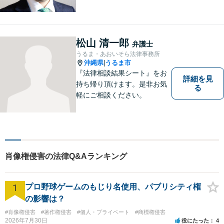
として）で経験を積んだ弁護
士が対応いたします
松山 清一郎
弁護士
うるま・あおいそら法律事務所
沖縄県
うるま市
|
『法律相談結果シート』をお
詳細を見
持ち帰り頂けます。是非お気
る
軽にご相談ください。
肖像権侵害の法律Q&Aランキング
1
プロ野球ゲームのもじり名使用、パブリシティ権
の影響は？
#肖像権侵害
#著作権侵害
#個人・プライベート
#商標権侵害
2026年7月30日
役にたった
4