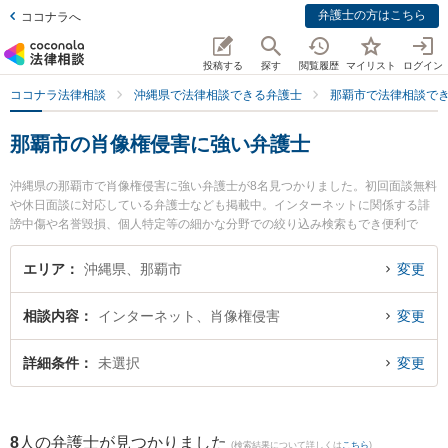
弁護士の方はこちら
ココナラへ
投稿する
探す
閲覧履歴
マイリスト
ログイン
ココナラ法律相談
沖縄県で法律相談できる弁護士
那覇市で法律相談で
那覇市の肖像権侵害に強い弁護士
沖縄県の那覇市で肖像権侵害に強い弁護士が8名見つかりました。初回面談無料
や休日面談に対応している弁護士なども掲載中。インターネットに関係する誹
謗中傷や名誉毀損、個人特定等の細かな分野での絞り込み検索もでき便利で
す。特にきびたき法律事務所の久納 京祐弁護士や弁護士法人ACLOGOSの真栄
里 嘉邦弁護士、弁護士法人ACLOGOSの伊集 朝也弁護士のプロフィール情報や
エリア
沖縄県、那覇市
変更
弁護士費用、強みなどが注目されています。『那覇市で土日や夜間に発生した
肖像権侵害のトラブルを今すぐに弁護士に相談したい』『肖像権侵害のトラブ
相談内容
インターネット、肖像権侵害
変更
ル解決の実績豊富な近くの弁護士を検索したい』『初回相談無料で肖像権侵害
を法律相談できる那覇市内の弁護士に相談予約したい』などでお困りの相談者
さんにおすすめです。
詳細条件
未選択
変更
8
人の弁護士が見つかりました
(検索結果について詳しくは
こちら
)