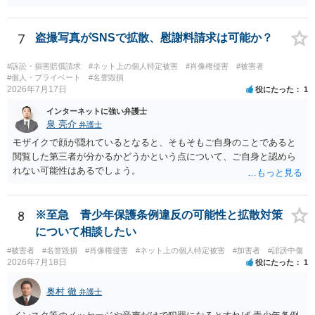
できません。照合不一致時の販売保留・手動レビューは特に重要で
す。セッションの遡及作成は、検知するだけでなく、原則として販売
保留又は追加確認の対象とすべきです。フォレンジック透かしは転売
7
盗撮写真がSNSで拡散、慰謝料請求は可能か？
者の特定や抑止には有効ですが、不正購入や同意前の公開自体を防ぐ
ものではありません。 したがって、これらに加えて、被写体との照合
#訴訟・損害賠償請求
#ネット上の個人特定被害
#肖像権侵害
#被害者
方法、無認証プレビューの廃止、申出時の即時非公開化、未購入映像
#個人・プライベート
#名誉毀損
の保存期間などを整備する必要があります。実際の画面、照合ロジッ
2026年7月17日
役にたった
1
ク、利用規約、フィルマーとの契約を弁護士に提示し、サービス全体
インターネットに強い弁護士
のリーガルチェックを受けるのがよいでしょう。
泉 亮介
弁護士
モザイクで顔が隠れているとなると、そもそもご自身のことであると
閲覧した第三者が分かるかどうかという点について、ご自身と認めら
れない可能性はあるでしょう。
8
※至急 青少年保護条例違反の可能性と拡散対策
について相談したい
#被害者
#名誉毀損
#肖像権侵害
#ネット上の個人特定被害
#加害者
#誹謗中傷
2026年7月18日
役にたった
1
奥村 徹
弁護士