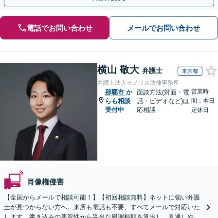
電話でお問い合わせ
メールでお問い合わせ
横山 敬大
弁護士
東京都
弁護士法人モノリス法律事務所
営業時
那覇市
か
面談方法(対面・電
らも相談
話・ビデオなど)は
間：本日
受付中
応相談
定休日
肖像権侵害
【全国からメールで相談可能！】【初回相談無料】ネットに強い弁護
士が見つからない方へ。来所も電話も不要、すべてメールで対応いた
します。書き込みの悪質性から妥当な慰謝料額を算出し、見通しや費