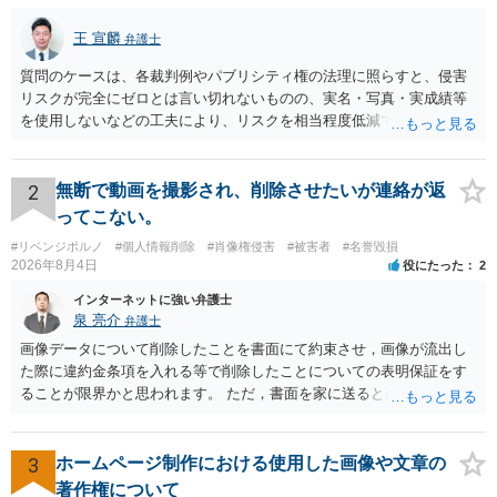
王 宣麟
弁護士
質問のケースは、各裁判例やパブリシティ権の法理に照らすと、侵害
リスクが完全にゼロとは言い切れないものの、実名・写真・実成績等
を使用しないなどの工夫により、リスクを相当程度低減できる設計に
なっているかと思います。 ただし、「野球ファンであれば元の選手を
推測できる」という点は、裁判で争われた場合に「専ら顧客吸引力の
利用を目的とする」と判断される余地を残すため、一定の注意が必要
2
無断で動画を撮影され、削除させたいが連絡が返
です。 また、広告収益の有無は、侵害判断に一定の影響を与える可能
ってこない。
性がありますが、決定的要因ではありません。 パブリシティ権侵害の
#リベンジポルノ
#個人情報削除
#肖像権侵害
#被害者
#名誉毀損
成否は、主に「専ら顧客吸引力の利用を目的とするか」という点で判
2026年8月4日
役にたった
2
断されます。広告収益があることは「商業的目的」を強く示す要素で
すが、それだけで直ちに侵害となるわけではありません。完全無償・
インターネットに強い弁護士
非営利であれば「表現の自由」「創作物」としての側面が強く評価さ
泉 亮介
弁護士
れる可能性があります。一方、広告収益がある場合は「商業利用」と
画像データについて削除したことを書面にて約束させ，画像が流出し
しての色彩が強まり、リスクが高まる可能性があります。 公開前に変
た際に違約金条項を入れる等で削除したことについての表明保証をす
更・確認しておく事項については、公開の場でアドバイスするにも限
ることが限界かと思われます。 ただ，書面を家に送ると家族に不貞行
界があるかと思うので、資料等を持参の上、弁護士に相談されること
為が発覚しご自身が慰謝料請求を受けるリスクがあるため，書面で削
も一つかと存じます。
除等を求めることは避けたほうが良いかと思われます。
3
ホームページ制作における使用した画像や文章の
著作権について