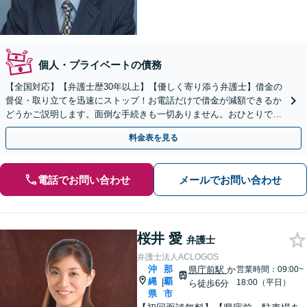
個人・プライベートの債務
【全国対応】【弁護士歴30年以上】【優しく寄り添う弁護士】借金の
督促・取り立てを迅速にストップ！お電話だけで借金が減額できるか
どうかご説明します。面倒な手続きも一切ありません。おひとりで悩
まず、お気軽にご相談ください。【電話相談可】
料金表を見る
電話でお問い合わせ
メールでお問い合わせ
桜井 愛
弁護士
弁護士法人ACLOGOS
沖
那
県庁前駅
か
営業時間：09:00~
縄
覇
|
18:00（平日）
ら徒歩6分
県
市