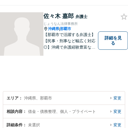
に全力で取り組んでおりま
す。企業法務、土地問題、離
佐々木 嘉郎
婚、借金、相続、交通事故
弁護士
等、生活上のトラブルがござ
じょうなん法律事務所
いましたら、お気軽にご相談
沖縄県
那覇市
|
下さい。
【那覇市で活躍する弁護士】
詳細を見
【民事・刑事など幅広く対応
る
◎】沖縄で弁護経験豊富な弁
護士！スピーディな対応を心
掛け、皆様の抱える問題がで
きるだけ早く解決できるよう
尽力します！皆様のご希望を
丁寧にお聞きします。【牧志
駅・安里駅から徒歩圏】
エリア
沖縄県、那覇市
変更
相談内容
借金・債務整理、個人・プライベート
変更
詳細条件
未選択
変更