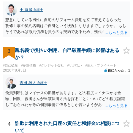
王 宣麟
弁護士
懇意にしている男性に自宅のリフォーム費用を立て替えてもらった、
改修工事の契約名義はご自身という状況になりますでしょうか。 もし
そうであれば原則債務を負うのは契約であるため、残代金を捻出して
もらうよう約束した男性に支払いをお願いするしかないように思われ
ます。 入籍した場合でも、原則契約者が単独で全ての債務を負うこと
には変わりがありません。 なかなか対応に難しい案件であり、公開の
3
親名義で後払い利用、自己破産手続に影響はある
場でアドバイスを行うのも限界があるように思われますので、資料等
か？
を持参のうえ個別に弁護士に相談されることをお勧めします。
#自己破産
#多重債務
#クレジット会社
#リボ払い
#個人・プライベート
2026年8月3日
役にたった
1
吉田 雄大
弁護士
免責判断にはマイナスの影響があります。どの程度マイナスかは金
額、回数、親御さんが当該決済方法を採ることについてどの程度認識
しておられたか等の個別事情に依るとしか言いようがありません。 と
もあれ、依頼しておられる弁護士さんに直ちに具体的状況をお伝えに
なって相談し、善後策を考えることをお勧めします。
4
詐欺に利用された口座の責任と和解金の相談につ
いて