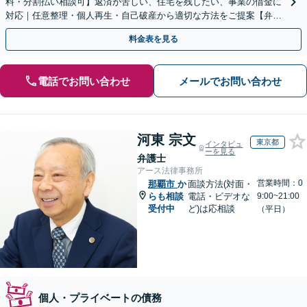
料・分割払い相談可】返済が苦しい、住宅を残したい、事業の借金に
対応｜任意整理・個人再生・自己破産から適切な方法をご提案【弁護
士歴10年以上】
料金表を見る
電話でお問い合わせ
メールでお問い合わせ
河東 宗文
東京都
インタビュ
ーを見る
弁護士
アース法律事務所
営業時間：0
那覇市
か
面談方法(対面・
らも相談
電話・ビデオな
9:00~21:00
受付中
ど)は応相談
（平日）
個人・プライベートの債務