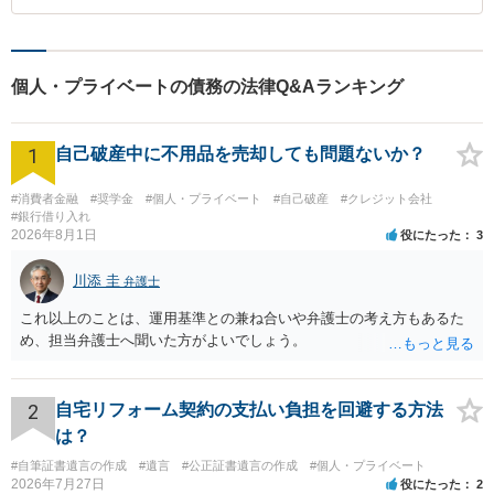
個人・プライベートの債務の法律Q&Aランキング
1
自己破産中に不用品を売却しても問題ないか？
#消費者金融
#奨学金
#個人・プライベート
#自己破産
#クレジット会社
#銀行借り入れ
2026年8月1日
役にたった
3
川添 圭
弁護士
これ以上のことは、運用基準との兼ね合いや弁護士の考え方もあるた
め、担当弁護士へ聞いた方がよいでしょう。
2
自宅リフォーム契約の支払い負担を回避する方法
は？
#自筆証書遺言の作成
#遺言
#公正証書遺言の作成
#個人・プライベート
2026年7月27日
役にたった
2