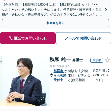
【全国対応】【相談実績9,000件以上】【裁判官の経験あり】「やり
なおしたい」その思いをカタチにします。任意整理・民事再生・自己
破産・過払い金・任意売却など、借金のトラブルはお任せください。
【初回相談無料】【全国対応可能】
料金表を見る
電話でお問い合わせ
メールでお問い合わせ
秋和 雄一
弁護士
東京都
秋和法律事務所
営業時間：0
那覇市
か
面談方法(対面・
らも相談
電話・ビデオな
9:00~23:59
受付中
ど)は応相談
（平日）