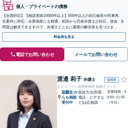
個人・プライベートの債務
【全国対応】【相談実績10000件以上】500件以上の自己破産や民事再
生案件に対応、企業倒産にも精通。初回から代表弁護士が対応。借金
問題は解決できますので、弁護士とともに最善の解決策を見つけまし
ょう【初回相談無料】【法テラス利用可】
料金表を見る
電話でお問い合わせ
メールでお問い合わせ
渡邉 莉子
弁護士
福岡県
ネクスパート法律事務所 福岡オフィス
営業時間：0
那覇市
か
面談方法(対面・
らも相談
電話・ビデオな
9:00~21:00
受付中
ど)は応相談
（平日）