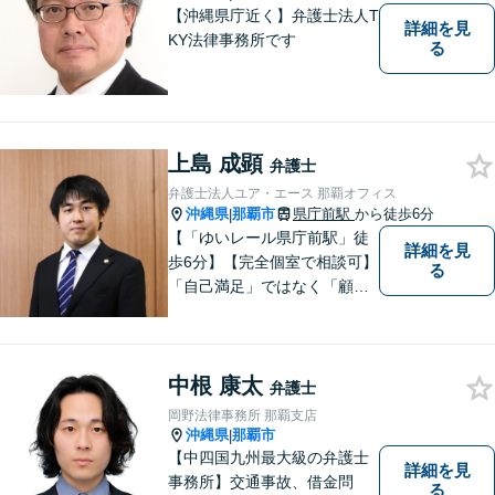
【沖縄県庁近く】弁護士法人T
詳細を見
KY法律事務所です
る
上島 成顕
弁護士
弁護士法人ユア・エース 那覇オフィス
沖縄県
那覇市
県庁前駅
から徒歩6分
|
【「ゆいレール県庁前駅」徒
詳細を見
歩6分】【完全個室で相談可】
る
「自己満足」ではなく「顧客
満足」が得られたかどうかを
大切にしています。一人一人
の依頼者に寄り添い、依頼者
中根 康太
が本当に求める最高の結果に
弁護士
こだわり続けたいと考えてお
岡野法律事務所 那覇支店
ります。 お気軽にご相談くだ
沖縄県
那覇市
|
さい。
【中四国九州最大級の弁護士
詳細を見
事務所】交通事故、借金問
る