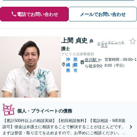
電話でお問い合わせ
メールでお問い合わせ
上間 貞史
弁
インタビューを
見る
護士
アビリス法律事務所
沖
那
壺川駅
か
営業時間：09:00~1
縄
覇
|
8:00（平日）
ら徒歩9分
県
市
個人・プライベートの債務
【累計500件以上の相談実績】【初回相談無料】【電話相談・WEB面
談可】借金は弁護士に相談することで解決することがほとんどです。
まずは督促・取り立てを止めますので、お早めにご相談ください。相