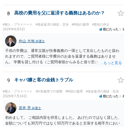
しているという場合以外では、多くの場合、個人間の貸し借りという
ことで、主債務者自身の債務は免れない（支払い義務あり）と思われ
ます。 これまでの借り入れと返済額をまとめて、現在の正確な債務残
8
高校の費用を父に返済する義務はあるのか？
額を計算し、その金額の返済ができなければ、裁判所を利用した債務
整理をされることをおすすめします。
#個人・プライベート
#借金返済の相談・交渉
#時効の援用
#督促の停止
2026年8月5日
役にたった
1
外山 大地
弁護士
子供の学費は、通常父親が扶養義務の一環として支出したものと扱わ
れますので、ご質問者様に学費分のお金を返還する義務はありませ
ん。 学費を貸し付ける（ご質問者様からみると借り受ける）といった
合意がない限りは、法的に返す義務があると主張するのは難しいでし
ょう。
9
キャバ嬢と客の金銭トラブル
#個人・プライベート
#詐欺被害での債務
#時効の援用
#借金返済の相談・交渉
2026年7月24日
役にたった
2
若井 亮
弁護士
初めまして。 ご相談内容を拝見しました。 あげたのではなく貸した、
金額についても30万円ではなく50万円であると主張する相手方におい