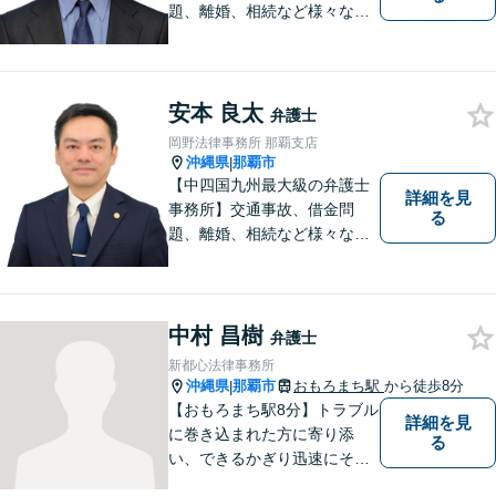
題、離婚、相続など様々な問
題について、「何度でも無
料」の相談を行っています！
まずはお気軽にご相談くださ
い！
安本 良太
弁護士
岡野法律事務所 那覇支店
沖縄県
那覇市
|
【中四国九州最大級の弁護士
詳細を見
事務所】交通事故、借金問
る
題、離婚、相続など様々な問
題について、「何度でも無
料」の相談を行っています！
まずはお気軽にご相談くださ
い！
中村 昌樹
弁護士
新都心法律事務所
沖縄県
那覇市
おもろまち駅
から徒歩8分
|
【おもろまち駅8分】トラブル
詳細を見
に巻き込まれた方に寄り添
る
い、できるかぎり迅速にそし
て最善の解決を図るべく、常