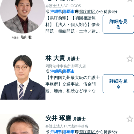
ている方を救います。ぜひご
弁護士法人ACLOGOS
相談ください。
沖縄県
那覇市
県庁前駅
から徒歩6分
|
【県庁前駅】【初回相談無
詳細を見
料】【法人・個人対応】借金
る
問題・相続問題・土地／建物
／建築紛争・企業法務・事業
承継なら弁護士法人アクロゴ
スにお任せください。
林 大貴
弁護士
岡野法律事務所 那覇支店
沖縄県
那覇市
|
【中四国九州最大級の弁護士
詳細を見
事務所】交通事故、借金問
る
題、離婚、相続など様々な問
題について、「何度でも無
料」の相談を行っています！
まずはお気軽にご相談くださ
い！
安井 琢磨
弁護士
弁護士法人TKY法律事務所
沖縄県
那覇市
県庁前駅
から徒歩5分
|