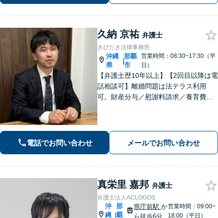
久納 京祐
弁護士
きびたき法律事務所
沖縄
那覇
営業時間：08:30~17:30（平
|
県
市
日）
【弁護士歴10年以上】【2回目以降は電
話相談可】離婚問題は法テラス利用
可。財産分与／慰謝料請求／養育費な
どを中心に対応。相続トラブルは、遺
産分割協議／遺留分、トートーメーの
問題などもご相談可能！交通事故対応
多数【バス停「天久」2分】
電話でお問い合わせ
メールでお問い合わせ
真栄里 嘉邦
弁護士
弁護士法人ACLOGOS
沖
那
県庁前駅
か
営業時間：09:00~
縄
覇
|
18:00（平日）
ら徒歩6分