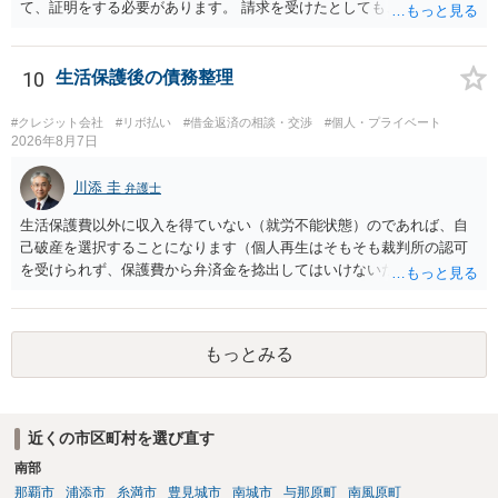
て、証明をする必要があります。 請求を受けたとしても、もらったも
のであることを伝え、貸したというのであれば証拠を出すよう申し入
れることになるでしょう。 請求があるまでは、こちらからアクション
を起こす必要はないかと思います。
10
生活保護後の債務整理
#クレジット会社
#リボ払い
#借金返済の相談・交渉
#個人・プライベート
2026年8月7日
川添 圭
弁護士
生活保護費以外に収入を得ていない（就労不能状態）のであれば、自
己破産を選択することになります（個人再生はそもそも裁判所の認可
を受けられず、保護費から弁済金を捻出してはいけないため任意整理
という選択肢もありません）。法テラスの法律扶助を利用すれば弁護
士費用は法テラスが負担し、裁判所の予納金等も法テラスが援助して
くれるため、弁護士へ自己破産を任せれば解決します。
もっとみる
近くの市区町村を選び直す
南部
那覇市
浦添市
糸満市
豊見城市
南城市
与那原町
南風原町