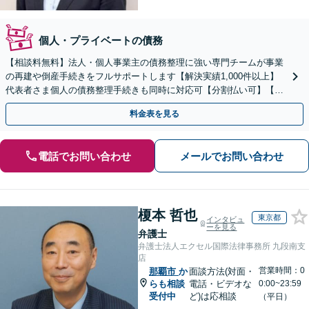
個人・プライベートの債務
【相談料無料】法人・個人事業主の債務整理に強い専門チームが事業
の再建や倒産手続きをフルサポートします【解決実績1,000件以上】
代表者さま個人の債務整理手続きも同時に対応可【分割払い可】【後
払い応相談】【夜間・休日相談可】
料金表を見る
電話でお問い合わせ
メールでお問い合わせ
榎本 哲也
東京都
インタビュ
ーを見る
弁護士
弁護士法人エクセル国際法律事務所 九段南支
店
営業時間：0
那覇市
か
面談方法(対面・
らも相談
電話・ビデオな
0:00~23:59
受付中
ど)は応相談
（平日）