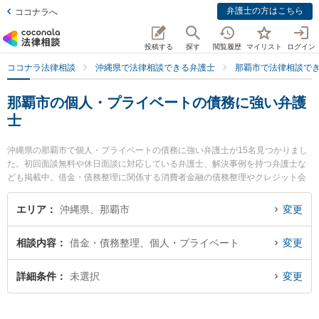
弁護士の方はこちら
ココナラへ
投稿する
探す
閲覧履歴
マイリスト
ログイン
ココナラ法律相談
沖縄県で法律相談できる弁護士
那覇市で法律相談で
那覇市の個人・プライベートの債務に強い弁護
士
沖縄県の那覇市で個人・プライベートの債務に強い弁護士が15名見つかりまし
た。初回面談無料や休日面談に対応している弁護士、解決事例を持つ弁護士な
ども掲載中。借金・債務整理に関係する消費者金融の債務整理やクレジット会
社の債務整理、リボ払いの債務整理等の細かな分野での絞り込み検索もでき便
利です。特にネクスパート法律事務所 那覇オフィスの下間 俊哉弁護士やアビリ
エリア
沖縄県、那覇市
変更
ス法律事務所の上間 貞史弁護士、弁護士法人ACLOGOSの桜井 愛弁護士のプロ
フィール情報や弁護士費用、強みなどが注目されています。『那覇市で土日や
相談内容
借金・債務整理、個人・プライベート
変更
夜間に発生した個人・プライベートの債務のトラブルを今すぐに弁護士に相談
したい』『個人・プライベートの債務のトラブル解決の実績豊富な近くの弁護
士を検索したい』『初回相談無料で個人・プライベートの債務を法律相談でき
詳細条件
未選択
変更
る那覇市内の弁護士に相談予約したい』などでお困りの相談者さんにおすすめ
です。