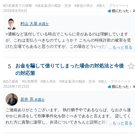
#詐欺被害での債務
#借金返済の相談・交渉
#督促の停止
#個人・プライベート
2026年8月6日
役にたった
2
村山 大基
弁護士
>通帳など送付している時点でこちらに非があるのは理解しています
が、これは支払うべきなのでしょうか？ こちらの特殊詐欺の被害を受
けた立場でもあると思うのですが、この場合どういった対処が必要で
しょうか？ →依頼するかどうかは別にして、弁護士に相談に行った方
がいいとは思います。 そもそも、特殊詐欺関係なく旦那さんの行為
は法に触れる可能性もあります。 ＞100万を支払わず穏便に和解する
5
お金を騙して借りてしまった場合の対処法と今後
ことは可能でしょうか？ →一般的には難しいです。相談者さんも１０
の対応策
０万円の被害を受けたとして、１円も払わないで和解したいと言われ
#自己破産
#任意整理
#個人再生
#借金返済の相談・交渉
#個人・プライベート
たら、 できるだけ重い刑罰を与えて欲しい、と思われるのではない
2026年7月15日
役にたった
4
でしょうか。 ＞弁護士さんに入ってもらうことで支払額が下がること
はありますか？ そこはあり得ます、ただ、弁護士費用かけるならその
若井 亮
弁護士
分賠償に回すことも考えられるので、 兼ね合いは考えてみましょう。
ご連絡ありがとうございます。 執行猶予中であるならば、なおさら速
やかに弁済をして刑事事件化を防ぐべきであると言えます。 貸してく
れた方に真摯に謝罪し、弁済についてきちんと説明と対応を行ってい
くことに尽きるかと思います。