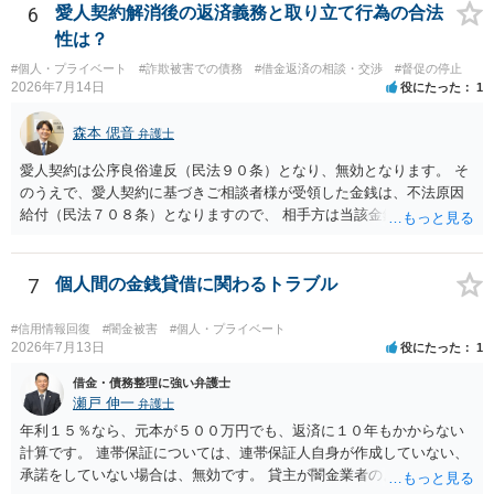
6
愛人契約解消後の返済義務と取り立て行為の合法
性は？
#個人・プライベート
#詐欺被害での債務
#借金返済の相談・交渉
#督促の停止
2026年7月14日
役にたった
1
森本 偲音
弁護士
愛人契約は公序良俗違反（民法９０条）となり、無効となります。 そ
のうえで、愛人契約に基づきご相談者様が受領した金銭は、不法原因
給付（民法７０８条）となりますので、 相手方は当該金銭の返還請求
をすることはできません。 以上、ご参考までに。
7
個人間の金銭貸借に関わるトラブル
#信用情報回復
#闇金被害
#個人・プライベート
2026年7月13日
役にたった
1
借金・債務整理に強い弁護士
瀬戸 伸一
弁護士
年利１５％なら、元本が５００万円でも、返済に１０年もかからない
計算です。 連帯保証については、連帯保証人自身が作成していない、
承諾をしていない場合は、無効です。 貸主が闇金業者のようなことを