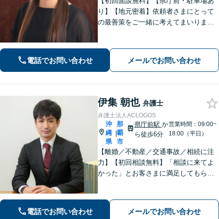
【初回面談無料】【県庁前・駐車場あ
り】【地元密着】依頼者さまにとって
の最善策をご一緒に考えてまいりま
す。不安やご希望を丁寧にお伺いしま
す。まずはお気軽にご相談ください。
【FP1級・宅地建物取引士・銀行業務
電話でお問い合わせ
メールでお問い合わせ
検定の資格あり】【WEB面談可】
伊集 朝也
弁護士
弁護士法人ACLOGOS
沖
那
県庁前駅
か
営業時間：09:00~
縄
覇
|
18:00（平日）
ら徒歩6分
県
市
【離婚／不動産／交通事故／相続に注
力】【初回相談無料】「相談に来てよ
かった」とお客さまに満足してもらう
ことを大切にしています！沖縄にお住
まいの方・中小企業の方を支えるべ
く、丁寧なヒアリングで皆様のお気持
電話でお問い合わせ
メールでお問い合わせ
ちに寄り添います。