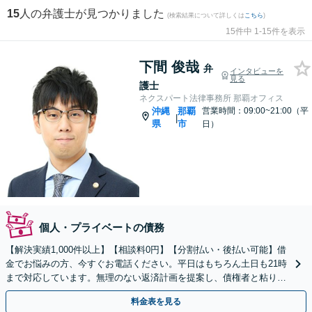
15
人の弁護士が見つかりました
(検索結果について詳しくは
こちら
)
15件中 1-15件を表示
下間 俊哉
弁
インタビューを
見る
護士
ネクスパート法律事務所 那覇オフィス
沖縄
那覇
営業時間：09:00~21:00（平
|
県
市
日）
個人・プライベートの債務
【解決実績1,000件以上】【相談料0円】【分割払い・後払い可能】借
金でお悩みの方、今すぐお電話ください。平日はもちろん土日も21時
まで対応しています。無理のない返済計画を提案し、債権者と粘り強
く交渉いたします。
料金表を見る