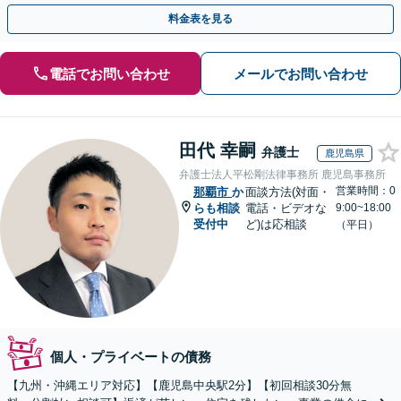
談者さまに合った手続きを提案し、借金を減らします。
料金表を見る
電話でお問い合わせ
メールでお問い合わせ
田代 幸嗣
弁護士
鹿児島県
弁護士法人平松剛法律事務所 鹿児島事務所
営業時間：0
那覇市
か
面談方法(対面・
らも相談
電話・ビデオな
9:00~18:00
受付中
ど)は応相談
（平日）
個人・プライベートの債務
【九州・沖縄エリア対応】【鹿児島中央駅2分】【初回相談30分無