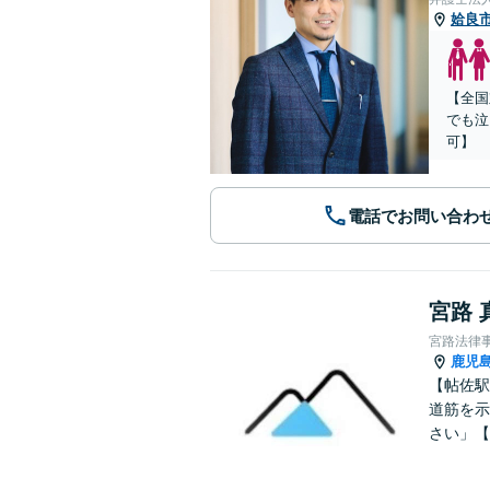
姶良
【全国
でも泣
可】
電話でお問い合わ
宮路 
宮路法律
鹿児
【帖佐駅
道筋を示
さい」【