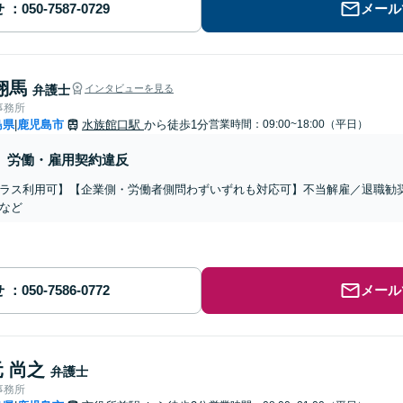
せ
メール
翔馬
弁護士
インタビューを見る
事務所
島県
鹿児島市
水族館口駅
から徒歩1分
営業時間：09:00~18:00（平日）
|
労働・雇用契約違反
ラス利用可】【企業側・労働者側問わずいずれも対応可】不当解雇／退職勧
など
せ
メール
 尚之
弁護士
事務所