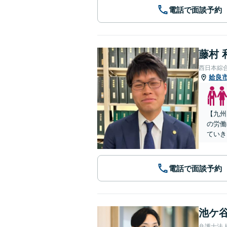
電話で面談予約
藤村 
西日本綜
姶良
【九州
の労働
ていき
電話で面談予約
池ケ谷
弁護士法