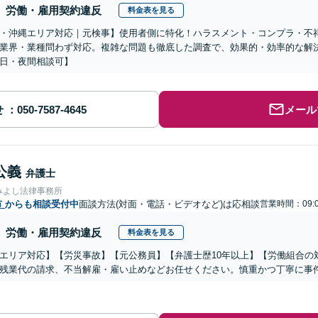
労働・雇用契約違反
料金表を見る
・沖縄エリア対応｜元検事】使用者側に特化！ハラスメント・コンプラ・不
業界・業種問わず対応。複雑な問題も徹底した調査で、効果的・効率的な解
日・夜間相談可】
せ
メール
公義
弁護士
みよし法律事務所
市
からも相談受付中
面談方法(対面・電話・ビデオなど)は応相談
営業時間：09:0
労働・雇用契約違反
料金表を見る
エリア対応】【労災事故】【元公務員】【弁護士歴10年以上】【労働組合の
残業代の請求、不当解雇・雇い止めなどお任せください。慎重かつ丁寧に事