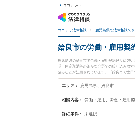
ココナラへ
ココナラ法律相談
鹿児島県で法律相談でき
姶良市の労働・雇用契
鹿児島県の姶良市で労働・雇用契約違反に強い
奨、内定取消等の細かな分野での絞り込み検索
強みなどが注目されています。『姶良市で土日
な近くの弁護士を検索したい』『初回相談無料
エリア
鹿児島県、姶良市
相談内容
労働・雇用、労働・雇用契
詳細条件
未選択