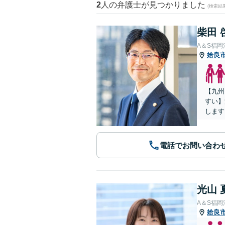
2
人の弁護士が見つかりました
(検索結
柴田 
A＆S福
姶良
【九州
すい】
します
電話でお問い合わ
光山 
A＆S福
姶良