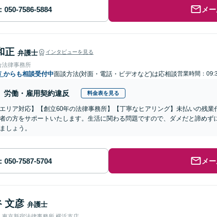
メー
和正
弁護士
インタビューを見る
合法律事務所
市
からも相談受付中
面談方法(対面・電話・ビデオなど)は応相談
営業時間：09:3
労働・雇用契約違反
料金表を見る
エリア対応】【創立60年の法律事務所】【丁寧なヒアリング】未払いの残業
者の方をサポートいたします。生活に関わる問題ですので、ダメだと諦めず
ましょう。
メー
 文彦
弁護士
人東京新宿法律事務所 横浜支店