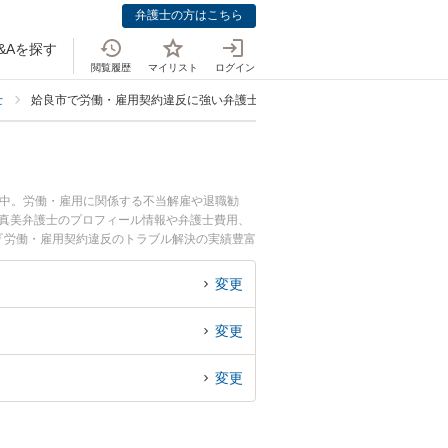
弁護士の方はこちら
&Aを探す
閲覧履歴
マイリスト
ログイン
士
姶良市で労働・雇用契約違反に強い弁護士
載中。労働・雇用に関係する不当解雇や退職勧
 真美弁護士のプロフィール情報や弁護士費用、
『労働・雇用契約違反のトラブル解決の実績豊富
でお困りの相談者さんにおすすめです。
変更
変更
変更