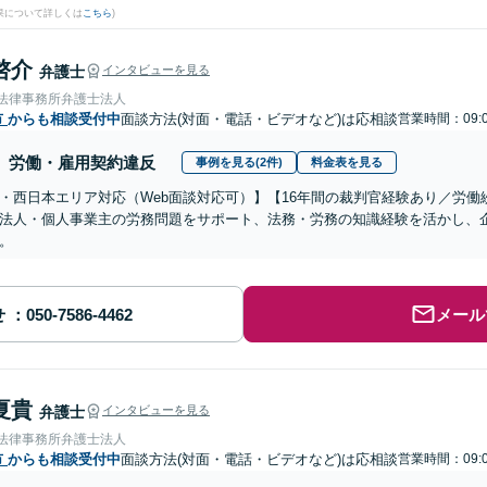
果について詳しくは
こちら
)
啓介
弁護士
インタビューを見る
岡法律事務所弁護士法人
市
からも相談受付中
面談方法(対面・電話・ビデオなど)は応相談
営業時間：09:0
労働・雇用契約違反
事例を見る(2件)
料金表を見る
・西日本エリア対応（Web面談対応可）】【16年間の裁判官経験あり／労
法人・個人事業主の労務問題をサポート、法務・労務の知識経験を活かし、
。
せ
メール
夏貴
弁護士
インタビューを見る
岡法律事務所弁護士法人
市
からも相談受付中
面談方法(対面・電話・ビデオなど)は応相談
営業時間：09:0