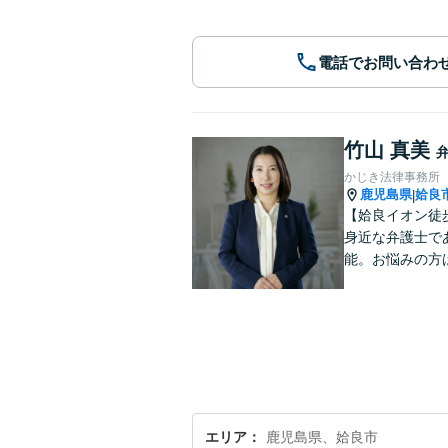
電話でお問い合わ
竹山 真美
かじき法律事務所
鹿児島県
姶良
|
【姶良イオン徒
身近な弁護士で
能。お悩みの方
エリア
鹿児島県、姶良市