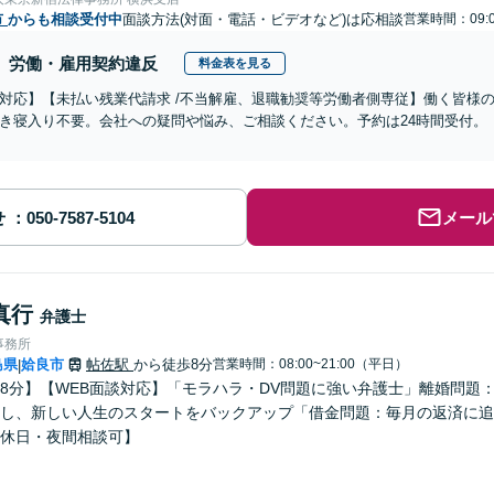
市
からも相談受付中
面談方法(対面・電話・ビデオなど)は応相談
営業時間：09:0
労働・雇用契約違反
料金表を見る
対応】【未払い残業代請求 /不当解雇、退職勧奨等労働者側専従】働く皆様
き寝入り不要。会社への疑問や悩み、ご相談ください。予約は24時間受付。
せ
メール
真行
弁護士
事務所
島県
姶良市
帖佐駅
から徒歩8分
営業時間：08:00~21:00（平日）
|
8分】【WEB面談対応】「モラハラ・DV問題に強い弁護士」離婚問題
し、新しい人生のスタートをバックアップ「借金問題：毎月の返済に追
休日・夜間相談可】