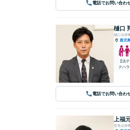
電話でお問い合わ
樋口 
樋口法律
鹿児
【法テ
クハラ
電話でお問い合わ
上福元
堂免法律