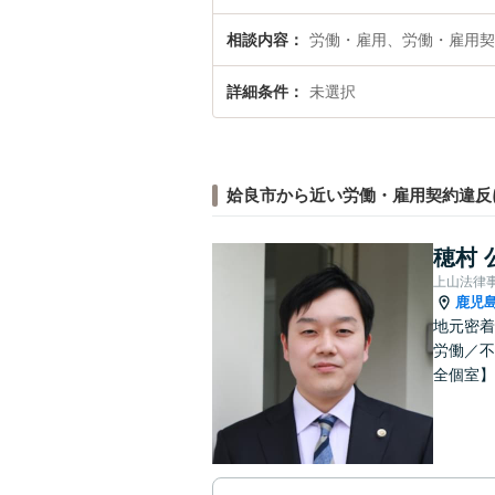
相談内容
労働・雇用、労働・雇用契
詳細条件
未選択
姶良市から近い労働・雇用契約違反
穂村 
上山法律
鹿児
地元密着
労働／不
全個室】