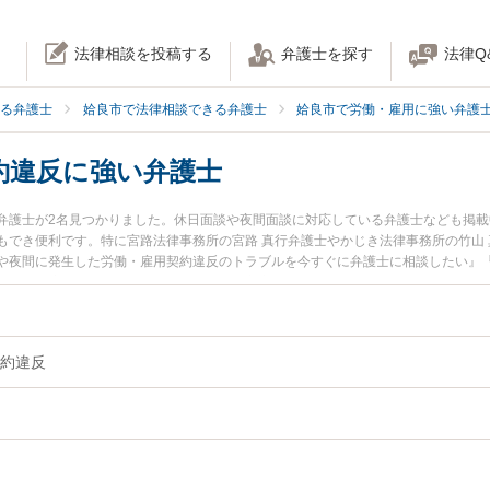
法律相談を投稿する
弁護士を探す
法律Q
る弁護士
姶良市で法律相談できる弁護士
姶良市で労働・雇用に強い弁護
約違反に強い弁護士
弁護士が2名見つかりました。休日面談や夜間面談に対応している弁護士なども掲
もでき便利です。特に宮路法律事務所の宮路 真行弁護士やかじき法律事務所の竹山
や夜間に発生した労働・雇用契約違反のトラブルを今すぐに弁護士に相談したい』
で労働・雇用契約違反を法律相談できる姶良市内の弁護士に相談予約したい』など
約違反