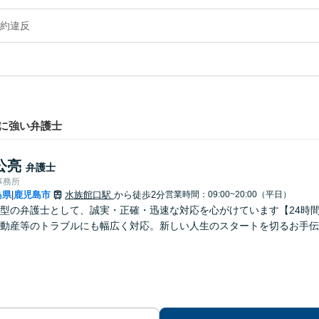
約違反
に強い弁護士
公亮
弁護士
事務所
島県
鹿児島市
水族館口駅
から徒歩2分
営業時間：09:00~20:00（平日）
|
型の弁護士として、誠実・正確・迅速な対応を心がけています【24時
動産等のトラブルにも幅広く対応。新しい人生のスタートを切るお手伝