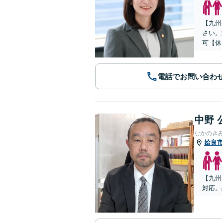
【九州
さい。
可【休
電話でお問い合わ
中野 
なかのき
姶良
【九州
対応。