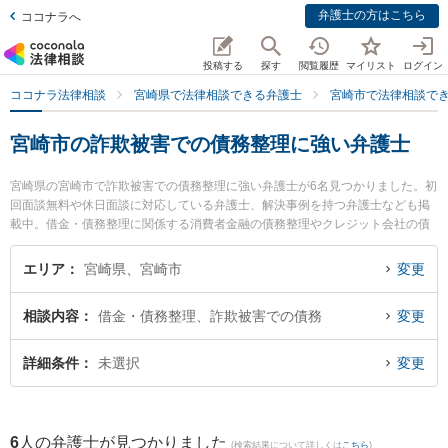
弁護士の方はこちら
ココナラへ
投稿する
探す
閲覧履歴
マイリスト
ログイン
ココナラ法律相談
宮崎県で法律相談できる弁護士
宮崎市で法律相談で
宮崎市の詐欺被害での債務整理に強い弁護士
宮崎県の宮崎市で詐欺被害での債務整理に強い弁護士が6名見つかりました。初
回面談無料や休日面談に対応している弁護士、解決事例を持つ弁護士なども掲
載中。借金・債務整理に関係する消費者金融の債務整理やクレジット会社の債
務整理、リボ払いの債務整理等の細かな分野での絞り込み検索もでき便利で
す。特にAXIS法律事務所の内山 悠太郎弁護士や弁護士法人きさらぎの高山 桂
エリア
宮崎県、宮崎市
変更
弁護士、五島法律事務所の五島 自由弁護士のプロフィール情報や弁護士費用、
強みなどが注目されています。『宮崎市で土日や夜間に発生した詐欺被害での
相談内容
借金・債務整理、詐欺被害での債務
変更
債務整理のトラブルを今すぐに弁護士に相談したい』『詐欺被害での債務整理
のトラブル解決の実績豊富な近くの弁護士を検索したい』『初回相談無料で詐
欺被害での債務整理を法律相談できる宮崎市内の弁護士に相談予約したい』な
詳細条件
未選択
変更
どでお困りの相談者さんにおすすめです。
6
人の弁護士が見つかりました
(検索結果について詳しくは
こちら
)