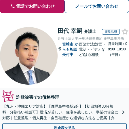
電話でお問い合わせ
メールでお問い合わせ
田代 幸嗣
弁護士
鹿児島県
弁護士法人平松剛法律事務所 鹿児島事務所
営業時間：0
宮崎市
か
面談方法(対面・
らも相談
電話・ビデオな
9:00~18:00
受付中
ど)は応相談
（平日）
詐欺被害での債務整理
【九州・沖縄エリア対応】【鹿児島中央駅2分】【初回相談30分無
料・分割払い相談可】返済が苦しい、住宅を残したい、事業の借金に
対応｜任意整理・個人再生・自己破産から適切な方法をご提案【弁護
士歴10年以上】
料金表を見る