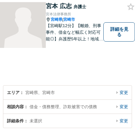
宮本 広志
弁護士
宮本法律事務所
宮崎県
宮崎市
|
【宮崎駅12分】【離婚、刑事
詳細を見
事件、借金など幅広く対応可
る
能◎】弁護歴5年以上！地域に
密着し、一人一人に向き合い
事件を解決してまいります。
お困りごとがあれば、お気軽
にご相談ください。迅速・適
切な解決を目指し尽力しま
す。
エリア
宮崎県、宮崎市
変更
相談内容
借金・債務整理、詐欺被害での債務
変更
詳細条件
未選択
変更