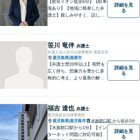
【姶良イオン徒歩6分】【駐車
詳細を見
場あり】【地域に根差した弁
る
護士】親しみやすく、話しや
すい、皆様にとって身近な弁
護士でありたいと思っていま
す。離婚問題／相続問題／借
金問題／交通事故など、幅広
笹川 竜伴
弁護士
く対応可能。お悩みの方は、
弁護士法人笹川法律事務所 鹿屋支所
お気軽にご相談ください。
鹿児島県
鹿屋市
|
【弁護士歴20年以上】視野を
詳細を見
広く持ち、想像力を豊かに多
る
角的に考え、より最善の解決
策を提供。依頼者様と真摯に
向き合い、一人の人間とし
て、弁護士として、全力でサ
ポートいたします。
福吉 達也
弁護士
鹿児島総合法律事務所
鹿児島県
鹿児島市
水族館口駅
から徒歩1分
|
【水族館口駅から1分】【イン
詳細を見
ターネット問題に対応可能】
る