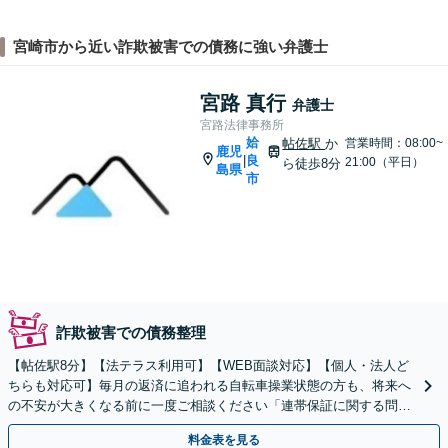
宮崎市から近い詐欺被害での債務に強い弁護士
宮路 真行
弁護士
宮路法律事務所
姶
帖佐駅
か
営業時間：08:00~
鹿児
良
|
21:00（平日）
ら徒歩8分
島県
市
詐欺被害での債務整理
【帖佐駅8分】【法テラス利用可】【WEB面談対応】【個人・法人ど
ちらも対応可】毎月の返済に追われる自転車操業状態の方も、将来へ
の不安が大きくなる前に一度ご相談ください「連帯保証に関する問題
も状況に応じ適切に対応」【休日・夜間相談可】
料金表を見る