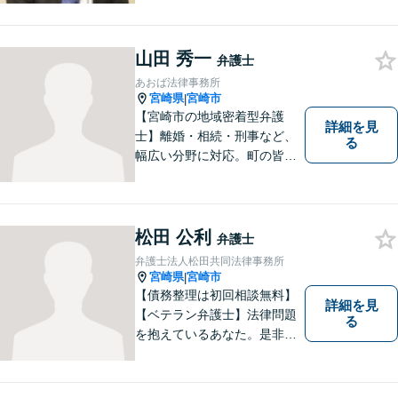
山田 秀一
弁護士
あおば法律事務所
宮崎県
宮崎市
|
【宮崎市の地域密着型弁護
詳細を見
士】離婚・相続・刑事など、
る
幅広い分野に対応。町の皆様
を平穏な暮らしへと導きま
す。問題はお一人で抱え込む
ことなく、お気軽にご相談く
ださい。きっと道が開けま
松田 公利
弁護士
す。
弁護士法人松田共同法律事務所
宮崎県
宮崎市
|
【債務整理は初回相談無料】
詳細を見
【ベテラン弁護士】法律問題
る
を抱えているあなた。是非一
度ご相談ください。