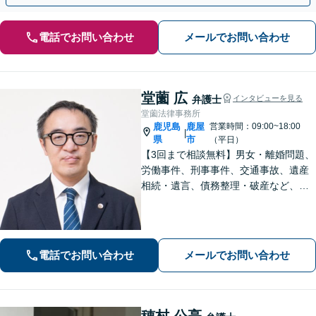
電話でお問い合わせ
メールでお問い合わせ
堂薗 広
弁護士
インタビューを見る
堂薗法律事務所
鹿児島
鹿屋
営業時間：09:00~18:00
|
県
市
（平日）
【3回まで相談無料】男女・離婚問題、
労働事件、刑事事件、交通事故、遺産
相続・遺言、債務整理・破産など、幅
広く対応しています。【休日・夜間も
対応】どこに相談したらいいか分から
ない場合、まずは堂園法律事務所まで
ご相談ください。
電話でお問い合わせ
メールでお問い合わせ
穂村 公亮