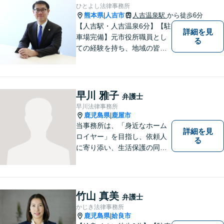
ひとよし法律事務所
熊本県
人吉市
人吉温泉駅
から徒歩6分
|
【人吉駅・人吉温泉6分】【駐
詳細を見
車場完備】元市役所職員とし
る
ての経験を持ち、地域の皆さ
まの暮らしに近い立場で多く
の声に触れてきました。人
吉・球磨地域の方々のため、
懇切丁寧に対応し、解決を目
早川 雅子
弁護士
指します【LINE対応】
早川法律事務所
鹿児島県
鹿屋市
|
当事務所は、「身近なホーム
詳細を見
ロイヤー」を目指し、依頼人
る
に寄り添い、生活保護の同行
申請から自立支援の道筋まで
念頭において事件処理を行な
っております。
竹山 真美
弁護士
かじき法律事務所
鹿児島県
姶良市
|