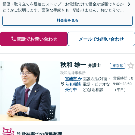
督促・取り立てを迅速にストップ！お電話だけで借金が減額できるか
どうかご説明します。面倒な手続きも一切ありません。おひとりで悩
まず、お気軽にご相談ください。【電話相談可】
料金表を見る
電話でお問い合わせ
メールでお問い合わせ
秋和 雄一
弁護士
東京都
秋和法律事務所
営業時間：0
宮崎市
か
面談方法(対面・
らも相談
電話・ビデオな
9:00~23:59
受付中
ど)は応相談
（平日）
詐欺被害での債務整理