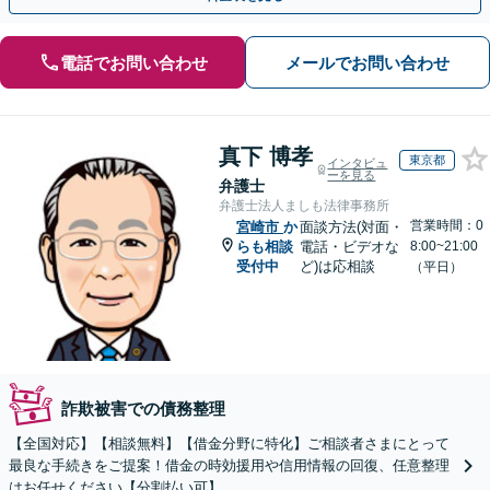
電話でお問い合わせ
メールでお問い合わせ
真下 博孝
東京都
インタビュ
ーを見る
弁護士
弁護士法人ましも法律事務所
営業時間：0
宮崎市
か
面談方法(対面・
らも相談
電話・ビデオな
8:00~21:00
受付中
ど)は応相談
（平日）
詐欺被害での債務整理
【全国対応】【相談無料】【借金分野に特化】ご相談者さまにとって
最良な手続きをご提案！借金の時効援用や信用情報の回復、任意整理
はお任せください【分割払い可】