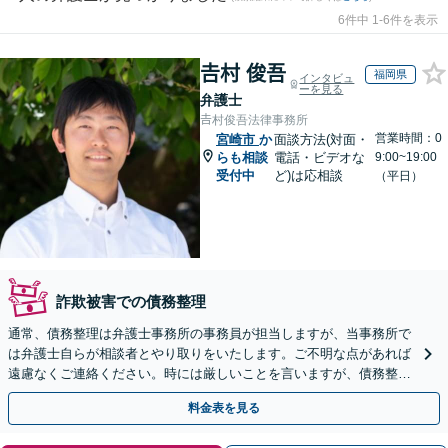
6件中 1-6件を表示
𠮷村 俊吾
福岡県
インタビュ
ーを見る
弁護士
𠮷村俊吾法律事務所
営業時間：0
宮崎市
か
面談方法(対面・
らも相談
電話・ビデオな
9:00~19:00
受付中
ど)は応相談
（平日）
詐欺被害での債務整理
通常、債務整理は弁護士事務所の事務員が担当しますが、当事務所で
は弁護士自らが相談者とやり取りをいたします。ご不明な点があれば
遠慮なくご連絡ください。時には厳しいことを言いますが、債務整理
には相談者様のご協力が必要不可欠です。
料金表を見る