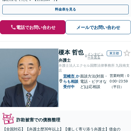
料金表を見る
電話でお問い合わせ
メールでお問い合わせ
榎本 哲也
東京都
インタビュ
ーを見る
弁護士
弁護士法人エクセル国際法律事務所 九段南支
店
営業時間：0
宮崎市
か
面談方法(対面・
らも相談
電話・ビデオな
0:00~23:59
受付中
ど)は応相談
（平日）
詐欺被害での債務整理
【全国対応】【弁護士歴30年以上】【優しく寄り添う弁護士】借金の