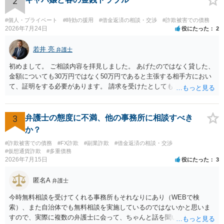
2
#個人・プライベート
#時効の援用
#借金返済の相談・交渉
#詐欺被害での債務
2026年7月24日
役にたった
2
若井 亮
弁護士
初めまして。 ご相談内容を拝見しました。 あげたのではなく貸した、
金額についても30万円ではなく50万円であると主張する相手方におい
て、証明をする必要があります。 請求を受けたとしても、もらったも
のであることを伝え、貸したというのであれば証拠を出すよう申し入
れることになるでしょう。 請求があるまでは、こちらからアクション
を起こす必要はないかと思います。
3
弁護士の態度に不満、他の事務所に相談すべき
か？
#詐欺被害での債務
#FX詐欺
#副業詐欺
#借金返済の相談・交渉
#仮想通貨詐欺
#多重債務
2026年7月15日
役にたった
3
匿名A
弁護士
今時無料相談を受けてくれる事務所もそれなりにあり（WEBで検
索）、また自治体でも無料相談を実施しているのではないかと思いま
すので、実際に複数の弁護士に会って、ちゃんと話を聞いてくれる