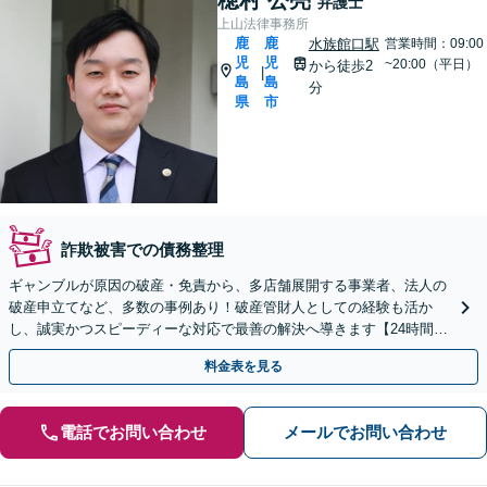
弁護士
上山法律事務所
鹿
鹿
水族館口駅
営業時間：09:00
児
児
~20:00（平日）
から徒歩2
|
島
島
分
県
市
詐欺被害での債務整理
ギャンブルが原因の破産・免責から、多店舗展開する事業者、法人の
破産申立てなど、多数の事例あり！破産管財人としての経験も活か
し、誠実かつスピーディーな対応で最善の解決へ導きます【24時間メ
ール問合せ可】【完全個室】【市電水族館口駅2分】
料金表を見る
電話でお問い合わせ
メールでお問い合わせ