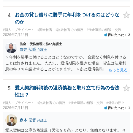
方、高圧的ではない方に相談した方が良いでしょう。その弁護士の方
はそもそも事案を把握できていないようですので、御相談の案件につ
いては弁護士として能力不足なのかもしれません。相手にしない方が
4
お金の貸し借りに勝手に年利をつけるのはどうな
良いと思います。ただ、仮想通貨詐欺の被害回復は現実的には難しい
のか
かもしれません。
#個人・プライベート
#闇金被害
#詐欺被害での債務
#借金返済の相談・交渉
2026年7月24日
役にたった
2
借金・債務整理に強い弁護士
白井 弘昭
弁護士
＞年利を勝手に付けることはどうなのですか。 合意なく利息を付ける
ことは許されません。 ただし、返済期限を過ぎた場合、貸主は法定利
息の年３％を請求することができます。 ＞あと返済義務はありますか
借りたお金の返済か、勝手につけられた利息がが分かりませんが、借
りたお金は返さなければいけませんし、勝手につけた利息は返済不要
です。 以上、ご参考まで。
5
愛人契約解消後の返済義務と取り立て行為の合法
性は？
#個人・プライベート
#詐欺被害での債務
#借金返済の相談・交渉
#督促の停止
2026年7月14日
役にたった
1
森本 偲音
弁護士
愛人契約は公序良俗違反（民法９０条）となり、無効となります。 そ