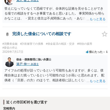
鬼沢 健士
弁護士
分賠償に回すことも考えられるので、 兼ね合いは考えてみましょう。
答えになっていなくて恐縮ですが、全体的な証拠を見せることができ
る場での相談をするべき事案であると思いました。 事実関係から明ら
かなことは、 ・貸主と借主は不貞関係にあった ・あなたから相手に金
銭を振り込んだ形跡がある ということでしょう。 相手の反論として予
想されるのは、 ・もらったものだ ・貸したかもしれないが、不法原因
給付ではない でしょう。 書かれた情報だけからは、不法原因給付であ
8
完済した借金についての相談です
るといえそうなものはありませんでした。 不貞当事者間での貸金だか
らといって不法原因給付になるわけではありません。 あなたが性行為
#消費者金融
#詐欺被害での債務
#借金返済の相談・交渉
#時効の援用
をしたくてお金を払ってお願いしていたという事情などが必要です。
#督促の停止
2026年7月17日
役にたった
1
借金・債務整理に強い弁護士
瀬戸 伸一
弁護士
アイフルの処理が誤っているという可能性もありますが、多くは、債
権自体はまだ残っているという可能性のほうが高いと思われます。 配
偶者（「旦那」の方）のほうで、相談者様に話したくない事情等もあ
るのではないかと推察いたします。 長期間経過していれば、消滅時効
援用という方法も取れる可能性があるため、御主人に法律事務所に相
談にいくように説得されてはどうでしょうか。相談者様が一緒だと話
せない事情もあるかもしれないのでおひとりで行ってもらうほうがい
近くの市区町村を選び直す
いかもしれません。 配偶者の債務がある状態で配偶者が亡くなると債
宮崎県内
務を相談者様が相続するという状態になる（相続放棄などの亡くなっ