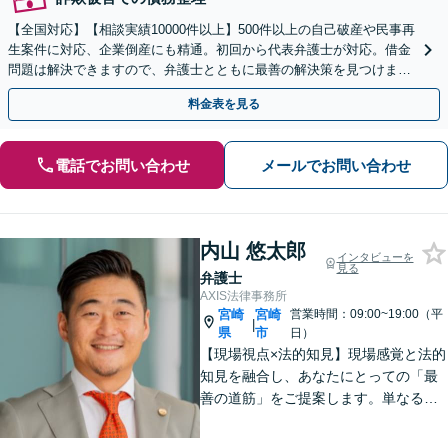
【全国対応】【相談実績10000件以上】500件以上の自己破産や民事再
生案件に対応、企業倒産にも精通。初回から代表弁護士が対応。借金
問題は解決できますので、弁護士とともに最善の解決策を見つけまし
ょう【初回相談無料】【法テラス利用可】
料金表を見る
電話でお問い合わせ
メールでお問い合わせ
内山 悠太郎
インタビューを
見る
弁護士
AXIS法律事務所
宮崎
宮崎
営業時間：09:00~19:00（平
|
県
市
日）
【現場視点×法的知見】現場感覚と法的
知見を融合し、あなたにとっての「最
善の道筋」をご提案します。単なるリ
スク指摘ではなく、解決まで誠実に向
き合い伴走いたします。不安や迷い