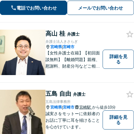
に、確かな指針を。お気軽にご相談く
電話でお問い合わせ
メールでお問い合わせ
ださい。
高山 桂
弁護士
弁護士法人きさらぎ
宮崎県
宮崎市
|
【女性弁護士在籍】【初回面
詳細を見
談無料】【離婚問題】親権、
る
慰謝料、財産分与などご相談
ください【借金問題】ギャン
ブルや浪費が原因の借金もご
相談ください。ご依頼後はLIN
Eやメールでの対応も可能です
五島 自由
弁護士
【メガドンキ隣】
五島法律事務所
宮崎県
宮崎市
宮崎駅
から徒歩10分
|
誠実さをモットーに依頼者の
詳細を見
お話に丁寧に耳を傾けること
る
を心がけています。