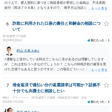
のうえで、愛人契約に基づきご相談者様が受領した金銭は、不法原因
給付（民法７０８条）となりますので、 相手方は当該金銭の返還請求
をすることはできません。 以上、ご参考までに。
6
詐欺に利用された口座の責任と和解金の相談につ
いて
#詐欺被害での債務
2026年8月6日
役にたった
1
村山 大基
弁護士
>通帳など送付している時点でこちらに非があるのは理解しています
が、これは支払うべきなのでしょうか？ こちらの特殊詐欺の被害を受
けた立場でもあると思うのですが、この場合どういった対処が必要で
しょうか？ →依頼するかどうかは別にして、弁護士に相談に行った方
がいいとは思います。 そもそも、特殊詐欺関係なく旦那さんの行為
は法に触れる可能性もあります。 ＞100万を支払わず穏便に和解する
7
借金返済で過払い分の返還請求は可能か？証拠不
ことは可能でしょうか？ →一般的には難しいです。相談者さんも１０
十分でも弁護士に相談したい
０万円の被害を受けたとして、１円も払わないで和解したいと言われ
#個人・プライベート
#詐欺被害での債務
#借金返済の相談・交渉
たら、 できるだけ重い刑罰を与えて欲しい、と思われるのではない
2026年7月23日
役にたった
2
でしょうか。 ＞弁護士さんに入ってもらうことで支払額が下がること
はありますか？ そこはあり得ます、ただ、弁護士費用かけるならその