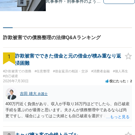
民事事件・刑事事件のような
問題のみならず、インターネ
ット問題にも対応しておりま
す。電話・メールでのお問い
合わせも受け付けておりま
す。お気軽にご相談くださ
詐欺被害での債務整理の法律Q&Aランキング
い。
1
詐欺被害でできた借金と元の借金が積み重なり返
済困難
#詐欺被害での債務
#任意整理
#借金返済の相談・交渉
#消費者金融
#個人再生
#自己破産
2026年7月30日
役にたった
2
吉田 雄大
弁護士
400万円近く負債があり、収入が手取り16万円ほどでしたら、自己破産
手続を選ぶのが最善と思います。夫さんが債務整理中であるならば尚
更ですし、場合によってはご夫婦とも自己破産を選択する方法もある
と思います。
キャバ嬢と客の金銭トラブル