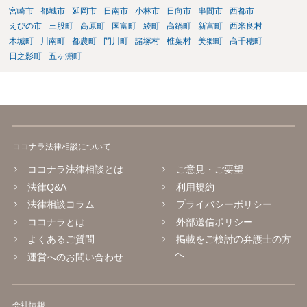
宮崎市
都城市
延岡市
日南市
小林市
日向市
串間市
西都市
てからの方法もありますが）ため、相談者様にも関係することだとし
て相談にいくようにお話してみてはどうでしょうか。
えびの市
三股町
高原町
国富町
綾町
高鍋町
新富町
西米良村
木城町
川南町
都農町
門川町
諸塚村
椎葉村
美郷町
高千穂町
日之影町
五ヶ瀬町
ココナラ法律相談について
ココナラ法律相談とは
ご意見・ご要望
法律Q&A
利用規約
法律相談コラム
プライバシーポリシー
ココナラとは
外部送信ポリシー
よくあるご質問
掲載をご検討の弁護士の方
へ
運営へのお問い合わせ
会社情報