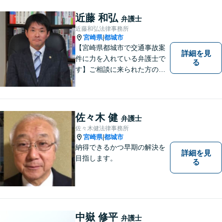
近藤 和弘
弁護士
近藤和弘法律事務所
宮崎県
都城市
|
【宮崎県都城市で交通事故案
詳細を見
件に力を入れている弁護士で
る
す】ご相談に来られた方の話
に先入観を持たずに耳を傾
け，アドバイス致します。お
引き受けした案件について
は，依頼者が希望されるベス
佐々木 健
弁護士
トな解決に至るよう最善を尽
佐々木健法律事務所
くします。お気軽にご相談く
宮崎県
都城市
|
ださい。
納得できるかつ早期の解決を
詳細を見
目指します。
る
中嶽 修平
弁護士