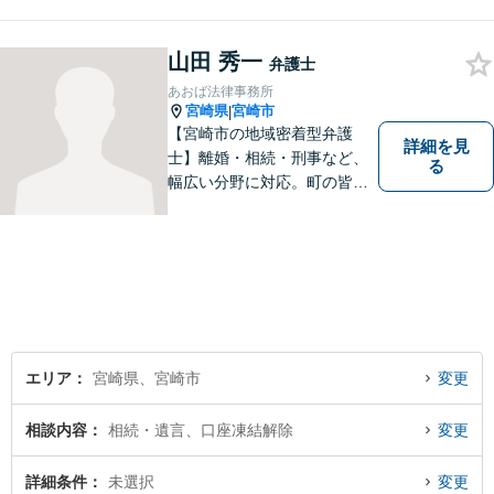
事件を解決してまいります。
お困りごとがあれば、お気軽
にご相談ください。迅速・適
山田 秀一
弁護士
切な解決を目指し尽力しま
あおば法律事務所
す。
宮崎県
宮崎市
|
【宮崎市の地域密着型弁護
詳細を見
士】離婚・相続・刑事など、
る
幅広い分野に対応。町の皆様
を平穏な暮らしへと導きま
す。問題はお一人で抱え込む
ことなく、お気軽にご相談く
ださい。きっと道が開けま
す。
エリア
宮崎県、宮崎市
変更
相談内容
相続・遺言、口座凍結解除
変更
詳細条件
未選択
変更