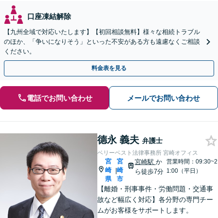
口座凍結解除
【九州全域で対応いたします】【初回相談無料】様々な相続トラブル
のほか、「争いになりそう」といった不安がある方も遠慮なくご相談
ください。
料金表を見る
電話でお問い合わせ
メールでお問い合わせ
德永 義夫
弁護士
ベリーベスト法律事務所 宮崎オフィス
宮
宮
宮崎駅
か
営業時間：09:30~2
崎
崎
|
1:00（平日）
ら徒歩7分
県
市
【離婚・刑事事件・労働問題・交通事
故など幅広く対応】各分野の専門チー
ムがお客様をサポートします。