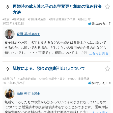
8
再婚時の成人連れ子の名字変更と相続の悩み解決
方法
#遺言
#相続放棄
#口座凍結解除
#自筆証書遺言の作成
#財産分与
2021年2月21日
役にたった
7
森田 英樹
弁護士
養子縁組や戸籍、名字を変えるなどの手続きは弁護士さんにお願いで
きるのか、お願いできる場合、どれくらいの費用がかかるのかなども
知りたいです。 ・・・可能です。費用については 弁護士と直接面談
の上 内容を確認し 協議の上個別に契約によって決まることになっ
ています。 やはり、成人した子のことまでごちゃごちゃ考えず、自分
の事だけ考えるべきなのでしょうか ・・・お子さんの事をまで含め良
9
親族による、預金の無断引出しについて
い解決案があればお悩みになるのは当然と言えば当然のことです。 彼
と親子関係を結びたいと思っているが、名字は変えたくない・・・養
#家族信託
#口座凍結解除
#相続財産調査・鑑定
#M&A・事業承継
子縁組の必要があり 氏も変更することになります。 しかし 彼は成人
2018年10月25日
役にたった
9
しているとは言え、自分の子と私の連れ子、全て平等にしたいと希
望。もちろん私もそうできればと思います。 ・・・婚姻前の契約 あ
高島 秀行
弁護士
るいは 遺言書などで その意思を実現する方法はあります。 弁護
無断で下ろしたものや父から預かっていてそのままになっているもの
士に相談してみてください。
については 返還請求や損害賠償請求をすることができます。 通帳や払
戻請求書などの資料を持って弁護士に面談で相談した方がよいと思い