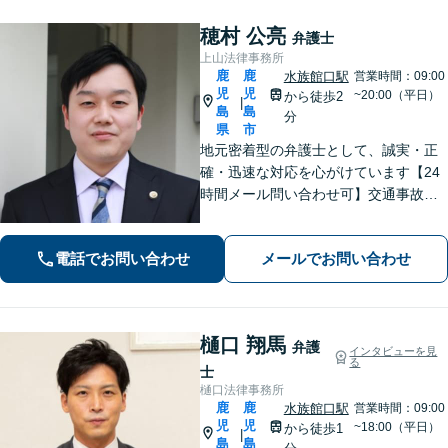
穂村 公亮
弁護士
上山法律事務所
鹿
鹿
水族館口駅
営業時間：09:00
児
児
~20:00（平日）
から徒歩2
|
島
島
分
県
市
地元密着型の弁護士として、誠実・正
確・迅速な対応を心がけています【24
時間メール問い合わせ可】交通事故／
離婚／労働／不動産等のトラブルにも
幅広く対応。新しい人生のスタートを
電話でお問い合わせ
メールでお問い合わせ
切るお手伝いをします【市電水族館口
駅2分】【完全個室】
樋口 翔馬
弁護
インタビューを見
る
士
樋口法律事務所
鹿
鹿
水族館口駅
営業時間：09:00
児
児
~18:00（平日）
から徒歩1
|
島
島