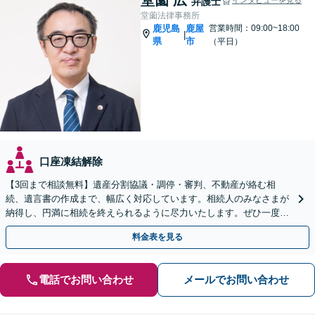
弁護士
堂薗法律事務所
鹿児島
鹿屋
営業時間：09:00~18:00
|
県
市
（平日）
口座凍結解除
【3回まで相談無料】遺産分割協議・調停・審判、不動産が絡む相
続、遺言書の作成まで、幅広く対応しています。相続人のみなさまが
納得し、円満に相続を終えられるように尽力いたします。ぜひ一度弁
護士にご相談ください。
料金表を見る
電話でお問い合わせ
メールでお問い合わせ