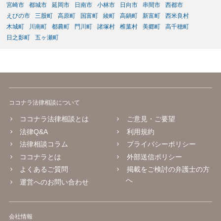
宮崎市
都城市
延岡市
日南市
小林市
日向市
串間市
西都市
えびの市
三股町
高原町
国富町
綾町
高鍋町
新富町
西米良村
木城町
川南町
都農町
門川町
諸塚村
椎葉村
美郷町
高千穂町
日之影町
五ヶ瀬町
ココナラ法律相談について
ココナラ法律相談とは
ご意見・ご要望
法律Q&A
利用規約
法律相談コラム
プライバシーポリシー
ココナラとは
外部送信ポリシー
よくあるご質問
掲載をご検討の弁護士の方
へ
運営へのお問い合わせ
会社情報