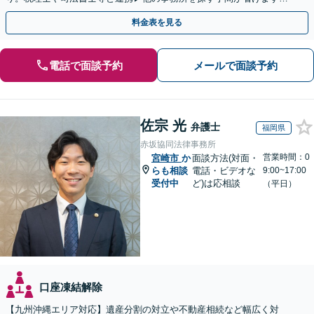
不動産会社と連携し無料査定&財産調査も◎
料金表を見る
電話で面談予約
メールで面談予約
佐宗 光
弁護士
福岡県
赤坂協同法律事務所
営業時間：0
宮崎市
か
面談方法(対面・
らも相談
電話・ビデオな
9:00~17:00
受付中
ど)は応相談
（平日）
口座凍結解除
【九州沖縄エリア対応】遺産分割の対立や不動産相続など幅広く対