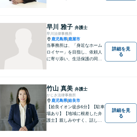
まの暮らしに近い立場で多く
の声に触れてきました。人
吉・球磨地域の方々のため、
懇切丁寧に対応し、解決を目
早川 雅子
弁護士
指します【LINE対応】
早川法律事務所
鹿児島県
鹿屋市
|
当事務所は、「身近なホーム
詳細を見
ロイヤー」を目指し、依頼人
る
に寄り添い、生活保護の同行
申請から自立支援の道筋まで
念頭において事件処理を行な
っております。
竹山 真美
弁護士
かじき法律事務所
鹿児島県
姶良市
|
【姶良イオン徒歩6分】【駐車
詳細を見
場あり】【地域に根差した弁
る
護士】親しみやすく、話しや
すい、皆様にとって身近な弁
護士でありたいと思っていま