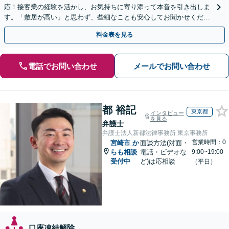
応！接客業の経験を活かし、お気持ちに寄り添って本音を引き出しま
す。「敷居が高い」と思わず、些細なことも安心してお聞かせくださ
い【初回相談無料】【夜間・休日相談可】
料金表を見る
電話でお問い合わせ
メールでお問い合わせ
都 裕記
東京都
インタビュー
を見る
弁護士
弁護士法人新都法律事務所 東京事務所
営業時間：0
宮崎市
か
面談方法(対面・
らも相談
電話・ビデオな
9:00~19:00
受付中
ど)は応相談
（平日）
口座凍結解除