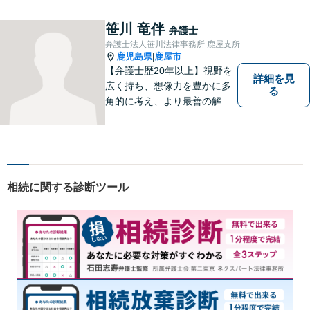
す。離婚問題／相続問題／借
金問題／交通事故など、幅広
笹川 竜伴
弁護士
く対応可能。お悩みの方は、
弁護士法人笹川法律事務所 鹿屋支所
お気軽にご相談ください。
鹿児島県
鹿屋市
|
【弁護士歴20年以上】視野を
詳細を見
広く持ち、想像力を豊かに多
る
角的に考え、より最善の解決
策を提供。依頼者様と真摯に
向き合い、一人の人間とし
て、弁護士として、全力でサ
ポートいたします。
相続に関する診断ツール