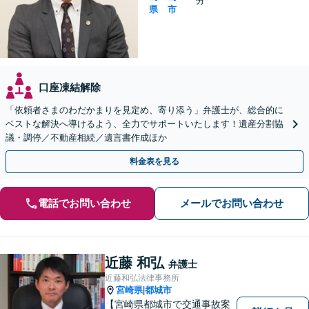
分
県
市
口座凍結解除
「依頼者さまのわだかまりを見定め、寄り添う」弁護士が、総合的に
ベストな解決へ導けるよう、全力でサポートいたします！遺産分割協
議・調停／不動産相続／遺言書作成ほか
料金表を見る
電話でお問い合わせ
メールでお問い合わせ
近藤 和弘
弁護士
近藤和弘法律事務所
宮崎県
都城市
|
【宮崎県都城市で交通事故案