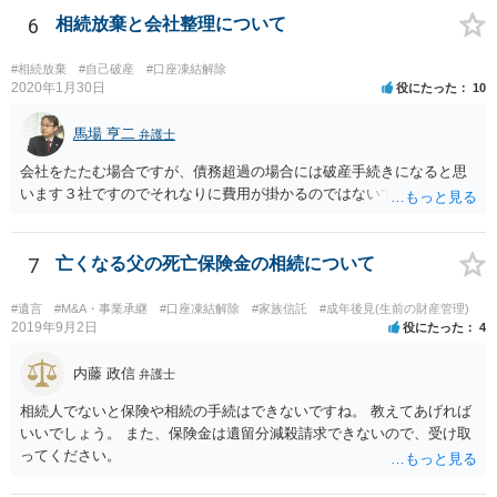
6
相続放棄と会社整理について
#相続放棄
#自己破産
#口座凍結解除
2020年1月30日
役にたった
10
馬場 亨二
弁護士
会社をたたむ場合ですが、債務超過の場合には破産手続きになると思
います３社ですのでそれなりに費用が掛かるのではないでしょうか。
7
亡くなる父の死亡保険金の相続について
#遺言
#M&A・事業承継
#口座凍結解除
#家族信託
#成年後見(生前の財産管理)
2019年9月2日
役にたった
4
内藤 政信
弁護士
相続人でないと保険や相続の手続はできないですね。 教えてあげれば
いいでしょう。 また、保険金は遺留分減殺請求できないので、受け取
ってください。