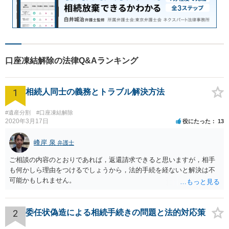
口座凍結解除の法律Q&Aランキング
1
相続人同士の義務とトラブル解決方法
#遺産分割
#口座凍結解除
2020年3月17日
役にたった
13
峰岸 泉
弁護士
ご相談の内容のとおりであれば，返還請求できると思いますが，相手
も何かしら理由をつけるでしょうから，法的手続を経ないと解決は不
可能かもしれません。
2
委任状偽造による相続手続きの問題と法的対応策