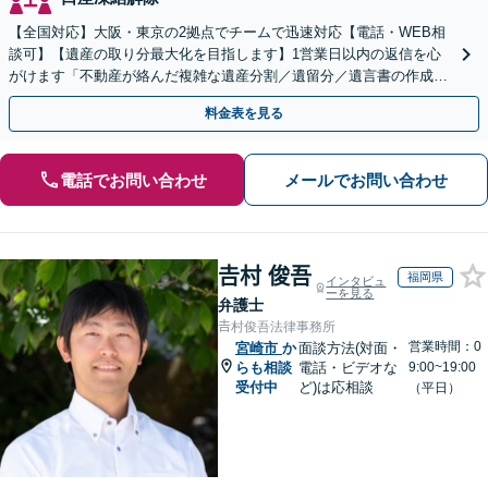
【全国対応】大阪・東京の2拠点でチームで迅速対応【電話・WEB相
談可】【遺産の取り分最大化を目指します】1営業日以内の返信を心
がけます「不動産が絡んだ複雑な遺産分割／遺留分／遺言書の作成・
執行／事業承継など、お任せください」【休日相談あり】
料金表を見る
電話でお問い合わせ
メールでお問い合わせ
𠮷村 俊吾
福岡県
インタビュ
ーを見る
弁護士
𠮷村俊吾法律事務所
営業時間：0
宮崎市
か
面談方法(対面・
らも相談
電話・ビデオな
9:00~19:00
受付中
ど)は応相談
（平日）