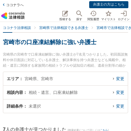
弁護士の方はこちら
ココナラへ
投稿する
探す
閲覧履歴
マイリスト
ログイン
ココナラ法律相談
宮崎県で法律相談できる弁護士
宮崎市で法律相談で
宮崎市の口座凍結解除に強い弁護士
宮崎県の宮崎市で口座凍結解除に強い弁護士が7名見つかりました。初回面談無
料や休日面談に対応している弁護士、解決事例を持つ弁護士なども掲載中。相
続・遺言に関係する家族間の相続トラブルや認知症の相続、遺産分割等の細か
な分野での絞り込み検索もでき便利です。特にAXIS法律事務所の内山 悠太郎弁
護士やベリーベスト法律事務所 宮崎オフィスの德永 義夫弁護士、弁護士法人き
エリア
宮崎県、宮崎市
変更
さらぎの高山 桂弁護士のプロフィール情報や弁護士費用、強みなどが注目され
ています。『宮崎市で土日や夜間に発生した口座凍結解除のトラブルを今すぐ
相談内容
相続・遺言、口座凍結解除
変更
に弁護士に相談したい』『口座凍結解除のトラブル解決の実績豊富な近くの弁
護士を検索したい』『初回相談無料で口座凍結解除を法律相談できる宮崎市内
の弁護士に相談予約したい』などでお困りの相談者さんにおすすめです。
詳細条件
未選択
変更
7
人の弁護士が見つかりました
(検索結果について詳しくは
こちら
)