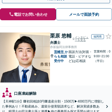
電話でお問い合わせ
メールで面談予約
栗原 悠輔
福岡県
インタビュ
ーを見る
弁護士
赤坂協同法律事務所
営業時間：0
宮崎市
か
面談方法(対面・
らも相談
電話・ビデオな
9:00~21:00
受付中
ど)は応相談
（平日）
口座凍結解除
【天神駅1分】🟥初回相談0円🟥遺産分割・1500万▶4000万円に増額し
た事例あり！不動産絡み、遺留分侵害額請求など、解決実績多数あ
り。税理士や司法書士等と連携▶他の事務所を探す手間が省けます！