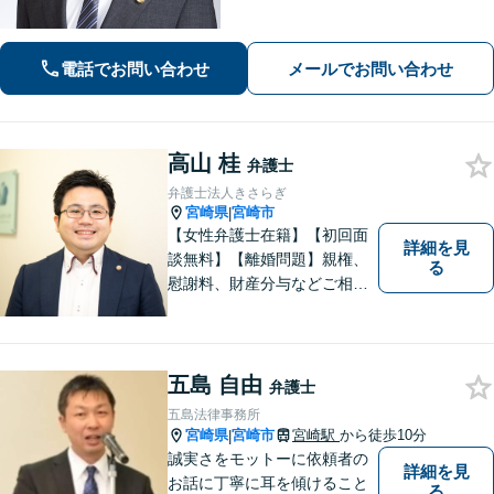
電話でお問い合わせ
メールでお問い合わせ
高山 桂
弁護士
弁護士法人きさらぎ
宮崎県
宮崎市
|
【女性弁護士在籍】【初回面
詳細を見
談無料】【離婚問題】親権、
る
慰謝料、財産分与などご相談
ください【借金問題】ギャン
ブルや浪費が原因の借金もご
相談ください。ご依頼後はLIN
Eやメールでの対応も可能です
五島 自由
弁護士
【メガドンキ隣】
五島法律事務所
宮崎県
宮崎市
宮崎駅
から徒歩10分
|
誠実さをモットーに依頼者の
詳細を見
お話に丁寧に耳を傾けること
る