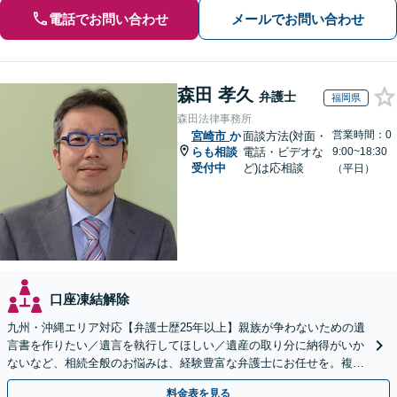
電話でお問い合わせ
メールでお問い合わせ
森田 孝久
弁護士
福岡県
森田法律事務所
営業時間：0
宮崎市
か
面談方法(対面・
らも相談
電話・ビデオな
9:00~18:30
受付中
ど)は応相談
（平日）
口座凍結解除
九州・沖縄エリア対応【弁護士歴25年以上】親族が争わないための遺
言書を作りたい／遺言を執行してほしい／遺産の取り分に納得がいか
ないなど、相続全般のお悩みは、経験豊富な弁護士にお任せを。複雑
な問題も粘り強く対応し、解決に導きます。
料金表を見る