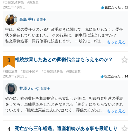
#口座凍結解除
#偽造罪
2021年4月9日
役にたった
11
高島 秀行
弁護士
甲は、私の委任状のいる行政手続きに関して、私に断りもなく、委任
状を偽造して行いました。 その行為は、刑事罰に該当しますか？
私文章偽造罪、同行使罪に該当します。 一般的に、頼まれた（委任さ
れた）人は、行政に提出する委任状の署名を偽造できるのでしょう
か？ 委任状を偽造して使用することはまでは依頼の範囲ではない
ので できないと思います。
3
相続放棄したあとの葬儀代金はもらえるのか？
#相続放棄
#相続手続き
#口座凍結解除
#相続放棄
2019年2月13日
役にたった
14
井澤 わかな
弁護士
確かに、葬儀費用を相続財産から支出した後に、相続放棄申述の手続
をしても、単純承認をしたとみなされる「処分」にあたらないとされ
ています。 (相続放棄後に支出ではなく、葬儀の方が先に来るのが通常
だと思いますので、葬儀→葬儀費用を相続財産から支出→相続放棄申
述の手続ということだと思いますが) ただ、葬儀費用ならいくらでもよ
いということではなく、身分相応の、社会的儀式として当然認められ
4
死亡から三年経過。遺産相続がある事を最近しり