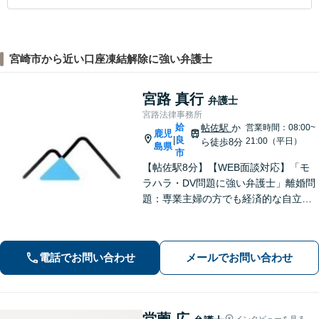
宮崎市から近い口座凍結解除に強い弁護士
宮路 真行
弁護士
宮路法律事務所
姶
帖佐駅
か
営業時間：08:00~
鹿児
良
|
21:00（平日）
ら徒歩8分
島県
市
【帖佐駅8分】【WEB面談対応】「モ
ラハラ・DV問題に強い弁護士」離婚問
題：専業主婦の方でも経済的な自立に
向けた道筋を示し、新しい人生のスタ
ートをバックアップ「借金問題：毎月
の返済に追われる自転車操業状態の方
電話でお問い合わせ
メールでお問い合わせ
もご相談ください」【休日・夜間相談
可】
堂薗 広
インタビューを見る