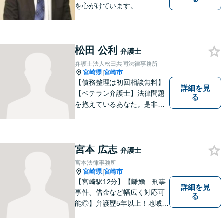
を心がけています。
松田 公利
弁護士
弁護士法人松田共同法律事務所
宮崎県
宮崎市
|
【債務整理は初回相談無料】
詳細を見
【ベテラン弁護士】法律問題
る
を抱えているあなた。是非一
度ご相談ください。
宮本 広志
弁護士
宮本法律事務所
宮崎県
宮崎市
|
【宮崎駅12分】【離婚、刑事
詳細を見
事件、借金など幅広く対応可
る
能◎】弁護歴5年以上！地域に
密着し、一人一人に向き合い