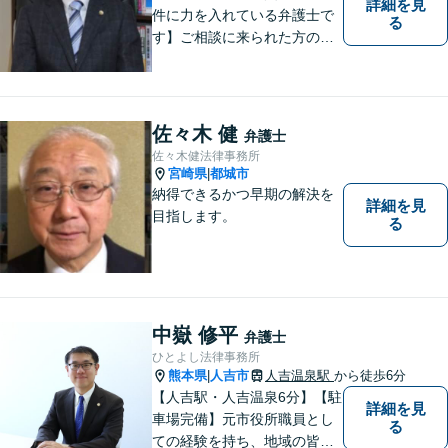
詳細を見
件に力を入れている弁護士で
る
す】ご相談に来られた方の話
に先入観を持たずに耳を傾
け，アドバイス致します。お
引き受けした案件について
は，依頼者が希望されるベス
佐々木 健
弁護士
トな解決に至るよう最善を尽
佐々木健法律事務所
くします。お気軽にご相談く
宮崎県
都城市
|
ださい。
納得できるかつ早期の解決を
詳細を見
目指します。
る
中嶽 修平
弁護士
ひとよし法律事務所
熊本県
人吉市
人吉温泉駅
から徒歩6分
|
【人吉駅・人吉温泉6分】【駐
詳細を見
車場完備】元市役所職員とし
る
ての経験を持ち、地域の皆さ