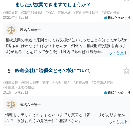
る程度の金額に留まると考えた方がよいです。 もし、相続人の皆さん
ましたが放棄できますでしょうか？
に葬儀費用を支出する経済力がなく、質素な葬儀を行った費用であれ
#相続放棄
#口座凍結解除
#M&A・事業承継
#遅延損害金回収
#督促の停止
ば相続財産から支出しても単純承認と認められない可能性が高いの
2021年4月25日
役にたった
6
で、相続放棄申述が受理される可能性も高いと思います。
匿名A
弁護士
相続放棄の申述は原則としてお父様が亡くなったことを知ってから3か
月以内に行わなければなりませんが、例外的に相続財産(債務も含みま
す)があることを知ってから3か月以内であれば相続放棄の申述が認め
られる可能性もありますので、通知が届いたのが3か月以内の話なので
したら、早急に家裁に行って相続放棄の申述をしたい旨告げて必要な
書類を提出されることをおすすめいたします。 なお、お父様の債務が
5
鉄道会社に賠償金とその後について
他にもあるかもしれないというリスクを考えますと、相続放棄の申述
にあたっては、法テラスの無料相談等を利用して弁護士に相談するこ
#相続放棄
#相続人調査・確定
#相続手続き
#相続放棄
#口座凍結解除
とも十分考えられるかと存じます。また、ご記載いただいた事実関係
#不動産・土地の相続
2019年6月28日
役にたった
6
を拝見するかぎり、再婚相手のかたは既に相続放棄をされている可能
性があるかもしれません。
匿名A
弁護士
情報を小出しにされますといつまでも質問と回答にキリがありません
ので、後はお近くの弁護士にご相談下さい。