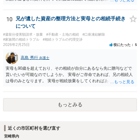
ます。
10
兄が遺した資産の整理方法と実母との相続手続き
について
#遺留分侵害額請求・放棄
#不動産・土地の相続
#口座凍結解除
#家族間の相続トラブル
#相続トラブルの代理交渉
2026年2月25日
役にたった
5
高島 秀行
弁護士
実母も90歳を超えており、その相続が自分にあるなら先に贈与などで
貰いたいが可能なのでしようか。 実母がご存命であれば、兄の相続人
は母のみとなります。 実母が相続放棄をしてくれればあなた方兄弟及
び実母の子が相続人となります。 実母に連絡を取って話してみるほか
ないと思います。
もっとみる
近くの市区町村を選び直す
宮崎県内