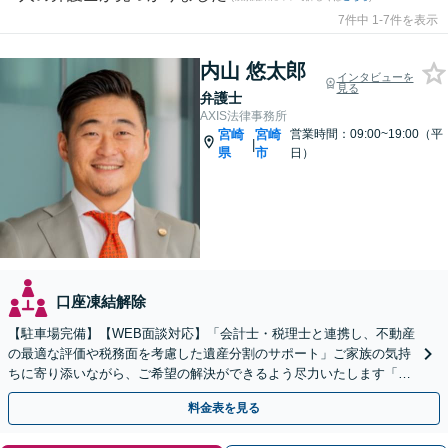
7件中 1-7件を表示
内山 悠太郎
インタビューを
見る
弁護士
AXIS法律事務所
宮崎
宮崎
営業時間：09:00~19:00（平
|
県
市
日）
口座凍結解除
【駐車場完備】【WEB面談対応】「会計士・税理士と連携し、不動産
の最適な評価や税務面を考慮した遺産分割のサポート」ご家族の気持
ちに寄り添いながら、ご希望の解決ができるよう尽力いたします「不
動産が絡む相続はお任せ」【休日・夜間相談可】
料金表を見る