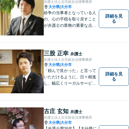
弁護士法人古庄総合法律事務所
談無料】
大分県
大分市
|
紛争の当事者となっている人
詳細を見
の、心の平穏を取り戻すこと
る
が弁護士の業務の重要な点と
考えています。
三股 正幸
弁護士
弁護士法人古庄総合法律事務所
大分県
大分市
|
「頼んで良かった」と言って
詳細を見
いただけるように、日々精進
る
し、幅広くリーガルサービス
をご提供していきます。
古庄 玄知
弁護士
弁護士法人古庄総合法律事務所
大分県
大分市
|
【弁護士歴35年】【大分県に