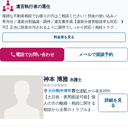
遺言執行者の選任
複雑な不動産相続でお困りの方はご相談ください！預金の使い込み／
寄与分／遺産分割協議・調停／遺言書作成【遺留分侵害額請求も対応
可】正当に財産分与されるように調停でしっかり対応！相続トラブル
の精神的負担も軽減します。
料金表を見る
電話でお問い合わせ
メールで面談予約
神本 博雅
弁護士
神本法律事務所
大分県
中津市
中津駅
から徒歩10分
|
【土日祝・夜間面談可能】個
詳細を見
人の方の離婚・相続に関する
る
相談から企業のトラブルまで
幅広くご相談頂いておりま
す。まずはお気軽にお問合せ