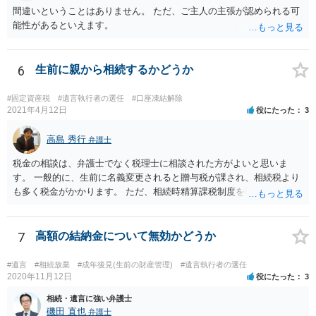
間違いということはありません。 ただ、ご主人の主張が認められる可
能性があるといえます。
6
生前に親から相続するかどうか
#固定資産税
#遺言執行者の選任
#口座凍結解除
2021年4月12日
役にたった
3
高島 秀行
弁護士
税金の相談は、弁護士でなく税理士に相談された方がよいと思いま
す。 一般的に、生前に名義変更されると贈与税が課され、相続税より
も多く税金がかかります。 ただ、相続時精算課税制度を取れば、実質
的に相続税と同等の税金で済む可能性があります。 実際に税理士にど
ういう場合にどれくらい税金がかかるか計算してもらって どういう方
針を取るか決められたらよいと思います。
7
高額の結納金について無効かどうか
#遺言
#相続放棄
#成年後見(生前の財産管理)
#遺言執行者の選任
2020年11月12日
役にたった
3
相続・遺言に強い弁護士
磯田 直也
弁護士