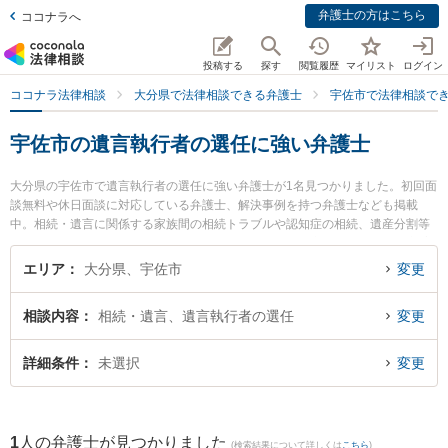
弁護士の方はこちら
ココナラへ
投稿する
探す
閲覧履歴
マイリスト
ログイン
ココナラ法律相談
大分県で法律相談できる弁護士
宇佐市で法律相談で
宇佐市の遺言執行者の選任に強い弁護士
大分県の宇佐市で遺言執行者の選任に強い弁護士が1名見つかりました。初回面
談無料や休日面談に対応している弁護士、解決事例を持つ弁護士なども掲載
中。相続・遺言に関係する家族間の相続トラブルや認知症の相続、遺産分割等
の細かな分野での絞り込み検索もでき便利です。特に貞永法律事務所の貞永 憲
佑弁護士のプロフィール情報や弁護士費用、強みなどが注目されています。
エリア
大分県、宇佐市
変更
『宇佐市で土日や夜間に発生した遺言執行者の選任のトラブルを今すぐに弁護
士に相談したい』『遺言執行者の選任のトラブル解決の実績豊富な近くの弁護
相談内容
相続・遺言、遺言執行者の選任
変更
士を検索したい』『初回相談無料で遺言執行者の選任を法律相談できる宇佐市
内の弁護士に相談予約したい』などでお困りの相談者さんにおすすめです。
詳細条件
未選択
変更
1
人の弁護士が見つかりました
(検索結果について詳しくは
こちら
)