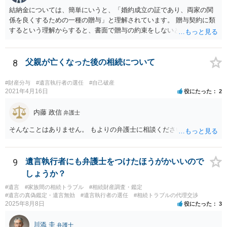
結納金については、簡単にいうと、「婚約成立の証であり、両家の関
係を良くするための一種の贈与」と理解されています。 贈与契約に類
するという理解からすると、書面で贈与の約束をしないと相手方は支
払いを請求できません。 反面、実際に支払ったあとから返金を求める
ことは困難です。 くれぐれも今後お気をつけください。 弁護士に対応
を依頼されるのも悪くはありませんが、感情的な理由が強いと思いま
8
父親が亡くなった後の相続について
すので法的観点から説得を試みても解決は難しいように思います。
#財産分与
#遺言執行者の選任
#自己破産
2021年4月16日
役にたった
2
内藤 政信
弁護士
そんなことはありません。 もよりの弁護士に相談ください。
9
遺言執行者にも弁護士をつけたほうがかいいので
しょうか？
#遺言
#家族間の相続トラブル
#相続財産調査・鑑定
#遺言の真偽鑑定・遺言無効
#遺言執行者の選任
#相続トラブルの代理交渉
2025年8月8日
役にたった
3
川添 圭
弁護士