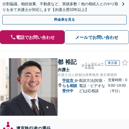
分割協議、相続放棄、不動産など、実績多数！他の相続人とのやり取
りを全て弁護士が対応します【弁護士歴10年以上】
料金表を見る
電話でお問い合わせ
メールでお問い合わせ
都 裕記
東京都
インタビュー
を見る
弁護士
弁護士法人新都法律事務所 東京事務所
営業時間：0
宇佐市
か
面談方法(対面・
らも相談
電話・ビデオな
9:00~19:00
受付中
ど)は応相談
（平日）
遺言執行者の選任