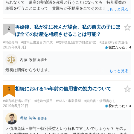
られなくて 遺産分割協議を叔母と行うことになっても 特別受益の
主張を行うことによって 貴殿らが不動産を全てそのまま取得できる
ことが可能でしょう。
2
再婚後、私が先に死んだ場合、私の前夫の子にほ
ぼ全ての財産を相続させることは可能？
#財産分与
#自筆証書遺言の作成
#成年後見(生前の財産管理)
#遺言執行者の選任
2019年9月3日
役にたった
4
内藤 政信
弁護士
最初は調停からやります。
3
相続における15年前の借用書の効力について
#遺言執行者の選任
#時効の援用
#M&A・事業承継
#契約書・借用書なし
2019年5月21日
役にたった
4
理崎 智英
弁護士
＞債務免除＝贈与＝特別受益という解釈で宜しいでしょうか？ そのよ