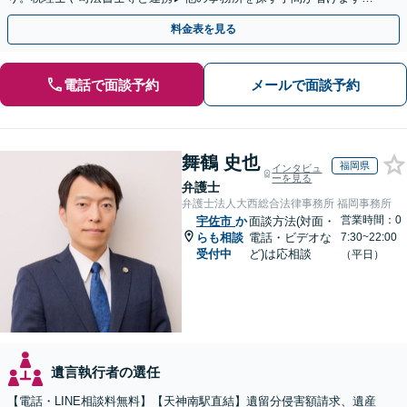
不動産会社と連携し無料査定&財産調査も◎
料金表を見る
電話で面談予約
メールで面談予約
舞鶴 史也
福岡県
インタビュ
ーを見る
弁護士
弁護士法人大西総合法律事務所 福岡事務所
営業時間：0
宇佐市
か
面談方法(対面・
らも相談
電話・ビデオな
7:30~22:00
受付中
ど)は応相談
（平日）
遺言執行者の選任
【電話・LINE相談料無料】【天神南駅直結】遺留分侵害額請求、遺産