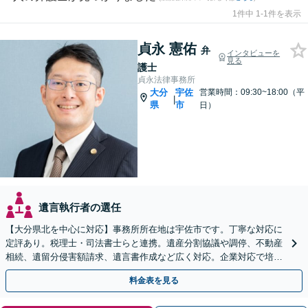
1件中 1-1件を表示
貞永 憲佑
弁
インタビューを
見る
護士
貞永法律事務所
大分
宇佐
営業時間：09:30~18:00（平
|
県
市
日）
遺言執行者の選任
【大分県北を中心に対応】事務所所在地は宇佐市です。丁寧な対応に
定評あり。税理士・司法書士らと連携。遺産分割協議や調停、不動産
相続、遺留分侵害額請求、遺言書作成など広く対応。企業対応で培っ
た根回し・交渉力で円滑な解決を全力でサポートいたします
料金表を見る