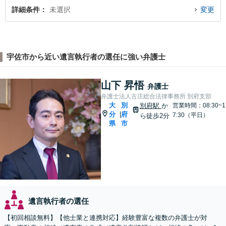
詳細条件
未選択
変更
宇佐市から近い遺言執行者の選任に強い弁護士
山下 昇悟
弁護士
弁護士法人古庄総合法律事務所 別府支部
大
別
別府駅
か
営業時間：08:30~1
分
府
|
7:30（平日）
ら徒歩2分
県
市
遺言執行者の選任
【初回相談無料】【他士業と連携対応】経験豊富な複数の弁護士が対