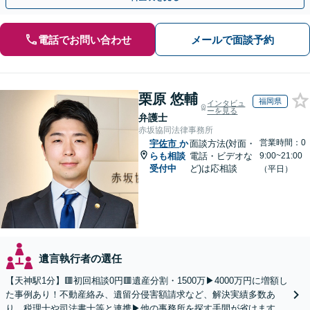
電話でお問い合わせ
メールで面談予約
栗原 悠輔
福岡県
インタビュ
ーを見る
弁護士
赤坂協同法律事務所
営業時間：0
宇佐市
か
面談方法(対面・
らも相談
電話・ビデオな
9:00~21:00
受付中
ど)は応相談
（平日）
遺言執行者の選任
【天神駅1分】🟥初回相談0円🟥遺産分割・1500万▶4000万円に増額し
た事例あり！不動産絡み、遺留分侵害額請求など、解決実績多数あ
り。税理士や司法書士等と連携▶他の事務所を探す手間が省けます！