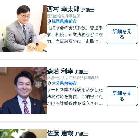
ください。
西村 幸太郎
弁護士
豊前総合法律事務所
福岡県
豊前市
|
【講演会の実績多数】交通事
詳細を見
故、相続、企業法務などに注
る
力。当事務所では「市民に力
を」をモットーに弁護活動を
行なっております。ご依頼者
さまが前向きに人生を歩んで
いけるよう、全力でサポート
森若 利幸
弁護士
します。お気軽にご相談くだ
弁護士法人古庄総合法律事務所
さい【休日面談可】【完全個
大分県
杵築市
|
室】
サービス業の経験を活かした
詳細を見
法務対応を提供。ご納得いた
る
だける離婚条件を成立させる
ためにサポートします。依頼
者のお話をよく聞き、共感
し、今後の方針を決めていき
ます。【大分県に3拠点ある地
佐藤 達哉
弁護士
域密着型の事務所】【初回相