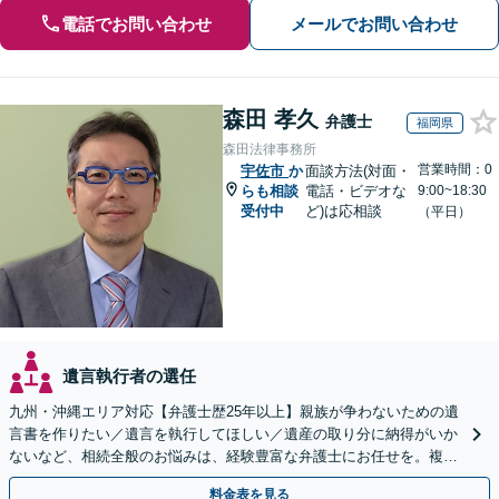
電話でお問い合わせ
メールでお問い合わせ
森田 孝久
弁護士
福岡県
森田法律事務所
営業時間：0
宇佐市
か
面談方法(対面・
らも相談
電話・ビデオな
9:00~18:30
受付中
ど)は応相談
（平日）
遺言執行者の選任
九州・沖縄エリア対応【弁護士歴25年以上】親族が争わないための遺
言書を作りたい／遺言を執行してほしい／遺産の取り分に納得がいか
ないなど、相続全般のお悩みは、経験豊富な弁護士にお任せを。複雑
な問題も粘り強く対応し、解決に導きます。
料金表を見る