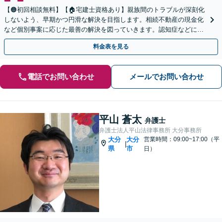
【🟠初回相談無料】【🏠宅建士資格あり】親族間のトラブルが深刻化
しないよう、早期かつ円滑な解決を目指します。相続不動産の現金化
など個別事案に応じた最善の解決を図っていきます。認知症などによ
る遺言書の効力も争います。【オンライン面談OK】
料金表を見る
電話でお問い合わせ
メールでお問い合わせ
平山 蒼太
弁護士
弁護士法人平山法律事務所 大分事務所
大分
大分
営業時間：09:00~17:00（平
|
県
市
日）