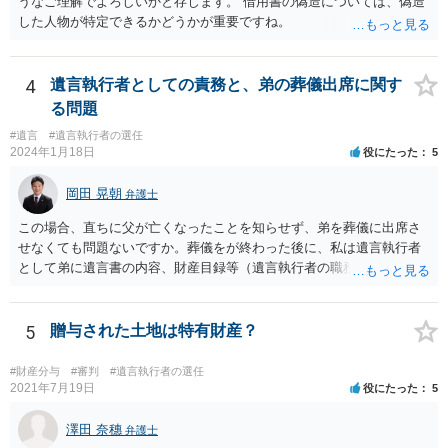
うなご理解でよろしいかと存じます。 借用書の偽造については、偽造
した人物が特定できるかどうかが重要ですね。
4
遺言執行者としての責務と、弟の葬儀出席に関す
る問題
#遺言
#遺言執行者の選任
2024年1月18日
役にたった
5
岡田 晃朝
弁護士
この場合、直ちに父が亡くなったことを知らせず、弟を葬儀に出席さ
せなくても問題ないですか。葬儀をが終わった後に、私は遺言執行者
として弟に遺言書の内容、財産目録等（遺言執行者の職務）を知らせ
ればよいですか。 葬儀は喪主が主催する行事ですから、誰を参加させ
るかは喪主の自由です。 呼ばなくてもかまいません。 そもそも、そう
いう法律関係にありません。 遺言の内容と遺産の総額の通知、公正証
5
贈与された土地は特有財産？
書でない場合は遺言の検認については、執行者に通知義務があるの
で、対応しましょう。 そのあとは遺留分の請求などがあればそれへの
#財産分与
#審判
#遺言執行者の選任
対応となるでしょう。
2021年7月19日
役にたった
5
澤田 奈穗
弁護士