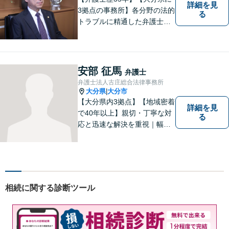
詳細を見
3拠点の事務所】各分野の法的
る
トラブルに精通した弁護士で
す。依頼者の心情にとことん
寄り添い、迅速な対応を目指
します。お気軽に相談しやす
いアットホームな雰囲気の事
安部 征馬
弁護士
務所です。
弁護士法人古庄総合法律事務所
大分県
大分市
|
【大分県内3拠点】【地域密着
詳細を見
で40年以上】親切・丁寧な対
る
応と迅速な解決を重視｜幅広
い法律問題に対応し、ご相談
者さまの不安に寄り添いなが
ら最善の解決を目指します
【別府・杵築にも拠点】
相続に関する診断ツール