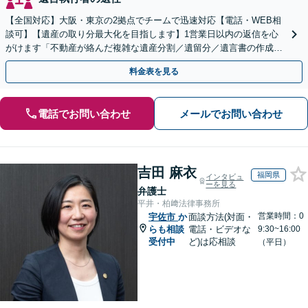
【全国対応】大阪・東京の2拠点でチームで迅速対応【電話・WEB相
談可】【遺産の取り分最大化を目指します】1営業日以内の返信を心
がけます「不動産が絡んだ複雑な遺産分割／遺留分／遺言書の作成・
執行／事業承継など、お任せください」【休日相談あり】
料金表を見る
電話でお問い合わせ
メールでお問い合わせ
吉田 麻衣
福岡県
インタビュ
ーを見る
弁護士
平井・柏﨑法律事務所
営業時間：0
宇佐市
か
面談方法(対面・
らも相談
電話・ビデオな
9:30~16:00
受付中
ど)は応相談
（平日）