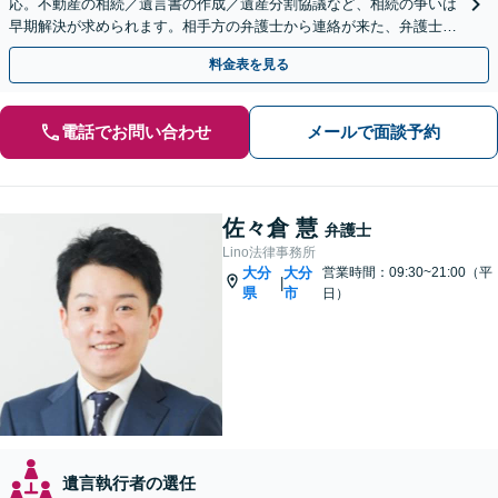
応。不動産の相続／遺言書の作成／遺産分割協議など、相続の争いは
早期解決が求められます。相手方の弁護士から連絡が来た、弁護士へ
の依頼を具体的に検討している方はご相談ください。
料金表を見る
電話でお問い合わせ
メールで面談予約
佐々倉 慧
弁護士
Lino法律事務所
大分
大分
営業時間：09:30~21:00（平
|
県
市
日）
遺言執行者の選任