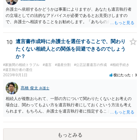
弁護士へ依頼するかどうかは事案によりますが、あなたも遺言執行者
の立場としての法的なアドバイスが必要であるとお見受けしますの
で、弁護士へ相談することをお勧めします。「あちらの弁護士」（元
嫁と娘の弁護士のことでしょうか）へ聴いても、自分に有利な主張や
誘導しかしてこないと思います。
10
遺言書作成時に弁護士を選任することで、関わり
たくない相続人との関係を回避できるのでしょう
か？
#家族間の相続トラブル
#遺言
#遺産分割
#公正証書遺言の作成
#相続手続き
#遺言執行者の選任
2023年9月1日
役にたった
3
髙橋 俊太
弁護士
相続人が複数おられて、一部の方について関わりたくないとお考えの
場合は、関わってもよい方を遺言執行者にしておくという方法も考え
られます。もちろん、弁護士を遺言執行者に指定することもできます
が、（関わってもよい）相続人を遺言執行者に指定しておいて、その
方に再委任の権限を付与しておくという方法もあります。 一度、弁護
士に直接ご相談されることをお勧めいたします。
もっとみる