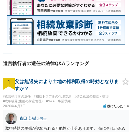
遺言執行者の選任の法律Q&Aランキング
1
父は無過失により土地の権利取得の時効となりま
すか？
#遺言執行者の選任
#相続トラブルの代理交渉
#借金返済の相談・交渉
#成年後見(生前の財産管理)
#M&A・事業承継
2020年4月7日
役にたった
6
森田 英樹
弁護士
取得時効の主張が認められる可能性が十分あります。 仮にそれが認め