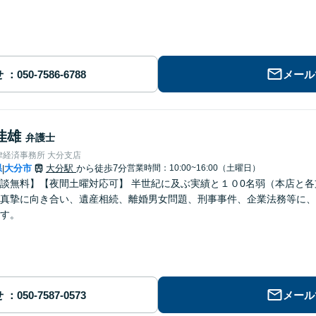
せ
メール
佳雄
弁護士
律経済事務所 大分支店
県
大分市
大分駅
から徒歩7分
営業時間：10:00~16:00（土曜日）
|
談無料】【夜間土曜対応可】 半世紀に及ぶ実績と１０0名弱（本店と
真摯に向き合い、遺産相続、離婚男女問題、刑事事件、企業法務等に、
す。
せ
メール