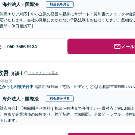
海外法人・国際法
料金表を見る
沖縄エリア対応】中小企業の経営を親身にサポート！契約書のチェックや従
応いたします。会社の発展に欠かせない予防法務もお任せください。些細な
夜間・休日相談可】
せ
メール
敬吾
弁護士
インタビューを見る
律事務所
市
からも相談受付中
面談方法(対面・電話・ビデオなど)は応相談
営業時間：09:
海外法人・国際法
料金表を見る
対応可◎】【初回問合せ無料｜相談〜解決まで弁護士が一貫対応｜WEB面談
。豊富な企業法務の経験あり。顧問契約、労働問題、企業間トラブル、債権
トします。