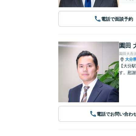
電話で面談予約
園田 
園田大吾
大分
【大分駅
す。慰謝
電話でお問い合わ