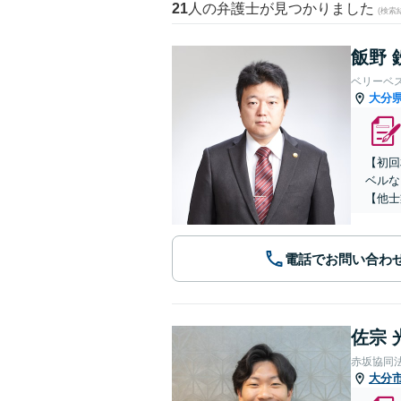
21
人の弁護士が見つかりました
(検索
飯野 
ベリーベ
大分
【初回
ベルな
【他士
電話でお問い合わ
佐宗 
赤坂協同
大分