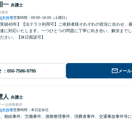
昭一
弁護士
事務所
県
大分市
営業時間：09:00~16:00（土曜日）
|
実績40年】【法テラス利用可】ご依頼者様それぞれの状況に合わせ、
速に対応いたします。一つひとつの問題に丁寧に向き合い、解決までし
ださい。【休日面談可】
せ
メール
慧人
弁護士
ワー法律事務所
県
大分市
営業時間：本日定休日
|
、相続事件、労働事件、債務整理事件、消費者事件、交通事故事件等に