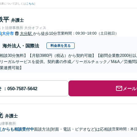
結果について詳しくは
こちら
)
鉄平
弁護士
スト法律事務所 大分オフィス
県
大分市
大分駅
から徒歩10分
営業時間：09:30~18:00（土日祝日）
|
海外法人・国際法
料金表を見る
相談30分無料】【月額3980円（税込）から契約可能】【顧問企業数2000
リーガルサービスを提供。契約書の作成／リーガルチェック／M&A／労働問
業連携可能】
せ
メール
光
弁護士
法律事務所
市
からも相談受付中
面談方法(対面・電話・ビデオなど)は応相談
営業時間：本