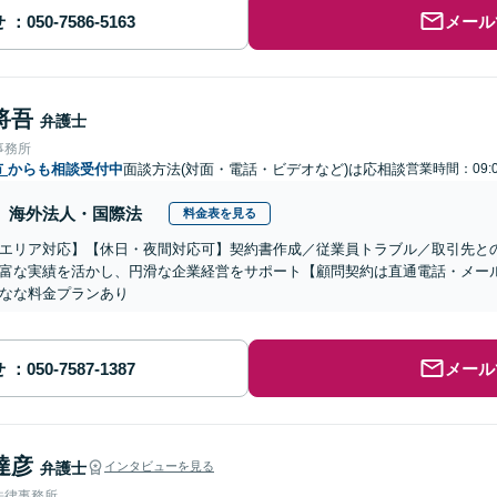
せ
メール
将吾
弁護士
事務所
市
からも相談受付中
面談方法(対面・電話・ビデオなど)は応相談
営業時間：09:
海外法人・国際法
料金表を見る
エリア対応】【休日・夜間対応可】契約書作成／従業員トラブル／取引先と
富な実績を活かし、円滑な企業経営をサポート【顧問契約は直通電話・メー
なな料金プランあり
せ
メール
達彦
弁護士
インタビューを見る
法律事務所