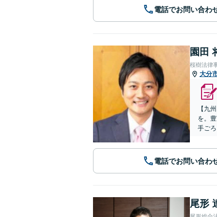
電話でお問い合わ
園田 
桜樹法律
大分
【九州
を。豊
手ごろ
電話でお問い合わ
尾形 
尾形総合