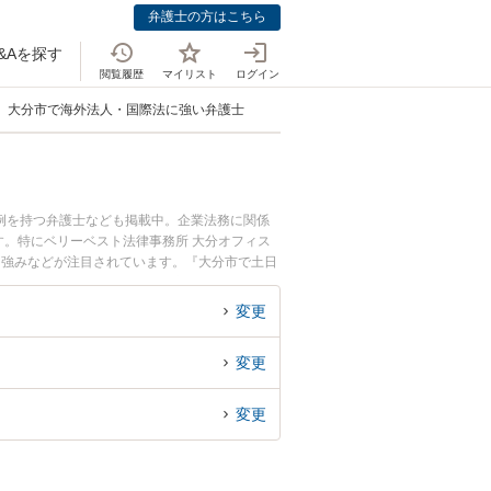
弁護士の方はこちら
&Aを探す
閲覧履歴
マイリスト
ログイン
大分市で海外法人・国際法に強い弁護士
例を持つ弁護士なども掲載中。企業法務に関係
。特にベリーベスト法律事務所 大分オフィス
、強みなどが注目されています。『大分市で土日
近くの弁護士を検索したい』『初回相談無料で海
変更
変更
変更