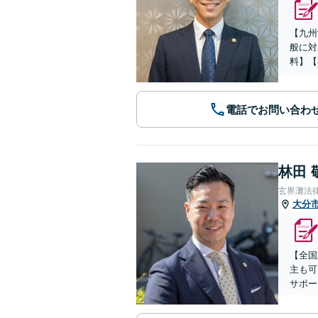
【九州
般に対
料】【
電話でお問い合わ
林田 
玄界灘法
大分
【全国
主も可
サポー