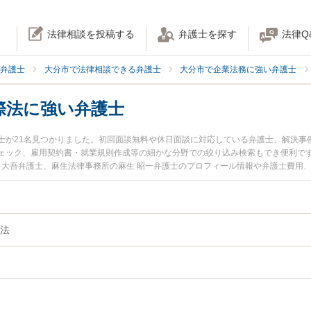
法律相談を投稿する
弁護士を探す
法律Q
弁護士
大分市で法律相談できる弁護士
大分市で企業法務に強い弁護士
際法に強い弁護士
士が21名見つかりました。初回面談無料や休日面談に対応している弁護士、解決事
ェック、雇用契約書・就業規則作成等の細かな分野での絞り込み検索もでき便利です
田 大吾弁護士、麻生法律事務所の麻生 昭一弁護士のプロフィール情報や弁護士費用
を今すぐに弁護士に相談したい』『海外法人・国際法のトラブル解決の実績豊富な
護士に相談予約したい』などでお困りの相談者さんにおすすめです。
法