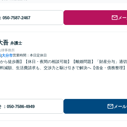
メー
大吾
弁護士
法律事務所
県
大分市
営業時間：本日定休日
|
から徒歩圏】【休日・夜間の相談可能】【離婚問題】「財産分与」適切
料減額、生活費請求も、交渉力と駆け引きで解決へ【借金・債務整理】
せ
メール