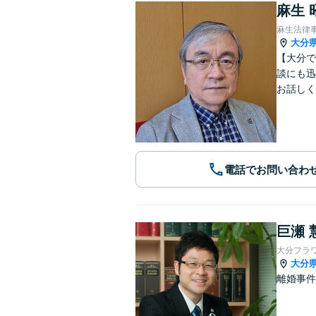
麻生 
麻生法律
大分
【大分で
談にも迅
お話しく
電話でお問い合わ
巨瀬 
大分フラ
大分
離婚事件