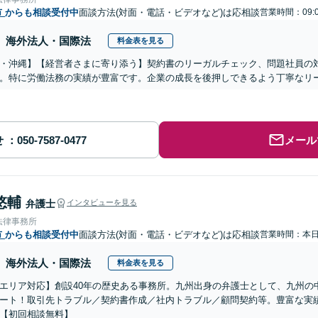
市
からも相談受付中
面談方法(対面・電話・ビデオなど)は応相談
営業時間：09:0
海外法人・国際法
料金表を見る
・沖縄】【経営者さまに寄り添う】契約書のリーガルチェック、問題社員の
。特に労働法務の実績が豊富です。企業の成長を後押しできるよう丁寧なリ
せ
メール
悠輔
弁護士
インタビューを見る
法律事務所
市
からも相談受付中
面談方法(対面・電話・ビデオなど)は応相談
営業時間：本
海外法人・国際法
料金表を見る
エリア対応】創設40年の歴史ある事務所。九州出身の弁護士として、九州の
ート！取引先トラブル／契約書作成／社内トラブル／顧問契約等。豊富な実
【初回相談無料】