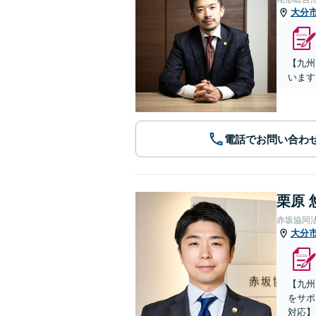
大分
【九州
います
電話でお問い合わ
栗原 
赤坂協同
大分
【九州
をサポ
対応】