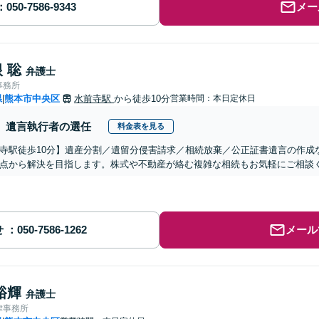
メー
 聡
弁護士
事務所
県
熊本市中央区
水前寺駅
から徒歩10分
営業時間：本日定休日
|
遺言執行者の選任
料金表を見る
寺駅徒歩10分】遺産分割／遺留分侵害請求／相続放棄／公正証書遺言の作成
点から解決を目指します。株式や不動産が絡む複雑な相続もお気軽にご相談
せ
メール
裕輝
弁護士
律事務所