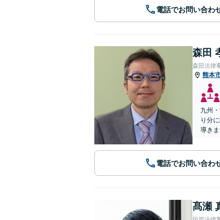
電話でお問い合わ
森田 
森田法律
熊本
九州・
り分に
導きま
電話でお問い合わ
髙瀬 
田迎法律