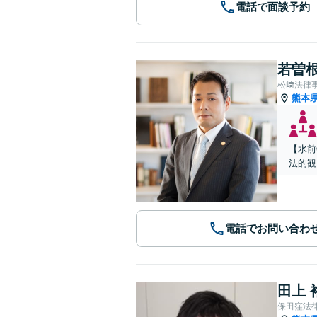
電話で面談予約
若曽根
松﨑法律
熊本
【水前
法的観
電話でお問い合わ
田上 
保田窪法