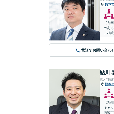
熊本
【九州
のある
／相続
電話でお問い合わ
鮎川 
虎ノ門法
熊本
【九州
キャッ
面談可