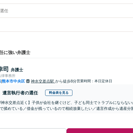
選任
任に強い弁護士
幸司
弁護士
法律事務所
県
熊本市中央区
神水交差点駅
から徒歩8分
営業時間：本日定休日
|
遺言執行者の選任
料金表を見る
/神水交差点近く】子供が会社を継ぐけど、子ども同士でトラブルにならない
で揉めている／借金が残っているので相続放棄したい／遺言作成から遺産分