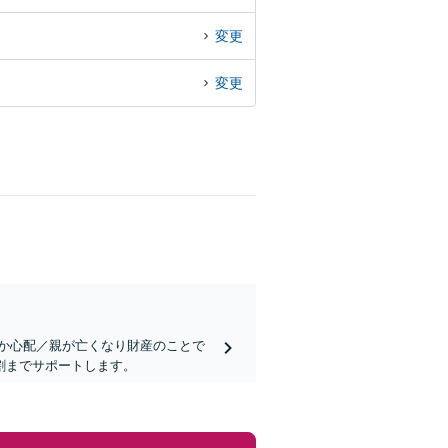
変更
変更
か心配／親が亡くなり財産のことで
割までサポートします。