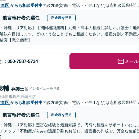
市東区
からも相談受付中
面談方法(対面・電話・ビデオなど)は応相談
営業時間
遺言執行者の選任
料金表を見る
・沖縄エリア対応】【初回相談無料】九州・熊本の相続に詳しい弁護士！地
解決を目指します。どのようなことでもご相談ください。遺産分割／不動産
放棄【完全個室】
せ
メール
泰輔
弁護士
インタビューを見る
律経済事務所 長崎支店
市東区
からも相談受付中
面談方法(対面・電話・ビデオなど)は応相談
営業時間
遺言執行者の選任
料金表を見る
・沖縄エリア対応】豊富な経験と最新知識で、円滑な相続をサポートいたし
チアップ「不動産がらみの遺産分割もお任せ」遺言書の作成で、万全な生前
】