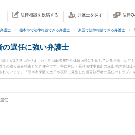
法律相談を投稿する
弁護士を探す
法律Q
弁護士
熊本市で法律相談できる弁護士
東区で法律相談できる弁護士
者の選任に強い弁護士
弁護士が2名見つかりました。初回面談無料や休日面談に対応している弁護士など
野での絞り込み検索もでき便利です。特に月出・長嶺法律事務所の立山 晴大弁護士
されています。『熊本市東区で土日や夜間に発生した遺言執行者の選任のトラブル
を検索したい』『初回相談無料で遺言執行者の選任を法律相談できる熊本市東区内
選任