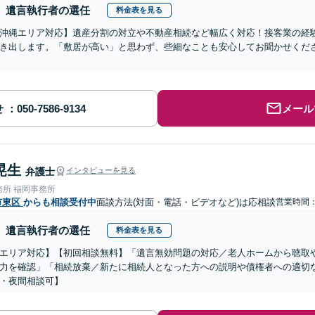
遺言執行者の選任
料金表を見る
沖縄エリア対応】遺産分割の対立や不動産相続など幅広く対応！接客業の経
き出します。「敷居が高い」と思わず、些細なことも安心してお聞かせくだ
せ
メール
晃生
弁護士
インタビューを見る
務所 福岡事務所
市東区
からも相談受付中
面談方法(対面・電話・ビデオなど)は応相談
営業時間
遺言執行者の選任
料金表を見る
エリア対応】【初回相談無料】「遺言無効問題の対応／老人ホームから聴取
力を確認」「相続放棄／新たに相続人となった方への説明や債権者への適切
・夜間相談可】