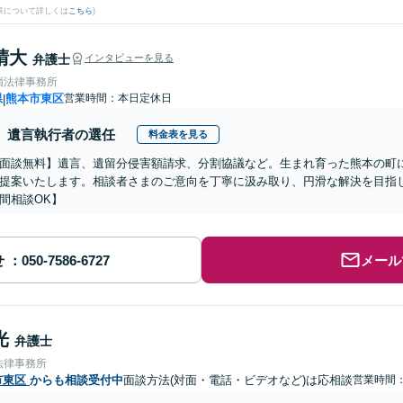
果について詳しくは
こちら
)
晴大
弁護士
インタビューを見る
嶺法律事務所
県
熊本市東区
営業時間：本日定休日
|
遺言執行者の選任
料金表を見る
面談無料】遺言、遺留分侵害額請求、分割協議など。生まれ育った熊本の町
提案いたします。相談者さまのご意向を丁寧に汲み取り、円滑な解決を目指
間相談OK】
せ
メール
光
弁護士
法律事務所
市東区
からも相談受付中
面談方法(対面・電話・ビデオなど)は応相談
営業時間