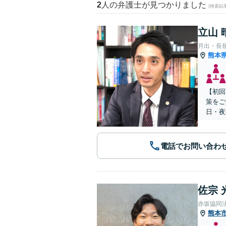
2
人の弁護士が見つかりました
(検索結
立山 
月出・長
熊本
【初回
策をご
日・夜
電話でお問い合わ
佐宗 
赤坂協同
熊本