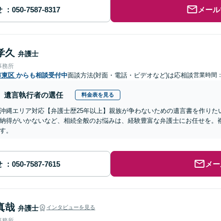
せ
メール
孝久
弁護士
事務所
市東区
からも相談受付中
面談方法(対面・電話・ビデオなど)は応相談
営業時間
遺言執行者の選任
料金表を見る
沖縄エリア対応【弁護士歴25年以上】親族が争わないための遺言書を作りた
納得がいかないなど、相続全般のお悩みは、経験豊富な弁護士にお任せを。
す。
せ
メー
真哉
弁護士
インタビューを見る
事務所