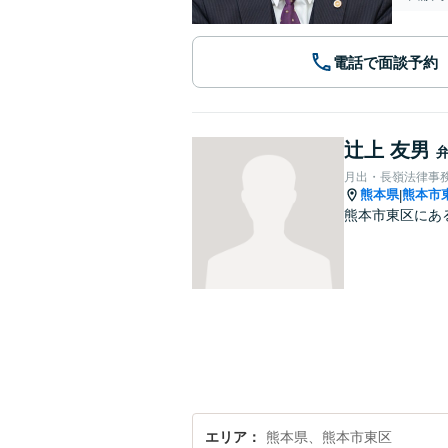
電話で面談予約
辻上 友男
月出・長嶺法律事
熊本県
熊本市
|
熊本市東区にあ
エリア
熊本県、熊本市東区