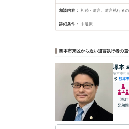
相談内容
相続・遺言、遺言執行者の
詳細条件
未選択
熊本市東区から近い遺言執行者の選
塚本 
塚本幸司
熊本
【県庁
兄弟間