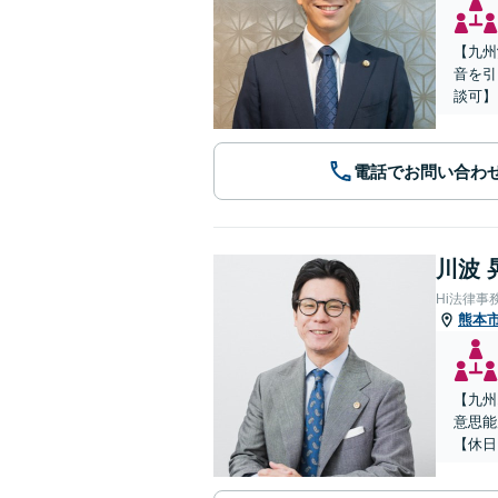
【九州
音を引
談可】
電話でお問い合わ
川波 
Hi法律事
熊本
【九州
意思能
【休日