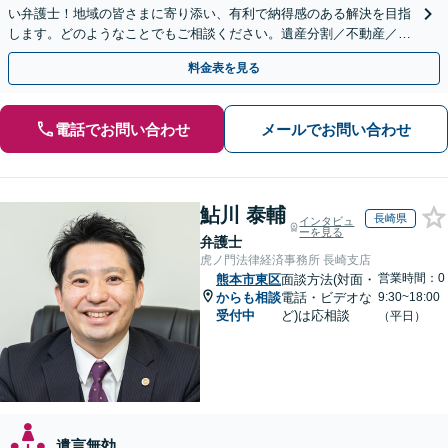
い弁護士！地域の皆さまに寄り添い、有利で納得感のある解決を目指
します。どのようなことでもご相談ください。遺産分割／不動産／遺
言書／使い込み／寄与分／遺留分／相続放棄【完全個室】
料金表を見る
電話でお問い合わせ
メールでお問い合わせ
鮎川 泰輔
長崎県
インタビュ
ーを見る
弁護士
虎ノ門法律経済事務所 長崎支店
営業時間：0
熊本市東区
面談方法(対面・
からも相談
電話・ビデオな
9:30~18:00
受付中
ど)は応相談
（平日）
遺言無効