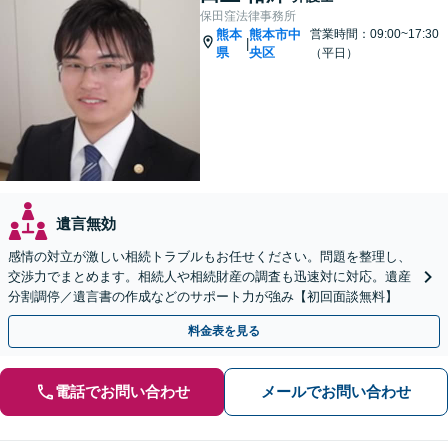
保田窪法律事務所
熊本
熊本市中
営業時間：09:00~17:30
|
県
央区
（平日）
遺言無効
感情の対立が激しい相続トラブルもお任せください。問題を整理し、
交渉力でまとめます。相続人や相続財産の調査も迅速対に対応。遺産
分割調停／遺言書の作成などのサポート力が強み【初回面談無料】
料金表を見る
電話でお問い合わせ
メールでお問い合わせ