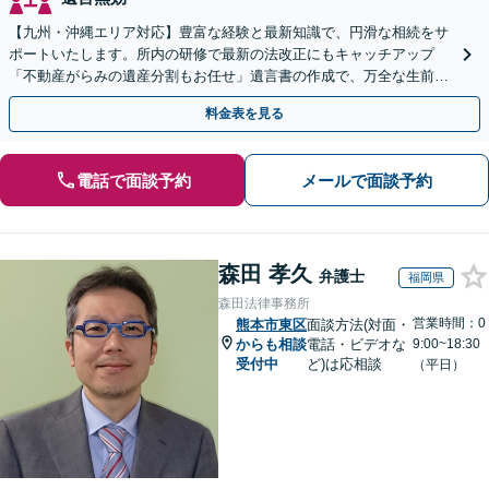
【九州・沖縄エリア対応】豊富な経験と最新知識で、円滑な相続をサ
ポートいたします。所内の研修で最新の法改正にもキャッチアップ
「不動産がらみの遺産分割もお任せ」遺言書の作成で、万全な生前対
策をおこないましょう【夜間・休日面談可】
料金表を見る
電話で面談予約
メールで面談予約
森田 孝久
弁護士
福岡県
森田法律事務所
営業時間：0
熊本市東区
面談方法(対面・
からも相談
電話・ビデオな
9:00~18:30
受付中
ど)は応相談
（平日）