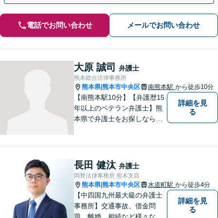
電話でお問い合わせ
メールでお問い合わせ
大原 誠司
弁護士
熊本総合法律事務所
熊本県
熊本市中央区
南熊本駅
から徒歩10分
|
【南熊本駅10分】【弁護歴15
詳細を見
年以上のベテラン弁護士】熊
る
本県で弁護士をお探しなら、
まずはご連絡ください！離婚
／借金／刑事事件／相続な
ど、幅広い法律問題に精通し
ています。皆様にとって一番
長田 健汰
弁護士
のパートナーとなれるよう、
岡野法律事務所 熊本支店
精一杯取り組ませていただき
熊本県
熊本市中央区
水道町駅
から徒歩4分
|
ます。
【中四国九州最大級の弁護士
詳細を見
事務所】交通事故、借金問
る
題、離婚、相続など様々な問