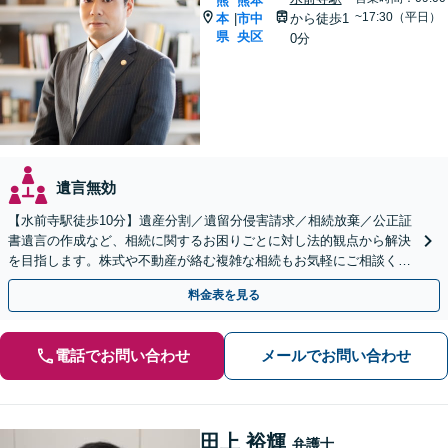
熊
熊本
~17:30（平日）
本
市中
から徒歩1
|
県
央区
0分
遺言無効
【水前寺駅徒歩10分】遺産分割／遺留分侵害請求／相続放棄／公正証
書遺言の作成など、相続に関するお困りごとに対し法的観点から解決
を目指します。株式や不動産が絡む複雑な相続もお気軽にご相談くだ
さい。【休日・夜間予約相談可】
料金表を見る
電話でお問い合わせ
メールでお問い合わせ
田上 裕輝
弁護士