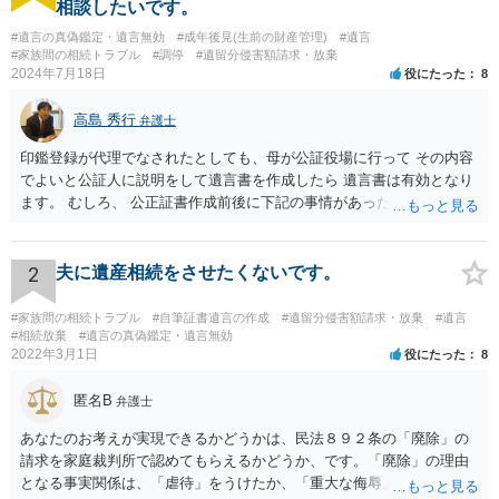
相談したいです。
#遺言の真偽鑑定・遺言無効
#成年後見(生前の財産管理)
#遺言
#家族間の相続トラブル
#調停
#遺留分侵害額請求・放棄
2024年7月18日
役にたった
8
高島 秀行
弁護士
印鑑登録が代理でなされたとしても、母が公証役場に行って その内容
でよいと公証人に説明をして遺言書を作成したら 遺言書は有効となり
ます。 むしろ、 公正証書作成前後に下記の事情があったことが証明で
きれば判断能力がなく 無効だったと主張することが可能です。 翌年1
月に携帯が新しくなった母からの第一声は「ここにいたら殺される」
「面会に来てくれ」で、長男に聞くと「面会は出来ない。俺は携帯電
2
夫に遺産相続をさせたくないです。
話の使い方を教える為に会っている」「母の話は聞かなくて良い」と
電話が切れました。その後の電話でも「食事に毒が入っている」「体
#家族間の相続トラブル
#自筆証書遺言の作成
#遺留分侵害額請求・放棄
#遺言
にチップが埋められている」等、おかしかったです。 当時の診療記
#相続放棄
#遺言の真偽鑑定・遺言無効
2022年3月1日
役にたった
8
録、介護認定の資料、介護記録を取得して 弁護士に面談で相談された
方がよいと思います。
匿名B
弁護士
あなたのお考えが実現できるかどうかは、民法８９２条の「廃除」の
請求を家庭裁判所で認めてもらえるかどうか、です。「廃除」の理由
となる事実関係は、「虐待」をうけたか、「重大な侮辱」を受けた