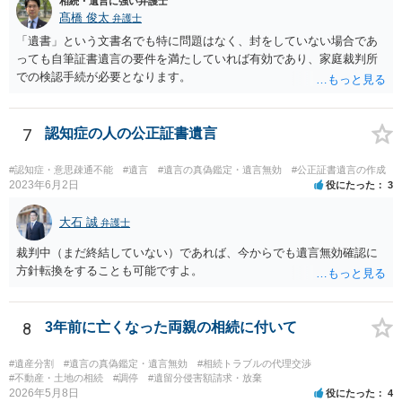
相続・遺言に強い弁護士
髙橋 俊太
弁護士
「遺書」という文書名でも特に問題はなく、封をしていない場合であ
っても自筆証書遺言の要件を満たしていれば有効であり、家庭裁判所
での検認手続が必要となります。
7
認知症の人の公正証書遺言
#認知症・意思疎通不能
#遺言
#遺言の真偽鑑定・遺言無効
#公正証書遺言の作成
2023年6月2日
役にたった
3
大石 誠
弁護士
裁判中（まだ終結していない）であれば、今からでも遺言無効確認に
方針転換をすることも可能ですよ。
8
3年前に亡くなった両親の相続に付いて
#遺産分割
#遺言の真偽鑑定・遺言無効
#相続トラブルの代理交渉
#不動産・土地の相続
#調停
#遺留分侵害額請求・放棄
2026年5月8日
役にたった
4