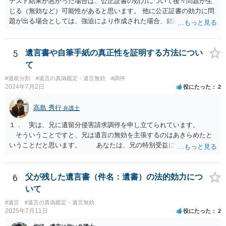
テスト結果が悪かった場合は、公正証書の効力について後々問題が生
じる（無効など）可能性があると思います。 他に公正証書の効力に問
題が出る場合としては、強迫により作成された場合、錯誤（勘違い）
の場合などがあります。 遺言の対象となる財産の多寡などにもよりま
すが、弁護士に作成を依頼する場合は、１０～数十万円程度になるケ
ースが多いと思います。 報酬体系は、弁護士ごとに異なりますので一
5
遺言書や自筆手紙の真正性を証明する方法につい
律の基準はありません。
て
#遺産分割
#遺言の真偽鑑定・遺言無効
#調停
2024年7月2日
役にたった
2
高島 秀行
弁護士
１． 実は、兄に遺留分侵害請求調停を申し立てられています。
そういうことですと、兄は遺言の無効を主張するのはあきらめたと
いうことだと思います。 あなたは、兄の特別受益について立証し
て、遺留分の問題を解決すればよいと思います。 弁護士に面談で
詳しい事情を話して相談された方がよいと思います。
6
父が残した遺言書（件名：遺書）の法的効力につ
いて
#遺言
#遺言の真偽鑑定・遺言無効
2025年7月11日
役にたった
2