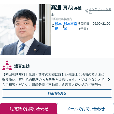
髙瀬 真哉
弁護
インタビューを見
る
士
田迎法律事務所
熊本
熊本市南
営業時間：09:00~21:00
|
県
区
（平日）
遺言無効
【初回相談無料】九州・熊本の相続に詳しい弁護士！地域の皆さまに
寄り添い、有利で納得感のある解決を目指します。どのようなことで
もご相談ください。遺産分割／不動産／遺言書／使い込み／寄与分／
遺留分／相続放棄【完全個室】
料金表を見る
電話でお問い合わせ
メールでお問い合わせ