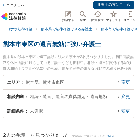
弁護士の方はこちら
ココナラへ
投稿する
探す
閲覧履歴
マイリスト
ログイン
ココナラ法律相談
熊本県で法律相談できる弁護士
熊本市で法律相談で
熊本市東区の遺言無効に強い弁護士
熊本県の熊本市東区で遺言無効に強い弁護士が2名見つかりました。初回面談無
料や休日面談に対応している弁護士なども掲載中。相続・遺言に関係する家族
間の相続トラブルや認知症の相続、遺産分割等の細かな分野での絞り込み検索
もでき便利です。特に月出・長嶺法律事務所の立山 晴大弁護士や月出・長嶺法
律事務所の辻上 友男弁護士のプロフィール情報や弁護士費用、強みなどが注目
エリア
熊本県、熊本市東区
変更
されています。『熊本市東区で土日や夜間に発生した遺言無効のトラブルを今
すぐに弁護士に相談したい』『遺言無効のトラブル解決の実績豊富な近くの弁
相談内容
相続・遺言、遺言の真偽鑑定・遺言無効
変更
護士を検索したい』『初回相談無料で遺言無効を法律相談できる熊本市東区内
の弁護士に相談予約したい』などでお困りの相談者さんにおすすめです。
詳細条件
未選択
変更
2
人の弁護士が見つかりました
(検索結果について詳しくは
こちら
)