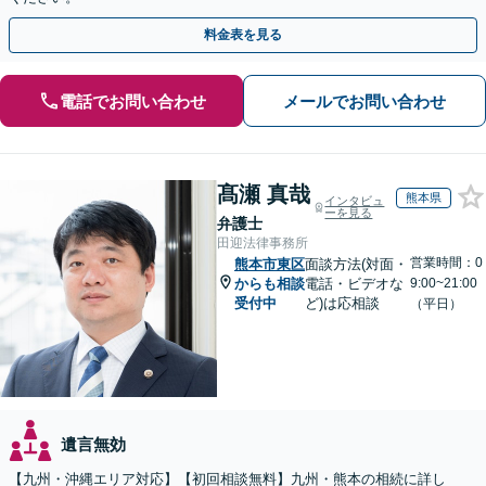
料金表を見る
電話でお問い合わせ
メールでお問い合わせ
髙瀬 真哉
熊本県
インタビュ
ーを見る
弁護士
田迎法律事務所
営業時間：0
熊本市東区
面談方法(対面・
からも相談
電話・ビデオな
9:00~21:00
受付中
ど)は応相談
（平日）
遺言無効
【九州・沖縄エリア対応】【初回相談無料】九州・熊本の相続に詳し