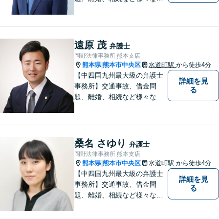
題について、「何度でも無
料」の相談を行っています！
まずはお気軽にご相談くださ
い！
遠原 茂
弁護士
岡野法律事務所 熊本支店
熊本県
熊本市中央区
水道町駅
から徒歩4分
|
【中四国九州最大級の弁護士
詳細を見
事務所】交通事故、借金問
る
題、離婚、相続など様々な問
題について、「何度でも無
料」の相談を行っています！
まずはお気軽にご相談くださ
い！
桑名 さゆり
弁護士
岡野法律事務所 熊本支店
熊本県
熊本市中央区
水道町駅
から徒歩4分
|
【中四国九州最大級の弁護士
詳細を見
事務所】交通事故、借金問
る
題、離婚、相続など様々な問
題について、「何度でも無
料」の相談を行っています！