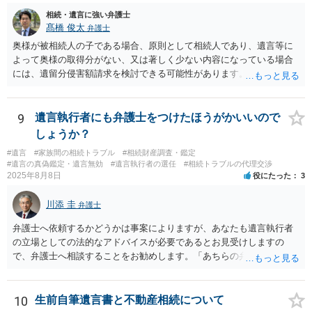
相続・遺言に強い弁護士
髙橋 俊太
弁護士
奥様が被相続人の子である場合、原則として相続人であり、遺言等に
よって奥様の取得分がない、又は著しく少ない内容になっている場合
には、遺留分侵害額請求を検討できる可能性があります。ただし、
「相続は３年以内」という説明は、遺留分そのものではなく、相続登
記の義務化に関する説明と混同されている可能性があります。相続登
記については、不動産を相続で取得したことを知った日から３年以内
9
遺言執行者にも弁護士をつけたほうがかいいので
に申請する義務があります。一方、遺留分侵害額請求は、相続開始お
しょうか？
よび遺留分を侵害する贈与・遺贈があったことを知った時から１年で
#遺言
#家族間の相続トラブル
#相続財産調査・鑑定
時効にかかります。また、相続開始から１０年が経過すると、認識の
#遺言の真偽鑑定・遺言無効
#遺言執行者の選任
#相続トラブルの代理交渉
有無にかかわらず行使できなくなります。 奥様がご両親の死亡を最近
2025年8月8日
役にたった
3
まで知らなかったのであれば、少なくとも「知った時から１年」の時
効がいつから進むかは慎重に検討する必要があります。ただし、死亡
川添 圭
弁護士
から３年が経過しているとのことですので、早急に戸籍、遺言の有
無、不動産登記、遺産分割協議書の有無を確認した方がよいでしょ
弁護士へ依頼するかどうかは事案によりますが、あなたも遺言執行者
う。特に、お姉様側だけで不動産名義を変更している場合、遺言があ
の立場としての法的なアドバイスが必要であるとお見受けしますの
ったのか、遺産分割協議書が作成されているのか、奥様の署名押印が
で、弁護士へ相談することをお勧めします。「あちらの弁護士」（元
あるのかが重要です。奥様が何も署名していないのであれば、遺留分
嫁と娘の弁護士のことでしょうか）へ聴いても、自分に有利な主張や
以前に、法定相続分や遺産分割未了の問題として整理すべき場合もあ
誘導しかしてこないと思います。
ります。 奥様において戸籍謄本、不動産登記簿、固定資産評価証明
10
生前自筆遺言書と不動産相続について
書、遺言書の有無等を確認し、弁護士に個別に相談した方がよいと思