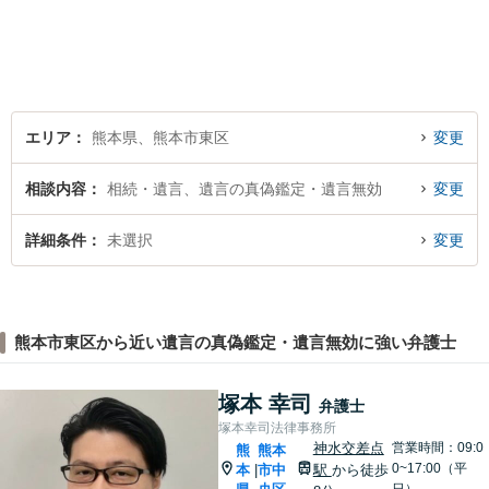
エリア
熊本県、熊本市東区
変更
相談内容
相続・遺言、遺言の真偽鑑定・遺言無効
変更
詳細条件
未選択
変更
熊本市東区から近い遺言の真偽鑑定・遺言無効に強い弁護士
塚本 幸司
弁護士
塚本幸司法律事務所
神水交差点
営業時間：09:0
熊
熊本
0~17:00（平
本
市中
駅
から徒歩
|
日）