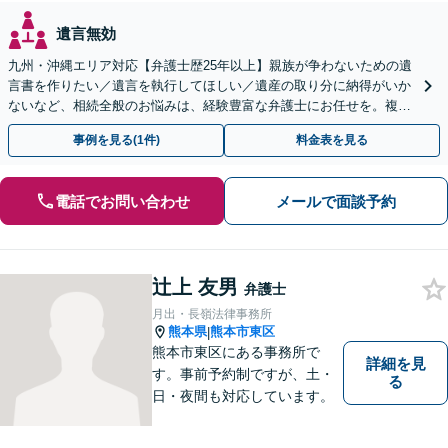
遺言無効
九州・沖縄エリア対応【弁護士歴25年以上】親族が争わないための遺
言書を作りたい／遺言を執行してほしい／遺産の取り分に納得がいか
ないなど、相続全般のお悩みは、経験豊富な弁護士にお任せを。複雑
な問題も粘り強く対応し、解決に導きます。
事例を見る(1件)
料金表を見る
電話でお問い合わせ
メールで面談予約
辻上 友男
弁護士
月出・長嶺法律事務所
熊本県
熊本市東区
|
熊本市東区にある事務所で
詳細を見
す。事前予約制ですが、土・
る
日・夜間も対応しています。