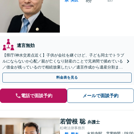
県
央区
8分
遺言無効
【県庁/神水交差点近く】子供が会社を継ぐけど、子ども同士でトラブ
ルにならないか心配／親が亡くなり財産のことで兄弟間で揉めている
／借金が残っているので相続放棄したい／遺言作成から遺産分割まで
サポートします。
料金表を見る
電話で面談予約
メールで面談予約
若曽根 聡
弁護士
松﨑法律事務所
水前寺駅
営業時間：09:00