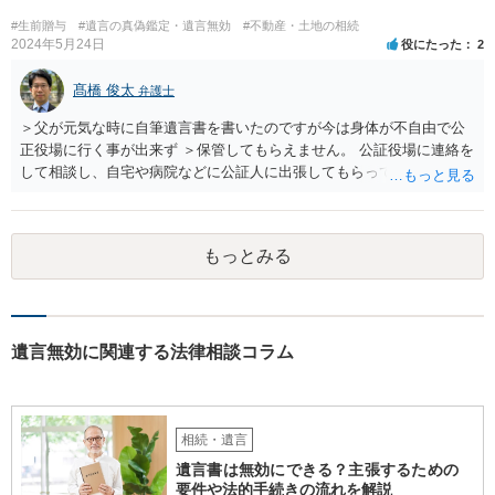
われます。
#生前贈与
#遺言の真偽鑑定・遺言無効
#不動産・土地の相続
2024年5月24日
役にたった
2
髙橋 俊太
弁護士
＞父が元気な時に自筆遺言書を書いたのですが今は身体が不自由で公
正役場に行く事が出来ず ＞保管してもらえません。 公証役場に連絡を
して相談し、自宅や病院などに公証人に出張してもらって公正証書を
作成するという方法もあります。また、相談して証人を用意してもら
うことも可能です。 ＞不動産名義を父から母に名義変更しておいた方
がいいのではと考えていますがどう思いますか？ 詳細が不明であり何
もっとみる
とも言えないのですが、遺言内容との関わりもあると思いますので、
弁護士に事情等を説明して個別に相談した方がよいように思います。
遺言無効に関連する法律相談コラム
相続・遺言
遺言書は無効にできる？主張するための
要件や法的手続きの流れを解説