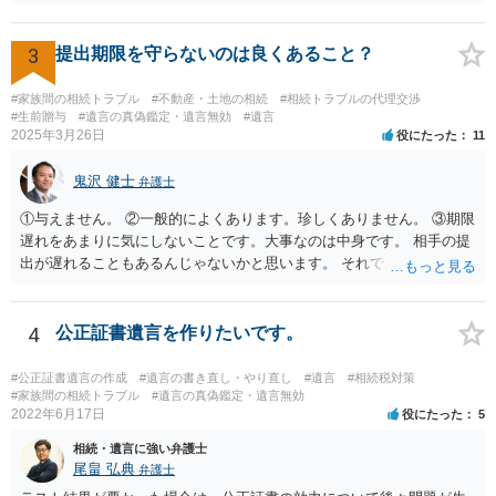
か、推定相続人たる夫に「その他著しい非行」があったか否かです。
「廃除」は遺言でも可能です（民法８９３条）。 弁護士に具体的な事
情を話して相談して、「廃除」が可能か、実際に法律相談を受けるこ
3
提出期限を守らないのは良くあること？
とをお勧めします。
#家族間の相続トラブル
#不動産・土地の相続
#相続トラブルの代理交渉
#生前贈与
#遺言の真偽鑑定・遺言無効
#遺言
2025年3月26日
役にたった
11
鬼沢 健士
弁護士
①与えません。 ②一般的によくあります。珍しくありません。 ③期限
遅れをあまりに気にしないことです。大事なのは中身です。 相手の提
出が遅れることもあるんじゃないかと思います。 それでもあなた有利
にはなりません。
4
公正証書遺言を作りたいです。
#公正証書遺言の作成
#遺言の書き直し・やり直し
#遺言
#相続税対策
#家族間の相続トラブル
#遺言の真偽鑑定・遺言無効
2022年6月17日
役にたった
5
相続・遺言に強い弁護士
尾畠 弘典
弁護士