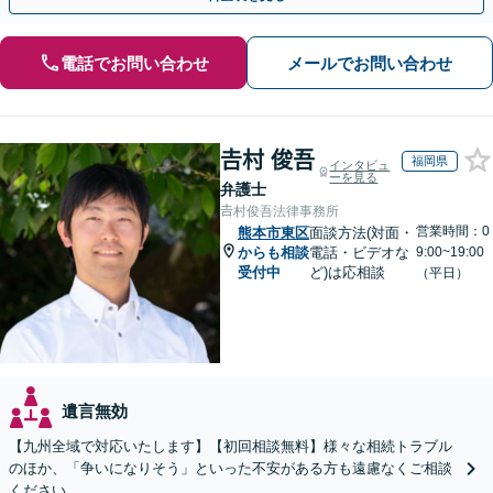
電話でお問い合わせ
メールでお問い合わせ
𠮷村 俊吾
福岡県
インタビュ
ーを見る
弁護士
𠮷村俊吾法律事務所
営業時間：0
熊本市東区
面談方法(対面・
からも相談
電話・ビデオな
9:00~19:00
受付中
ど)は応相談
（平日）
遺言無効
【九州全域で対応いたします】【初回相談無料】様々な相続トラブル
のほか、「争いになりそう」といった不安がある方も遠慮なくご相談
ください。