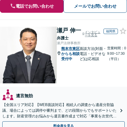
電話でお問い合わせ
メールでお問い合わせ
瀬戸 伸一
福岡県
インタビュ
ーを見る
弁護士
瀬戸法律事務所
営業時間：0
熊本市東区
面談方法(対面・
からも相談
電話・ビデオな
9:00~17:30
受付中
ど)は応相談
（平日）
遺言無効
【全国エリア対応】【WEB面談対応】相続人の調査から遺産分割協
議、場合によっては調停や審判まで、どの段階からでもサポートいた
します。財産管理のお悩みから遺言書作成まで対応「事業を次世代に
引き継ぐ安心の事業承継をサポート」【完全個室相談】
料金表を見る