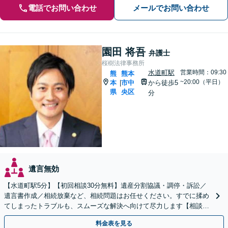
電話でお問い合わせ
メールでお問い合わせ
園田 将吾
弁護士
桜樹法律事務所
水道町駅
営業時間：09:30
熊
熊本
~20:00（平日）
本
市中
から徒歩5
|
県
央区
分
遺言無効
【水道町駅5分】【初回相談30分無料】遺産分割協議・調停・訴訟／
遺言書作成／相続放棄など、相続問題はお任せください。すでに揉め
てしまったトラブルも、スムーズな解決へ向けて尽力します【相談実
績3万件の事務所】【休日・夜間対応可】
料金表を見る