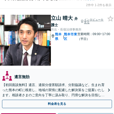
2件中 1-2件を表示
立山 晴大
弁
インタビューを
見る
護士
月出・長嶺法律事務所
熊本
熊本市東
営業時間：09:00~17:00
|
県
区
（平日）
遺言無効
【初回面談無料】遺言、遺留分侵害額請求、分割協議など。生まれ育
った熊本の町に根差し、地域の実情に配慮した解決策をご提案いたし
ます。相談者さまのご意向を丁寧に汲み取り、円滑な解決を目指しま
す。不動産相続等の実績あり【休日・夜間相談OK】
料金表を見る