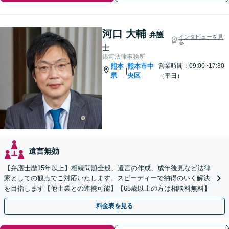
河口 大輔
弁護
インタビューを見
る
士
銀河法律事務所
熊本
熊本市中
営業時間：09:00~17:30
|
県
央区
（平日）
遺言無効
【弁護士歴15年以上】相続問題全般、遺言の作成、成年後見など法律
家としての観点でご対応いたします。スピーディーで納得のいく解決
を目指します【他士業との連携可能】【65歳以上の方は相談料無料】
料金表を見る